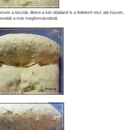
m a tésztát, illetve a két oldaláról is a feltekert rész alá húzom,
élesebb a már megformázottnál.