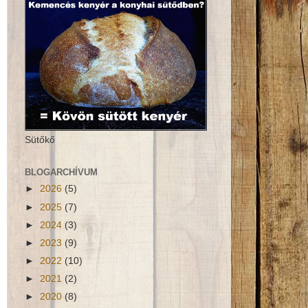
Sütőkő
BLOGARCHÍVUM
►
2026
(5)
►
2025
(7)
►
2024
(3)
►
2023
(9)
►
2022
(10)
►
2021
(2)
►
2020
(8)