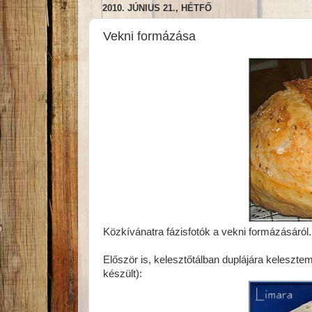
2010. JÚNIUS 21., HÉTFŐ
Vekni formázása
Közkívánatra fázisfotók a vekni formázásáró
Először is, kelesztőtálban duplájára keleszt
készült):