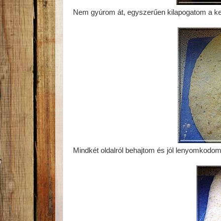
Nem gyúrom át, egyszerűen kilapogatom a ke
Mindkét oldalról behajtom és jól lenyomkodom