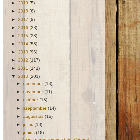
►
2019
(5)
►
2018
(8)
►
2017
(9)
►
2016
(28)
►
2015
(28)
►
2014
(58)
►
2013
(96)
►
2012
(117)
►
2011
(141)
▼
2010
(201)
►
december
(13)
►
november
(11)
►
október
(15)
►
szeptember
(14)
►
augusztus
(15)
►
július
(18)
▼
június
(18)
Aszalt paradicsomos fetakrémmel