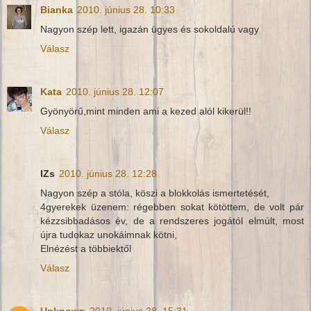
Bianka
2010. június 28. 10:33
Nagyon szép lett, igazán ügyes és sokoldalú vagy
Válasz
Kata
2010. június 28. 12:07
Gyönyörű,mint minden ami a kezed alól kikerül!!
Válasz
IZs
2010. június 28. 12:28
Nagyon szép a stóla, köszi a blokkolás ismertetését,
4gyerekek üzenem: régebben sokat kötöttem, de volt pár
kézzsibbadásos év, de a rendszeres jogától elmúlt, most
újra tudokaz unokáimnak kötni,
Elnézést a többiektől
Válasz