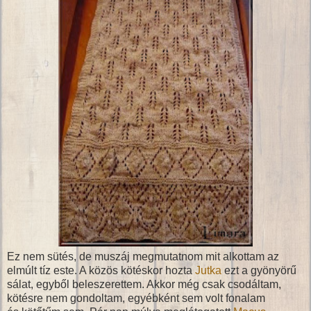
Ez nem sütés, de muszáj megmutatnom mit alkottam az
elmúlt tíz este. A közös kötéskor hozta
Jutka
ezt a gyönyörű
sálat, egyből beleszerettem. Akkor még csak csodáltam,
kötésre nem gondoltam, egyébként sem volt fonalam