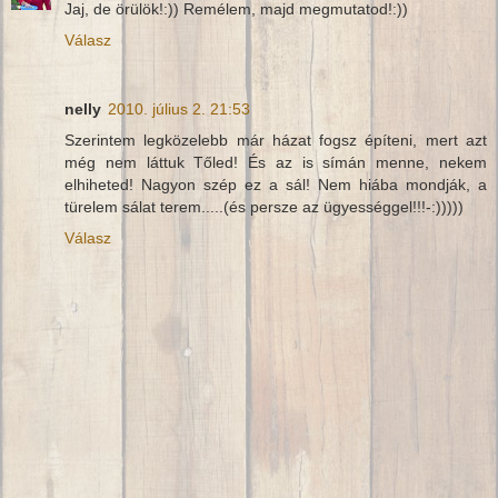
Jaj, de örülök!:)) Remélem, majd megmutatod!:))
Válasz
nelly
2010. július 2. 21:53
Szerintem legközelebb már házat fogsz építeni, mert azt
még nem láttuk Tőled! És az is símán menne, nekem
elhiheted! Nagyon szép ez a sál! Nem hiába mondják, a
türelem sálat terem.....(és persze az ügyességgel!!!-:)))))
Válasz