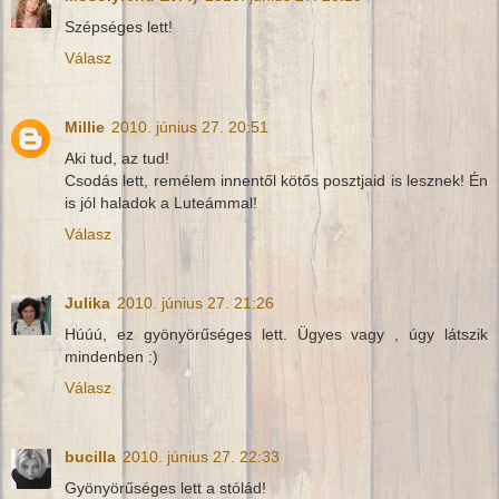
Szépséges lett!
Válasz
Millie
2010. június 27. 20:51
Aki tud, az tud!
Csodás lett, remélem innentől kötős posztjaid is lesznek! Én
is jól haladok a Luteámmal!
Válasz
Julika
2010. június 27. 21:26
Húúú, ez gyönyörűséges lett. Ügyes vagy , úgy látszik
mindenben :)
Válasz
bucilla
2010. június 27. 22:33
Gyönyörűséges lett a stólád!