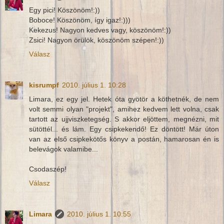
Egy pici! Köszönöm!:))
Boboce! Köszönöm, így igaz!:)))
Kekezus! Nagyon kedves vagy, köszönöm!:))
Zsici! Nagyon örülök, köszönöm szépen!:))
Válasz
kisrumpf
2010. július 1. 10:28
Limara, ez egy jel. Hetek óta gyötör a köthetnék, de nem
volt semmi olyan "projekt", amihez kedvem lett volna, csak
tartott az ujjviszketegség. S akkor eljöttem, megnézni, mit
sütöttél... és lám. Egy csipkekendő! Ez döntött! Már úton
van az első csipkekötős könyv a postán, hamarosan én is
belevágok valamibe...
Csodaszép!
Válasz
Limara
2010. július 1. 10:55