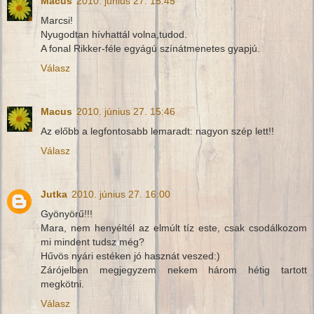
Macus
2010. június 27. 15:45
Marcsi!
Nyugodtan hívhattál volna,tudod.
A fonal Rikker-féle egyágú színátmenetes gyapjú.
Válasz
Macus
2010. június 27. 15:46
Az előbb a legfontosabb lemaradt: nagyon szép lett!!
Válasz
Jutka
2010. június 27. 16:00
Gyönyörű!!!
Mara, nem henyéltél az elmúlt tíz este, csak csodálkozom
mi mindent tudsz még?
Hűvös nyári estéken jó hasznát veszed:)
Zárójelben megjegyzem nekem három hétig tartott
megkötni.
Válasz