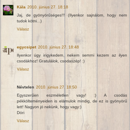
Kála
2010. június 27. 18:18
Jaj, de gyönyörűséges!!! (Ilyenkor sajnálom, hogy nem
tudok kötni...)
Válasz
egycsipet
2010. június 27. 18:48
Ilyenkor úgy irigykedem, nekem semmi kezem az ilyen
csodákhoz! Gratulálok, csodaszép! :)
Válasz
Névtelen
2010. június 27. 18:50
Egyszerűen eszméletlen vagy! :) A csodás
pékkölteményeiden is elámulok mindig, de ez is gyönyörű
lett! Nagyon jó nekünk, hogy vagy:)
Dóri
Válasz