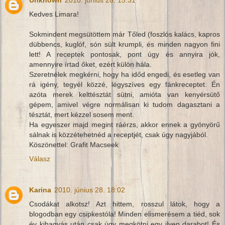
Unknown
2010. június 28. 15:31
Kedves Limara!
Sokmindent megsütöttem már Tőled (foszlós kalács, kapros
dübbencs, kuglóf, són sült krumpli, és minden nagyon fini
lett! A receptek pontosak, pont úgy és annyira jók,
amennyire írtad őket, ezért külön hála.
Szeretnélek megkérni, hogy ha időd engedi, és esetleg van
rá igény, tegyél közzé, légyszíves egy fánkreceptet. Én
azóta merek kelttésztát sütni, amióta van kenyérsütő
gépem, amivel végre normálisan ki tudom dagasztani a
tésztát, mert kézzel sosem ment.
Ha egyeszer majd megint ráérzs, akkor ennek a gyönyörű
sálnak is közzétehetnéd a receptjét, csak úgy nagyjából.
Köszönettel: Grafit Macseek
Válasz
Karina
2010. június 28. 18:02
Csodákat alkotsz! Azt hittem, rosszul látok, hogy a
blogodban egy csipkestóla! Minden elismerésem a tiéd, sok
év kihagyás után csak úgy megkötni egy ilyen darabot! És