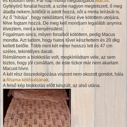
és kötőtűm sem. Pár nap múlva meglátogatott
Macus
.
Gyönyörű fonalat hozott, a színe nagyon megtetszett, ő meg
átadta nekem, kötőtűt is adott hozzá, sőt a minta leírását is.
Az ő "hibája", hogy nekiláttam. Húsz éve kötöttem utoljára,
félve fogtam hozzá. De meg kell mondjam legalább anynira
élveztem, mint a kenyérsütést.
Fogalmam sincs, milyen fonalból kötöttem, pedig Macus
mondta. Azt tudom, hogy hatos tűvel készítettem és 20 dkg
kellett belőle. Több mint két méter hosszú lett és 47 cm
széles, tekintélyes darab.
Rémálmom a blokkolás volt, megkínlódtam vele, az sem
biztos, hogy jól csináltam, de este tízkor már nem akartam
Macust hívni.
A két rész összedolgozása viszont nem okozott gondot, hála
a
Ahama kötősulijának
.
A felső kép blokkolás előtt készült, az alsó utána.