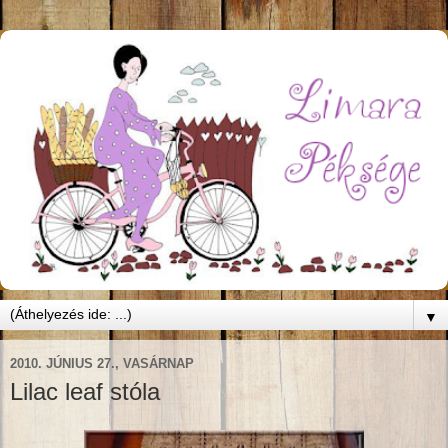
▼
2010. JÚNIUS 27., VASÁRNAP
Lilac leaf stóla