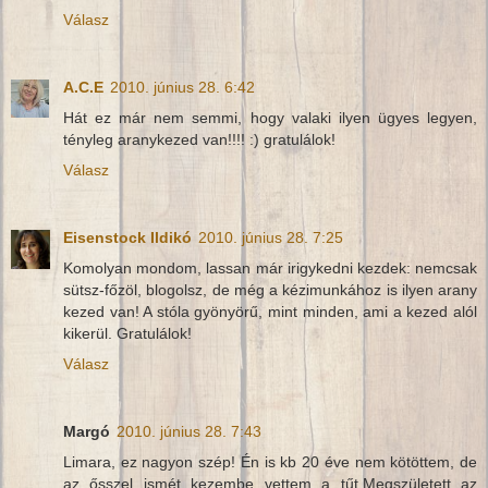
Válasz
A.C.E
2010. június 28. 6:42
Hát ez már nem semmi, hogy valaki ilyen ügyes legyen,
tényleg aranykezed van!!!! :) gratulálok!
Válasz
Eisenstock Ildikó
2010. június 28. 7:25
Komolyan mondom, lassan már irigykedni kezdek: nemcsak
sütsz-főzöl, blogolsz, de még a kézimunkához is ilyen arany
kezed van! A stóla gyönyörű, mint minden, ami a kezed alól
kikerül. Gratulálok!
Válasz
Margó
2010. június 28. 7:43
Limara, ez nagyon szép! Én is kb 20 éve nem kötöttem, de
az ősszel ismét kezembe vettem a tűt.Megszületett az