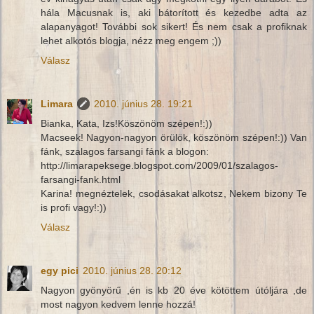
hála Macusnak is, aki bátorított és kezedbe adta az
alapanyagot! További sok sikert! És nem csak a profiknak
lehet alkotós blogja, nézz meg engem ;))
Válasz
Limara
2010. június 28. 19:21
Bianka, Kata, Izs!Köszönöm szépen!:))
Macseek! Nagyon-nagyon örülök, köszönöm szépen!:)) Van
fánk, szalagos farsangi fánk a blogon:
http://limarapeksege.blogspot.com/2009/01/szalagos-
farsangi-fank.html
Karina! megnéztelek, csodásakat alkotsz, Nekem bizony Te
is profi vagy!:))
Válasz
egy pici
2010. június 28. 20:12
Nagyon gyönyörű ,én is kb 20 éve kötöttem útóljára ,de
most nagyon kedvem lenne hozzá!