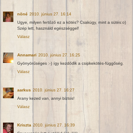
nöné
2010. június 27. 16:14
Ugye, milyen fertőző ez a kötés? Csakúgy, mint a sütés:o)
Szép lett, használd egészséggel!
Válasz
Annamari
2010. június 27. 16:25
Gyönyörűséges :-) így kezdődik a csipkekötés-függőség.
Válasz
aarkus
2010. június 27. 16:27
Arany kezed van, annyi biztos!
Válasz
Kriszta
2010. június 27. 16:39