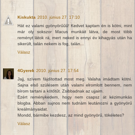
Kiskukta
2010. június 27. 17:10
Hát ez valami gyönyörűűű! Kedvet kaptam én is kötni, mint
már oly sokszor Macus munkáit látva, de most több
reményt látok rá, mert neked is ennyi év kihagyás után ha
sikerült, talán nekem is fog, talán...
Válasz
4Gyerek
2010. június 27. 17:54
Jajj, szívem fájdítottad most meg. Valaha imádtam kötni.
Sajna első szülésem után valami elromlott bennem, nem
bírom tartani a kötőtűt. Zsibbadnak az ujjaim.
Ezért reménykedem, hogy nem csapsz át kézimunkás
blogba. Abban sajnos nem tudnám leutánozni a gyönyörű
kreálmányaidat.
Mondd, bármibe kezdesz, az mind gyönyörű, tökéletes?
Válasz