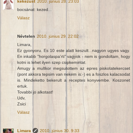
kekezust
2010. június 28. 23:03
bocsánat: kezed...
Válasz
Névtelen
2010. június 29. 22:02
Limara,
Ez gyonyoru. Es 10 este alatt keszult...nagyon ugyes vagy.
En inkabb "horgolaspa'rti" vagyok - nem is gondoltam, hogy
kotni is lehet ilyen szep csipkemintat.
Amugy a multkor megsutottem az epres piskotatekercset
(pont akkora tepsim van nekem is:-) es a foszlos kalacsodat
is. Mindeketto bekerult a receptes konyvembe. Koszonet
ertuk.
Tovabbi jo alkotast!
Udv,
Zsici
Válasz
Limara
2010. június 30. 9:33