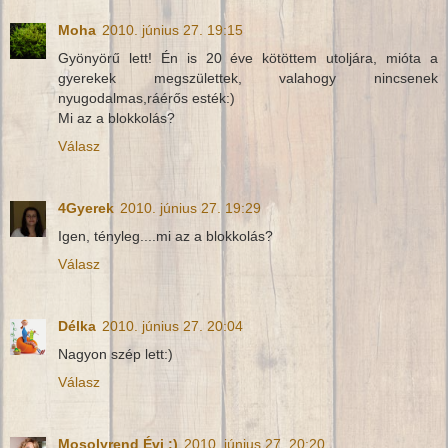
Moha
2010. június 27. 19:15
Gyönyörű lett! Én is 20 éve kötöttem utoljára, mióta a
gyerekek megszülettek, valahogy nincsenek
nyugodalmas,ráérős esték:)
Mi az a blokkolás?
Válasz
4Gyerek
2010. június 27. 19:29
Igen, tényleg....mi az a blokkolás?
Válasz
Délka
2010. június 27. 20:04
Nagyon szép lett:)
Válasz
Mosolyrend Évi :)
2010. június 27. 20:20