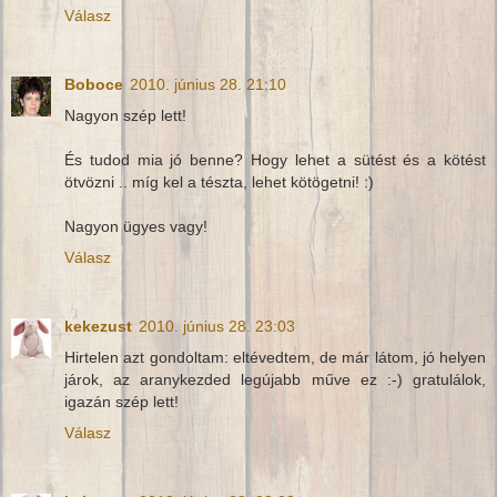
Válasz
Boboce
2010. június 28. 21:10
Nagyon szép lett!
És tudod mia jó benne? Hogy lehet a sütést és a kötést
ötvözni .. míg kel a tészta, lehet kötögetni! :)
Nagyon ügyes vagy!
Válasz
kekezust
2010. június 28. 23:03
Hirtelen azt gondoltam: eltévedtem, de már látom, jó helyen
járok, az aranykezded legújabb műve ez :-) gratulálok,
igazán szép lett!
Válasz