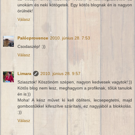
unokám és neki kötögetek. Egy kötős blognak én is nagyon
örülnék!
Válasz
Palócprovence
2010. június 28. 7:53
Csodaszép! :))
Válasz
Limara
2010. június 28. 9:57
Sziasztok! Köszönöm szépen, nagyon kedvesek vagytok!:))
Kötős blog nem lesz, meghagyom a profiknak, tőlük tanulok
én is:))
Moha! A kész művet ki kell öblíteni, lecsepegtetni, majd
gombostűkkel kifeszítve szárítani, ez nagyjából a blokkolás.
:))
Válasz