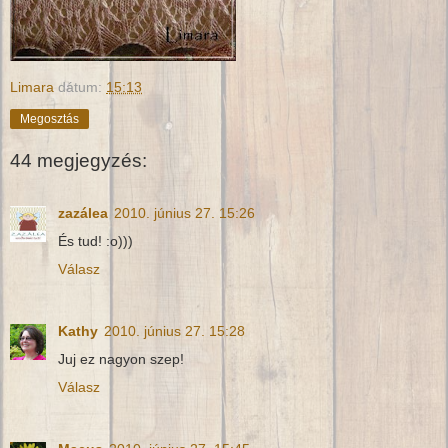
Limara
dátum:
15:13
Megosztás
44 megjegyzés:
zazálea
2010. június 27. 15:26
És tud! :o)))
Válasz
Kathy
2010. június 27. 15:28
Juj ez nagyon szep!
Válasz