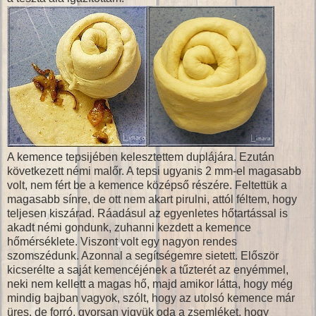
A kemence tepsijében kelesztettem duplájára. Ezután
következett némi malőr. A tepsi ugyanis 2 mm-el magasabb
volt, nem fért be a kemence középső részére. Feltettük a
magasabb sínre, de ott nem akart pirulni, attól féltem, hogy
teljesen kiszárad. Ráadásul az egyenletes hőtartással is
akadt némi gondunk, zuhanni kezdett a kemence
hőmérséklete. Viszont volt egy nagyon rendes
szomszédunk. Azonnal a segítségemre sietett. Először
kicserélte a saját kemencéjének a tűzterét az enyémmel,
neki nem kellett a magas hő, majd amikor látta, hogy még
mindig bajban vagyok, szólt, hogy az utolsó kemence már
üres, de forró, gyorsan vigyük oda a zsemléket, hogy