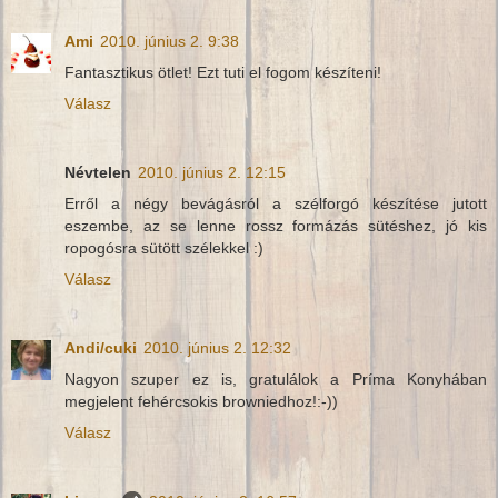
Ami
2010. június 2. 9:38
Fantasztikus ötlet! Ezt tuti el fogom készíteni!
Válasz
Névtelen
2010. június 2. 12:15
Erről a négy bevágásról a szélforgó készítése jutott
eszembe, az se lenne rossz formázás sütéshez, jó kis
ropogósra sütött szélekkel :)
Válasz
Andi/cuki
2010. június 2. 12:32
Nagyon szuper ez is, gratulálok a Príma Konyhában
megjelent fehércsokis browniedhoz!:-))
Válasz