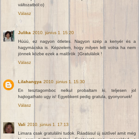
változatból:o)
Válasz
Julika
2010. június 1. 15:20
Húúú, ez nagyon ötletes. Nagyon szép a kenyér és a
hagymácska is. Képzelem, hogy milyen lett volna ha nem
jönnek közbe ezek a malőrök :)Gratulálok !
Válasz
Lilahangya
2010. június 1. 15:30
En tesztagomboc nelkul probaltam ki, teljesen jol
hajtogathato ugy is! Egyebkent pedig gratula, gyonyoruek!
Válasz
Vali
2010. június 1. 17:13
Limara csak gratulálni tudok. Ráadásul új sütővel amit még