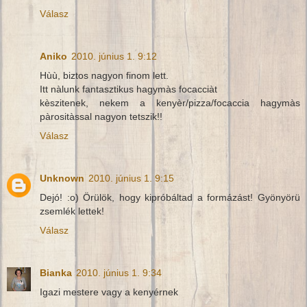
Válasz
Aniko
2010. június 1. 9:12
Hùù, biztos nagyon finom lett.
Itt nàlunk fantasztikus hagymàs focacciàt
kèszitenek, nekem a kenyèr/pizza/focaccia hagymàs
pàrositàssal nagyon tetszik!!
Válasz
Unknown
2010. június 1. 9:15
Dejó! :o) Örülök, hogy kipróbáltad a formázást! Gyönyörü
zsemlék lettek!
Válasz
Bianka
2010. június 1. 9:34
Igazi mestere vagy a kenyérnek