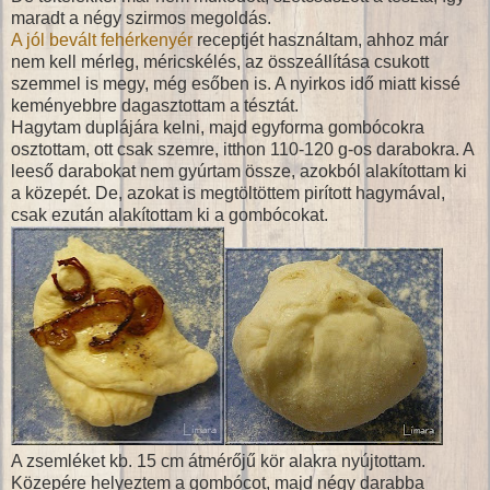
maradt a négy szirmos megoldás.
A jól bevált fehérkenyér
receptjét használtam, ahhoz már
nem kell mérleg, méricskélés, az összeállítása csukott
szemmel is megy, még esőben is. A nyirkos idő miatt kissé
keményebbre dagasztottam a tésztát.
Hagytam duplájára kelni, majd egyforma gombócokra
osztottam, ott csak szemre, itthon 110-120 g-os darabokra. A
leeső darabokat nem gyúrtam össze, azokból alakítottam ki
a közepét. De, azokat is megtöltöttem pirított hagymával,
csak ezután alakítottam ki a gombócokat.
A zsemléket kb. 15 cm átmérőjű kör alakra nyújtottam.
Közepére helyeztem a gombócot, majd négy darabba