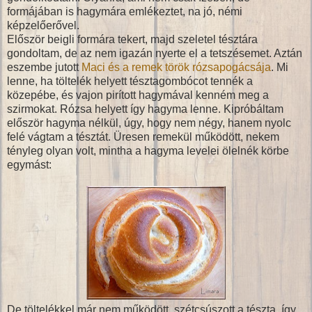
formájában is hagymára emlékeztet, na jó, némi
képzelőerővel.
Először beigli formára tekert, majd szeletel tésztára
gondoltam, de az nem igazán nyerte el a tetszésemet. Aztán
eszembe jutott
Maci és a remek török rózsapogácsája
. Mi
lenne, ha töltelék helyett tésztagombócot tennék a
közepébe, és vajon pirított hagymával kenném meg a
szirmokat. Rózsa helyett így hagyma lenne. Kipróbáltam
először hagyma nélkül, úgy, hogy nem négy, hanem nyolc
felé vágtam a tésztát. Üresen remekül működött, nekem
tényleg olyan volt, mintha a hagyma levelei ölelnék körbe
egymást:
De töltelékkel már nem működött, szétcsúszott a tészta, így