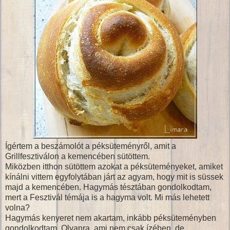
Ígértem a beszámolót a péksüteményről, amit a
Grillfesztiválon a kemencében sütöttem.
Miközben itthon sütöttem azokat a péksüteményeket, amiket
kínálni vittem egyfolytában járt az agyam, hogy mit is süssek
majd a kemencében. Hagymás tésztában gondolkodtam,
mert a Fesztivál témája is a hagyma volt. Mi más lehetett
volna?
Hagymás kenyeret nem akartam, inkább péksüteményben
gondolkodtam. Olyanra, ami nem csak ízében, de