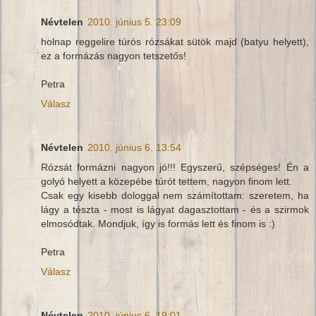
Névtelen
2010. június 5. 23:09
holnap reggelire túrós rózsákat sütök majd (batyu helyett),
ez a formázás nagyon tetszetős!
Petra
Válasz
Névtelen
2010. június 6. 13:54
Rózsát formázni nagyon jó!!! Egyszerű, szépséges! Én a
golyó helyett a közepébe túrót tettem, nagyon finom lett.
Csak egy kisebb dologgal nem számítottam: szeretem, ha
lágy a tészta - most is lágyat dagasztottam - és a szirmok
elmosódtak. Mondjuk, így is formás lett és finom is :)
Petra
Válasz
Névtelen
2010. június 6. 19:01