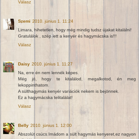
Válasz
Szemi
2010. június 1. 11:24
Limara, hihetetlen, hogy még mindig tudsz újakat kitalálni!
Gratulálok , szép lett a kenyér és hagymácska is!!!
Válasz
Daisy
2010. június 1. 11:27
Na, erre én nem lennék képes.
Még jó, hogy te kitalálod, megalkotod, én meg
lekoppinthatom.
A sülthagymás kenyér variációk nekem is bejönnek.
Ez a hagymácska telitalálat!
Válasz
Belly
2010. június 1. 12:00
Abszolút csúcs.Imádom a sült hagymás kenyeret,ez nagyon