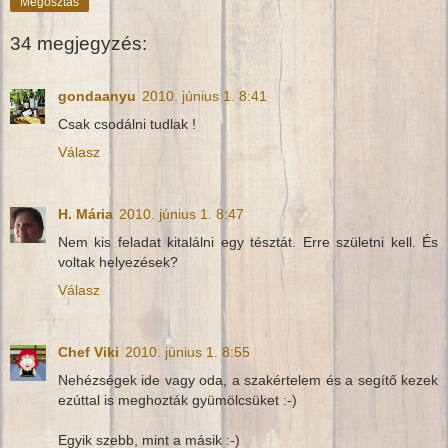
Megosztás
34 megjegyzés:
gondaanyu
2010. június 1. 8:41
Csak csodálni tudlak !
Válasz
H. Mária
2010. június 1. 8:47
Nem kis feladat kitalálni egy tésztát. Erre születni kell. És
voltak helyezések?
Válasz
Chef Viki
2010. június 1. 8:55
Nehézségek ide vagy oda, a szakértelem és a segítő kezek
ezúttal is meghozták gyümölcsüket :-)
Egyik szebb, mint a másik :-)