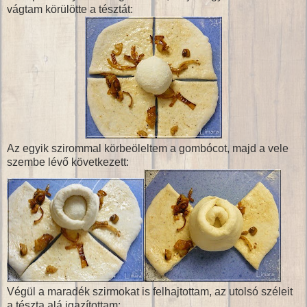
vágtam körülötte a tésztát:
Az egyik szirommal körbeöleltem a gombócot, majd a vele
szembe lévő következett:
Végül a maradék szirmokat is felhajtottam, az utolsó széleit
a tészta alá igazítottam: