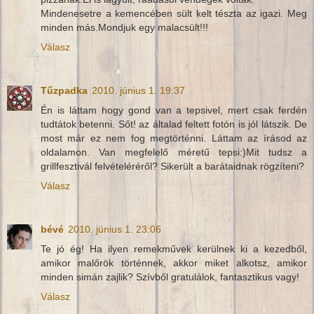
Mindenesetre a kemencében sült kelt tészta az igazi. Meg
minden más.Mondjuk egy malacsült!!!
Válasz
Tűzpadka
2010. június 1. 19:37
Én is láttam hogy gond van a tepsivel, mert csak ferdén
tudtátok betenni. Sőt! az általad feltett fotón is jól látszik. De
most már ez nem fog megtörténni. Láttam az írásod az
oldalamon. Van megfelelő méretű tepsi:)Mit tudsz a
grillfesztivál felvételéréről? Sikerült a barátaidnak rögzíteni?
Válasz
bévé
2010. június 1. 23:06
Te jó ég! Ha ilyen remekművek kerülnek ki a kezedből,
amikor malőrök történnek, akkor miket alkotsz, amikor
minden simán zajlik? Szívből gratulálok, fantasztikus vagy!
Válasz