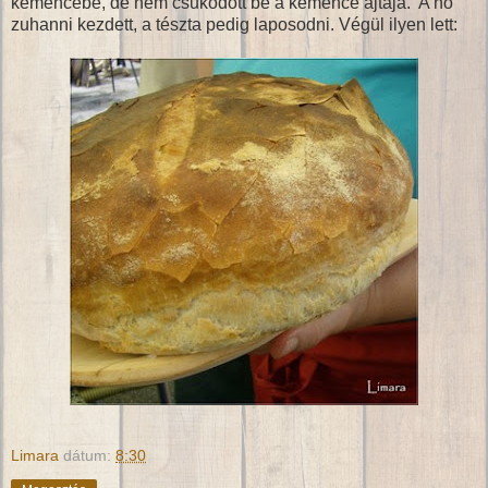
kemencébe, de nem csukódott be a kemence ajtaja. A hő
zuhanni kezdett, a tészta pedig laposodni. Végül ilyen lett:
Limara
dátum:
8:30