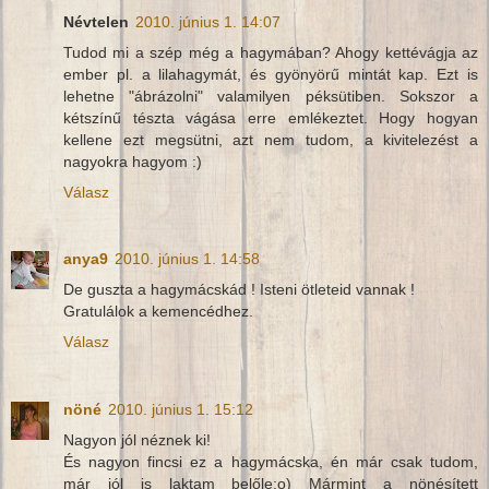
Névtelen
2010. június 1. 14:07
Tudod mi a szép még a hagymában? Ahogy kettévágja az
ember pl. a lilahagymát, és gyönyörű mintát kap. Ezt is
lehetne "ábrázolni" valamilyen péksütiben. Sokszor a
kétszínű tészta vágása erre emlékeztet. Hogy hogyan
kellene ezt megsütni, azt nem tudom, a kivitelezést a
nagyokra hagyom :)
Válasz
anya9
2010. június 1. 14:58
De guszta a hagymácskád ! Isteni ötleteid vannak !
Gratulálok a kemencédhez.
Válasz
nöné
2010. június 1. 15:12
Nagyon jól néznek ki!
És nagyon fincsi ez a hagymácska, én már csak tudom,
már jól is laktam belőle:o) Mármint a nönésített