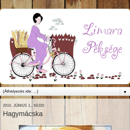
▼
2010. JÚNIUS 1., KEDD
Hagymácska