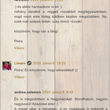
:) és akkor harmadszor is én :)
néhány darabot a reggeli rózsákból megfagyasztottam,
majd most este hideg sütőben kezdve megsütöttem. Na,
ezek már szépek lettek: szép tömör rózsák!
köszönöm, hogy van a blog!
Petra
Válasz
Limara
2010. június 6. 19:25
Petra! Én köszönöm, hogy elmesélted!:))
Válasz
andrea.salamon
2010. június 8. 9:43
Én is megsütöttem a Hagymácskát. Mondhatom, nagyon
nagyszerű! Köszönet érte! :)
A másik siker a hétvégén: A mi családunk is bekerült a