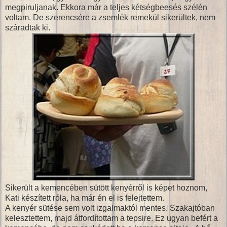
megpiruljanak. Ekkora már a teljes kétségbeesés szélén
voltam. De szerencsére a zsemlék remekül sikerültek, nem
száradtak ki.
Sikerült a kemencében sütött kenyérről is képet hoznom,
Kati készített róla, ha már én el is felejtettem.
A kenyér sütése sem volt izgalmaktól mentes. Szakajtóban
kelesztettem, majd átfordítottam a tepsire. Ez ugyan befért a