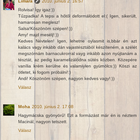
Limara
2010. június 2. 16:57
Rolvisa! Így igaz:))
Tűzpadka! A tepsi a hőtől deformálódott el:( Igen, sikerült,
hamarosan meglesz!
Salsa!Köszönöm szépen!:))
Amy! majd mesélj!:))
Kedves Névtelen! Igen, lehetne oylasmit is,bbár én azt
kalács vagy inkább dán vajastésztából készíteném, a szélét
megszórnám barnacukrorral vayg inkább azon nyújtanám a
tésztát, az pedig karamelizálódna sütés közben. Közepére
vanília krém kerülne és valamiylen gyümölcs:)) Köszi az
ötletet, ki fogom próbálni!:)
Andi! Köszönöm szépen, nagyon kedves vagy!:))
Válasz
Moha
2010. június 2. 17:08
Hagymácska gyönyörű! Ezt a formázást már én is néztem
Macinál, nagyon tetszett.
Válasz