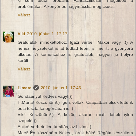
ki sem tudtál próbálni. Fantasztikusan megoldod a
problémákat. A kenyér és hagymácska meg csúcs.
Válasz
Viki
2010. június 1. 17:17
Gratulálok mindkettőhöz. Igazi vérbeli Makói vagy :)) A
nehéz helyzeteket is át tudtad lépni, s ime itt a gyönyörü
alkotás. A kemencéhez is gratulálok, nagyon jó helyre
került.
Válasz
Limara
2010. június 1. 17:46
Gondaanyu! Kedves vagy!:))
H.Mária! Köszönöm!:) Igen, voltak. Csapatban elsők lettünk
és a tészta kategóriában is.:)
Viki! Köszönöm!:) A közös akarás miatt lettek iylen
szépek!:))
Anikó! Verhetetlen társítás, az biztos!:)
Maci! Én köszönöm Neked, örök hála! Régóta készültem