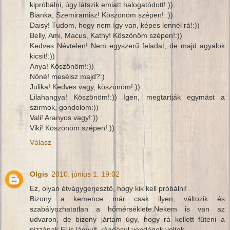
kipróbálni, úgy látszik emiatt halogatódott!:))
Bianka, Szemiramisz! Köszönöm szépen! :))
Daisy! Tudom, hogy nem így van, képes lennél rá!:))
Belly, Ami, Macus, Kathy! Köszönöm szépen!:))
Kedves Névtelen! Nem egyszerű feladat, de majd agyalok
kicsit!:))
Anya! Köszönöm!:))
Nöné! mesélsz majd?:)
Julika! Kedves vagy, köszönöm!:))
Lilahangya! Köszönöm!:)) Igen, megtartják egymást a
szirmok, gondolom:))
Vali! Aranyos vagy!:))
Viki! Köszönöm szépen!.))
Válasz
Olgis
2010. június 1. 19:02
Ez, olyan étvágygerjesztő, hogy kik kell próbálni!
Bizony a kemence már csak ilyen, változik és
szabályozhatatlan a hőmérséklete.Nekem is van az
udvaron, de bizony jártam úgy, hogy rá kellett fűteni a
pizzának.El is lágyult, ráadásul vendégek voltak.