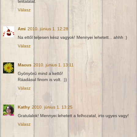
telitalálat.
Válasz
Ami
2010. június 1. 12:28
Na ettől teljesen kész vagyok! Mennyei lehetett... ahhh :)
Válasz
Macus
2010. június 1. 13:11
Gyönyörű mind a kettő!
Ráadásul finom is volt. :))
Válasz
Kathy
2010. június 1. 13:25
Gratulalok! Mennyei lehetett a felhozatal, irto ugyes vagy!
Válasz