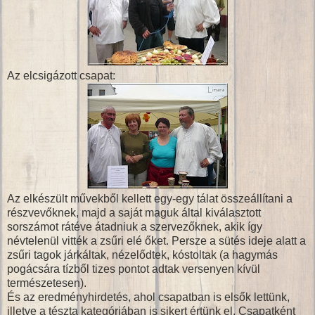
Az elcsigázott csapat:
Az elkészült művekből kellett egy-egy tálat összeállítani a
részvevőknek, majd a saját maguk által kiválasztott
sorszámot rátéve átadniuk a szervezőknek, akik így
névtelenül vitték a zsűri elé őket. Persze a sütés ideje alatt a
zsűri tagok járkáltak, nézelődtek, kóstoltak (a hagymás
pogácsára tízből tizes pontot adtak versenyen kívül
természetesen).
És az eredményhirdetés, ahol csapatban is elsők lettünk,
illetve a tészta kategóriában is sikert értünk el. Csapatként