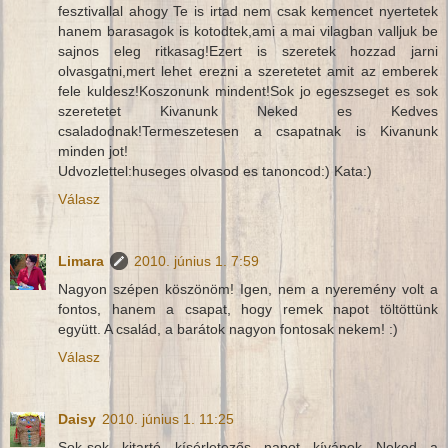
fesztivallal ahogy Te is irtad nem csak kemencet nyertetek
hanem barasagok is kotodtek,ami a mai vilagban valljuk be
sajnos eleg ritkasag!Ezert is szeretek hozzad jarni
olvasgatni,mert lehet erezni a szeretetet amit az emberek
fele kuldesz!Koszonunk mindent!Sok jo egeszseget es sok
szeretetet Kivanunk Neked es Kedves
csaladodnak!Termeszetesen a csapatnak is Kivanunk
minden jot!
Udvozlettel:huseges olvasod es tanoncod:) Kata:)
Válasz
Limara
2010. június 1. 7:59
Nagyon szépen köszönöm! Igen, nem a nyeremény volt a
fontos, hanem a csapat, hogy remek napot töltöttünk
együtt. A család, a barátok nagyon fontosak nekem! :)
Válasz
Daisy
2010. június 1. 11:25
Sok-sok kitartó kísérletezős napot kívánok Neked a