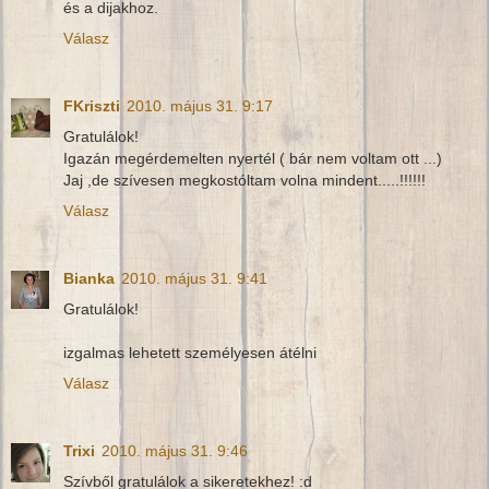
és a dijakhoz.
Válasz
FKriszti
2010. május 31. 9:17
Gratulálok!
Igazán megérdemelten nyertél ( bár nem voltam ott ...)
Jaj ,de szívesen megkostóltam volna mindent.....!!!!!!
Válasz
Bianka
2010. május 31. 9:41
Gratulálok!
izgalmas lehetett személyesen átélni
Válasz
Trixi
2010. május 31. 9:46
Szívből gratulálok a sikeretekhez! :d