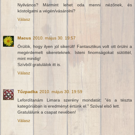
Nyilvános? Mármint lehet oda menni nézőnek, és
kóstolgatni a végén/vásárolni?
Válasz
Macus
2010. május 30. 19:57
Örülök, hogy ilyen jól sikerült! Fantasztikus volt ott örülni a
megérdemelt sikereteknek. Isteni finomságokat sütöttél,
mint mindig!
Szívből gratulálok itt is.
Válasz
Tűzpadka
2010. május 30. 19:59
Lefordítanám Limara szerény mondatát: "és a tészta
kategóriában is eredményt értünk el." Szóval első lett.
Gratulálunk a csapat nevében!
Válasz