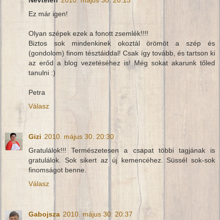
Ez már igen!
Olyan szépek ezek a fonott zsemlék!!!!
Biztos sok mindenkinek okoztál örömöt a szép és
(gondolom) finom tésztáiddal! Csak így tovább, és tartson ki
az erőd a blog vezetéséhez is! Még sokat akarunk tőled
tanulni :)
Petra
Válasz
Gizi
2010. május 30. 20:30
Gratulálok!!! Természetesen a csapat többi tagjának is
gratulálok. Sok sikert az új kemencéhez. Süssél sok-sok
finomságot benne.
Válasz
Gabojsza
2010. május 30. 20:37