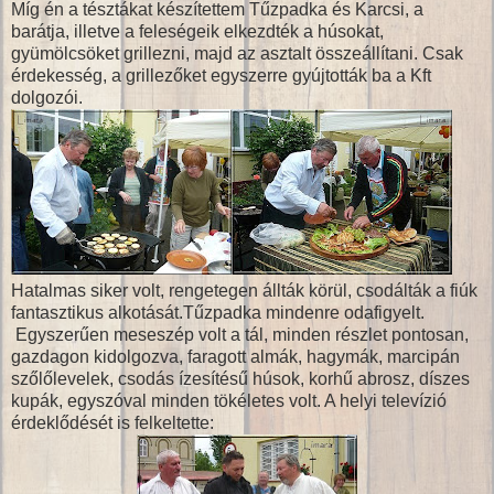
Míg én a tésztákat készítettem Tűzpadka és Karcsi, a
barátja, illetve a feleségeik elkezdték a húsokat,
gyümölcsöket grillezni, majd az asztalt összeállítani. Csak
érdekesség, a grillezőket egyszerre gyújtották ba a Kft
dolgozói.
Hatalmas siker volt, rengetegen állták körül, csodálták a fiúk
fantasztikus alkotását.Tűzpadka mindenre odafigyelt.
Egyszerűen meseszép volt a tál, minden részlet pontosan,
gazdagon kidolgozva, faragott almák, hagymák, marcipán
szőlőlevelek, csodás ízesítésű húsok, korhű abrosz, díszes
kupák, egyszóval minden tökéletes volt. A helyi televízió
érdeklődését is felkeltette: