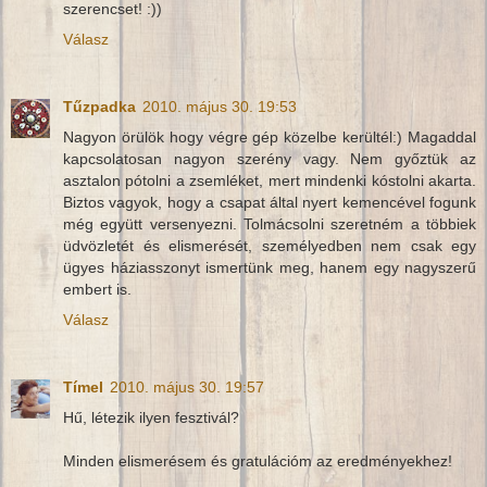
szerencset! :))
Válasz
Tűzpadka
2010. május 30. 19:53
Nagyon örülök hogy végre gép közelbe kerültél:) Magaddal
kapcsolatosan nagyon szerény vagy. Nem győztük az
asztalon pótolni a zsemléket, mert mindenki kóstolni akarta.
Biztos vagyok, hogy a csapat által nyert kemencével fogunk
még együtt versenyezni. Tolmácsolni szeretném a többiek
üdvözletét és elismerését, személyedben nem csak egy
ügyes háziasszonyt ismertünk meg, hanem egy nagyszerű
embert is.
Válasz
Tímel
2010. május 30. 19:57
Hű, létezik ilyen fesztivál?
Minden elismerésem és gratulációm az eredményekhez!