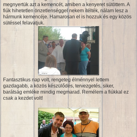
megnyertük azt a kemencét, amiben a kenyeret sütöttem. A
fiúk hihetetlen önzetlenséggel nekem ítélték, nálam lesz a
hármunk kemencéje. Hamarosan el is hozzuk és egy közös
sütéssel felavatjuk.
Fantasztikus nap volt, rengeteg élménnyel lettem
gazdagabb, a közös készülődés, tervezgetés, siker,
barátság emléke mindig megmarad. Remélem a fiúkkal ez
csak a kezdet volt!