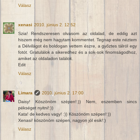
Válasz
xenasi
2010. június 2. 12:52
Szia! Rendszeresen olvasom az oldalad, de eddig azt
hiszem még nem hagytam kommentet. Tegnap este néztem
a Délvilágot és boldogan vettem észre, a győztes tálról egy
fotót. Gratulálok a sikeredhez és a sok-sok finomságodhoz,
amiket az oldaladon találok.
Edit
Válasz
Limara
2010. június 2. 17:00
Daisy! Köszönöm szépen!:)) Nem, eszemben sincs
pékséget nyitni!:))
Kata! de kedves vagy! :)) Köszönöm szépen!:))
Xenasi! köszönöm szépen, nagyon jól esik!:)
Válasz