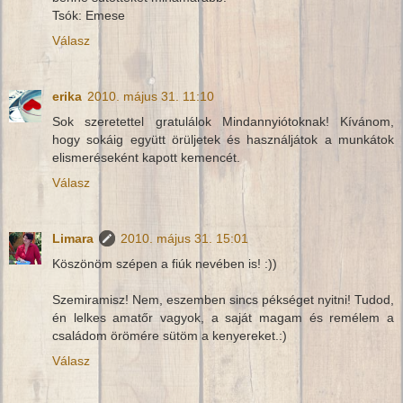
Tsók: Emese
Válasz
erika
2010. május 31. 11:10
Sok szeretettel gratulálok Mindannyiótoknak! Kívánom,
hogy sokáig együtt örüljetek és használjátok a munkátok
elismeréseként kapott kemencét.
Válasz
Limara
2010. május 31. 15:01
Köszönöm szépen a fiúk nevében is! :))
Szemiramisz! Nem, eszemben sincs pékséget nyitni! Tudod,
én lelkes amatőr vagyok, a saját magam és remélem a
családom örömére sütöm a kenyereket.:)
Válasz