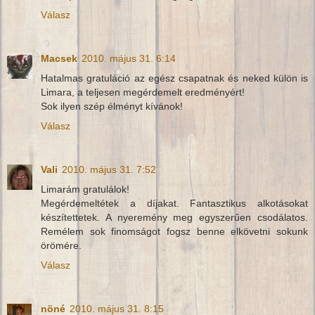
Válasz
Macsek
2010. május 31. 6:14
Hatalmas gratuláció az egész csapatnak és neked külön is
Limara, a teljesen megérdemelt eredményért!
Sok ilyen szép élményt kívánok!
Válasz
Vali
2010. május 31. 7:52
Limarám gratulálok!
Megérdemeltétek a díjakat. Fantasztikus alkotásokat
készítettetek. A nyeremény meg egyszerűen csodálatos.
Remélem sok finomságot fogsz benne elkövetni sokunk
örömére.
Válasz
nöné
2010. május 31. 8:15