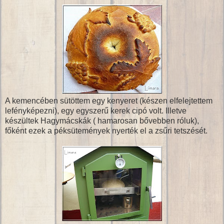
A kemencében sütöttem egy kenyeret (készen elfelejtettem
lefényképezni), egy egyszerű kerek cipó volt. Illetve
készültek Hagymácskák ( hamarosan bővebben róluk),
főként ezek a péksütemények nyerték el a zsűri tetszését.