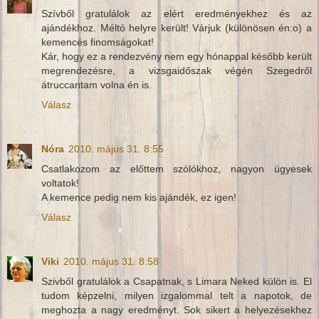
Szívből gratulálok az elért eredményekhez és az
ajándékhoz. Méltó helyre került! Várjuk (különösen én:o) a
kemencés finomságokat!
Kár, hogy ez a rendezvény nem egy hónappal később került
megrendezésre, a vizsgaidőszak végén Szegedről
átruccantam volna én is.
Válasz
Nóra
2010. május 31. 8:55
Csatlakozom az előttem szólókhoz, nagyon ügyesek
voltatok!
A kemence pedig nem kis ajándék, ez igen!
Válasz
Viki
2010. május 31. 8:58
Szivből gratulálok a Csapatnak, s Limara Neked külön is. El
tudom képzelni, milyen izgalommal telt a napotok, de
meghozta a nagy eredményt. Sok sikert a helyezésekhez