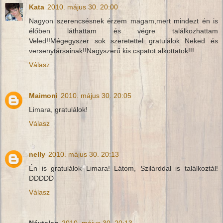
Kata
2010. május 30. 20:00
Nagyon szerencsésnek érzem magam,mert mindezt én is
élőben láthattam és végre találkozhattam
Veled!!Mégegyszer sok szeretettel gratulálok Neked és
versenytársainak!!Nagyszerű kis cspatot alkottatok!!!
Válasz
Maimoni
2010. május 30. 20:05
Limara, gratulálok!
Válasz
nelly
2010. május 30. 20:13
Én is gratulálok Limara! Látom, Szilárddal is találkoztál!
DDDDD
Válasz
Névtelen
2010. május 30. 20:13