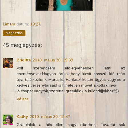
Limara
dátum:
19:27
Megosztás
45 megjegyzés:
Brigitta
2010. május 30. 19:39
Volt szerencsém élő,egyenesben látni az
eseményeket.Nagyon örülök,hogy kicsit hosszú ídő után
újra találkoztunk Marcsika!Fantasztikusan ügyes vagy,és a
kedves versenytársaid is hihetetlen művet alkottak!Kivá
ló csapat vagytok,szerettel gratulálok a különdíjjakhoz!:))
Válasz
Kathy
2010. május 30. 19:47
Gratulalok a hihetetlen nagy sikerhez! Tovabbi sok