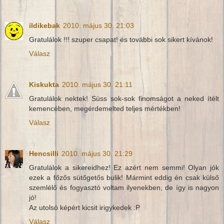
ildikebak
2010. május 30. 21:03
Gratulálok !!! szuper csapat! és további sok sikert kívánok!
Válasz
Kiskukta
2010. május 30. 21:11
Gratulálok nektek! Süss sok-sok finomságot a neked ítélt
kemencében, megérdemelted teljes mértékben!
Válasz
Hencsilli
2010. május 30. 21:29
Gratulálok a sikereidhez! Ez azért nem semmi! Olyan jók
ezek a főzős sütőgetős bulik! Mármint eddig én csak külső
szemlélő és fogyasztó voltam ilyenekben, de így is nagyon
jó!
Az utolsó képért kicsit irigykedek :P
Válasz