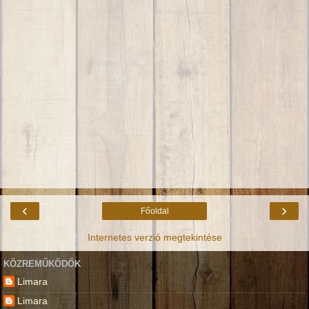
‹
›
Főoldal
Internetes verzió megtekintése
KÖZREMŰKÖDŐK
Limara
Limara