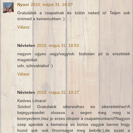
Nyuci
2010. május 31. 16:07
Gratulálok a csapatnak és külön neked is! Teljen sok
örömed a kemencében :)
Válasz
Névtelen
2010. május 31. 18:53
nagyon ugyes vagy/vagytok. biztosan jol is ereztetek
magatokat.
udv, szlovakiabol :)
Válasz
Névtelen
2010. május 31. 19:27
Kedves Limara!
Szivbol Gratulalok sikereidhez es sikereitekhez!A
bejegyzesedet olvasva a vegen meg meg is
konnyeztem,hisz jo erzes olvasni a csapatmunkarol!Nagyon
szep ajandek a kemence es biztos vagyok benne hogy
hozol sok sok finomsagot meg belolle:),de ezzel a