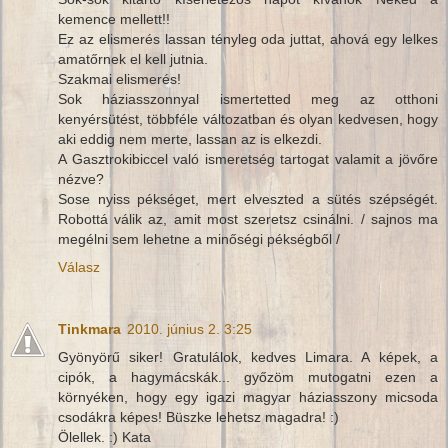
kemence mellett!!
Ez az elismerés lassan tényleg oda juttat, ahová egy lelkes
amatőrnek el kell jutnia.
Szakmai elismerés!
Sok háziasszonnyal ismertetted meg az otthoni
kenyérsütést, többféle változatban és olyan kedvesen, hogy
aki eddig nem merte, lassan az is elkezdi.
A Gasztrokibiccel való ismeretség tartogat valamit a jövőre
nézve?
Sose nyiss pékséget, mert elveszted a sütés szépségét.
Robottá válik az, amit most szeretsz csinálni. / sajnos ma
megélni sem lehetne a minőségi pékségből /
Válasz
Tinkmara
2010. június 2. 3:25
Gyönyörű siker! Gratulálok, kedves Limara. A képek, a
cipók, a hagymácskák... győzöm mutogatni ezen a
környéken, hogy egy igazi magyar háziasszony micsoda
csodákra képes! Büszke lehetsz magadra! :)
Ölellek. :) Kata