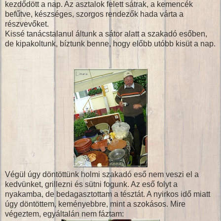
kezdődött a nap. Az asztalok felett sátrak, a kemencék
befűtve, készséges, szorgos rendezők hada várta a
részvevőket.
Kissé tanácstalanul áltunk a sátor alatt a szakadó esőben,
de kipakoltunk, bíztunk benne, hogy előbb utóbb kisüt a nap.
Végül úgy döntöttünk holmi szakadó eső nem veszi el a
kedvünket, grillezni és sütni fogunk. Az eső folyt a
nyakamba, de bedagasztottam a tésztát. A nyirkos idő miatt
úgy döntöttem, keményebbre, mint a szokásos. Mire
végeztem, egyáltalán nem fáztam: