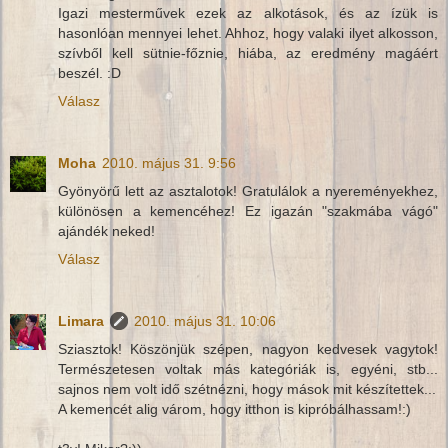
Igazi mesterművek ezek az alkotások, és az ízük is
hasonlóan mennyei lehet. Ahhoz, hogy valaki ilyet alkosson,
szívből kell sütnie-főznie, hiába, az eredmény magáért
beszél. :D
Válasz
Moha
2010. május 31. 9:56
Gyönyörű lett az asztalotok! Gratulálok a nyereményekhez,
különösen a kemencéhez! Ez igazán "szakmába vágó"
ajándék neked!
Válasz
Limara
2010. május 31. 10:06
Sziasztok! Köszönjük szépen, nagyon kedvesek vagytok!
Természetesen voltak más kategóriák is, egyéni, stb...
sajnos nem volt idő szétnézni, hogy mások mit készítettek...
A kemencét alig várom, hogy itthon is kipróbálhassam!:)