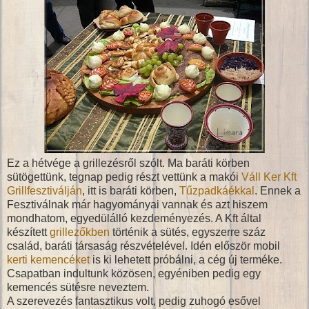
Ez a hétvége a grillezésről szólt. Ma baráti körben
sütögettünk, tegnap pedig részt vettünk a makói
Váll Ker Kft
Grillfesztiválján
, itt is baráti körben,
Tűzpadkáékkal
. Ennek a
Fesztiválnak már hagyományai vannak és azt hiszem
mondhatom, egyedülálló kezdeményezés. A Kft által
készített
grillezőkben
történik a sütés, egyszerre száz
család, baráti társaság részvételével. Idén először mobil
kerti kemencéket
is ki lehetett próbálni, a cég új terméke.
Csapatban indultunk közösen, egyéniben pedig egy
kemencés sütésre neveztem.
A szerevezés fantasztikus volt, pedig zuhogó esővel