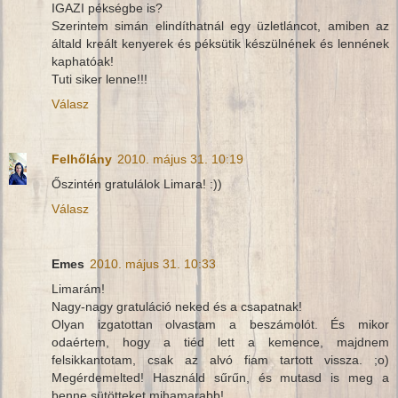
IGAZI pékségbe is?
Szerintem simán elindíthatnál egy üzletláncot, amiben az
általd kreált kenyerek és péksütik készülnének és lennének
kaphatóak!
Tuti siker lenne!!!
Válasz
Felhőlány
2010. május 31. 10:19
Őszintén gratulálok Limara! :))
Válasz
Emes
2010. május 31. 10:33
Limarám!
Nagy-nagy gratuláció neked és a csapatnak!
Olyan izgatottan olvastam a beszámolót. És mikor
odaértem, hogy a tiéd lett a kemence, majdnem
felsikkantotam, csak az alvó fiam tartott vissza. ;o)
Megérdemelted! Használd sűrűn, és mutasd is meg a
benne sütötteket mihamarabb!