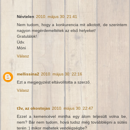
Névtelen
2010. május 30. 21:41
Nem tudom, hogy a konkurencia mit alkotott, de szerintem
nagyon megérdemeltétek az első helyeket!
Gratulálok!
Üdv.
Móni
Válasz
mellissina2
2010. május 30. 22:16
Ezt a megjegyzést eltávolította a szerző.
Válasz
t3v, az okostojas
2010. május 30. 22:47
Ezzel a kemencével mintha egy álom teljesült volna be,
nem? Bár nem tudom, hová tudsz még továbblépni a sütés
terén :) mikor mehetek vendégségbe?