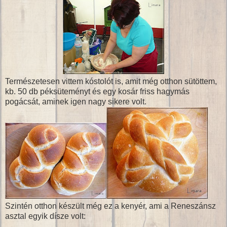
Természetesen vittem kóstolót is, amit még otthon sütöttem,
kb. 50 db péksüteményt és egy kosár friss hagymás
pogácsát, aminek igen nagy sikere volt.
Szintén otthon készült még ez a kenyér, ami a Reneszánsz
asztal egyik dísze volt: