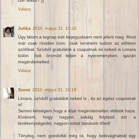
t3v! Mikor?:))
Válasz
Julika
2010. május 31. 10:16
Úgy látom a tegnap esti bejegyzésem nem jelent meg. Most
már csak röviden írom: csak ismételni tudom az előttem
szólókat. Szívből gratulálok a csapatnak és neked is Limara
külön. Sok örömöd teljen a nyereményben, igazán
megérdemelted.
Válasz
Szemi
2010. május 31. 10:18
Limara, szívből gratulálok neked is , és az egész csapatnak
is!
Semmi kétségem,hogy a díjat megérdemelten vittétek haza.
Kívánom, hogy nagyon sokáig folytasd ezt a
tevékenységedet, nagyon sokat tanulunk tőled!
Tényleg, nem gondoltál még rá, hogy belevághatnál egy