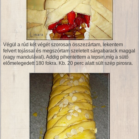
Végül a rúd két végét szorosan összezártam, lekentem
felvert tojással és megszórtam szeletelt sárgabarack maggal
(vagy mandulával). Addig pihentettem a tepsin,míg a sütő
előmelegedett 180 fokra. Kb. 20 perc alatt sült szép pirosra.