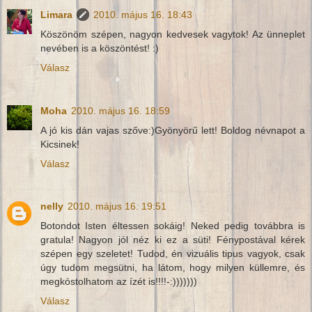
Limara
2010. május 16. 18:43
Köszönöm szépen, nagyon kedvesek vagytok! Az ünneplet
nevében is a köszöntést! :)
Válasz
Moha
2010. május 16. 18:59
A jó kis dán vajas szőve:)Gyönyörű lett! Boldog névnapot a
Kicsinek!
Válasz
nelly
2010. május 16. 19:51
Botondot Isten éltessen sokáig! Neked pedig továbbra is
gratula! Nagyon jól néz ki ez a süti! Fénypostával kérek
szépen egy szeletet! Tudod, én vizuális tipus vagyok, csak
úgy tudom megsütni, ha látom, hogy milyen küllemre, és
megkóstolhatom az ízét is!!!!-:)))))))
Válasz