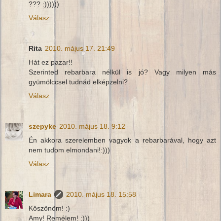
??? :))))))
Válasz
Rita
2010. május 17. 21:49
Hát ez pazar!!
Szerinted rebarbara nélkül is jó? Vagy milyen más
gyümölccsel tudnád elképzelni?
Válasz
szepyke
2010. május 18. 9:12
Én akkora szerelemben vagyok a rebarbarával, hogy azt
nem tudom elmondani!:)))
Válasz
Limara
2010. május 18. 15:58
Köszönöm! :)
Amy! Remélem! :)))