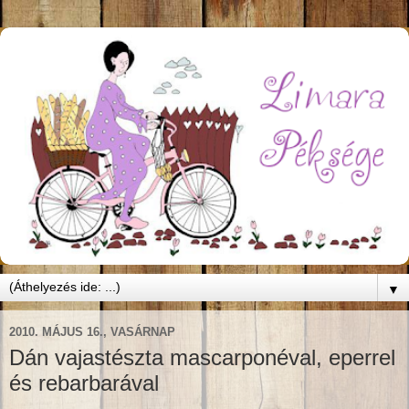
▼
2010. MÁJUS 16., VASÁRNAP
Dán vajastészta mascarponéval, eperrel
és rebarbarával