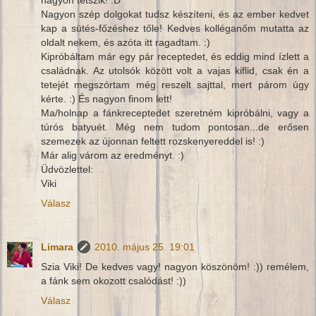
nagyon tetszik! :D
Nagyon szép dolgokat tudsz készíteni, és az ember kedvet
kap a sütés-főzéshez tőle! Kedves kolléganőm mutatta az
oldalt nekem, és azóta itt ragadtam. :)
Kipróbáltam már egy pár receptedet, és eddig mind ízlett a
családnak. Az utolsók között volt a vajas kiflid, csak én a
tetejét megszórtam még reszelt sajttal, mert párom úgy
kérte. :) És nagyon finom lett!
Ma/holnap a fánkreceptedet szeretném kipróbálni, vagy a
túrós batyuét. Még nem tudom pontosan...de erősen
szemezek az újonnan feltett rozskenyereddel is! :)
Már alig várom az eredményt. :)
Üdvözlettel:
Viki
Válasz
Limara
2010. május 25. 19:01
Szia Viki! De kedves vagy! nagyon köszönöm! :)) remélem,
a fánk sem okozott csalódást! :))
Válasz