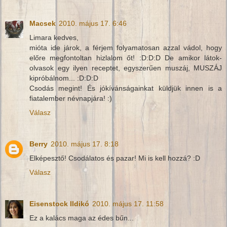
Macsek
2010. május 17. 6:46
Limara kedves,
mióta ide járok, a férjem folyamatosan azzal vádol, hogy
előre megfontoltan hizlalom őt! :D:D:D De amikor látok-
olvasok egy ilyen receptet, egyszerűen muszáj, MUSZÁJ
kipróbálnom... :D:D:D
Csodás megint! És jókívánságainkat küldjük innen is a
fiatalember névnapjára! :)
Válasz
Berry
2010. május 17. 8:18
Elképesztő! Csodálatos és pazar! Mi is kell hozzá? :D
Válasz
Eisenstock Ildikó
2010. május 17. 11:58
Ez a kalács maga az édes bűn...