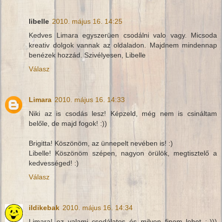
libelle
2010. május 16. 14:25
Kedves Limara egyszerüen csodálni valo vagy. Micsoda
kreativ dolgok vannak az oldaladon. Majdnem mindennap
benézek hozzád. Szivélyesen, Libelle
Válasz
Limara
2010. május 16. 14:33
Niki az is csodás lesz! Képzeld, még nem is csináltam
belőle, de majd fogok! :))
Brigitta! Köszönöm, az ünnepelt nevében is! :)
Libelle! Köszönöm szépen, nagyon örülök, megtisztelő a
kedvességed! :)
Válasz
ildikebak
2010. május 16. 14:34
Limara! ez valami csodálatos és milyen finom lehet :-)))