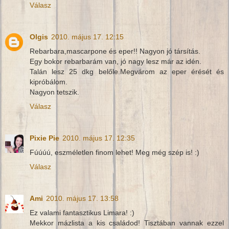
Válasz
Olgis
2010. május 17. 12:15
Rebarbara,mascarpone és eper!! Nagyon jó társítás.
Egy bokor rebarbarám van, jó nagy lesz már az idén.
Talán lesz 25 dkg belőle.Megvárom az eper érését és
kipróbálom.
Nagyon tetszik.
Válasz
Pixie Pie
2010. május 17. 12:35
Fúúúú, eszméletlen finom lehet! Meg még szép is! :)
Válasz
Ami
2010. május 17. 13:58
Ez valami fantasztikus Limara! :)
Mekkor mázlista a kis családod! Tisztában vannak ezzel