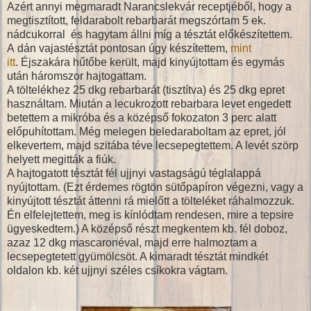
Azért annyi megmaradt Narancslekvár receptjéből, hogy a
megtisztított, feldarabolt rebarbarát megszórtam 5 ek.
nádcukorral és hagytam állni míg a tésztát előkészítettem.
A dán vajastésztát pontosan úgy készítettem,
mint
itt
. Éjszakára hűtőbe került, majd kinyújtottam és egymás
után háromszor hajtogattam.
A töltelékhez 25 dkg rebarbarát (tisztítva) és 25 dkg epret
használtam. Miután a lecukrozott rebarbara levet engedett
betettem a mikróba és a középső fokozaton 3 perc alatt
előpuhítottam. Még melegen beledaraboltam az epret, jól
elkevertem, majd szitába téve lecsepegtettem. A levét szörp
helyett megitták a fiúk.
A hajtogatott tésztát fél ujjnyi vastagságú téglalappá
nyújtottam. (Ezt érdemes rögtön sütőpapíron végezni, vagy a
kinyújtott tésztát áttenni rá mielőtt a tölteléket ráhalmozzuk.
Én elfelejtettem, meg is kínlódtam rendesen, mire a tepsire
ügyeskedtem.) A középső részt megkentem kb. fél doboz,
azaz 12 dkg mascaronéval, majd erre halmoztam a
lecsepegtetett gyümölcsöt. A kimaradt tésztát mindkét
oldalon kb. két ujjnyi széles csíkokra vágtam.