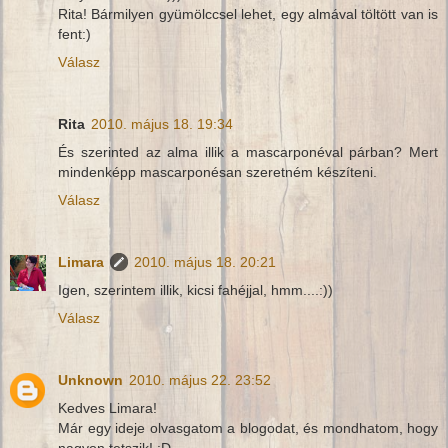
Rita! Bármilyen gyümölccsel lehet, egy almával töltött van is
fent:)
Válasz
Rita
2010. május 18. 19:34
És szerinted az alma illik a mascarponéval párban? Mert
mindenképp mascarponésan szeretném készíteni.
Válasz
Limara
2010. május 18. 20:21
Igen, szerintem illik, kicsi fahéjjal, hmm....:))
Válasz
Unknown
2010. május 22. 23:52
Kedves Limara!
Már egy ideje olvasgatom a blogodat, és mondhatom, hogy