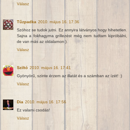
Válasz
Tűzpadka
2010. május 16. 17:36
Szóhoz se tudok jutni. Ez annyira látványos hogy hihetetlen.
Sajna a fokhagyma grillezést még nem tudtam kipróbálni,
de van más az oldalamon:)
Válasz
Sziltó
2010. május 16. 17:41
Gyönyörű, szinte érzem az illatát és a számban az ízét! :)
Válasz
Dia
2010. május 16. 17:56
Ez valami csodás!
Válasz