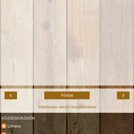
‹
›
Főoldal
Internetes verzió megtekintése
KÖZREMŰKÖDŐK
Limara