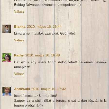
Boldog Névnapot kívánok a ünnepeltnek :-)
Válasz
Bianka
2010. május 16. 15:44
Limara nem találok szavakat. Gyönyörű
Válasz
Kathy
2010. május 16. 16:49
Hat ez is egy isteni finom dolog lehet! Kellemes nevnapi
unneplest!
Válasz
Andi/cuki
2010. május 16. 17:32
Isten éltesse az Ünnepeltet!
Szuper ez a süti!:-))Ezt a fonást, s ezt a dán tésztát is ki
fogom próbálni!:-))