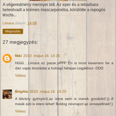
A végeredmény mennyei lett. Az eper és a rebarbara
beleolvadt a krémes mascarponéba, körülötte a ropogós
tészta...
Limara
dátum:
14:08
Megosztás
27 megjegyzés:
Niki
2010. május 16. 14:15
Hűűű....Limara ez pazar;oPPP Én is most kevertem be a
dán vajas tésztádat a holnapi fahéjas csigákhoz:-DDD
Válasz
Brigitta
2010. május 16. 14:20
A látvány gyönyörű,az ízére nem is merek gondolni!:)) A
másik süti is isteni lehet! Boldog névnapot az ünnepeltnek!:)
Válasz