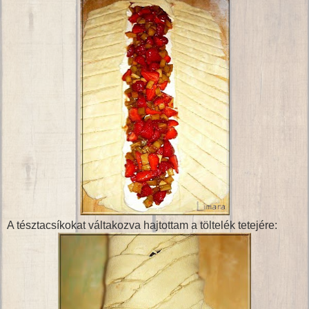
A tésztacsíkokat váltakozva hajtottam a töltelék tetejére: