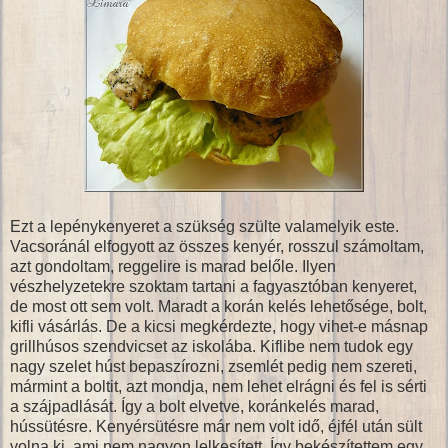
Ezt a lepénykenyeret a szükség szülte valamelyik este.
Vacsoránál elfogyott az összes kenyér, rosszul számoltam,
azt gondoltam, reggelire is marad belőle. Ilyen
vészhelyzetekre szoktam tartani a fagyasztóban kenyeret,
de most ott sem volt. Maradt a korán kelés lehetősége, bolt,
kifli vásárlás. De a kicsi megkérdezte, hogy vihet-e másnap
grillhúsos szendvicset az iskolába. Kiflibe nem tudok egy
nagy szelet húst bepaszírozni, zsemlét pedig nem szereti,
mármint a boltit, azt mondja, nem lehet elrágni és fel is sérti
a szájpadlását. Így a bolt elvetve, koránkelés marad,
hússütésre. Kenyérsütésre már nem volt idő, éjfél után sült
volna ki, ami nem nagyon lelkesített. Így bekészítettem egy