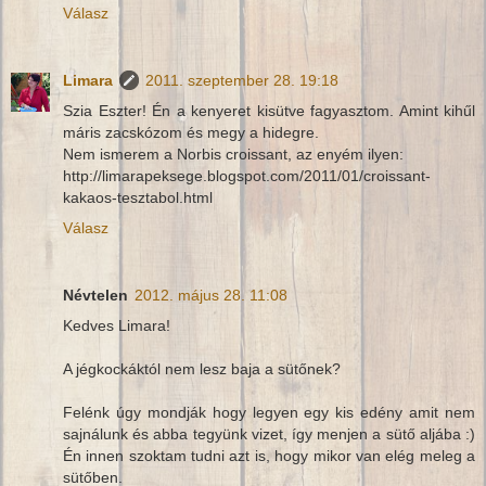
Válasz
Limara
2011. szeptember 28. 19:18
Szia Eszter! Én a kenyeret kisütve fagyasztom. Amint kihűl
máris zacskózom és megy a hidegre.
Nem ismerem a Norbis croissant, az enyém ilyen:
http://limarapeksege.blogspot.com/2011/01/croissant-
kakaos-tesztabol.html
Válasz
Névtelen
2012. május 28. 11:08
Kedves Limara!
A jégkockáktól nem lesz baja a sütőnek?
Felénk úgy mondják hogy legyen egy kis edény amit nem
sajnálunk és abba tegyünk vizet, így menjen a sütő aljába :)
Én innen szoktam tudni azt is, hogy mikor van elég meleg a
sütőben.