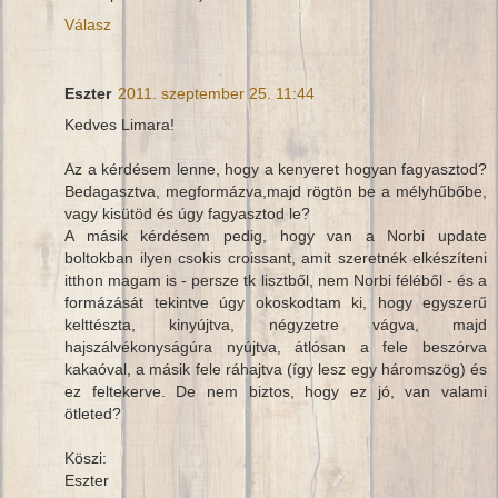
Válasz
Eszter
2011. szeptember 25. 11:44
Kedves Limara!
Az a kérdésem lenne, hogy a kenyeret hogyan fagyasztod?
Bedagasztva, megformázva,majd rögtön be a mélyhűbőbe,
vagy kisütöd és úgy fagyasztod le?
A másik kérdésem pedig, hogy van a Norbi update
boltokban ilyen csokis croissant, amit szeretnék elkészíteni
itthon magam is - persze tk lisztből, nem Norbi féléből - és a
formázását tekintve úgy okoskodtam ki, hogy egyszerű
kelttészta, kinyújtva, négyzetre vágva, majd
hajszálvékonyságúra nyújtva, átlósan a fele beszórva
kakaóval, a másik fele ráhajtva (így lesz egy háromszög) és
ez feltekerve. De nem biztos, hogy ez jó, van valami
ötleted?
Köszi:
Eszter