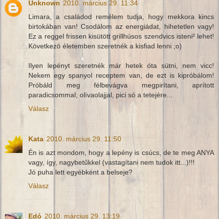
Unknown
2010. március 29. 11:34
Limara, a családod remélem tudja, hogy mekkora kincs
birtokában van! Csodálom az energiádat, hihetetlen vagy!
Ez a reggel frissen kisütött grillhúsos szendvics isteni² lehet!
Következö életemben szeretnék a kisfiad lenni ;o)
Ilyen lepényt szeretnék már hetek óta sütni, nem vicc!
Nekem egy spanyol receptem van, de ezt is kipróbálom!
Próbáld meg félbevágva megpirítani, aprított
paradicsommal, olívaolajjal, pici só a tetejére...
Válasz
Kata
2010. március 29. 11:50
Én is azt mondom, hogy a lepény is csúcs, de te meg ANYA
vagy, így, nagybetűkkel (vastagítani nem tudok itt...)!!!
Jó puha lett egyébként a belseje?
Válasz
Edó
2010. március 29. 13:19