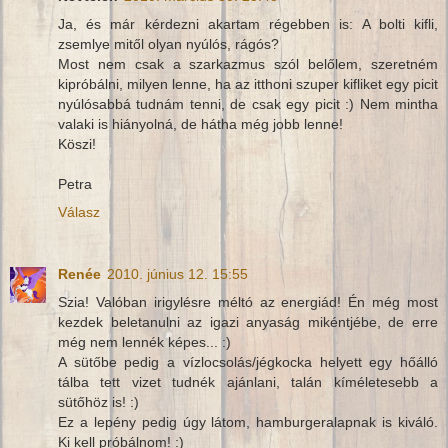
Ja, és már kérdezni akartam régebben is: A bolti kifli,
zsemlye mitől olyan nyúlós, rágós?
Most nem csak a szarkazmus szól belőlem, szeretném
kipróbálni, milyen lenne, ha az itthoni szuper kifliket egy picit
nyúlósabbá tudnám tenni, de csak egy picit :) Nem mintha
valaki is hiányolná, de hátha még jobb lenne!
Köszi!
Petra
Válasz
Renée
2010. június 12. 15:55
Szia! Valóban irigylésre méltó az energiád! Én még most
kezdek beletanulni az igazi anyaság mikéntjébe, de erre
még nem lennék képes... :)
A sütőbe pedig a vízlocsolás/jégkocka helyett egy hőálló
tálba tett vizet tudnék ajánlani, talán kíméletesebb a
sütőhöz is! :)
Ez a lepény pedig úgy látom, hamburgeralapnak is kiváló.
Ki kell próbálnom! :)