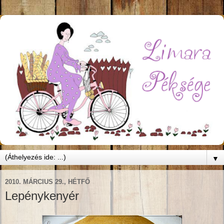
▼
2010. MÁRCIUS 29., HÉTFŐ
Lepénykenyér