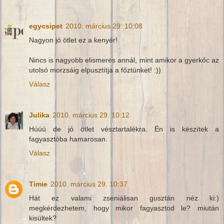
egycsipet
2010. március 29. 10:08
Nagyon jó ötlet ez a kenyér!
Nincs is nagyobb elismerés annál, mint amikor a gyerkőc az
utolsó morzsáig elpusztítja a főztünket! :))
Válasz
Julika
2010. március 29. 10:12
Húúú de jó ötlet vésztartalékra. Én is készítek a
fagyasztóba hamarosan.
Válasz
Timie
2010. március 29. 10:37
Hát ez valami zseniálisan gusztán néz ki:)
megkérdezhetem, hogy mikor fagyasztod le? miután
kisültek?