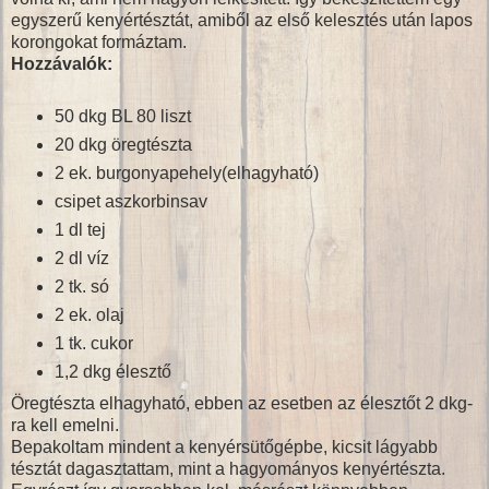
egyszerű kenyértésztát, amiből az első kelesztés után lapos
korongokat formáztam.
Hozzávalók:
50 dkg BL 80 liszt
20 dkg öregtészta
2 ek. burgonyapehely(elhagyható)
csipet aszkorbinsav
1 dl tej
2 dl víz
2 tk. só
2 ek. olaj
1 tk. cukor
1,2 dkg élesztő
Öregtészta elhagyható, ebben az esetben az élesztőt 2 dkg-
ra kell emelni.
Bepakoltam mindent a kenyérsütőgépbe, kicsit lágyabb
tésztát dagasztattam, mint a hagyományos kenyértészta.