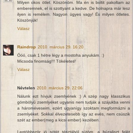
Milyen okos ötlet. Köszönöm. Ma én is boltit pakoltam az
emberemnek, el is szottyant a kedve. De holnapra már lesz
ilyen is remélem. Nagyon ügyes vagy! És milyen ötletes.
Köszönjük!
Válasz
Raindrop
2010. március 29. 16:20
Óóó, csak 1 hétre légy a mostoha anyukám. :)
Micsoda finomság!!! Tökéletes!
Válasz
Névtelen
2010. március 29. 22:06
Nálunk ezt hívjuk zsemlyének :) A szép nagy klasszikus
gömbölyű zsemlyéket ugyanis nem tudják a szájukba venni
a hároméveseim, ezért ugyanígy szoktam megformázni a
zsemlyéket. Sokkal élvezetesebb így az evés, nem csúszik
szét az ember(meg a kicsi ember) kezében.
Legtöbbször jó sötét tésztából sütöm, a búzaliszt felét