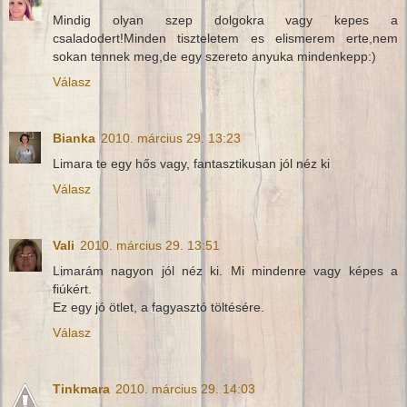
Mindig olyan szep dolgokra vagy kepes a
csaladodert!Minden tiszteletem es elismerem erte,nem
sokan tennek meg,de egy szereto anyuka mindenkepp:)
Válasz
Bianka
2010. március 29. 13:23
Limara te egy hős vagy, fantasztikusan jól néz ki
Válasz
Vali
2010. március 29. 13:51
Limarám nagyon jól néz ki. Mi mindenre vagy képes a
fiúkért.
Ez egy jó ötlet, a fagyasztó töltésére.
Válasz
Tinkmara
2010. március 29. 14:03