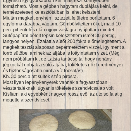
Egyrészt így gyorsabban kel, másrészt könnyebben
formázható. Most a gépben hagytam duplájára kelni, de
természetesen kelesztőtálban is lehet kelszteni.
Miután megkelt enyhén lisztezett felületre borítottam, 6
egyforma darabba vágtam. Gömbölyítettem őket, majd 10
perc pihentetés után ujjnyi vastagra nyújtottam mindet.
Sütőpapírral bélelt tepsin kelesztettem ismét 30 percig,
langyos helyen. Ezalatt a sütőt 200 fokra előmelegítettem. A
megkelt tésztát alaposan bepermeteztem vízzel, így ment a
forró sütőbe, aminek az aljába is löttyintettem vizet. (Még
nem próbáltam ki, de Latsia tanácsolta, hogy néhány
jégkockát dobjak a sütő aljába, tökéletes gőzt eredményez
és biztonságosabb mint a víz locsolás).
Kb. 30 perc alatt sültek szép pirosra.
Most ilyen lepénykenyerek vannak a fagyasztóban
vésztartaléknak, úgyanis tökéletes szendvicsalap volt.
Kisfiam, aki egyébként nagyon rossz evő, az utolsó falatig
megette a szendvicset.