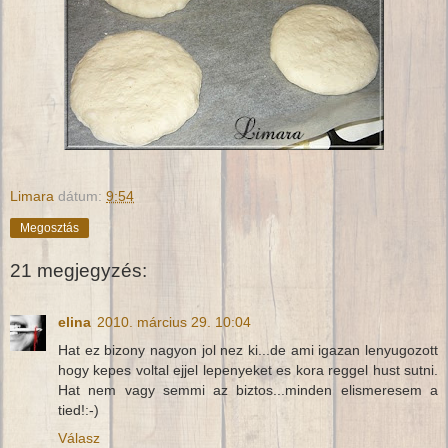
Limara
dátum:
9:54
Megosztás
21 megjegyzés:
elina
2010. március 29. 10:04
Hat ez bizony nagyon jol nez ki...de ami igazan lenyugozott
hogy kepes voltal ejjel lepenyeket es kora reggel hust sutni.
Hat nem vagy semmi az biztos...minden elismeresem a
tied!:-)
Válasz