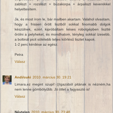
zabliszt + rozsliszt + búzakorpa + árpaliszt keverékkel
helyettesítem.
Ja, és most írom le, bár mailben akartam. Valahol olvastam,
hogy a frissen őrölt lisztből sokkal finomabb dolgok
készülnek, ezért kipróbáltam késes robotgépben lisztté
őrölni a pelyheket, és mondhatom, tényleg sokkal ízesebb,
a boltinál picit sötétebb teljes kiőrlésű lisztet kapok.
1-2 perc kérdése az egész.
Petra
Válasz
Andi/cuki
2010. március 30. 19:21
Limara,ez megint szupi!:-))Igazából pitának is nézném,ha
nem lenne gömbölyűbb. Jó ötlet a fagyasztó is!
Válasz
Névtelen
2010. március 30. 23:48