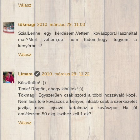
Válasz
tökmagi
2010. március 29. 11:03
Szia!Lenne egy kérdésem.Vettem kovászport.Használtál
már?Mert vettem,de nem tudom,hogy tegyem a
kenyérbe.:-/
Válasz
Limara
2010. március 29. 11:22
Köszönöm! :))
Timie! Rögtön, ahogy kihültek! :))
Tökmagi! Egyszerűen csak szórd a többi hozzávaló közé.
Nem lesz tőle kovászos a kenyér, inkább csak a szerkezetét
javítja, mivel tejsavót tartalmaz a kovászpor. Ha jól
emlékszem 50 dkg liszthez kell 1 ek?
Válasz