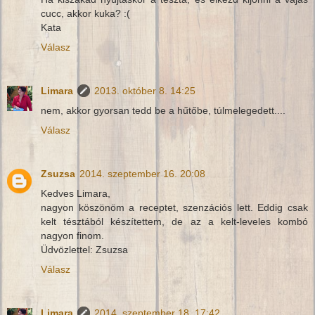
cucc, akkor kuka? :(
Kata
Válasz
Limara
2013. október 8. 14:25
nem, akkor gyorsan tedd be a hűtőbe, túlmelegedett....
Válasz
Zsuzsa
2014. szeptember 16. 20:08
Kedves Limara,
nagyon köszönöm a receptet, szenzációs lett. Eddig csak
kelt tésztából készítettem, de az a kelt-leveles kombó
nagyon finom.
Üdvözlettel: Zsuzsa
Válasz
Limara
2014. szeptember 18. 17:42