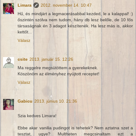
Limara
2012. november 14. 10:47
Hű, és mindjárt a legmacerásabbal kezded, le a kalappal! :)
őszintén szólva nem tudom, hány db lesz belőle, de 10 fős
társaságnak én 3 adagot készítenék. Ha lesz más is, akkor
kettőt...
Válasz
csite
2013. január 15. 12:26
Ma reggelre megsütöttem a gyerekeknek.
Köszönöm az élményhez nyújtott receptet!
Válasz
Gabicu
2013. június 10. 21:36
Szia kedves Limara!
Ebbe akar vanilia pudingot is tehetek? Nem aztatna szet a
tesztat, ugye? Multheten megcsinaltam ezt a