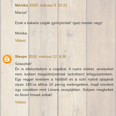
Mónika
2010. március 9. 22:21
Marcsi!
Ezek a kakaós csigák gyönyörűek! Igazi mester vagy!
Mónika
Válasz
Sleepe
2010. március 12. 6:58
Sziasztok!
Én is elkészítettem a csigákat. A nyers sütiket, amelyeket
nem tudtam megsütni(soknak tartotttam) lefagyasztottam.
Egy reggel kivettem a hűtőből és a sütő nyitott ajtajánál
olyan 180-ra állítva 10 percig melengettem, majd mindent
úgy csináltam mint Limara receptjében. Szépen megkeltek
és finom frissek voltak!
Válasz