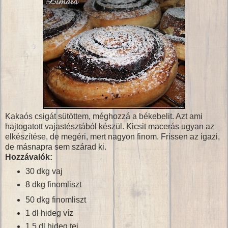
Kakaós csigát sütöttem, méghozzá a békebelit. Azt ami
hajtogatott vajastésztából készül. Kicsit macerás ugyan az
elkészítése, de megéri, mert nagyon finom. Frissen az igazi,
de másnapra sem szárad ki.
Hozzávalók:
30 dkg vaj
8 dkg finomliszt
50 dkg finomliszt
1 dl hideg víz
1,5 dl hideg tej