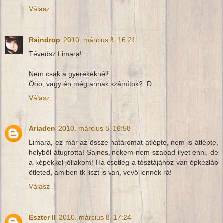
Válasz
Raindrop
2010. március 8. 16:21
Tévedsz Limara!
Nem csak a gyerekeknél!
Ööö, vagy én még annak számítok? :D
Válasz
Ariaden
2010. március 8. 16:58
Limara, ez már az össze határomat átlépte, nem is átlépte,
helyből átugrotta! Sajnos, nekem nem szabad ilyet enni, de
a képekkel jóllakom! Ha esetleg a tésztájához van épkézláb
ötleted, amiben tk liszt is van, vevő lennék rá!
Válasz
Eszter II
2010. március 8. 17:24