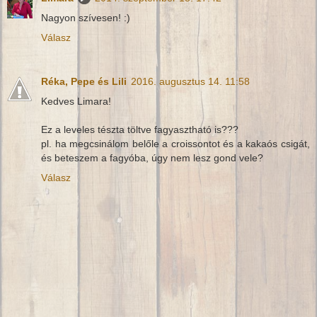
Nagyon szívesen! :)
Válasz
Réka, Pepe és Lili
2016. augusztus 14. 11:58
Kedves Limara!
Ez a leveles tészta töltve fagyasztható is???
pl. ha megcsinálom belőle a croissontot és a kakaós csigát,
és beteszem a fagyóba, úgy nem lesz gond vele?
Válasz