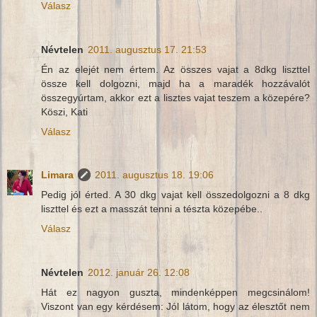
Válasz
Névtelen
2011. augusztus 17. 21:53
Én az elejét nem értem. Az összes vajat a 8dkg liszttel
össze kell dolgozni, majd ha a maradék hozzávalót
összegyúrtam, akkor ezt a lisztes vajat teszem a közepére?
Köszi, Kati
Válasz
Limara
2011. augusztus 18. 19:06
Pedig jól érted. A 30 dkg vajat kell összedolgozni a 8 dkg
liszttel és ezt a masszát tenni a tészta közepébe..
Válasz
Névtelen
2012. január 26. 12:08
Hát ez nagyon guszta, mindenképpen megcsinálom!
Viszont van egy kérdésem: Jól látom, hogy az élesztőt nem