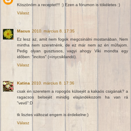
Köszönöm a receptet!!! :) Ezen a fórumon is tökéletes :)
Válasz
Macus
2010. március 8. 17:35
Ez lesz az, amit nem fogok megcsinálni mostanában. Nem
mintha nem szeretnénk, de ez már nem az én műfajom.
Pedig olyan gusztusos, vagyi ahogy Viki mondta egy
időben: "incitos" (=ínycsiklandó).
Válasz
Katina
2010. március 8. 17:36
csak én szeretem a ropogós külsejét a kakaós csigának? a
ragacsos belsejét minidig elajándékozom ha van rá
"vevő":D
tk lisztes változat engem is érdekelne:)
Válasz