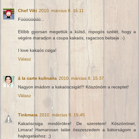
Chef Viki
2010. március 8. 15:11
Fúúúúúúúú...
Előbb gyorsan megettük a külső, ropogós szélét, hogy a
végére maradjon a csupa kakaós, ragacsos belseje :-)
I love kakaós csiga!
Válasz
á la carte kulinaria
2010. március 8. 15:37
Nagyon imádom a kakaóscsigát!!! Köszönöm a receptet!
Válasz
Tinkmara
2010. március 8. 15:45
Kakaóscsiga mindörökre! De szeretem! Köszönönet,
Limara! Hamarosan talán összeszedem a bátorságom a
hajtogatáshoz. ;)