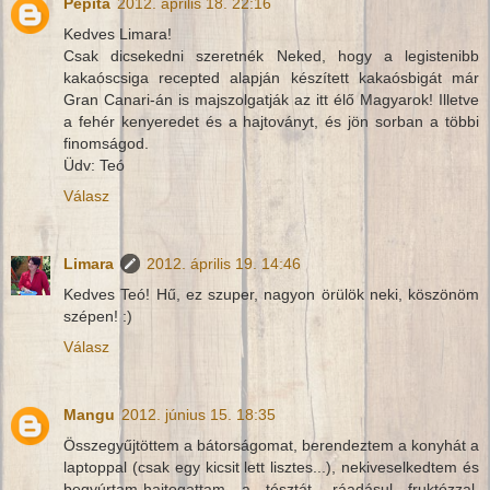
Pepita
2012. április 18. 22:16
Kedves Limara!
Csak dicsekedni szeretnék Neked, hogy a legistenibb
kakaóscsiga recepted alapján készített kakaósbigát már
Gran Canari-án is majszolgatják az itt élő Magyarok! Illetve
a fehér kenyeredet és a hajtoványt, és jön sorban a többi
finomságod.
Üdv: Teó
Válasz
Limara
2012. április 19. 14:46
Kedves Teó! Hű, ez szuper, nagyon örülök neki, köszönöm
szépen! :)
Válasz
Mangu
2012. június 15. 18:35
Összegyűjtöttem a bátorságomat, berendeztem a konyhát a
laptoppal (csak egy kicsit lett lisztes...), nekiveselkedtem és
begyúrtam-hajtogattam a tésztát, ráadásul fruktózzal.