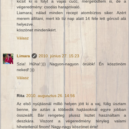
kicsit ki is folyt a vajas cucc, mérgelődtem is, de a
végeredmény: csodás harapnivaló.
Liamara, nálad minden recept atombíztos siker. Azért
merem állítani, mert kb tíz nap alatt 14 féle lett górcső alá
helyezve.
köszönet mindenikért.
Válasz
Limara
2010. június 27. 15:23
Szia! Hűha!:))) Nagyon-nagyon örülök! Én köszönöm
neked!:)))
Válasz
Rita
2010. augusztus 26. 14:56
Az első nyújtásnál millió helyen jött ki a vaj, fülig úsztam
benne, de aztán a többedik hajtásoknál egyre jobban
összeállt. Bár rengeteg plussz lisztet használtam a
deszkára. Viszont a végeredmény tényleg valami
hihetetlenül finom! Nagy-nagy köszönet érte!