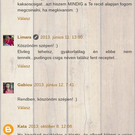
kakaoscsigat...azt hiszem MINDIG a Te recid alapjan fogom
megcsinalni, ha megkivanom. :)
Válasz
Limara
2013. június 11. 13:00
Köszönöm szépen! :)
Elvileg tehetsz, gyakorlatilag én ebbe nem
tennék...pudingos csiga néven találsz fent receptet...
Válasz
Gabicu
2013. június 12. 7:41
Rendben, köszönöm szépen! :)
Válasz
Kata
2013. október 8. 12:08
Ha kiszakad nyújtáskor a tészta, és elkezd kijönni a vajas