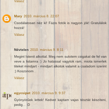
Válasz
Mary
2010. március 8. 22:07
Csodálatosan néz ki! Fázis fotók is nagyon jók! Gratulálok
hozzá!
Válasz
Névtelen
2010. március 9. 8:11
Megint Istenit alkottal. Meg nem sutotem csigakat de fel van
veve a listamra :) Jo hatassal vagytok ram, miota ismerlek
titeket mindjart - mindjart alkotok valamit a csaladom szerint
:) Koszonom .
Válasz
egycsipet
2010. március 9. 9:37
Gyönyörűek lettek! Kedvet kaptam vajas tésztát készíteni,
pedig... :D