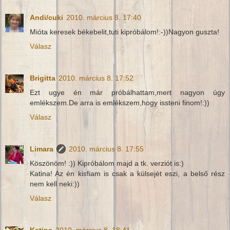
Andi/cuki
2010. március 8. 17:40
Mióta keresek békebelit,tuti kipróbálom!:-))Nagyon guszta!
Válasz
Brigitta
2010. március 8. 17:52
Ezt ugye én már próbálhattam,mert nagyon úgy
emlékszem.De arra is emlékszem,hogy issteni finom!:))
Válasz
Limara
2010. március 8. 17:55
Köszönöm! :)) Kipróbálom majd a tk. verziót is:)
Katina! Az én kisfiam is csak a külsejét eszi, a belső rész
nem kell neki:))
Válasz
Katina
2010. március 8. 18:41