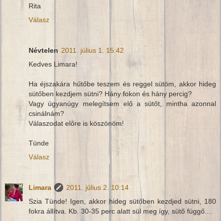
Rita
Válasz
Névtelen
2011. július 1. 15:42
Kedves Limara!
Ha éjszakára hűtőbe teszem és reggel sütöm, akkor hideg
sütőben kezdjem sütni? Hány fokon és hány percig?
Vagy úgyanúgy melegítsem elő a sütőt, mintha azonnal
csinálnám?
Válaszodat előre is köszönöm!
Tünde
Válasz
Limara
2011. július 2. 10:14
Szia Tünde! Igen, akkor hideg sütőben kezdjed sütni, 180
fokra állítva. Kb. 30-35 perc alatt sül meg így, sütő függő....