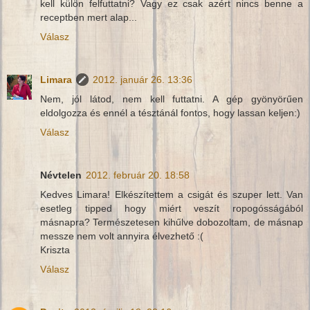
kell külön felfuttatni? Vagy ez csak azért nincs benne a
receptben mert alap...
Válasz
Limara
2012. január 26. 13:36
Nem, jól látod, nem kell futtatni. A gép gyönyörűen
eldolgozza és ennél a tésztánál fontos, hogy lassan keljen:)
Válasz
Névtelen
2012. február 20. 18:58
Kedves Limara! Elkészítettem a csigát és szuper lett. Van
esetleg tipped hogy miért veszít ropogósságából
másnapra? Természetesen kihűlve dobozoltam, de másnap
messze nem volt annyira élvezhető :(
Kriszta
Válasz