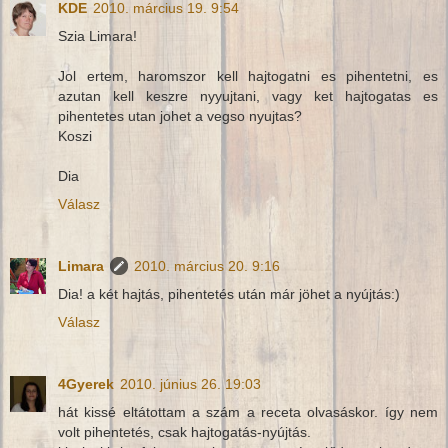
KDE
2010. március 19. 9:54
Szia Limara!
Jol ertem, haromszor kell hajtogatni es pihentetni, es
azutan kell keszre nyyujtani, vagy ket hajtogatas es
pihentetes utan johet a vegso nyujtas?
Koszi
Dia
Válasz
Limara
2010. március 20. 9:16
Dia! a két hajtás, pihentetés után már jöhet a nyújtás:)
Válasz
4Gyerek
2010. június 26. 19:03
hát kissé eltátottam a szám a receta olvasáskor. így nem
volt pihentetés, csak hajtogatás-nyújtás.