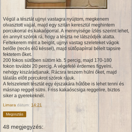
Végül a tésztát ujjnyi vastagra nyújtom, megkenem
olvasztott vajjal, majd egy szitán keresztül meghintem
porcukorral és kakaóporral. A mennyisége ízlés szerint lehet,
én annyit szórok rá, hogy a tészta ne látszódjék alatta.
Feltekerem mint a beiglit, ujjnyi vastag szeleteket vágok
belőle (recés élű késsel), majd sütőpapírral bélelt tapsire
fektetem őket.
200 fokos sütőben sütöm kb. 5 percig, majd 170-180
fokon további 20 percig. A végefelé érdemes figyelni,
nehogy kiszáradjanak. Rácsra teszem hülni őket, majd
tálalás előtt porcukrot szórok rájuk.
A felszeletelt tésztát egy éjszakára hűtőbe is lehet tenni és
másnap reggel sütni. Friss kakaóscsiga reggelire, biztos
siker a gyerekeknél.
Limara
dátum:
14:21
Megosztás
48 megjegyzés: