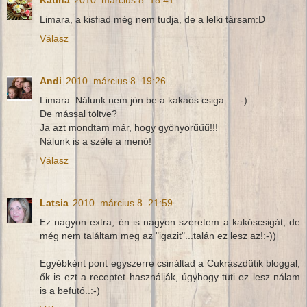
Limara, a kisfiad még nem tudja, de a lelki társam:D
Válasz
Andi
2010. március 8. 19:26
Limara: Nálunk nem jön be a kakaós csiga.... :-).
De mással töltve?
Ja azt mondtam már, hogy gyönyörűűű!!!
Nálunk is a széle a menő!
Válasz
Latsia
2010. március 8. 21:59
Ez nagyon extra, én is nagyon szeretem a kakóscsigát, de
még nem találtam meg az "igazit"...talán ez lesz az!:-))
Egyébként pont egyszerre csináltad a Cukrászdütik bloggal,
ők is ezt a receptet használják, úgyhogy tuti ez lesz nálam
is a befutó..:-)