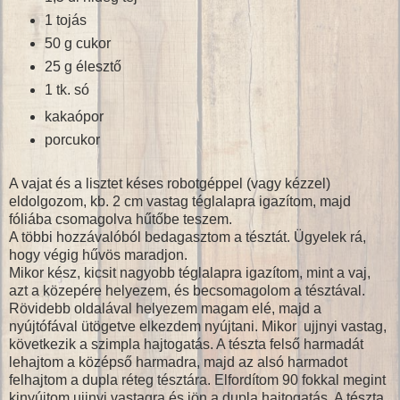
1 tojás
50 g cukor
25 g élesztő
1 tk. só
kakaópor
porcukor
A vajat és a lisztet késes robotgéppel (vagy kézzel)
eldolgozom, kb. 2 cm vastag téglalapra igazítom, majd
fóliába csomagolva hűtőbe teszem.
A többi hozzávalóból bedagasztom a tésztát. Ügyelek rá,
hogy végig hűvös maradjon.
Mikor kész, kicsit nagyobb téglalapra igazítom, mint a vaj,
azt a közepére helyezem, és becsomagolom a tésztával.
Rövidebb oldalával helyezem magam elé, majd a
nyújtófával ütögetve elkezdem nyújtani. Mikor ujjnyi vastag,
következik a szimpla hajtogatás. A tészta felső harmadát
lehajtom a középső harmadra, majd az alsó harmadot
felhajtom a dupla réteg tésztára. Elfordítom 90 fokkal megint
kinyújtom ujjnyi vastagra és jön a dupla hajtogatás. A tészta