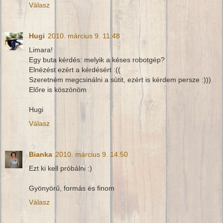
Válasz
Hugi
2010. március 9. 11:48
Limara!
Egy buta kérdés: melyik a késes robotgép?
Elnézést ezért a kérdésért :((
Szeretném megcsinálni a sütit, ezért is kérdem persze :)))
Előre is köszönöm
Hugi
Válasz
Bianka
2010. március 9. 14:50
Ezt ki kell próbálni :)
Gyönyörű, formás és finom
Válasz