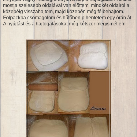
most a szélesebb oldalával van előttem, mindkét oldalról a
közepéig visszahajtom, majd közepén még félbehajtom.
Folpackba csomagolom és hűtőben pihentetem egy órán át.
A nyújtást és a hajtogatásokat még kétszer megismétlem.