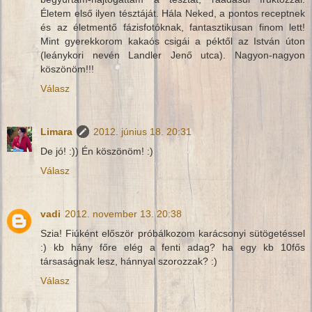
Életem első ilyen tésztáját. Hála Neked, a pontos receptnek
és az életmentő fázisfotóknak, fantasztikusan finom lett!
Mint gyerekkorom kakaós csigái a péktől az István úton
(leánykori nevén Landler Jenő utca). Nagyon-nagyon
köszönöm!!!
Válasz
Limara
2012. június 18. 20:31
De jó! :)) Én köszönöm! :)
Válasz
vadi
2012. november 13. 20:38
Szia! Fiúként először próbálkozom karácsonyi sütögetéssel
:) kb hány főre elég a fenti adag? ha egy kb 10fős
társaságnak lesz, hánnyal szorozzak? :)
Válasz