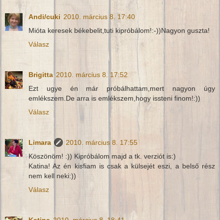
Andi/cuki
2010. március 8. 17:40
Mióta keresek békebelit,tuti kipróbálom!:-))Nagyon guszta!
Válasz
Brigitta
2010. március 8. 17:52
Ezt ugye én már próbálhattam,mert nagyon úgy
emlékszem.De arra is emlékszem,hogy issteni finom!:))
Válasz
Limara
2010. március 8. 17:55
Köszönöm! :)) Kipróbálom majd a tk. verziót is:)
Katina! Az én kisfiam is csak a külsejét eszi, a belső rész
nem kell neki:))
Válasz
Katina
2010. március 8. 18:41