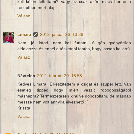
kell külön felfuttatni? Vagy ez csak azért nincs benne a
receptben mert alap...
Válasz
Limara
2012. január 26. 13:36
Nem, jól látod, nem kell futtatni. A gép gyönyörűen
eldolgozza és ennél a tésztánál fontos, hogy lassan keljen:)
Válasz
Névtelen
2012. február 20. 18:58
Kedves Limara! Elkészítettem a csigát és szuper lett. Van
esetleg tipped hogy miért veszít ropogósságából
másnapra? Természetesen kihűlve dobozoltam, de másnap
messze nem volt annyira élvezhető :(
Kriszta
Válasz