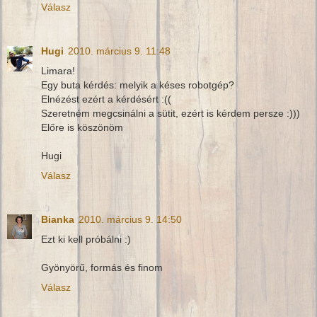
Válasz
Hugi
2010. március 9. 11:48
Limara!
Egy buta kérdés: melyik a késes robotgép?
Elnézést ezért a kérdésért :((
Szeretném megcsinálni a sütit, ezért is kérdem persze :)))
Előre is köszönöm
Hugi
Válasz
Bianka
2010. március 9. 14:50
Ezt ki kell próbálni :)
Gyönyörű, formás és finom
Válasz