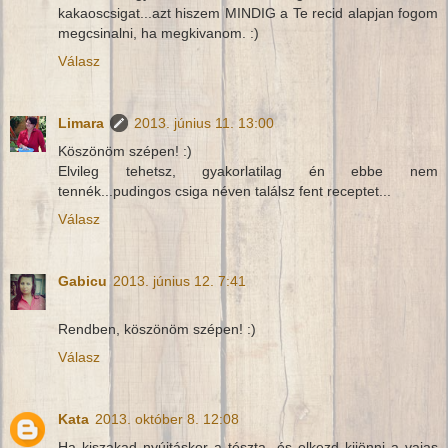
kakaoscsigat...azt hiszem MINDIG a Te recid alapjan fogom
megcsinalni, ha megkivanom. :)
Válasz
Limara
2013. június 11. 13:00
Köszönöm szépen! :)
Elvileg tehetsz, gyakorlatilag én ebbe nem
tennék...pudingos csiga néven találsz fent receptet...
Válasz
Gabicu
2013. június 12. 7:41
Rendben, köszönöm szépen! :)
Válasz
Kata
2013. október 8. 12:08
Ha kiszakad nyújtáskor a tészta, és elkezd kijönni a vajas