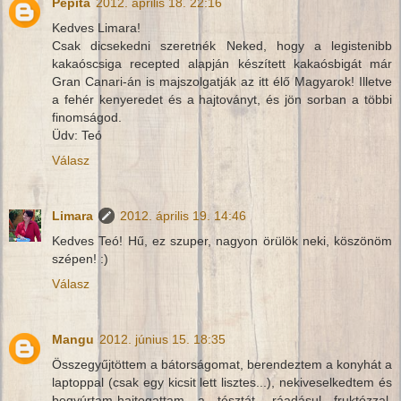
Pepita
2012. április 18. 22:16
Kedves Limara!
Csak dicsekedni szeretnék Neked, hogy a legistenibb
kakaóscsiga recepted alapján készített kakaósbigát már
Gran Canari-án is majszolgatják az itt élő Magyarok! Illetve
a fehér kenyeredet és a hajtoványt, és jön sorban a többi
finomságod.
Üdv: Teó
Válasz
Limara
2012. április 19. 14:46
Kedves Teó! Hű, ez szuper, nagyon örülök neki, köszönöm
szépen! :)
Válasz
Mangu
2012. június 15. 18:35
Összegyűjtöttem a bátorságomat, berendeztem a konyhát a
laptoppal (csak egy kicsit lett lisztes...), nekiveselkedtem és
begyúrtam-hajtogattam a tésztát, ráadásul fruktózzal.