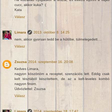
cucc, akkor kuka? :(
Kata
Válasz
Limara
2013. október 8. 14:25
nem, akkor gyorsan tedd be a hűtőbe, túlmelegedett....
Válasz
Zsuzsa
2014. szeptember 16. 20:08
Kedves Limara,
nagyon köszönöm a receptet, szenzációs lett. Eddig csak
kelt tésztából készítettem, de az a kelt-leveles kombó
nagyon finom.
Üdvözlettel: Zsuzsa
Válasz
Limara
2014. szeptember 18. 17:42