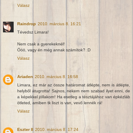
Válasz
Raindrop
2010. március 8. 16:21
Tévedsz Limara!
Nem csak a gyerekeknél!
Ööö, vagy én még annak számítok? :D
Válasz
Ariaden
2010. március 8. 16:58
Limara, ez már az össze határomat átlépte, nem is átlépte,
helyből átugrotta! Sajnos, nekem nem szabad ilyet enni, de
a képekkel jóllakom! Ha esetleg a tésztájához van épkézláb
ötleted, amiben tk liszt is van, vevő lennék rá!
Válasz
Eszter II
2010. március 8. 17:24