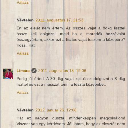
Válasz
Névtelen
2011. augusztus 17. 21:53
Én az elejét nem értem. Az összes vajat a 8dkg liszttel
össze kell dolgozni, majd ha a maradék hozzávalót
összegyúrtam, akkor ezt a lisztes vajat teszem a közepére?
Köszi, Kati
Válasz
Limara
2011. augusztus 18. 19:06
Pedig jól érted. A 30 dkg vajat kell összedolgozni a 8 dkg
liszttel és ezt a masszát tenni a tészta közepébe..
Válasz
Névtelen
2012. január 26. 12:08
Hát ez nagyon guszta, mindenképpen megcsinálom!
Viszont van egy kérdésem: Jól látom, hogy az élesztőt nem