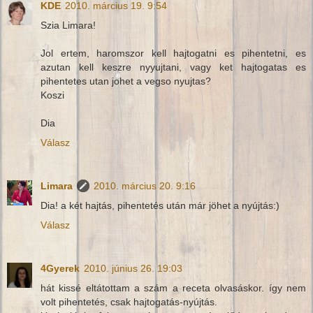
KDE
2010. március 19. 9:54
Szia Limara!
Jol ertem, haromszor kell hajtogatni es pihentetni, es
azutan kell keszre nyyujtani, vagy ket hajtogatas es
pihentetes utan johet a vegso nyujtas?
Koszi
Dia
Válasz
Limara
2010. március 20. 9:16
Dia! a két hajtás, pihentetés után már jöhet a nyújtás:)
Válasz
4Gyerek
2010. június 26. 19:03
hát kissé eltátottam a szám a receta olvasáskor. így nem
volt pihentetés, csak hajtogatás-nyújtás.