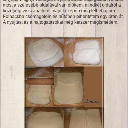
most a szélesebb oldalával van előttem, mindkét oldalról a
közepéig visszahajtom, majd közepén még félbehajtom.
Folpackba csomagolom és hűtőben pihentetem egy órán át.
A nyújtást és a hajtogatásokat még kétszer megismétlem.