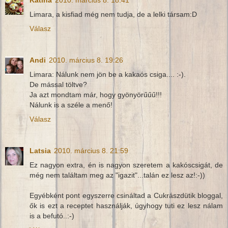
Limara, a kisfiad még nem tudja, de a lelki társam:D
Válasz
Andi
2010. március 8. 19:26
Limara: Nálunk nem jön be a kakaós csiga.... :-).
De mással töltve?
Ja azt mondtam már, hogy gyönyörűűű!!!
Nálunk is a széle a menő!
Válasz
Latsia
2010. március 8. 21:59
Ez nagyon extra, én is nagyon szeretem a kakóscsigát, de
még nem találtam meg az "igazit"...talán ez lesz az!:-))
Egyébként pont egyszerre csináltad a Cukrászdütik bloggal,
ők is ezt a receptet használják, úgyhogy tuti ez lesz nálam
is a befutó..:-)