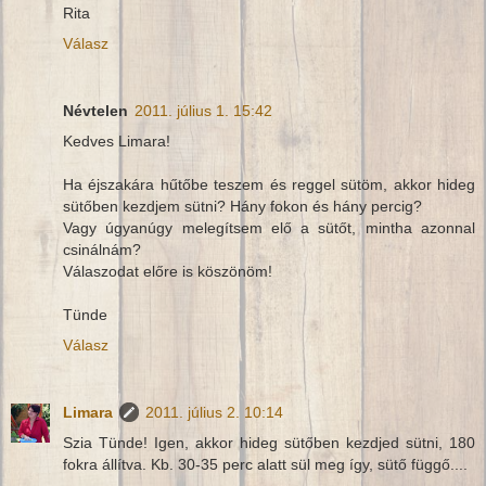
Rita
Válasz
Névtelen
2011. július 1. 15:42
Kedves Limara!
Ha éjszakára hűtőbe teszem és reggel sütöm, akkor hideg
sütőben kezdjem sütni? Hány fokon és hány percig?
Vagy úgyanúgy melegítsem elő a sütőt, mintha azonnal
csinálnám?
Válaszodat előre is köszönöm!
Tünde
Válasz
Limara
2011. július 2. 10:14
Szia Tünde! Igen, akkor hideg sütőben kezdjed sütni, 180
fokra állítva. Kb. 30-35 perc alatt sül meg így, sütő függő....