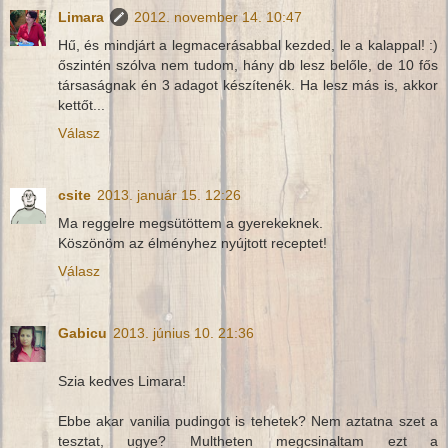
Limara
2012. november 14. 10:47
Hű, és mindjárt a legmacerásabbal kezded, le a kalappal! :)
őszintén szólva nem tudom, hány db lesz belőle, de 10 fős
társaságnak én 3 adagot készítenék. Ha lesz más is, akkor
kettőt...
Válasz
csite
2013. január 15. 12:26
Ma reggelre megsütöttem a gyerekeknek.
Köszönöm az élményhez nyújtott receptet!
Válasz
Gabicu
2013. június 10. 21:36
Szia kedves Limara!
Ebbe akar vanilia pudingot is tehetek? Nem aztatna szet a
tesztat, ugye? Multheten megcsinaltam ezt a