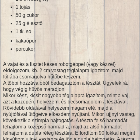
1 tojás
50 g cukor
25 g élesztő
1 tk. só
kakaópor
porcukor
A vajat és a lisztet késes robotgéppel (vagy kézzel)
eldolgozom, kb. 2 cm vastag téglalapra igazítom, majd
fóliába csomagolva hűtőbe teszem.
A többi hozzávalóból bedagasztom a tésztát. Ügyelek rá,
hogy végig hűvös maradjon.
Mikor kész, kicsit nagyobb téglalapra igazítom, mint a vaj,
azt a közepére helyezem, és becsomagolom a tésztával.
Rövidebb oldalával helyezem magam elé, majd a
nyújtófával ütögetve elkezdem nyújtani. Mikor ujjnyi vastag,
következik a szimpla hajtogatás. A tészta felső harmadát
lehajtom a középső harmadra, majd az alsó harmadot
felhajtom a dupla réteg tésztára. Elfordítom 90 fokkal megint
kinyújtom ujjnyi vastagra és jön a dupla hajtogatás. A tészta