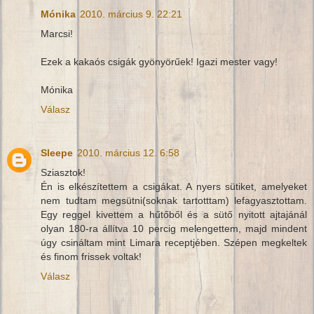
Mónika
2010. március 9. 22:21
Marcsi!
Ezek a kakaós csigák gyönyörűek! Igazi mester vagy!
Mónika
Válasz
Sleepe
2010. március 12. 6:58
Sziasztok!
Én is elkészítettem a csigákat. A nyers sütiket, amelyeket
nem tudtam megsütni(soknak tartotttam) lefagyasztottam.
Egy reggel kivettem a hűtőből és a sütő nyitott ajtajánál
olyan 180-ra állítva 10 percig melengettem, majd mindent
úgy csináltam mint Limara receptjében. Szépen megkeltek
és finom frissek voltak!
Válasz