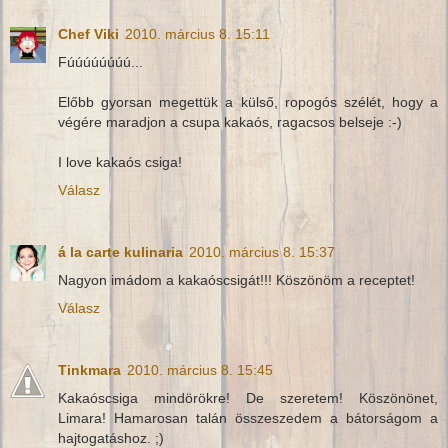
Chef Viki
2010. március 8. 15:11
Fúúúúúúúú...
Előbb gyorsan megettük a külső, ropogós szélét, hogy a
végére maradjon a csupa kakaós, ragacsos belseje :-)
I love kakaós csiga!
Válasz
á la carte kulinaria
2010. március 8. 15:37
Nagyon imádom a kakaóscsigát!!! Köszönöm a receptet!
Válasz
Tinkmara
2010. március 8. 15:45
Kakaóscsiga mindörökre! De szeretem! Köszönönet,
Limara! Hamarosan talán összeszedem a bátorságom a
hajtogatáshoz. ;)