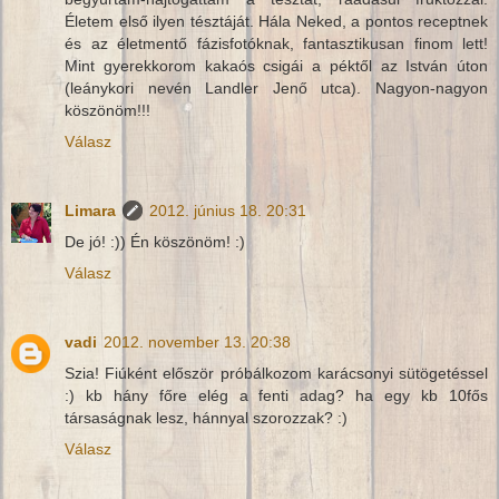
Életem első ilyen tésztáját. Hála Neked, a pontos receptnek
és az életmentő fázisfotóknak, fantasztikusan finom lett!
Mint gyerekkorom kakaós csigái a péktől az István úton
(leánykori nevén Landler Jenő utca). Nagyon-nagyon
köszönöm!!!
Válasz
Limara
2012. június 18. 20:31
De jó! :)) Én köszönöm! :)
Válasz
vadi
2012. november 13. 20:38
Szia! Fiúként először próbálkozom karácsonyi sütögetéssel
:) kb hány főre elég a fenti adag? ha egy kb 10fős
társaságnak lesz, hánnyal szorozzak? :)
Válasz