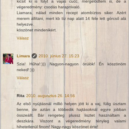
kicsit ki is folyt a vajas cucc, mérgelődtem is, de a
végeredmény: csodás harapnivaló.
Liamara, nálad minden recept atombíztos siker. Azért
merem állítani, mert kb tíz nap alatt 14 féle lett górcső alá
helyezve.
köszönet mindenikért.
Válasz
Limara
2010. június 27. 15:23
Szia! Hűha!:))) Nagyon-nagyon örülök! Én köszönöm
neked!:)))
Válasz
Rita
2010. augusztus 26. 14:56
Az első nyújtásnál millió helyen jött ki a vaj, fülig úsztam
benne, de aztán a többedik hajtásoknál egyre jobban
összeállt. Bár rengeteg plussz lisztet használtam a
deszkára. Viszont a végeredmény tényleg valami
hihetetlenül finom! Nagy-nagy köszönet érte!