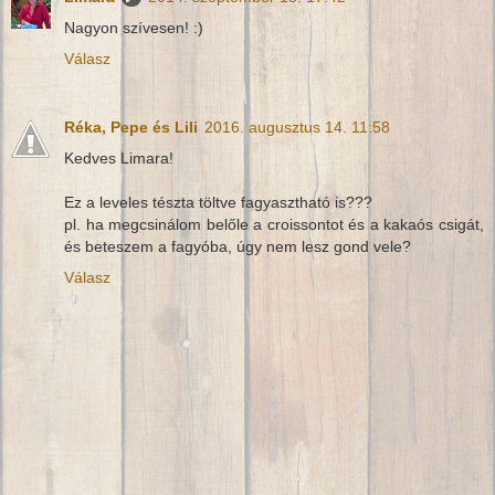
Nagyon szívesen! :)
Válasz
Réka, Pepe és Lili
2016. augusztus 14. 11:58
Kedves Limara!
Ez a leveles tészta töltve fagyasztható is???
pl. ha megcsinálom belőle a croissontot és a kakaós csigát,
és beteszem a fagyóba, úgy nem lesz gond vele?
Válasz