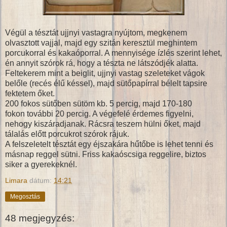
Végül a tésztát ujjnyi vastagra nyújtom, megkenem
olvasztott vajjal, majd egy szitán keresztül meghintem
porcukorral és kakaóporral. A mennyisége ízlés szerint lehet,
én annyit szórok rá, hogy a tészta ne látszódjék alatta.
Feltekerem mint a beiglit, ujjnyi vastag szeleteket vágok
belőle (recés élű késsel), majd sütőpapírral bélelt tapsire
fektetem őket.
200 fokos sütőben sütöm kb. 5 percig, majd 170-180
fokon további 20 percig. A végefelé érdemes figyelni,
nehogy kiszáradjanak. Rácsra teszem hülni őket, majd
tálalás előtt porcukrot szórok rájuk.
A felszeletelt tésztát egy éjszakára hűtőbe is lehet tenni és
másnap reggel sütni. Friss kakaóscsiga reggelire, biztos
siker a gyerekeknél.
Limara
dátum:
14:21
Megosztás
48 megjegyzés: