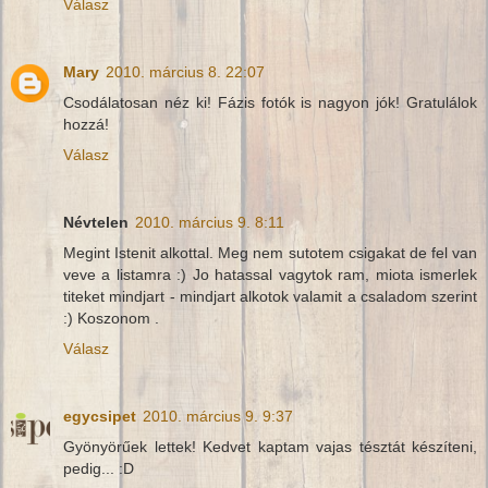
Válasz
Mary
2010. március 8. 22:07
Csodálatosan néz ki! Fázis fotók is nagyon jók! Gratulálok
hozzá!
Válasz
Névtelen
2010. március 9. 8:11
Megint Istenit alkottal. Meg nem sutotem csigakat de fel van
veve a listamra :) Jo hatassal vagytok ram, miota ismerlek
titeket mindjart - mindjart alkotok valamit a csaladom szerint
:) Koszonom .
Válasz
egycsipet
2010. március 9. 9:37
Gyönyörűek lettek! Kedvet kaptam vajas tésztát készíteni,
pedig... :D