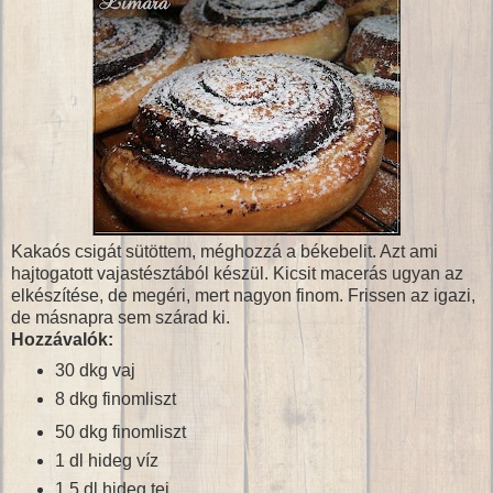
Kakaós csigát sütöttem, méghozzá a békebelit. Azt ami
hajtogatott vajastésztából készül. Kicsit macerás ugyan az
elkészítése, de megéri, mert nagyon finom. Frissen az igazi,
de másnapra sem szárad ki.
Hozzávalók:
30 dkg vaj
8 dkg finomliszt
50 dkg finomliszt
1 dl hideg víz
1,5 dl hideg tej