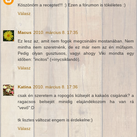
Köszönöm a receptet!!! :) Ezen a fórumon is tökéletes :)
Válasz
Macus
2010. március 8. 17:35
Ez lesz az, amit nem fogok megcsinálni mostanában. Nem
mintha nem szeretnénk, de ez már nem az én műfajom.
Pedig olyan gusztusos, vagyi ahogy Viki mondta egy
időben: "incitos" (=ínycsiklandó).
Válasz
Katina
2010. március 8. 17:36
csak én szeretem a ropogós külsejét a kakaós csigának? a
ragacsos belsejét minidig elajándékozom ha van rá
"vevő":D
tk lisztes változat engem is érdekelne:)
Válasz