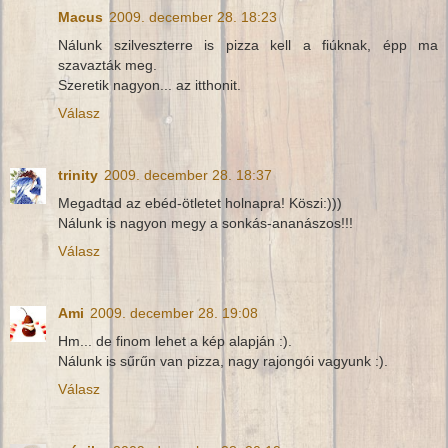
Macus
2009. december 28. 18:23
Nálunk szilveszterre is pizza kell a fiúknak, épp ma
szavazták meg.
Szeretik nagyon... az itthonit.
Válasz
trinity
2009. december 28. 18:37
Megadtad az ebéd-ötletet holnapra! Köszi:)))
Nálunk is nagyon megy a sonkás-ananászos!!!
Válasz
Ami
2009. december 28. 19:08
Hm... de finom lehet a kép alapján :).
Nálunk is sűrűn van pizza, nagy rajongói vagyunk :).
Válasz