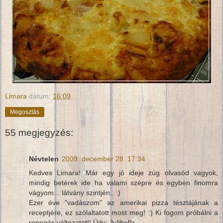
Limara
dátum:
16:09
Megosztás
55 megjegyzés:
Névtelen
2009. december 28. 17:34
Kedves Limara! Már egy jó ideje zúg olvasód vagyok,
mindig betérek ide ha valami szépre és egyben finomra
vágyom... látvány szintjén.. :)
Ezer éve "vadászom" az amerikai pizza tésztájának a
receptjére, ez szólaltatott most meg! :) Ki fogom próbálni a
ropogós változatot!! Üdv: Julibella