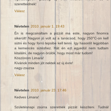
szeretteidnek!
Válasz
Névtelen
2010. január 1. 19:43
Én is megcsináltam a pizzát ma este, nagyon finomra
sikerült! Nagyon jó volt az a tanácsod, hogy 250°C-on kell
sütni és hogy forró tepsibe kell tenni. Igy hasonlít legjobban
a kemencés sütéshez. Hát én ezt egyedül nem tudtam
kitalálni, de nagyon örülök, hogy most már tudom!
Köszönöm Limara!
Kívánok minden jót nektek az új évre!
nagy-zsuzsa
Válasz
Névtelen
2010. január 23. 17:46
Kedves Limara!
Születésnapi zsúrra szeretnék pizzát készíteni. Tudnál