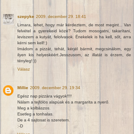
szepyke
2009. december 29. 18:41
Limara, lehet, hogy már kérdeztem, de most megint... Van
felvétel a gyerekeid közé? Tudom mosogatni, takarítani,
leviszem a kutyát, felolvasok. Énekelek is ha kell, sőt, arra
kérni sem kell!:)
Imádom a pizzát, tehát, kérjél bármit, megcsinálom, egy
ilyen kis helyeskéért.Jesszusom, az illatát is érzem, de
tényleg!:))
Válasz
Millie
2009. december 29. 19:34
Egész nap pizzára vágyok!!!!
Nálam a tejfölös alapúak és a margarita a nyerő.
Meg a kolbászos.
Esetleg a tonhalas.
De a 4 sajtosat is szeretem.
:-D