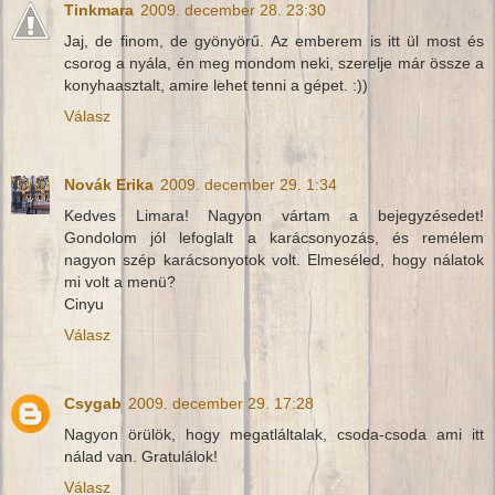
Tinkmara
2009. december 28. 23:30
Jaj, de finom, de gyönyörű. Az emberem is itt ül most és
csorog a nyála, én meg mondom neki, szerelje már össze a
konyhaasztalt, amire lehet tenni a gépet. :))
Válasz
Novák Erika
2009. december 29. 1:34
Kedves Limara! Nagyon vártam a bejegyzésedet!
Gondolom jól lefoglalt a karácsonyozás, és remélem
nagyon szép karácsonyotok volt. Elmeséled, hogy nálatok
mi volt a menü?
Cinyu
Válasz
Csygab
2009. december 29. 17:28
Nagyon örülök, hogy megatláltalak, csoda-csoda ami itt
nálad van. Gratulálok!
Válasz