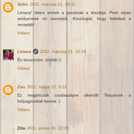
Szilvi
2011. március 21. 10:11
Limara! Isteni ennek a pizzának a tésztája. Pont olyan
amilyennek mi szeretjük. Köszönjük, hogy feltetted a
receptjét.
Válasz
Limara
2011. március 21. 10:19
Én köszönöm, örülök!:)
Válasz
Zsu
2011. május 12. 9:22
Ez megintcsak csodaszépre sikerült! Tetszenek a
hólyagocskák benne :)
Válasz
Zita
2011. június 24. 22:39