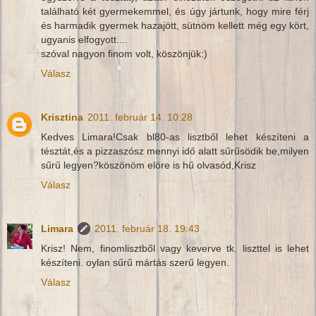
található két gyermekemmel, és úgy jártunk, hogy mire férj
és harmadik gyermek hazajött, sütnöm kellett még egy kört,
ugyanis elfogyott....
szóval nagyon finom volt, köszönjük:)
Válasz
Krisztina
2011. február 14. 10:28
Kedves Limara!Csak bl80-as lisztből lehet készíteni a
tésztát,és a pizzaszósz mennyi idő alatt sűrűsödik be,milyen
sűrű legyen?köszönöm elöre is hű olvasód,Krisz
Válasz
Limara
2011. február 18. 19:43
Krisz! Nem, finomlisztből vagy keverve tk. liszttel is lehet
készíteni. oylan sűrű mártás szerű legyen.
Válasz