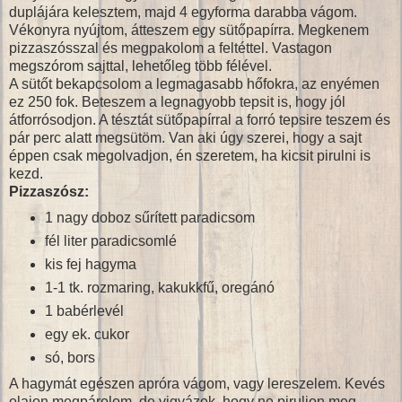
duplájára kelesztem, majd 4 egyforma darabba vágom.
Vékonyra nyújtom, átteszem egy sütőpapírra. Megkenem
pizzaszósszal és megpakolom a feltéttel. Vastagon
megszórom sajttal, lehetőleg több félével.
A sütőt bekapcsolom a legmagasabb hőfokra, az enyémen
ez 250 fok. Beteszem a legnagyobb tepsit is, hogy jól
átforrósodjon. A tésztát sütőpapírral a forró tepsire teszem és
pár perc alatt megsütöm. Van aki úgy szerei, hogy a sajt
éppen csak megolvadjon, én szeretem, ha kicsit pirulni is
kezd.
Pizzaszósz:
1 nagy doboz sűrített paradicsom
fél liter paradicsomlé
kis fej hagyma
1-1 tk. rozmaring, kakukkfű, oregánó
1 babérlevél
egy ek. cukor
só, bors
A hagymát egészen apróra vágom, vagy lereszelem. Kevés
olajon megpárolom, de vigyázok, hogy ne piruljon meg.