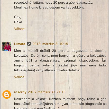
receptednél láttam, hogy 20 perc a gépi dagasztás.
Moulinex Home Bread gépem van egyébként.
Üdv,
Réka
Válasz
Limara
2015. március 3. 10:19
Mert a másfél órából 20 perc a dagasztás, a többi a
kelesztés. De én soha nem hagyom a gépre a kelesztést,
amint leáll a dagasztással azonnal kikapcsolom. Így
hagyom benne kelni a tésztát (így már nem tudja
túlmelegíteni) vagy átteszem kelesztőtálba
Válasz
rcserny
2015. március 30. 21:16
Köszönöm a választ! Közben rájöttem, hogy rossz a gép
használati útmutatójában a magyarra forditás (dagasztás és
kelesztés meg van forditva...)