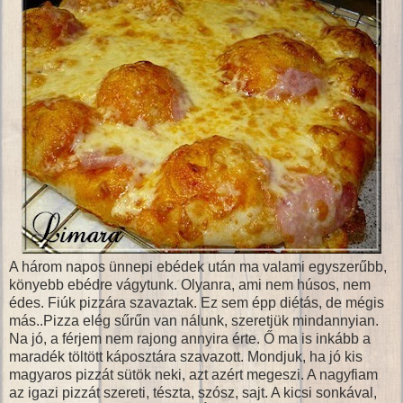
A három napos ünnepi ebédek után ma valami egyszerűbb,
könyebb ebédre vágytunk. Olyanra, ami nem húsos, nem
édes. Fiúk pizzára szavaztak. Ez sem épp diétás, de mégis
más..Pizza elég sűrűn van nálunk, szeretjük mindannyian.
Na jó, a férjem nem rajong annyira érte. Ő ma is inkább a
maradék töltött káposztára szavazott. Mondjuk, ha jó kis
magyaros pizzát sütök neki, azt azért megeszi. A nagyfiam
az igazi pizzát szereti, tészta, szósz, sajt. A kicsi sonkával,