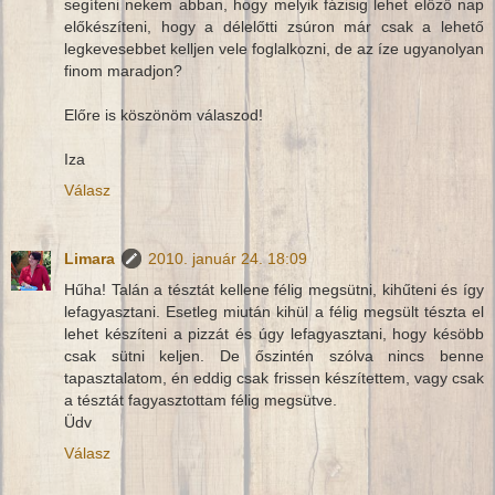
segíteni nekem abban, hogy melyik fázisig lehet előző nap
előkészíteni, hogy a délelőtti zsúron már csak a lehető
legkevesebbet kelljen vele foglalkozni, de az íze ugyanolyan
finom maradjon?
Előre is köszönöm válaszod!
Iza
Válasz
Limara
2010. január 24. 18:09
Hűha! Talán a tésztát kellene félig megsütni, kihűteni és így
lefagyasztani. Esetleg miután kihül a félig megsült tészta el
lehet készíteni a pizzát és úgy lefagyasztani, hogy késöbb
csak sütni keljen. De őszintén szólva nincs benne
tapasztalatom, én eddig csak frissen készítettem, vagy csak
a tésztát fagyasztottam félig megsütve.
Üdv
Válasz