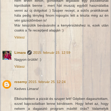
nem lévén itthon, gondoltam legalább egy pizzatésztát
kipróbálok benne , mert hát muszáj egyből használatba
venni az új dolgokat :) Szuper recept, a sütős praktikának
hála pedig tényleg finom ropogós lett a tészta még az én
vén gázsütőmben is!
Már készülök bevásárolni a kenyérsütéshez is, ezek után
csakis a Te receptjeid alapján :)
Válasz
Limara
2015. február 15. 12:59
Nagyon örülök! :)
Válasz
rcserny
2015. február 25. 12:24
Kedves Limara!
Elkészitettem a pizzát és szuper lett! Gépben dagasztottam,
ezzel kapcsolatban lenne kérdésem. Hogy lehet az, hogy
nekem a dagasztó program másfél órás? Valamelyik