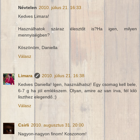
Névtelen
2010. július 21. 16:33
Kedves Limara!
Használhatok száraz élesztőt is?Ha igen, milyen
mennyiségben?
Köszönöm, Daniella
Válasz
Limara
2010. július 21. 16:38
Kedves Daniella! Igen, használhatsz! Egy csomag kell bele,
6-7 g ha jól emlékszem. Olyan, amire az van írva, fél kiló
liszthez elegendő.:)
Válasz
Csirli
2010. augusztus 31. 20:00
Nagyon-nagyon finom! Koszonom!