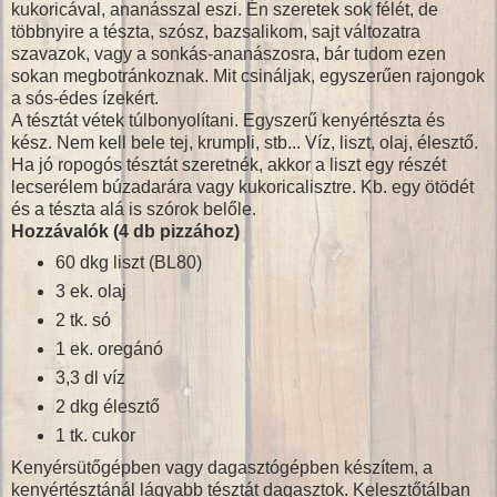
kukoricával, ananásszal eszi. Én szeretek sok félét, de
többnyire a tészta, szósz, bazsalikom, sajt változatra
szavazok, vagy a sonkás-ananászosra, bár tudom ezen
sokan megbotránkoznak. Mit csináljak, egyszerűen rajongok
a sós-édes ízekért.
A tésztát vétek túlbonyolítani. Egyszerű kenyértészta és
kész. Nem kell bele tej, krumpli, stb... Víz, liszt, olaj, élesztő.
Ha jó ropogós tésztát szeretnék, akkor a liszt egy részét
lecserélem búzadarára vagy kukoricalisztre. Kb. egy ötödét
és a tészta alá is szórok belőle.
Hozzávalók (4 db pizzához)
60 dkg liszt (BL80)
3 ek. olaj
2 tk. só
1 ek. oregánó
3,3 dl víz
2 dkg élesztő
1 tk. cukor
Kenyérsütőgépben vagy dagasztógépben készítem, a
kenyértésztánál lágyabb tésztát dagasztok. Kelesztőtálban