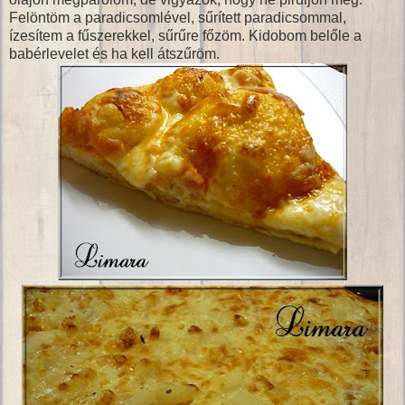
Felöntöm a paradicsomlével, sűrített paradicsommal,
ízesítem a fűszerekkel, sűrűre főzöm. Kidobom belőle a
babérlevelet és ha kell átszűröm.