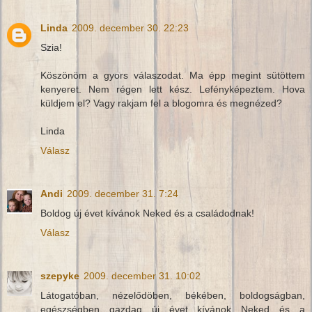
Linda
2009. december 30. 22:23
Szia!
Köszönöm a gyors válaszodat. Ma épp megint sütöttem
kenyeret. Nem régen lett kész. Lefényképeztem. Hova
küldjem el? Vagy rakjam fel a blogomra és megnézed?
Linda
Válasz
Andi
2009. december 31. 7:24
Boldog új évet kívánok Neked és a családodnak!
Válasz
szepyke
2009. december 31. 10:02
Látogatóban, nézelődöben, békében, boldogságban,
egészségben gazdag új évet kívánok Neked és a