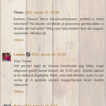
Tímea
2012. január 24. 21:08
Kedves Limara! Nincs kenyérsütőgépem, anélkül is lehet
készíteni? Ha teszek rá feltétet pl gépsonka gomba akkor a
tésztát elő kell sütni? Még nem készítettem ilyet de nagyon
szeretnék. Minden jót.
Válasz
Limara
2012. január 25. 13:39
Szia Tímea!
Hát persze! tedd az összes hozzávalót egy tálba, majd
alaposan gyúrd össze kézzel, kb. 8-10 perc. Ezután takard
le és keleszd duplájára. Nem, nem kell elősütni, ezen is van
sonka pl. A gombát viszont megpirítanám kicsit mielőtt
ráteszem.
Válasz