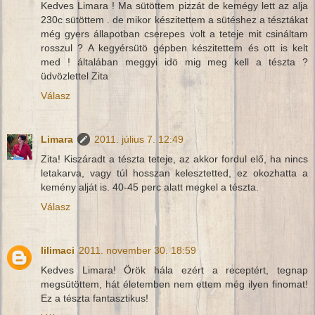
Kedves Limara ! Ma sütöttem pizzát de kemégy lett az alja
230c sütöttem . de mikor készitettem a sütéshez a tésztákat
még gyers állapotban cserepes volt a teteje mit csináltam
rosszul ? A kegyérsütö gépben készitettem és ott is kelt
med ! általában meggyi idö mig meg kell a tészta ?
üdvözlettel Zita
Válasz
Limara
2011. július 7. 12:49
Zita! Kiszáradt a tészta teteje, az akkor fordul elő, ha nincs
letakarva, vagy túl hosszan kelesztetted, ez okozhatta a
kemény alját is. 40-45 perc alatt megkel a tészta.
Válasz
lilimaci
2011. november 30. 18:59
Kedves Limara! Örök hála ezért a receptért, tegnap
megsütöttem, hát életemben nem ettem még ilyen finomat!
Ez a tészta fantasztikus!