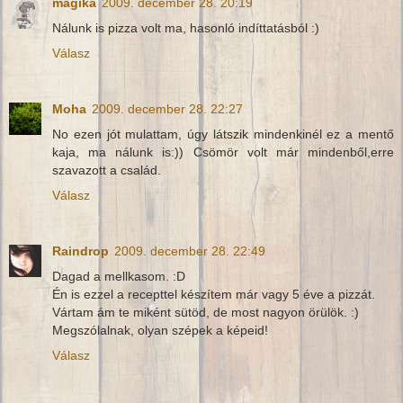
mágika
2009. december 28. 20:19
Nálunk is pizza volt ma, hasonló indíttatásból :)
Válasz
Moha
2009. december 28. 22:27
No ezen jót mulattam, úgy látszik mindenkinél ez a mentő
kaja, ma nálunk is:)) Csömör volt már mindenből,erre
szavazott a család.
Válasz
Raindrop
2009. december 28. 22:49
Dagad a mellkasom. :D
Én is ezzel a recepttel készítem már vagy 5 éve a pizzát.
Vártam ám te miként sütöd, de most nagyon örülök. :)
Megszólalnak, olyan szépek a képeid!
Válasz