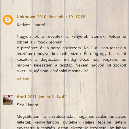
Unknown
2010. december 19. 17:06
Kedves Limara!
Nagyon jók a receptek, a kenyerek isteniek! Valószínű
többet is ki fogok próbálni.
A pizzához: én a sörre esküszöm. Kb 1 dl. sört teszek a
tésztába (ennyivel kevesebb vizet). És még egy: ha pizzát
készítek a dagasztást mindig előző nap végzem, és
hűtőben kelesztem a tésztát. Nekem nagyon jól szokott
sikerülni, ajánlom kipróbálni másnak is!
Válasz
Andi
2011. január 6. 14:42
Szia Limara!
Megsütöttem a pizzatésztádat hagymás-szalonnás-sajtos
feltéttel, kenyérlángos kivitelben (teljes tepsibe tettem
egyszerre a tésztát), aztán elkezdtük eszegetni az itthon