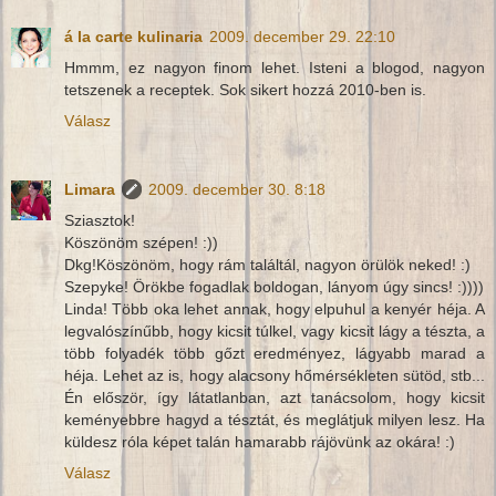
á la carte kulinaria
2009. december 29. 22:10
Hmmm, ez nagyon finom lehet. Isteni a blogod, nagyon
tetszenek a receptek. Sok sikert hozzá 2010-ben is.
Válasz
Limara
2009. december 30. 8:18
Sziasztok!
Köszönöm szépen! :))
Dkg!Köszönöm, hogy rám találtál, nagyon örülök neked! :)
Szepyke! Örökbe fogadlak boldogan, lányom úgy sincs! :))))
Linda! Több oka lehet annak, hogy elpuhul a kenyér héja. A
legvalószínűbb, hogy kicsit túlkel, vagy kicsit lágy a tészta, a
több folyadék több gőzt eredményez, lágyabb marad a
héja. Lehet az is, hogy alacsony hőmérsékleten sütöd, stb...
Én először, így látatlanban, azt tanácsolom, hogy kicsit
keményebbre hagyd a tésztát, és meglátjuk milyen lesz. Ha
küldesz róla képet talán hamarabb rájövünk az okára! :)
Válasz