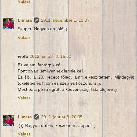
Válasz
Limara
2011. december 1. 13:37
Szuper! Nagyon örülök! :)
Válasz
viola
2012. január 8. 16:50
Ez valami fantörpikus!
Pont olyan, amilyennek lennie kell.
Ez kb. a 20. recept tőled, amit elkészítettem. Mindegyik
tökéletes és finom és szép és köszönöm :).
Most ez a pizza ugrott a kedvencségi lista elejére :)
Válasz
Limara
2012. január 8. 20:05
:))) Nagyon örülök, köszönöm szépen! :)
Válasz