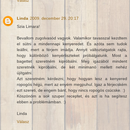
Válasz
Linda
2009. december 29. 20:17
Szia Limara!
Bevallom zugolvasód vagyok. Valamikor tavasszal kezdtem
el sütni a mindennapi kenyeredet. És azóta sem tudok
leállni, mert a férjem imádja. Annyit változtatgatok rajta,
hogy különböző kenyérliszteket próbálgatunk. Most a
bagettet szeretném kipróbálni. Meg igazából mindent
szeretnék kipróbálni, de két minimanó mellett nehéz
újítgatni.
Azt szeretném kérdezni, hogy hogyan lesz a kenyered
ropogós héjjú, mert az enyém megpuhul. Igaz a férjecském
ezt szereti, de engem bánt, hogy nincs ropogós csücske. :)
Köszönöm a sok szuper receptet, és azt is ha segítesz
ebben a problémámban. :)
Linda
Válasz