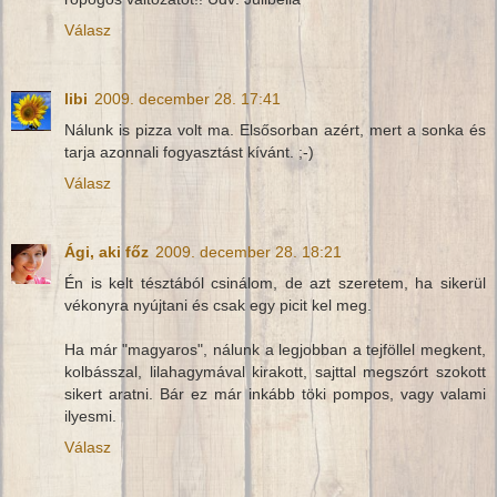
Válasz
libi
2009. december 28. 17:41
Nálunk is pizza volt ma. Elsősorban azért, mert a sonka és
tarja azonnali fogyasztást kívánt. ;-)
Válasz
Ági, aki főz
2009. december 28. 18:21
Én is kelt tésztából csinálom, de azt szeretem, ha sikerül
vékonyra nyújtani és csak egy picit kel meg.
Ha már "magyaros", nálunk a legjobban a tejföllel megkent,
kolbásszal, lilahagymával kirakott, sajttal megszórt szokott
sikert aratni. Bár ez már inkább töki pompos, vagy valami
ilyesmi.
Válasz