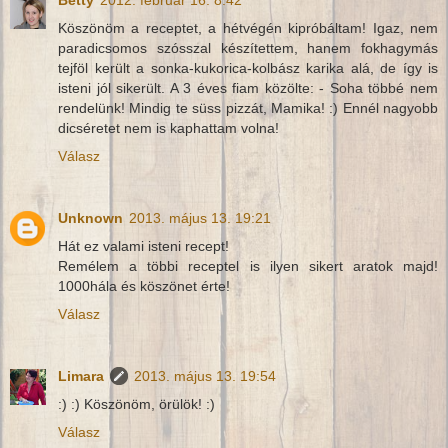
Betty
2012. február 16. 8:42
Köszönöm a receptet, a hétvégén kipróbáltam! Igaz, nem
paradicsomos szósszal készítettem, hanem fokhagymás
tejföl került a sonka-kukorica-kolbász karika alá, de így is
isteni jól sikerült. A 3 éves fiam közölte: - Soha többé nem
rendelünk! Mindig te süss pizzát, Mamika! :) Ennél nagyobb
dicséretet nem is kaphattam volna!
Válasz
Unknown
2013. május 13. 19:21
Hát ez valami isteni recept!
Remélem a többi receptel is ilyen sikert aratok majd!
1000hála és köszönet érte!
Válasz
Limara
2013. május 13. 19:54
:) :) Köszönöm, örülök! :)
Válasz