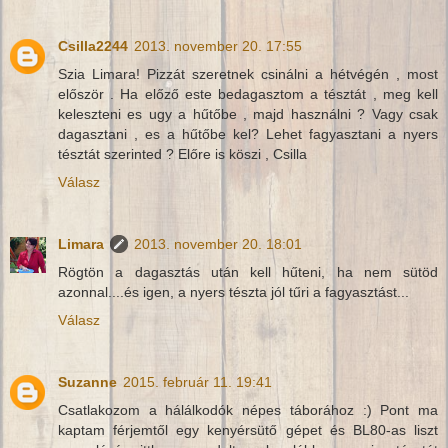
Csilla2244
2013. november 20. 17:55
Szia Limara! Pizzát szeretnek csinálni a hétvégén , most
először . Ha előző este bedagasztom a tésztát , meg kell
keleszteni es ugy a hűtőbe , majd használni ? Vagy csak
dagasztani , es a hűtőbe kel? Lehet fagyasztani a nyers
tésztát szerinted ? Előre is köszi , Csilla
Válasz
Limara
2013. november 20. 18:01
Rögtön a dagasztás után kell hűteni, ha nem sütöd
azonnal....és igen, a nyers tészta jól tűri a fagyasztást...
Válasz
Suzanne
2015. február 11. 19:41
Csatlakozom a hálálkodók népes táborához :) Pont ma
kaptam férjemtől egy kenyérsütő gépet és BL80-as liszt