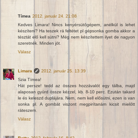
Tímea
2012. január 24. 21:08
Kedves Limara! Nincs kenyérsütőgépem, anélkül is lehet
készíteni? Ha teszek rá feltétet pl gépsonka gomba akkor a
tésztát elő kell sütni? Még nem készítettem ilyet de nagyon
szeretnék. Minden jót.
Válasz
Limara
2012. január 25. 13:39
Szia Tímea!
Hát persze! tedd az összes hozzávalót egy tálba, majd
alaposan gyúrd össze kézzel, kb. 8-10 perc. Ezután takard
le és keleszd duplájára. Nem, nem kell elősütni, ezen is van
sonka pl. A gombát viszont megpirítanám kicsit mielőtt
ráteszem.
Válasz