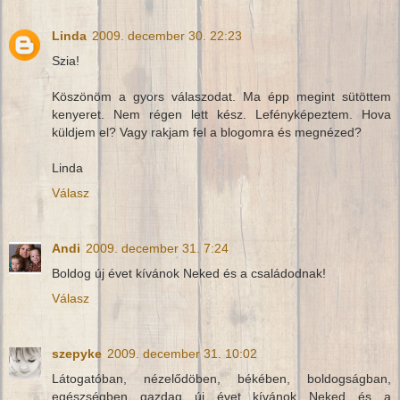
Linda
2009. december 30. 22:23
Szia!
Köszönöm a gyors válaszodat. Ma épp megint sütöttem
kenyeret. Nem régen lett kész. Lefényképeztem. Hova
küldjem el? Vagy rakjam fel a blogomra és megnézed?
Linda
Válasz
Andi
2009. december 31. 7:24
Boldog új évet kívánok Neked és a családodnak!
Válasz
szepyke
2009. december 31. 10:02
Látogatóban, nézelődöben, békében, boldogságban,
egészségben gazdag új évet kívánok Neked és a