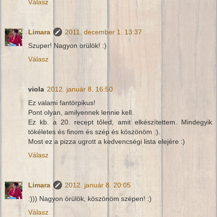
Válasz
Limara
2011. december 1. 13:37
Szuper! Nagyon örülök! :)
Válasz
viola
2012. január 8. 16:50
Ez valami fantörpikus!
Pont olyan, amilyennek lennie kell.
Ez kb. a 20. recept tőled, amit elkészítettem. Mindegyik
tökéletes és finom és szép és köszönöm :).
Most ez a pizza ugrott a kedvencségi lista elejére :)
Válasz
Limara
2012. január 8. 20:05
:))) Nagyon örülök, köszönöm szépen! :)
Válasz