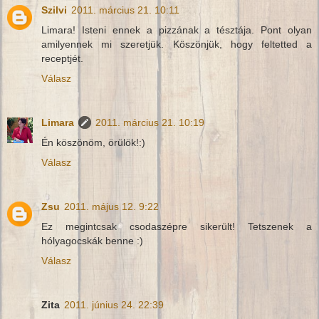
Szilvi
2011. március 21. 10:11
Limara! Isteni ennek a pizzának a tésztája. Pont olyan
amilyennek mi szeretjük. Köszönjük, hogy feltetted a
receptjét.
Válasz
Limara
2011. március 21. 10:19
Én köszönöm, örülök!:)
Válasz
Zsu
2011. május 12. 9:22
Ez megintcsak csodaszépre sikerült! Tetszenek a
hólyagocskák benne :)
Válasz
Zita
2011. június 24. 22:39