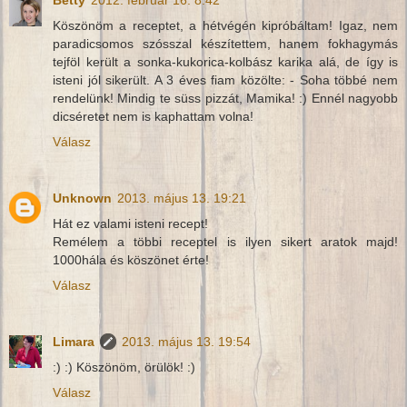
Betty
2012. február 16. 8:42
Köszönöm a receptet, a hétvégén kipróbáltam! Igaz, nem
paradicsomos szósszal készítettem, hanem fokhagymás
tejföl került a sonka-kukorica-kolbász karika alá, de így is
isteni jól sikerült. A 3 éves fiam közölte: - Soha többé nem
rendelünk! Mindig te süss pizzát, Mamika! :) Ennél nagyobb
dicséretet nem is kaphattam volna!
Válasz
Unknown
2013. május 13. 19:21
Hát ez valami isteni recept!
Remélem a többi receptel is ilyen sikert aratok majd!
1000hála és köszönet érte!
Válasz
Limara
2013. május 13. 19:54
:) :) Köszönöm, örülök! :)
Válasz