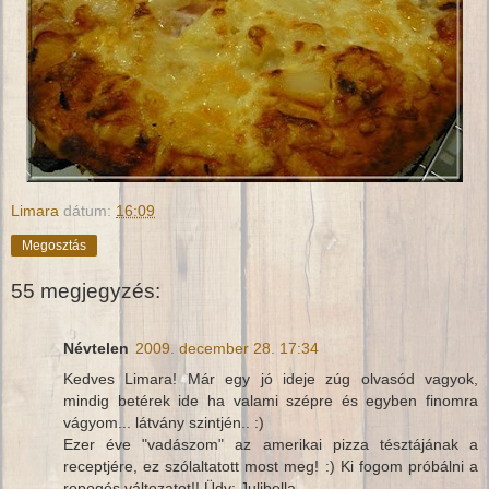
Limara
dátum:
16:09
Megosztás
55 megjegyzés:
Névtelen
2009. december 28. 17:34
Kedves Limara! Már egy jó ideje zúg olvasód vagyok,
mindig betérek ide ha valami szépre és egyben finomra
vágyom... látvány szintjén.. :)
Ezer éve "vadászom" az amerikai pizza tésztájának a
receptjére, ez szólaltatott most meg! :) Ki fogom próbálni a
ropogós változatot!! Üdv: Julibella