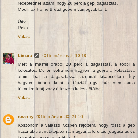
receptednél láttam, hogy 20 perc a gépi dagasztás.
Moulinex Home Bread gépem van egyébként.
Üdv,
Réka
Válasz
Limara
2015. március 3. 10:19
Mert a másfél órából 20 perc a dagasztás, a többi a
kelesztés. De én soha nem hagyom a gépre a kelesztést,
amint leáll a dagasztással azonnal kikapcsolom. Így
hagyom benne kelni a tésztát (így már nem tudja
túlmelegíteni) vagy átteszem kelesztőtálba
Válasz
rcserny
2015. március 30. 21:16
Köszönöm a választ! Közben rájöttem, hogy rossz a gép
használati útmutatójában a magyarra forditás (dagasztás és
kelesztés meg van forditva...)