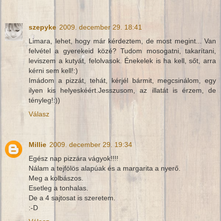
szepyke
2009. december 29. 18:41
Limara, lehet, hogy már kérdeztem, de most megint... Van
felvétel a gyerekeid közé? Tudom mosogatni, takarítani,
leviszem a kutyát, felolvasok. Énekelek is ha kell, sőt, arra
kérni sem kell!:)
Imádom a pizzát, tehát, kérjél bármit, megcsinálom, egy
ilyen kis helyeskéért.Jesszusom, az illatát is érzem, de
tényleg!:))
Válasz
Millie
2009. december 29. 19:34
Egész nap pizzára vágyok!!!!
Nálam a tejfölös alapúak és a margarita a nyerő.
Meg a kolbászos.
Esetleg a tonhalas.
De a 4 sajtosat is szeretem.
:-D