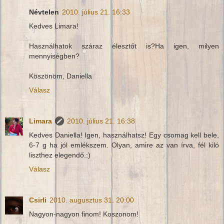
Névtelen
2010. július 21. 16:33
Kedves Limara!
Használhatok száraz élesztőt is?Ha igen, milyen
mennyiségben?
Köszönöm, Daniella
Válasz
Limara
2010. július 21. 16:38
Kedves Daniella! Igen, használhatsz! Egy csomag kell bele,
6-7 g ha jól emlékszem. Olyan, amire az van írva, fél kiló
liszthez elegendő.:)
Válasz
Csirli
2010. augusztus 31. 20:00
Nagyon-nagyon finom! Koszonom!