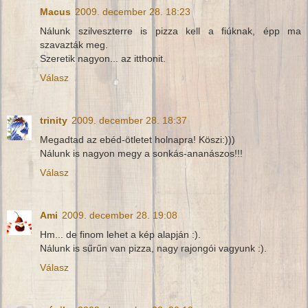
Macus
2009. december 28. 18:23
Nálunk szilveszterre is pizza kell a fiúknak, épp ma
szavazták meg.
Szeretik nagyon... az itthonit.
Válasz
trinity
2009. december 28. 18:37
Megadtad az ebéd-ötletet holnapra! Köszi:)))
Nálunk is nagyon megy a sonkás-ananászos!!!
Válasz
Ami
2009. december 28. 19:08
Hm... de finom lehet a kép alapján :).
Nálunk is sűrűn van pizza, nagy rajongói vagyunk :).
Válasz