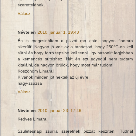
szeretteidnek!
Válasz
Névtelen
2010. január 1. 19:43
Én is megcsináltam a pizzát ma este, nagyon finomra
sikerült! Nagyon jó volt az a tanácsod, hogy 250°C-on kell
sütni és hogy forró tepsibe kell tenni. Igy hasonlít legjobban
a kemencés sütéshez. Hát én ezt egyedül nem tudtam
kitalálni, de nagyon örülök, hogy most már tudom!
Köszönöm Limara!
Kívánok minden jót nektek az új évre!
nagy-zsuzsa
Válasz
Névtelen
2010. január 23. 17:46
Kedves Limara!
Születésnapi zsúrra szeretnék pizzát készíteni. Tudnál