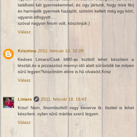
található két gyermekemmel, és úgy jártunk, hogy mire férj
és harmadik gyermek hazajött, sütnöm kellett még egy kört,
ugyanis elfogyott....
szóval nagyon finom volt, köszönjük:)
Válasz
Krisztina
2011. február 14. 10:28
Kedves Limara!Csak bl80-as lisztből lehet készíteni a
tésztát,és a pizzaszósz mennyi idő alatt sűrűsödik be,milyen
sűrű legyen?köszönöm elöre is hű olvasód,Krisz
Válasz
Limara
2011. február 18. 19:43
Krisz! Nem, finomlisztből vagy keverve tk. liszttel is lehet
készíteni. oylan sűrű mártás szerű legyen.
Válasz