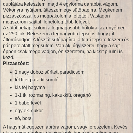
duplájára kelesztem, majd 4 egyforma darabba vágom.
Vékonyra nyújtom, átteszem egy sütőpapírra. Megkenem
pizzaszósszal és megpakolom a feltéttel. Vastagon
megszórom sajttal, lehetőleg több félével.
A sütőt bekapcsolom a legmagasabb hőfokra, az enyémen
ez 250 fok. Beteszem a legnagyobb tepsit is, hogy jól
átforrósodjon. A tésztát sütőpapírral a forró tepsire teszem és
pár perc alatt megsütöm. Van aki úgy szerei, hogy a sajt
éppen csak megolvadjon, én szeretem, ha kicsit pirulni is
kezd.
Pizzaszósz:
1 nagy doboz sűrített paradicsom
fél liter paradicsomlé
kis fej hagyma
1-1 tk. rozmaring, kakukkfű, oregánó
1 babérlevél
egy ek. cukor
só, bors
A hagymát egészen apróra vágom, vagy lereszelem. Kevés
olajon megpárolom, de vigyázok, hogy ne piruljon meg.