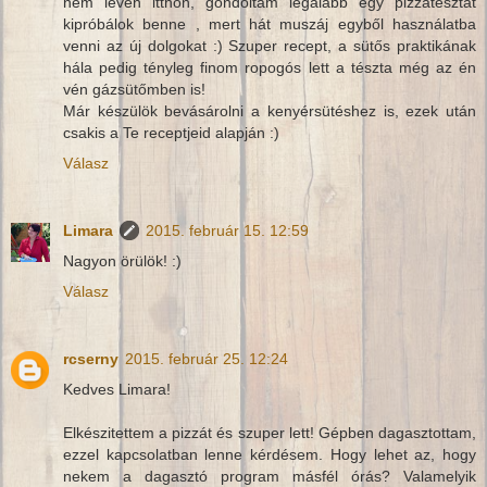
nem lévén itthon, gondoltam legalább egy pizzatésztát
kipróbálok benne , mert hát muszáj egyből használatba
venni az új dolgokat :) Szuper recept, a sütős praktikának
hála pedig tényleg finom ropogós lett a tészta még az én
vén gázsütőmben is!
Már készülök bevásárolni a kenyérsütéshez is, ezek után
csakis a Te receptjeid alapján :)
Válasz
Limara
2015. február 15. 12:59
Nagyon örülök! :)
Válasz
rcserny
2015. február 25. 12:24
Kedves Limara!
Elkészitettem a pizzát és szuper lett! Gépben dagasztottam,
ezzel kapcsolatban lenne kérdésem. Hogy lehet az, hogy
nekem a dagasztó program másfél órás? Valamelyik