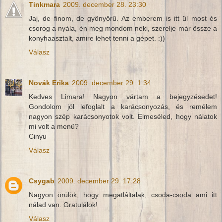
Tinkmara
2009. december 28. 23:30
Jaj, de finom, de gyönyörű. Az emberem is itt ül most és
csorog a nyála, én meg mondom neki, szerelje már össze a
konyhaasztalt, amire lehet tenni a gépet. :))
Válasz
Novák Erika
2009. december 29. 1:34
Kedves Limara! Nagyon vártam a bejegyzésedet!
Gondolom jól lefoglalt a karácsonyozás, és remélem
nagyon szép karácsonyotok volt. Elmeséled, hogy nálatok
mi volt a menü?
Cinyu
Válasz
Csygab
2009. december 29. 17:28
Nagyon örülök, hogy megatláltalak, csoda-csoda ami itt
nálad van. Gratulálok!
Válasz