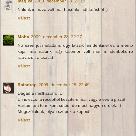
mágika
2009. december 28. 20:19
Nálunk is pizza volt ma, hasonló indíttatásból :)
Válasz
Moha
2009. december 28. 22:27
No ezen jót mulattam, úgy látszik mindenkinél ez a mentő
kaja, ma nálunk is:)) Csömör volt már mindenből,erre
szavazott a család.
Válasz
Raindrop
2009. december 28. 22:49
Dagad a mellkasom. :D
Én is ezzel a recepttel készítem már vagy 5 éve a pizzát.
Vártam ám te miként sütöd, de most nagyon örülök. :)
Megszólalnak, olyan szépek a képeid!
Válasz