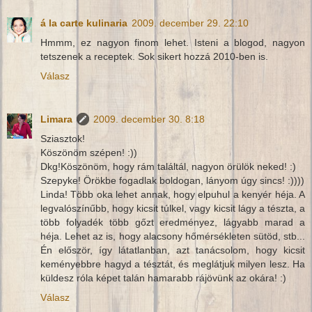
á la carte kulinaria
2009. december 29. 22:10
Hmmm, ez nagyon finom lehet. Isteni a blogod, nagyon
tetszenek a receptek. Sok sikert hozzá 2010-ben is.
Válasz
Limara
2009. december 30. 8:18
Sziasztok!
Köszönöm szépen! :))
Dkg!Köszönöm, hogy rám találtál, nagyon örülök neked! :)
Szepyke! Örökbe fogadlak boldogan, lányom úgy sincs! :))))
Linda! Több oka lehet annak, hogy elpuhul a kenyér héja. A
legvalószínűbb, hogy kicsit túlkel, vagy kicsit lágy a tészta, a
több folyadék több gőzt eredményez, lágyabb marad a
héja. Lehet az is, hogy alacsony hőmérsékleten sütöd, stb...
Én először, így látatlanban, azt tanácsolom, hogy kicsit
keményebbre hagyd a tésztát, és meglátjuk milyen lesz. Ha
küldesz róla képet talán hamarabb rájövünk az okára! :)
Válasz