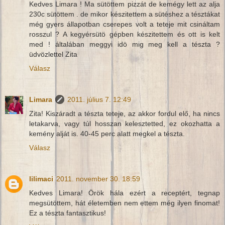
Kedves Limara ! Ma sütöttem pizzát de kemégy lett az alja
230c sütöttem . de mikor készitettem a sütéshez a tésztákat
még gyers állapotban cserepes volt a teteje mit csináltam
rosszul ? A kegyérsütö gépben készitettem és ott is kelt
med ! általában meggyi idö mig meg kell a tészta ?
üdvözlettel Zita
Válasz
Limara
2011. július 7. 12:49
Zita! Kiszáradt a tészta teteje, az akkor fordul elő, ha nincs
letakarva, vagy túl hosszan kelesztetted, ez okozhatta a
kemény alját is. 40-45 perc alatt megkel a tészta.
Válasz
lilimaci
2011. november 30. 18:59
Kedves Limara! Örök hála ezért a receptért, tegnap
megsütöttem, hát életemben nem ettem még ilyen finomat!
Ez a tészta fantasztikus!