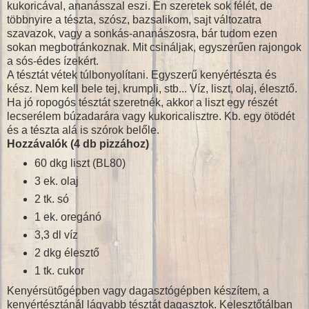
kukoricával, ananásszal eszi. Én szeretek sok félét, de
többnyire a tészta, szósz, bazsalikom, sajt változatra
szavazok, vagy a sonkás-ananászosra, bár tudom ezen
sokan megbotránkoznak. Mit csináljak, egyszerűen rajongok
a sós-édes ízekért.
A tésztát vétek túlbonyolítani. Egyszerű kenyértészta és
kész. Nem kell bele tej, krumpli, stb... Víz, liszt, olaj, élesztő.
Ha jó ropogós tésztát szeretnék, akkor a liszt egy részét
lecserélem búzadarára vagy kukoricalisztre. Kb. egy ötödét
és a tészta alá is szórok belőle.
Hozzávalók (4 db pizzához)
60 dkg liszt (BL80)
3 ek. olaj
2 tk. só
1 ek. oregánó
3,3 dl víz
2 dkg élesztő
1 tk. cukor
Kenyérsütőgépben vagy dagasztógépben készítem, a
kenyértésztánál lágyabb tésztát dagasztok. Kelesztőtálban