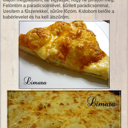
Felöntöm a paradicsomlével, sűrített paradicsommal,
ízesítem a fűszerekkel, sűrűre főzöm. Kidobom belőle a
babérlevelet és ha kell átszűröm.