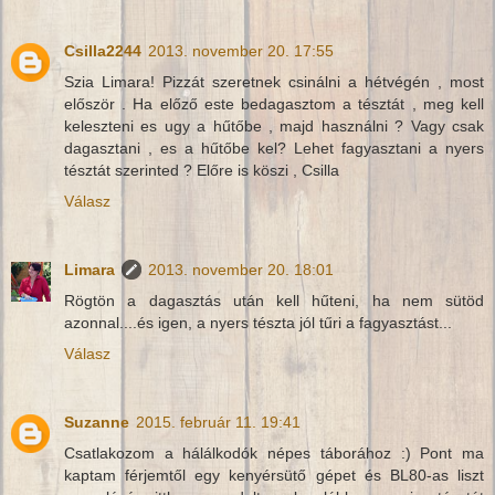
Csilla2244
2013. november 20. 17:55
Szia Limara! Pizzát szeretnek csinálni a hétvégén , most
először . Ha előző este bedagasztom a tésztát , meg kell
keleszteni es ugy a hűtőbe , majd használni ? Vagy csak
dagasztani , es a hűtőbe kel? Lehet fagyasztani a nyers
tésztát szerinted ? Előre is köszi , Csilla
Válasz
Limara
2013. november 20. 18:01
Rögtön a dagasztás után kell hűteni, ha nem sütöd
azonnal....és igen, a nyers tészta jól tűri a fagyasztást...
Válasz
Suzanne
2015. február 11. 19:41
Csatlakozom a hálálkodók népes táborához :) Pont ma
kaptam férjemtől egy kenyérsütő gépet és BL80-as liszt