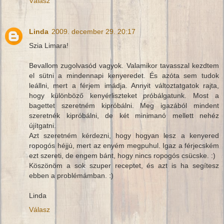
Válasz
Linda
2009. december 29. 20:17
Szia Limara!
Bevallom zugolvasód vagyok. Valamikor tavasszal kezdtem
el sütni a mindennapi kenyeredet. És azóta sem tudok
leállni, mert a férjem imádja. Annyit változtatgatok rajta,
hogy különböző kenyérliszteket próbálgatunk. Most a
bagettet szeretném kipróbálni. Meg igazából mindent
szeretnék kipróbálni, de két minimanó mellett nehéz
újítgatni.
Azt szeretném kérdezni, hogy hogyan lesz a kenyered
ropogós héjjú, mert az enyém megpuhul. Igaz a férjecském
ezt szereti, de engem bánt, hogy nincs ropogós csücske. :)
Köszönöm a sok szuper receptet, és azt is ha segítesz
ebben a problémámban. :)
Linda
Válasz