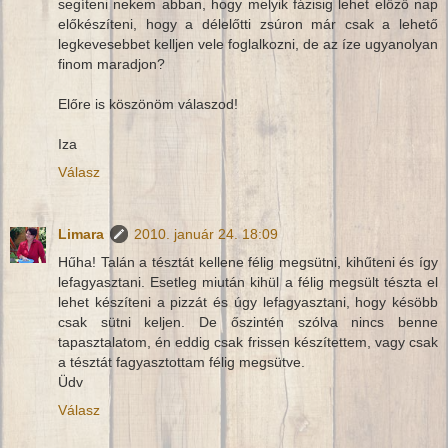
segíteni nekem abban, hogy melyik fázisig lehet előző nap
előkészíteni, hogy a délelőtti zsúron már csak a lehető
legkevesebbet kelljen vele foglalkozni, de az íze ugyanolyan
finom maradjon?
Előre is köszönöm válaszod!
Iza
Válasz
Limara
2010. január 24. 18:09
Hűha! Talán a tésztát kellene félig megsütni, kihűteni és így
lefagyasztani. Esetleg miután kihül a félig megsült tészta el
lehet készíteni a pizzát és úgy lefagyasztani, hogy késöbb
csak sütni keljen. De őszintén szólva nincs benne
tapasztalatom, én eddig csak frissen készítettem, vagy csak
a tésztát fagyasztottam félig megsütve.
Üdv
Válasz