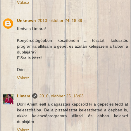
Válasz
Unknown
2010. október 24. 18:39
Kedves Limara!
Kenyérsütőgépben készíteném a tésztát, kelesztős
programra állítsam a gépet és azután kelesszem a tálban a
duplájára?
Előre is köszi!
Dóri
Válasz
Limara
2010. október 25. 18:03
Dóri! Amint leáll a dagasztás kapcsold ki a gépet és tedd át
kelesztőtálba. De a pizzatésztát kelesztheted a gépben is,
akkor kelesztőprogramra állítsd és abban keleszd
duplájára.
Válasz