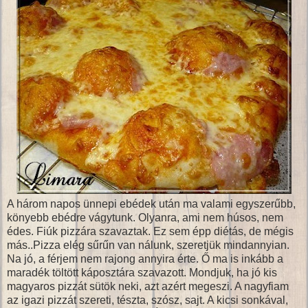
A három napos ünnepi ebédek után ma valami egyszerűbb,
könyebb ebédre vágytunk. Olyanra, ami nem húsos, nem
édes. Fiúk pizzára szavaztak. Ez sem épp diétás, de mégis
más..Pizza elég sűrűn van nálunk, szeretjük mindannyian.
Na jó, a férjem nem rajong annyira érte. Ő ma is inkább a
maradék töltött káposztára szavazott. Mondjuk, ha jó kis
magyaros pizzát sütök neki, azt azért megeszi. A nagyfiam
az igazi pizzát szereti, tészta, szósz, sajt. A kicsi sonkával,