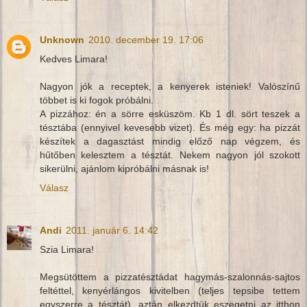
Unknown
2010. december 19. 17:06
Kedves Limara!
Nagyon jók a receptek, a kenyerek isteniek! Valószínű
többet is ki fogok próbálni.
A pizzához: én a sörre esküszöm. Kb 1 dl. sört teszek a
tésztába (ennyivel kevesebb vizet). És még egy: ha pizzát
készítek a dagasztást mindig előző nap végzem, és
hűtőben kelesztem a tésztát. Nekem nagyon jól szokott
sikerülni, ajánlom kipróbálni másnak is!
Válasz
Andi
2011. január 6. 14:42
Szia Limara!
Megsütöttem a pizzatésztádat hagymás-szalonnás-sajtos
feltéttel, kenyérlángos kivitelben (teljes tepsibe tettem
egyszerre a tésztát), aztán elkezdtük eszegetni az itthon