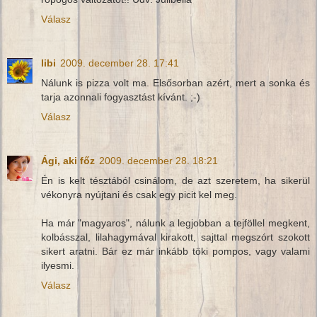
Válasz
libi
2009. december 28. 17:41
Nálunk is pizza volt ma. Elsősorban azért, mert a sonka és
tarja azonnali fogyasztást kívánt. ;-)
Válasz
Ági, aki főz
2009. december 28. 18:21
Én is kelt tésztából csinálom, de azt szeretem, ha sikerül
vékonyra nyújtani és csak egy picit kel meg.
Ha már "magyaros", nálunk a legjobban a tejföllel megkent,
kolbásszal, lilahagymával kirakott, sajttal megszórt szokott
sikert aratni. Bár ez már inkább töki pompos, vagy valami
ilyesmi.
Válasz