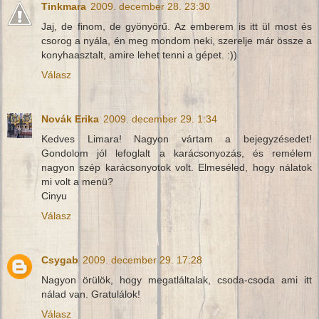
Tinkmara
2009. december 28. 23:30
Jaj, de finom, de gyönyörű. Az emberem is itt ül most és
csorog a nyála, én meg mondom neki, szerelje már össze a
konyhaasztalt, amire lehet tenni a gépet. :))
Válasz
Novák Erika
2009. december 29. 1:34
Kedves Limara! Nagyon vártam a bejegyzésedet!
Gondolom jól lefoglalt a karácsonyozás, és remélem
nagyon szép karácsonyotok volt. Elmeséled, hogy nálatok
mi volt a menü?
Cinyu
Válasz
Csygab
2009. december 29. 17:28
Nagyon örülök, hogy megatláltalak, csoda-csoda ami itt
nálad van. Gratulálok!
Válasz