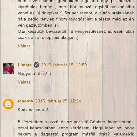
nem lévén itthon, gondoltam legalább egy pizzatésztát
kipróbálok benne , mert hát muszáj egyből használatba
venni az új dolgokat :) Szuper recept, a sütős praktikának
hála pedig tényleg finom ropogós lett a tészta még az én
vén gázsütőmben is!
Már készülök bevásárolni a kenyérsütéshez is, ezek után
csakis a Te receptjeid alapján :)
Válasz
Limara
2015. február 15. 12:59
Nagyon örülök! :)
Válasz
rcserny
2015. február 25. 12:24
Kedves Limara!
Elkészitettem a pizzát és szuper lett! Gépben dagasztottam,
ezzel kapcsolatban lenne kérdésem. Hogy lehet az, hogy
nekem a dagasztó program másfél órás? Valamelyik