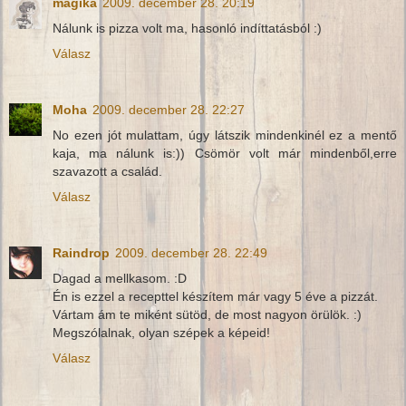
mágika
2009. december 28. 20:19
Nálunk is pizza volt ma, hasonló indíttatásból :)
Válasz
Moha
2009. december 28. 22:27
No ezen jót mulattam, úgy látszik mindenkinél ez a mentő
kaja, ma nálunk is:)) Csömör volt már mindenből,erre
szavazott a család.
Válasz
Raindrop
2009. december 28. 22:49
Dagad a mellkasom. :D
Én is ezzel a recepttel készítem már vagy 5 éve a pizzát.
Vártam ám te miként sütöd, de most nagyon örülök. :)
Megszólalnak, olyan szépek a képeid!
Válasz