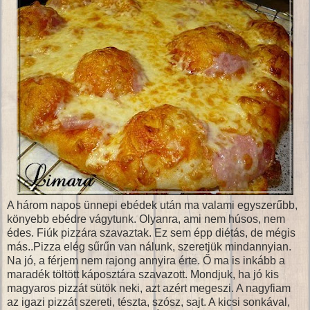
A három napos ünnepi ebédek után ma valami egyszerűbb,
könyebb ebédre vágytunk. Olyanra, ami nem húsos, nem
édes. Fiúk pizzára szavaztak. Ez sem épp diétás, de mégis
más..Pizza elég sűrűn van nálunk, szeretjük mindannyian.
Na jó, a férjem nem rajong annyira érte. Ő ma is inkább a
maradék töltött káposztára szavazott. Mondjuk, ha jó kis
magyaros pizzát sütök neki, azt azért megeszi. A nagyfiam
az igazi pizzát szereti, tészta, szósz, sajt. A kicsi sonkával,