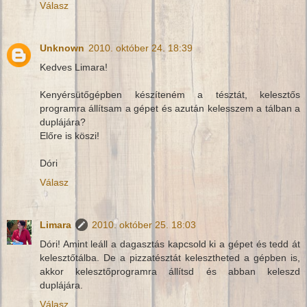
Válasz
Unknown
2010. október 24. 18:39
Kedves Limara!
Kenyérsütőgépben készíteném a tésztát, kelesztős
programra állítsam a gépet és azután kelesszem a tálban a
duplájára?
Előre is köszi!
Dóri
Válasz
Limara
2010. október 25. 18:03
Dóri! Amint leáll a dagasztás kapcsold ki a gépet és tedd át
kelesztőtálba. De a pizzatésztát kelesztheted a gépben is,
akkor kelesztőprogramra állítsd és abban keleszd
duplájára.
Válasz