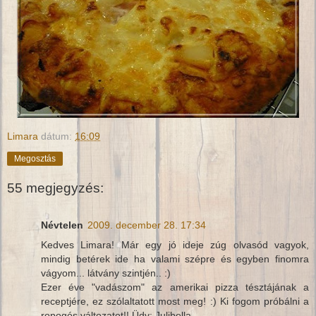
Limara
dátum:
16:09
Megosztás
55 megjegyzés:
Névtelen
2009. december 28. 17:34
Kedves Limara! Már egy jó ideje zúg olvasód vagyok,
mindig betérek ide ha valami szépre és egyben finomra
vágyom... látvány szintjén.. :)
Ezer éve "vadászom" az amerikai pizza tésztájának a
receptjére, ez szólaltatott most meg! :) Ki fogom próbálni a
ropogós változatot!! Üdv: Julibella