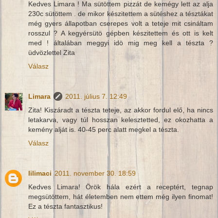
Kedves Limara ! Ma sütöttem pizzát de kemégy lett az alja
230c sütöttem . de mikor készitettem a sütéshez a tésztákat
még gyers állapotban cserepes volt a teteje mit csináltam
rosszul ? A kegyérsütö gépben készitettem és ott is kelt
med ! általában meggyi idö mig meg kell a tészta ?
üdvözlettel Zita
Válasz
Limara
2011. július 7. 12:49
Zita! Kiszáradt a tészta teteje, az akkor fordul elő, ha nincs
letakarva, vagy túl hosszan kelesztetted, ez okozhatta a
kemény alját is. 40-45 perc alatt megkel a tészta.
Válasz
lilimaci
2011. november 30. 18:59
Kedves Limara! Örök hála ezért a receptért, tegnap
megsütöttem, hát életemben nem ettem még ilyen finomat!
Ez a tészta fantasztikus!