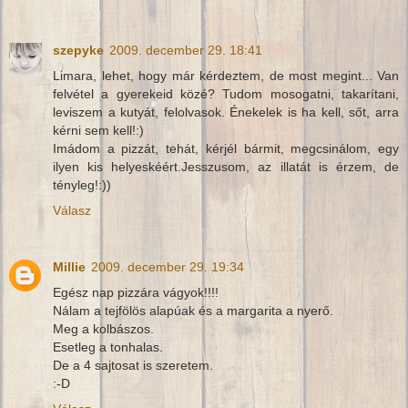
szepyke
2009. december 29. 18:41
Limara, lehet, hogy már kérdeztem, de most megint... Van
felvétel a gyerekeid közé? Tudom mosogatni, takarítani,
leviszem a kutyát, felolvasok. Énekelek is ha kell, sőt, arra
kérni sem kell!:)
Imádom a pizzát, tehát, kérjél bármit, megcsinálom, egy
ilyen kis helyeskéért.Jesszusom, az illatát is érzem, de
tényleg!:))
Válasz
Millie
2009. december 29. 19:34
Egész nap pizzára vágyok!!!!
Nálam a tejfölös alapúak és a margarita a nyerő.
Meg a kolbászos.
Esetleg a tonhalas.
De a 4 sajtosat is szeretem.
:-D