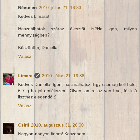
Névtelen
2010. július 21. 16:33
Kedves Limara!
Használhatok száraz élesztőt is?Ha igen, milyen
mennyiségben?
Köszönöm, Daniella
Válasz
Limara
2010. július 21. 16:38
Kedves Daniella! Igen, használhatsz! Egy csomag kell bele,
6-7 g ha jól emlékszem. Olyan, amire az van írva, fél kiló
liszthez elegendő.:)
Válasz
Csirli
2010. augusztus 31. 20:00
Nagyon-nagyon finom! Koszonom!