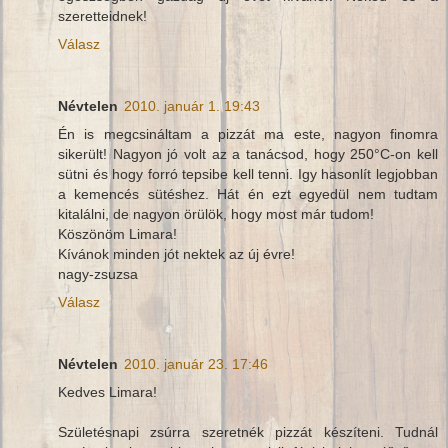
szeretteidnek!
Válasz
Névtelen
2010. január 1. 19:43
Én is megcsináltam a pizzát ma este, nagyon finomra
sikerült! Nagyon jó volt az a tanácsod, hogy 250°C-on kell
sütni és hogy forró tepsibe kell tenni. Igy hasonlít legjobban
a kemencés sütéshez. Hát én ezt egyedül nem tudtam
kitalálni, de nagyon örülök, hogy most már tudom!
Köszönöm Limara!
Kívánok minden jót nektek az új évre!
nagy-zsuzsa
Válasz
Névtelen
2010. január 23. 17:46
Kedves Limara!
Születésnapi zsúrra szeretnék pizzát készíteni. Tudnál