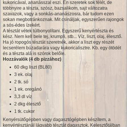
kukoricával, ananásszal eszi. Én szeretek sok félét, de
többnyire a tészta, szósz, bazsalikom, sajt változatra
szavazok, vagy a sonkás-ananászosra, bár tudom ezen
sokan megbotránkoznak. Mit csináljak, egyszerűen rajongok
a sós-édes ízekért.
A tésztát vétek túlbonyolítani. Egyszerű kenyértészta és
kész. Nem kell bele tej, krumpli, stb... Víz, liszt, olaj, élesztő.
Ha jó ropogós tésztát szeretnék, akkor a liszt egy részét
lecserélem búzadarára vagy kukoricalisztre. Kb. egy ötödét
és a tészta alá is szórok belőle.
Hozzávalók (4 db pizzához)
60 dkg liszt (BL80)
3 ek. olaj
2 tk. só
1 ek. oregánó
3,3 dl víz
2 dkg élesztő
1 tk. cukor
Kenyérsütőgépben vagy dagasztógépben készítem, a
kenyértésztánál lágyabb tésztát dagasztok. Kelesztőtálban