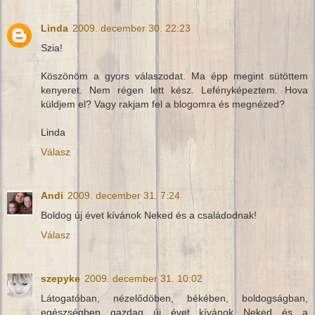
Linda
2009. december 30. 22:23
Szia!
Köszönöm a gyors válaszodat. Ma épp megint sütöttem
kenyeret. Nem régen lett kész. Lefényképeztem. Hova
küldjem el? Vagy rakjam fel a blogomra és megnézed?
Linda
Válasz
Andi
2009. december 31. 7:24
Boldog új évet kívánok Neked és a családodnak!
Válasz
szepyke
2009. december 31. 10:02
Látogatóban, nézelődöben, békében, boldogságban,
egészségben gazdag új évet kívánok Neked és a