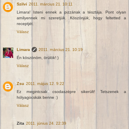
Szilvi
2011. március 21. 10:11
Limara! Isteni ennek a pizzának a tésztája. Pont olyan
amilyennek mi szeretjük. Köszönjük, hogy feltetted a
receptjét.
Válasz
Limara
2011. március 21. 10:19
Én köszönöm, örülök!:)
Válasz
Zsu
2011. május 12. 9:22
Ez megintcsak csodaszépre sikerült! Tetszenek a
hólyagocskák benne :)
Válasz
Zita
2011. június 24. 22:39