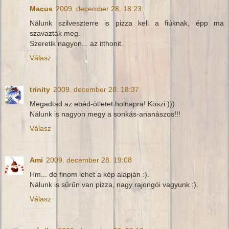
Macus
2009. december 28. 18:23
Nálunk szilveszterre is pizza kell a fiúknak, épp ma
szavazták meg.
Szeretik nagyon... az itthonit.
Válasz
trinity
2009. december 28. 18:37
Megadtad az ebéd-ötletet holnapra! Köszi:)))
Nálunk is nagyon megy a sonkás-ananászos!!!
Válasz
Ami
2009. december 28. 19:08
Hm... de finom lehet a kép alapján :).
Nálunk is sűrűn van pizza, nagy rajongói vagyunk :).
Válasz