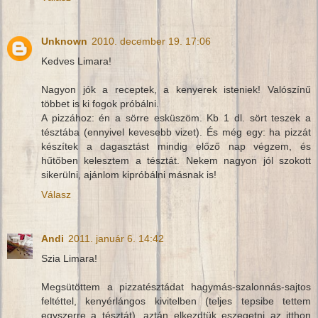
Unknown
2010. december 19. 17:06
Kedves Limara!
Nagyon jók a receptek, a kenyerek isteniek! Valószínű
többet is ki fogok próbálni.
A pizzához: én a sörre esküszöm. Kb 1 dl. sört teszek a
tésztába (ennyivel kevesebb vizet). És még egy: ha pizzát
készítek a dagasztást mindig előző nap végzem, és
hűtőben kelesztem a tésztát. Nekem nagyon jól szokott
sikerülni, ajánlom kipróbálni másnak is!
Válasz
Andi
2011. január 6. 14:42
Szia Limara!
Megsütöttem a pizzatésztádat hagymás-szalonnás-sajtos
feltéttel, kenyérlángos kivitelben (teljes tepsibe tettem
egyszerre a tésztát), aztán elkezdtük eszegetni az itthon