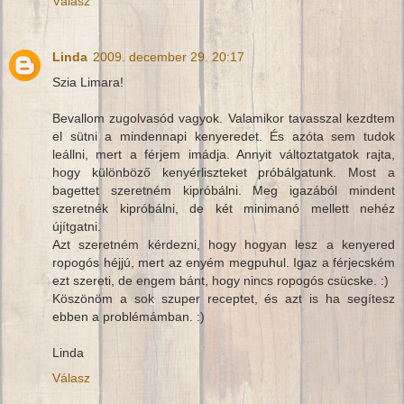
Válasz
Linda
2009. december 29. 20:17
Szia Limara!
Bevallom zugolvasód vagyok. Valamikor tavasszal kezdtem
el sütni a mindennapi kenyeredet. És azóta sem tudok
leállni, mert a férjem imádja. Annyit változtatgatok rajta,
hogy különböző kenyérliszteket próbálgatunk. Most a
bagettet szeretném kipróbálni. Meg igazából mindent
szeretnék kipróbálni, de két minimanó mellett nehéz
újítgatni.
Azt szeretném kérdezni, hogy hogyan lesz a kenyered
ropogós héjjú, mert az enyém megpuhul. Igaz a férjecském
ezt szereti, de engem bánt, hogy nincs ropogós csücske. :)
Köszönöm a sok szuper receptet, és azt is ha segítesz
ebben a problémámban. :)
Linda
Válasz