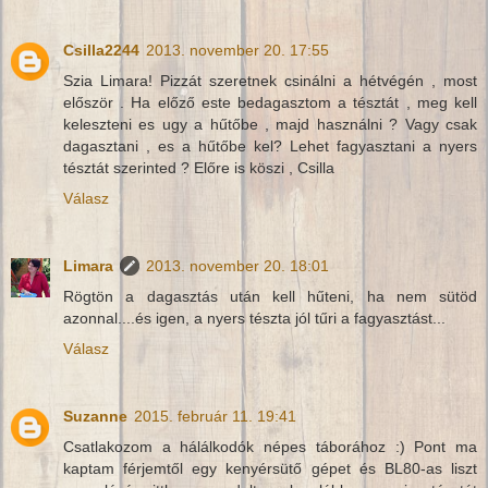
Csilla2244
2013. november 20. 17:55
Szia Limara! Pizzát szeretnek csinálni a hétvégén , most
először . Ha előző este bedagasztom a tésztát , meg kell
keleszteni es ugy a hűtőbe , majd használni ? Vagy csak
dagasztani , es a hűtőbe kel? Lehet fagyasztani a nyers
tésztát szerinted ? Előre is köszi , Csilla
Válasz
Limara
2013. november 20. 18:01
Rögtön a dagasztás után kell hűteni, ha nem sütöd
azonnal....és igen, a nyers tészta jól tűri a fagyasztást...
Válasz
Suzanne
2015. február 11. 19:41
Csatlakozom a hálálkodók népes táborához :) Pont ma
kaptam férjemtől egy kenyérsütő gépet és BL80-as liszt