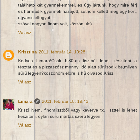
található két gyermekemmel, és úgy jártunk, hogy mire férj
és harmadik gyermek hazajött, sütnöm kellett még egy kört,
ugyanis elfogyott....
szóval nagyon finom volt, köszönjük:)
Válasz
Krisztina
2011. február 14. 10:28
Kedves Limara!Csak bl80-as lisztből lehet készíteni a
tésztát,és a pizzaszósz mennyi idő alatt sűrűsödik be,milyen
sűrű legyen?köszönöm elöre is hű olvasód,Krisz
Válasz
Limara
2011. február 18. 19:43
Krisz! Nem, finomlisztből vagy keverve tk. liszttel is lehet
készíteni. oylan sűrű mártás szerű legyen.
Válasz