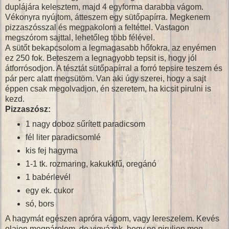
duplájára kelesztem, majd 4 egyforma darabba vágom.
Vékonyra nyújtom, átteszem egy sütőpapírra. Megkenem
pizzaszósszal és megpakolom a feltéttel. Vastagon
megszórom sajttal, lehetőleg több félével.
A sütőt bekapcsolom a legmagasabb hőfokra, az enyémen
ez 250 fok. Beteszem a legnagyobb tepsit is, hogy jól
átforrósodjon. A tésztát sütőpapírral a forró tepsire teszem és
pár perc alatt megsütöm. Van aki úgy szerei, hogy a sajt
éppen csak megolvadjon, én szeretem, ha kicsit pirulni is
kezd.
Pizzaszósz:
1 nagy doboz sűrített paradicsom
fél liter paradicsomlé
kis fej hagyma
1-1 tk. rozmaring, kakukkfű, oregánó
1 babérlevél
egy ek. cukor
só, bors
A hagymát egészen apróra vágom, vagy lereszelem. Kevés
olajon megpárolom, de vigyázok, hogy ne piruljon meg.