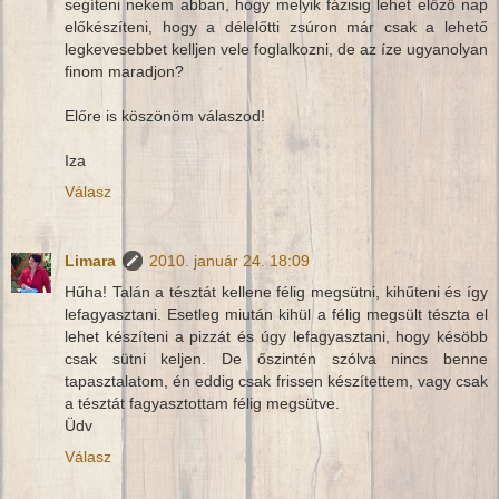
segíteni nekem abban, hogy melyik fázisig lehet előző nap
előkészíteni, hogy a délelőtti zsúron már csak a lehető
legkevesebbet kelljen vele foglalkozni, de az íze ugyanolyan
finom maradjon?
Előre is köszönöm válaszod!
Iza
Válasz
Limara
2010. január 24. 18:09
Hűha! Talán a tésztát kellene félig megsütni, kihűteni és így
lefagyasztani. Esetleg miután kihül a félig megsült tészta el
lehet készíteni a pizzát és úgy lefagyasztani, hogy késöbb
csak sütni keljen. De őszintén szólva nincs benne
tapasztalatom, én eddig csak frissen készítettem, vagy csak
a tésztát fagyasztottam félig megsütve.
Üdv
Válasz