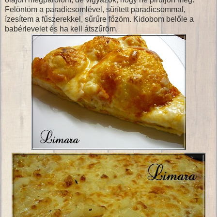
Felöntöm a paradicsomlével, sűrített paradicsommal,
ízesítem a fűszerekkel, sűrűre főzöm. Kidobom belőle a
babérlevelet és ha kell átszűröm.