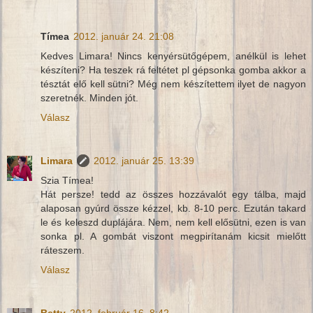
Tímea
2012. január 24. 21:08
Kedves Limara! Nincs kenyérsütőgépem, anélkül is lehet
készíteni? Ha teszek rá feltétet pl gépsonka gomba akkor a
tésztát elő kell sütni? Még nem készítettem ilyet de nagyon
szeretnék. Minden jót.
Válasz
Limara
2012. január 25. 13:39
Szia Tímea!
Hát persze! tedd az összes hozzávalót egy tálba, majd
alaposan gyúrd össze kézzel, kb. 8-10 perc. Ezután takard
le és keleszd duplájára. Nem, nem kell elősütni, ezen is van
sonka pl. A gombát viszont megpirítanám kicsit mielőtt
ráteszem.
Válasz