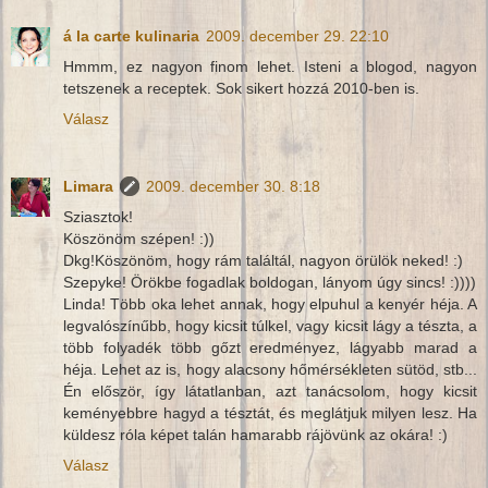
á la carte kulinaria
2009. december 29. 22:10
Hmmm, ez nagyon finom lehet. Isteni a blogod, nagyon
tetszenek a receptek. Sok sikert hozzá 2010-ben is.
Válasz
Limara
2009. december 30. 8:18
Sziasztok!
Köszönöm szépen! :))
Dkg!Köszönöm, hogy rám találtál, nagyon örülök neked! :)
Szepyke! Örökbe fogadlak boldogan, lányom úgy sincs! :))))
Linda! Több oka lehet annak, hogy elpuhul a kenyér héja. A
legvalószínűbb, hogy kicsit túlkel, vagy kicsit lágy a tészta, a
több folyadék több gőzt eredményez, lágyabb marad a
héja. Lehet az is, hogy alacsony hőmérsékleten sütöd, stb...
Én először, így látatlanban, azt tanácsolom, hogy kicsit
keményebbre hagyd a tésztát, és meglátjuk milyen lesz. Ha
küldesz róla képet talán hamarabb rájövünk az okára! :)
Válasz