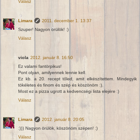
Válasz
Limara
2011. december 1. 13:37
Szuper! Nagyon örülök! :)
Válasz
viola
2012. január 8. 16:50
Ez valami fantörpikus!
Pont olyan, amilyennek lennie kell.
Ez kb. a 20. recept tőled, amit elkészítettem. Mindegyik
tökéletes és finom és szép és köszönöm :).
Most ez a pizza ugrott a kedvencségi lista elejére :)
Válasz
Limara
2012. január 8. 20:05
:))) Nagyon örülök, köszönöm szépen! :)
Válasz