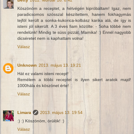
Betty
2012. február 16. 8:42
Köszönöm a receptet, a hétvégén kipróbáltam! Igaz, nem
paradicsomos szósszal készítettem, hanem fokhagymás
tejföl került a sonka-kukorica-kolbász karika alá, de így is
isteni jól sikerült. A 3 éves fiam közölte: - Soha többé nem
rendelünk! Mindig te süss pizzát, Mamika! :) Ennél nagyobb
dicséretet nem is kaphattam volna!
Válasz
Unknown
2013. május 13. 19:21
Hát ez valami isteni recept!
Remélem a többi receptel is ilyen sikert aratok majd!
1000hála és köszönet érte!
Válasz
Limara
2013. május 13. 19:54
:) :) Köszönöm, örülök! :)
Válasz