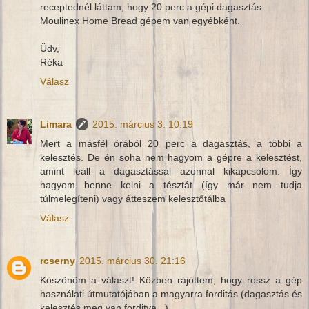
receptednél láttam, hogy 20 perc a gépi dagasztás.
Moulinex Home Bread gépem van egyébként.
Üdv,
Réka
Válasz
Limara
2015. március 3. 10:19
Mert a másfél órából 20 perc a dagasztás, a többi a
kelesztés. De én soha nem hagyom a gépre a kelesztést,
amint leáll a dagasztással azonnal kikapcsolom. Így
hagyom benne kelni a tésztát (így már nem tudja
túlmelegíteni) vagy átteszem kelesztőtálba
Válasz
rcserny
2015. március 30. 21:16
Köszönöm a választ! Közben rájöttem, hogy rossz a gép
használati útmutatójában a magyarra forditás (dagasztás és
kelesztés meg van forditva...)