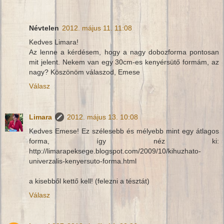
Névtelen
2012. május 11. 11:08
Kedves Limara!
Az lenne a kérdésem, hogy a nagy dobozforma pontosan
mit jelent. Nekem van egy 30cm-es kenyérsütő formám, az
nagy? Köszönöm válaszod, Emese
Válasz
Limara
2012. május 13. 10:08
Kedves Emese! Ez szélesebb és mélyebb mint egy átlagos
forma, így néz ki:
http://limarapeksege.blogspot.com/2009/10/kihuzhato-
univerzalis-kenyersuto-forma.html
a kisebből kettő kell! (felezni a tésztát)
Válasz