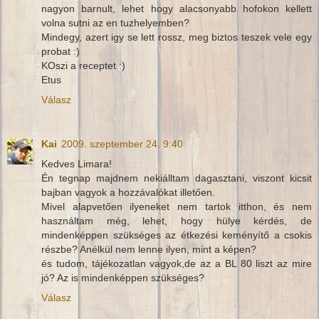
nagyon barnult, lehet hogy alacsonyabb hofokon kellett
volna sutni az en tuzhelyemben?
Mindegy, azert igy se lett rossz, meg biztos teszek vele egy
probat :)
KOszi a receptet :)
Etus
Válasz
Kai
2009. szeptember 24. 9:40
Kedves Limara!
Én tegnap majdnem nekiálltam dagasztani, viszont kicsit
bajban vagyok a hozzávalókat illetően.
Mivel alapvetően ilyeneket nem tartok itthon, és nem
használtam még, lehet, hogy hülye kérdés, de
mindenképpen szükséges az étkezési keményítő a csokis
részbe? Anélkül nem lenne ilyen, mint a képen?
és tudom, tájékozatlan vagyok,de az a BL 80 liszt az mire
jó? Az is mindenképpen szükséges?
Válasz