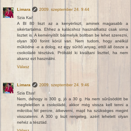
Limara
2009. szeptember 24. 9:44
Szia Kai!
A Bl 80 liszt az a kenyérliszt, aminek magasabb a
sikértartalma. Ehhez a kalácshoz használhatsz csak síma
lisztet is. A keményítőt bármelyik boltban be lehet szerezni,
olyan 300 forint körül van. Nem tudom, hogy anélkül
működne -e a dolog, ez egy sűrítő anyag, ettől áll össze a
csokoládé tésztává. Próbáld ki kiváltani liszttel, ha nem
akarsz ezt használni.
Válasz
Limara
2009. szeptember 24. 9:46
Szia Etus!
Nem, dehogy is 300 g, jó a 30 g. Ha nem sűrűsödött be
megfelelően a csokoládé, akkor még vissza kell tenni a
mikróba fél percre, átkeverni, majd ha szükséges megint
visszatenni. A 300 g liszt rengeteg, azért lehetett olyan
nehéz a tésztád.
Válasz