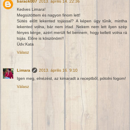
barack007
2013. április 14. 22:36
Kedves Limara!
Megsütöttem és nagyon finom lett!
Sütés előtt lekented tojással? A képen úgy tűnik, mintha
lekented volna, bár nem írtad. Nekem nem lett ilyen szép
fényes kérge, azért merült fel bennem, hogy kellett volna rá
tojás. Előre is köszönöm!!
Üdv:Kata
Válasz
Limara
2013. április 16. 9:10
Igen meg, elnézést, az kimaradt a receptből, pótolni fogom!
Válasz