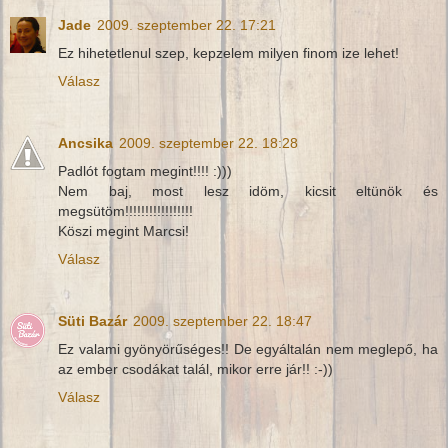
Jade
2009. szeptember 22. 17:21
Ez hihetetlenul szep, kepzelem milyen finom ize lehet!
Válasz
Ancsika
2009. szeptember 22. 18:28
Padlót fogtam megint!!!! :)))
Nem baj, most lesz idöm, kicsit eltünök és
megsütöm!!!!!!!!!!!!!!!!!
Köszi megint Marcsi!
Válasz
Süti Bazár
2009. szeptember 22. 18:47
Ez valami gyönyörűséges!! De egyáltalán nem meglepő, ha
az ember csodákat talál, mikor erre jár!! :-))
Válasz