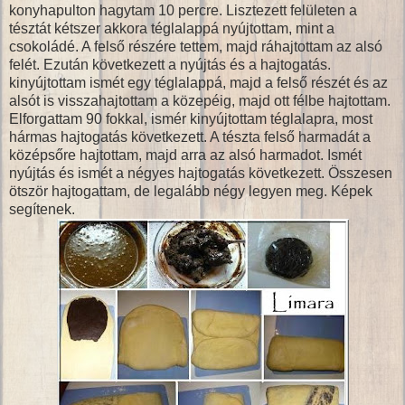
konyhapulton hagytam 10 percre. Lisztezett felületen a
tésztát kétszer akkora téglalappá nyújtottam, mint a
csokoládé. A felső részére tettem, majd ráhajtottam az alsó
felét. Ezután következett a nyújtás és a hajtogatás.
kinyújtottam ismét egy téglalappá, majd a felső részét és az
alsót is visszahajtottam a közepéig, majd ott félbe hajtottam.
Elforgattam 90 fokkal, ismér kinyújtottam téglalapra, most
hármas hajtogatás következett. A tészta felső harmadát a
középsőre hajtottam, majd arra az alsó harmadot. Ismét
nyújtás és ismét a négyes hajtogatás következett. Összesen
ötször hajtogattam, de legalább négy legyen meg. Képek
segítenek.