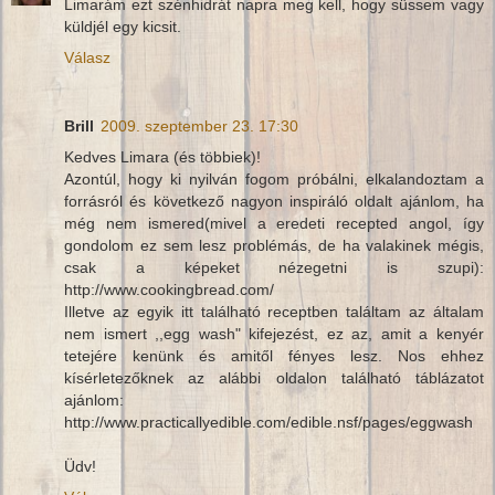
Limarám ezt szénhidrát napra meg kell, hogy süssem vagy
küldjél egy kicsit.
Válasz
Brill
2009. szeptember 23. 17:30
Kedves Limara (és többiek)!
Azontúl, hogy ki nyilván fogom próbálni, elkalandoztam a
forrásról és következő nagyon inspiráló oldalt ajánlom, ha
még nem ismered(mivel a eredeti recepted angol, így
gondolom ez sem lesz problémás, de ha valakinek mégis,
csak a képeket nézegetni is szupi):
http://www.cookingbread.com/
Illetve az egyik itt található receptben találtam az általam
nem ismert ,,egg wash" kifejezést, ez az, amit a kenyér
tetejére kenünk és amitől fényes lesz. Nos ehhez
kísérletezőknek az alábbi oldalon található táblázatot
ajánlom:
http://www.practicallyedible.com/edible.nsf/pages/eggwash
Üdv!