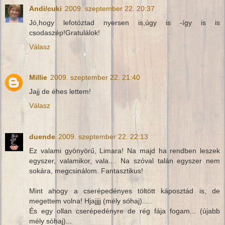
Andi/cuki
2009. szeptember 22. 20:37
Jó,hogy lefotóztad nyersen is,úgy is -így is is
csodaszép!Gratulálok!
Válasz
Millie
2009. szeptember 22. 21:40
Jajj de éhes lettem!
Válasz
duende
2009. szeptember 22. 22:13
Ez valami gyönyörű, Limara! Na majd ha rendben leszek
egyszer, valamikor, vala.... Na szóval talán egyszer nem
sokára, megcsinálom. Fantasztikus!
Mint ahogy a cserépedényes töltött káposztád is, de
megettem volna! Hjajjjj (mély sóhaj).....
És egy ollan cserépedényre de rég fája fogam... (újabb
mély sóhaj)...