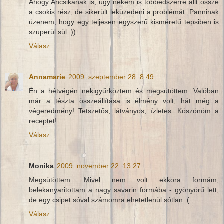
Ahogy Ancsikának is, úgy nekem is többedszerre állt össze
a csokis rész, de sikerült leküzedeni a problémát. Panninak
üzenem, hogy egy teljesen egyszerű kisméretű tepsiben is
szuperül sül :))
Válasz
Annamarie
2009. szeptember 28. 8:49
Én a hétvégén nekigyűrköztem és megsütöttem. Valóban
már a tészta összeállítása is élmény volt, hát még a
végeredmény! Tetszetős, látványos, ízletes. Köszönöm a
receptet!
Válasz
Monika
2009. november 22. 13:27
Megsütöttem. Mivel nem volt ekkora formám,
belekanyaritottam a nagy savarin formába - gyönyörű lett,
de egy csipet sóval számomra ehetetlenül sótlan :(
Válasz