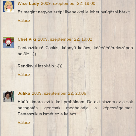
Wise Lady
2009. szeptember 22. 19:00
Ez megint nagyon szép! Ilyenekkel le lehet nyűgözni bárkit.
Válasz
Chef Viki
2009. szeptember 22. 19:02
Fantasztikus! Csokis, könnyű kalács, kééééééérekszépen
belőle :-))
Rendkívül inspiráló :-)))
Válasz
Julika
2009. szeptember 22. 20:06
Húúú Limara ezt ki kell próbálnom. De azt hiszem ez a sok
hajtogatás igencsak meghaladja a képességeimet.
Fantasztikus ismét ez a kalács.
Válasz