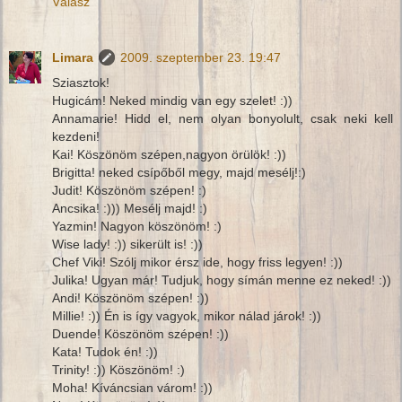
Válasz
Limara
2009. szeptember 23. 19:47
Sziasztok!
Hugicám! Neked mindig van egy szelet! :))
Annamarie! Hidd el, nem olyan bonyolult, csak neki kell
kezdeni!
Kai! Köszönöm szépen,nagyon örülök! :))
Brigitta! neked csípőből megy, majd mesélj!:)
Judit! Köszönöm szépen! :)
Ancsika! :))) Mesélj majd! :)
Yazmin! Nagyon köszönöm! :)
Wise lady! :)) sikerült is! :))
Chef Viki! Szólj mikor érsz ide, hogy friss legyen! :))
Julika! Ugyan már! Tudjuk, hogy símán menne ez neked! :))
Andi! Köszönöm szépen! :))
Millie! :)) Én is így vagyok, mikor nálad járok! :))
Duende! Köszönöm szépen! :))
Kata! Tudok én! :))
Trinity! :)) Köszönöm! :)
Moha! Kíváncsian várom! :))