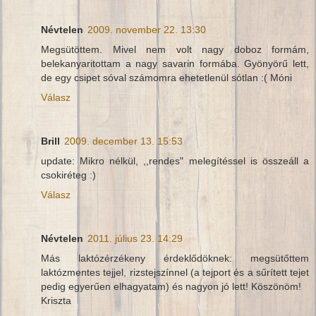
Névtelen
2009. november 22. 13:30
Megsütöttem. Mivel nem volt nagy doboz formám,
belekanyaritottam a nagy savarin formába. Gyönyörű lett,
de egy csipet sóval számomra ehetetlenül sótlan :( Móni
Válasz
Brill
2009. december 13. 15:53
update: Mikro nélkül, ,,rendes" melegítéssel is összeáll a
csokiréteg :)
Válasz
Névtelen
2011. július 23. 14:29
Más laktózérzékeny érdeklődöknek: megsütőttem
laktózmentes tejjel, rizstejszínnel (a tejport és a sűrített tejet
pedig egyerűen elhagyatam) és nagyon jó lett! Köszönöm!
Kriszta