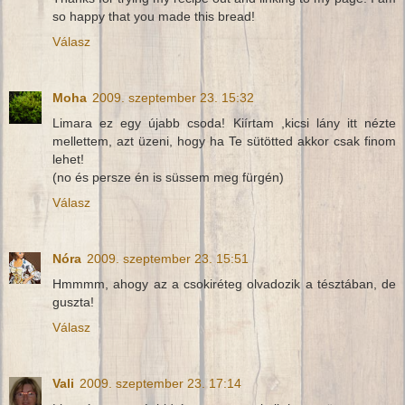
so happy that you made this bread!
Válasz
Moha
2009. szeptember 23. 15:32
Limara ez egy újabb csoda! Kiírtam ,kicsi lány itt nézte
mellettem, azt üzeni, hogy ha Te sütötted akkor csak finom
lehet!
(no és persze én is süssem meg fürgén)
Válasz
Nóra
2009. szeptember 23. 15:51
Hmmmm, ahogy az a csokiréteg olvadozik a tésztában, de
guszta!
Válasz
Vali
2009. szeptember 23. 17:14