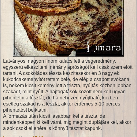
Látványos, nagyon finom kalács lett a végeredmény.
egyszerű elkészíteni, néhány apróságot kell csak szem előtt
tartani. A csokoládés tészta készítésekor én 3 nagy ek.
kukoricakeményítőt tettem bele, de elég a csapott evőkanál
is, nekem kicsit kemény lett a tészta, nyújtás közben jobban
szakadt, mint nyúlt. A hajtogatások között nem kell ugyan
pihentetni a tésztát, de ha nehezen nyújtható, közben
esetleg szakad is a tészta, akkor érdemes 5-10 perces
pihentetést beiktatni.
A formázás után kicsit lasabban kel a tészta, de
mindenképpen ki kell várni, míg megint duplájára kel, akkor
a sok csoki ellenére is könnyű tésztát kapunk.