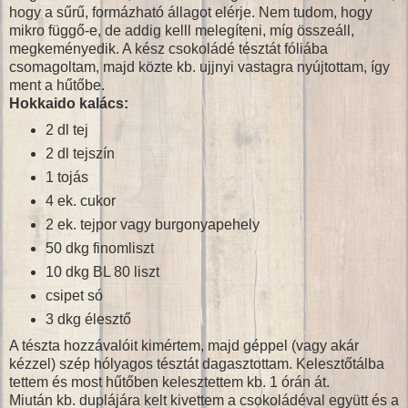
hogy a sűrű, formázható állagot elérje. Nem tudom, hogy
mikro függő-e, de addig kelll melegíteni, míg összeáll,
megkeményedik. A kész csokoládé tésztát fóliába
csomagoltam, majd közte kb. ujjnyi vastagra nyújtottam, így
ment a hűtőbe.
Hokkaido kalács:
2 dl tej
2 dl tejszín
1 tojás
4 ek. cukor
2 ek. tejpor vagy burgonyapehely
50 dkg finomliszt
10 dkg BL 80 liszt
csipet só
3 dkg élesztő
A tészta hozzávalóit kimértem, majd géppel (vagy akár
kézzel) szép hólyagos tésztát dagasztottam. Kelesztőtálba
tettem és most hűtőben kelesztettem kb. 1 órán át.
Miután kb. duplájára kelt kivettem a csokoládéval együtt és a