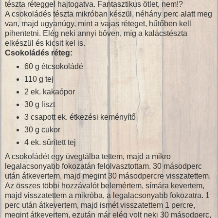
tészta réteggel hajtogatva. Fantasztikus ötlet, nem!?
A csokoládés tészta mikróban készül, néhány perc alatt meg
van, majd ugyanúgy, mint a vajas réteget, hűtőben kell
pihentetni. Elég neki annyi bőven, míg a kalácstészta
elkészül és kicsit kel is.
Csokoládés réteg:
60 g étcsokoládé
110 g tej
2 ek. kakaópor
30 g liszt
3 csapott ek. étkezési keményítő
30 g cukor
4 ek. sűrített tej
A csokoládét egy üvegtálba tettem, majd a mikro
legalacsonyabb fokozatán felolvasztottam. 30 másodperc
után átkevertem, majd megint 30 másodpercre visszatettem.
Az összes többi hozzávalót belemértem, símára kevertem,
majd visszatettem a mikróba, a legalacsonyabb fokozatra. 1
perc után átkevertem, majd ismét visszatettem 1 percre,
megint átkevertem, ezután már elég volt neki 30 másodperc,