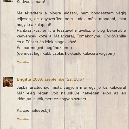
Kedves Limara!
Ma tévedtem a blogra először, nem böngésztem végig
teljesen, de egyszerűen nem tudok mást mondani, mint
hogy le a kalappal!
Fantasztikus, amit a tésztával művelsz, a blog bekerült a
kedvencek közé a Malackaraj, Tomakonyha, Chili&Vanília
és a Fűszer és lélek blogok közé.
És már megint megéheztem :)
(de most leginkább csokis hokkaido kalácsra vágyom)
Válasz
Brigitta
2009. szeptember 22. 16:57
Jaj,Limara,tudnád mióta vágyom már egy jó kis kalácsra!
Már elég régen volt nálunk.De hétvégén eljön az én
időm,tuti sütök,mert ez nagyon szuper!
Kalapemelééés!:))
Válasz