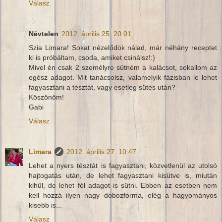
Válasz
Névtelen
2012. április 25. 20:01
Szia Limara! Sokat nézelődök nálad, már néhány receptet
ki is próbáltam, csoda, amiket csinálsz!:)
Mivel én csak 2 személyre sütném a kalácsot, sokallom az
egész adagot. Mit tanácsolsz, valamelyik fázisban le lehet
fagyasztani a tésztát, vagy esetleg sütés után?
Köszönöm!
Gabi
Válasz
Limara
2012. április 27. 10:47
Lehet a nyers tésztát is fagyasztani, közvetlenül az utolsó
hajtogatás után, de lehet fagyasztani kisütve is, miután
kihűl, de lehet fél adagot is sütni. Ebben az esetben nem
kell hozzá ilyen nagy dobozforma, elég a hagyományos
kisebb is...
Válasz