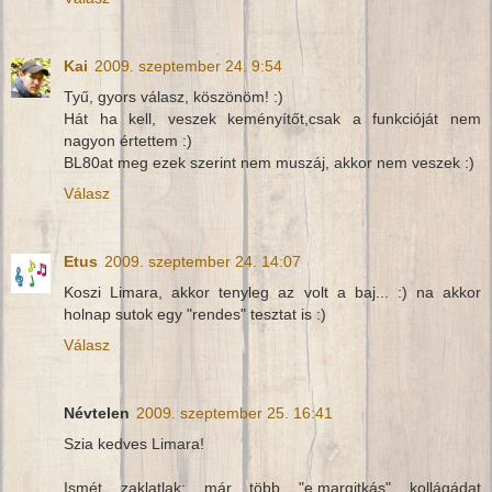
Kai
2009. szeptember 24. 9:54
Tyű, gyors válasz, köszönöm! :)
Hát ha kell, veszek keményítőt,csak a funkcióját nem
nagyon értettem :)
BL80at meg ezek szerint nem muszáj, akkor nem veszek :)
Válasz
Etus
2009. szeptember 24. 14:07
Koszi Limara, akkor tenyleg az volt a baj... :) na akkor
holnap sutok egy "rendes" tesztat is :)
Válasz
Névtelen
2009. szeptember 25. 16:41
Szia kedves Limara!
Ismét zaklatlak: már több "e.margitkás" kollágádat