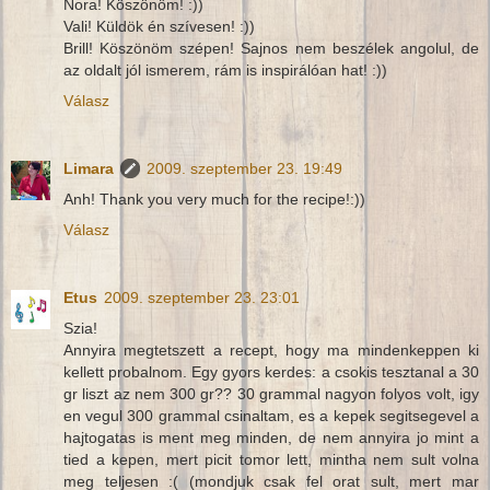
Nora! Köszönöm! :))
Vali! Küldök én szívesen! :))
Brill! Köszönöm szépen! Sajnos nem beszélek angolul, de
az oldalt jól ismerem, rám is inspirálóan hat! :))
Válasz
Limara
2009. szeptember 23. 19:49
Anh! Thank you very much for the recipe!:))
Válasz
Etus
2009. szeptember 23. 23:01
Szia!
Annyira megtetszett a recept, hogy ma mindenkeppen ki
kellett probalnom. Egy gyors kerdes: a csokis tesztanal a 30
gr liszt az nem 300 gr?? 30 grammal nagyon folyos volt, igy
en vegul 300 grammal csinaltam, es a kepek segitsegevel a
hajtogatas is ment meg minden, de nem annyira jo mint a
tied a kepen, mert picit tomor lett, mintha nem sult volna
meg teljesen :( (mondjuk csak fel orat sult, mert mar