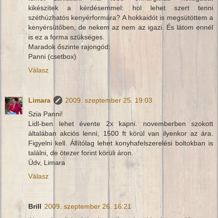
kikészítek a kérdésemmel: hol lehet szert tenni
széthúzhatós kenyérformára? A hokkaidót is megsütöttem a
kenyérsütőben, de nekem az nem az igazi. És látom ennél
is ez a forma szükséges.
Maradok őszinte rajongód:
Panni (csetbox)
Válasz
Limara
2009. szeptember 25. 19:03
Szia Panni!
Lidl-ben lehet évente 2x kapni. novemberben szokott
általában akciós lenni, 1500 ft körül van ilyenkor az ára.
Figyelni kell. Állítólag lehet konyhafelszerelési boltokban is
találni, de ötezer forint körüli áron.
Üdv, Limara
Válasz
Brill
2009. szeptember 26. 16:21