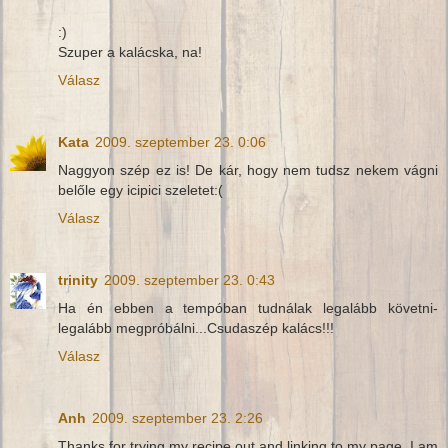
:)
Szuper a kalácska, na!
Válasz
Kata
2009. szeptember 23. 0:06
Naggyon szép ez is! De kár, hogy nem tudsz nekem vágni
belőle egy icipici szeletet:(
Válasz
trinity
2009. szeptember 23. 0:43
Ha én ebben a tempóban tudnálak legalább követni-
legalább megpróbálni...Csudaszép kalács!!!
Válasz
Anh
2009. szeptember 23. 2:26
Thanks for trying my recipe out and linking to my page. I am