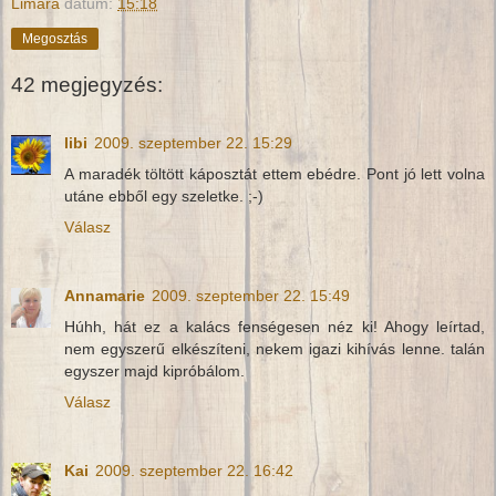
Limara
dátum:
15:18
Megosztás
42 megjegyzés:
libi
2009. szeptember 22. 15:29
A maradék töltött káposztát ettem ebédre. Pont jó lett volna
utáne ebből egy szeletke. ;-)
Válasz
Annamarie
2009. szeptember 22. 15:49
Húhh, hát ez a kalács fenségesen néz ki! Ahogy leírtad,
nem egyszerű elkészíteni, nekem igazi kihívás lenne. talán
egyszer majd kipróbálom.
Válasz
Kai
2009. szeptember 22. 16:42