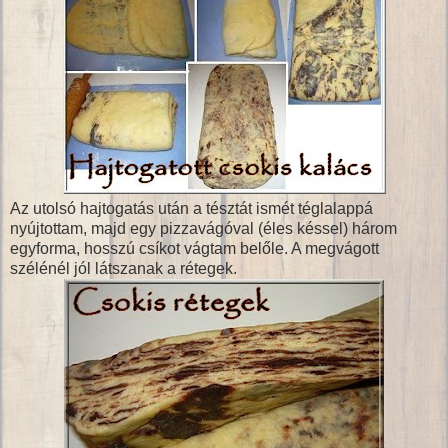
Az utolsó hajtogatás után a tésztát ismét téglalappá
nyújtottam, majd egy pizzavágóval (éles késsel) három
egyforma, hosszú csíkot vágtam belőle. A megvágott
szélénél jól látszanak a rétegek.