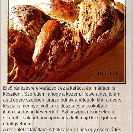
Első ránézésre elvarázsolt ez a kalács, és imádtam is
készíteni. Szerettem, ahogy a kezem, illetve a nyújtófám
alatt egyre szebben kirajzolódnak a rétegek. Már a nyers
tészta is mennyei volt, a kelttészta és a csokoládé
illata csodásan keveredett. Azt hiszem, elsőre elég jól
sikerült, csak néhány apróságra kell majd kicsit jobban
odafigyelnem.
A receptet
itt
találtam. A hokkaido kalács egy csokoládés