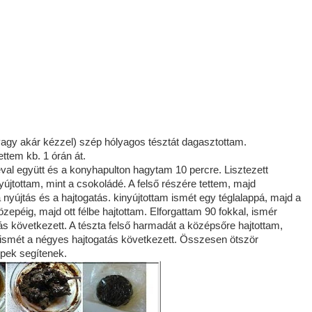
vagy akár kézzel) szép hólyagos tésztát dagasztottam.
ttem kb. 1 órán át.
éval együtt és a konyhapulton hagytam 10 percre. Lisztezett
nyújtottam, mint a csokoládé. A felső részére tettem, majd
a nyújtás és a hajtogatás. kinyújtottam ismét egy téglalappá, majd a
özepéig, majd ott félbe hajtottam. Elforgattam 90 fokkal, ismér
ás következett. A tészta felső harmadát a középsőre hajtottam,
 ismét a négyes hajtogatás következett. Összesen ötször
épek segítenek.