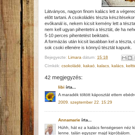
Látványos, nagyon finom kalács lett a véger
előtt tartani. A csokoládés tészta készítéseko
evőkanál is, nekem kicsit kemény lett a tészta
nem kell ugyan pihentetni a tésztát, de ha ne
5-10 perces pihentetést beiktatni.
A formázás után kicsit lasabban kel a tészta, 
sok csoki ellenére is könnyű tésztát kapunk.
Bejegyezte:
Limara
dátum:
15:18
Címkék:
csokoládé
,
kakaó
,
kalacs
,
kalács
,
keltt
42 megjegyzés:
libi
írta...
A maradék töltött káposztát ettem ebédre.
2009. szeptember 22. 15:29
Annamarie
írta...
Húhh, hát ez a kalács fenségesen néz ki
lenne. talán egyszer majd kipróbálom.