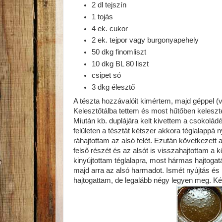
2 dl tejszín
1 tojás
4 ek. cukor
2 ek. tejpor vagy burgonyapehely
50 dkg finomliszt
10 dkg BL 80 liszt
csipet só
3 dkg élesztő
A tészta hozzávalóit kimértem, majd géppel (
Kelesztőtálba tettem és most hűtőben keleszte
Miután kb. duplájára kelt kivettem a csokolád
felületen a tésztát kétszer akkora téglalappá 
ráhajtottam az alsó felét. Ezután következett 
felső részét és az alsót is visszahajtottam a k
kinyújtottam téglalapra, most hármas hajtogat
majd arra az alsó harmadot. Ismét nyújtás és
hajtogattam, de legalább négy legyen meg. K