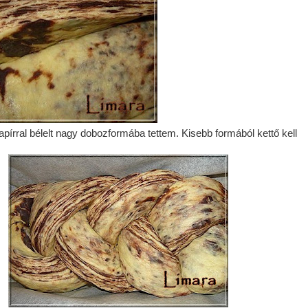
rral bélelt nagy dobozformába tettem. Kisebb formából kettő kell