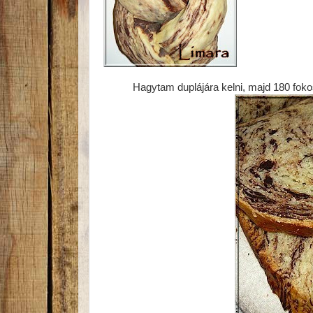
Hagytam duplájára kelni, majd 180 fokos