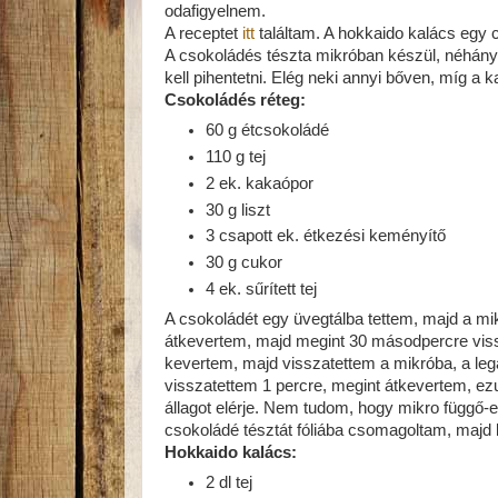
odafigyelnem.
A receptet
itt
találtam. A hokkaido kalács egy c
A csokoládés tészta mikróban készül, néhány 
kell pihentetni. Elég neki annyi bőven, míg a ka
Csokoládés réteg:
60 g étcsokoládé
110 g tej
2 ek. kakaópor
30 g liszt
3 csapott ek. étkezési keményítő
30 g cukor
4 ek. sűrített tej
A csokoládét egy üvegtálba tettem, majd a mi
átkevertem, majd megint 30 másodpercre vis
kevertem, majd visszatettem a mikróba, a leg
visszatettem 1 percre, megint átkevertem, ez
állagot elérje. Nem tudom, hogy mikro függő-e
csokoládé tésztát fóliába csomagoltam, majd k
Hokkaido kalács:
2 dl tej