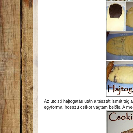
Az utolsó hajtogatás után a tésztát ismét tég
egyforma, hosszú csíkot vágtam belőle. A megv