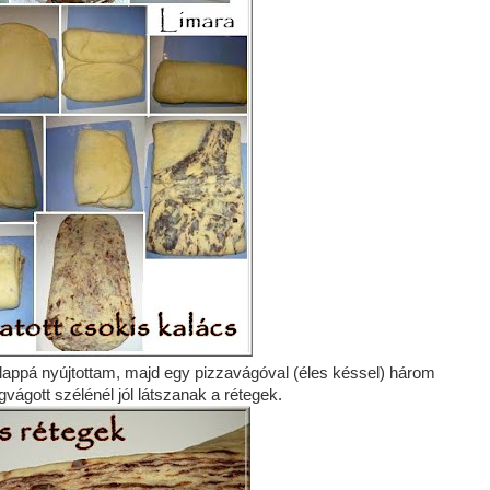
lalappá nyújtottam, majd egy pizzavágóval (éles késsel) három
ágott szélénél jól látszanak a rétegek.