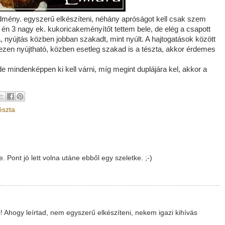
edmény. egyszerű elkészíteni, néhány apróságot kell csak szem
r én 3 nagy ek. kukoricakeményítőt tettem bele, de elég a csapott
, nyújtás közben jobban szakadt, mint nyúlt. A hajtogatások között
hezen nyújtható, közben esetleg szakad is a tészta, akkor érdemes
de mindenképpen ki kell várni, míg megint duplájára kel, akkor a
észta
 Pont jó lett volna utáne ebből egy szeletke. ;-)
! Ahogy leírtad, nem egyszerű elkészíteni, nekem igazi kihívás