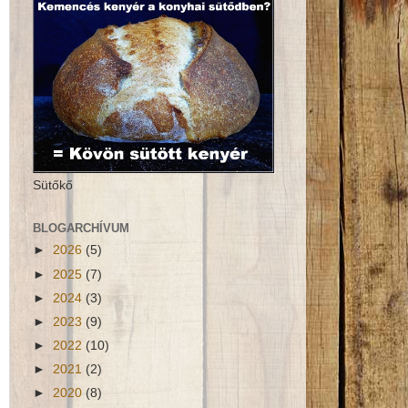
Sütőkő
BLOGARCHÍVUM
►
2026
(5)
►
2025
(7)
►
2024
(3)
►
2023
(9)
►
2022
(10)
►
2021
(2)
►
2020
(8)