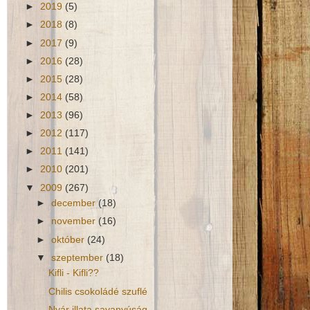
►
2019
(5)
►
2018
(8)
►
2017
(9)
►
2016
(28)
►
2015
(28)
►
2014
(58)
►
2013
(96)
►
2012
(117)
►
2011
(141)
►
2010
(201)
▼
2009
(267)
►
december
(18)
►
november
(16)
►
október
(24)
▼
szeptember
(18)
Kifli - Kifli??
Chilis csokoládé szuflé
Nyár illata savanyúság