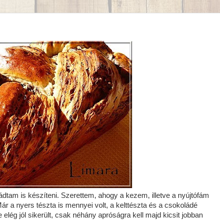
ádtam is készíteni. Szerettem, ahogy a kezem, illetve a nyújtófám
ár a nyers tészta is mennyei volt, a kelttészta és a csokoládé
 elég jól sikerült, csak néhány apróságra kell majd kicsit jobban