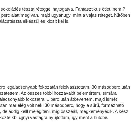
sokoládés tészta réteggel hajtogatva. Fantasztikus ötlet, nem!?
perc alatt meg van, majd ugyanúgy, mint a vajas réteget, hűtőben
lácstészta elkészül és kicsit kel is.
kro legalacsonyabb fokozatán felolvasztottam. 30 másodperc után
szatettem. Az összes többi hozzávalót belemértem, símára
alacsonyabb fokozatra. 1 perc után átkevertem, majd ismét
után már elég volt neki 30 másodperc, hogy a sűrű, formázható
, de addig kelll melegíteni, míg összeáll, megkeményedik. A kész
özte kb. ujjnyi vastagra nyújtottam, így ment a hűtőbe.