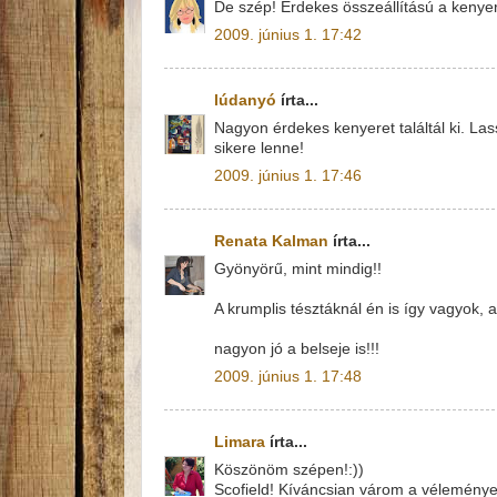
De szép! Érdekes összeállítású a kenyer
2009. június 1. 17:42
lúdanyó
írta...
Nagyon érdekes kenyeret találtál ki. La
sikere lenne!
2009. június 1. 17:46
Renata Kalman
írta...
Gyönyörű, mint mindig!!
A krumplis tésztáknál én is így vagyok, a
nagyon jó a belseje is!!!
2009. június 1. 17:48
Limara
írta...
Köszönöm szépen!:))
Scofield! Kíváncsian várom a véleményed