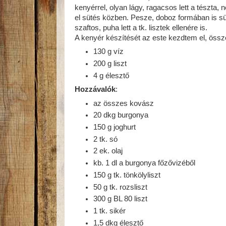
kenyérrel, olyan lágy, ragacsos lett a tészta,
el sütés közben. Pesze, doboz formában is sü
szaftos, puha lett a tk. lisztek ellenére is.
A kenyér készítését az este kezdtem el, össz
130 g víz
200 g liszt
4 g élesztő
Hozzávalók
:
az összes kovász
20 dkg burgonya
150 g joghurt
2 tk. só
2 ek. olaj
kb. 1 dl a burgonya főzővizéből
150 g tk. tönkölyliszt
50 g tk. rozsliszt
300 g BL 80 liszt
1 tk. sikér
1,5 dkg élesztő