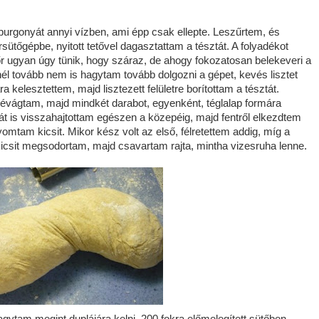
urgonyát annyi vízben, ami épp csak ellepte. Leszűrtem, és
ütőgépbe, nyitott tetővel dagasztattam a tésztát. A folyadékot
r ugyan úgy tünik, hogy száraz, de ahogy fokozatosan belekeveri a
rcnél tovább nem is hagytam tovább dolgozni a gépet, kevés lisztet
a kelesztettem, majd lisztezett felületre borítottam a tésztát.
évágtam, majd mindkét darabot, egyenként, téglalap formára
dalát is visszahajtottam egészen a közepéig, majd fentről elkezdtem
omtam kicsit. Mikor kész volt az első, félretettem addig, míg a
csit megsodortam, majd csavartam rajta, mintha vizesruha lenne.
agytam megint duplájára kelni. 200 fokra előmelegített sütőben