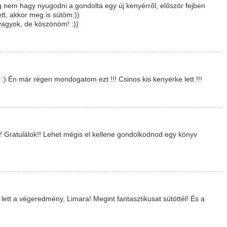
 nem hagy nyugodni a gondolta egy új kenyérről, először fejben
t, akkor meg is sütöm:))
agyok, de köszönöm! :))
 Én már régen mondogatom ezt !!! Csinos kis kenyérke lett !!!
!! Gratulálok!! Lehet mégis el kellene gondolkodnod egy könyv
ett a végeredmény, Limara! Megint fantasztikusat sütöttél! És a