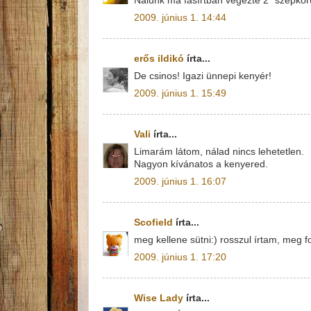
Nálunk ma fasírtban végezte 2 "szépkorú
2009. június 1. 14:44
erős ildikó
írta...
De csinos! Igazi ünnepi kenyér!
2009. június 1. 15:49
Vali
írta...
Limarám látom, nálad nincs lehetetlen.
Nagyon kívánatos a kenyered.
2009. június 1. 16:07
Scofield
írta...
meg kellene sütni:) rosszul írtam, meg fo
2009. június 1. 17:20
Wise Lady
írta...