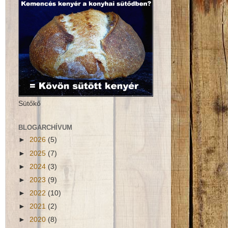
Sütőkő
BLOGARCHÍVUM
►
2026
(5)
►
2025
(7)
►
2024
(3)
►
2023
(9)
►
2022
(10)
►
2021
(2)
►
2020
(8)