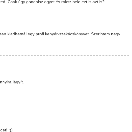
ed. Csak úgy gondolsz egyet és raksz bele ezt is azt is?
ssan kiadhatnál egy profi kenyér-szakácskönyvet. Szerintem nagy
nnyira lágyít.
et! :))