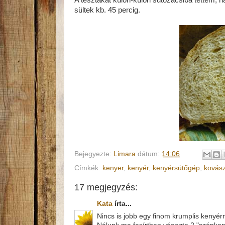
sültek kb. 45 percig.
Bejegyezte:
Limara
dátum:
14:06
Címkék:
kenyer
,
kenyér
,
kenyérsütőgép
,
kovás
17 megjegyzés:
Kata
írta...
Nincs is jobb egy finom krumplis kenyérn