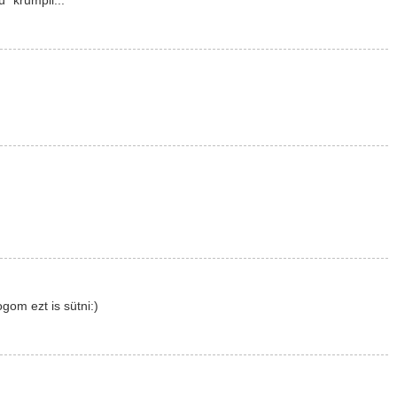
" krumpli...
gom ezt is sütni:)