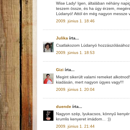
Wise Lady! Igen, általában néhány napig
teszem össze, és ha úgy érzem, megéret
Lúdanyó! Attól én még nagyon messze v
2009. június 1. 18:46
Julika
írta...
Csatlakozom Lúdanyó hozzászólásához :)
2009. június 1. 18:53
Gizi
írta...
Megint sikerült valami remeket alkotnod
kiadásán, mert nagyon ügyes vagy!!!
2009. június 1. 20:04
duende
írta...
Nagyon szép, lyukacsos, könnyű kenyér l
krumlis kenyeret imádom... :))
2009. június 1. 21:44