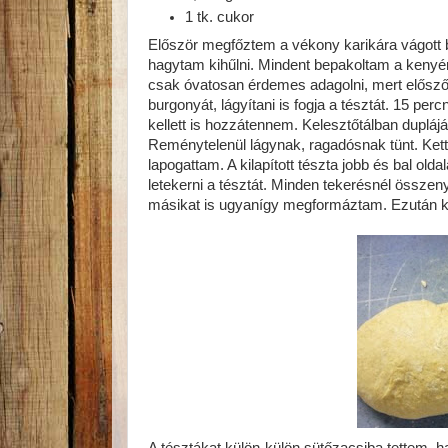
1 tk. cukor
Először megfőztem a vékony karikára vágott b
hagytam kihűlni. Mindent bepakoltam a kenyérs
csak óvatosan érdemes adagolni, mert elősző
burgonyát, lágyítani is fogja a tésztát. 15 pe
kellett is hozzátennem. Kelesztőtálban duplájár
Reménytelenül lágynak, ragadósnak tünt. Kett
lapogattam. A kilapított tészta jobb és bal ol
letekerni a tésztát. Minden tekerésnél összeny
másikat is ugyanígy megformáztam. Ezután ki
A tésztákat külön-külön sütőzacsiba tettem, h