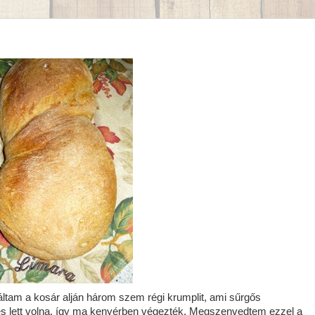
áltam a kosár alján három szem régi krumplit, ami sűrgős
vés lett volna, így ma kenyérben végezték. Megszenvedtem ezzel a