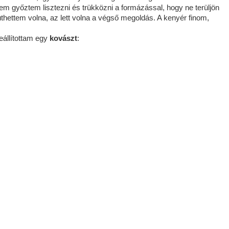
 nem győztem lisztezni és trükközni a formázással, hogy ne terüljön
thettem volna, az lett volna a végső megoldás. A kenyér finom,
eállítottam egy
kovászt
: