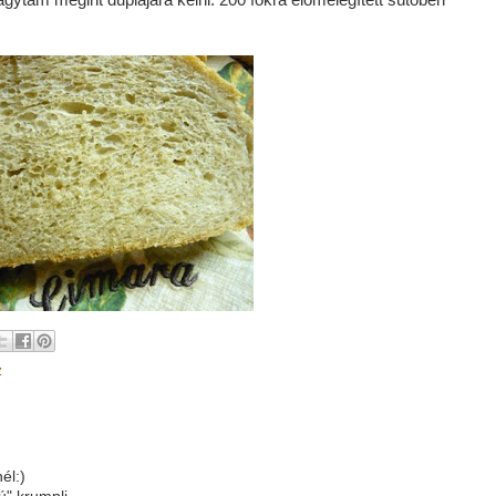
z
él:)