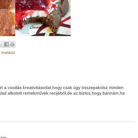
,
melasz
zt a csodás kreativitásodat,hogy csak úgy összepakolsz minden
alad alkotott remekművek recijéből,de az biztos,hogy bánnám,ha
nám.