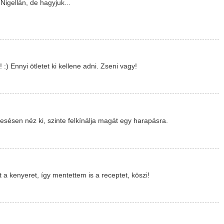
igellán, de hagyjuk...
 Ennyi ötletet ki kellene adni. Zseni vagy!
sésen néz ki, szinte felkínálja magát egy harapásra.
a kenyeret, így mentettem is a receptet, köszi!