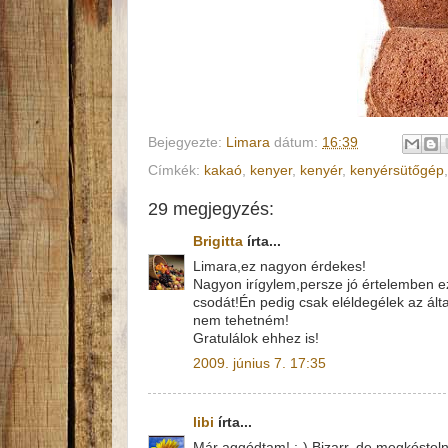
Bejegyezte:
Limara
dátum:
16:39
Címkék:
kakaó
,
kenyer
,
kenyér
,
kenyérsütőgép
29 megjegyzés:
Brigitta
írta...
Limara,ez nagyon érdekes!
Nagyon irígylem,persze jó értelemben e
csodát!Én pedig csak eléldegélek az ált
nem tehetném!
Gratulálok ehhez is!
2009. június 7. 17:35
libi
írta...
Már aggódtam! ;-) Bizarr, de megkóstol