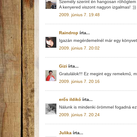
Személy szerint én hangosan röhögtem N
A kenyered viszont nagyon izgalmas! :))
2009. június 7. 19:48
Raindrop
írta...
Igazán megérdemelnél már egy könyvet! :)
2009. június 7. 20:02
Gizi
írta...
Gratulálok!!! Ez megint egy remekmű, me
2009. június 7. 20:16
erős ildikó
írta...
Nálunk is mindenki örömmel fogadná ezt 
2009. június 7. 20:24
Julika
írta...