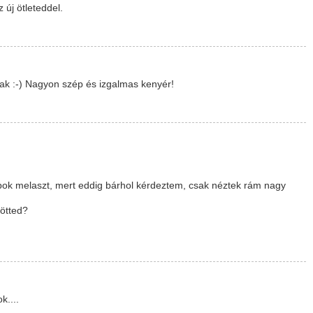
új ötleteddel.
ának :-) Nagyon szép és izgalmas kenyér!
apok melaszt, mert eddig bárhol kérdeztem, csak néztek rám nagy
ötted?
k....