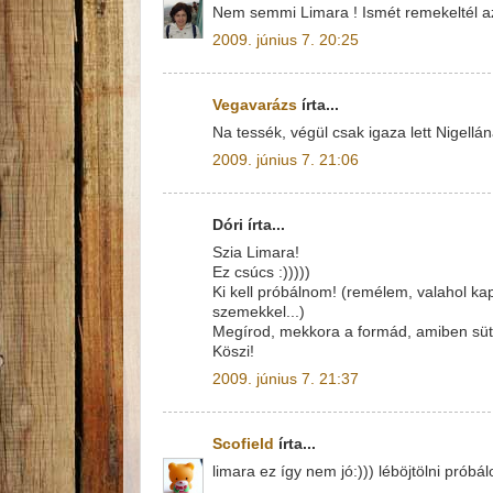
Nem semmi Limara ! Ismét remekeltél az 
2009. június 7. 20:25
Vegavarázs
írta...
Na tessék, végül csak igaza lett Nigell
2009. június 7. 21:06
Dóri írta...
Szia Limara!
Ez csúcs :)))))
Ki kell próbálnom! (remélem, valahol k
szemekkel...)
Megírod, mekkora a formád, amiben süt
Köszi!
2009. június 7. 21:37
Scofield
írta...
limara ez így nem jó:))) léböjtölni próbálo