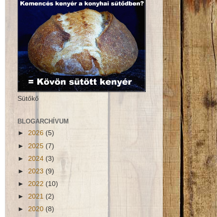
Sütőkő
BLOGARCHÍVUM
►
2026
(5)
►
2025
(7)
►
2024
(3)
►
2023
(9)
►
2022
(10)
►
2021
(2)
►
2020
(8)