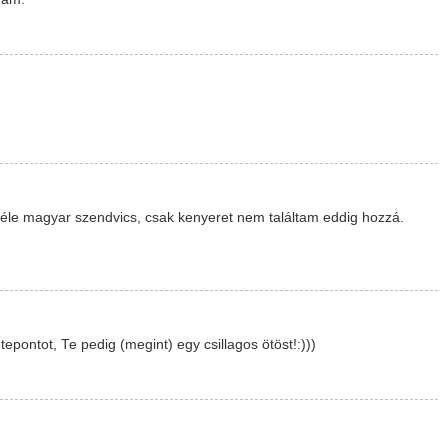
éle magyar szendvics, csak kenyeret nem találtam eddig hozzá.
etepontot, Te pedig (megint) egy csillagos ötöst!:)))