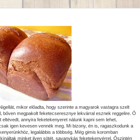
ellát, mikor előadta, hogy szerinte a magyarok vastagra szelt
, bőven megpakolt feketecseresznye lekvárral esznek reggelire. Ő
t eltévedt, annyira feketekenyeret nálunk kapni sem lehet,
t csak igen kevesen vennék meg. Mi bizony, én is, ragaszkodunk a
érkenyerünkhöz, legalábbis a többség. Még gimis koromban
 kínáltak minket ilyen sötét, savanykás feketekenyérrel. Őszintén