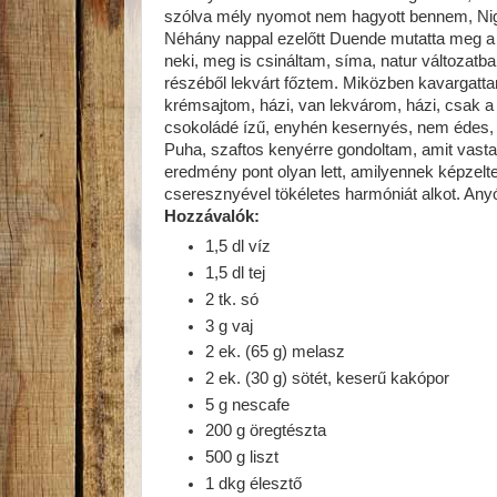
szólva mély nyomot nem hagyott bennem, Nige
Néhány nappal ezelőtt Duende mutatta meg 
neki, meg is csináltam, síma, natur változat
részéből lekvárt főztem. Miközben kavargattam
krémsajtom, házi, van lekvárom, házi, csak a
csokoládé ízű, enyhén kesernyés, nem édes, 
Puha, szaftos kenyérre gondoltam, amit vasta
eredmény pont olyan lett, amilyennek képzelte
cseresznyével tökéletes harmóniát alkot. Any
Hozzávalók:
1,5 dl víz
1,5 dl tej
2 tk. só
3 g vaj
2 ek. (65 g) melasz
2 ek. (30 g) sötét, keserű kakópor
5 g nescafe
200 g öregtészta
500 g liszt
1 dkg élesztő