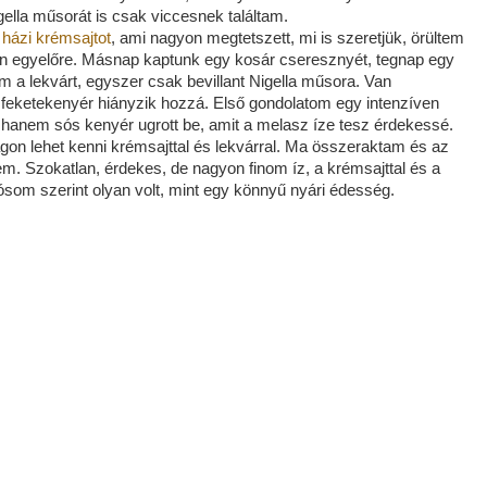
lla műsorát is csak viccesnek találtam.
a
házi krémsajtot
, ami nagyon megtetszett, mi is szeretjük, örültem
ban egyelőre. Másnap kaptunk egy kosár cseresznyét, tegnap egy
 a lekvárt, egyszer csak bevillant Nigella műsora. Van
 feketekenyér hiányzik hozzá. Első gondolatom egy intenzíven
hanem sós kenyér ugrott be, amit a melasz íze tesz érdekessé.
gon lehet kenni krémsajttal és lekvárral. Ma összeraktam és az
m. Szokatlan, érdekes, de nagyon finom íz, a krémsajttal és a
ósom szerint olyan volt, mint egy könnyű nyári édesség.