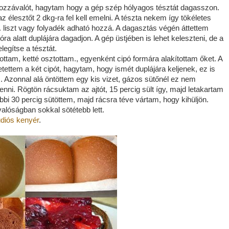
ozzávalót, hagytam hogy a gép szép hólyagos tésztát dagasszon.
z élesztőt 2 dkg-ra fel kell emelni. A tészta nekem így tökéletes
. liszt vagy folyadék adható hozzá. A dagasztás végén áttettem
óra alatt duplájára dagadjon. A gép üstjében is lehet keleszteni, de a
legítse a tésztát.
ítottam, ketté osztottam., egyenként cipó formára alakítottam őket. A
tettem a két cipót, hagytam, hogy ismét duplájára keljenek, ez is
m. Azonnal alá öntöttem egy kis vizet, gázos sütőnél ez nem
enni. Rögtön rácsuktam az ajtót, 15 percig sült így, majd letakartam
ábbi 30 percig sütöttem, majd rácsra téve vártam, hogy kihüljön.
alóságban sokkal sötétebb lett.
diós kenyér
.