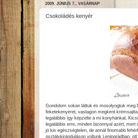
2009. JÚNIUS 7., VASÁRNAP
Csokoládés kenyér
Gondolom sokan láttuk és mosolyogtuk meg Nig
feketekenyeret, vastagon megkent krémsajttal
legalábbis így képzelte a mi konyhánkat. Kicsi
legalábbis erre, minden bizonnyal azért, mer
jó kis egészségtelen, de annál finomabb feh
osztálykiránduláson voltunk Leningrádban, ott