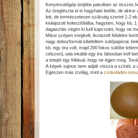
Kenyérsütőgép üstjébe pakoltam az összes h
Az öregtészta el is hagyható belőle, de akkor a
lett, de természetesen szükség szerint 1-2 ek
kiolajozott kelesztőtálba, hagytam, hogy kb. 1 
dagasztás végén ki kell kapcsolni, hogy ne me
Mikor szépen megkelt, lisztezett felületre bor
nagy dobozformát kibéleltem sütőpapírral, bele
kb. egy óra volt, majd 200 fokos sütőbe tette
célszerű, oda inkább egy kis lábosban kell bet
a tetejét egy fóliával, hogy ne égjen meg. Tov
A képek sajnos nem adják vissza a színét, a v
Egészen más ízvilág, mint a
csokoládés-kesu