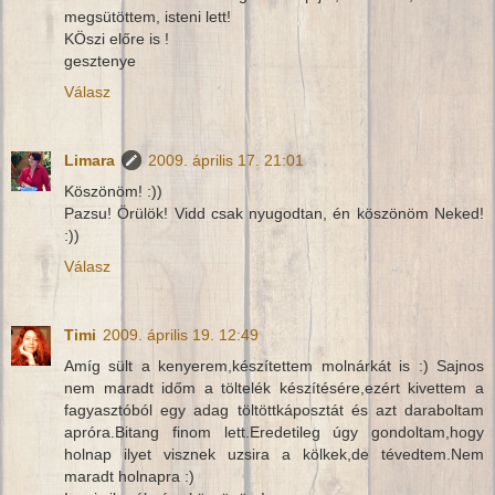
megsütöttem, isteni lett!
KÖszi előre is !
gesztenye
Válasz
Limara
2009. április 17. 21:01
Köszönöm! :))
Pazsu! Örülök! Vidd csak nyugodtan, én köszönöm Neked!
:))
Válasz
Timi
2009. április 19. 12:49
Amíg sült a kenyerem,készítettem molnárkát is :) Sajnos
nem maradt időm a töltelék készítésére,ezért kivettem a
fagyasztóból egy adag töltöttkáposztát és azt daraboltam
apróra.Bitang finom lett.Eredetileg úgy gondoltam,hogy
holnap ilyet visznek uzsira a kölkek,de tévedtem.Nem
maradt holnapra :)