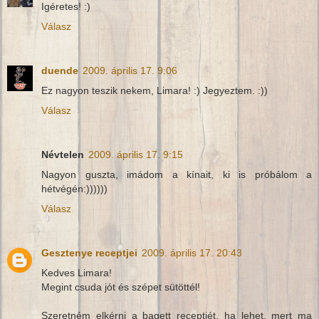
Igéretes! :)
Válasz
duende
2009. április 17. 9:06
Ez nagyon teszik nekem, Limara! :) Jegyeztem. :))
Válasz
Névtelen
2009. április 17. 9:15
Nagyon guszta, imádom a kínait, ki is próbálom a
hétvégén:))))))
Válasz
Gesztenye receptjei
2009. április 17. 20:43
Kedves Limara!
Megint csuda jót és szépet sütöttél!
Szeretném elkérni a bagett receptjét, ha lehet, mert ma