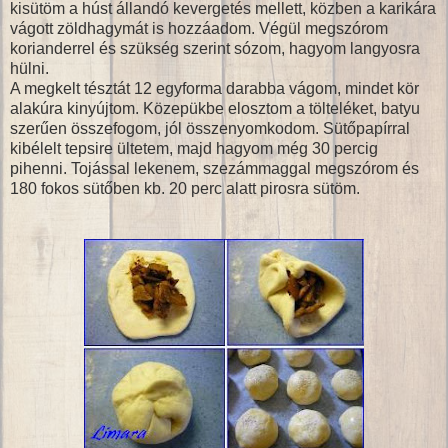
kisütöm a húst állandó kevergetés mellett, közben a karikára
vágott zöldhagymát is hozzáadom. Végül megszórom
korianderrel és szükség szerint sózom, hagyom langyosra
hülni.
A megkelt tésztát 12 egyforma darabba vágom, mindet kör
alakúra kinyújtom. Közepükbe elosztom a tölteléket, batyu
szerűen összefogom, jól összenyomkodom. Sütőpapírral
kibélelt tepsire ültetem, majd hagyom még 30 percig
pihenni. Tojással lekenem, szezámmaggal megszórom és
180 fokos sütőben kb. 20 perc alatt pirosra sütöm.