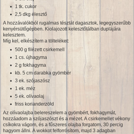
1 tk. cukor
2,5 dkg élesztő
A hozzávalókból rugalmas tésztát dagasztok, legegyszerűbb
kenyérsütőgépben. Kiolajozott kelesztőtálban duplájára
kelesztem.
Míg kel, elkészítem a tölteléket:
500 g filézett csirkemell
1 cs. újhagyma
2 g fokhagyma
kb. 5 cm darabka gyömbér
3 ek. szójaszósz
1 ek. méz
5 ek. olívaolaj
friss korianderzöld
Az olívaolajba belereszelem a gyömbért, fokhagymát,
hozzáadom a szójaszószt és a mézet. A csirkemellet vékony
csíkokra vágom, és a fűszeres olajba forgatom, 30 percig
hagyom állni. A wokkot felforrósítom, majd 3 adagban