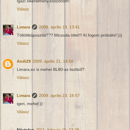
Igazi sikerélmény,köszönöm!
Válasz
Limara
2009. április 19. 13:41
Töltöttkáposztát??? Micsoda ötlet!!! Ki fogom próbálni!:)))
Válasz
Andi29
2009. április 21. 14:50
Limara,ez is mehet BL80-as lisztből?
Válasz
Limara
2009. április 23. 16:57
igen, mehet:))
Válasz
Névtelen
2011. február 15. 13:29