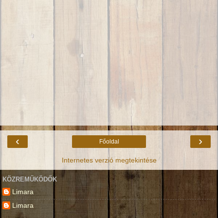
‹
›
Főoldal
Internetes verzió megtekintése
KÖZREMŰKÖDŐK
Limara
Limara