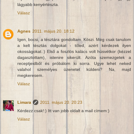
lágyabb kenyértészta.
Válasz
Agnes
2011. május 20. 18:12
Igen, bocsi, a tésztára gondoltam. Köszi. Még csak tanulom
a kelt tésztás dolgokat - tőled, azért kérdezek ilyen
okosságokat.:) Első a foszlós kalács volt húsvétkor (kézzel
dagasztottam), istenire sikerült. Azóta szemezgetek a
receptjeidből és próbálom ki sorra. Ugye lehet neked
valahol személyes üzenetet küldeni? Na, majd
megkeresem.
Válasz
Limara
2011. május 20. 20:23
Kérdezz csak!:) Itt van jobb oldalt a mail címem:)
Válasz