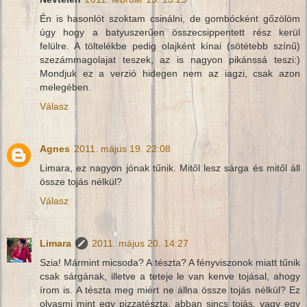
Én is hasonlót szoktam csinálni, de gombócként gőzölöm
úgy hogy a batyuszerűen összecsippentett rész kerül
felülre. A töltelékbe pedig olajként kínai (sötétebb színű)
szezámmagolajat teszek, az is nagyon pikánssá teszi:)
Mondjuk ez a verzió hidegen nem az iagzi, csak azon
melegében.
Válasz
Agnes
2011. május 19. 22:08
Limara, ez nagyon jónak tűnik. Mitől lesz sárga és mitől áll
össze tojás nélkül?
Válasz
Limara
2011. május 20. 14:27
Szia! Mármint micsoda? A tészta? A fényviszonok miatt tűnik
csak sárgának, illetve a teteje le van kenve tojásal, ahogy
írom is. A tészta meg miért ne állna össze tojás nélkül? Ez
olyasmi mint egy pizzatészta, abban sincs tojás, vagy egy