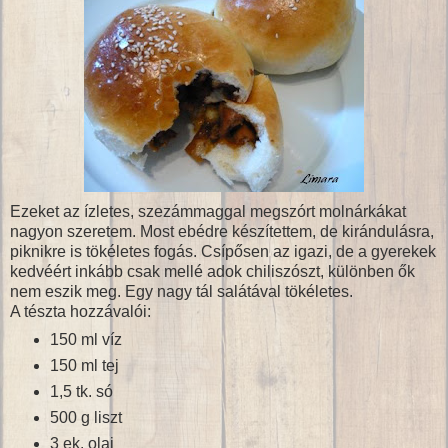
Ezeket az ízletes, szezámmaggal megszórt molnárkákat
nagyon szeretem. Most ebédre készítettem, de kirándulásra,
piknikre is tökéletes fogás. Csípősen az igazi, de a gyerekek
kedvéért inkább csak mellé adok chiliszószt, különben ők
nem eszik meg. Egy nagy tál salátával tökéletes.
A tészta hozzávalói:
150 ml víz
150 ml tej
1,5 tk. só
500 g liszt
3 ek. olaj