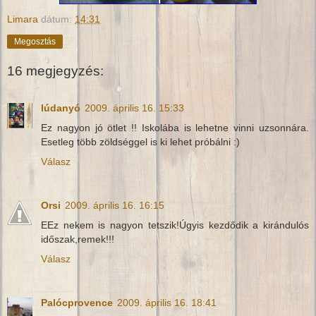
Limara
dátum:
14:31
Megosztás
16 megjegyzés:
lúdanyó
2009. április 16. 15:33
Ez nagyon jó ötlet !! Iskolába is lehetne vinni uzsonnára.
Esetleg több zöldséggel is ki lehet próbálni :)
Válasz
Orsi
2009. április 16. 16:15
EEz nekem is nagyon tetszik!Úgyis kezdődik a kirándulós
időszak,remek!!!
Válasz
Palócprovence
2009. április 16. 18:41