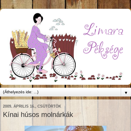
▼
2009. ÁPRILIS 16., CSÜTÖRTÖK
Kínai húsos molnárkák