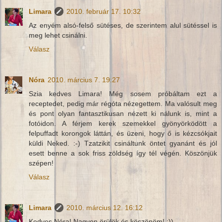
Limara
2010. február 17. 10:32
Az enyém alsó-felső sütéses, de szerintem alul sütéssel is
meg lehet csinálni.
Válasz
Nóra
2010. március 7. 19:27
Szia kedves Limara! Még sosem próbáltam ezt a
receptedet, pedig már régóta nézegettem. Ma valósult meg
és pont olyan fantasztikusan nézett ki nálunk is, mint a
fotóidon. A férjem kerek szemekkel gyönyörködött a
felpuffadt korongok láttán, és üzeni, hogy ő is kézcsókjait
küldi Neked. :-) Tzatzikit csináltunk öntet gyanánt és jól
esett benne a sok friss zöldség így tél végén. Köszönjük
szépen!
Válasz
Limara
2010. március 12. 16:12
Kedves Nóra! Nagyon örülök és köszönöm! :))