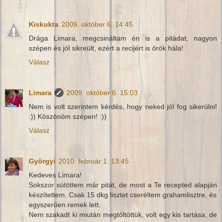
Kiskukta
2009. október 6. 14:45
Drága Limara, megcsináltam én is a pitádat, nagyon
szépen és jól sikreült, ezért a recijért is örök hála!
Válasz
Limara
2009. október 6. 15:03
Nem is volt szerintem kérdés, hogy neked jól fog sikerülni!
:)) Köszönöm szépen! :))
Válasz
Györgyi
2010. február 1. 13:45
Kedeves Limara!
Sokszor sütöttem már pitát, de most a Te recepted alapján
készítettem. Csak 15 dkg lisztet cseréltem grahamlisztre, és
egyszerűen remek lett.
Nem szakadt ki miután megtöltöttük, volt egy kis tartása, de