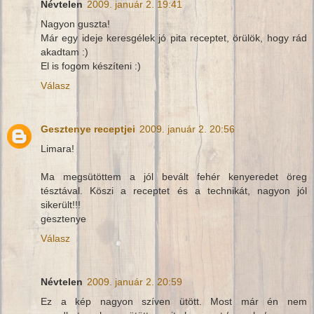
Névtelen
2009. január 2. 19:41
Nagyon guszta!
Már egy ideje keresgélek jó pita receptet, örülök, hogy rád
akadtam :)
El is fogom készíteni :)
Válasz
Gesztenye receptjei
2009. január 2. 20:56
Limara!
Ma megsütöttem a jól bevált fehér kenyeredet öreg
tésztával. Köszi a receptet és a technikát, nagyon jól
sikerült!!!
gesztenye
Válasz
Névtelen
2009. január 2. 20:59
Ez a kép nagyon szíven ütött. Most már én nem