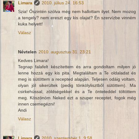
Limara
2010. július 24. 16:53
Szia! Őszintén szólva még nem hallottam ilyet. Nem mozog
a tengely? nem ereszt egy kis olajat? Én szervízbe vinném
kuka helyett!
Válasz
Névtelen
2010. augusztus 31. 23:21
Kedves Limara!
Tegnap falafelt készítettem és arra gondoltam milyen jó
lenne hozzá egy kis pita. Megtaláltam a Te oldaladat és
meg is sütöttem a recepted alapján. Teljesen odáig voltam,
olyan jól sikerültek (pedig tönkölylisztből sütöttem). Ma
csirkehússal, zöldségekkel és a Te önteteddel töltöttem
meg. Köszönöm Neked ezt a szuper receptet, fogok még
innen csemegézni!
Andi
Válasz
Limara
2010. szeptember 1. 9:58