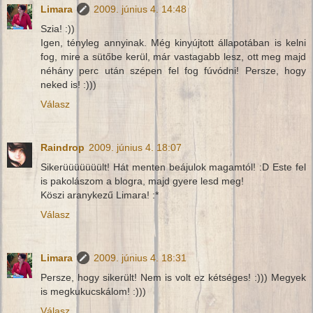
Limara
2009. június 4. 14:48
Szia! :))
Igen, tényleg annyinak. Még kinyújtott állapotában is kelni
fog, mire a sütőbe kerül, már vastagabb lesz, ott meg majd
néhány perc után szépen fel fog fúvódni! Persze, hogy
neked is! :)))
Válasz
Raindrop
2009. június 4. 18:07
Sikerüüüüüüült! Hát menten beájulok magamtól! :D Este fel
is pakolászom a blogra, majd gyere lesd meg!
Köszi aranykezű Limara! :*
Válasz
Limara
2009. június 4. 18:31
Persze, hogy sikerült! Nem is volt ez kétséges! :))) Megyek
is megkukucskálom! :)))
Válasz