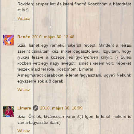
Röviden: szuper lett és isteni finom! Köszönöm a bátorítást
itt is :)
Válasz
Renée
2010. május 30. 13:48
Szia! Ismét egy remekül sikerült recept. Mindent a leírás
szerint csináltam kézi mixer dagasztójával. Izgultam, hogy
lyukas lesz-e a közepe, és gyönyörűen kinyílt. :) Sülés
közben vett egy nagy levegőt! Ismét sikerem volt. Képeket
teszek majd fel róla. Köszönöm, Limara!
A megmaradt darabokat le lehet fagyasztani, ugye? Nekünk
egyszerre sok a 8 darab.
Válasz
Limara
2010. május 30. 18:09
Szia! Örülök, kíváncsian várom!:)) Igen, le lehet, nekem is
van a fagyasztómban:)
Válasz