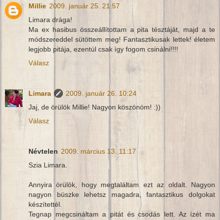
Millie
2009. január 25. 21:57
Limara drága!
Ma ex hasibus összeállítottam a pita tésztáját, majd a te
módszereddel sütöttem meg! Fantasztikusak lettek! életem
legjobb pitája, ezentúl csak így fogom csinálni!!!!
Válasz
Limara
2009. január 26. 10:24
Jaj, de örülök Millie! Nagyon köszönöm! :))
Válasz
Névtelen
2009. március 13. 11:17
Szia Limara.
Annyira örülök, hogy megtaláltam ezt az oldalt. Nagyon
nagyon büszke lehetsz magadra, fantasztikus dolgokat
készítettél.
Tegnap megcsináltam a pitát és csodás lett. Az ízét ma