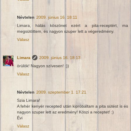
Névtelen
2009. június 16. 18:11
Limara, hálás köszönet ezért a pita-receptért, ma
megsütöttem, és nagyon szuper lett a végeredmény.
Válasz
Limara
2009. június 16. 18:13
örülök! Nagyon szívesen! :))
Válasz
Névtelen
2009. szeptember 1. 17:21
Szia Limara!
A fehér kenyér recepted után kipróbáltam a pita sütést is és
nagyon szuper lett az eredmény! Köszi a receptet! :)
Évi
Válasz