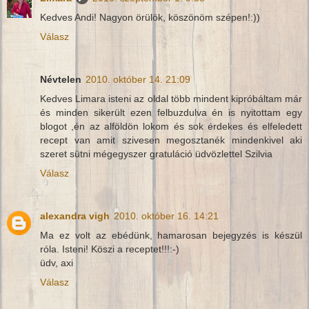
Kedves Andi! Nagyon örülök, köszönöm szépen!:))
Válasz
Névtelen
2010. október 14. 21:09
Kedves Limara isteni az oldal több mindent kipróbáltam már
és minden sikerült ezen felbuzdulva én is nyitottam egy
blogot ,én az alföldön lokom és sok érdekes és elfeledett
recept van amit szivesen megosztanék mindenkivel aki
szeret sütni mégegyszer gratuláció üdvözlettel Szilvia
Válasz
alexandra vigh
2010. október 16. 14:21
Ma ez volt az ebédünk, hamarosan bejegyzés is készül
róla. Isteni! Köszi a receptet!!!:-)
üdv, axi
Válasz