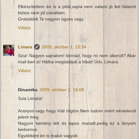
Elkészítettem én is a pitát,sajna nem valami jó lett.Valamit
biztos nem jól csináltam.
Gratulálok Te nagyon ügyes vagy.
Válasz
Limara
2009. október 1. 15:34
Szia! Nagyon sajnálom! leírnád, hogy mi nem sikerült? Akár
mail-ben is! Hátha megtaláljuk a hibát! Üdv, Limara
Válasz
Dinamika
2009. október 1. 16:08
Szia Limara!
Aranyos vagy hogy írtál rögtön.Nem tudom miért névtelenül
jelent meg.
Nagyon kemény lett és lapos maradt,pedig ez a lányom
kedvence.
Egyébként én is makói vagyok.