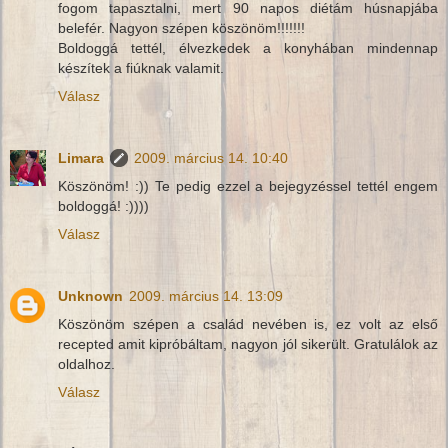
fogom tapasztalni, mert 90 napos diétám húsnapjába
belefér. Nagyon szépen köszönöm!!!!!!!
Boldoggá tettél, élvezkedek a konyhában mindennap
készítek a fiúknak valamit.
Válasz
Limara
2009. március 14. 10:40
Köszönöm! :)) Te pedig ezzel a bejegyzéssel tettél engem
boldoggá! :))))
Válasz
Unknown
2009. március 14. 13:09
Köszönöm szépen a család nevében is, ez volt az első
recepted amit kipróbáltam, nagyon jól sikerült. Gratulálok az
oldalhoz.
Válasz