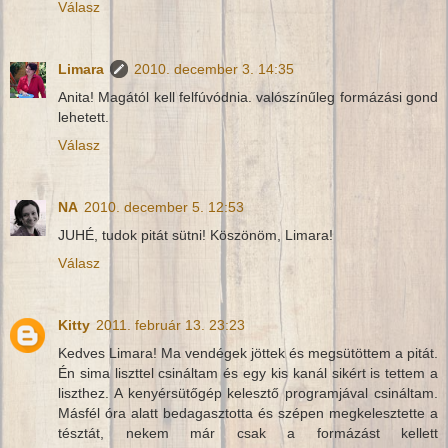
Válasz
Limara
2010. december 3. 14:35
Anita! Magától kell felfúvódnia. valószínűleg formázási gond
lehetett.
Válasz
NA
2010. december 5. 12:53
JUHÉ, tudok pitát sütni! Köszönöm, Limara!
Válasz
Kitty
2011. február 13. 23:23
Kedves Limara! Ma vendégek jöttek és megsütöttem a pitát.
Én sima liszttel csináltam és egy kis kanál sikért is tettem a
liszthez. A kenyérsütőgép kelesztő programjával csináltam.
Másfél óra alatt bedagasztotta és szépen megkelesztette a
tésztát, nekem már csak a formázást kellett