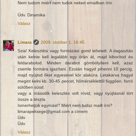
Nem tudom miért nem tudok neked emailban írni.
Üdv. Dinamika
Válasz
Limara
2009. október 1. 16:45
Szia! Kelesztési vagy formázási gond lehetett. A dagasztás
után kelnie kell legalább egy órán át, majd kiborítod és
feldarabolod. Minden darabot gömbölyíteni kell, azaz
zsemle formára igazítani. Ezután hagyd pihenni 10 percig,
majd nyújtsd őket egyesével kör alakúra. Letakarva hagyd
megint kelni kb. 30-45 percet, hőmérséklettől függően. forró
sütőben süsd.
vagy a második kelesztés volt rövid, vagy nyújtásnál tört
össze a tészta.
Ismerhetjük egymást? Miért nem tudsz mailt írni?
limarapeksege@gmail.com a címem
Üdv
Üdv
Válasz