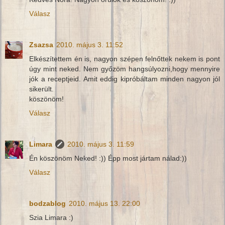
Válasz
Zsazsa
2010. május 3. 11:52
Elkészítettem én is, nagyon szépen felnőttek nekem is pont
úgy mint neked. Nem győzöm hangsúlyozni,hogy mennyire
jók a receptjeid. Amit eddig kipróbáltam minden nagyon jól
sikerült.
köszönöm!
Válasz
Limara
2010. május 3. 11:59
Én köszönöm Neked! :)) Épp most jártam nálad:))
Válasz
bodzablog
2010. május 13. 22:00
Szia Limara :)