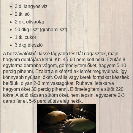
3 dl langyos víz
2 tk. só
2 ek. olívaolaj
50 dkg liszt (grahamliszt)
1 tk. cukor
3 dkg élesztő
A hozzávalókból kissé lágyabb tésztát dagasztok, majd
hagyom duplájára kelni. Kb. 45-60 perc kell neki. Ezután 8
egyforma darabba vágom, gömbölyítem őket, hagyom 5-10
percig pihenni. Ezalatt a sikérszálak ismét megnyúlnak, így
könnyebb nyújtani őket. Ovális vagy kerek formákat készítek
belőlük, olyan 2-3 mm vastagokat. Ruhával letakarva
hagyom őket 30 percig pihenni. Előmelegítem a sütőt 220
fokra. A sütő rácsán sütöm őket, nem tepsin, egyszerre 2-3
darab fér el. 5-6 perc sütés elég nekik.