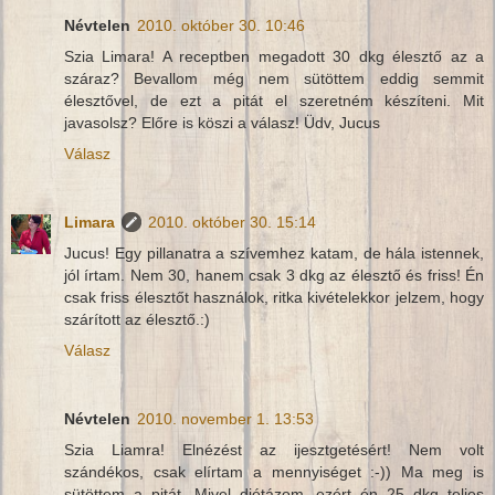
Névtelen
2010. október 30. 10:46
Szia Limara! A receptben megadott 30 dkg élesztő az a
száraz? Bevallom még nem sütöttem eddig semmit
élesztővel, de ezt a pitát el szeretném készíteni. Mit
javasolsz? Előre is köszi a válasz! Üdv, Jucus
Válasz
Limara
2010. október 30. 15:14
Jucus! Egy pillanatra a szívemhez katam, de hála istennek,
jól írtam. Nem 30, hanem csak 3 dkg az élesztő és friss! Én
csak friss élesztőt használok, ritka kivételekkor jelzem, hogy
szárított az élesztő.:)
Válasz
Névtelen
2010. november 1. 13:53
Szia Liamra! Elnézést az ijesztgetésért! Nem volt
szándékos, csak elírtam a mennyiséget :-)) Ma meg is
sütöttem a pitát. Mivel diétázom, ezért én 25 dkg teljes