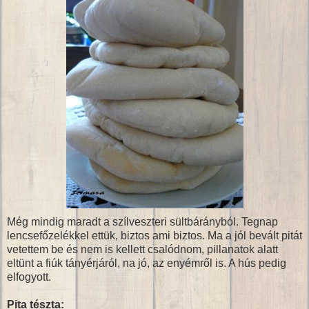
Még mindig maradt a szílveszteri sültbárányból. Tegnap
lencsefőzelékkel ettük, biztos ami biztos. Ma a jól bevált pitát
vetettem be és nem is kellett csalódnom, pillanatok alatt
eltünt a fiúk tányérjáról, na jó, az enyémről is. A hús pedig
elfogyott.
Pita tészta: