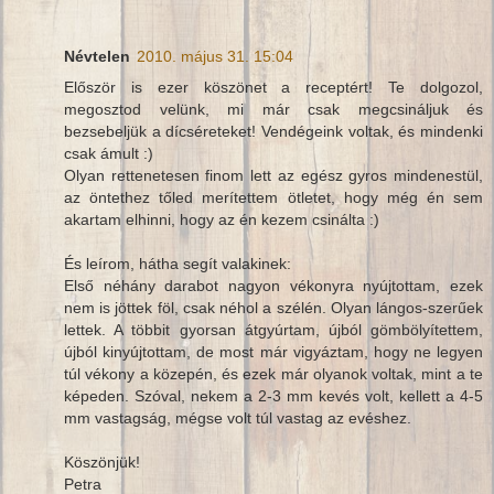
Névtelen
2010. május 31. 15:04
Először is ezer köszönet a receptért! Te dolgozol,
megosztod velünk, mi már csak megcsináljuk és
bezsebeljük a dícséreteket! Vendégeink voltak, és mindenki
csak ámult :)
Olyan rettenetesen finom lett az egész gyros mindenestül,
az öntethez tőled merítettem ötletet, hogy még én sem
akartam elhinni, hogy az én kezem csinálta :)
És leírom, hátha segít valakinek:
Első néhány darabot nagyon vékonyra nyújtottam, ezek
nem is jöttek föl, csak néhol a szélén. Olyan lángos-szerűek
lettek. A többit gyorsan átgyúrtam, újból gömbölyítettem,
újból kinyújtottam, de most már vigyáztam, hogy ne legyen
túl vékony a közepén, és ezek már olyanok voltak, mint a te
képeden. Szóval, nekem a 2-3 mm kevés volt, kellett a 4-5
mm vastagság, mégse volt túl vastag az evéshez.
Köszönjük!
Petra