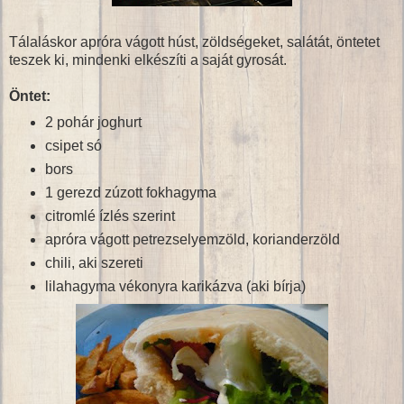
Tálaláskor apróra vágott húst, zöldségeket, salátát, öntetet
teszek ki, mindenki elkészíti a saját gyrosát.
Öntet:
2 pohár joghurt
csipet só
bors
1 gerezd zúzott fokhagyma
citromlé ízlés szerint
apróra vágott petrezselyemzöld, korianderzöld
chili, aki szereti
lilahagyma vékonyra karikázva (aki bírja)