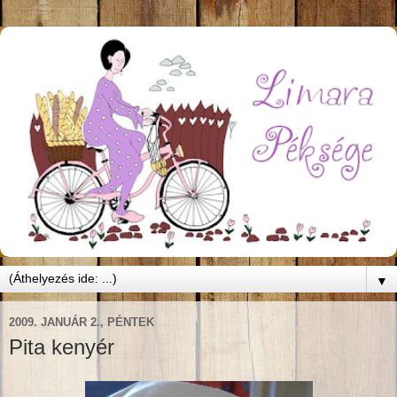
▼
2009. JANUÁR 2., PÉNTEK
Pita kenyér