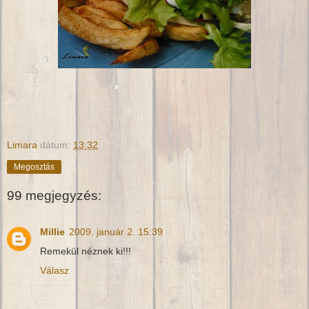
Limara
dátum:
13:32
Megosztás
99 megjegyzés:
Millie
2009. január 2. 15:39
Remekül néznek ki!!!
Válasz