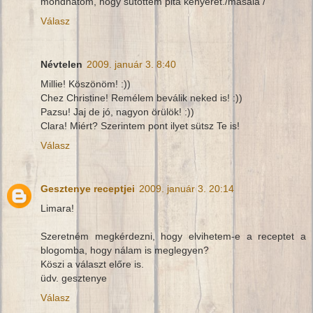
mondhatom, hogy sütöttem pita kenyeret./masala /
Válasz
Névtelen
2009. január 3. 8:40
Millie! Köszönöm! :))
Chez Christine! Remélem beválik neked is! :))
Pazsu! Jaj de jó, nagyon örülök! :))
Clara! Miért? Szerintem pont ilyet sütsz Te is!
Válasz
Gesztenye receptjei
2009. január 3. 20:14
Limara!
Szeretném megkérdezni, hogy elvihetem-e a receptet a
blogomba, hogy nálam is meglegyen?
Köszi a választ előre is.
üdv. gesztenye
Válasz