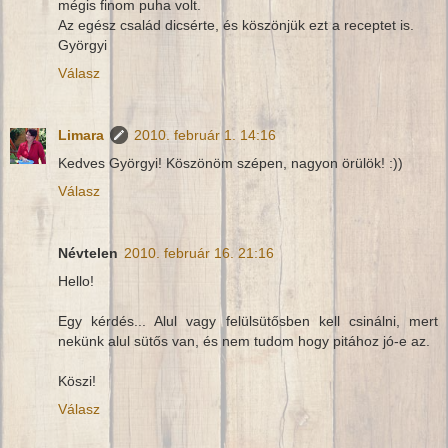
mégis finom puha volt.
Az egész család dicsérte, és köszönjük ezt a receptet is.
Györgyi
Válasz
Limara
2010. február 1. 14:16
Kedves Györgyi! Köszönöm szépen, nagyon örülök! :))
Válasz
Névtelen
2010. február 16. 21:16
Hello!
Egy kérdés... Alul vagy felülsütősben kell csinálni, mert
nekünk alul sütős van, és nem tudom hogy pitához jó-e az.
Köszi!
Válasz