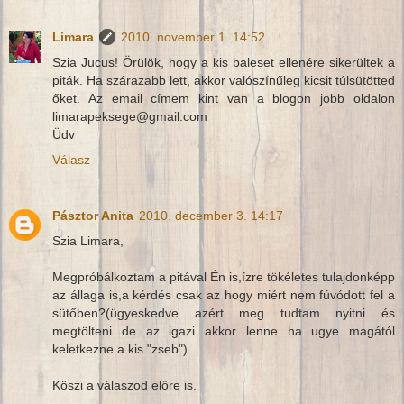
Limara
2010. november 1. 14:52
Szia Jucus! Örülök, hogy a kis baleset ellenére sikerültek a
piták. Ha szárazabb lett, akkor valószínűleg kicsit túlsütötted
őket. Az email címem kint van a blogon jobb oldalon
limarapeksege@gmail.com
Üdv
Válasz
Pásztor Anita
2010. december 3. 14:17
Szia Limara,
Megpróbálkoztam a pitával Én is,ízre tökéletes tulajdonképp
az állaga is,a kérdés csak az hogy miért nem fúvódott fel a
sütőben?(ügyeskedve azért meg tudtam nyitni és
megtölteni de az igazi akkor lenne ha ugye magától
keletkezne a kis "zseb")
Köszi a válaszod előre is.