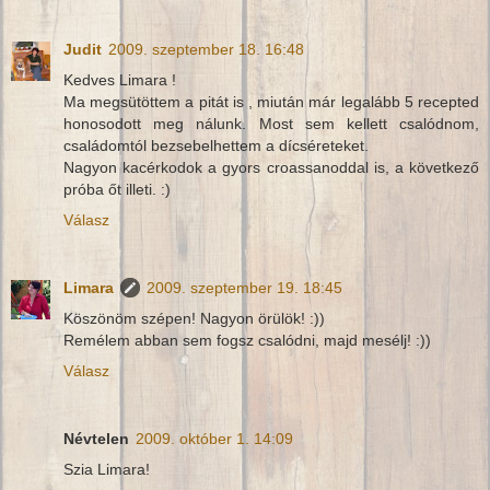
Judit
2009. szeptember 18. 16:48
Kedves Limara !
Ma megsütöttem a pitát is , miután már legalább 5 recepted
honosodott meg nálunk. Most sem kellett csalódnom,
családomtól bezsebelhettem a dícséreteket.
Nagyon kacérkodok a gyors croassanoddal is, a következő
próba őt illeti. :)
Válasz
Limara
2009. szeptember 19. 18:45
Köszönöm szépen! Nagyon örülök! :))
Remélem abban sem fogsz csalódni, majd mesélj! :))
Válasz
Névtelen
2009. október 1. 14:09
Szia Limara!