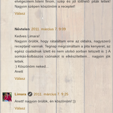
elvégeznem.Isteni finom, szép és jól tölthető piták lettek!
Nagyon szépen köszönöm a receptet!
Válasz
Névtelen
2011. március 7. 9:09
Kedves Limara!
Nagyon örülök, hogy rátaláltam erre az oldalra, nagyszerű
receptjeid vannak. Tegnap megcsináltam a pita kenyeret, az
egész családnak ízlett és nem utolsó sorban tetszett is :) A
sonkás-kolbászos csónakot is elkészítettem... nagyon jók
lettek.
:) Köszönöm neked...
Anett
Válasz
Limara
2011. március 7. 9:25
Anett! nagyon örülök, én köszönöm!:))
Válasz