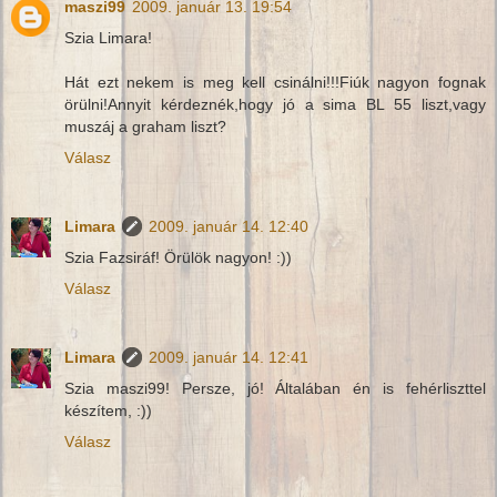
maszi99
2009. január 13. 19:54
Szia Limara!
Hát ezt nekem is meg kell csinálni!!!Fiúk nagyon fognak
örülni!Annyit kérdeznék,hogy jó a sima BL 55 liszt,vagy
muszáj a graham liszt?
Válasz
Limara
2009. január 14. 12:40
Szia Fazsiráf! Örülök nagyon! :))
Válasz
Limara
2009. január 14. 12:41
Szia maszi99! Persze, jó! Általában én is fehérliszttel
készítem, :))
Válasz