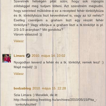
Szeretnék hétvégén pitát sütni, hogy sok ropogós
zöldséggel meg tudjam tölteni. Azt szeretném megtudni,
hogy szerinted működne-e ez a recepted fehér tönkölybúza
és tk. tönkölybúza liszt keverékével is, vagy az túl nehéz?
Esetleg cseréljem a graham liszt egy részét fehér
tönkölyre? Vagy elbírja-e a graham liszt a tk.tönkölyt is pl.
2/3-1/3 arányban? Mit gondolsz?
Várom válaszod :))
Válasz
Limara
2010. május 14. 10:02
Nyugodtan keverd a fehér és a tk. tönkölyt, remek lesz! :)
Majd mesélj! :))
Válasz
bodzablog
2010. május 15. 22:28
Szia Limara :) Mesélek, de itt:
http://bodzablog.freeblog.hu/archives/2010/05/15/Pita_-
_tonkolyliszttel/