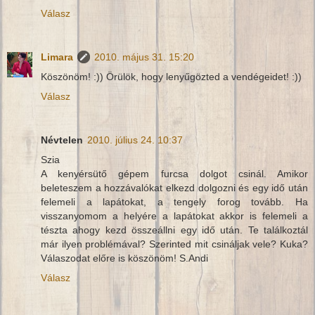
Válasz
Limara
2010. május 31. 15:20
Köszönöm! :)) Örülök, hogy lenyűgözted a vendégeidet! :))
Válasz
Névtelen
2010. július 24. 10:37
Szia
A kenyérsütő gépem furcsa dolgot csinál. Amikor
beleteszem a hozzávalókat elkezd dolgozni és egy idő után
felemeli a lapátokat, a tengely forog tovább. Ha
visszanyomom a helyére a lapátokat akkor is felemeli a
tészta ahogy kezd összeállni egy idő után. Te találkoztál
már ilyen problémával? Szerinted mit csináljak vele? Kuka?
Válaszodat előre is köszönöm! S.Andi
Válasz