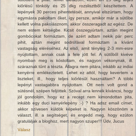
kiőrlésű tönköly és 25 dkg rozslisztből készítettem. A
lepények 30 perces pihentetését, annyival elszúrtam, hogy
egymásra pakoltam őket, így persze, amikor már a sütőbe
kellett volna pakolásznom, akkor összeragadt az egész. De
nem estem kétségbe. Kicsit összegyúrtam, aztán megint
gombócokat formáztam, de azért adtam nekik pár perc
pihit, aztán megint sodrófával formáztam a kívánt
vastagság eléréséhez. Az első, amit tényleg 2-3 mm-esre
nyújtottam, annak csak a fele jött fel. A sütőből kivéve
nyomban meg is kóstoltam, és nagyon vékonynak, ill.
száraznak tűnt a tészta. Állagra nem pitára, inkább az indiai
kenyérre emlékeztetett. Lehet ez attól, hogy kevertem a
liszteket, ill., hogy teljes kiőrlésűt használtam? A többi
lepényt vastagabbra nyújtottam. Ott nem volt gond a
sütésnél, szépen feljöttek. Szóval arra lennék kíváncsi, hogy
jól gondolom, hogy ez a recept nem kimondottan pita,
inkább egy duci kenyérlepény :-) ? Ha adsz email címet,
akkor szívesen küldök képeket is. Nagyon köszönöm a
választ, ill. a segítséget, és engedd meg, hogy ezúton
gratuláljak a bloghoz, mert nagyon szuper!!! Üdv, Jucus
Válasz