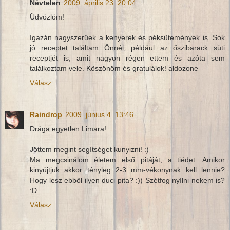
Névtelen
2009. április 23. 20:04
Üdvözlöm!
Igazán nagyszerűek a kenyerek és péksütemények is. Sok
jó receptet találtam Önnél, például az őszibarack süti
receptjét is, amit nagyon régen ettem és azóta sem
találkoztam vele. Köszönöm és gratulálok! aldozone
Válasz
Raindrop
2009. június 4. 13:46
Drága egyetlen Limara!
Jöttem megint segítséget kunyizni! :)
Ma megcsinálom életem első pitáját, a tiédet. Amikor
kinyújtjuk akkor tényleg 2-3 mm-vékonynak kell lennie?
Hogy lesz ebből ilyen duci pita? :)) Szétfog nyílni nekem is?
:D
Válasz