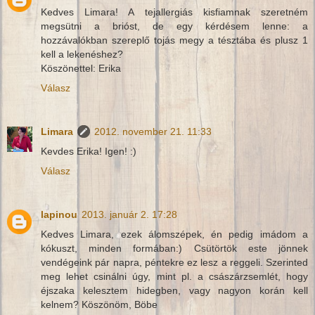
Kedves Limara! A tejallergiás kisfiamnak szeretném
megsütni a brióst, de egy kérdésem lenne: a
hozzávalókban szereplő tojás megy a tésztába és plusz 1
kell a lekenéshez?
Köszönettel: Erika
Válasz
Limara
2012. november 21. 11:33
Kevdes Erika! Igen! :)
Válasz
lapinou
2013. január 2. 17:28
Kedves Limara, ezek álomszépek, én pedig imádom a
kókuszt, minden formában:) Csütörtök este jönnek
vendégeink pár napra, péntekre ez lesz a reggeli. Szerinted
meg lehet csinálni úgy, mint pl. a császárzsemlét, hogy
éjszaka kelesztem hidegben, vagy nagyon korán kell
kelnem? Köszönöm, Böbe