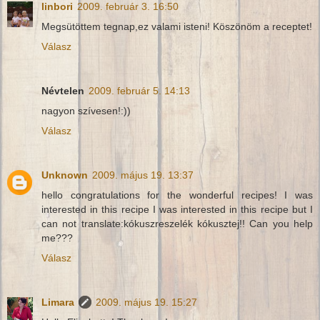
linbori
2009. február 3. 16:50
Megsütöttem tegnap,ez valami isteni! Köszönöm a receptet!
Válasz
Névtelen
2009. február 5. 14:13
nagyon szívesen!:))
Válasz
Unknown
2009. május 19. 13:37
hello congratulations for the wonderful recipes! I was
interested in this recipe I was interested in this recipe but I
can not translate:kókuszreszelék kókusztej!! Can you help
me???
Válasz
Limara
2009. május 19. 15:27