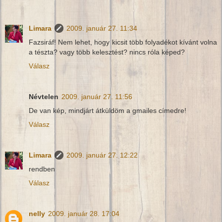
Limara
2009. január 27. 11:34
Fazsiráf! Nem lehet, hogy kicsit több folyadékot kívánt volna
a tészta? vagy több kelesztést? nincs róla képed?
Válasz
Névtelen
2009. január 27. 11:56
De van kép, mindjárt átküldöm a gmailes címedre!
Válasz
Limara
2009. január 27. 12:22
rendben
Válasz
nelly
2009. január 28. 17:04