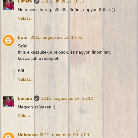
Limara
2010. június 25. 16:17
Nem nincs harag, sőt köszönöm, nagyon örülök:))
Válasz
bobii
2011. augusztus 12. 14:30
Szia!
Itt is elkészültek a briósok, és nagyon finom lett.
köszönjük a receptet.
Böbii
Válasz
Limara
2011. augusztus 14. 16:12
Nagyon szívesen!:)
Válasz
Unknown
2012. november 20. 7:09