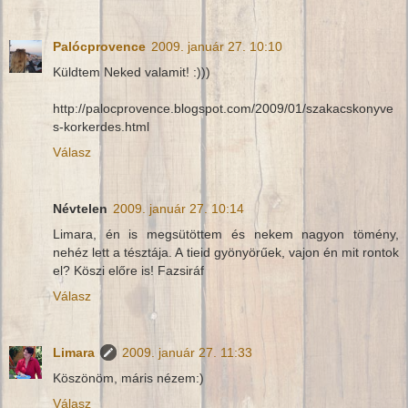
Palócprovence
2009. január 27. 10:10
Küldtem Neked valamit! :)))
http://palocprovence.blogspot.com/2009/01/szakacskonyve
s-korkerdes.html
Válasz
Névtelen
2009. január 27. 10:14
Limara, én is megsütöttem és nekem nagyon tömény,
nehéz lett a tésztája. A tieid gyönyörűek, vajon én mit rontok
el? Köszi előre is! Fazsiráf
Válasz
Limara
2009. január 27. 11:33
Köszönöm, máris nézem:)
Válasz