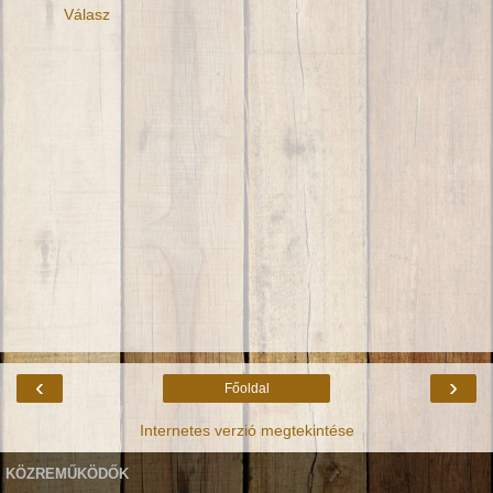
Válasz
‹
›
Főoldal
Internetes verzió megtekintése
KÖZREMŰKÖDŐK