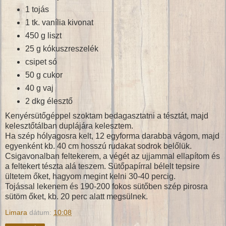
1 tojás
1 tk. vanília kivonat
450 g liszt
25 g kókuszreszelék
csipet só
50 g cukor
40 g vaj
2 dkg élesztő
Kenyérsütőgéppel szoktam bedagasztatni a tésztát, majd
kelesztőtálban duplájára kelesztem.
Ha szép hólyagosra kelt, 12 egyforma darabba vágom, majd
egyenként kb. 40 cm hosszú rudakat sodrok belőlük.
Csigavonalban feltekerem, a végét az ujjammal ellapítom és
a feltekert tészta alá teszem. Sütőpapírral bélelt tepsire
ültetem őket, hagyom megint kelni 30-40 percig.
Tojással lekenem és 190-200 fokos sütőben szép pirosra
sütöm őket, kb. 20 perc alatt megsülnek.
Limara
dátum:
10:08