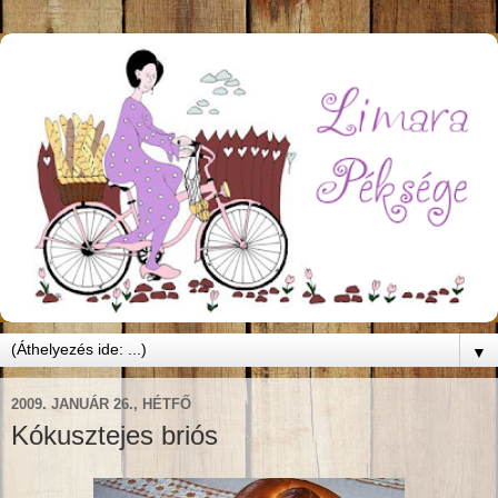
▼
2009. JANUÁR 26., HÉTFŐ
Kókusztejes briós