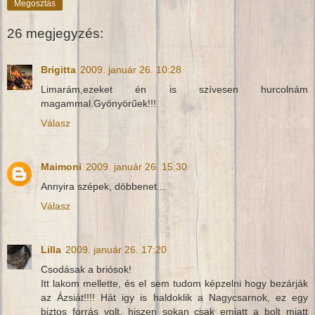
Megosztás
26 megjegyzés:
Brigitta
2009. január 26. 10:28
Limarám,ezeket én is szívesen hurcolnám
magammal.Gyönyörűek!!!
Válasz
Maimoni
2009. január 26. 15:30
Annyira szépek, döbbenet...
Válasz
Lilla
2009. január 26. 17:20
Csodásak a briósok!
Itt lakom mellette, és el sem tudom képzelni hogy bezárják
az Ázsiát!!!! Hát igy is haldoklik a Nagycsarnok, ez egy
biztos forrás volt, hiszen sokan csak emiatt a bolt miatt