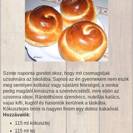
Szinte naponta gondot okoz, hogy mit csomagoljak
uzsonnára az iskolába. Sajnos az én gyermekem nem eszik
meg semilyen kolbász vagy szalámi féleséget, a sonka
pedig magától kimászna a szendvicséből, mire eljön az
uzsonna ideje. Rántotthúsos szendvics, nutellás kalács,
vajas kifli, kuglóf és hasonlók kerülnek a táskába.
Kókusztejes briós is nagyon finom egy doboz kakaóval.
Hozzávalók:
115 ml kókusztej
115 ml tej