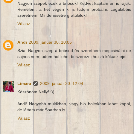
Nagyon szépek ezek a briósok! Kedvet kaptam én is rájuk.
Remélem, a hét végén ki is tudom próbálni. Legalábbis
szeretném. Mindenesetre gratulálok!
Válasz
Andi
2009. január 30. 10:05
Szia! Nagyon szép a briósod és szeretném megcsinálni de
sajnos nem tudom hol lehet beszerezni hozzá kókusztejet.
Válasz
Limara
2009. január 30. 12:04
Köszönöm Nelly! :))
Andi! Nagyobb multikban, vagy bio boltokban lehet kapni,
de láttam már Sparban is.
Válasz