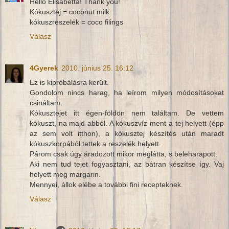
Hello Elisabetta! Thank you!
Kókusztej = coconut milk
kókuszreszelék = coco filings
Válasz
4Gyerek
2010. június 25. 16:12
Ez is kipróbálásra került.
Gondolom nincs harag, ha leírom milyen módosításokat
csináltam.
Kókusztejet itt égen-földön nem találtam. De vettem
kókuszt, na majd abból. A kókuszvíz ment a tej helyett (épp
az sem volt itthon), a kókusztej készítés után maradt
kókuszkorpából tettek a reszelék helyett.
Párom csak úgy áradozott mikor meglátta, s beleharapott.
Aki nem tud tejet fogyasztani, az bátran készítse így. Vaj
helyett meg margarin.
Mennyei, állok elébe a további fini recepteknek.
Válasz