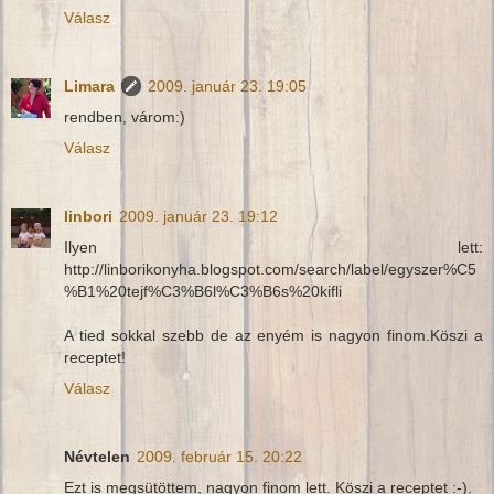
Válasz
Limara
2009. január 23. 19:05
rendben, várom:)
Válasz
linbori
2009. január 23. 19:12
Ilyen lett:
http://linborikonyha.blogspot.com/search/label/egyszer%C5
%B1%20tejf%C3%B6l%C3%B6s%20kifli
A tied sokkal szebb de az enyém is nagyon finom.Köszi a
receptet!
Válasz
Névtelen
2009. február 15. 20:22
Ezt is megsütöttem, nagyon finom lett. Köszi a receptet :-).