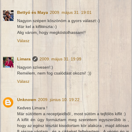
Bettyó és Maya
2009. május 31. 19:01
Nagyon szépen köszönöm a gyors választ:-)
Már kel a kiflitészta:-)
Alig várom, hogy megkóstolhassam!!
Válasz
Limara
2009. május 31. 19:09
Nagyon szívesen!:)
Remélem, nem fog csalódást okozni! :))
Válasz
Unknown
2009. június 10. 19:22
Kedves Limara !
Már sütöttem a receptjeidből , most sütöm a tejfölös kiflit :)
A kiflit én úgy formáztam meg szerintem egyszerűbb is ,
hogy az egész tésztát kisodortam kör alakúra , majd átlósan
8 részre vágtam , és a cikkeket feltekertem . A végén én is