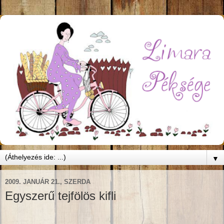
▼
2009. JANUÁR 21., SZERDA
Egyszerű tejfölös kifli