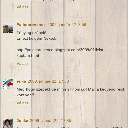
Válasz
Palócprovence
2009. január 22. 8:56
Tényleg szépek!
Én ezt küldöm Neked:
http://palocprovence.blogspot.com/2009/01/lelst-
kaptam.html
Válasz
erika
2009. január 22. 17:33
Még hogy szépek! de milyen finomak!! Már a kedvenc recik
közt van!!
Válasz
Julika
2009. január 22. 17:55