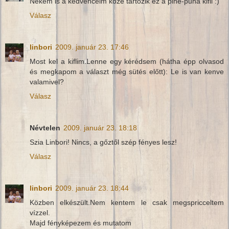
Nekem is a kedvenceim közé tartozik ez a pihe-puha kifli :)
Válasz
linbori
2009. január 23. 17:46
Most kel a kiflim.Lenne egy kérédsem (hátha épp olvasod
és megkapom a választ még sütés előtt): Le is van kenve
valamivel?
Válasz
Névtelen
2009. január 23. 18:18
Szia Linbori! Nincs, a gőztől szép fényes lesz!
Válasz
linbori
2009. január 23. 18:44
Közben elkészült.Nem kentem le csak megspricceltem
vízzel.
Majd fényképezem és mutatom