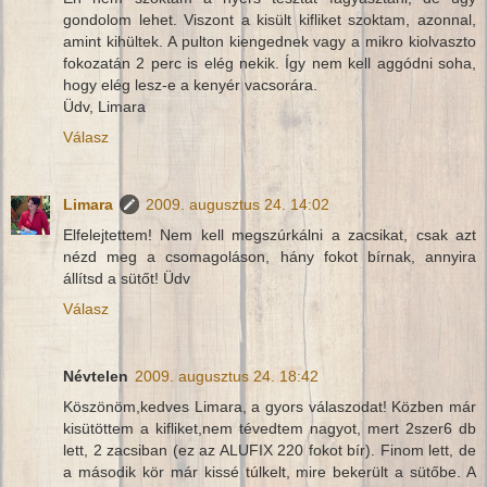
gondolom lehet. Viszont a kisült kifliket szoktam, azonnal,
amint kihültek. A pulton kiengednek vagy a mikro kiolvaszto
fokozatán 2 perc is elég nekik. Így nem kell aggódni soha,
hogy elég lesz-e a kenyér vacsorára.
Üdv, Limara
Válasz
Limara
2009. augusztus 24. 14:02
Elfelejtettem! Nem kell megszúrkálni a zacsikat, csak azt
nézd meg a csomagoláson, hány fokot bírnak, annyira
állítsd a sütőt! Üdv
Válasz
Névtelen
2009. augusztus 24. 18:42
Köszönöm,kedves Limara, a gyors válaszodat! Közben már
kisütöttem a kifliket,nem tévedtem nagyot, mert 2szer6 db
lett, 2 zacsiban (ez az ALUFIX 220 fokot bír). Finom lett, de
a második kör már kissé túlkelt, mire bekerült a sütőbe. A