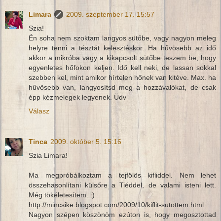
Limara
2009. szeptember 17. 15:57
Szia!
Én soha nem szoktam langyos sütőbe, vagy nagyon meleg
helyre tenni a tésztát kelesztéskor. Ha hűvösebb az idő
akkor a mikróba vagy a kikapcsolt sütőbe teszem be, hogy
egyenletes hőfokon keljen. Idő kell neki, de lassan sokkal
szebben kel, mint amikor hírtelen hőnek van kitéve. Max. ha
hűvösebb van, langyosítsd meg a hozzávalókat, de csak
épp kézmelegek legyenek. Üdv
Válasz
Tinca
2009. október 5. 15:16
Szia Limara!
Ma megpróbálkoztam a tejfölös kifliddel. Nem lehet
összehasonlítani külsőre a Tiéddel, de valami isteni lett.
Még tökéletesítem. :)
http://mincsike.blogspot.com/2009/10/kiflit-sutottem.html
Nagyon szépen köszönöm ezúton is, hogy megosztottad