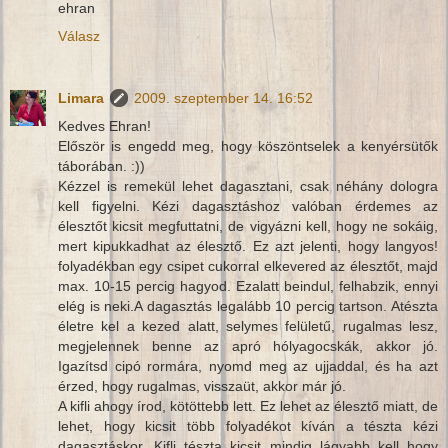
ehran
Válasz
Limara
2009. szeptember 14. 16:52
Kedves Ehran!
Először is engedd meg, hogy köszöntselek a kenyérsütők
táborában. :))
Kézzel is remekül lehet dagasztani, csak néhány dologra
kell figyelni. Kézi dagasztáshoz valóban érdemes az
élesztőt kicsit megfuttatni, de vigyázni kell, hogy ne sokáig,
mert kipukkadhat az élesztő. Ez azt jelenti, hogy langyos!
folyadékban egy csipet cukorral elkevered az élesztőt, majd
max. 10-15 percig hagyod. Ezalatt beindul, felhabzik, ennyi
elég is neki.A dagasztás legalább 10 percig tartson. Atészta
életre kel a kezed alatt, selymes felületű, rugalmas lesz,
megjelennek benne az apró hólyagocskák, akkor jó.
Igazítsd cipó rormára, nyomd meg az ujjaddal, és ha azt
érzed, hogy rugalmas, visszaüt, akkor már jó.
A kifli ahogy írod, kötöttebb lett. Ez lehet az élesztő miatt, de
lehet, hogy kicsit több folyadékot kíván a tészta kézi
dagasztáskor. Kifli tészta kicsit mindig lágyabb kell hogy