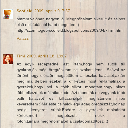
Scofield
2009. április 9. 7:57
hmmm valóban nagyon jó. Megpróbáltam sikerült és sajnos
első nekifutásból hatot megettem:)
http://szamitogep-scofield.blogspot.com/2009/04/kiflim.html
Válasz
Timi
2009. április 18. 19:07
Az egyik receptednél azt írtam,hogy nem sütök túl
gyakran,és még öregtésztám se szokott lenni...Szóval az
történt,hogy először megsütötem a foszlós kalácsot,aztán
meg ma délben ezeket a kifliket,és most reklamálnak a
gyerekek,hogy hol a többi.Mikor mondtam,hogy nincs
több,elkezdtek méltatlankodni.Azt mondták ne vegyünk több
bolti kalácsot és kiflit,csináljak még!Istenem mibe
keveredtem :)Ma este csinálok egy adag öregtésztát,holnap
pedig kenyeret sütök.Ebédre a gyerekek molnárkát
kértek,mert megtetszett nekik a
fotón.Limara,megreformálod a családomat!Köszi :)