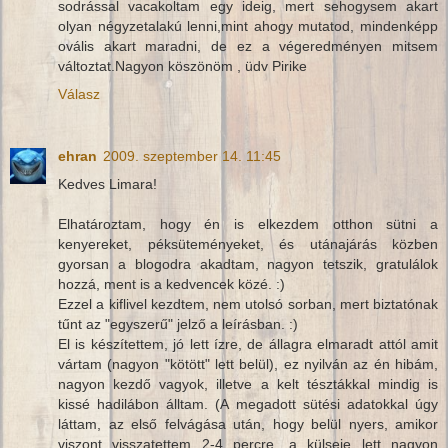
sodrással vacakoltam egy ideig, mert sehogysem akart
olyan négyzetalakú lenni,mint ahogy mutatod, mindenképp
ovális akart maradni, de ez a végeredményen mitsem
változtat.Nagyon köszönöm , üdv Pirike
Válasz
ehran
2009. szeptember 14. 11:45
Kedves Limara!
Elhatároztam, hogy én is elkezdem otthon sütni a
kenyereket, péksüteményeket, és utánajárás közben
gyorsan a blogodra akadtam, nagyon tetszik, gratulálok
hozzá, ment is a kedvencek közé. :)
Ezzel a kiflivel kezdtem, nem utolsó sorban, mert biztatónak
tűnt az "egyszerű" jelző a leírásban. :)
El is készítettem, jó lett ízre, de állagra elmaradt attól amit
vártam (nagyon "kötött" lett belül), ez nyilván az én hibám,
nagyon kezdő vagyok, illetve a kelt tésztákkal mindig is
kissé hadilábon álltam. (A megadott sütési adatokkal úgy
láttam, az első felvágása után, hogy belül nyers, amikor
viszont visszatettem 2-4 percre, a külseje lett nagyon