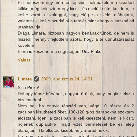
Ezt beteszem egy méretes tepsibe, belepakolom a kisodort
kifliket,még kelesztem egy kicsit, és mielőtt sütni kezdem, le
kell-e zárni a szalaggal, vagy elég-e a szélét aláhajtani,
valamint ki kell-e szurkálni a tetejét-mint ahogy a használati
utasítás írja.
Drága Limara, biztosan nagyon bénának tűnök, de nem is
hiszed, mennyit fejlődtem azóta, hogy a te útmutatásaidat
követem!
Előre is köszönöm a segítséged! Üdv Pirike
Válasz
Limara
2009. augusztus 24. 14:01
Szia Pirike!
Dehogy tünsz bénának, nagyon örülök, hogy megtisztelsz a
bizalmaddal.
Nem baj, ha ennyio tésztád van, vágd 10 részre és 2
zacsiban kisütheted őket. 100-120 g-os darabokba szoktam
elosztani. Igen, a zacsiban is kell keleszteni, nem is kicsit,
nőjenek duplájukra, majd vizet permetezel be és elég
aláhajtani. Ha elkötöd kisebb hely marad nekik.
Én nem szoktam a nyers tésztát fagyasztani, de úgy