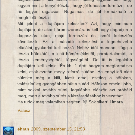
legyen mint a kenyértészta, hogy jól lehessen formázni, de
ne legyen ragacsos. Rugalmas, de jól formázható a
megfelelő tészta.
Mit jelent a duplájára kelesztés? Azt, hogy minimum
duplájára, de akár háromszorosára is kell hogy dagadjon a
dagasztás után, majd formázás és ismét kelesztés
következik. Ezt a második kelesztést a legnehezebb
eltalálni, gyakorlat kell hozzá. Nehéz időt mondani, függ a
tészta hőfokától, a kinti hőmérséklettől, páratartalomtól, a
tészta keménységétől, lágyságától. De itt is legalább
duplájára kell kelnie. Én kb. 1 órát hagyom megformázva
kelni, csak ezután megy a forró sütőbe. Ha ennyi idő alatt
sületlen még a kifli, kicsit emelj esetleg a hőfokon,
valószínűleg gyengébben süt a sütőd. Hőfokon emelni jobb,
mint sokkal tovább sütni, legalábbis először azt próbáld
meg, mert a tovább sütés a kiszáradásához is vezethet.
Ha tudok még valamiben segíteni írj! Sok sikert! Limara
Válasz
ehran
2009. szeptember 15. 21:53