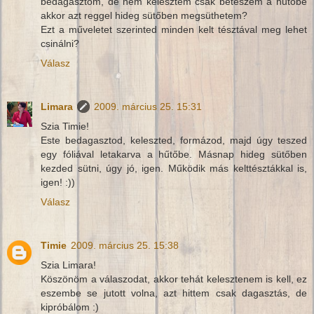
bedagasztom, de nem kelesztem csak beteszem a hűtőbe
akkor azt reggel hideg sütőben megsüthetem?
Ezt a műveletet szerinted minden kelt tésztával meg lehet
csinálni?
Válasz
Limara
2009. március 25. 15:31
Szia Timie!
Este bedagasztod, keleszted, formázod, majd úgy teszed
egy fóliával letakarva a hűtőbe. Másnap hideg sütőben
kezded sütni, úgy jó, igen. Működik más kelttésztákkal is,
igen! :))
Válasz
Timie
2009. március 25. 15:38
Szia Limara!
Köszönöm a válaszodat, akkor tehát kelesztenem is kell, ez
eszembe se jutott volna, azt hittem csak dagasztás, de
kipróbálom :)