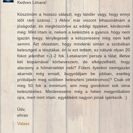
Kedves Limara!
Köszönöm a hosszú választ, egy tündér vagy, hogy ennyi
időt rám szánsz. :) Akkor már viszont kihasználnám a
jóságodat, és megköszönve az eddigi tippeket, kérdeznék
még: Mint írtam is, nekem a kelesztés a gyanús, hogy nem
igazán megy, ténylegesen a kétszeresére még nem kelt
semmi. Azt olvastam, hogy mindenki simán a szobában
kelesztgeti a tésztákat, én is ezt tettem, ez nálunk olyan 20
fokot jelenthet +-1-2 fok. Letakarom persze a tálat, illetve
két kispárnával körbeveszem, de elképzelhető, hogy
alacsony a hőmérséklet neki? Fűteni ilyenkor nemigazán
akarnék még emiatt, bugyoláljam be jobban, esetleg
próbáljam meg sütőben keleszteni (elektromos)? Csak ott
meg 50 fok a minimum, ami meg gondolom sok sima
kelesztéshez. Mindenesetre még a héten megpróbálom
újra, mert mint írtam, egyébként nagyon jónak ígérkezik. :)
Üdv,
ehran
Válasz