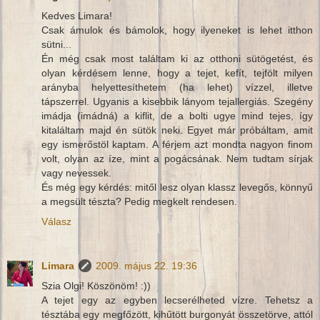
Kedves Limara!
Csak ámulok és bámolok, hogy ilyeneket is lehet itthon
sütni...
Én még csak most találtam ki az otthoni sütögetést, és
olyan kérdésem lenne, hogy a tejet, kefít, tejfölt milyen
arányba helyettesíthetem (ha lehet) vízzel, illetve
tápszerrel. Ugyanis a kisebbik lányom tejallergiás. Szegény
imádja (imádná) a kiflit, de a bolti ugye mind tejes, így
kitaláltam majd én sütök neki. Egyet már próbáltam, amit
egy ismerőstöl kaptam. A férjem azt mondta nagyon finom
volt, olyan az íze, mint a pogácsának. Nem tudtam sírjak
vagy nevessek.
És még egy kérdés: mitől lesz olyan klassz levegős, könnyű
a megsült tészta? Pedig megkelt rendesen.
Válasz
Limara
2009. május 22. 19:36
Szia Olgi! Köszönöm! :))
A tejet egy az egyben lecserélheted vízre. Tehetsz a
tésztába egy megfőzött, kihűtött burgonyát összetörve, attól