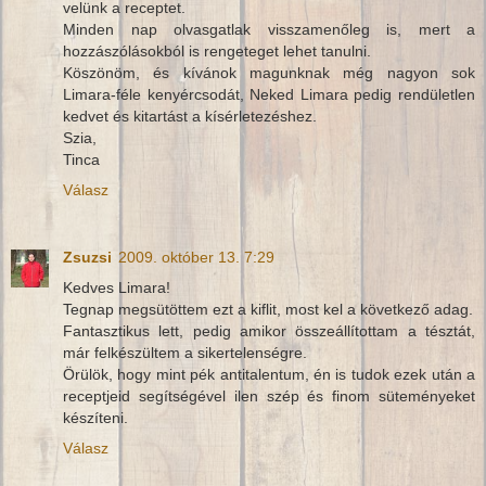
velünk a receptet.
Minden nap olvasgatlak visszamenőleg is, mert a
hozzászólásokból is rengeteget lehet tanulni.
Köszönöm, és kívánok magunknak még nagyon sok
Limara-féle kenyércsodát, Neked Limara pedig rendületlen
kedvet és kitartást a kísérletezéshez.
Szia,
Tinca
Válasz
Zsuzsi
2009. október 13. 7:29
Kedves Limara!
Tegnap megsütöttem ezt a kiflit, most kel a következő adag.
Fantasztikus lett, pedig amikor összeállítottam a tésztát,
már felkészültem a sikertelenségre.
Örülök, hogy mint pék antitalentum, én is tudok ezek után a
receptjeid segítségével ilen szép és finom süteményeket
készíteni.
Válasz