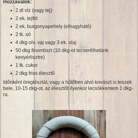
Hozzávalók:
2 dl víz (vagy tej)
2 ek. tejföl
2 ek. burgonyapehely (elhagyható)
2 tk. só
4 dkg olv. vaj vagy 3 ek. olaj
50 dkg finomliszt (10 dkg-ot lecserélhetünk
kenyérlisztre)
1 tk. cukor
2 dkg friss élesztő
Időnként öregtésztát, vagy a hűtőben alvó kovászt is teszek
bele, 10-15 dkg-ot, az élesztőt ilyenkor lecsökkentem 1 dkg-
ra.