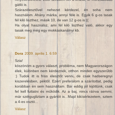
gátló is.
Szárazélesztővel nehezet kérdezel, én soha nem
használom. Ahány márka, annyi féle is. Egyik 6 g-os tasak
fél kiló liszthez, másik 10, de van 12 g-os is:((
Ha olyat használsz, ami fél kiló liszthez való, akkor egy
tasak meg még egy mokkáskanálnyi kb.
Válasz
Dora
2009. április 1. 6:59
Szia!
köszönöm a gyors választ, probléma, nem Magyarországon
élek, különben nem kérdeznék, otthon minden egyszerűbb
:) Tudok itt is friss élesztőt venni, de csak hadseregnyi
kiszerelésben, péktől. Ezért preferálom a szárítottat, pedig
korábban én sem használtam. Bár eddig jól kijöttünk, csak
fel kell futtatni és működik. Az a baj, nincs ráírva semmi,
már szétgugliztam a gyártót is...Majd kikísérlezetem, sztem
a 4-es osztó...
Válasz