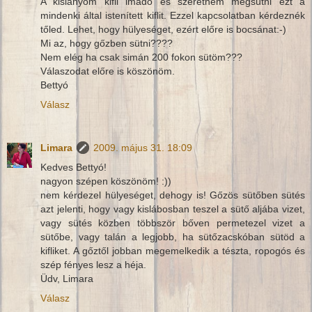
A kislányom kifli imádó és szeretném megsütni ezt a
mindenki által istenített kiflit. Ezzel kapcsolatban kérdeznék
tőled. Lehet, hogy hülyeséget, ezért előre is bocsánat:-)
Mi az, hogy gőzben sütni????
Nem elég ha csak simán 200 fokon sütöm???
Válaszodat előre is köszönöm.
Bettyó
Válasz
Limara
2009. május 31. 18:09
Kedves Bettyó!
nagyon szépen köszönöm! :))
nem kérdezel hülyeséget, dehogy is! Gőzös sütőben sütés
azt jelenti, hogy vagy kislábosban teszel a sütő aljába vizet,
vagy sütés közben többször bőven permetezel vizet a
sütőbe, vagy talán a legjobb, ha sütőzacskóban sütöd a
kifliket. A gőztől jobban megemelkedik a tészta, ropogós és
szép fényes lesz a héja.
Üdv, Limara
Válasz