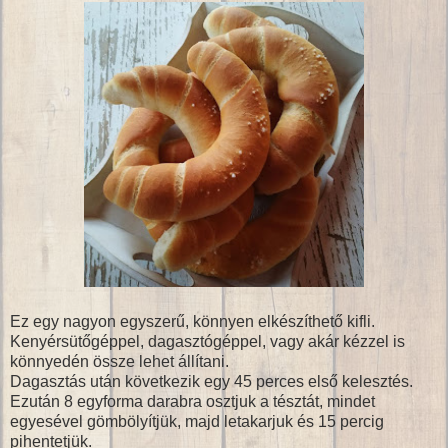
Ez egy nagyon egyszerű, könnyen elkészíthető kifli.
Kenyérsütőgéppel, dagasztógéppel, vagy akár kézzel is
könnyedén össze lehet állítani.
Dagasztás után következik egy 45 perces első kelesztés.
Ezután 8 egyforma darabra osztjuk a tésztát, mindet
egyesével gömbölyítjük, majd letakarjuk és 15 percig
pihentetjük.