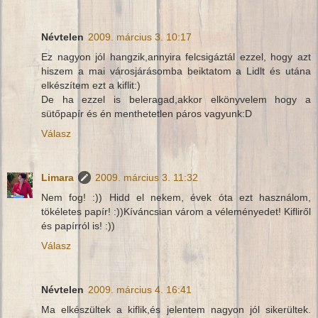
Névtelen
2009. március 3. 10:17
Ez nagyon jól hangzik,annyira felcsigáztál ezzel, hogy azt
hiszem a mai városjárásomba beiktatom a Lidlt és utána
elkészítem ezt a kiflit:)
De ha ezzel is beleragad,akkor elkönyvelem hogy a
sütőpapír és én menthetetlen páros vagyunk:D
Válasz
Limara
2009. március 3. 11:32
Nem fog! :)) Hidd el nekem, évek óta ezt használom,
tökéletes papír! :))Kíváncsian várom a véleményedet! Kifliről
és papírról is! :))
Válasz
Névtelen
2009. március 4. 16:41
Ma elkészültek a kiflik,és jelentem nagyon jól sikerültek.