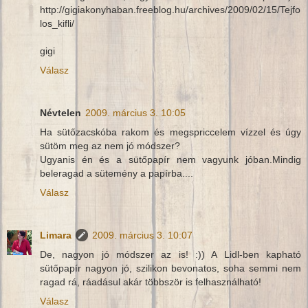
http://gigiakonyhaban.freeblog.hu/archives/2009/02/15/Tejfo
los_kifli/
gigi
Válasz
Névtelen
2009. március 3. 10:05
Ha sütőzacskóba rakom és megspriccelem vízzel és úgy
sütöm meg az nem jó módszer?
Ugyanis én és a sütőpapír nem vagyunk jóban.Mindig
beleragad a sütemény a papírba....
Válasz
Limara
2009. március 3. 10:07
De, nagyon jó módszer az is! :)) A Lidl-ben kapható
sütőpapír nagyon jó, szilikon bevonatos, soha semmi nem
ragad rá, ráadásul akár többször is felhasználható!
Válasz