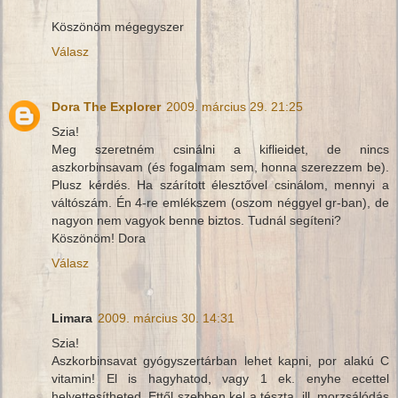
Köszönöm mégegyszer
Válasz
Dora The Explorer
2009. március 29. 21:25
Szia!
Meg szeretném csinálni a kiflieidet, de nincs
aszkorbinsavam (és fogalmam sem, honna szerezzem be).
Plusz kérdés. Ha szárított élesztővel csinálom, mennyi a
váltószám. Én 4-re emlékszem (oszom néggyel gr-ban), de
nagyon nem vagyok benne biztos. Tudnál segíteni?
Köszönöm! Dora
Válasz
Limara
2009. március 30. 14:31
Szia!
Aszkorbinsavat gyógyszertárban lehet kapni, por alakú C
vitamin! El is hagyhatod, vagy 1 ek. enyhe ecettel
helyettesítheted. Ettől szebben kel a tészta, ill. morzsálódás