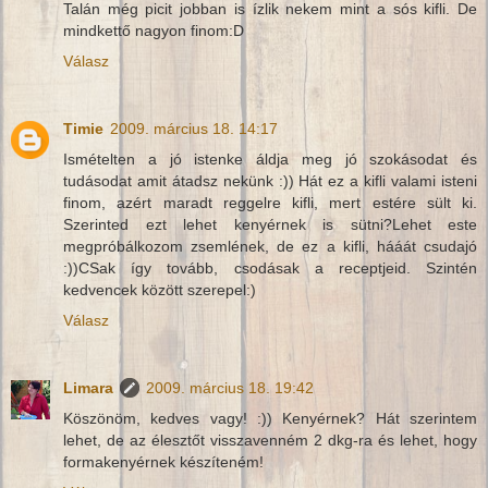
Talán még picit jobban is ízlik nekem mint a sós kifli. De
mindkettő nagyon finom:D
Válasz
Timie
2009. március 18. 14:17
Ismételten a jó istenke áldja meg jó szokásodat és
tudásodat amit átadsz nekünk :)) Hát ez a kifli valami isteni
finom, azért maradt reggelre kifli, mert estére sült ki.
Szerinted ezt lehet kenyérnek is sütni?Lehet este
megpróbálkozom zsemlének, de ez a kifli, hááát csudajó
:))CSak így tovább, csodásak a receptjeid. Szintén
kedvencek között szerepel:)
Válasz
Limara
2009. március 18. 19:42
Köszönöm, kedves vagy! :)) Kenyérnek? Hát szerintem
lehet, de az élesztőt visszavenném 2 dkg-ra és lehet, hogy
formakenyérnek készíteném!