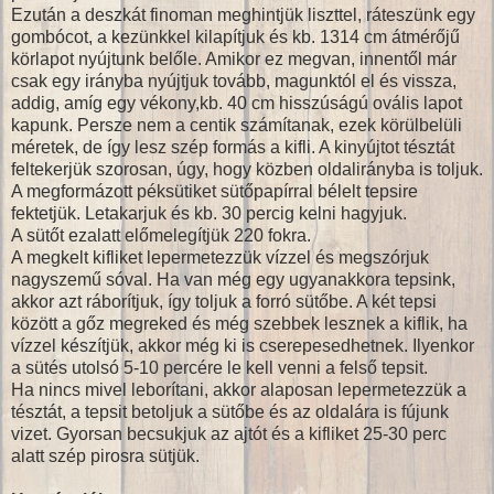
Ezután a deszkát finoman meghintjük liszttel, ráteszünk egy
gombócot, a kezünkkel kilapítjuk és kb. 1314 cm átmérőjű
körlapot nyújtunk belőle. Amikor ez megvan, innentől már
csak egy irányba nyújtjuk tovább, magunktól el és vissza,
addig, amíg egy vékony,kb. 40 cm hisszúságú ovális lapot
kapunk. Persze nem a centik számítanak, ezek körülbelüli
méretek, de így lesz szép formás a kifli. A kinyújtot tésztát
feltekerjük szorosan, úgy, hogy közben oldalirányba is toljuk.
A megformázott péksütiket sütőpapírral bélelt tepsire
fektetjük. Letakarjuk és kb. 30 percig kelni hagyjuk.
A sütőt ezalatt előmelegítjük 220 fokra.
A megkelt kifliket lepermetezzük vízzel és megszórjuk
nagyszemű sóval. Ha van még egy ugyanakkora tepsink,
akkor azt ráborítjuk, így toljuk a forró sütőbe. A két tepsi
között a gőz megreked és még szebbek lesznek a kiflik, ha
vízzel készítjük, akkor még ki is cserepesedhetnek. Ilyenkor
a sütés utolsó 5-10 percére le kell venni a felső tepsit.
Ha nincs mivel leborítani, akkor alaposan lepermetezzük a
tésztát, a tepsit betoljuk a sütőbe és az oldalára is fújunk
vizet. Gyorsan becsukjuk az ajtót és a kifliket 25-30 perc
alatt szép pirosra sütjük.