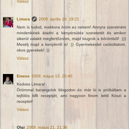
Válasz
Limara
2009. április 18. 19:21
Nem is tudod, mekkora öröm ez nekem! Annyra szeretném
mindenkinek átadni a kenyérsütés szeretetét és amikor
sikerül valakit megfertőznöm, majd kiugrok a bőrömből! :)))
Mesélj majd a kenyérről is! :)) Gyermekeidet csókoltatom,
okos gyerekek! :))
Válasz
Emese
2009. május 13. 20:40
Kedves Limara!
Örömmel barangolok blogodon és már ki is próbáltam a
tejfölös kifli receptjét, ami nagyoon finom lett4 Köszi a
receptet!
Válasz
Olgi
2009. május 21. 21:36