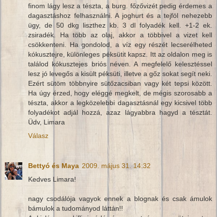
finom lágy lesz a tészta, a burg. főzővizét pedig érdemes a
dagasztáshoz felhasználni. A joghurt és a tejföl nehezebb
ügy, de 50 dkg liszthez kb. 3 dl folyadék kell. +1-2 ek.
zsiradék. Ha több az olaj, akkor a többivel a vizet kell
csökkenteni. Ha gondolod, a víz egy részét lecserélheted
kókusztejre, különleges péksütit kapsz. Itt az oldalon meg is
találod kókusztejes briós néven. A megfelelő kelesztéssel
lesz jó levegős a kisült péksüti, illetve a gőz sokat segít neki.
Ezért sütöm többnyire sütőzacsiban vagy két tepsi között.
Ha úgy érzed, hogy eléggé megkelt, de mégis szorosabb a
tészta, akkor a legközelebbi dagasztásnál egy kicsivel több
folyadékot adjál hozzá, azaz lágyabbra hagyd a tésztát.
Üdv, Limara
Válasz
Bettyó és Maya
2009. május 31. 14:32
Kedves Limara!
nagy csodálója vagyok ennek a blognak és csak ámulok
bámulok a tudományod láttán!!