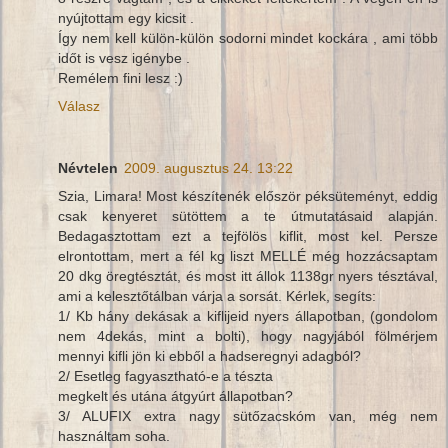
nyújtottam egy kicsit .
Így nem kell külön-külön sodorni mindet kockára , ami több
időt is vesz igénybe .
Remélem fini lesz :)
Válasz
Névtelen
2009. augusztus 24. 13:22
Szia, Limara! Most készítenék először péksüteményt, eddig
csak kenyeret sütöttem a te útmutatásaid alapján.
Bedagasztottam ezt a tejfölös kiflit, most kel. Persze
elrontottam, mert a fél kg liszt MELLÉ még hozzácsaptam
20 dkg öregtésztát, és most itt állok 1138gr nyers tésztával,
ami a kelesztőtálban várja a sorsát. Kérlek, segíts:
1/ Kb hány dekásak a kiflijeid nyers állapotban, (gondolom
nem 4dekás, mint a bolti), hogy nagyjából fölmérjem
mennyi kifli jön ki ebből a hadseregnyi adagból?
2/ Esetleg fagyasztható-e a tészta
megkelt és utána átgyúrt állapotban?
3/ ALUFIX extra nagy sütőzacskóm van, még nem
használtam soha.