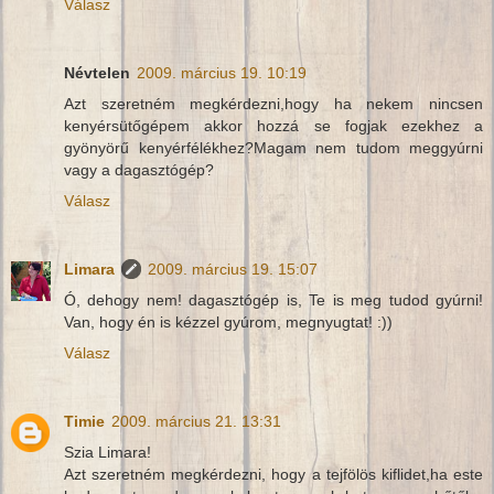
Válasz
Névtelen
2009. március 19. 10:19
Azt szeretném megkérdezni,hogy ha nekem nincsen
kenyérsütőgépem akkor hozzá se fogjak ezekhez a
gyönyörű kenyérfélékhez?Magam nem tudom meggyúrni
vagy a dagasztógép?
Válasz
Limara
2009. március 19. 15:07
Ó, dehogy nem! dagasztógép is, Te is meg tudod gyúrni!
Van, hogy én is kézzel gyúrom, megnyugtat! :))
Válasz
Timie
2009. március 21. 13:31
Szia Limara!
Azt szeretném megkérdezni, hogy a tejfölös kiflidet,ha este