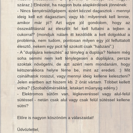
száraz.) Elnézést, ha nagyon buta alapkérdések jönnének:
- Nincs kenyérsütőgépem, ezért kézzel dagasztok - mennyi
ideig kell ezt dagasztani, vagy kb. milyennek kell lennie,
amikor már jó? Azt ugye jól gondolom, hogy az
összeállításnál az élesztőt fel kell futtatni a tejben a
cukorral? (mondjuk nálam itt kezdődik a kelt dolgokkal a
probléma, nem tudom, pontosan milyen egy jól felfuttatott
élesztő, nekem egy picit fel szokott csak "habzani".)
- A "duplájára kelesztés" az tényleg a duplája? Nekem még
soha semmi nem kelt ténylegesen a duplájára, persze
szoktak növögetni, de azt azért nem mondanám, hogy
kétszerakkora helyre férne be, mint az eredeti. :) Mit
csinálhatok rosszul, vagy mennyi ideig kellene keleszteni?
Jelen esetben azt hiszem kb. 2 órát vártam. Többet kellett
volna? (Szobahőmérséklet, letakart műanyag edény.)
- Elektromos sütőm van, légkeveréssel vagy alul-felül
sütéssel - netán csak alul vagy csak felül sütéssel kellene
sütni?
Előre is nagyon köszönöm a válaszaidat!
Üdvözlettel,