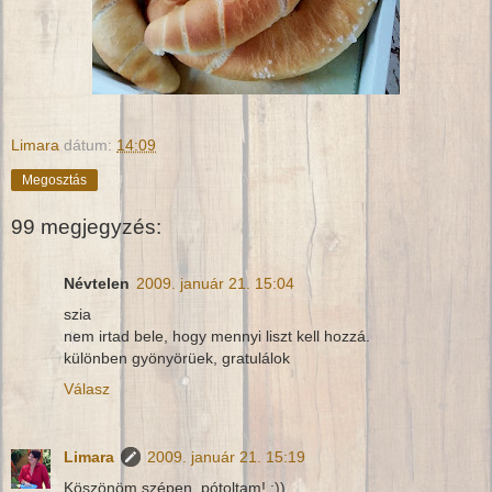
Limara
dátum:
14:09
Megosztás
99 megjegyzés:
Névtelen
2009. január 21. 15:04
szia
nem irtad bele, hogy mennyi liszt kell hozzá.
különben gyönyörüek, gratulálok
Válasz
Limara
2009. január 21. 15:19
Köszönöm szépen, pótoltam! :))