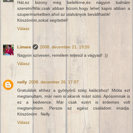
Hát,ez bizony még beleférne,és nagyon tudnám
szeretni!Már,csak abban bízom,hogy lehet kapni abban a
szupermarketben,ahol az utalványok beválthatók!
Köszönöm,sokat segítettél!
Válasz
Limara
2008. december 21. 19:55
Nagyon szívesen, remélem teljesül a vágyad! :))
Válasz
nelly
2008. december 26. 17:07
Gratulálok ehhez a gyönyörű szép kalácshoz! Mióta ezt
megtanultam, már nem is akarok mást sütni. Apósomnak is
ez a kedvence. Már csak ezért is érdemes volt
megtanulnom. Persze az egész családom imádja.
Köszönöm . Nelly
Válasz