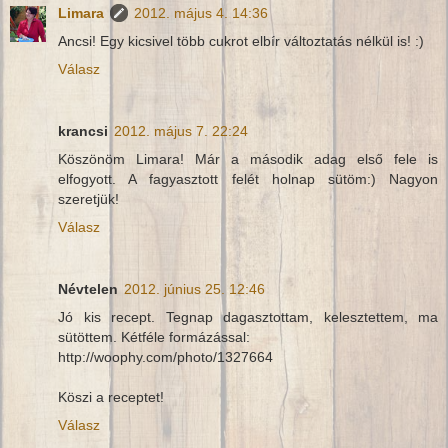
Limara
2012. május 4. 14:36
Ancsi! Egy kicsivel több cukrot elbír változtatás nélkül is! :)
Válasz
krancsi
2012. május 7. 22:24
Köszönöm Limara! Már a második adag első fele is
elfogyott. A fagyasztott felét holnap sütöm:) Nagyon
szeretjük!
Válasz
Névtelen
2012. június 25. 12:46
Jó kis recept. Tegnap dagasztottam, kelesztettem, ma
sütöttem. Kétféle formázással:
http://woophy.com/photo/1327664
Köszi a receptet!
Válasz