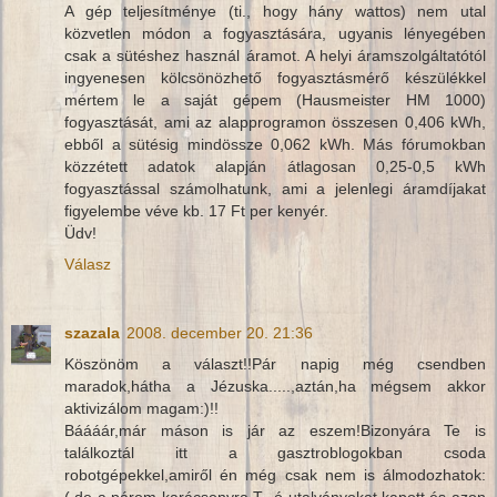
A gép teljesítménye (ti., hogy hány wattos) nem utal
közvetlen módon a fogyasztására, ugyanis lényegében
csak a sütéshez használ áramot. A helyi áramszolgáltatótól
ingyenesen kölcsönözhető fogyasztásmérő készülékkel
mértem le a saját gépem (Hausmeister HM 1000)
fogyasztását, ami az alapprogramon összesen 0,406 kWh,
ebből a sütésig mindössze 0,062 kWh. Más fórumokban
közzétett adatok alapján átlagosan 0,25-0,5 kWh
fogyasztással számolhatunk, ami a jelenlegi áramdíjakat
figyelembe véve kb. 17 Ft per kenyér.
Üdv!
Válasz
szazala
2008. december 20. 21:36
Köszönöm a választ!!Pár napig még csendben
maradok,hátha a Jézuska.....,aztán,ha mégsem akkor
aktivizálom magam:)!!
Báááár,már máson is jár az eszem!Bizonyára Te is
találkoztál itt a gasztroblogokban csoda
robotgépekkel,amiről én még csak nem is álmodozhatok:
(,de a párom karácsonyra T...ó utalványokat kapott,és azon