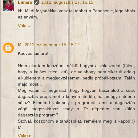
Limara
2012. augusztus 27. 16:15
kb. fél dl folyadékkal vesz fel többet a Panasonic, legalábbis
az enyém.
Válasz
M.
2012. szeptember 15. 15:12
Kedves Limara!
Nem akartam köszönet nélkül hagyni a válaszodat (főleg,
hogy a kalács isteni lett), de valahogy nem sikerült eddig
elküldenem a megjegyzésemet, pedig próbálkoztam. Talán
majd most...
Még valami... megírnád, hogy hogyan használod a csak
dagasztás programot a kenyérsütődön, ha amúgy sütőben
sütsz? Elindítod valamelyik programot, amit a dagasztás
végé megszakítasz, vagy a Te gépeden van külön
dagasztás program?
Szóval, köszönöm a tanácsokat, remélem meg is kapod :)
M.
Válasz