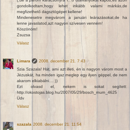
gondolkodtam,hogy lehet inkább valami márkás,de
megfizethető dagsztógépet kellene!
Mindenesetre megvárom a januári leárazásokat,de ha
lenne javaslatod,azt nagyon szívesen venném!
Köszönöm!
Zsuzsa
Válasz
Limara
2008. december 21. 7:43
Szia Szazala! Hát, ami azt illeti, én is nagyon várom most a
Jézuskát, ha minden igaz meglep egy ilyen géppel, de nem
akarom elkiabálni....:))
Ezt olvasd el, nekem is sokat segített:
http://okostojas.blog.hu/2007/05/29/bosch_mum_4625
Üdv
Válasz
szazala
2008. december 21. 11:54