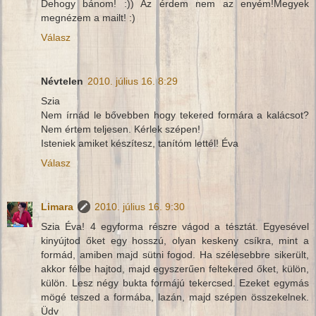
Dehogy bánom! :)) Az érdem nem az enyém!Megyek
megnézem a mailt! :)
Válasz
Névtelen
2010. július 16. 8:29
Szia
Nem írnád le bővebben hogy tekered formára a kalácsot?
Nem értem teljesen. Kérlek szépen!
Isteniek amiket készítesz, tanítóm lettél! Éva
Válasz
Limara
2010. július 16. 9:30
Szia Éva! 4 egyforma részre vágod a tésztát. Egyesével
kinyújtod őket egy hosszú, olyan keskeny csíkra, mint a
formád, amiben majd sütni fogod. Ha szélesebbre sikerült,
akkor félbe hajtod, majd egyszerűen feltekered őket, külön,
külön. Lesz négy bukta formájú tekercsed. Ezeket egymás
mögé teszed a formába, lazán, majd szépen összekelnek.
Üdv