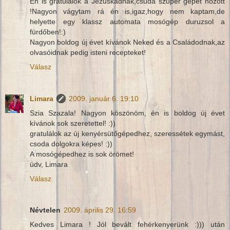
Én is gratulálok a Jézuskádnak,csuda szuper gépet hozott
!Nagyon vágytam rá én is,igaz,hogy nem kaptam,de
helyette egy klassz automata mosógép duruzsol a
fürdőben!:)
Nagyon boldog új évet kívánok Neked és a Családodnak,az
olvasóidnak pedig isteni recepteket!
Válasz
Limara
2009. január 6. 19:10
Szia Szazala! Nagyon köszönöm, én is boldog új évet
kívánok sok szeretettel! :))
gratulálok az új kenyérsütőgépedhez, szeressétek egymást,
csoda dolgokra képes! :))
A mosógépedhez is sok örömet!
üdv, Limara
Válasz
Névtelen
2009. április 29. 16:59
Kedves Limara ! Jól bevált fehérkenyerünk :))) után