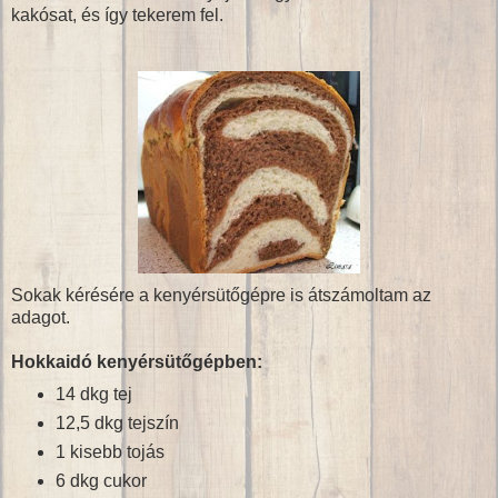
kakósat, és így tekerem fel.
Sokak kérésére a kenyérsütőgépre is átszámoltam az
adagot.
Hokkaidó kenyérsütőgépben:
14 dkg tej
12,5 dkg tejszín
1 kisebb tojás
6 dkg cukor