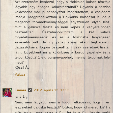
Azt szeretném kérdezni, hogy a Hokkaido kalács tésztája
lágyabb egy átlagos kalácstésztánál? Ugyanis a foszlós
kalácsodat már jó néhányszor megsütöttem, a családom
imádja. Megpróbálkoztam a Hokkaido kaláccsal is, de a
megadott folyadékmennyiséggel egyszerűen olyan lesz,
mint a galuska tészta és nem képes a kenyérsütőgép
összeállítani. Összehasonlítottam a két kalács
folyadékmennyiségét és és a foszlósba lényegesen
kevesebb kell. Ha így jó az arány, akkor legközelebb
dagasztókarral fogom összeállítani, csak szeretnék tisztán
látni. Egyébként mi a különbség a burgonyapehely és a
tejpor között? 1 ek. burgonyapehely mennyi tejpornak felel
meg?
Köszi! Ági
Válasz
Limara
2012. április 13. 17:53
Szia Ági!
Nem, nem lágyabb, nem is tudom elképzelni, hogy miért
lesz neked galuska tésztád? Biztos, hogy jól méred ki? Ha
erős lisztem van, akkor a 2 dl tej és a 2 dl tejszín mellé