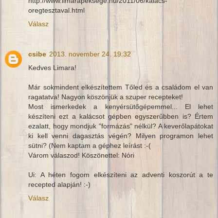
http://www.limarapeksege.hu/2011/06/kalacs-
oregtesztaval.html
Válasz
csibe
2013. november 24. 19:32
Kedves Limara!
Már sokmindent elkészítettem Tőled és a családom el van
ragatatva! Nagyon köszönjük a szuper recepteket!
Most ismerkedek a kenyérsütőgépemmel... El lehet
készíteni ezt a kalácsot gépben egyszerűbben is? Értem
ezalatt, hogy mondjuk "formázás" nélkül? A keverőlapátokat
ki kell venni dagasztás végén? Milyen programon lehet
sütni? (Nem kaptam a géphez leírást :-(
Várom válaszod! Köszönettel: Nóri
Ui: A héten fogom elkészíteni az adventi koszorút a te
recepted alapján! :-)
Válasz