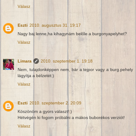
Válasz
Eszti
2010. augusztus 31. 19:17
Nagy baj lenne,ha kihagynám belőle a burgonyapelyhet?
Válasz
Limara
2010. szeptember 1. 19:18
Nem, tulajdonképpen nem, bár a tejpor vagy a burg.pehely
lágyítja a bélzetét:)
Válasz
Eszti
2010. szeptember 2. 20:09
Köszönöm a gyors választ!:)
Hétvégén ki fogom próbálni a mákos buborékos verziót!
Válasz