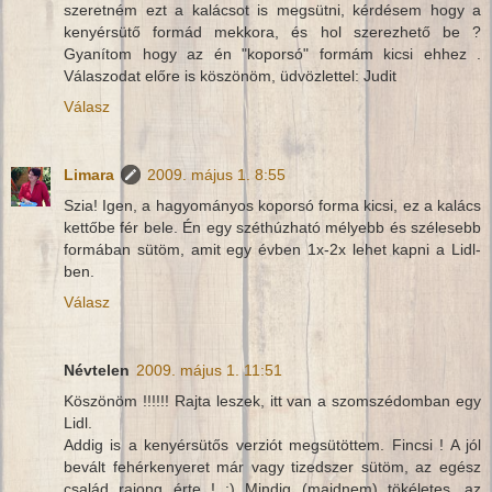
szeretném ezt a kalácsot is megsütni, kérdésem hogy a
kenyérsütő formád mekkora, és hol szerezhető be ?
Gyanítom hogy az én "koporsó" formám kicsi ehhez .
Válaszodat előre is köszönöm, üdvözlettel: Judit
Válasz
Limara
2009. május 1. 8:55
Szia! Igen, a hagyományos koporsó forma kicsi, ez a kalács
kettőbe fér bele. Én egy széthúzható mélyebb és szélesebb
formában sütöm, amit egy évben 1x-2x lehet kapni a Lidl-
ben.
Válasz
Névtelen
2009. május 1. 11:51
Köszönöm !!!!!! Rajta leszek, itt van a szomszédomban egy
Lidl.
Addig is a kenyérsütős verziót megsütöttem. Fincsi ! A jól
bevált fehérkenyeret már vagy tizedszer sütöm, az egész
család rajong érte ! :) Mindig (majdnem) tökéletes, az