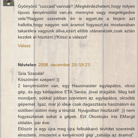
Gyönyörű "cuccaid"vannak!!:)Megkérdezhetem,hogy milyen
típusú kenyérsütőd van,és mennyire vagy megelégedve
vele?Nagyon szeretnék én is egyet,de a férjem azt
hallotta,hogy nagyon sok áramot fogyaszt,és mostanában
takarékra vagyunk állva,ezért előbb utánanézek,csak aztán
kezdek el hisztizni:)!Köszi a választ!
Válasz
Névtelen
2008. december 20. 18:23
Szia Szazala!
Köszönöm szépen!:))
2 kenyérsütőm van, egy Hausmaister egylapátos, olcsó
gép, és egy kétlapátos ETA Siesta, jóval drágább. Meg kell
mondjam, sokkal jobban szeretem az egylapátos, olcsóbb
gépemet. Igaz, már jó ideje csak dagasztásra használom és
sütőben sütöm meg a tésztát. Nyugodtan hisztizzél! :)) nem
fogyasztanak sokat a gépek. Ezt Okostojás írta EMargit
oldalán, pár éve:
Először is egy újra meg újra felbukkanó tévhitet szeretnék
eloszlatni, miszerint a kenyérsütő gép „zabálja az áramot”.