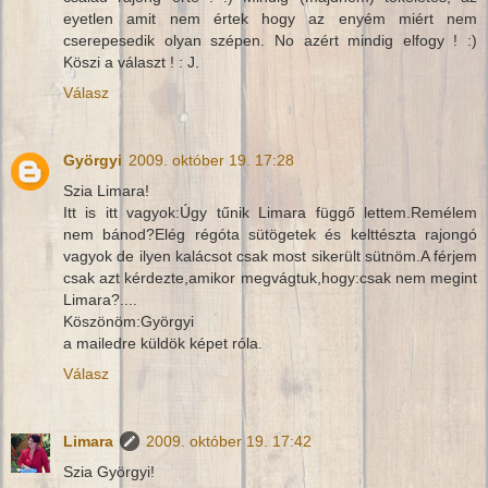
eyetlen amit nem értek hogy az enyém miért nem
cserepesedik olyan szépen. No azért mindig elfogy ! :)
Köszi a választ ! : J.
Válasz
Györgyi
2009. október 19. 17:28
Szia Limara!
Itt is itt vagyok:Úgy tűnik Limara függő lettem.Remélem
nem bánod?Elég régóta sütögetek és kelttészta rajongó
vagyok de ilyen kalácsot csak most sikerült sütnöm.A férjem
csak azt kérdezte,amikor megvágtuk,hogy:csak nem megint
Limara?....
Köszönöm:Györgyi
a mailedre küldök képet róla.
Válasz
Limara
2009. október 19. 17:42
Szia Györgyi!