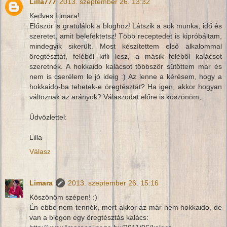
Lilla777
2013. szeptember 26. 13:32
Kedves Limara!
Először is gratulálok a bloghoz! Látszik a sok munka, idő és
szeretet, amit belefektetsz! Több receptedet is kipróbáltam,
mindegyik sikerült. Most készítettem első alkalommal
öregtésztát, feléből kifli lesz, a másik feléből kalácsot
szeretnék. A hokkaido kalácsot többször sütöttem már és
nem is cserélem le jó ideig :) Az lenne a kérésem, hogy a
hokkaido-ba tehetek-e öregtésztát? Ha igen, akkor hogyan
változnak az arányok? Válaszodat előre is köszönöm,
Üdvözlettel:
Lilla
Válasz
Limara
2013. szeptember 26. 15:16
Köszönöm szépen! :)
Én ebbe nem tennék, mert akkor az már nem hokkaido, de
van a blogon egy öregtésztás kalács: