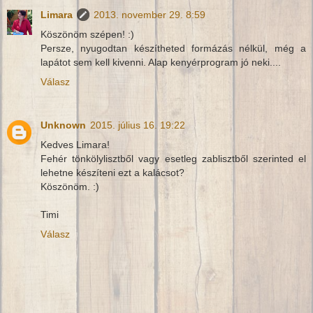
Limara
2013. november 29. 8:59
Köszönöm szépen! :)
Persze, nyugodtan készítheted formázás nélkül, még a
lapátot sem kell kivenni. Alap kenyérprogram jó neki....
Válasz
Unknown
2015. július 16. 19:22
Kedves Limara!
Fehér tönkölylisztből vagy esetleg zablisztből szerinted el
lehetne készíteni ezt a kalácsot?
Köszönöm. :)
Timi
Válasz