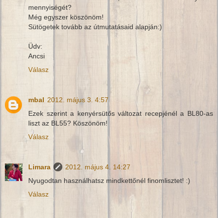
mennyiségét?
Még egyszer köszönöm!
Sütögetek tovább az útmutatásaid alapján:)
Üdv:
Ancsi
Válasz
mbal
2012. május 3. 4:57
Ezek szerint a kenyérsütős változat recepjénél a BL80-as
liszt az BL55? Köszönöm!
Válasz
Limara
2012. május 4. 14:27
Nyugodtan használhatsz mindkettőnél finomlisztet! :)
Válasz