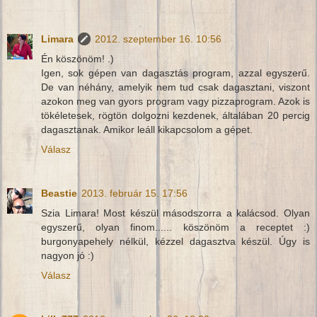
Limara
2012. szeptember 16. 10:56
Én köszönöm! .)
Igen, sok gépen van dagasztás program, azzal egyszerű.
De van néhány, amelyik nem tud csak dagasztani, viszont
azokon meg van gyors program vagy pizzaprogram. Azok is
tökéletesek, rögtön dolgozni kezdenek, általában 20 percig
dagasztanak. Amikor leáll kikapcsolom a gépet.
Válasz
Beastie
2013. február 15. 17:56
Szia Limara! Most készül másodszorra a kalácsod. Olyan
egyszerű, olyan finom...... köszönöm a receptet :)
burgonyapehely nélkül, kézzel dagasztva készül. Úgy is
nagyon jó :)
Válasz