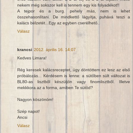
nekem még sokszor kell is tennem egy kis folyadékot!!
A tejpor és a burg. pehely más, nem is lehet
összehasonlítani. De mindkettő lágyítja, puhává teszi a
kalács bélzetét...Egy az egyben cserélhető..
Válasz
krancsi
2012. április 16. 14:07
Kedves Limara!
Rég keresek kalácsreceptet, úgy döntöttem ez lesz az első
próbálozás... Kérdésem is lenne: a sütőben sült változat is
BL80-as lisztből készüljön vagy finomlisztből. Illetve
mekkkora az a forma, amiben Te sütöd?
Nagyon köszönöm!
Szép napot!
Ancsi
Válasz