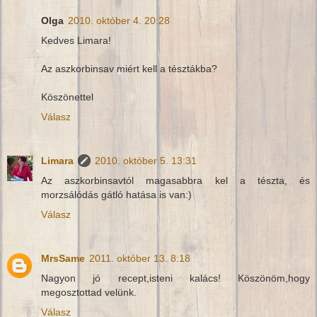
Olga
2010. október 4. 20:28
Kedves Limara!
Az aszkorbinsav miért kell a tésztákba?
Köszönettel
Válasz
Limara
2010. október 5. 13:31
Az aszkorbinsavtól magasabbra kel a tészta, és
morzsálódás gátló hatása is van:)
Válasz
MrsSame
2011. október 13. 8:18
Nagyon jó recept,isteni kalács! Köszönöm,hogy
megosztottad velünk.
Válasz