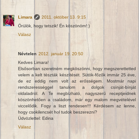
Limara
2011. október 13. 9:15
Örülök, hogy tetszik! Én köszönöm!:)
Válasz
Névtelen
2012. január 19. 20:50
Kedves Limara!
Elsősorban szeretném megköszönni, hogy megszerettetted
velem a kelt tészták készítését. Sütök-főzők immár 25 éve,
de ez eddig nem volt az erősségem. Mostmár napi
rendszerességgel tanulom a dolgok csínját-bínját
oldaladról. A Te megbízható, nagyszerű receptjeidnek
köszönhetően a családom, már egy malom megvételével
viccelődik. Fogy a liszt rendesen!!! Kérdésem az lenne,
hogy csokilencsét hol tudok beszerezni?
Üdvözlettel: Edina
Válasz