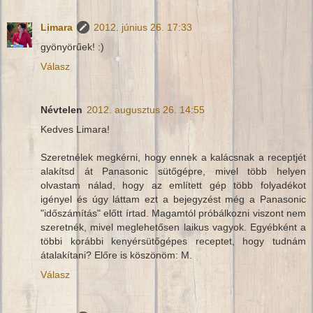
Limara
2012. június 26. 17:33
gyönyörűek! :)
Válasz
Névtelen
2012. augusztus 26. 14:55
Kedves Limara!
Szeretnélek megkérni, hogy ennek a kalácsnak a receptjét
alakítsd át Panasonic sütőgépre, mivel több helyen
olvastam nálad, hogy az említett gép több folyadékot
igényel és úgy láttam ezt a bejegyzést még a Panasonic
"időszámítás" előtt írtad. Magamtól próbálkozni viszont nem
szeretnék, mivel meglehetősen laikus vagyok. Egyébként a
többi korábbi kenyérsütőgépes receptet, hogy tudnám
átalakítani? Előre is köszönöm: M.
Válasz