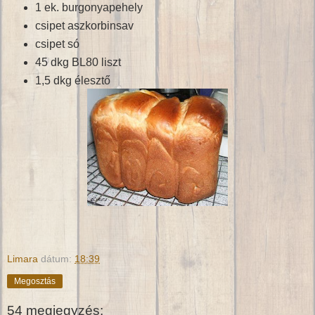
1 ek. burgonyapehely
csipet aszkorbinsav
csipet só
45 dkg BL80 liszt
1,5 dkg élesztő
Limara
dátum:
18:39
Megosztás
54 megjegyzés: