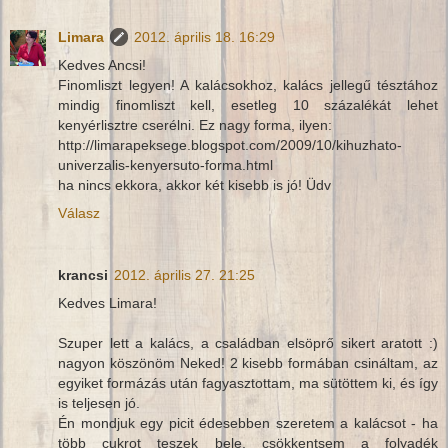
Limara
2012. április 18. 16:29
Kedves Ancsi!
Finomliszt legyen! A kalácsokhoz, kalács jellegű tésztához
mindig finomliszt kell, esetleg 10 százalékát lehet
kenyérlisztre cserélni. Ez nagy forma, ilyen:
http://limarapeksege.blogspot.com/2009/10/kihuzhato-
univerzalis-kenyersuto-forma.html
ha nincs ekkora, akkor két kisebb is jó! Üdv
Válasz
krancsi
2012. április 27. 21:25
Kedves Limara!
Szuper lett a kalács, a családban elsöprő sikert aratott :)
nagyon köszönöm Neked! 2 kisebb formában csináltam, az
egyiket formázás után fagyasztottam, ma sütöttem ki, és így
is teljesen jó.
Én mondjuk egy picit édesebben szeretem a kalácsot - ha
több cukrot teszek bele, csökkentsem a folyadék