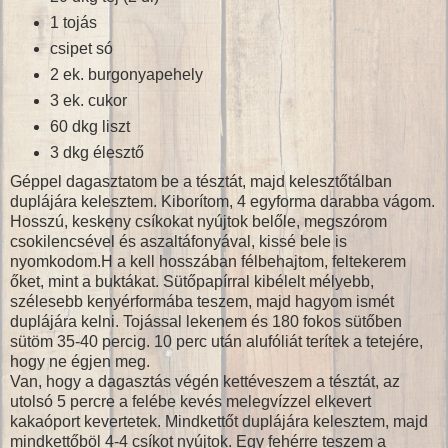
1 tojás
csipet só
2 ek. burgonyapehely
3 ek. cukor
60 dkg liszt
3 dkg élesztő
Géppel dagasztatom be a tésztát, majd kelesztőtálban
duplájára kelesztem. Kiborítom, 4 egyforma darabba vágom.
Hosszú, keskeny csíkokat nyújtok belőle, megszórom
csokilencsével és aszaltáfonyával, kissé bele is
nyomkodom.H a kell hosszában félbehajtom, feltekerem
őket, mint a buktákat. Sütőpapírral kibélelt mélyebb,
szélesebb kenyérformába teszem, majd hagyom ismét
duplájára kelni. Tojással lekenem és 180 fokos sütőben
sütöm 35-40 percig. 10 perc után alufóliát terítek a tetejére,
hogy ne égjen meg.
Van, hogy a dagasztás végén kettéveszem a tésztát, az
utolsó 5 percre a felébe kevés melegvízzel elkevert
kakaóport kevertetek. Mindkettőt duplájára kelesztem, majd
mindkettőböl 4-4 csíkot nyújtok. Egy fehérre teszem a