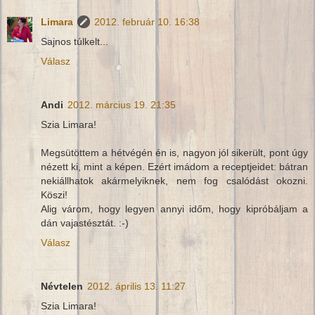
Limara
2012. február 10. 16:38
Sajnos túlkelt...
Válasz
Andi
2012. március 19. 21:35
Szia Limara!
Megsütöttem a hétvégén én is, nagyon jól sikerült, pont úgy
nézett ki, mint a képen. Ezért imádom a receptjeidet: bátran
nekiállhatok akármelyiknek, nem fog csalódást okozni.
Köszi!
Alig várom, hogy legyen annyi időm, hogy kipróbáljam a
dán vajastésztát. :-)
Válasz
Névtelen
2012. április 13. 11:27
Szia Limara!