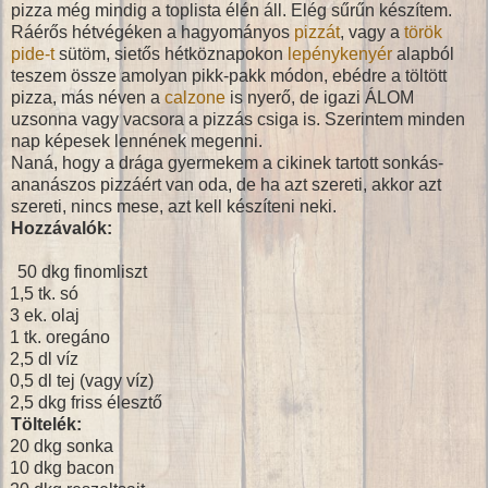
pizza még mindig a toplista élén áll. Elég sűrűn készítem.
Ráérős hétvégéken a hagyományos
pizzát
, vagy a
török
pide-t
sütöm, sietős hétköznapokon
lepénykenyér
alapból
teszem össze amolyan pikk-pakk módon, ebédre a töltött
pizza, más néven a
calzone
is nyerő, de igazi ÁLOM
uzsonna vagy vacsora a pizzás csiga is. Szerintem minden
nap képesek lennének megenni.
Naná, hogy a drága gyermekem a cikinek tartott sonkás-
ananászos pizzáért van oda, de ha azt szereti, akkor azt
szereti, nincs mese, azt kell készíteni neki.
Hozzávalók:
50 dkg finomliszt
1,5 tk. só
3 ek. olaj
1 tk. oregáno
2,5 dl víz
0,5 dl tej (vagy víz)
2,5 dkg friss élesztő
Töltelék:
20 dkg sonka
10 dkg bacon