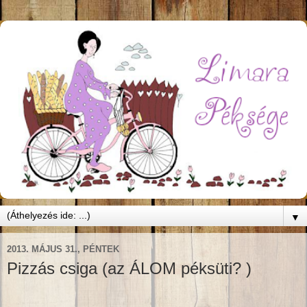
▼
2013. MÁJUS 31., PÉNTEK
Pizzás csiga (az ÁLOM péksüti? )