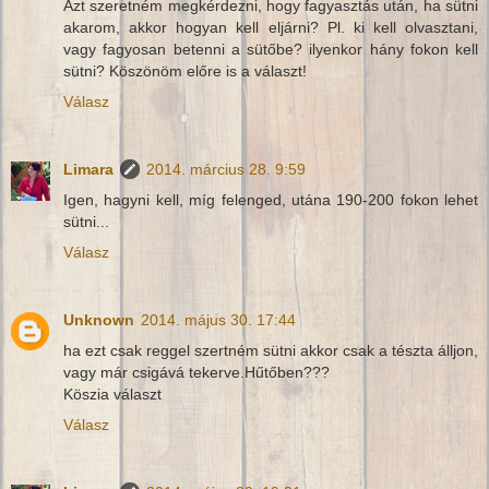
Azt szeretném megkérdezni, hogy fagyasztás után, ha sütni
akarom, akkor hogyan kell eljárni? Pl. ki kell olvasztani,
vagy fagyosan betenni a sütőbe? ilyenkor hány fokon kell
sütni? Köszönöm előre is a választ!
Válasz
Limara
2014. március 28. 9:59
Igen, hagyni kell, míg felenged, utána 190-200 fokon lehet
sütni...
Válasz
Unknown
2014. május 30. 17:44
ha ezt csak reggel szertném sütni akkor csak a tészta álljon,
vagy már csigává tekerve.Hűtőben???
Köszia választ
Válasz