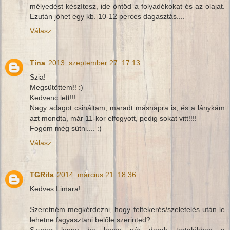
mélyedést készítesz, ide öntöd a folyadékokat és az olajat.
Ezután jöhet egy kb. 10-12 perces dagasztás....
Válasz
Tina
2013. szeptember 27. 17:13
Szia!
Megsütöttem!! :)
Kedvenc lett!!!
Nagy adagot csináltam, maradt másnapra is, és a lánykám
azt mondta, már 11-kor elfogyott, pedig sokat vitt!!!!
Fogom még sütni.... :)
Válasz
TGRita
2014. március 21. 18:36
Kedves Limara!
Szeretném megkérdezni, hogy feltekerés/szeletelés után le
lehetne fagyasztani belőle szerinted?
Szuper lenne ha lenne pár darab tartalékban a