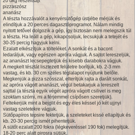
20 dkg reszeltsajt
pizzaszósz
ananász
A tészta hozzávalót a kenyérsütőgép üstjébe mérjük és
elindítjuk a 20 perces dagasztóprogramot. Nálam mindig
nyitott tetővel dolgozik a gép, így biztosan nem melegszik túl
a tészta. Ha leáll a gép, kikapcsoljuk, lecsukjuk a tetejét és
30-35 percig hagyjuk kelni.
Ezalatt elkészítjük a tölteléket. A sonkát és a bacont
ledaráljuk, vagy egészen apróra vágjuk. A sajtot lereszeljük,
az ananászt lecsepegtetjük és kisebb darabokra vágjuk.
A megkelt tésztát lisztezett felületre borítjuk, kb. 2-3 mm
vastag, és kb. 30 cm széles téglalapot nyújtunk belőle.
Megkenjük a pizza szósszal, elterítjük rajta a darált sonkát,
az apróra vágott ananászt, végül betakarjuk a lereszelt
sajttal (a tészta egyik végét apróra vágott csilivel is meg
szoktam szórni, mi a férjemmel csípősen szeretjük).
Feltekerjük mint a bejglit és egy éles késsel jó két ujjnyi
vastag szeletekre vágjuk.
Sütőpapíros tepsire fektetjük, a szeleteket kissé ellapítjuk és
kb. 20-30 percig ismét pihentetjük.
A sütőt ezalatt 200 fokra (légkeveréssel 190 fok) melegítjük.
18-20 perc alatt pirosra sütjük.