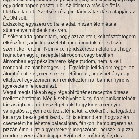
egy adott napon posztoljuk. Az ötletet a másik előtt is
titokban tartjuk. Az első szó a pici lány választása alapján az
ÁLOM volt.
Látszólag egyszerű volt a feladat, hiszen álom étele,
süteménye mindenkinek van.
Elsőként arra gondoltam, hogy azt az ételt, kelt tésztát fogom
elkészíteni, amit legközelebb megálmodok, és ezt szó
szerint kell érteni. Nem vicc, rendszeresen előfordul, hogy
hajnalban egy új recepttel álmodom, vagy bevillan
álmomban egy péksütemény képe (tudom, nem is kell
mondani, ez már beteges…). Egy ideje lefirkálom reggel az
álombéli ötletet, mert sokszor előfordult, hogy néhány nap
elteltével egyszerűen nem emlékeztem rá, bármennyire is
igyekeztem felidézni azt.
Végül mégis inkább egy régebbi történet receptbe öntése
mellett döntöttem. Még kisebb volt a kicsi fiam, amikor felnőtt
társaságban arról beszélgettünk, hogy kinek mennyire
válogatós a gyermeke (ez a téma tutira előkerül, ha legalább
két anya beszélgetni kezd). Én is elmondtam, hogy az én
csemetém ha lehetne palacsintán, fánkon, hamburgeren és
pizzán élne. Erre a gyermekem megszólalt: persze, a pizza
minden gyerek álomkajája. Azóta eltelt néhány év, de a