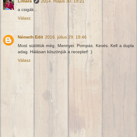
Limara
2014. május 30. 19:21
a csigák...
Válasz
Németh Edit
2016. július 29. 19:46
Most sütöttük még. Mennyei. Pompás. Kevés. Kell a dupla
adag. Hálásan köszönjük a receptet! :)
Válasz