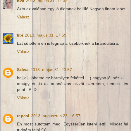
Éva
2013. május 31. 12:32
Azta ez valóban egy jó álomnak beillik! Nagyon finom lehet!
Válasz
libi
2013. május 31. 17:59
Ezt sütöttem én is tegnap a kisebbiknek a kirándulásra.
Válasz
Száva
2013. május 31. 20:57
hajjjajj, jöhetne ez bármilyen feltéttel... :) nagyon jól néz ki!
amúgy én is az ananászos pizzát szeretem, nemciki és
pont. :P :D
Válasz
repcsi
2013. augusztus 23. 16:57
Én most sütöttem meg. Egyszerűen isteni lett!!! Mindet fel
tudnám falni :)))