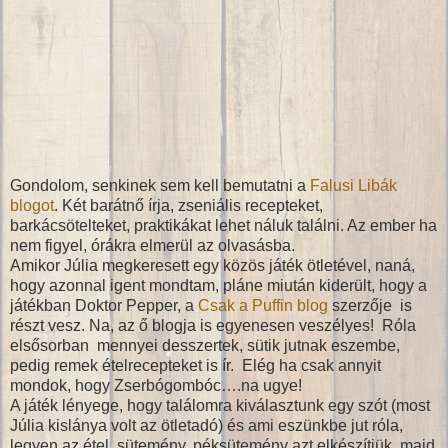
Gondolom, senkinek sem kell bemutatni a
Falusi Libák
blogot
. Két barátnő írja, zseniális recepteket,
barkácsötelteket, praktikákat lehet náluk találni. Az ember ha
nem figyel, órákra elmerül az olvasásba.
Amikor Júlia megkeresett egy közös játék ötletével, naná,
hogy azonnal igent mondtam, pláne miután kiderült, hogy a
játékban Doktor Pepper, a
Csak a Puffin blog
szerzője is
részt vesz. Na, az ő blogja is egyenesen veszélyes! Róla
elsősorban mennyei desszertek, sütik jutnak eszembe,
pedig remek ételrecepteket is ír. Elég ha csak annyit
mondok, hogy Zserbógombóc….na ugye!
A játék lényege, hogy találomra kiválasztunk egy szót (most
Júlia kislánya volt az ötletadó) és ami eszünkbe jut róla,
legyen az étel, sütemény, péksütemény azt elkészítjük, majd