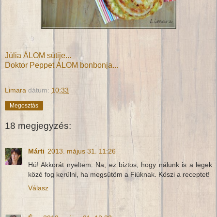
Júlia ÁLOM sütije...
Doktor Peppet ÁLOM bonbonja...
Limara
dátum:
10:33
Megosztás
18 megjegyzés:
Márti
2013. május 31. 11:26
Hú! Akkorát nyeltem. Na, ez biztos, hogy nálunk is a legek
közé fog kerülni, ha megsütöm a Fiúknak. Köszi a receptet!
Válasz