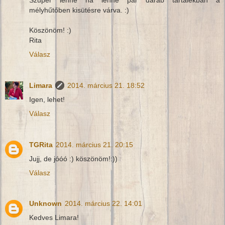
mélyhűtőben kisütésre várva. :)
Köszönöm! :)
Rita
Válasz
Limara
2014. március 21. 18:52
Igen, lehet!
Válasz
TGRita
2014. március 21. 20:15
Jujj, de jóóó :) köszönöm!:))
Válasz
Unknown
2014. március 22. 14:01
Kedves Limara!