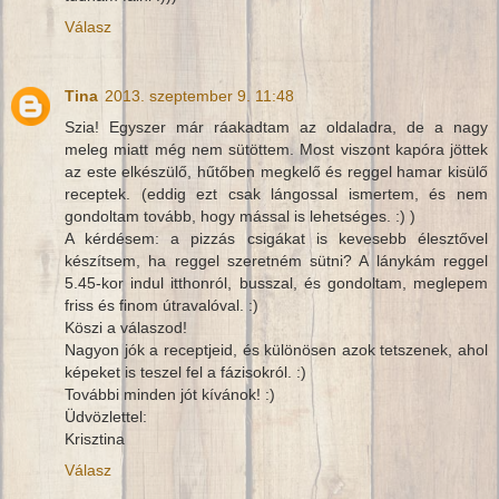
Válasz
Tina
2013. szeptember 9. 11:48
Szia! Egyszer már ráakadtam az oldaladra, de a nagy
meleg miatt még nem sütöttem. Most viszont kapóra jöttek
az este elkészülő, hűtőben megkelő és reggel hamar kisülő
receptek. (eddig ezt csak lángossal ismertem, és nem
gondoltam tovább, hogy mással is lehetséges. :) )
A kérdésem: a pizzás csigákat is kevesebb élesztővel
készítsem, ha reggel szeretném sütni? A lánykám reggel
5.45-kor indul itthonról, busszal, és gondoltam, meglepem
friss és finom útravalóval. :)
Köszi a válaszod!
Nagyon jók a receptjeid, és különösen azok tetszenek, ahol
képeket is teszel fel a fázisokról. :)
További minden jót kívánok! :)
Üdvözlettel:
Krisztina
Válasz