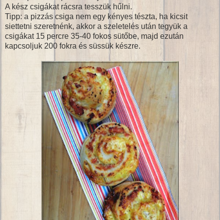
A kész csigákat rácsra tesszük hűlni.
Tipp: a pizzás csiga nem egy kényes tészta, ha kicsit
siettetni szeretnénk, akkor a szeletelés után tegyük a
csigákat 15 percre 35-40 fokos sütőbe, majd ezután
kapcsoljuk 200 fokra és süssük készre.