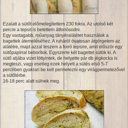
Ezalatt a sütőt előmelegítettem 230 fokra. Az utolsó két
percre a tepsit is betettem átforrósodni.
Egy vastagabb, műanyag tányéralátétet használok a
bagettek átemeléséhez. A ruháról óvatosan átgörgetem az
alátétre, majd azzal teszem a forró tepsire, amit először egy
sütőpapírral beborítok. Egyszerre két bagettet sütök ki. A
sütő aljába vizet löttyintek, de helyette pár db jégkocka is
megteszi, vagy esetleg ezek helyett a sütés első 5-7
percében gyakran be kell permetezni egy virágpermetezővel
a sütőtérbe.
16-18 perc alatt sülnek meg.