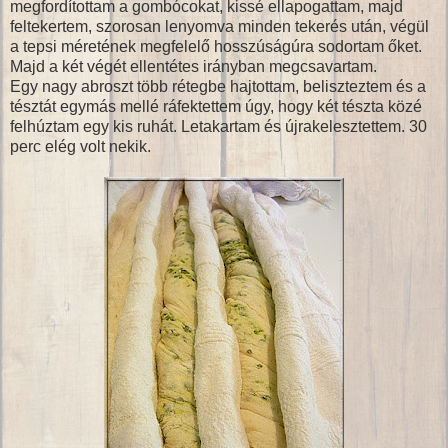
megfordítottam a gombócokat, kissé ellapogattam, majd
feltekertem, szorosan lenyomva minden tekerés után, végül
a tepsi méretének megfelelő hosszúságúra sodortam őket.
Majd a két végét ellentétes irányban megcsavartam.
Egy nagy abroszt több rétegbe hajtottam, beliszteztem és a
tésztát egymás mellé ráfektettem úgy, hogy két tészta közé
felhúztam egy kis ruhát. Letakartam és újrakelesztettem. 30
perc elég volt nekik.