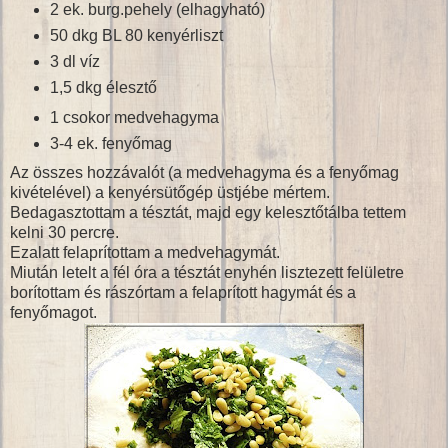
2 ek. burg.pehely (elhagyható)
50 dkg BL 80 kenyérliszt
3 dl víz
1,5 dkg élesztő
1 csokor medvehagyma
3-4 ek. fenyőmag
Az összes hozzávalót (a medvehagyma és a fenyőmag
kivételével) a kenyérsütőgép üstjébe mértem.
Bedagasztottam a tésztát, majd egy kelesztőtálba tettem
kelni 30 percre.
Ezalatt felaprítottam a medvehagymát.
Miután letelt a fél óra a tésztát enyhén lisztezett felületre
borítottam és rászórtam a felaprított hagymát és a
fenyőmagot.