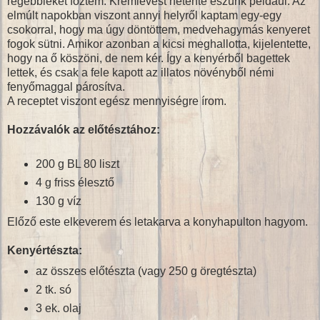
régebbieket főztem. Krémlevest hetente eszünk például. Az
elmúlt napokban viszont annyi helyről kaptam egy-egy
csokorral, hogy ma úgy döntöttem, medvehagymás kenyeret
fogok sütni. Amikor azonban a kicsi meghallotta, kijelentette,
hogy na ő köszöni, de nem kér. Így a kenyérből bagettek
lettek, és csak a fele kapott az illatos növényből némi
fenyőmaggal párosítva.
A receptet viszont egész mennyiségre írom.
Hozzávalók az előtésztához:
200 g BL 80 liszt
4 g friss élesztő
130 g víz
Előző este elkeverem és letakarva a konyhapulton hagyom.
Kenyértészta:
az összes előtészta (vagy 250 g öregtészta)
2 tk. só
3 ek. olaj