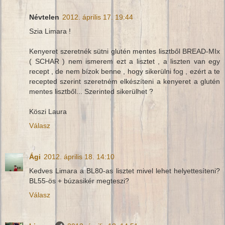
Névtelen
2012. április 17. 19:44
Szia Limara !
Kenyeret szeretnék sütni glutén mentes lisztből BREAD-MIx
( SCHAR ) nem ismerem ezt a lisztet , a liszten van egy
recept , de nem bízok benne , hogy sikerülni fog , ezért a te
recepted szerint szeretném elkészíteni a kenyeret a glutén
mentes lisztből... Szerinted sikerülhet ?
Köszi Laura
Válasz
Ági
2012. április 18. 14:10
Kedves Limara a BL80-as lisztet mivel lehet helyettesíteni?
BL55-ös + búzasikér megteszi?
Válasz