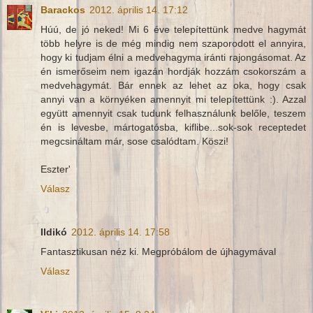
Barackos
2012. április 14. 17:12
Húú, de jó neked! Mi 6 éve telepítettünk medve hagymát
több helyre is de még mindig nem szaporodott el annyira,
hogy ki tudjam élni a medvehagyma iránti rajongásomat. Az
én ismerőseim nem igazán hordják hozzám csokorszám a
medvehagymát. Bár ennek az lehet az oka, hogy csak
annyi van a környéken amennyit mi telepítettünk :). Azzal
együtt amennyit csak tudunk felhasználunk belőle, teszem
én is levesbe, mártogatósba, kiflibe...sok-sok receptedet
megcsináltam már, sose csalódtam. Köszi!
Eszter'
Válasz
Ildikó
2012. április 14. 17:58
Fantasztikusan néz ki. Megpróbálom de újhagymával
Válasz