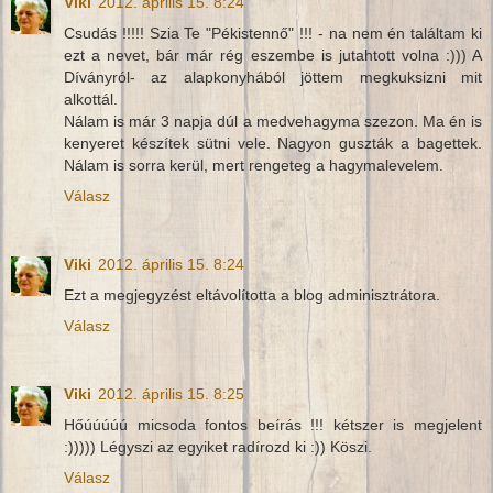
Viki
2012. április 15. 8:24
Csudás !!!!! Szia Te "Pékistennő" !!! - na nem én találtam ki
ezt a nevet, bár már rég eszembe is jutahtott volna :))) A
Díványról- az alapkonyhából jöttem megkuksizni mit
alkottál.
Nálam is már 3 napja dúl a medvehagyma szezon. Ma én is
kenyeret készítek sütni vele. Nagyon guszták a bagettek.
Nálam is sorra kerül, mert rengeteg a hagymalevelem.
Válasz
Viki
2012. április 15. 8:24
Ezt a megjegyzést eltávolította a blog adminisztrátora.
Válasz
Viki
2012. április 15. 8:25
Hőúúúúú micsoda fontos beírás !!! kétszer is megjelent
:))))) Légyszi az egyiket radírozd ki :)) Köszi.
Válasz