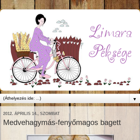
▼
2012. ÁPRILIS 14., SZOMBAT
Medvehagymás-fenyőmagos bagett