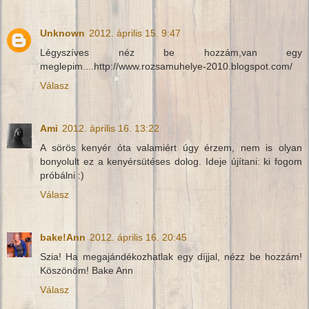
Unknown
2012. április 15. 9:47
Légyszíves néz be hozzám,van egy
meglepim....http://www.rozsamuhelye-2010.blogspot.com/
Válasz
Ami
2012. április 16. 13:22
A sörös kenyér óta valamiért úgy érzem, nem is olyan
bonyolult ez a kenyérsütéses dolog. Ideje újítani: ki fogom
próbálni :)
Válasz
bake!Ann
2012. április 16. 20:45
Szia! Ha megajándékozhatlak egy díjjal, nézz be hozzám!
Köszönöm! Bake Ann
Válasz