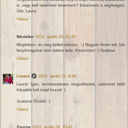
is, vagy kell valamivel kevernem? Köszönöm a segítséged.
Üdv. Laura
Válasz
Névtelen
2012. április 20. 21:43
Megláttam, és meg kellett sütnöm. :-) Nagyon finom lett, bár
fenyőmagokat nem tettem bele. Köszönöm! :) Szabina
Válasz
Limara
2012. április 21. 8:59
Laura! Igen, természetesen megsütheted, valamivel több
folyadék kell majd hozzá! :)
Szabina! Örülök! :)
Válasz
Zsuzsa
2012. április 24. 10:42