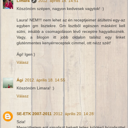
Limara
2012. április 18. 14:51
Köszönöm szépen, nagyon kedvesek vagytok! :)
Laura! NEM!!! nem lehet az én receptjeimet átültetni egy-az
egyben gm lisztekre. Gm lisztből egészen másként kell
sütni, inkább a csomagoláson lévő receptre hagyatkoznék.
Vagy, a blogon itt jobb oldalon találsz egy linket
gluténmentes kenyérreceptek címmel, ott nézz szét!
Ági! Igen:)
Válasz
Ági
2012. április 18. 14:55
Köszönöm Limara! :)
Válasz
SE-ETK 2007-2011
2012. április 20. 14:28
Szia!
Megsüthetem ezt simaliszt helyett teljes kiőrlésű búzaliszttel