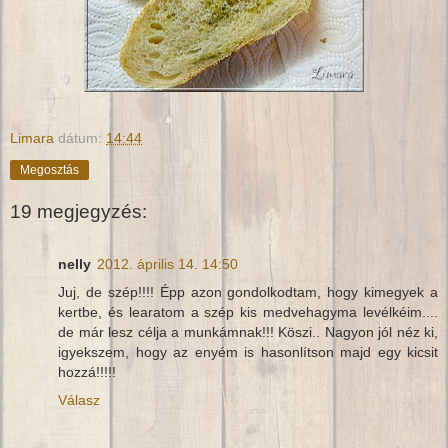
Limara
dátum:
14:44
Megosztás
19 megjegyzés:
nelly
2012. április 14. 14:50
Juj, de szép!!!! Épp azon gondolkodtam, hogy kimegyek a
kertbe, és learatom a szép kis medvehagyma levélkéim....
de már lesz célja a munkámnak!!! Köszi.. Nagyon jól néz ki,
igyekszem, hogy az enyém is hasonlítson majd egy kicsit
hozzá!!!!!
Válasz