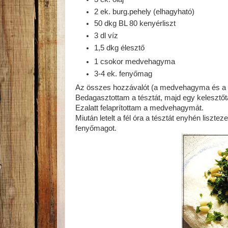
2 ek. burg.pehely (elhagyható)
50 dkg BL 80 kenyérliszt
3 dl víz
1,5 dkg élesztő
1 csokor medvehagyma
3-4 ek. fenyőmag
Az összes hozzávalót (a medvehagyma és a f
Bedagasztottam a tésztát, majd egy kelesztőtá
Ezalatt felaprítottam a medvehagymát.
Miután letelt a fél óra a tésztát enyhén lisztez
fenyőmagot.