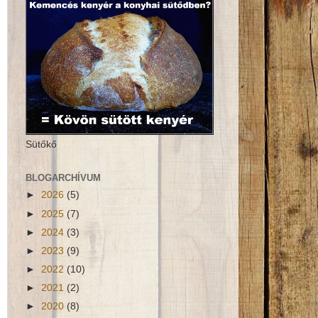
Sütőkő
BLOGARCHÍVUM
►
2026
(5)
►
2025
(7)
►
2024
(3)
►
2023
(9)
►
2022
(10)
►
2021
(2)
►
2020
(8)