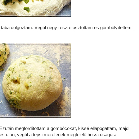
sztába dolgoztam. Végül négy részre osztottam és gömbölyítettem
 Ezután megfordítottam a gombócokat, kissé ellapogattam, majd
és után, végül a tepsi méretének megfelelő hosszúságúra