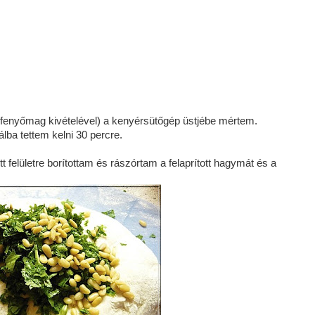
enyőmag kivételével) a kenyérsütőgép üstjébe mértem.
lba tettem kelni 30 percre.
ett felületre borítottam és rászórtam a felaprított hagymát és a