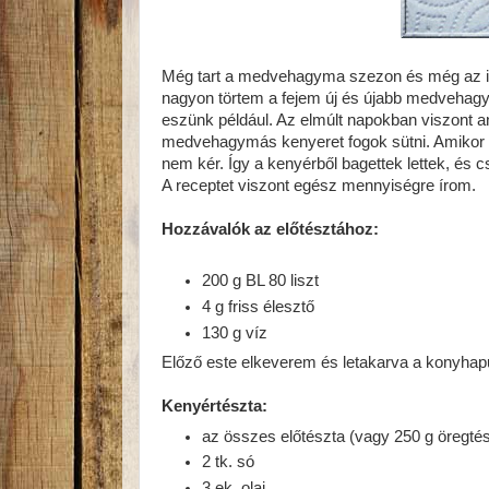
Még tart a medvehagyma szezon és még az i
nagyon törtem a fejem új és újabb medvehagy
eszünk például. Az elmúlt napokban viszont a
medvehagymás kenyeret fogok sütni. Amikor az
nem kér. Így a kenyérből bagettek lettek, és c
A receptet viszont egész mennyiségre írom.
Hozzávalók az előtésztához:
200 g BL 80 liszt
4 g friss élesztő
130 g víz
Előző este elkeverem és letakarva a konyhap
Kenyértészta:
az összes előtészta (vagy 250 g öregté
2 tk. só
3 ek. olaj