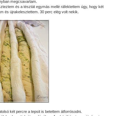
irányban megcsavartam.
szteztem és a tésztát egymás mellé ráfektettem úgy, hogy két
m és újrakelesztettem. 30 perc elég volt nekik.
tolsó két percre a tepsit is betettem átforrósodni.