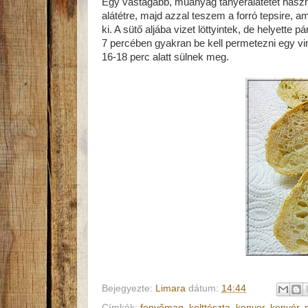
Egy vastagabb, műanyag tányéralátétet haszn
alátétre, majd azzal teszem a forró tepsire, a
ki. A sütő aljába vizet löttyintek, de helyette
7 percében gyakran be kell permetezni egy vi
16-18 perc alatt sülnek meg.
Bejegyezte:
Limara
dátum:
14:44
Címkék:
fenyőmag
,
kelttészta
,
kenyer
,
kenyér
,