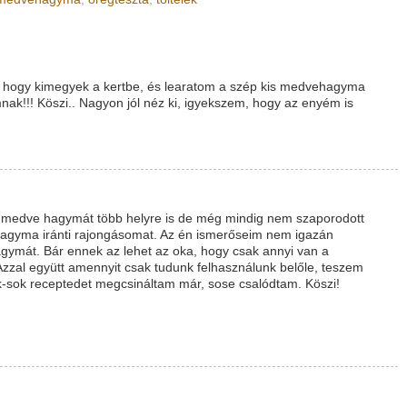
, hogy kimegyek a kertbe, és learatom a szép kis medvehagyma
mnak!!! Köszi.. Nagyon jól néz ki, igyekszem, hogy az enyém is
nk medve hagymát több helyre is de még mindig nem szaporodott
ehagyma iránti rajongásomat. Az én ismerőseim nem igazán
mát. Bár ennek az lehet az oka, hogy csak annyi van a
 Azzal együtt amennyit csak tudunk felhasználunk belőle, teszem
sok-sok receptedet megcsináltam már, sose csalódtam. Köszi!