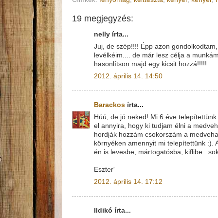
19 megjegyzés:
nelly írta...
Juj, de szép!!!! Épp azon gondolkodtam
levélkéim.... de már lesz célja a munká
hasonlítson majd egy kicsit hozzá!!!!!
2012. április 14. 14:50
Barackos
írta...
Húú, de jó neked! Mi 6 éve telepítettü
el annyira, hogy ki tudjam élni a medv
hordják hozzám csokorszám a medvehagy
környéken amennyit mi telepítettünk :).
én is levesbe, mártogatósba, kiflibe...
Eszter'
2012. április 14. 17:12
Ildikó írta...