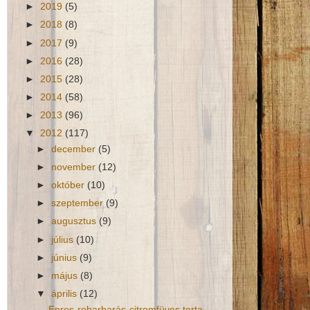
►
2019
(5)
►
2018
(8)
►
2017
(9)
►
2016
(28)
►
2015
(28)
►
2014
(58)
►
2013
(96)
▼
2012
(117)
►
december
(5)
►
november
(12)
►
október
(10)
►
szeptember
(9)
►
augusztus
(9)
►
július
(10)
►
június
(9)
►
május
(8)
▼
április
(12)
Epres-rebarbarás-citromfüves torta