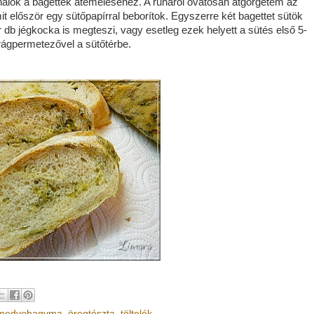
álok a bagettek átemeléséhez. A ruháról óvatosan átgörgetem az
mit először egy sütőpapírral beborítok. Egyszerre két bagettet sütök
 pár db jégkocka is megteszi, vagy esetleg ezek helyett a sütés első 5-
rágpermetezővel a sütőtérbe.
medvehagyma
,
öregtészta
,
töltelék