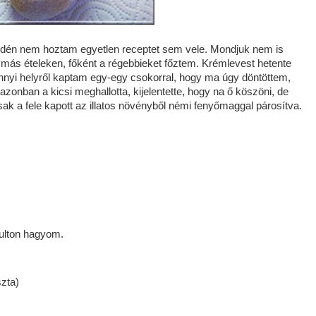
dén nem hoztam egyetlen receptet sem vele. Mondjuk nem is
más ételeken, főként a régebbieket főztem. Krémlevest hetente
nnyi helyről kaptam egy-egy csokorral, hogy ma úgy döntöttem,
onban a kicsi meghallotta, kijelentette, hogy na ő köszöni, de
sak a fele kapott az illatos növényből némi fenyőmaggal párosítva.
ulton hagyom.
szta)