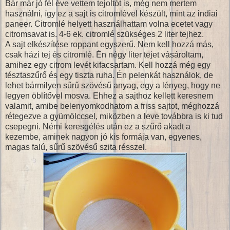
Bár már jó fél éve vettem tejoltót is, még nem mertem
használni, így ez a sajt is citromlével készült, mint az indiai
paneer. Citromlé helyett használhattam volna ecetet vagy
citromsavat is. 4-6 ek. citromlé szükséges 2 liter tejhez.
A sajt elkészítése roppant egyszerű. Nem kell hozzá más,
csak házi tej és citromlé. Én négy liter tejet vásároltam,
amihez egy citrom levét kifacsartam. Kell hozzá még egy
tésztaszűrő és egy tiszta ruha. Én pelenkát használok, de
lehet bármilyen sűrű szövésű anyag, egy a lényeg, hogy ne
legyen öblítővel mosva. Ehhez a sajthoz kellett keresnem
valamit, amibe belenyomkodhatom a friss sajtot, méghozzá
rétegezve a gyümölccsel, miközben a leve továbbra is ki tud
csepegni. Némi keresgélés után ez a szűrő akadt a
kezembe, aminek nagyon jó kis formája van, egyenes,
magas falú, sűrű szövésű szita résszel.