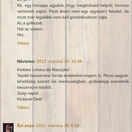
Kb. egy hónapja agyalok, hogy megbízható helyről, honnan
vehetnék sajtot. Pesti lévén nem egy egyszerű feladat, de
most már legalább nem kell gondolkodnom rajta.
Az a grillezett...
Hát az valami...
Hm...
Válasz
Névtelen
2012. március 24. 10:48
Kedves Limara és Maczyka!
Tejoltó beszerzési forrás érdekelne engem is. Pécsi vagyok,
lehetőség szerint kis mennyiségben, próbaképp szeretnék
beszerezni tejoltót.
Szép napot.
Királyné Detti
Válasz
Évi anyu
2012. március 26. 0:19