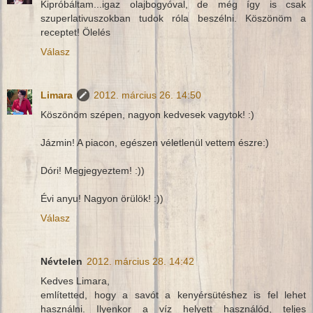
Kipróbáltam...igaz olajbogyóval, de még így is csak
szuperlativuszokban tudok róla beszélni. Köszönöm a
receptet! Ölelés
Válasz
Limara
2012. március 26. 14:50
Köszönöm szépen, nagyon kedvesek vagytok! :)
Jázmin! A piacon, egészen véletlenül vettem észre:)
Dóri! Megjegyeztem! :))
Évi anyu! Nagyon örülök! :))
Válasz
Névtelen
2012. március 28. 14:42
Kedves Limara,
említetted, hogy a savót a kenyérsütéshez is fel lehet
használni. Ilyenkor a víz helyett használód, teljes