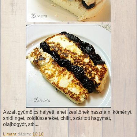
Aszalt gyümölcs helyett lehet ízesítőnek használni köményt,
snidlinget, zöldfűszereket, chilit, szárított hagymát,
olajbogyót, stb....
Limara
dátum:
16:10