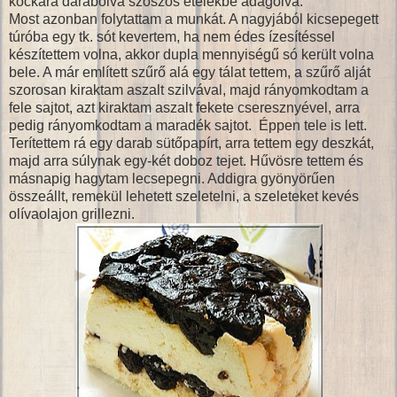
kockára darabolva szószos ételekbe adagolva.
Most azonban folytattam a munkát. A nagyjából kicsepegett
túróba egy tk. sót kevertem, ha nem édes ízesítéssel
készítettem volna, akkor dupla mennyiségű só került volna
bele. A már említett szűrő alá egy tálat tettem, a szűrő alját
szorosan kiraktam aszalt szilvával, majd rányomkodtam a
fele sajtot, azt kiraktam aszalt fekete cseresznyével, arra
pedig rányomkodtam a maradék sajtot. Éppen tele is lett.
Terítettem rá egy darab sütőpapírt, arra tettem egy deszkát,
majd arra súlynak egy-két doboz tejet. Hűvösre tettem és
másnapig hagytam lecsepegni. Addigra gyönyörűen
összeállt, remekül lehetett szeletelni, a szeleteket kevés
olívaolajon grillezni.