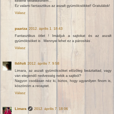
kellene veselkednem...
Ez valami fantasztikus az aszalt gyümölcsökkel! Gratulálok!
Válasz
paariza
2012. április 1. 18:43
Fantasztikus ötlet ! Imádjuk a sajtokat és az aszalt
gyümölcsöket is . Mennyei lehet ez a párosítás .
Válasz
Ildifolt
2012. április 7. 9:58
Limara, az aszalt gyümölcsöket előzőleg beáztattad, vagy
van elegendő nedvesség nekik a sajtból?
Nagyon csodásan néz ki, biztos, hogy ugyanilyen finom is,
köszönöm a receptet.
Válasz
Limara
2012. április 7. 18:06