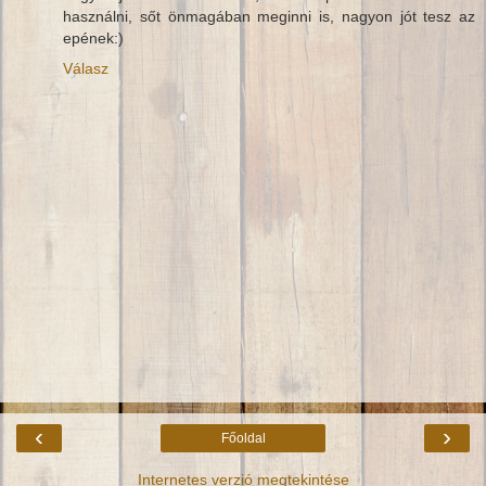
használni, sőt önmagában meginni is, nagyon jót tesz az
epének:)
Válasz
‹
›
Főoldal
Internetes verzió megtekintése