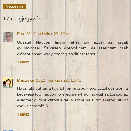
Megosztás
17 megjegyzés:
Éva
2012. március 22. 16:44
Guszta! Nagyon finom lehet így ezzel az aszalt
gyümölccsel. Szívesen kipróbálnám, de szerintem csak
először sósat, vagy esetleg zöldfűszereset.
Válasz
Maczyka
2012. március 22. 19:41
Használd bátran a tejoltót, én második éve azzal csinálom a
kecskesajtot, nagyon jó eredményt ad, sokkal sajtosabb az
eredmény, mint citromlével. Viszont ha túrót akarok, akkor
csakis citromlé :)
Válasz