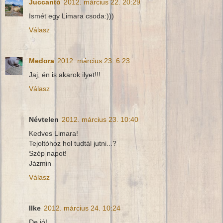
Juccantó
2012. március 22. 20:29
Ismét egy Limara csoda:)))
Válasz
Medora
2012. március 23. 6:23
Jaj, én is akarok ilyet!!!
Válasz
Névtelen
2012. március 23. 10:40
Kedves Limara!
Tejoltóhoz hol tudtál jutni...?
Szép napot!
Jázmin
Válasz
Ilke
2012. március 24. 10:24
De jó!...