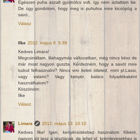
Egészen puha aszalt gyümölcs volt, így nem áztattam be.
De úgy gondolom, hogy meg is puhulna mire kicsöpög a
savó...
Válasz
Ilke
2012. május 8. 9:39
Kedves Limara!
Megcsináltam, lilahagymás változatban, még nincs kész de
már most nagyon guszta. Kérdezném, hogy a savót mire
tudod felhasználni? Nincs vmi keleti ötleted, mint pl.Lassi,
vagy valami? Vagy kenyér, kalács folyadékaként
használhatom?
Köszönöm:
Ilke
Válasz
Limara
2012. május 13. 10:10
Kedves Ilke! Igen, kenyérsütéshez használom főként,
nagyon jót tesz a tésztának, de lehet pl. krémlevesekhez is