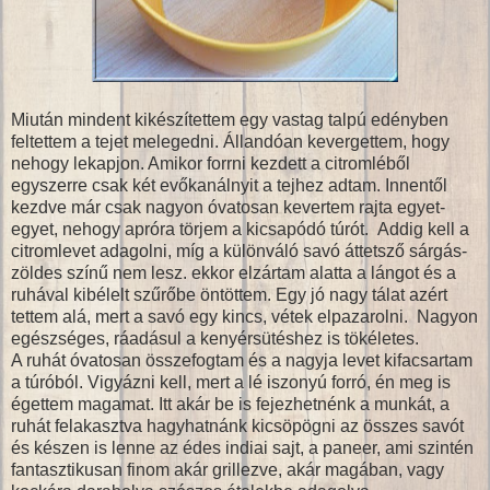
Miután mindent kikészítettem egy vastag talpú edényben
feltettem a tejet melegedni. Állandóan kevergettem, hogy
nehogy lekapjon. Amikor forrni kezdett a citromléből
egyszerre csak két evőkanálnyit a tejhez adtam. Innentől
kezdve már csak nagyon óvatosan kevertem rajta egyet-
egyet, nehogy apróra törjem a kicsapódó túrót. Addig kell a
citromlevet adagolni, míg a különváló savó áttetsző sárgás-
zöldes színű nem lesz. ekkor elzártam alatta a lángot és a
ruhával kibélelt szűrőbe öntöttem. Egy jó nagy tálat azért
tettem alá, mert a savó egy kincs, vétek elpazarolni. Nagyon
egészséges, ráadásul a kenyérsütéshez is tökéletes.
A ruhát óvatosan összefogtam és a nagyja levet kifacsartam
a túróból. Vigyázni kell, mert a lé iszonyú forró, én meg is
égettem magamat. Itt akár be is fejezhetnénk a munkát, a
ruhát felakasztva hagyhatnánk kicsöpögni az összes savót
és készen is lenne az édes indiai sajt, a paneer, ami szintén
fantasztikusan finom akár grillezve, akár magában, vagy