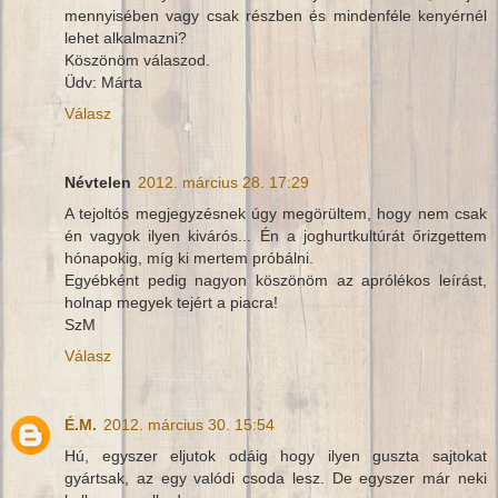
mennyisében vagy csak részben és mindenféle kenyérnél
lehet alkalmazni?
Köszönöm válaszod.
Üdv: Márta
Válasz
Névtelen
2012. március 28. 17:29
A tejoltós megjegyzésnek úgy megörültem, hogy nem csak
én vagyok ilyen kivárós... Én a joghurtkultúrát őrizgettem
hónapokig, míg ki mertem próbálni.
Egyébként pedig nagyon köszönöm az aprólékos leírást,
holnap megyek tejért a piacra!
SzM
Válasz
É.M.
2012. március 30. 15:54
Hú, egyszer eljutok odáig hogy ilyen guszta sajtokat
gyártsak, az egy valódi csoda lesz. De egyszer már neki