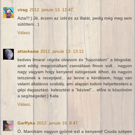
virag
2012. január 13. 12:47
Azta!!!:) Jé, érzem az ízét és az illatát, pedig még meg sem
sütöttem..:)
Válasz
attackama
2012. január 13. 13:12
kedves limara! régóta olvasom és "használom" a blogodat,
amit eddig megcsináltam zseniálisan finom volt... nagyon
nagy vágyam hogy kenyeret sütögessek itthon, és nagyon
tetszenek a receptjeid... az lenne a kérdésem, hogy van
valami általános szabály, ami alapján tudom helyettesiteni a
gépi dagasztást- kelesztést a "kézivel"... előre is köszönöm
a segítségedet:) Kata
Válasz
Garffyka
2012. január 16. 8:47
Ó, Manókám nagyon gyűrné ezt a kenyeret! Csuda szépen