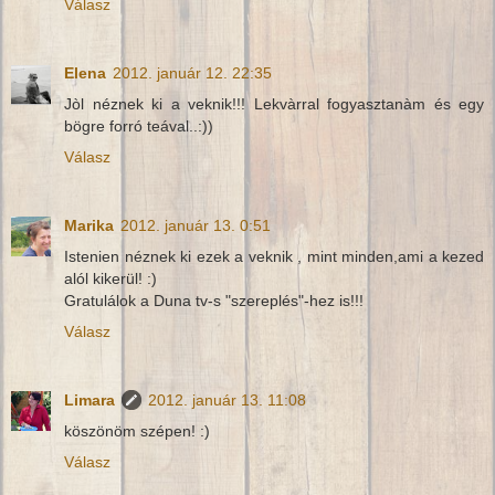
Válasz
Elena
2012. január 12. 22:35
Jòl néznek ki a veknik!!! Lekvàrral fogyasztanàm és egy
bögre forró teával..:))
Válasz
Marika
2012. január 13. 0:51
Istenien néznek ki ezek a veknik , mint minden,ami a kezed
alól kikerül! :)
Gratulálok a Duna tv-s "szereplés"-hez is!!!
Válasz
Limara
2012. január 13. 11:08
köszönöm szépen! :)
Válasz