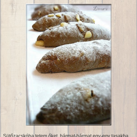
Sütőzacskóba tetem őket, hármat-hármat egy-egy tasakba.