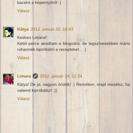
kacsint a képernyőről :)
Válasz
Kátya
2012. január 20. 18:43
Kedves Limara!
Kettő perce akadtam a blogodra, de legszívesebben máris
rohannék kipróbálni a recepteket... :)
Válasz
Limara
2012. január 24. 11:24
Kátya! De jó, nagyon örülök! :) Remélem, majd mesélsz, ha
valamit kipróbálsz! :))
Válasz