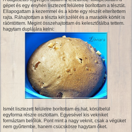
gépet és egy enyhén lisztezett felületre borítottam a tésztát.
Ellapogattam a kezemmel és a körte egy részét elterítettem
rajta. Ráhajtottam a tészta két szélét és a maradék körtét is
ráöntöttem. Megint összehajtottam és kelesztőtálba tettem.
hagytam duplájára kelni:
Ismét lisztezett felületre borítottam és hat, körülbelül
egyforma részre osztottam. Egyesével kis vekniket
formáztam belőlük. Pont mint a nagy veknit, csak a végüket
nem gyűrtembe, hanem csücskösre hagytam őket.