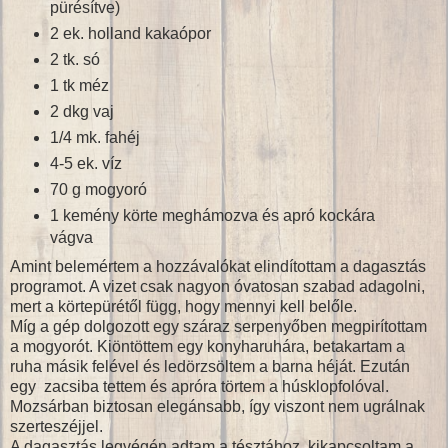
pürésítve)
2 ek. holland kakaópor
2 tk. só
1 tk méz
2 dkg vaj
1/4 mk. fahéj
4-5 ek. víz
70 g mogyoró
1 kemény körte meghámozva és apró kockára
vágva
Amint belemértem a hozzávalókat elindítottam a dagasztás
programot. A vizet csak nagyon óvatosan szabad adagolni,
mert a körtepürétől függ, hogy mennyi kell belőle.
Míg a gép dolgozott egy száraz serpenyőben megpirítottam
a mogyorót. Kiöntöttem egy konyharuhára, betakartam a
ruha másik felével és ledörzsöltem a barna héját. Ezután
egy zacsiba tettem és apróra törtem a húsklopfolóval.
Mozsárban biztosan elegánsabb, így viszont nem ugrálnak
szerteszéjjel.
A dagasztás legvégén adtam a tésztához. kikapcsoltam a