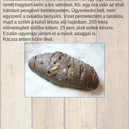
ismét hagytam kelni a kis vekniket. Kb. egy óra után az első
hármast pengével bemetszettem. Ügyeskedni kell, nem
egyszerű a tasakba benyúlni. Vizet permeteztem a tasakba,
majd a szélét a külső tészta alá hajtottam. 200 fokra
előmelegített sütőbe toltam. 25 perc alatt sültek készre.
Ezután ugyanígy jártam el a másik adaggal is.
Rácsra tettem hűlni őket.