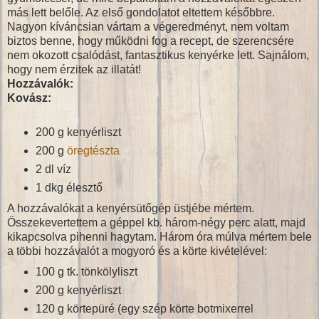
más lett belőle. Az első gondolatot eltettem későbbre.
Nagyon kíváncsian vártam a végeredményt, nem voltam
biztos benne, hogy működni fog a recept, de szerencsére
nem okozott csalódást, fantasztikus kenyérke lett. Sajnálom,
hogy nem érzitek az illatát!
Hozzávalók:
Kovász:
200 g kenyérliszt
200 g
öregtészta
2 dl víz
1 dkg élesztő
A hozzávalókat a kenyérsütőgép üstjébe mértem.
Összekevertettem a géppel kb. három-négy perc alatt, majd
kikapcsolva pihenni hagytam. Három óra múlva mértem bele
a többi hozzávalót a mogyoró és a körte kivételével:
100 g tk. tönkölyliszt
200 g kenyérliszt
120 g körtepüré (egy szép körte botmixerrel