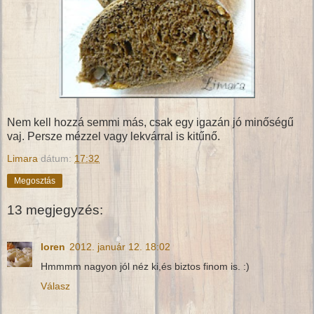
Nem kell hozzá semmi más, csak egy igazán jó minőségű
vaj. Persze mézzel vagy lekvárral is kitűnő.
Limara
dátum:
17:32
Megosztás
13 megjegyzés:
loren
2012. január 12. 18:02
Hmmmm nagyon jól néz ki,és biztos finom is. :)
Válasz