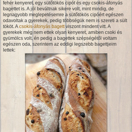
fehér kenyeret, egy sütőtökös cipót és egy csokis-áfonyás
bagettet is. A jól beváltnak sikere volt, mint mindig, de
legnagyobb meglepetésemre a sütőtökös cipóért egészen
odavoltak a gyerekek, pedig többségük nem is szereti a sült
tököt. A
csokis-áfonyás bagett
viszont mindent vitt. A
gyerekek még nem ettek olyan kenyeret, amiben csoki és
gyümölcs volt, én pedig a bagettek szépségétől voltam
egészen oda, szerintem az eddigi legszebb bagettjeim
lettek: