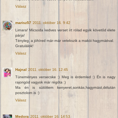
Válasz
marisz57
2011. október 16. 9:42
Limara! Micsoda kedves verset írt rólad egyik követőd élete
párja!
Tényleg, a jóhíred már-már vetekszik a makói hagymáéval.
Gratulálok!
Válasz
Hajnal
2011. október 16. 12:45
Tüneményes versecske :) Meg is érdemled :) Én is nagy
rajongód vagyok már régóta :)
Ma én is sütöttem kenyeret,sonkás,hagymást,délután
posztolom is :)
Válasz
Medora
2011. október 16. 14:53