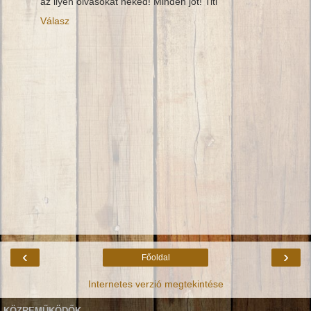
az ilyen olvasókat neked! Minden jót! Titi
Válasz
‹
›
Főoldal
Internetes verzió megtekintése
KÖZREMŰKÖDŐK