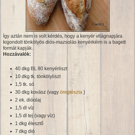
Így aztán nem is volt kérdés, hogy a kenyér világnapjára
kigondolt tönkölyös diós-mazsolás kenyérkéim is a bagett
formát kapják.
Hozzávalók:
40 dkg BL 80 kenyérliszt
10 dkg tk. tönkölyliszt
1,5 tk. só
30 dkg kovász (vagy
öregtészta
)
2 ek. dióolaj
1,5 dl víz
1,5 dl tej (vagy víz)
1 dkg élesztő
7 dkg dió