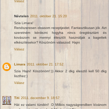
Válasz
Névtelen
2011. október 21. 15:20
Szia Limara!
Rendszeresen olvasom receptjeidet. Fantasztikusan jók. Azt
szeretném kérdezni hogyha nincs öregtésztám és
kovászom se mennyi élesztőt használjak a bagettek
elkészítésekor? Köszönöm válaszod: Hajni
Válasz
Limara
2011. október 21. 17:52
Szia Hajni! Köszönöm!:)) Akkor 2 dkg élesztő kell 50 dkg
liszthez:)
Válasz
Titi
2011. december 9. 18:57
Hát ez valami tündéri! :D Milliós nagyságrendben kívánom