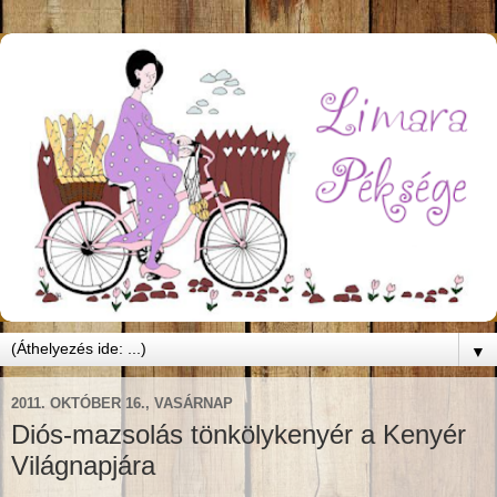
▼
2011. OKTÓBER 16., VASÁRNAP
Diós-mazsolás tönkölykenyér a Kenyér
Világnapjára