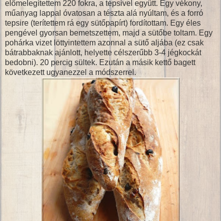
előmelegítettem 220 fokra, a tepsivel együtt. Egy vékony,
műanyag lappal óvatosan a tészta alá nyúltam, és a forró
tepsire (terítettem rá egy sütőpapírt) fordítottam. Egy éles
pengével gyorsan bemetszettem, majd a sütőbe toltam. Egy
pohárka vizet löttyintettem azonnal a sütő aljába (ez csak
bátrabbaknak ajánlott, helyette célszerűbb 3-4 jégkockát
bedobni). 20 percig sültek. Ezután a másik kettő bagett
következett ugyanezzel a módszerrel.