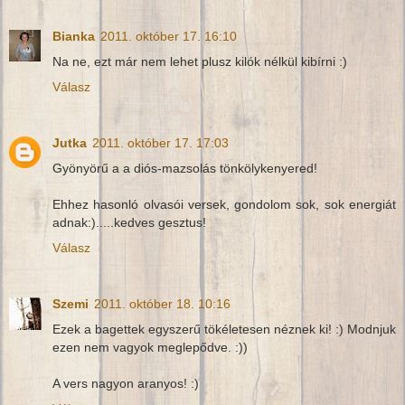
Bianka
2011. október 17. 16:10
Na ne, ezt már nem lehet plusz kilók nélkül kibírni :)
Válasz
Jutka
2011. október 17. 17:03
Gyönyörű a a diós-mazsolás tönkölykenyered!
Ehhez hasonló olvasói versek, gondolom sok, sok energiát
adnak:).....kedves gesztus!
Válasz
Szemi
2011. október 18. 10:16
Ezek a bagettek egyszerű tökéletesen néznek ki! :) Modnjuk
ezen nem vagyok meglepődve. :))
A vers nagyon aranyos! :)