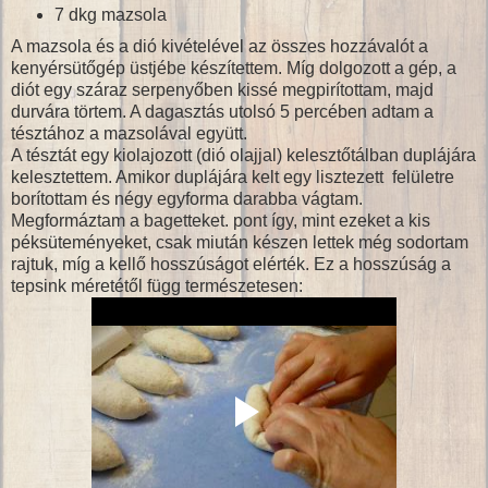
7 dkg mazsola
A mazsola és a dió kivételével az összes hozzávalót a
kenyérsütőgép üstjébe készítettem. Míg dolgozott a gép, a
diót egy száraz serpenyőben kissé megpirítottam, majd
durvára törtem. A dagasztás utolsó 5 percében adtam a
tésztához a mazsolával együtt.
A tésztát egy kiolajozott (dió olajjal) kelesztőtálban duplájára
kelesztettem. Amikor duplájára kelt egy lisztezett felületre
borítottam és négy egyforma darabba vágtam.
Megformáztam a bagetteket. pont így, mint ezeket a kis
péksüteményeket, csak miután készen lettek még sodortam
rajtuk, míg a kellő hosszúságot elérték. Ez a hosszúság a
tepsink méretétől függ természetesen: