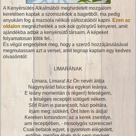
A Kenyérsütés Alkalmából meghirdetett mozgalom
keretében kaptak a szomszédok a bagettből, ma pedig
anyukám fog a mazsola nélküli változatából kapni.
Ezen az
oldalon
megnézhetitek a sok-sok gyönyörű kenyeret, amit
ajándékba adtak a kenyérsütő társaim. A képeket
folyamatosan töltik fel..
És végül engedjétek meg, hogy a szerző hozzájárulásával
megmutassam azt a verset, amit tegnap kaptam egy kedves
olvasómtól:
LIMARÁNAK
Limara, Limara! Az Ön nevét áldja
Nagynyárád falucska egykori leánya.
E leány momentán (s régen!) feleségem,
s felséges receptjét sütögeti nékem.
Sőt! Rám is parancsolt, házi poétára,
írjam meg: sütikért, Önt Isten is áldja!
Kereken kimondom: az a kerek zsemlye,
ami receptjében, - mosolygós szerencse!
Csak befalok egyet, s gyomrom elégedett,
erdőbe, mezőre éhen már nem megyek.