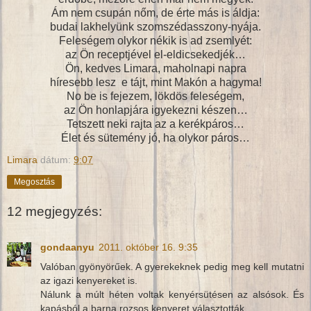
Ám nem csupán nőm, de érte más is áldja:
budai lakhelyünk szomszédasszony-nyája.
Feleségem olykor nékik is ad zsemlyét:
az Ön receptjével el-eldicsekedjék…
Ön, kedves Limara, maholnapi napra
híresebb lesz e tájt, mint Makón a hagyma!
No be is fejezem, lökdös feleségem,
az Ön honlapjára igyekezni készen…
Tetszett neki rajta az a kerékpáros…
Élet és sütemény jó, ha olykor páros…
Limara
dátum:
9:07
Megosztás
12 megjegyzés:
gondaanyu
2011. október 16. 9:35
Valóban gyönyörűek. A gyerekeknek pedig meg kell mutatni
az igazi kenyereket is.
Nálunk a múlt héten voltak kenyérsütésen az alsósok. És
kapásból a barna rozsos kenyeret választották.