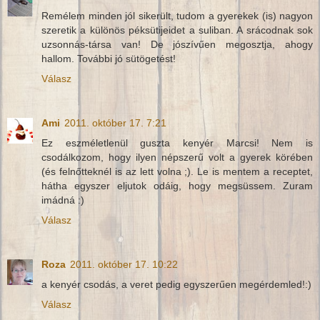
Remélem minden jól sikerült, tudom a gyerekek (is) nagyon
szeretik a különös péksütijeidet a suliban. A srácodnak sok
uzsonnás-társa van! De jószívűen megosztja, ahogy
hallom. További jó sütögetést!
Válasz
Ami
2011. október 17. 7:21
Ez eszméletlenül guszta kenyér Marcsi! Nem is
csodálkozom, hogy ilyen népszerű volt a gyerek körében
(és felnőtteknél is az lett volna ;). Le is mentem a receptet,
hátha egyszer eljutok odáig, hogy megsüssem. Zuram
imádná :)
Válasz
Roza
2011. október 17. 10:22
a kenyér csodás, a veret pedig egyszerűen megérdemled!:)
Válasz