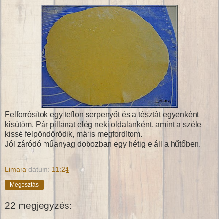
Felforrósítok egy teflon serpenyőt és a tésztát egyenként
kisütöm. Pár pillanat elég neki oldalanként, amint a széle
kissé felpöndörödik, máris megfordítom.
Jól záródó műanyag dobozban egy hétig eláll a hűtőben.
Limara
dátum:
11:24
Megosztás
22 megjegyzés: