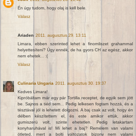
Én úgy tudom, hogy olaj is kell bele.
Válasz
Ariaden
2011. augusztus 29. 13:11
Limara, ebben szerinted lehet a finomliszet grahammal
helyettesíteni? Úgy ennék, de ha gyors CH az egész, akkor
nem ehetek... :(
Válasz
Culinaria Ungaria
2011. augusztus 30. 19:37
Kedves Limara!
Kipróbáltam már egy pár Tortilla receptet, de egyik sem jött
be. Sajnos a tiéd sem... Pedig lelkesen fogtam hozzá, és a
tésztával jól is lehetett dolgozni. A baj csak az volt, hogy én
délben készítettem el, és este amikor ettük, akkor
gumiszerü volt, szinte ehetetlen. Pedig letakartam
konyharuhával is! Mi lehet a baj? Remélem van valami
ötleted, mert a bolti változatok bizony nem valami