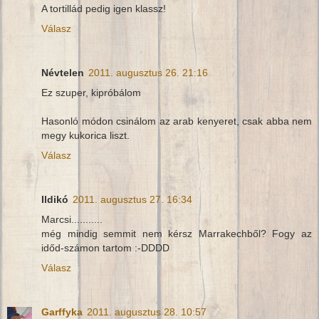
A tortillád pedig igen klassz!
Válasz
Névtelen
2011. augusztus 26. 21:16
Ez szuper, kipróbálom
Hasonló módon csinálom az arab kenyeret, csak abba nem
megy kukorica liszt.
Válasz
Ildikó
2011. augusztus 27. 16:34
Marcsi...........
még mindig semmit nem kérsz Marrakechből? Fogy az
időd-számon tartom :-DDDD
Válasz
Garffyka
2011. augusztus 28. 10:57