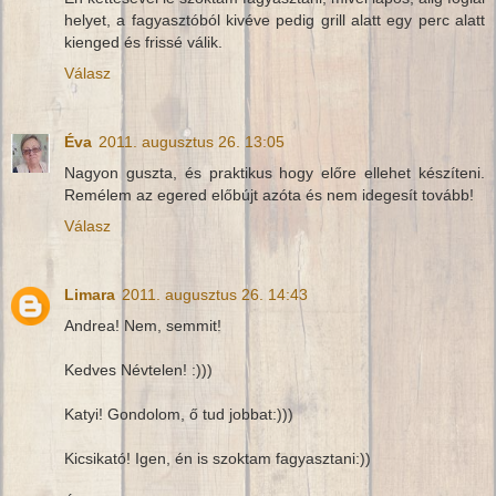
helyet, a fagyasztóból kivéve pedig grill alatt egy perc alatt
kienged és frissé válik.
Válasz
Éva
2011. augusztus 26. 13:05
Nagyon guszta, és praktikus hogy előre ellehet készíteni.
Remélem az egered előbújt azóta és nem idegesít tovább!
Válasz
Limara
2011. augusztus 26. 14:43
Andrea! Nem, semmit!
Kedves Névtelen! :)))
Katyi! Gondolom, ő tud jobbat:)))
Kicsikató! Igen, én is szoktam fagyasztani:))