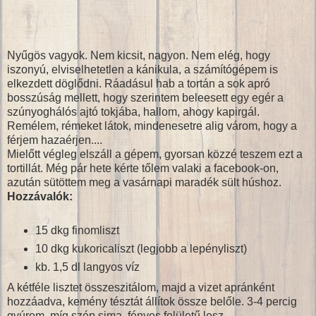
Nyűgös vagyok. Nem kicsit, nagyon. Nem elég, hogy
iszonyú, elviselhetetlen a kánikula, a számítógépem is
elkezdett döglődni. Ráadásul hab a tortán a sok apró
bosszúság mellett, hogy szerintem beleesett egy egér a
szúnyoghálós ajtó tokjába, hallom, ahogy kapirgál.
Remélem, rémeket látok, mindenesetre alig várom, hogy a
férjem hazaérjen....
Mielőtt végleg elszáll a gépem, gyorsan közzé teszem ezt a
tortillát. Még pár hete kérte tőlem valaki a facebook-on,
azután sütöttem meg a vasárnapi maradék sült húshoz.
Hozzávalók:
15 dkg finomliszt
10 dkg kukoricaliszt (legjobb a lepényliszt)
kb. 1,5 dl langyos víz
A kétféle lisztet összeszitálom, majd a vizet apránként
hozzáadva, kemény tésztát állítok össze belőle. 3-4 percig
gyúrom, míg szép sima, fényes felületű lesz.