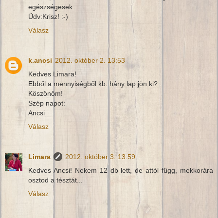
egészségesek...
Üdv:Krisz! :-)
Válasz
k.ancsi
2012. október 2. 13:53
Kedves Limara!
Ebből a mennyiségből kb. hány lap jön ki?
Köszönöm!
Szép napot:
Ancsi
Válasz
Limara
2012. október 3. 13:59
Kedves Ancsi! Nekem 12 db lett, de attól függ, mekkorára
osztod a tésztát...
Válasz