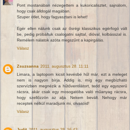
Pont mostanában nézegettem a kukoricalisztet, sajnálom,
hogy csak álldogál magában.
Szuper ötlet, hogy fagyasztani is lehet!
Egér ellen nálunk csak az ősrégi klasszikus egérfogó vált
be, pedig próbáltuk csalogatni sajttal, dióval, kolbásszal is.
Remélem nálatok azóta megszűnt a kapirgálás.
Válasz
Zsuzsanna
2011. augusztus 28. 11:11
Limara, a laptopom kicsit kevésbé hűl már, ezt a meleget
nem is nagyon bírja. Addig is, míg egy megbízható
szervízben megnézik a hűtőventilátort, tedd egy egyszerű
rácsra, akár csak egy mosogatóba való műanyag rácsra,
hogy szellőzzön az alja. Nekem bevált. Nehogy már
receptek nélkül maradjunk mi, olvasóid!
Válasz
Judit
2011. augusztus 28. 16:42