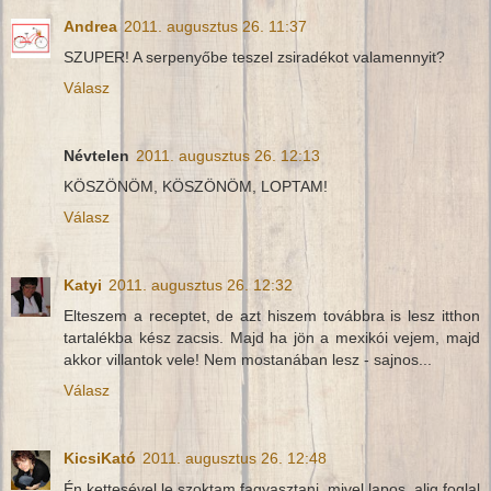
Andrea
2011. augusztus 26. 11:37
SZUPER! A serpenyőbe teszel zsiradékot valamennyit?
Válasz
Névtelen
2011. augusztus 26. 12:13
KÖSZÖNÖM, KÖSZÖNÖM, LOPTAM!
Válasz
Katyi
2011. augusztus 26. 12:32
Elteszem a receptet, de azt hiszem továbbra is lesz itthon
tartalékba kész zacsis. Majd ha jön a mexikói vejem, majd
akkor villantok vele! Nem mostanában lesz - sajnos...
Válasz
KicsiKató
2011. augusztus 26. 12:48
Én kettesével le szoktam fagyasztani, mivel lapos, alig foglal