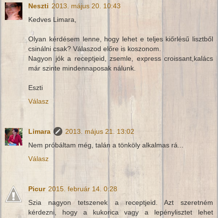
Neszti
2013. május 20. 10:43
Kedves Limara,
Olyan kérdésem lenne, hogy lehet e teljes kiőrlésű lisztből
csinálni csak? Válaszod előre is koszonom.
Nagyon jók a receptjeid, zsemle, express croissant,kalács
már szinte mindennaposak nálunk.
Eszti
Válasz
Limara
2013. május 21. 13:02
Nem próbáltam még, talán a tönköly alkalmas rá...
Válasz
Picur
2015. február 14. 0:28
Szia nagyon tetszenek a receptjeid. Azt szeretném
kérdezni, hogy a kukorica vagy a lepénylisztet lehet