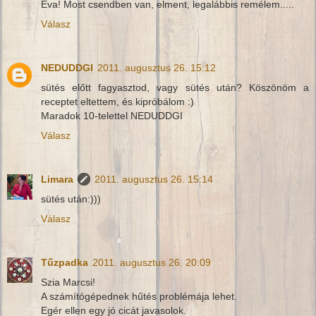
Éva! Most csendben van, elment, legalábbis remélem.....
Válasz
NEDUDDGI
2011. augusztus 26. 15:12
sütés előtt fagyasztod, vagy sütés után? Köszönöm a
receptet eltettem, és kipróbálom :)
Maradok 10-telettel NEDUDDGI
Válasz
Limara
2011. augusztus 26. 15:14
sütés után:)))
Válasz
Tűzpadka
2011. augusztus 26. 20:09
Szia Marcsi!
A számítógépednek hűtés problémája lehet.
Egér ellen egy jó cicát javasolok.