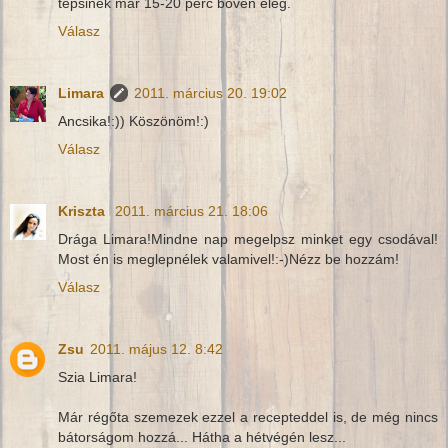
tepsinek már 15-20 perc bőven elég.
Válasz
Limara
2011. március 20. 19:02
Ancsika!:)) Köszönöm!:)
Válasz
Kriszta
2011. március 21. 18:06
Drága Limara!Mindne nap megelpsz minket egy csodával!
Most én is meglepnélek valamivel!:-)Nézz be hozzám!
Válasz
Zsu
2011. május 12. 8:42
Szia Limara!
Már régőta szemezek ezzel a recepteddel is, de még nincs
bátorságom hozzá... Hátha a hétvégén lesz...