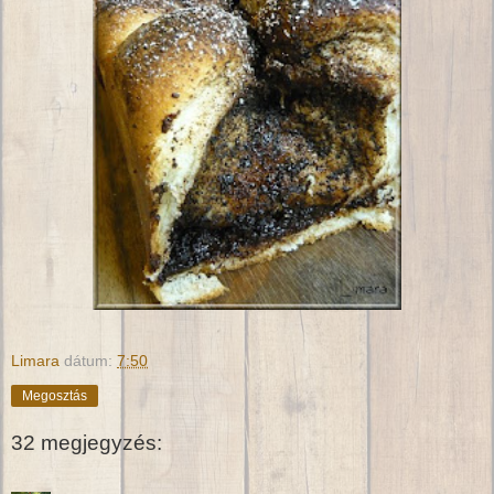
Limara
dátum:
7:50
Megosztás
32 megjegyzés: