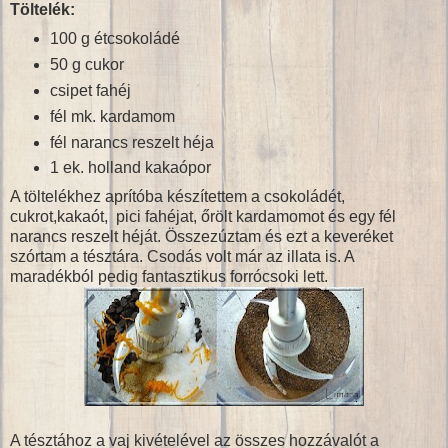
Töltelék:
100 g étcsokoládé
50 g cukor
csipet fahéj
fél mk. kardamom
fél narancs reszelt héja
1 ek. holland kakaópor
A töltelékhez aprítóba készítettem a csokoládét,
cukrot,kakaót, pici fahéjat, őrölt kardamomot és egy fél
narancs reszelt héját. Összezúztam és ezt a keveréket
szórtam a tésztára. Csodás volt már az illata is. A
maradékból pedig fantasztikus forrócsoki lett.
A tésztához a vaj kivételével az összes hozzávalót a