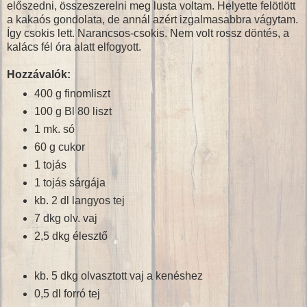
előszedni, összeszerelni meg lusta voltam. Helyette felötlött
a kakaós gondolata, de annál azért izgalmasabbra vágytam.
Így csokis lett. Narancsos-csokis. Nem volt rossz döntés, a
kalács fél óra alatt elfogyott.
Hozzávalók:
400 g finomliszt
100 g Bl 80 liszt
1 mk. só
60 g cukor
1 tojás
1 tojás sárgája
kb. 2 dl langyos tej
7 dkg olv. vaj
2,5 dkg élesztő
kb. 5 dkg olvasztott vaj a kenéshez
0,5 dl forró tej