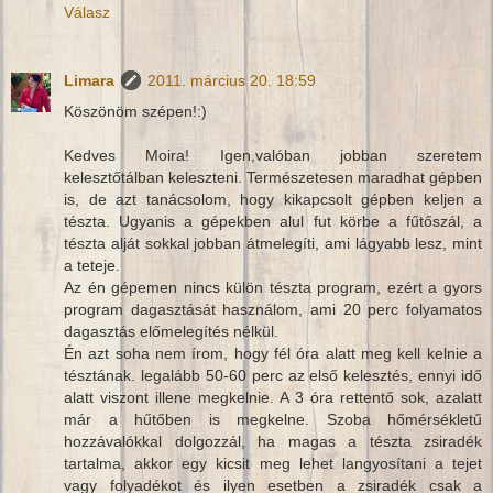
Válasz
Limara
2011. március 20. 18:59
Köszönöm szépen!:)
Kedves Moira! Igen,valóban jobban szeretem
kelesztőtálban keleszteni. Természetesen maradhat gépben
is, de azt tanácsolom, hogy kikapcsolt gépben keljen a
tészta. Ugyanis a gépekben alul fut körbe a fűtőszál, a
tészta alját sokkal jobban átmelegíti, ami lágyabb lesz, mint
a teteje.
Az én gépemen nincs külön tészta program, ezért a gyors
program dagasztását használom, ami 20 perc folyamatos
dagasztás előmelegítés nélkül.
Én azt soha nem írom, hogy fél óra alatt meg kell kelnie a
tésztának. legalább 50-60 perc az első kelesztés, ennyi idő
alatt viszont illene megkelnie. A 3 óra rettentő sok, azalatt
már a hűtőben is megkelne. Szoba hőmérsékletű
hozzávalókkal dolgozzál, ha magas a tészta zsiradék
tartalma, akkor egy kicsit meg lehet langyosítani a tejet
vagy folyadékot és ilyen esetben a zsiradék csak a