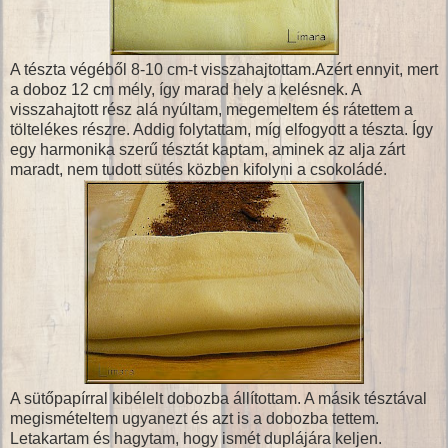
A tészta végéből 8-10 cm-t visszahajtottam.Azért ennyit, mert
a doboz 12 cm mély, így marad hely a kelésnek. A
visszahajtott rész alá nyúltam, megemeltem és rátettem a
töltelékes részre. Addig folytattam, míg elfogyott a tészta. Így
egy harmonika szerű tésztát kaptam, aminek az alja zárt
maradt, nem tudott sütés közben kifolyni a csokoládé.
A sütőpapírral kibélelt dobozba állítottam. A másik tésztával
megismételtem ugyanezt és azt is a dobozba tettem.
Letakartam és hagytam, hogy ismét duplájára keljen.