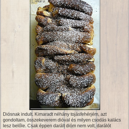
Diósnak indult. Kimaradt néhány tojásfehérjém, azt
gondoltam, összekeverem dióval és milyen csodás kalács
lesz belőle. Csak éppen darált dióm nem volt, darálót