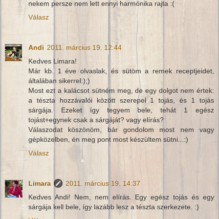
nekem persze nem lett ennyi harmónika rajta :(
Válasz
Andi
2011. március 19. 12:44
Kedves Limara!
Már kb. 1 éve olvaslak, és sütöm a remek receptjeidet,
általában sikerrel:);)
Most ezt a kalácsot sütném meg, de egy dolgot nem értek:
a tészta hozzávalói között szerepel 1 tojás, és 1 tojás
sárgája. Ezeket így tegyem bele, tehát 1 egész
tojást+egynek csak a sárgáját? vagy elírás?
Válaszodat köszönöm, bár gondolom most nem vagy
gépközelben, én meg pont most készültem sütni...:)
Válasz
Limara
2011. március 19. 14:37
Kedves Andi! Nem, nem elírás. Egy egész tojás és egy
sárgája kell bele, így lazább lesz a tészta szerkezete. :)