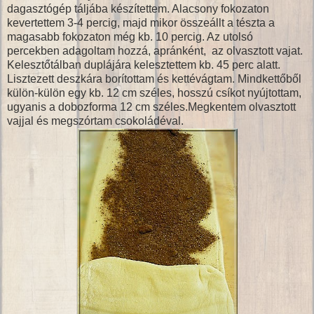
dagasztógép táljába készítettem. Alacsony fokozaton
kevertettem 3-4 percig, majd mikor összeállt a tészta a
magasabb fokozaton még kb. 10 percig. Az utolsó
percekben adagoltam hozzá, apránként, az olvasztott vajat.
Kelesztőtálban duplájára kelesztettem kb. 45 perc alatt.
Lisztezett deszkára borítottam és kettévágtam. Mindkettőből
külön-külön egy kb. 12 cm széles, hosszú csíkot nyújtottam,
ugyanis a dobozforma 12 cm széles.Megkentem olvasztott
vajjal és megszórtam csokoládéval.