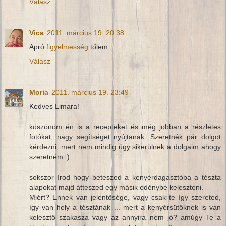
Válasz
Vica
2011. március 19. 20:38
Apró
figyelmesség
tőlem.
Válasz
Moria
2011. március 19. 23:49
Kedves Limara!
köszönöm én is a recepteket és még jobban a részletes
fotókat, nagy segítséget nyújtanak. Szeretnék pár dolgot
kérdezni, mert nem mindig úgy sikerülnek a dolgaim ahogy
szeretném :)
sokszor írod hogy beteszed a kenyérdagasztóba a tészta
alapokat majd átteszed egy másik edénybe keleszteni.
Miért? Ennek van jelentősége, vagy csak te így szereted,
így van hely a tésztának ... mert a kenyérsütőknek is van
kelesztő szakasza vagy az annyira nem jó? amúgy Te a