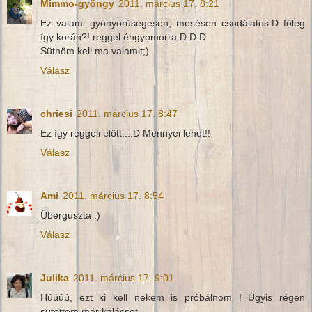
Mimmo-gyöngy
2011. március 17. 8:21
Ez valami gyönyörűségesen, mesésen csodálatos:D főleg
így korán?! reggel éhgyomorra:D:D:D
Sütnöm kell ma valamit;)
Válasz
chriesi
2011. március 17. 8:47
Ez így reggeli előtt...:D Mennyei lehet!!
Válasz
Ami
2011. március 17. 8:54
Überguszta :)
Válasz
Julika
2011. március 17. 9:01
Húúúú, ezt ki kell nekem is próbálnom ! Úgyis régen
sütöttem már kalácsot.