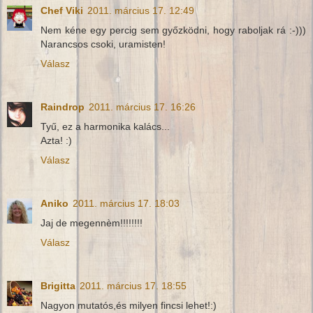
Chef Viki
2011. március 17. 12:49
Nem kéne egy percig sem győzködni, hogy raboljak rá :-)))
Narancsos csoki, uramisten!
Válasz
Raindrop
2011. március 17. 16:26
Tyű, ez a harmonika kalács...
Azta! :)
Válasz
Aniko
2011. március 17. 18:03
Jaj de megennèm!!!!!!!!
Válasz
Brigitta
2011. március 17. 18:55
Nagyon mutatós,és milyen fincsi lehet!:)