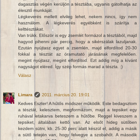
dagasztás végén kerüljön a tésztába, ugyanis gátolhatja az
élesztő munkáját.
Légkeverés mellett elvileg lehet, nekem nincs, így nem
használom. A légkeverés egyébként is szárítja a
kelttésztákat.
Van trükk. Először is egy zsemlét formázol a tésztából, majd
hagyod pihenni pár percig, hogy a sikérszálak lazuljanak.
Ezután nyújtasz egyet a zsemlén, majd elfordítod 20-30
fokkal a tésztát az óramutató járásának megfelelően.
megint nyújtasz, megint elfordítod. Ezt addig míg a kívánt
nagyságot eléred. Így szép formás marad a tészta. :)
Válasz
Limara
2011. március 20. 19:01
Kedves Eszter! A hűtős módszer működik. Este bedagsztom
a tésztát, kelesztem, megformázom, majd a tepsiket egy
ruhával letakarva beteszem a hűtőbe. Reggel kiveszem a
tepsiket, általában kettő van. Az elsőt hideg sütőben
kezdem sütni, kb. 25-30 perc alatt készül el, addig a másik
a sütő tetején van, hogy felvegye a szobahőt. A második