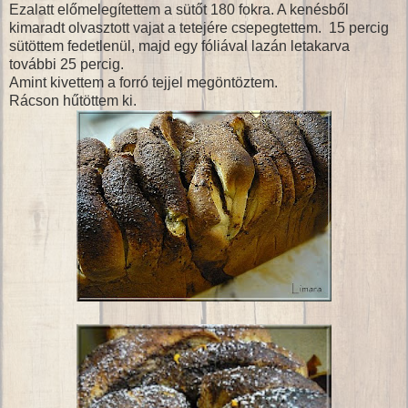
Ezalatt előmelegítettem a sütőt 180 fokra. A kenésből
kimaradt olvasztott vajat a tetejére csepegtettem. 15 percig
sütöttem fedetlenül, majd egy fóliával lazán letakarva
további 25 percig.
Amint kivettem a forró tejjel megöntöztem.
Rácson hűtöttem ki.