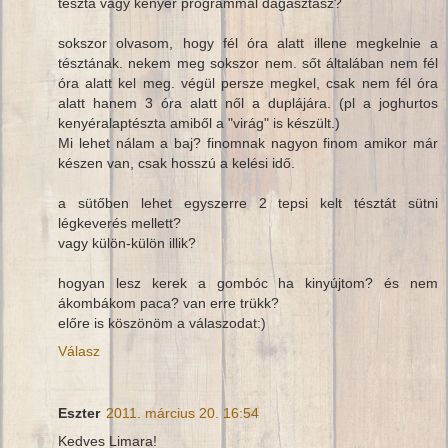
tészta vagy kenyér programmal dagasztasz?
sokszor olvasom, hogy fél óra alatt illene megkelnie a
tésztának. nekem meg sokszor nem. sőt általában nem fél
óra alatt kel meg. végül persze megkel, csak nem fél óra
alatt hanem 3 óra alatt nől a duplájára. (pl a joghurtos
kenyéralaptészta amiből a "virág" is készült.)
Mi lehet nálam a baj? finomnak nagyon finom amikor már
készen van, csak hosszú a kelési idő.
a sütőben lehet egyszerre 2 tepsi kelt tésztát sütni
légkeverés mellett?
vagy külön-külön illik?
hogyan lesz kerek a gombóc ha kinyújtom? és nem
ákombákom paca? van erre trükk?
előre is köszönöm a válaszodat:)
Válasz
Eszter
2011. március 20. 16:54
Kedves Limara!