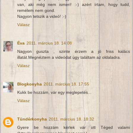
van, aki még nem ismeri! :-) azért írtam, hogy tudd,
remélem nem gond.
Nagyon tetszik a videó! :-)
Válasz
Éva
2011. március 18. 14:08
Nagyon guszta , szinte érzem a jó friss kalács
illatát.Megnéztem a videódat úgy találtam az oldaladra.
Válasz
Blogkonyha
2011. március 18. 17:55
Kukk be hozzám, vár egy meglepetés...
Válasz
Tündérkonyha
2011. március 18. 18:32
Gyere be hozzám kérlek vár ott Téged valami