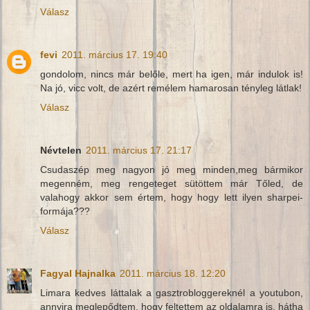
Válasz
fevi
2011. március 17. 19:40
gondolom, nincs már belőle, mert ha igen, már indulok is!
Na jó, vicc volt, de azért remélem hamarosan tényleg látlak!
Válasz
Névtelen
2011. március 17. 21:17
Csudaszép meg nagyon jó meg minden,meg bármikor
megenném, meg rengeteget sütöttem már Tőled, de
valahogy akkor sem értem, hogy hogy lett ilyen sharpei-
formája???
Válasz
Fagyal Hajnalka
2011. március 18. 12:20
Limara kedves láttalak a gasztrobloggereknél a youtubon,
annyira meglepődtem, hogy feltettem az oldalamra is, hátha