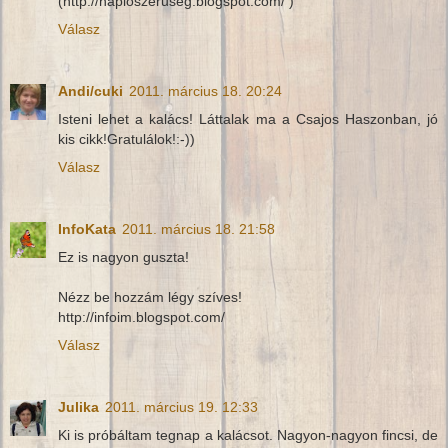
(http://naploszeruseg.blogspot.com/ )
Válasz
Andi/cuki
2011. március 18. 20:24
Isteni lehet a kalács! Láttalak ma a Csajos Haszonban, jó
kis cikk!Gratulálok!:-))
Válasz
InfoKata
2011. március 18. 21:58
Ez is nagyon guszta!
Nézz be hozzám légy szíves!
http://infoim.blogspot.com/
Válasz
Julika
2011. március 19. 12:33
Ki is próbáltam tegnap a kalácsot. Nagyon-nagyon fincsi, de