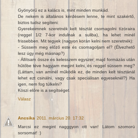
Gyönyörű ez a kalács is, mint minden munkád.
De nekem is általános kérdésem lenne, te mint szakértő,
biztos tudsz segíteni:
Gyerekeimnek szeretnék kelt tésztát csomagolni tízóraira
(reggel 1/2 7-kor indulnak a suliba), ha lehet minél
frissebben. Mit tegyek (nagyon korán kelni nem szeretnék):
- Süssem meg előző este és csomagoljam el? (Élvezhető
lesz úgy még másnap?)
- Állítsam össze és kelesszem egyszer, majd formázás után
hűtőbe téve hagyjam megint kelni, és reggel süssem meg?
(Láttam, van aminél működik ez, de minden kelt tésztánál
lehet ezt csinálni, vagy csak speciálisan egyeseknél?) Ha
igen, nem fog túlkelni?
Köszi előre is a segítséget.
Válasz
Ancsika
2011. március 20. 17:32
Marcsi ez megint nagggyon ott van! Látom szomorú
sorsomat! :)