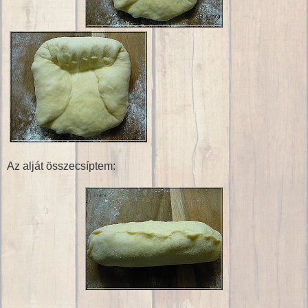
Az alját összecsíptem: