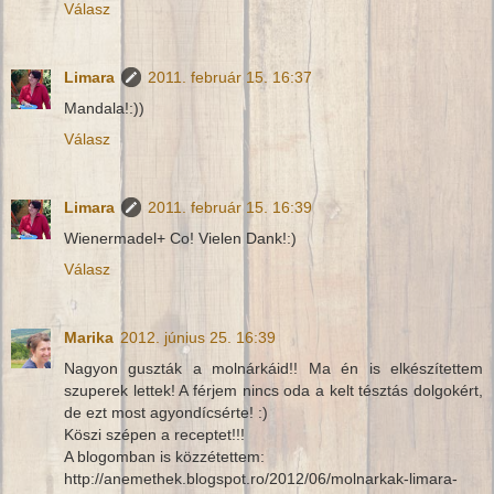
Válasz
Limara
2011. február 15. 16:37
Mandala!:))
Válasz
Limara
2011. február 15. 16:39
Wienermadel+ Co! Vielen Dank!:)
Válasz
Marika
2012. június 25. 16:39
Nagyon guszták a molnárkáid!! Ma én is elkészítettem
szuperek lettek! A férjem nincs oda a kelt tésztás dolgokért,
de ezt most agyondícsérte! :)
Köszi szépen a receptet!!!
A blogomban is közzétettem:
http://anemethek.blogspot.ro/2012/06/molnarkak-limara-