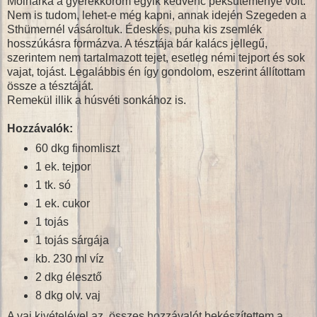
Molnárka a gyerekkorom egyik kedvenc péksüteménye volt.
Nem is tudom, lehet-e még kapni, annak idején Szegeden a
Sthümernél vásároltuk. Édeskés, puha kis zsemlék
hosszúkásra formázva. A tésztája bár kalács jellegű,
szerintem nem tartalmazott tejet, esetleg némi tejport és sok
vajat, tojást. Legalábbis én így gondolom, eszerint állítottam
össze a tésztáját.
Remekül illik a húsvéti sonkához is.
Hozzávalók:
60 dkg finomliszt
1 ek. tejpor
1 tk. só
1 ek. cukor
1 tojás
1 tojás sárgája
kb. 230 ml víz
2 dkg élesztő
8 dkg olv. vaj
A vaj kivételével az összes hozzávalót bekészítettem a