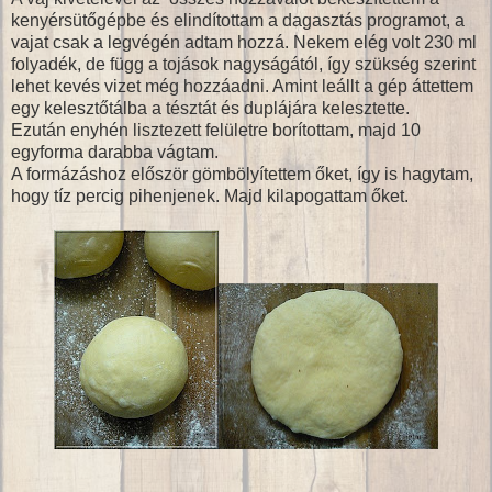
kenyérsütőgépbe és elindítottam a dagasztás programot, a
vajat csak a legvégén adtam hozzá. Nekem elég volt 230 ml
folyadék, de függ a tojások nagyságától, így szükség szerint
lehet kevés vizet még hozzáadni. Amint leállt a gép áttettem
egy kelesztőtálba a tésztát és duplájára kelesztette.
Ezután enyhén lisztezett felületre borítottam, majd 10
egyforma darabba vágtam.
A formázáshoz először gömbölyítettem őket, így is hagytam,
hogy tíz percig pihenjenek. Majd kilapogattam őket.