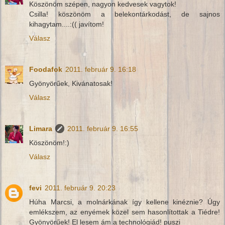
Köszönöm szépen, nagyon kedvesek vagytok!
Csilla! köszönöm a belekontárkodást, de sajnos
kihagytam....:(( javítom!
Válasz
Foodafok
2011. február 9. 16:18
Gyönyörűek, Kivánatosak!
Válasz
Limara
2011. február 9. 16:55
Köszönöm!:)
Válasz
fevi
2011. február 9. 20:23
Húha Marcsi, a molnárkának így kellene kinéznie? Úgy
emlékszem, az enyémek közel sem hasonlítottak a Tiédre!
Gyönyörűek! El lesem ám a technológiád! puszi