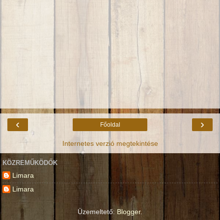
‹
›
Főoldal
Internetes verzió megtekintése
KÖZREMŰKÖDŐK
Limara
Limara
Üzemeltető:
Blogger
.