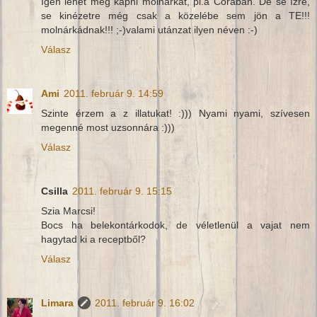
Igen lehet még kapni molnárkát, pl.a Corában. De se ízre,
se kinézetre még csak a közelébe sem jön a TE!!!
molnárkádnak!!! ;-)valami utánzat ilyen néven :-)
Válasz
Ami
2011. február 9. 14:59
Szinte érzem a z illatukat! :))) Nyami nyami, szívesen
megenné most uzsonnára :)))
Válasz
Csilla
2011. február 9. 15:15
Szia Marcsi!
Bocs ha belekontárkodok, de véletlenül a vajat nem
hagytad ki a receptből?
Válasz
Limara
2011. február 9. 16:02