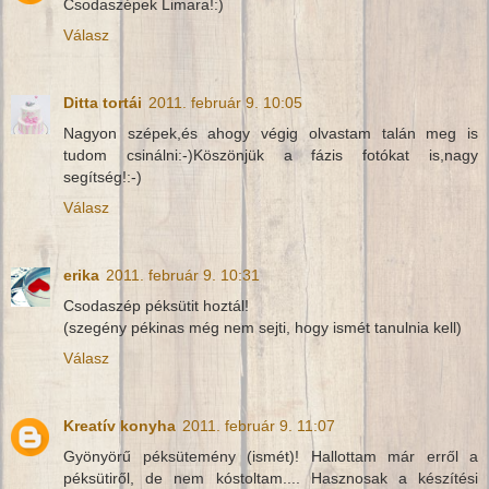
Csodaszépek Limara!:)
Válasz
Ditta tortái
2011. február 9. 10:05
Nagyon szépek,és ahogy végig olvastam talán meg is
tudom csinálni:-)Köszönjük a fázis fotókat is,nagy
segítség!:-)
Válasz
erika
2011. február 9. 10:31
Csodaszép péksütit hoztál!
(szegény pékinas még nem sejti, hogy ismét tanulnia kell)
Válasz
Kreatív konyha
2011. február 9. 11:07
Gyönyörű péksütemény (ismét)! Hallottam már erről a
péksütiről, de nem kóstoltam.... Hasznosak a készítési