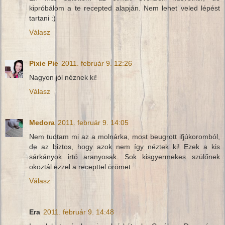
kipróbálom a te recepted alapján. Nem lehet veled lépést
tartani :)
Válasz
Pixie Pie
2011. február 9. 12:26
Nagyon jól néznek ki!
Válasz
Medora
2011. február 9. 14:05
Nem tudtam mi az a molnárka, most beugrott ifjúkoromból,
de az biztos, hogy azok nem így néztek ki! Ezek a kis
sárkányok irtó aranyosak. Sok kisgyermekes szülőnek
okoztál ezzel a recepttel örömet.
Válasz
Era
2011. február 9. 14:48