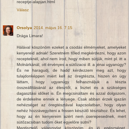
receptje-alapjan.html
Válasz
Orsolya
2014. május 16. 7:15
Drága Limara!
Hálával köszönöm ezeket a csodás élményeket, amelyeket
kenyereid adnak! Szeretném tőled megkérdezni, hogy azon
recepteknél, ahol nem írod, hogy miben sütjük, mint pl. itt a
Molnárkánál, ott érvényes a sütőzacsi ill. a jénai ugyanúgy?
És ne haragudj, de hadd kérdezzem meg azt, hogy
tulajdonképpen miért kell az öregtészta, hiszen én úgy
láttam, hogy ugyanúgy felhasználjuk a tészta
összeállításánál az élesztőt, a lisztet és a szükséges
dagasztási időket is. Én megcsináltam és azzal dolgozom,
de érdekelne ennek a lényege. Csak abban érzek igazán
nehézséget az öregtésztával kapcsolatban, hogy olyan
nehéz hozzávegyíteni a frissen készülő tésztához. És lehet,
hogy az én kenyereim azért nem cserepesednek, mert
sütőzacsiban tudom őket egyelőre sütni?
Megtisztelő válaszodat köszönöm, és jó egészséget,