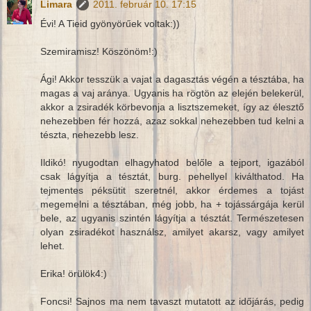
Limara
2011. február 10. 17:15
Évi! A Tieid gyönyörűek voltak:))
Szemiramisz! Köszönöm!:)
Ági! Akkor tesszük a vajat a dagasztás végén a tésztába, ha
magas a vaj aránya. Ugyanis ha rögtön az elején belekerül,
akkor a zsiradék körbevonja a lisztszemeket, így az élesztő
nehezebben fér hozzá, azaz sokkal nehezebben tud kelni a
tészta, nehezebb lesz.
Ildikó! nyugodtan elhagyhatod belőle a tejport, igazából
csak lágyítja a tésztát, burg. pehellyel kiválthatod. Ha
tejmentes péksütit szeretnél, akkor érdemes a tojást
megemelni a tésztában, még jobb, ha + tojássárgája kerül
bele, az ugyanis szintén lágyítja a tésztát. Természetesen
olyan zsiradékot használsz, amilyet akarsz, vagy amilyet
lehet.
Erika! örülök4:)
Foncsi! Sajnos ma nem tavaszt mutatott az időjárás, pedig