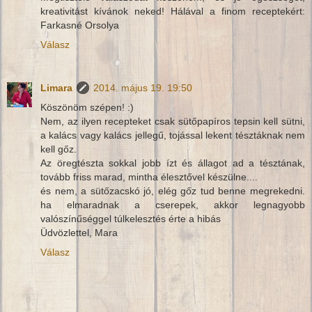
kreativitást kívánok neked! Hálával a finom receptekért:
Farkasné Orsolya
Válasz
Limara
2014. május 19. 19:50
Köszönöm szépen! :)
Nem, az ilyen recepteket csak sütőpapíros tepsin kell sütni,
a kalács vagy kalács jellegű, tojással lekent tésztáknak nem
kell gőz.
Az öregtészta sokkal jobb ízt és állagot ad a tésztának,
tovább friss marad, mintha élesztővel készülne....
és nem, a sütőzacskó jó, elég gőz tud benne megrekedni.
ha elmaradnak a cserepek, akkor legnagyobb
valószínűséggel túlkelesztés érte a hibás
Üdvözlettel, Mara
Válasz