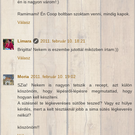
én is nagyon várom!:)
Ramimami! Én Coop boltban szoktam venni, mindig kapok.
Válasz
Limara
2011. február 10. 18:21
Brigitta! Nekem is eszembe jutottál miközben írtam:))
Válasz
Moria
2011. február 10. 19:02
SZia! Nekem is nagyon tetszik a recept, azt külön
köszönöm, hogy lépésről-lépésre megmutattad, hogy
hogyan kell készíteni.
A sütésnél te légkeveréses sütőbe teszed? Vagy ez hülye
kérdés, mert a kelt tésztáknál jobb a sima sütés légkeverés
nélkül?
köszönöm!!