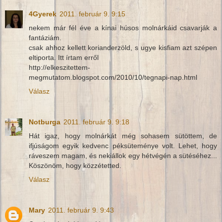
4Gyerek
2011. február 9. 9:15
nekem már fél éve a kínai húsos molnárkáid csavarják a
fantáziám.
csak ahhoz kellett korianderzöld, s ugye kisfiam azt szépen
eltiporta. Itt írtam erről
http://elkeszitettem-
megmutatom.blogspot.com/2010/10/tegnapi-nap.html
Válasz
Notburga
2011. február 9. 9:18
Hát igaz, hogy molnárkát még sohasem sütöttem, de
ifjúságom egyik kedvenc péksüteménye volt. Lehet, hogy
ráveszem magam, és nekiállok egy hétvégén a sütéséhez...
Köszönöm, hogy közzétetted.
Válasz
Mary
2011. február 9. 9:43