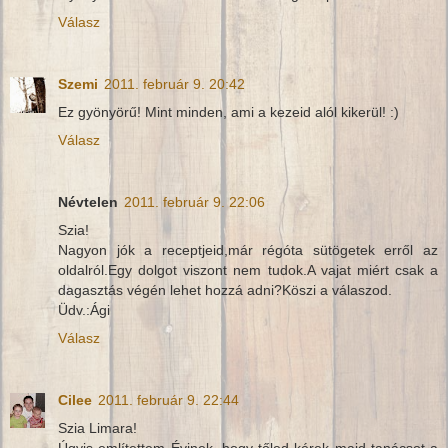
Válasz
Szemi
2011. február 9. 20:42
Ez gyönyörű! Mint minden, ami a kezeid alól kikerül! :)
Válasz
Névtelen
2011. február 9. 22:06
Szia!
Nagyon jók a receptjeid,már régóta sütögetek erről az
oldalról.Egy dolgot viszont nem tudok.A vajat miért csak a
dagasztás végén lehet hozzá adni?Köszi a válaszod.
Üdv.:Ági
Válasz
Cilee
2011. február 9. 22:44
Szia Limara!
Úgyis említettem Évinek, hogy tőled kérek majd tanácsot a