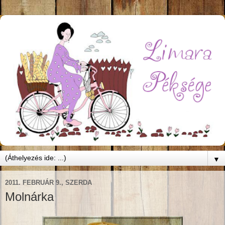
▼
2011. FEBRUÁR 9., SZERDA
Molnárka