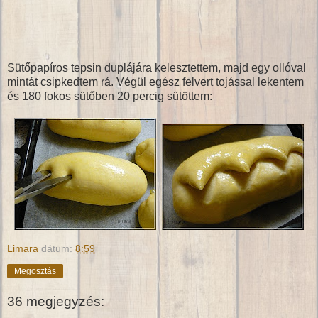
Sütőpapíros tepsin duplájára kelesztettem, majd egy ollóval
mintát csipkedtem rá. Végül egész felvert tojással lekentem
és 180 fokos sütőben 20 percig sütöttem:
Limara
dátum:
8:59
Megosztás
36 megjegyzés: