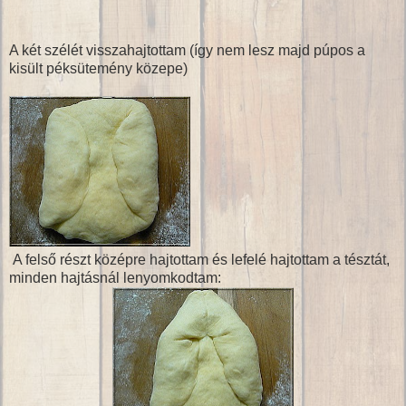
A két szélét visszahajtottam (így nem lesz majd púpos a
kisült péksütemény közepe)
A felső részt középre hajtottam és lefelé hajtottam a tésztát,
minden hajtásnál lenyomkodtam: