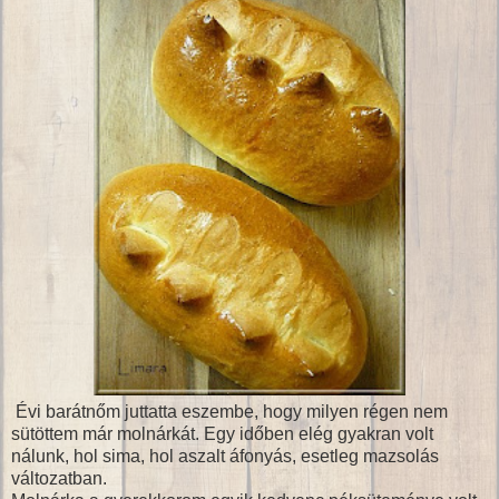
Évi barátnőm juttatta eszembe, hogy milyen régen nem
sütöttem már molnárkát. Egy időben elég gyakran volt
nálunk, hol sima, hol aszalt áfonyás, esetleg mazsolás
változatban.