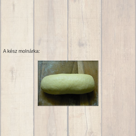
A kész molnárka: