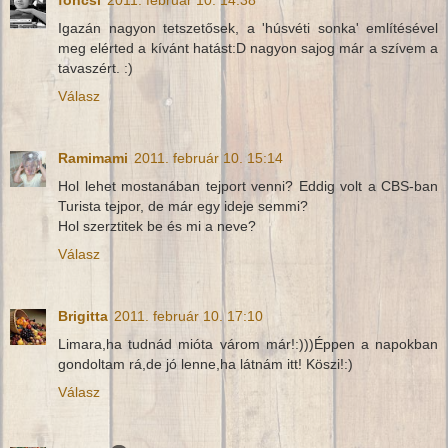
Igazán nagyon tetszetősek, a 'húsvéti sonka' említésével
meg elérted a kívánt hatást:D nagyon sajog már a szívem a
tavaszért. :)
Válasz
Ramimami
2011. február 10. 15:14
Hol lehet mostanában tejport venni? Eddig volt a CBS-ban
Turista tejpor, de már egy ideje semmi?
Hol szerztitek be és mi a neve?
Válasz
Brigitta
2011. február 10. 17:10
Limara,ha tudnád mióta várom már!:)))Éppen a napokban
gondoltam rá,de jó lenne,ha látnám itt! Köszi!:)
Válasz