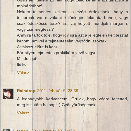
molnárkához!
Nekem tejmentes kellene, s ezért érdekelnek, hogy a
tejpornak van-e valami különleges feladata benne, vagy
csak édeskéssé teszi? És, vaj helyett mondjuk margarin,
vagy zsír megteszi?
Annyira tartok tőle, hogy így újra azt a jellegtelen kelt tésztát
kapom, amivel a tejmenteseim végződni szoktak.
A választ előre is köszi!
Bármilyen tejmentes praktikára vevő vagyok.
Minden jót!
Ildikó
Válasz
Raindrop
2011. február 9. 23:39
A legnagyobb kedvencem. Örülök, hogy végre feltetted,
meg is sütöm holnap! :) Gyönyörűségesek!
Válasz
foncsi
2011. február 10. 14:38