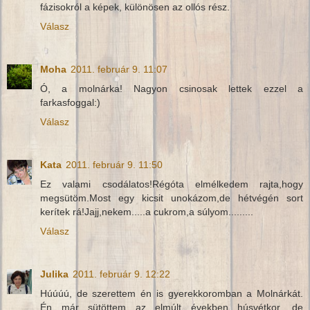
fázisokról a képek, különösen az ollós rész.
Válasz
Moha
2011. február 9. 11:07
Ó, a molnárka! Nagyon csinosak lettek ezzel a
farkasfoggal:)
Válasz
Kata
2011. február 9. 11:50
Ez valami csodálatos!Régóta elmélkedem rajta,hogy
megsütöm.Most egy kicsit unokázom,de hétvégén sort
kerítek rá!Jajj,nekem.....a cukrom,a súlyom.........
Válasz
Julika
2011. február 9. 12:22
Húúúú, de szerettem én is gyerekkoromban a Molnárkát.
Én már sütöttem az elmúlt években húsvétkor, de