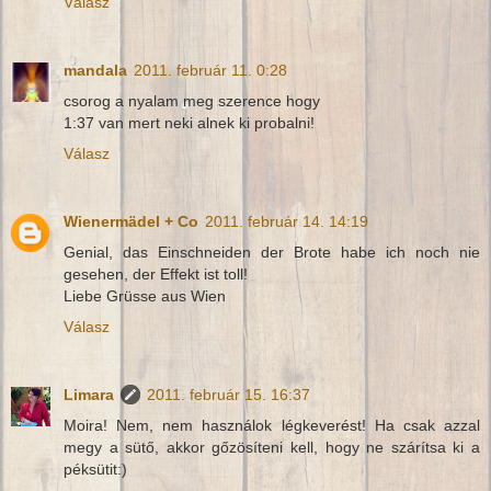
Válasz
mandala
2011. február 11. 0:28
csorog a nyalam meg szerence hogy
1:37 van mert neki alnek ki probalni!
Válasz
Wienermädel + Co
2011. február 14. 14:19
Genial, das Einschneiden der Brote habe ich noch nie
gesehen, der Effekt ist toll!
Liebe Grüsse aus Wien
Válasz
Limara
2011. február 15. 16:37
Moira! Nem, nem használok légkeverést! Ha csak azzal
megy a sütő, akkor gőzösíteni kell, hogy ne szárítsa ki a
péksütit:)