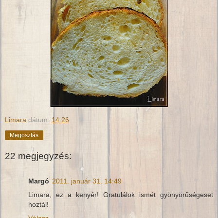
Limara
dátum:
14:26
Megosztás
22 megjegyzés:
Margó
2011. január 31. 14:49
Limara, ez a kenyér! Gratulálok ismét gyönyörűségeset
hoztál!