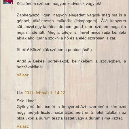
Köszönöm szépen, nagyon kedvesek vagytok!
Zabhegyező! Igen, nagyon elégedett vagyok még ma is a
géppel, tökéletesen működik (lekopogom). Álló kenyeret
süt, mivel egy lapátos, de nem gond, mert szépen megsül a
héja mindenütt. Még a teteje is, mivel nincs rajta kémlelő
ablak ahol tudna szökni a hő és a elég szorosan is zár.
Sheila! Köszönjük szépen a pontosítást!:)
Andi! A Békési portékáktól, belinkeltem a szövegben, a
hozzávalóknál.
Válasz
Lia
2011. február 1. 14:22
Szia Lima!
Gyönyörű lett ismét a kenyered.Azt szeretném kérdezni
hogy melyik lisztet használtad,mert én 2 félét találtam az
oldalukon,a durum tészta lisztet,vagy a durum sima lisztet.
Válasz