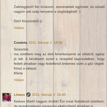
Zabhegyező! Azt kívánom, szeressétek egymást, és süssél
nagyon sok szép kenyeret a segítségével! :)
Dóri! Köszönöm!:))
Válasz
Csmárta
2011. február 2. 18:56
Sziasztok,
ma sütöttem meg az első fehérkenyeret az oldalról, egész
jó lett. A kérdésem ezzel a recepttel kapcsolatban, hogy
fedett jénaiban vagy fedetlenül érdemes sütni a gőz végett.
Köszi a választ.
Márta
Válasz
Limara
2011. február 2. 20:40
Kedves Márti! nagyon örülök! Ezt most fedetlenül sütöttem,
de természetesen ugyanúgy elkészíthető jénaiban is.