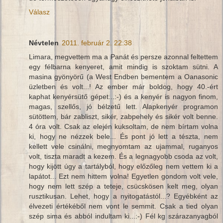
Válasz
Névtelen
2011. február 2. 22:38
Limara, megvettem ma a Panát és persze azonnal feltettem
egy félbarna kenyeret, amit mindig is szoktam sütni. A
masina gyönyörű (a West Endben bementem a Oanasonic
üzletben és volt...! Az ember már boldog, hogy 40.-ért
kaphat kenyérsütő gépet...:-) és a kenyér is nagyon finom,
magas, szellős, jó bélzetű lett. Alapkenyér programon
sütöttem, bár zabliszt, sikér, zabpehely és sikér volt benne.
4 óra volt. Csak az elején kuksoltam, de nem bírtam volna
ki, hogy ne nézzek bele... És pont jó lett a tészta, nem
kellett vele csinálni, megnyomtam az ujammal, ruganyos
volt, tiszta maradt a kezem. És a legnagyobb csoda az volt,
hogy kijött úgy a tartályból, hogy előzőleg nem vettem ki a
lapátot... Ezt nem hittem volna! Egyetlen gondom volt vele,
hogy nem lett szép a teteje, csücskösen kelt meg, olyan
rusztikusan. Lehet, hogy a nyitogatástól...? Egyébként az
élvezeti értékéből nem vont le semmit. Csak a tied olyan
szép sima és abból indultam ki...:-) Fél kg szárazanyagból