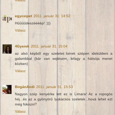
Válasz
egycsipet
2011. január 31. 14:52
Hűűűűdeszéééép! :)))
Válasz
4Gyerek
2011. január 31. 15:04
az alsó képből egy szeletet kérek szépen ideküldeni a
galambbal (bár van sejtésem, lefagy a hátsója menet
közben)
Válasz
BirgánAndi
2011. január 31. 15:53
Nagyon szép kenyérke lett ez is Limara! Az a ropogós
héj...és az a gyönyörű lyukacsos szeletek...hová lehet ezt
még fokozni?
Válasz