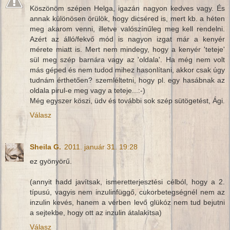
Köszönöm szépen Helga, igazán nagyon kedves vagy. És
annak különösen örülök, hogy dicséred is, mert kb. a héten
meg akarom venni, illetve valószínűleg meg kell rendelni.
Azért az álló/fekvő mód is nagyon izgat már a kenyér
mérete miatt is. Mert nem mindegy, hogy a kenyér 'teteje'
sül meg szép barnára vagy az 'oldala'. Ha még nem volt
más géped és nem tudod mihez hasonlítani, akkor csak úgy
tudnám érthetően? szemléltetni, hogy pl. egy hasábnak az
oldala pirul-e meg vagy a teteje...:-)
Még egyszer köszi, üdv és további sok szép sütögetést, Ági.
Válasz
Sheila G.
2011. január 31. 19:28
ez gyönyörű.
(annyit hadd javítsak, ismeretterjesztési célból, hogy a 2.
típusú, vagyis nem inzulinfüggő, cukorbetegségnél nem az
inzulin kevés, hanem a vérben levő glükóz nem tud bejutni
a sejtekbe, hogy ott az inzulin átalakítsa)
Válasz