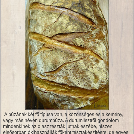
A búzának két fő típusa van, a közönséges és a kemény,
vagy más néven durumbúza. A durumlisztről gondolom
mindenkinek az olasz tészták jutnak eszébe, hiszen
elsősorban ők használják főként tésztakészítésre, de egyes