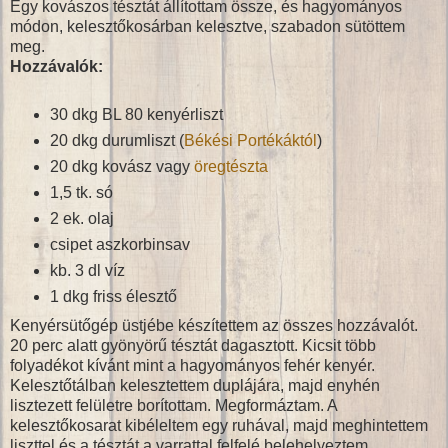
Egy kovászos tésztát állítottam össze, és hagyományos
módon, kelesztőkosárban kelesztve, szabadon sütöttem
meg.
Hozzávalók:
30 dkg BL 80 kenyérliszt
20 dkg durumliszt (
Békési Portékáktól
)
20 dkg kovász vagy
öregtészta
1,5 tk. só
2 ek. olaj
csipet aszkorbinsav
kb. 3 dl víz
1 dkg friss élesztő
Kenyérsütőgép üstjébe készítettem az összes hozzávalót.
20 perc alatt gyönyörű tésztát dagasztott. Kicsit több
folyadékot kívánt mint a hagyományos fehér kenyér.
Kelesztőtálban kelesztettem duplájára, majd enyhén
lisztezett felületre borítottam. Megformáztam. A
kelesztőkosarat kibéleltem egy ruhával, majd meghintettem
liszttel és a tésztát a varrattal felfelé belehelyeztem.