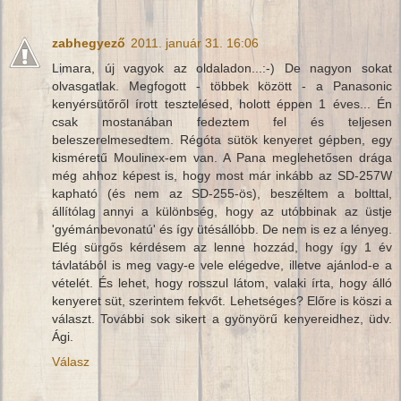
zabhegyező
2011. január 31. 16:06
Limara, új vagyok az oldaladon...:-) De nagyon sokat
olvasgatlak. Megfogott - többek között - a Panasonic
kenyérsütőről írott tesztelésed, holott éppen 1 éves... Én
csak mostanában fedeztem fel és teljesen
beleszerelmesedtem. Régóta sütök kenyeret gépben, egy
kisméretű Moulinex-em van. A Pana meglehetősen drága
még ahhoz képest is, hogy most már inkább az SD-257W
kapható (és nem az SD-255-ös), beszéltem a bolttal,
állítólag annyi a különbség, hogy az utóbbinak az üstje
'gyémánbevonatú' és így ütésállóbb. De nem is ez a lényeg.
Elég sürgős kérdésem az lenne hozzád, hogy így 1 év
távlatából is meg vagy-e vele elégedve, illetve ajánlod-e a
vételét. És lehet, hogy rosszul látom, valaki írta, hogy álló
kenyeret süt, szerintem fekvőt. Lehetséges? Előre is köszi a
választ. További sok sikert a gyönyörű kenyereidhez, üdv.
Ági.
Válasz