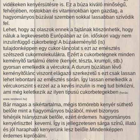
vidékeken kenyérsütésre is. Ez a búza kiváló minőségű,
fehérjében, rostokban és vitaminokban igen gazdag, a
hagyományos búzával szemben sokkal lassabban szívódik
fel.
Lehet, hogy az olaszok ennek a fajtának köszönhetik, hogy
náluk a legkevesebb Európában az ún. időskori vagy nem
inzulinfüggő cukorbeteg! A búzakeményítő (is)
tulajdonképpen egy cukor-láncolat s ezt az emésztés
szétszedi cukormolekulákra. Ezért a cukorbetegnek minden
keményítő tartalmú ételre (kenyér, tészta, krumpli, stb.)
gyorsan emelkedik a vércukra. A durum búzában lévő
keményítőlánc viszont elágazó szerkezetű s ezt csak lassan
lehet lebontani az emésztés során. Így lassan emelkedik a
vércukorszint s ezzel az a kevés inzulin is meg tud birkózni,
ami még keletkezik az ilyen típusú cukorbetegekben
(
:
forrás
)
www.terebess.hu
Bár magas a sikértartalma, mégis tömörebb kenyér süthető
belőle mint a hagyományos búzából, mivel bizonyos
fehérjék hiányoznak belőle, ezért érdemes hagyományos
kenyérliszttel keverni. Így is jellegzetesen sárga színű, illatú
és jól harapható kenyerünk lesz belőle.Mindenképpen
érdemes kipróbálni.