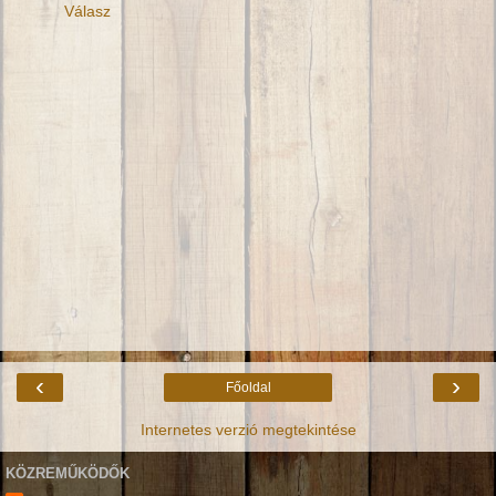
Válasz
‹
›
Főoldal
Internetes verzió megtekintése
KÖZREMŰKÖDŐK