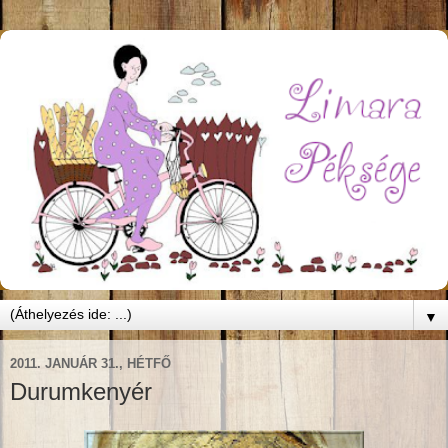
▼
2011. JANUÁR 31., HÉTFŐ
Durumkenyér