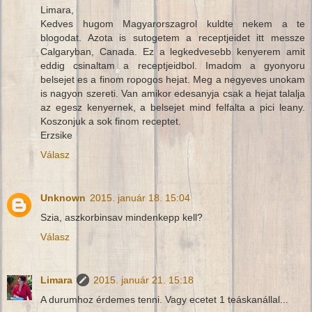
Limara,
Kedves hugom Magyarorszagrol kuldte nekem a te
blogodat. Azota is sutogetem a receptjeidet itt messze
Calgaryban, Canada. Ez a legkedvesebb kenyerem amit
eddig csinaltam a receptjeidbol. Imadom a gyonyoru
belsejet es a finom ropogos hejat. Meg a negyeves unokam
is nagyon szereti. Van amikor edesanyja csak a hejat talalja
az egesz kenyernek, a belsejet mind felfalta a pici leany.
Koszonjuk a sok finom receptet.
Erzsike
Válasz
Unknown
2015. január 18. 15:04
Szia, aszkorbinsav mindenkepp kell?
Válasz
Limara
2015. január 21. 15:18
A durumhoz érdemes tenni. Vagy ecetet 1 teáskanállal...