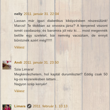
nelly
2011. január 31. 22:04
Lassan már igazi diabetikus kiképzésben részesülünk!
Marcsi! Te titokban az orvosira jársz? A kenyered viszont
ismét csodaszép, és baromira jól néz ki..... most megennék
belőle egy szeletet, bár nemrég vacsiztam, de ennyit
bűnöznék azért még!!!!!!
Válasz
Andi
2011. január 31. 23:50
Szia Limara!
Megkérdezhetem, hol kaptál durumlisztet? Eddig csak 50
kg-os kiszerelésben láttam...
Nagyon szép kenyér!
Válasz
Limara
2011. február 1. 10:13