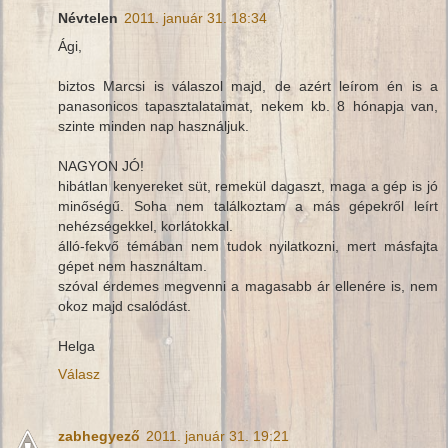
Névtelen
2011. január 31. 18:34
Ági,
biztos Marcsi is válaszol majd, de azért leírom én is a
panasonicos tapasztalataimat, nekem kb. 8 hónapja van,
szinte minden nap használjuk.
NAGYON JÓ!
hibátlan kenyereket süt, remekül dagaszt, maga a gép is jó
minőségű. Soha nem találkoztam a más gépekről leírt
nehézségekkel, korlátokkal.
álló-fekvő témában nem tudok nyilatkozni, mert másfajta
gépet nem használtam.
szóval érdemes megvenni a magasabb ár ellenére is, nem
okoz majd csalódást.
Helga
Válasz
zabhegyező
2011. január 31. 19:21