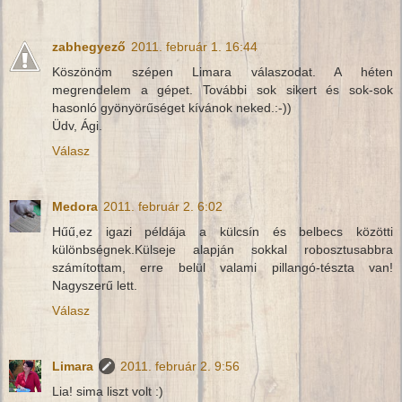
zabhegyező
2011. február 1. 16:44
Köszönöm szépen Limara válaszodat. A héten
megrendelem a gépet. További sok sikert és sok-sok
hasonló gyönyörűséget kívánok neked.:-))
Üdv, Ági.
Válasz
Medora
2011. február 2. 6:02
Hűű,ez igazi példája a külcsín és belbecs közötti
különbségnek.Külseje alapján sokkal robosztusabbra
számítottam, erre belül valami pillangó-tészta van!
Nagyszerű lett.
Válasz
Limara
2011. február 2. 9:56
Lia! sima liszt volt :)