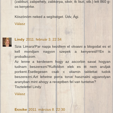
(zabliszt, zabpehely, zabkorpa, sikér, tk liszt, stb.) lett 860 g-
os kenyérke.
Köszönöm neked a segítséget. Üdv, Ági.
Válasz
Lindy
2011. február 3. 22:34
Szia Limara!Par napja kezdtem el olvasni a blogodat es el
kell mondjam nagyon szepek a kenyereid!!!En is
probalkozom.
Az lenne a kerdesem hogy az ascorbin savat hogyan
tudnam beszerezni?Kulfoldon elek es itt nem aruljak
porkent.Esetlegesen csak c vitamin tablettat tudok
beszerezni.Azt lehetne porra torve hasznalni ugyanolyan
aranyban mint ahogy a receptben fel van tuntetve?
Tisztelettel Lindy
Válasz
Erzsike
2011. március 8. 22:30