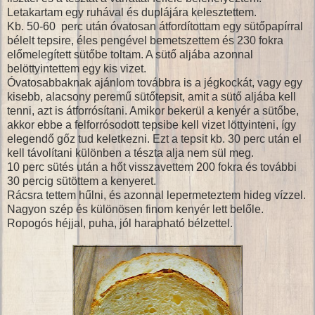
Letakartam egy ruhával és duplájára kelesztettem.
Kb. 50-60 perc után óvatosan átfordítottam egy sütőpapírral
bélelt tepsire, éles pengével bemetszettem és 230 fokra
előmelegített sütőbe toltam. A sütő aljába azonnal
belöttyintettem egy kis vizet.
Óvatosabbaknak ajánlom továbbra is a jégkockát, vagy egy
kisebb, alacsony peremű sütőtepsit, amit a sütő aljába kell
tenni, azt is átforrósítani. Amikor bekerül a kenyér a sütőbe,
akkor ebbe a felforrósodott tepsibe kell vizet löttyinteni, így
elegendő gőz tud keletkezni. Ezt a tepsit kb. 30 perc után el
kell távolítani különben a tészta alja nem sül meg.
10 perc sütés után a hőt visszavettem 200 fokra és további
30 percig sütöttem a kenyeret.
Rácsra tettem hűlni, és azonnal lepermeteztem hideg vízzel.
Nagyon szép és különösen finom kenyér lett belőle.
Ropogós héjjal, puha, jól harapható bélzettel.