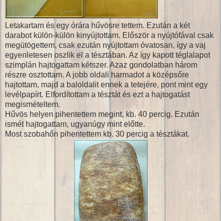
Letakartam és egy órára hűvösre tettem. Ezután a két
darabot külön-külön kinyújtottam. Először a nyújtófával csak
megütögettem, csak ezután nyújtottam óvatosan, így a vaj
egyenletesen oszlik el a tésztában. Az így kapott téglalapot
szimplán hajtogattam kétszer. Azaz gondolatban három
részre osztottam. A jobb oldali harmadot a középsőre
hajtottam, majd a baloldalit ennek a tetejére, pont mint egy
levélpapírt. Elfordítottam a tésztát és ezt a hajtogatást
megismételtem.
Hűvös helyen pihentettem megint, kb. 40 percig. Ezután
ismét hajtogattam, ugyanúgy mint előtte.
Most szobahőn pihentettem kb. 30 percig a tésztákat.