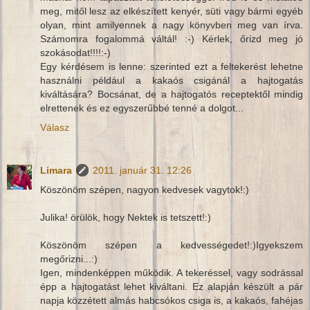
meg, mitől lesz az elkészített kenyér, süti vagy bármi egyéb
olyan, mint amilyennek a nagy könyvben meg van írva.
Számomra fogalommá váltál! :-) Kérlek, őrizd meg jó
szokásodat!!!!:-)
Egy kérdésem is lenne: szerinted ezt a feltekerést lehetne
használni például a kakaós csigánál a hajtogatás
kiváltására? Bocsánat, de a hajtogatós receptektől mindig
elrettenek és ez egyszerűbbé tenné a dolgot...
Válasz
Limara
2011. január 31. 12:26
Köszönöm szépen, nagyon kedvesek vagytok!:)
Julika! örülök, hogy Nektek is tetszett!:)
Köszönöm szépen a kedvességedet!:)Igyekszem
megőrizni...:)
Igen, mindenképpen működik. A tekeréssel, vagy sodrással
épp a hajtogatást lehet kiváltani. Ez alapján készült a pár
napja közzétett almás habcsókos csiga is, a kakaós, fahéjas