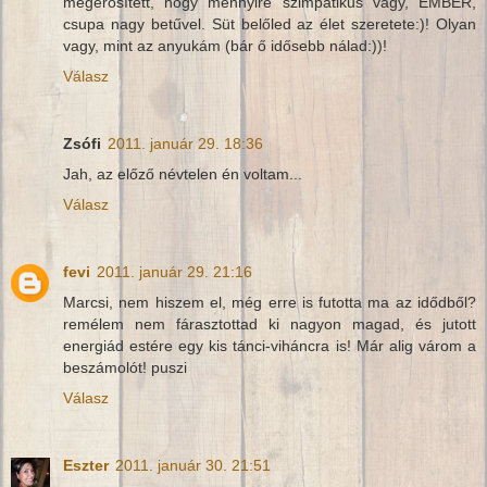
megerősített, hogy mennyire szimpatikus vagy, EMBER,
csupa nagy betűvel. Süt belőled az élet szeretete:)! Olyan
vagy, mint az anyukám (bár ő idősebb nálad:))!
Válasz
Zsófi
2011. január 29. 18:36
Jah, az előző névtelen én voltam...
Válasz
fevi
2011. január 29. 21:16
Marcsi, nem hiszem el, még erre is futotta ma az idődből?
remélem nem fárasztottad ki nagyon magad, és jutott
energiád estére egy kis tánci-viháncra is! Már alig várom a
beszámolót! puszi
Válasz
Eszter
2011. január 30. 21:51