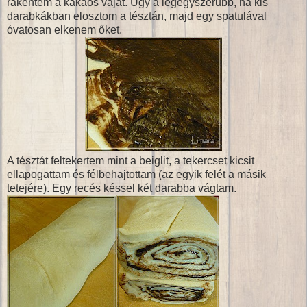
rákentem a kakaós vajat. Úgy a legegyszerűbb, ha kis
darabkákban elosztom a tésztán, majd egy spatulával
óvatosan elkenem őket.
A tésztát feltekertem mint a beiglit, a tekercset kicsit
ellapogattam és félbehajtottam (az egyik felét a másik
tetejére). Egy recés késsel két darabba vágtam.