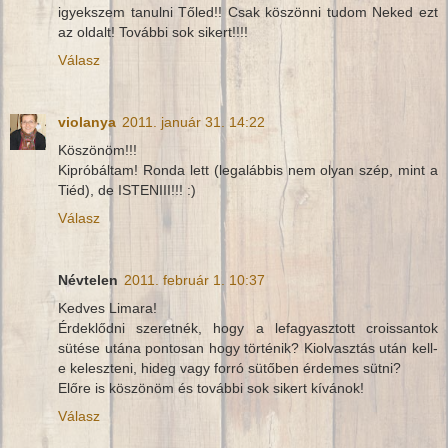
igyekszem tanulni Tőled!! Csak köszönni tudom Neked ezt
az oldalt! További sok sikert!!!!
Válasz
violanya
2011. január 31. 14:22
Köszönöm!!!
Kipróbáltam! Ronda lett (legalábbis nem olyan szép, mint a
Tiéd), de ISTENIII!!! :)
Válasz
Névtelen
2011. február 1. 10:37
Kedves Limara!
Érdeklődni szeretnék, hogy a lefagyasztott croissantok
sütése utána pontosan hogy történik? Kiolvasztás után kell-
e keleszteni, hideg vagy forró sütőben érdemes sütni?
Előre is köszönöm és további sok sikert kívánok!
Válasz