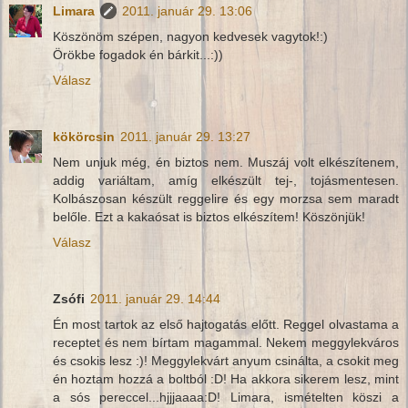
Limara
2011. január 29. 13:06
Köszönöm szépen, nagyon kedvesek vagytok!:)
Örökbe fogadok én bárkit...:))
Válasz
kökörcsin
2011. január 29. 13:27
Nem unjuk még, én biztos nem. Muszáj volt elkészítenem,
addig variáltam, amíg elkészült tej-, tojásmentesen.
Kolbászosan készült reggelire és egy morzsa sem maradt
belőle. Ezt a kakaósat is biztos elkészítem! Köszönjük!
Válasz
Zsófi
2011. január 29. 14:44
Én most tartok az első hajtogatás előtt. Reggel olvastama a
receptet és nem bírtam magammal. Nekem meggylekváros
és csokis lesz :)! Meggylekvárt anyum csinálta, a csokit meg
én hoztam hozzá a boltból :D! Ha akkora sikerem lesz, mint
a sós pereccel...hjjjaaaa:D! Limara, ismételten köszi a