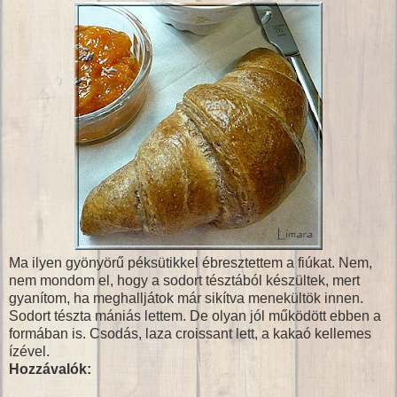
Ma ilyen gyönyörű péksütikkel ébresztettem a fiúkat. Nem,
nem mondom el, hogy a sodort tésztából készültek, mert
gyanítom, ha meghalljátok már sikítva menekültök innen.
Sodort tészta mániás lettem. De olyan jól működött ebben a
formában is. Csodás, laza croissant lett, a kakaó kellemes
ízével.
Hozzávalók: