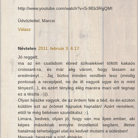
http://www.youtube.com/watch?v=S-9Eb3RgQMI
Üdvözlettel, Marcsi
Válasz
Névtelen
2011. február 3. 6:17
Jó reggelt,
ma az én családom ébred szilvalekivel töltött kakaós
croissant-ra, és már alig várom, hogy lássam az
eredményt.... Jaj, biztos minden rendben lesz (mindig
pontosak a receptjeid, no de itt vagyok ugye én is mint
tényező...), és azért tényleg elég macera maci volt tegnap
ez a tészta ;-))).
Olyan büszke vagyok, de az érdem fele a tiéd, és én ezúton
küldöm ezt az örömet hajnalok hajnalán! Azért remélem,
ettől te még békésen szundikálsz ;-).
Limara, kedves, olyan jó, hogy van ma ilyen ember, aki
képes másoknak ennyire önzetlenül segíteni, illetve
hatalmas tehetséggel utat és kedvet mutatni a sütésben!
Megyek, benézek a sütő ablakán.