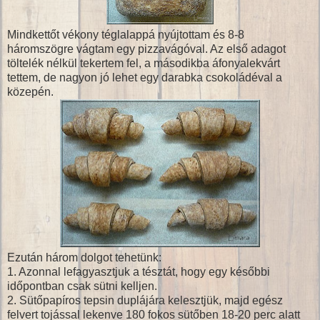
Mindkettőt vékony téglalappá nyújtottam és 8-8
háromszögre vágtam egy pizzavágóval. Az első adagot
töltelék nélkül tekertem fel, a másodikba áfonyalekvárt
tettem, de nagyon jó lehet egy darabka csokoládéval a
közepén.
Ezután három dolgot tehetünk:
1. Azonnal lefagyasztjuk a tésztát, hogy egy későbbi
időpontban csak sütni kelljen.
2. Sütőpapíros tepsin duplájára kelesztjük, majd egész
felvert tojással lekenve 180 fokos sütőben 18-20 perc alatt