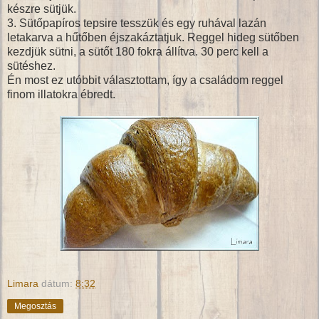
készre sütjük.
3. Sütőpapíros tepsire tesszük és egy ruhával lazán
letakarva a hűtőben éjszakáztatjuk. Reggel hideg sütőben
kezdjük sütni, a sütőt 180 fokra állítva. 30 perc kell a
sütéshez.
Én most ez utóbbit választottam, így a családom reggel
finom illatokra ébredt.
Limara
dátum:
8:32
Megosztás