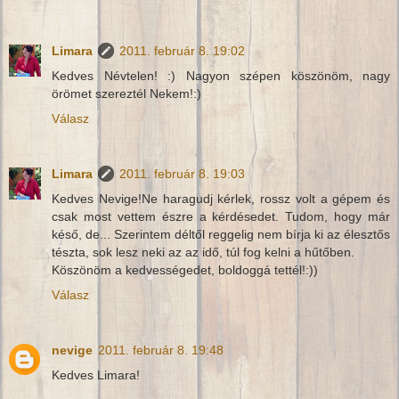
Limara
2011. február 8. 19:02
Kedves Névtelen! :) Nagyon szépen köszönöm, nagy
örömet szereztél Nekem!:)
Válasz
Limara
2011. február 8. 19:03
Kedves Nevige!Ne haragudj kérlek, rossz volt a gépem és
csak most vettem észre a kérdésedet. Tudom, hogy már
késő, de... Szerintem déltől reggelig nem bírja ki az élesztős
tészta, sok lesz neki az az idő, túl fog kelni a hűtőben.
Köszönöm a kedvességedet, boldoggá tettél!:))
Válasz
nevige
2011. február 8. 19:48
Kedves Limara!