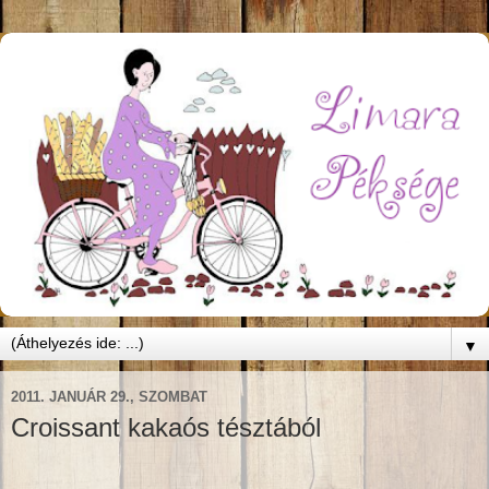
▼
2011. JANUÁR 29., SZOMBAT
Croissant kakaós tésztából