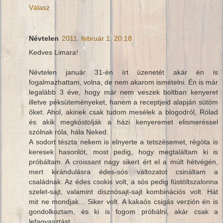
Válasz
Névtelen
2011. február 1. 20:18
Kedves Limara!
Névtelen január 31-én írt üzenetét akár én is
fogalmazhattam, volna, de nem akarom ismételni. Én is már
legalább 3 éve, hogy már nem veszek boltban kenyeret
illetve péksüteményeket, hanem a receptjeid alapján sütöm
őket. Ahol, akinek csak tudom mesélek a blogodról, Rólad
és akik megkóstolják a házi kenyeremet elismeréssel
szólnak róla, hála Neked.
A sodort tészta nekem is elnyerte a tetszésemet, régóta is
keresek hasonlót, most pedig, hogy megtaláltam ki is
próbáltam. A croissant nagy sikert ért el a múlt hétvégén,
mert kirándulásra édes-sós változatot csináltam a
családnak. Az édes csokis volt, a sós pedig füstöltszalonna
szelet-sajt, valamint disznósajt-sajt kombinációs volt. Hát
mit ne mondjak... Siker volt. A kakaós csigás verzión én is
gondolkoztam, és ki is fogom próbálni, akár csak a
lefagyasztást.