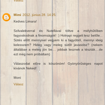
Válasz
Mimi
2012. június 28. 14:25
Kedves Limara!
Szilvalekverral és Nutellával töltve a mélyhűtőben
fagyoskodnak a finomságok! :) Holnapi reggeli lesz belőle...
Sütés előtt mennyivel vegyem ki a fagyóból, mennyi ideig
kelesszem? Hideg vagy meleg sütőt javasolsz? (nekem
általában a meleg jön be.... jobbak lesznek a tészták....de
ezt még nem próbáltam)
Válaszodat előre is köszönöm! Gyönyörűséges napot
kívánok Neked!
Moni
Válasz