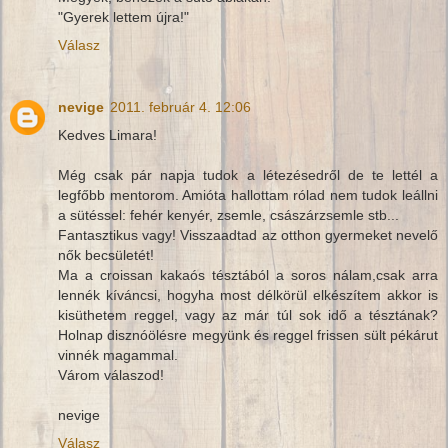
"Gyerek lettem újra!"
Válasz
nevige
2011. február 4. 12:06
Kedves Limara!
Még csak pár napja tudok a létezésedről de te lettél a
legfőbb mentorom. Amióta hallottam rólad nem tudok leállni
a sütéssel: fehér kenyér, zsemle, császárzsemle stb...
Fantasztikus vagy! Visszaadtad az otthon gyermeket nevelő
nők becsületét!
Ma a croissan kakaós tésztából a soros nálam,csak arra
lennék kíváncsi, hogyha most délkörül elkészítem akkor is
kisüthetem reggel, vagy az már túl sok idő a tésztának?
Holnap disznóölésre megyünk és reggel frissen sült pékárut
vinnék magammal.
Várom válaszod!
nevige
Válasz