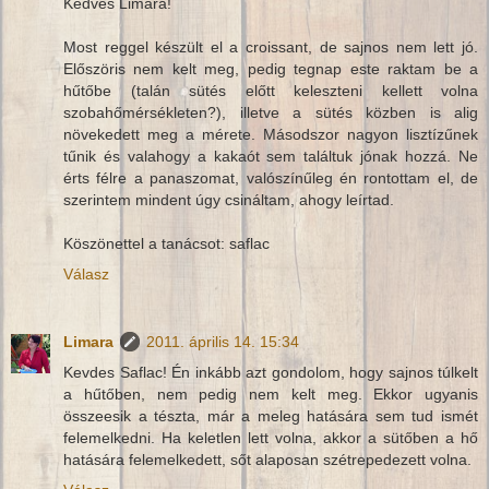
Kedves Limara!
Most reggel készült el a croissant, de sajnos nem lett jó.
Előszöris nem kelt meg, pedig tegnap este raktam be a
hűtőbe (talán sütés előtt keleszteni kellett volna
szobahőmérsékleten?), illetve a sütés közben is alig
növekedett meg a mérete. Másodszor nagyon lisztízűnek
tűnik és valahogy a kakaót sem találtuk jónak hozzá. Ne
érts félre a panaszomat, valószínűleg én rontottam el, de
szerintem mindent úgy csináltam, ahogy leírtad.
Köszönettel a tanácsot: saflac
Válasz
Limara
2011. április 14. 15:34
Kevdes Saflac! Én inkább azt gondolom, hogy sajnos túlkelt
a hűtőben, nem pedig nem kelt meg. Ekkor ugyanis
összeesik a tészta, már a meleg hatására sem tud ismét
felemelkedni. Ha keletlen lett volna, akkor a sütőben a hő
hatására felemelkedett, sőt alaposan szétrepedezett volna.