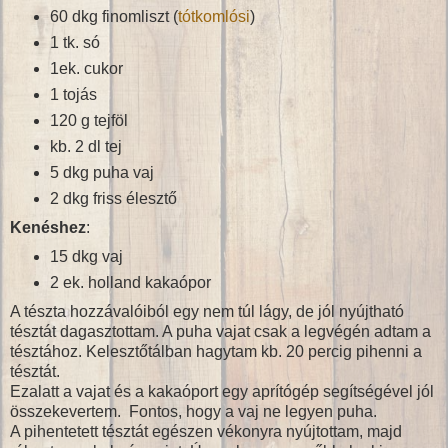
60 dkg finomliszt (
tótkomlósi
)
1 tk. só
1ek. cukor
1 tojás
120 g tejföl
kb. 2 dl tej
5 dkg puha vaj
2 dkg friss élesztő
Kenéshez
:
15 dkg vaj
2 ek. holland kakaópor
A tészta hozzávalóiból egy nem túl lágy, de jól nyújtható
tésztát dagasztottam. A puha vajat csak a legvégén adtam a
tésztához. Kelesztőtálban hagytam kb. 20 percig pihenni a
tésztát.
Ezalatt a vajat és a kakaóport egy aprítógép segítségével jól
összekevertem. Fontos, hogy a vaj ne legyen puha.
A pihentetett tésztát egészen vékonyra nyújtottam, majd