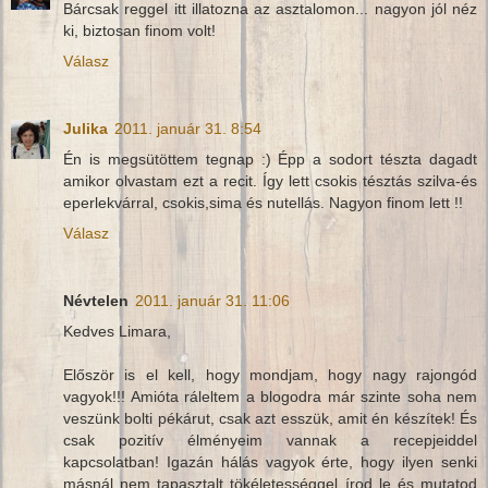
Bárcsak reggel itt illatozna az asztalomon... nagyon jól néz
ki, biztosan finom volt!
Válasz
Julika
2011. január 31. 8:54
Én is megsütöttem tegnap :) Épp a sodort tészta dagadt
amikor olvastam ezt a recit. Így lett csokis tésztás szilva-és
eperlekvárral, csokis,sima és nutellás. Nagyon finom lett !!
Válasz
Névtelen
2011. január 31. 11:06
Kedves Limara,
Először is el kell, hogy mondjam, hogy nagy rajongód
vagyok!!! Amióta ráleltem a blogodra már szinte soha nem
veszünk bolti pékárut, csak azt esszük, amit én készítek! És
csak pozitív élményeim vannak a recepjeiddel
kapcsolatban! Igazán hálás vagyok érte, hogy ilyen senki
másnál nem tapasztalt tökéletességgel írod le és mutatod