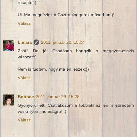
receptet:)!
Ui: Ma megnézlek a Gsztrobloggerek műsorban:)!
Válasz
Limara
2011. január 29. 15:04
Zsófi! De jó! Csodásan hangzik a meggyes-csokis
változat!:)
Nem is tudtam, hogy ma én leszek:))
Válasz
Boboce
2011. január 29. 15:28
Gyönyörű lett! Csatlakozom a többiekhez, én is ébredtem
volna ilyen finomságra! :)
Válasz