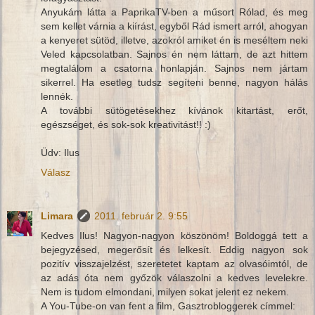
Anyukám látta a PaprikaTV-ben a műsort Rólad, és meg
sem kellet várnia a kiírást, egyből Rád ismert arról, ahogyan
a kenyeret sütöd, illetve, azokról amiket én is meséltem neki
Veled kapcsolatban. Sajnos én nem láttam, de azt hittem
megtalálom a csatorna honlapján. Sajnos nem jártam
sikerrel. Ha esetleg tudsz segíteni benne, nagyon hálás
lennék.
A további sütögetésekhez kívánok kitartást, erőt,
egészséget, és sok-sok kreativitást!! :)
Üdv: Ilus
Válasz
Limara
2011. február 2. 9:55
Kedves Ilus! Nagyon-nagyon köszönöm! Boldoggá tett a
bejegyzésed, megerősít és lelkesít. Eddig nagyon sok
pozitív visszajelzést, szeretetet kaptam az olvasóimtól, de
az adás óta nem győzök válaszolni a kedves levelekre.
Nem is tudom elmondani, milyen sokat jelent ez nekem.
A You-Tube-on van fent a film, Gasztrobloggerek címmel: