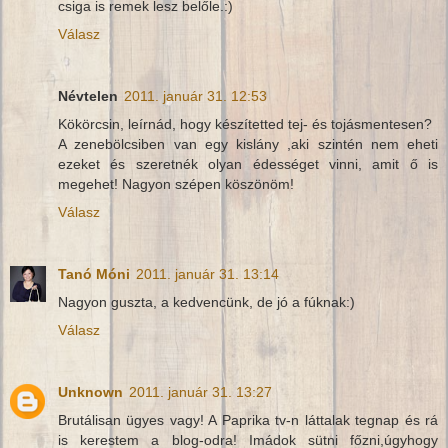
csiga is remek lesz belőle.:)
Válasz
Névtelen
2011. január 31. 12:53
Kökörcsin, leírnád, hogy készítetted tej- és tojásmentesen?
A zenebölcsiben van egy kislány ,aki szintén nem eheti
ezeket és szeretnék olyan édességet vinni, amit ő is
megehet! Nagyon szépen köszönöm!
Válasz
Tanó Móni
2011. január 31. 13:14
Nagyon guszta, a kedvencünk, de jó a fúknak:)
Válasz
Unknown
2011. január 31. 13:27
Brutálisan ügyes vagy! A Paprika tv-n láttalak tegnap és rá
is kerestem a blog-odra! Imádok sütni főzni,úgyhogy