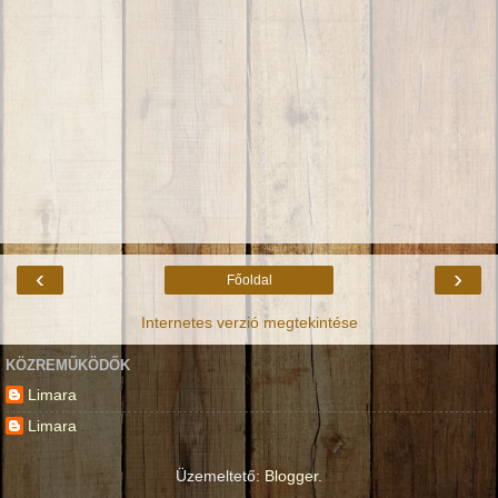
‹
›
Főoldal
Internetes verzió megtekintése
KÖZREMŰKÖDŐK
Limara
Limara
Üzemeltető:
Blogger
.