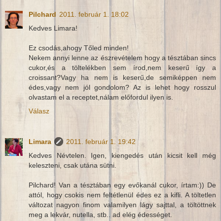
Pilchard
2011. február 1. 18:02
Kedves Limara!
Ez csodás,ahogy Tőled minden!
Nekem annyi lenne az észrevételem hogy a tésztában sincs
cukor,és a töltelékben sem írod,nem keserű így a
croissant?Vagy ha nem is keserű,de semiképpen nem
édes,vagy nem jól gondolom? Az is lehet hogy rosszul
olvastam el a receptet,nálam előfordul ilyen is.
Válasz
Limara
2011. február 1. 19:42
Kedves Névtelen. Igen, kiengedés után kicsit kell még
keleszteni, csak utána sütni.
Pilchard! Van a tésztában egy evőkanál cukor, írtam:)) De
attól, hogy csokis nem feltétlenül édes ez a kifli. A töltetlen
változat nagyon finom valamilyen lágy sajttal, a töltöttnek
meg a lekvár, nutella, stb.. ad elég édességet.