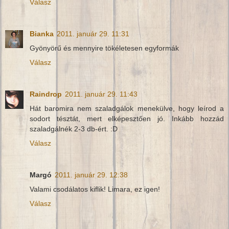
Válasz
Bianka
2011. január 29. 11:31
Gyönyörű és mennyire tökéletesen egyformák
Válasz
Raindrop
2011. január 29. 11:43
Hát baromira nem szaladgálok menekülve, hogy leírod a
sodort tésztát, mert elképesztően jó. Inkább hozzád
szaladgálnék 2-3 db-ért. :D
Válasz
Margó
2011. január 29. 12:38
Valami csodálatos kiflik! Limara, ez igen!
Válasz