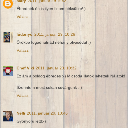
Mary
2011. január 29. 9:42
Ébrednék én is ilyen finom péksütire!:)
Válasz
lúdanyó
2011. január 29. 10:26
Örökbe fogadhatnád néhány olvasódat :)
Válasz
Chef Viki
2011. január 29. 10:32
Ez ám a boldog ébredés :-) Micsoda illatok lehettek Nálatok!
Szerintem most sokan sóvárgunk :-)
Válasz
Nelli
2011. január 29. 10:46
Gyönyörű lett!:-)