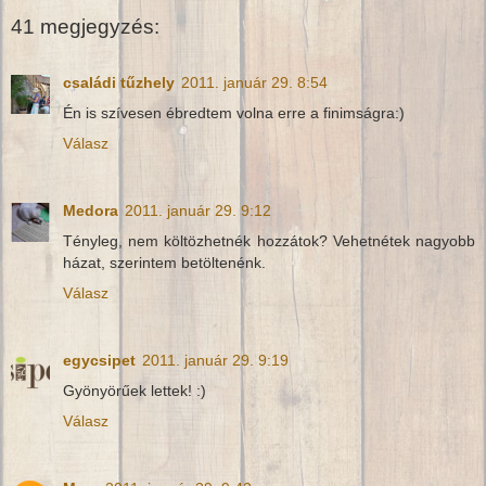
41 megjegyzés:
családi tűzhely
2011. január 29. 8:54
Én is szívesen ébredtem volna erre a finimságra:)
Válasz
Medora
2011. január 29. 9:12
Tényleg, nem költözhetnék hozzátok? Vehetnétek nagyobb
házat, szerintem betöltenénk.
Válasz
egycsipet
2011. január 29. 9:19
Gyönyörűek lettek! :)
Válasz