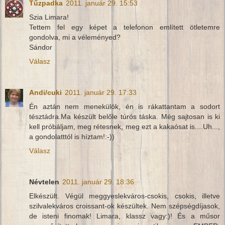
Tűzpadka
2011. január 29. 15:53
Szia Limara!
Tettem fel egy képet a telefonon említett ötletemre
gondolva, mi a véleményed?
Sándor
Válasz
Andi/cuki
2011. január 29. 17:33
Én aztán nem menekülök, én is rákattantam a sodort
tésztádra.Ma készült belőle túrós táska. Még sajtosan is ki
kell próbáljam, meg rétesnek, meg ezt a kakaósat is....Uh...,
a gondolatttól is híztam!:-))
Válasz
Névtelen
2011. január 29. 18:36
Elkészült. Végül meggyeslekváros-csokis, csokis, illetve
szilvalekváros croissant-ok készültek. Nem szépségdíjasok,
de isteni finomak! Limara, klassz vagy:)! És a műsor