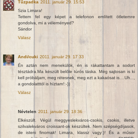
Tűzpadka
2011. január 29. 15:53
Szia Limara!
Tettem fel egy képet a telefonon említett ötletemre
gondolva, mi a véleményed?
Sándor
Válasz
Andi/cuki
2011. január 29. 17:33
Én aztán nem menekülök, én is rákattantam a sodort
tésztádra.Ma készült belőle túrós táska. Még sajtosan is ki
kell próbáljam, meg rétesnek, meg ezt a kakaósat is....Uh...,
a gondolatttól is híztam!:-))
Válasz
Névtelen
2011. január 29. 18:36
Elkészült. Végül meggyeslekváros-csokis, csokis, illetve
szilvalekváros croissant-ok készültek. Nem szépségdíjasok,
de isteni finomak! Limara, klassz vagy:)! És a műsor