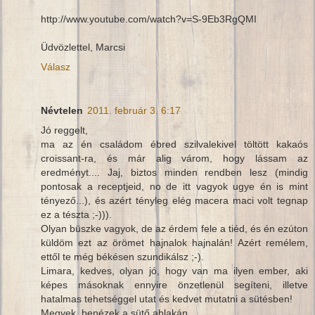
http://www.youtube.com/watch?v=S-9Eb3RgQMI
Üdvözlettel, Marcsi
Válasz
Névtelen
2011. február 3. 6:17
Jó reggelt,
ma az én családom ébred szilvalekivel töltött kakaós
croissant-ra, és már alig várom, hogy lássam az
eredményt.... Jaj, biztos minden rendben lesz (mindig
pontosak a receptjeid, no de itt vagyok ugye én is mint
tényező...), és azért tényleg elég macera maci volt tegnap
ez a tészta ;-))).
Olyan büszke vagyok, de az érdem fele a tiéd, és én ezúton
küldöm ezt az örömet hajnalok hajnalán! Azért remélem,
ettől te még békésen szundikálsz ;-).
Limara, kedves, olyan jó, hogy van ma ilyen ember, aki
képes másoknak ennyire önzetlenül segíteni, illetve
hatalmas tehetséggel utat és kedvet mutatni a sütésben!
Megyek, benézek a sütő ablakán.