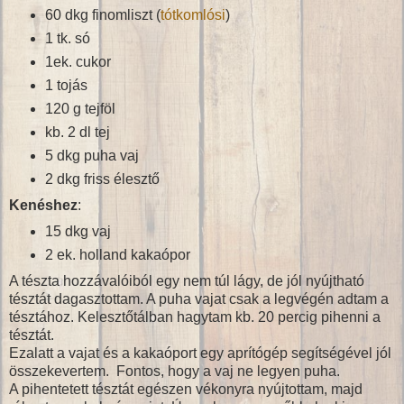
60 dkg finomliszt (
tótkomlósi
)
1 tk. só
1ek. cukor
1 tojás
120 g tejföl
kb. 2 dl tej
5 dkg puha vaj
2 dkg friss élesztő
Kenéshez
:
15 dkg vaj
2 ek. holland kakaópor
A tészta hozzávalóiból egy nem túl lágy, de jól nyújtható
tésztát dagasztottam. A puha vajat csak a legvégén adtam a
tésztához. Kelesztőtálban hagytam kb. 20 percig pihenni a
tésztát.
Ezalatt a vajat és a kakaóport egy aprítógép segítségével jól
összekevertem. Fontos, hogy a vaj ne legyen puha.
A pihentetett tésztát egészen vékonyra nyújtottam, majd