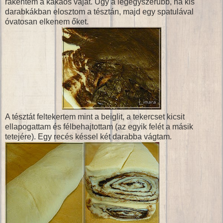
rákentem a kakaós vajat. Úgy a legegyszerűbb, ha kis
darabkákban elosztom a tésztán, majd egy spatulával
óvatosan elkenem őket.
A tésztát feltekertem mint a beiglit, a tekercset kicsit
ellapogattam és félbehajtottam (az egyik felét a másik
tetejére). Egy recés késsel két darabba vágtam.