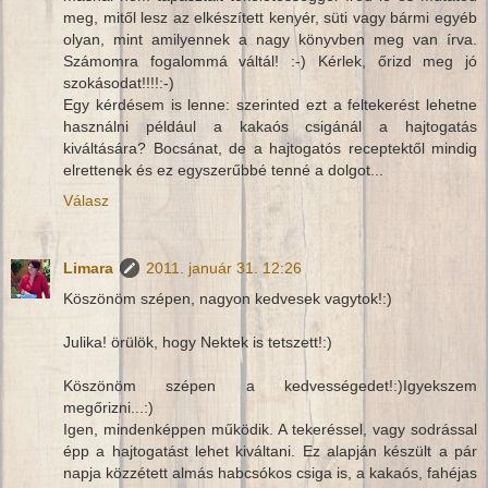
meg, mitől lesz az elkészített kenyér, süti vagy bármi egyéb
olyan, mint amilyennek a nagy könyvben meg van írva.
Számomra fogalommá váltál! :-) Kérlek, őrizd meg jó
szokásodat!!!!:-)
Egy kérdésem is lenne: szerinted ezt a feltekerést lehetne
használni például a kakaós csigánál a hajtogatás
kiváltására? Bocsánat, de a hajtogatós receptektől mindig
elrettenek és ez egyszerűbbé tenné a dolgot...
Válasz
Limara
2011. január 31. 12:26
Köszönöm szépen, nagyon kedvesek vagytok!:)
Julika! örülök, hogy Nektek is tetszett!:)
Köszönöm szépen a kedvességedet!:)Igyekszem
megőrizni...:)
Igen, mindenképpen működik. A tekeréssel, vagy sodrással
épp a hajtogatást lehet kiváltani. Ez alapján készült a pár
napja közzétett almás habcsókos csiga is, a kakaós, fahéjas