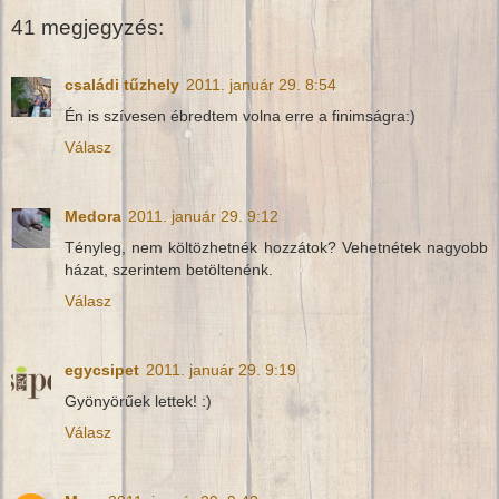
41 megjegyzés:
családi tűzhely
2011. január 29. 8:54
Én is szívesen ébredtem volna erre a finimságra:)
Válasz
Medora
2011. január 29. 9:12
Tényleg, nem költözhetnék hozzátok? Vehetnétek nagyobb
házat, szerintem betöltenénk.
Válasz
egycsipet
2011. január 29. 9:19
Gyönyörűek lettek! :)
Válasz