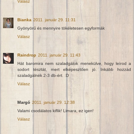
Válasz
Bianka
2011. január 29. 11:31
Gyönyörű és mennyire tökéletesen egyformák
Válasz
Raindrop
2011. január 29. 11:43
Hát baromira nem szaladgálok menekülve, hogy leírod a
sodort tésztát, mert elképesztően jó. Inkább hozzád
szaladgálnék 2-3 db-ért. :D
Válasz
Margó
2011. január 29. 12:38
Valami csodálatos kiflik! Limara, ez igen!
Válasz