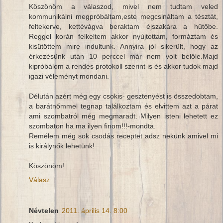
Köszönöm a válaszod, mivel nem tudtam veled
kommunikálni megpróbáltam,este megcsináltam a tésztát,
feltekerve, kettévágva beraktam éjszakára a hűtőbe.
Reggel korán felkeltem akkor nyújtottam, formáztam és
kisütöttem mire indultunk. Annyira jól sikerült, hogy az
érkezésünk után 10 perccel már nem volt belőle.Majd
kipróbálom a rendes protokoll szerint is és akkor tudok majd
igazi véleményt mondani.
Délután azért még egy csokis- gesztenyést is összedobtam,
a barátnőmmel tegnap találkoztam és elvittem azt a párat
ami szombatról még megmaradt. Milyen isteni lehetett ez
szombaton ha ma ilyen finom!!!-mondta.
Remélem még sok csodás receptet adsz nekünk amivel mi
is királynők lehetünk!
Köszönöm!
Válasz
Névtelen
2011. április 14. 8:00