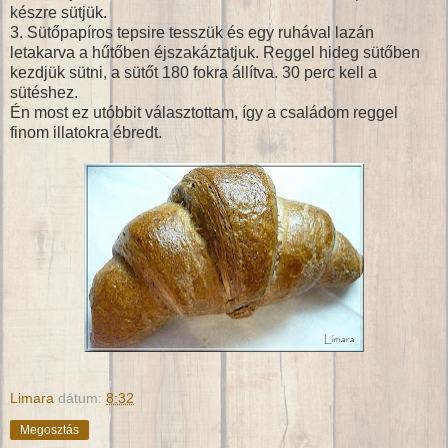
készre sütjük.
3. Sütőpapíros tepsire tesszük és egy ruhával lazán
letakarva a hűtőben éjszakáztatjuk. Reggel hideg sütőben
kezdjük sütni, a sütőt 180 fokra állítva. 30 perc kell a
sütéshez.
Én most ez utóbbit választottam, így a családom reggel
finom illatokra ébredt.
Limara
dátum:
8:32
Megosztás