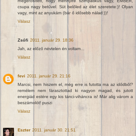
megerősített, hogy mennyire szimpatikus vagy, EMBER,
csupa nagy betűvel. Süt belőled az élet szeretete:)! Olyan
vagy, mint az anyukám (bár ő idősebb nálad:))!
Válasz
Zsófi
2011. január 29. 18:36
Jah, az előző névtelen én voltam...
Válasz
fevi
2011. január 29. 21:16
Marcsi, nem hiszem el, még erre is futotta ma az idődből?
remélem nem fárasztottad ki nagyon magad, és jutott
energiád estére egy kis tánci-viháncra is! Már alig várom a
beszámolót! puszi
Válasz
Eszter
2011. január 30. 21:51