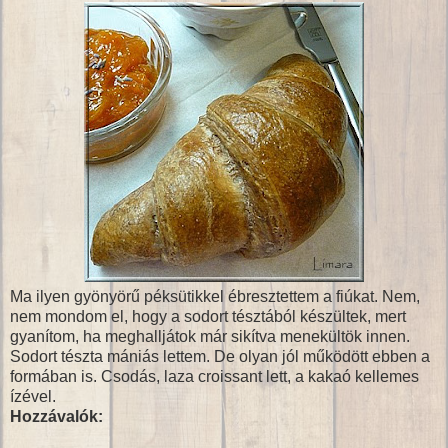
Ma ilyen gyönyörű péksütikkel ébresztettem a fiúkat. Nem,
nem mondom el, hogy a sodort tésztából készültek, mert
gyanítom, ha meghalljátok már sikítva menekültök innen.
Sodort tészta mániás lettem. De olyan jól működött ebben a
formában is. Csodás, laza croissant lett, a kakaó kellemes
ízével.
Hozzávalók: