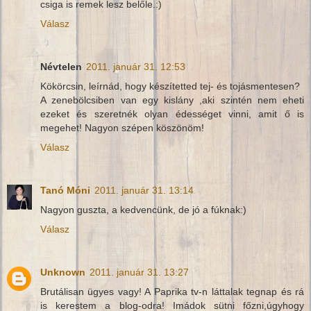
csiga is remek lesz belőle.:)
Válasz
Névtelen
2011. január 31. 12:53
Kökörcsin, leírnád, hogy készítetted tej- és tojásmentesen?
A zenebölcsiben van egy kislány ,aki szintén nem eheti
ezeket és szeretnék olyan édességet vinni, amit ő is
megehet! Nagyon szépen köszönöm!
Válasz
Tanó Móni
2011. január 31. 13:14
Nagyon guszta, a kedvencünk, de jó a fúknak:)
Válasz
Unknown
2011. január 31. 13:27
Brutálisan ügyes vagy! A Paprika tv-n láttalak tegnap és rá
is kerestem a blog-odra! Imádok sütni főzni,úgyhogy