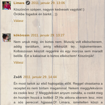
Limara
2011. január 29. 13:06
Köszönöm szépen, nagyon kedvesek vagytok!:)
Örökbe fogadok én bárkit...:))
Válasz
kökörcsin
2011. január 29. 13:27
Nem unjuk még, én biztos nem. Muszáj volt elkészítenem,
addig variáltam, amíg elkészült tej-, tojásmentesen.
Kolbászosan készült reggelire és egy morzsa sem maradt
belőle. Ezt a kakaósat is biztos elkészítem! Köszönjük!
Válasz
Zsófi
2011. január 29. 14:44
Én most tartok az első hajtogatás előtt. Reggel olvastama a
receptet és nem bírtam magammal. Nekem meggylekváros
és csokis lesz :)! Meggylekvárt anyum csinálta, a csokit meg
én hoztam hozzá a boltból :D! Ha akkora sikerem lesz, mint
a sós pereccel...hjjjaaaa:D! Limara, ismételten köszi a