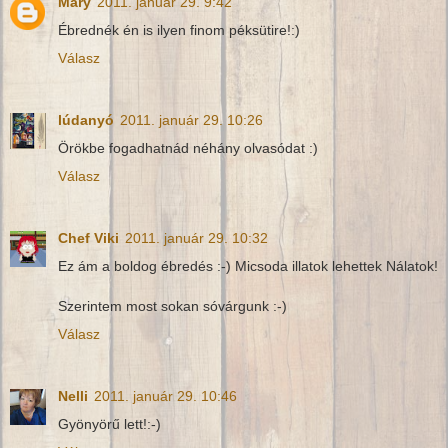
Mary
2011. január 29. 9:42
Ébrednék én is ilyen finom péksütire!:)
Válasz
lúdanyó
2011. január 29. 10:26
Örökbe fogadhatnád néhány olvasódat :)
Válasz
Chef Viki
2011. január 29. 10:32
Ez ám a boldog ébredés :-) Micsoda illatok lehettek Nálatok!
Szerintem most sokan sóvárgunk :-)
Válasz
Nelli
2011. január 29. 10:46
Gyönyörű lett!:-)