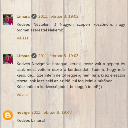
Limara
2011. február 8. 19:02
Kedves Névtelen! :) Nagyon szépen köszönöm, nagy
örömet szereztél Nekem!:)
Válasz
Limara
2011. február 8. 19:03
Kedves Nevige!Ne haragudj kérlek, rossz volt a gépem és
csak most vettem észre a kérdésedet. Tudom, hogy már
késő, de... Szerintem déltől reggelig nem bírja ki az élesztős
tészta, sok lesz neki az az idő, túl fog kelni a hűtőben.
Köszönöm a kedvességedet, boldoggá tettél!:))
Válasz
nevige
2011. február 8. 19:48
Kedves Limara!