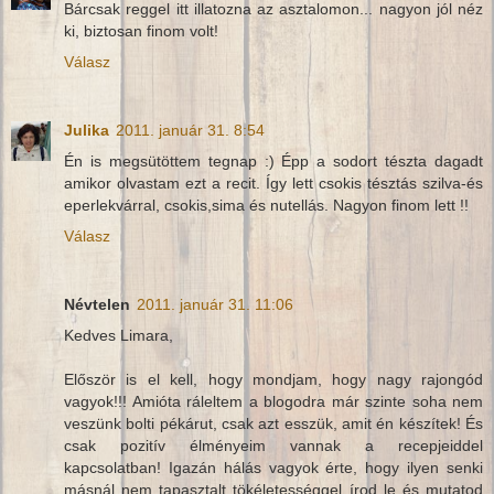
Bárcsak reggel itt illatozna az asztalomon... nagyon jól néz
ki, biztosan finom volt!
Válasz
Julika
2011. január 31. 8:54
Én is megsütöttem tegnap :) Épp a sodort tészta dagadt
amikor olvastam ezt a recit. Így lett csokis tésztás szilva-és
eperlekvárral, csokis,sima és nutellás. Nagyon finom lett !!
Válasz
Névtelen
2011. január 31. 11:06
Kedves Limara,
Először is el kell, hogy mondjam, hogy nagy rajongód
vagyok!!! Amióta ráleltem a blogodra már szinte soha nem
veszünk bolti pékárut, csak azt esszük, amit én készítek! És
csak pozitív élményeim vannak a recepjeiddel
kapcsolatban! Igazán hálás vagyok érte, hogy ilyen senki
másnál nem tapasztalt tökéletességgel írod le és mutatod