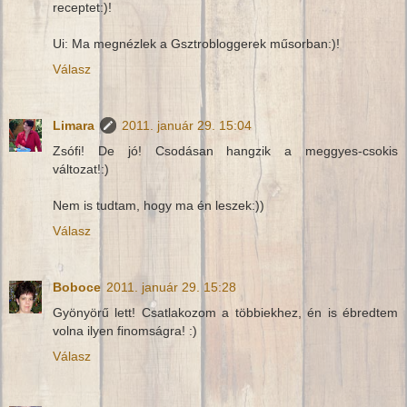
receptet:)!
Ui: Ma megnézlek a Gsztrobloggerek műsorban:)!
Válasz
Limara
2011. január 29. 15:04
Zsófi! De jó! Csodásan hangzik a meggyes-csokis
változat!:)
Nem is tudtam, hogy ma én leszek:))
Válasz
Boboce
2011. január 29. 15:28
Gyönyörű lett! Csatlakozom a többiekhez, én is ébredtem
volna ilyen finomságra! :)
Válasz