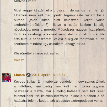
Kedves Limara!
Most reggel készült el a croissant, de sajnos nem lett jó.
Előszöris nem kelt meg, pedig tegnap este raktam be a
hűtőbe (talán sütés előtt keleszteni kellett volna
szobahőmérsékleten?), illetve a sütés közben is alig
növekedett meg a mérete. Másodszor nagyon lisztízűnek
tűnik és valahogy a kakaót sem találtuk jónak hozzá. Ne
érts félre a panaszomat, valószínűleg én rontottam el, de
szerintem mindent úgy csináltam, ahogy leírtad.
Köszönettel a tanácsot: saflac
Válasz
Limara
2011. április 14. 15:34
Kevdes Saflac! Én inkább azt gondolom, hogy sajnos túlkelt
a hűtőben, nem pedig nem kelt meg. Ekkor ugyanis
összeesik a tészta, már a meleg hatására sem tud ismét
felemelkedni. Ha keletlen lett volna, akkor a sütőben a hő
hatására felemelkedett, sőt alaposan szétrepedezett volna.