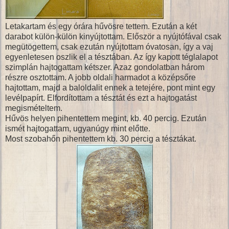
Letakartam és egy órára hűvösre tettem. Ezután a két
darabot külön-külön kinyújtottam. Először a nyújtófával csak
megütögettem, csak ezután nyújtottam óvatosan, így a vaj
egyenletesen oszlik el a tésztában. Az így kapott téglalapot
szimplán hajtogattam kétszer. Azaz gondolatban három
részre osztottam. A jobb oldali harmadot a középsőre
hajtottam, majd a baloldalit ennek a tetejére, pont mint egy
levélpapírt. Elfordítottam a tésztát és ezt a hajtogatást
megismételtem.
Hűvös helyen pihentettem megint, kb. 40 percig. Ezután
ismét hajtogattam, ugyanúgy mint előtte.
Most szobahőn pihentettem kb. 30 percig a tésztákat.