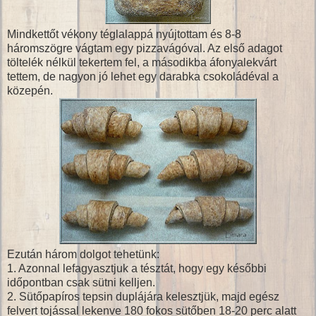
Mindkettőt vékony téglalappá nyújtottam és 8-8
háromszögre vágtam egy pizzavágóval. Az első adagot
töltelék nélkül tekertem fel, a másodikba áfonyalekvárt
tettem, de nagyon jó lehet egy darabka csokoládéval a
közepén.
Ezután három dolgot tehetünk:
1. Azonnal lefagyasztjuk a tésztát, hogy egy későbbi
időpontban csak sütni kelljen.
2. Sütőpapíros tepsin duplájára kelesztjük, majd egész
felvert tojással lekenve 180 fokos sütőben 18-20 perc alatt