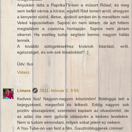
Anyukám látta a PaprikaTV-ben a műsort Rólad, és meg
sem kellet várnia a kiírást, egyből Rád ismert arról, ahogyan
a kenyeret sütöd, illetve, azokról amiket én is meséltem neki
Veled kapcsolatban. Sajnos én nem láttam, de azt hittem
megtalálom a csatorna honlapján. Sajnos nem jártam
sikerrel. Ha esetleg tudsz segíteni benne, nagyon hálás
lennék.
A további sütögetésekhez kívánok kitartást, erőt,
egészséget, és sok-sok kreativitást!! :)
Üdv: Ilus
Válasz
Limara
2011. február 2. 9:55
Kedves Ilus! Nagyon-nagyon köszönöm! Boldoggá tett a
bejegyzésed, megerősít és lelkesít. Eddig nagyon sok
pozitív visszajelzést, szeretetet kaptam az olvasóimtól, de
az adás óta nem győzök válaszolni a kedves levelekre.
Nem is tudom elmondani, milyen sokat jelent ez nekem.
A You-Tube-on van fent a film, Gasztrobloggerek címmel: