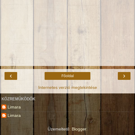
‹
›
Főoldal
Internetes verzió megtekintése
KÖZREMŰKÖDŐK
Limara
Limara
Üzemeltető:
Blogger
.