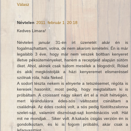
Válasz
Névtelen
2011. február 1. 20:18
Kedves Limara!
Névtelen január 31-én írt üzenetét akár én is
fogalmazhattam, volna, de nem akarom ismételni. Én is már
legalább 3 éve, hogy már nem veszek boltban kenyeret
illetve péksüteményeket, hanem a receptjeid alapján sütöm
őket. Ahol, akinek csak tudom mesélek a blogodról, Rólad
és akik megkóstolják a házi kenyeremet elismeréssel
szólnak róla, hála Neked.
A sodort tészta nekem is elnyerte a tetszésemet, régóta is
keresek hasonlót, most pedig, hogy megtaláltam ki is
próbáltam. A croissant nagy sikert ért el a múlt hétvégén,
mert kirándulásra édes-sós változatot csináltam a
családnak. Az édes csokis volt, a sós pedig füstöltszalonna
szelet-sajt, valamint disznósajt-sajt kombinációs volt. Hát
mit ne mondjak... Siker volt. A kakaós csigás verzión én is
gondolkoztam, és ki is fogom próbálni, akár csak a
lefagyasztást.