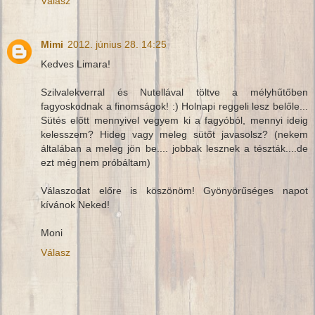
Válasz
Mimi
2012. június 28. 14:25
Kedves Limara!
Szilvalekverral és Nutellával töltve a mélyhűtőben
fagyoskodnak a finomságok! :) Holnapi reggeli lesz belőle...
Sütés előtt mennyivel vegyem ki a fagyóból, mennyi ideig
kelesszem? Hideg vagy meleg sütőt javasolsz? (nekem
általában a meleg jön be.... jobbak lesznek a tészták....de
ezt még nem próbáltam)
Válaszodat előre is köszönöm! Gyönyörűséges napot
kívánok Neked!
Moni
Válasz