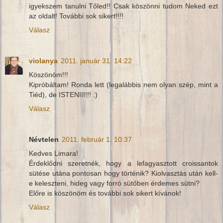
igyekszem tanulni Tőled!! Csak köszönni tudom Neked ezt
az oldalt! További sok sikert!!!!
Válasz
violanya
2011. január 31. 14:22
Köszönöm!!!
Kipróbáltam! Ronda lett (legalábbis nem olyan szép, mint a
Tiéd), de ISTENIII!!! :)
Válasz
Névtelen
2011. február 1. 10:37
Kedves Limara!
Érdeklődni szeretnék, hogy a lefagyasztott croissantok
sütése utána pontosan hogy történik? Kiolvasztás után kell-
e keleszteni, hideg vagy forró sütőben érdemes sütni?
Előre is köszönöm és további sok sikert kívánok!
Válasz