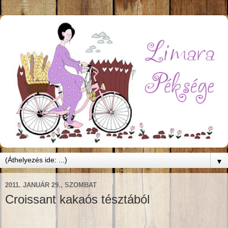
▼
2011. JANUÁR 29., SZOMBAT
Croissant kakaós tésztából