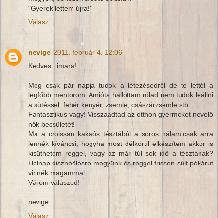
"Gyerek lettem újra!"
Válasz
nevige
2011. február 4. 12:06
Kedves Limara!
Még csak pár napja tudok a létezésedről de te lettél a
legfőbb mentorom. Amióta hallottam rólad nem tudok leállni
a sütéssel: fehér kenyér, zsemle, császárzsemle stb...
Fantasztikus vagy! Visszaadtad az otthon gyermeket nevelő
nők becsületét!
Ma a croissan kakaós tésztából a soros nálam,csak arra
lennék kíváncsi, hogyha most délkörül elkészítem akkor is
kisüthetem reggel, vagy az már túl sok idő a tésztának?
Holnap disznóölésre megyünk és reggel frissen sült pékárut
vinnék magammal.
Várom válaszod!
nevige
Válasz