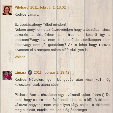
Pilchard
2011. február 1. 18:02
Kedves Limara!
Ez csodás,ahogy Tőled minden!
Nekem annyi lenne az észrevételem hogy a tésztában sincs
cukor,és a töltelékben sem írod,nem keserű így a
croissant?Vagy ha nem is keserű,de semiképpen nem
édes,vagy nem jól gondolom? Az is lehet hogy rosszul
olvastam el a receptet,nálam előfordul ilyen is.
Válasz
Limara
2011. február 1. 19:42
Kedves Névtelen. Igen, kiengedés után kicsit kell még
keleszteni, csak utána sütni.
Pilchard! Van a tésztában egy evőkanál cukor, írtam:)) De
attól, hogy csokis nem feltétlenül édes ez a kifli. A töltetlen
változat nagyon finom valamilyen lágy sajttal, a töltöttnek
meg a lekvár, nutella, stb.. ad elég édességet.