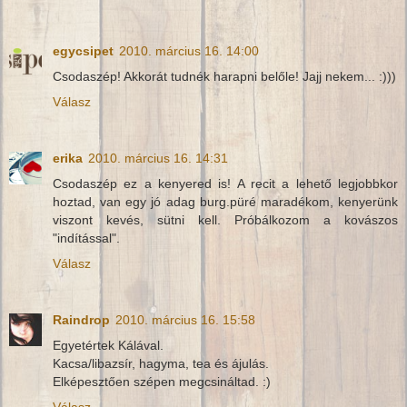
egycsipet
2010. március 16. 14:00
Csodaszép! Akkorát tudnék harapni belőle! Jajj nekem... :)))
Válasz
erika
2010. március 16. 14:31
Csodaszép ez a kenyered is! A recit a lehető legjobbkor
hoztad, van egy jó adag burg.püré maradékom, kenyerünk
viszont kevés, sütni kell. Próbálkozom a kovászos
"indítással".
Válasz
Raindrop
2010. március 16. 15:58
Egyetértek Kálával.
Kacsa/libazsír, hagyma, tea és ájulás.
Elképesztően szépen megcsináltad. :)
Válasz