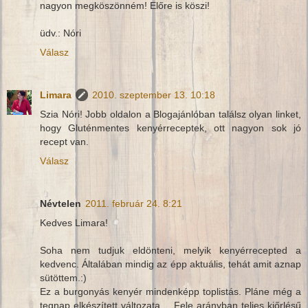
nagyon megköszönném! Előre is köszi!
üdv.: Nóri
Válasz
Limara
2010. szeptember 13. 10:18
Szia Nóri! Jobb oldalon a Blogajánlóban találsz olyan linket,
hogy Gluténmentes kenyérreceptek, ott nagyon sok jó
recept van.
Válasz
Névtelen
2011. február 24. 8:21
Kedves Limara!
Soha nem tudjuk eldönteni, melyik kenyérrecepted a
kedvenc. Általában mindig az épp aktuális, tehát amit aznap
sütöttem.:)
Ez a burgonyás kenyér mindenképp toplistás. Pláne még a
tegnap elkészített változata.... Fele arányban teljes kiőrlésű