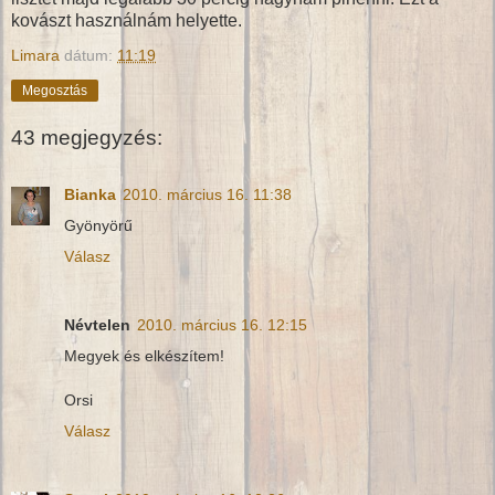
kovászt használnám helyette.
Limara
dátum:
11:19
Megosztás
43 megjegyzés:
Bianka
2010. március 16. 11:38
Gyönyörű
Válasz
Névtelen
2010. március 16. 12:15
Megyek és elkészítem!
Orsi
Válasz