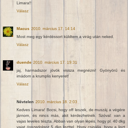
Limara!!
Válasz
Macus
2010. március 17. 14:14
Most meg egy kérdéssort küldtem a virág után neked.
Válasz
duende
2010. március 17. 19:31
jaj, harmadszor jövök vissza megnézni! Gyönyörű és
imádom a krumplis kenyeret!
Válasz
Névtelen
2010. március 18. 2:03
Kedves Limara! Bocsi, hogy off leszek, de muszáj a végére
járnom, és nincs más, akit kérdezhetnék. Szóval: van a
vajas leveles tészta. Abban van olyan lépés, hogy pl. 40 dkg
vajat összedolgoz 5 dkg liszttel. Hogy csinálja, hogy a liszt