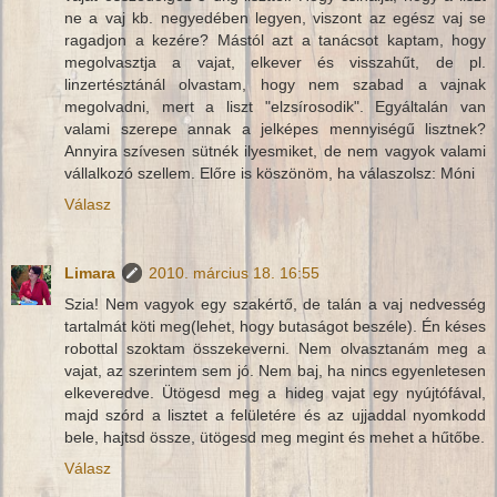
ne a vaj kb. negyedében legyen, viszont az egész vaj se
ragadjon a kezére? Mástól azt a tanácsot kaptam, hogy
megolvasztja a vajat, elkever és visszahűt, de pl.
linzertésztánál olvastam, hogy nem szabad a vajnak
megolvadni, mert a liszt "elzsírosodik". Egyáltalán van
valami szerepe annak a jelképes mennyiségű lisztnek?
Annyira szívesen sütnék ilyesmiket, de nem vagyok valami
vállalkozó szellem. Előre is köszönöm, ha válaszolsz: Móni
Válasz
Limara
2010. március 18. 16:55
Szia! Nem vagyok egy szakértő, de talán a vaj nedvesség
tartalmát köti meg(lehet, hogy butaságot beszéle). Én késes
robottal szoktam összekeverni. Nem olvasztanám meg a
vajat, az szerintem sem jó. Nem baj, ha nincs egyenletesen
elkeveredve. Ütögesd meg a hideg vajat egy nyújtófával,
majd szórd a lisztet a felületére és az ujjaddal nyomkodd
bele, hajtsd össze, ütögesd meg megint és mehet a hűtőbe.
Válasz