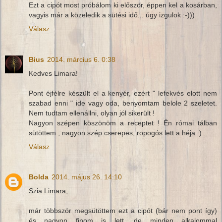
Ezt a cipót most próbálom ki először, éppen kel a kosárban,
vagyis már a közeledik a sütési idő... úgy izgulok :-)))
Válasz
Bius
2014. március 6. 0:38
Kedves Limara!
Pont éjfélre készült el a kenyér, ezért " lefekvés elott nem
szabad enni " ide vagy oda, benyomtam belole 2 szeletet.
Nem tudtam ellenállni, olyan jól sikerült !
Nagyon szépen köszönöm a receptet ! Én római tálban
sütöttem , nagyon szép cserepes, ropogós lett a héja :) .
Válasz
Bolda
2014. május 26. 14:10
Szia Limara,
már többször megsütöttem ezt a cipót (bár nem pont így)
és nagyon finom is lett, de minden alkalommal