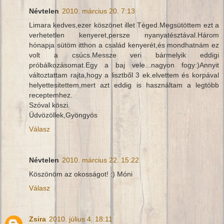
Névtelen
2010. március 20. 7:13
Limara kedves,ezer köszönet illet Téged.Megsütöttem ezt a
verhetetlen kenyeret,persze nyanyatésztával.Három
hónapja sütöm itthon a család kenyerét,és mondhatnám ez
volt a csúcs.Messze veri bármelyik eddigi
próbálkozásomat.Egy a baj vele...nagyon fogy:)Annyit
változtattam rajta,hogy a lisztből 3 ek.elvettem és korpával
helyettesitettem,mert azt eddig is használtam a legtöbb
receptemhez.
Szóval köszi.
Üdvözöllek,Gyöngyös
Válasz
Névtelen
2010. március 22. 15:22
Köszönöm az okosságot! :) Móni
Válasz
Zsira
2010. július 4. 18:11