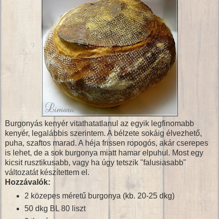
Burgonyás kenyér vitathatatlanul az egyik legfinomabb
kenyér, legalábbis szerintem. A bélzete sokáig élvezhető,
puha, szaftos marad. A héja frissen ropogós, akár cserepes
is lehet, de a sok burgonya miatt hamar elpuhul. Most egy
kicsit rusztikusabb, vagy ha úgy tetszik "falusiasabb"
változatát készítettem el.
Hozzávalók:
2 közepes méretű burgonya (kb. 20-25 dkg)
50 dkg BL 80 liszt