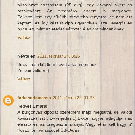
búzalisztet használtam (25 dkg), egy kiskanál sikért és
rozskovászt. Az eredmény engem is meglepett.
Felkészültem egy sűrűbb, tömörebb kenyérre, de nem azt
kaptam. Az így készült cipó ugyanolyen laza, levegős és
puha lett, mint az eredeti változat. Ajánlom mindenkinek!
Válasz
Névtelen
2011. február 24. 8:26
Bocs...nem küldtem nevet a kommenthez....
Zsuzsa voltam :)
Válasz
farkasadamesss
2011. június 29. 11:33
Kedves Limara!
A burgonyás cipódat szeretném majd megsütni, de valódi
kovásszal(liszt víz-->erjedés...).Ekkor hogyan adagoljam az
élesztő és az öregtészta arányát?Vagy el is kell hagyni?
Köszönöm válaszodat.Üdv:Ádám