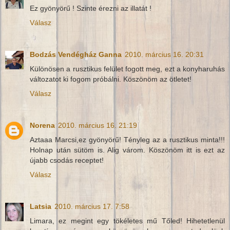
Ez gyönyörű ! Szinte érezni az illatát !
Válasz
Bodzás Vendégház Ganna
2010. március 16. 20:31
Különösen a rusztikus felület fogott meg, ezt a konyharuhás
változatot ki fogom próbálni. Köszönöm az ötletet!
Válasz
Norena
2010. március 16. 21:19
Aztaaa Marcsi,ez gyönyörű! Tényleg az a rusztikus minta!!!
Holnap után sütöm is. Alig várom. Köszönöm itt is ezt az
újabb csodás receptet!
Válasz
Latsia
2010. március 17. 7:58
Limara, ez megint egy tökéletes mű Tőled! Hihetetlenül