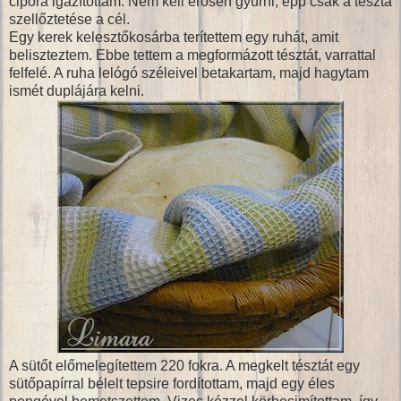
cipóra igazítottam. Nem kell erősen gyúrni, épp csak a tészta
szellőztetése a cél.
Egy kerek kelesztőkosárba terítettem egy ruhát, amit
beliszteztem. Ebbe tettem a megformázott tésztát, varrattal
felfelé. A ruha lelógó széleivel betakartam, majd hagytam
ismét duplájára kelni.
A sütőt előmelegítettem 220 fokra. A megkelt tésztát egy
sütőpapírral bélelt tepsire fordítottam, majd egy éles