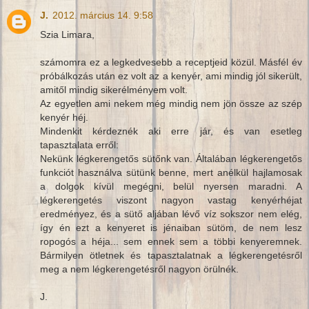
J.
2012. március 14. 9:58
Szia Limara,
számomra ez a legkedvesebb a receptjeid közül. Másfél év
próbálkozás után ez volt az a kenyér, ami mindig jól sikerült,
amitől mindig sikerélményem volt.
Az egyetlen ami nekem még mindig nem jön össze az szép
kenyér héj.
Mindenkit kérdeznék aki erre jár, és van esetleg
tapasztalata erről:
Nekünk légkerengetős sütőnk van. Általában légkerengetős
funkciót használva sütünk benne, mert anélkül hajlamosak
a dolgok kívül megégni, belül nyersen maradni. A
légkerengetés viszont nagyon vastag kenyérhéjat
eredményez, és a sütő aljában lévő víz sokszor nem elég,
így én ezt a kenyeret is jénaiban sütöm, de nem lesz
ropogós a héja... sem ennek sem a többi kenyeremnek.
Bármilyen ötletnek és tapasztalatnak a légkerengetésről
meg a nem légkerengetésről nagyon örülnék.
J.