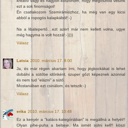
kreatív vagy és nagyon köszönöm, hogy megosztod velünk
ezt a sok finomságot!
Én csatlakozom Szemirámiszhoz, ha még van egy kicsi
abból a ropogós kalapkából!:-)
Na a libatepertő....ezt azért már nem kellett volna, ugye
még hagyma is volt hozzá!:-))))
Válasz
Latsia
2010. március 17. 8:00
Ja, és már régen akartam írni, hogy jégkockákat is lehet
dobálni a sütőbe időnként, szuper gőzt képeznek azonnal
és nem tud "elázni" a sütő.
Mostanában ezt csinálom, és tetszik:-)
Válasz
erika
2010. március 17. 10:48
Ez a kenyér a "kalács-kategóriában" is megállná a helyét!!
Olyan pihe-puha a belseje. Ma ismét sütni kell!! köszi