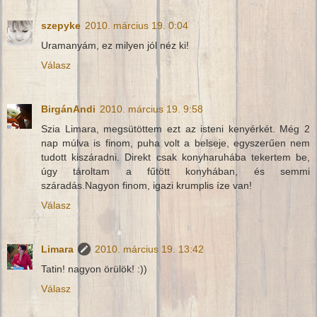
szepyke
2010. március 19. 0:04
Uramanyám, ez milyen jól néz ki!
Válasz
BirgánAndi
2010. március 19. 9:58
Szia Limara, megsütöttem ezt az isteni kenyérkét. Még 2
nap múlva is finom, puha volt a belseje, egyszerűen nem
tudott kiszáradni. Direkt csak konyharuhába tekertem be,
úgy tároltam a fűtött konyhában, és semmi
száradás.Nagyon finom, igazi krumplis íze van!
Válasz
Limara
2010. március 19. 13:42
Tatin! nagyon örülök! :))
Válasz