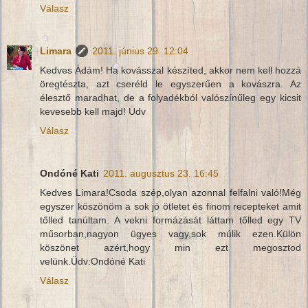
Válasz
Limara
2011. június 29. 12:04
Kedves Ádám! Ha kovásszal készíted, akkor nem kell hozzá
öregtészta, azt cseréld le egyszerűen a kovászra. Az
élesztő maradhat, de a folyadékból valószínűleg egy kicsit
kevesebb kell majd! Üdv
Válasz
Ondóné Kati
2011. augusztus 23. 16:45
Kedves Limara!Csoda szép,olyan azonnal felfalni való!Még
egyszer köszönöm a sok jó ötletet és finom recepteket amit
tőlled tanúltam. A vekni formázását láttam tőlled egy TV
műsorban,nagyon ügyes vagy,sok múlik ezen.Külön
köszönet azért,hogy min ezt megosztod
velünk.Üdv:Ondóné Kati
Válasz