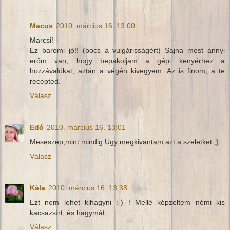
Macus
2010. március 16. 13:00
Marcsi!
Ez baromi jó!! (bocs a vulgárisságért) Sajna most annyi
erőm van, hogy bepakoljam a gépi kenyérhez a
hozzávalókat, aztán a végén kivegyem. Az is finom, a te
recepted.
Válasz
Edó
2010. március 16. 13:01
Meseszep,mint mindig.Ugy megkivantam azt a szeletket ;)
Válasz
Kála
2010. március 16. 13:38
Ezt nem lehet kihagyni :-) ! Mellé képzeltem némi kis
kacsazsírt, és hagymát...
Válasz