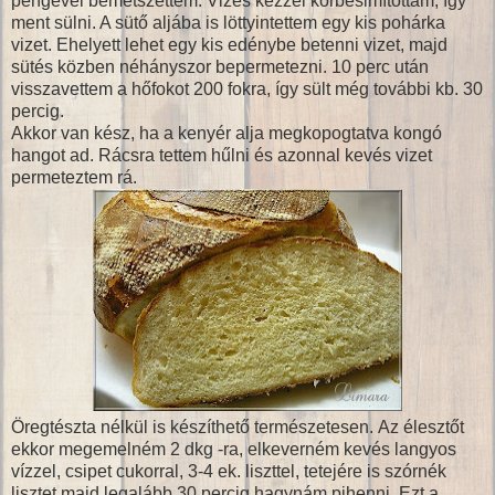
pengével bemetszettem. Vizes kézzel körbesimítottam, így
ment sülni. A sütő aljába is löttyintettem egy kis pohárka
vizet. Ehelyett lehet egy kis edénybe betenni vizet, majd
sütés közben néhányszor bepermetezni. 10 perc után
visszavettem a hőfokot 200 fokra, így sült még további kb. 30
percig.
Akkor van kész, ha a kenyér alja megkopogtatva kongó
hangot ad. Rácsra tettem hűlni és azonnal kevés vizet
permeteztem rá.
Öregtészta nélkül is készíthető természetesen. Az élesztőt
ekkor megemelném 2 dkg -ra, elkeverném kevés langyos
vízzel, csipet cukorral, 3-4 ek. liszttel, tetejére is szórnék
lisztet majd legalább 30 percig hagynám pihenni. Ezt a