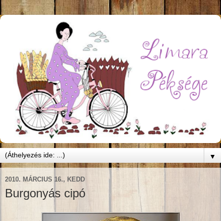
▼
2010. MÁRCIUS 16., KEDD
Burgonyás cipó