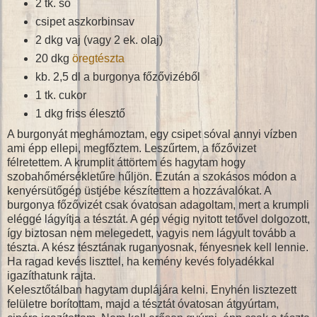
2 tk. só
csipet aszkorbinsav
2 dkg vaj (vagy 2 ek. olaj)
20 dkg
öregtészta
kb. 2,5 dl a burgonya főzővizéből
1 tk. cukor
1 dkg friss élesztő
A burgonyát meghámoztam, egy csipet sóval annyi vízben
ami épp ellepi, megfőztem. Leszűrtem, a főzővizet
félretettem. A krumplit áttörtem és hagytam hogy
szobahőmérsékletűre hűljön. Ezután a szokásos módon a
kenyérsütőgép üstjébe készítettem a hozzávalókat. A
burgonya főzővizét csak óvatosan adagoltam, mert a krumpli
eléggé lágyítja a tésztát. A gép végig nyitott tetővel dolgozott,
így biztosan nem melegedett, vagyis nem lágyult tovább a
tészta. A kész tésztának ruganyosnak, fényesnek kell lennie.
Ha ragad kevés liszttel, ha kemény kevés folyadékkal
igazíthatunk rajta.
Kelesztőtálban hagytam duplájára kelni. Enyhén lisztezett
felületre borítottam, majd a tésztát óvatosan átgyúrtam,