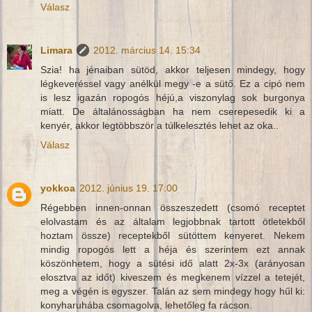
Válasz
Limara
2012. március 14. 15:34
Szia! ha jénaiban sütöd, akkor teljesen mindegy, hogy
légkeveréssel vagy anélkül megy -e a sütő. Ez a cipó nem
is lesz igazán ropogós héjú,a viszonylag sok burgonya
miatt. De általánosságban ha nem cserepesedik ki a
kenyér, akkor legtöbbször a túlkelesztés lehet az oka..
Válasz
yokkoa
2012. június 19. 17:00
Régebben innen-onnan összeszedett (csomó receptet
elolvastam és az általam legjobbnak tartott ötletekből
hoztam össze) receptekből sütöttem kenyeret. Nekem
mindig ropogós lett a héja és szerintem ezt annak
köszönhetem, hogy a sütési idő alatt 2x-3x (arányosan
elosztva az időt) kiveszem és megkenem vízzel a tetejét,
meg a végén is egyszer. Talán az sem mindegy hogy hűl ki:
konyharuhába csomagolva, lehetőleg fa rácson.