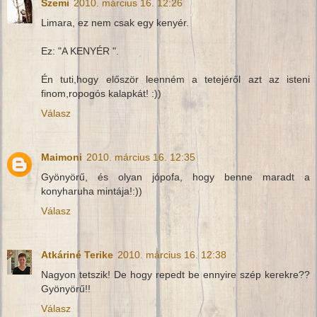
Szemi
2010. március 16. 12:26
Limara, ez nem csak egy kenyér.
Ez: "A KENYÉR ".
Én tuti,hogy először leenném a tetejéről azt az isteni
finom,ropogós kalapkát! :))
Válasz
Maimoni
2010. március 16. 12:35
Gyönyörű, és olyan jópofa, hogy benne maradt a
konyharuha mintája!:))
Válasz
Atkáriné Terike
2010. március 16. 12:38
Nagyon tetszik! De hogy repedt be ennyire szép kerekre??
Gyönyörű!!
Válasz