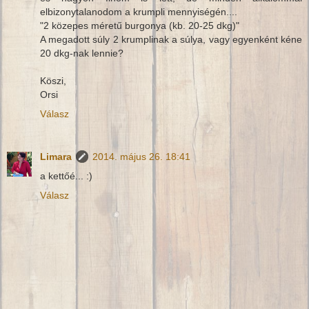
elbizonytalanodom a krumpli mennyiségén....
"2 közepes méretű burgonya (kb. 20-25 dkg)"
A megadott súly 2 krumplinak a súlya, vagy egyenként kéne
20 dkg-nak lennie?
Köszi,
Orsi
Válasz
Limara
2014. május 26. 18:41
a kettőé... :)
Válasz