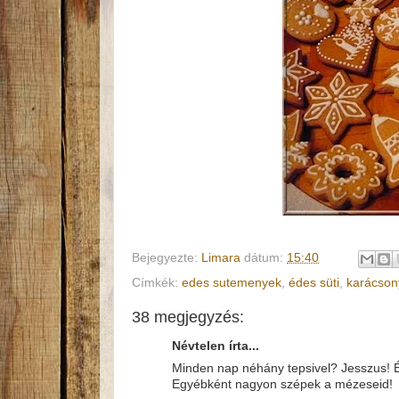
Bejegyezte:
Limara
dátum:
15:40
Címkék:
edes sutemenyek
,
édes süti
,
karácson
38 megjegyzés:
Névtelen írta...
Minden nap néhány tepsivel? Jesszus! Én
Egyébként nagyon szépek a mézeseid!