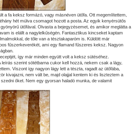
ült a fa keksz formázó, vagy másnéven ütőfa. Ott megemlítettem,
hány hét múlva csomagot hozott a posta. Az egyik kenyérsütős
m gyönyörű ütőfával. Olvasta a bejegyzésemet, és amikor meglátta a
vam is elállt a nagylelkűségén. Fantasztikus kincseket kaptam
élmalmokkal, de tőle van a tésztakaparóm is. Küldött már
uloos fűszerkeverékét, ami egy flamand fűszeres keksz. Nagyon
zágban.
ceptjét, így már minden együtt volt a keksz sütéséhez.
eírás szerint sötétbarna cukor kell hozzá, nekem csak a lágy,
ettem. Viszont így nagyon lágy lett a tészta, ragadt az ütőfába,
 kivajazni, nem vált be, majd olajjal kentem ki és liszteztem a
m szedni őket. Nem egy gyorsan haladó munka, de valamit