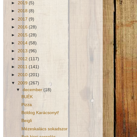
►
2019
(5)
►
2018
(8)
►
2017
(9)
►
2016
(28)
►
2015
(28)
►
2014
(58)
►
2013
(96)
►
2012
(117)
►
2011
(141)
►
2010
(201)
▼
2009
(267)
▼
december
(18)
BUÉK
Pizza
Boldog Karácsonyt!
Beigli
Mézeskalács sokadszor
Sok kicsi sorsolás