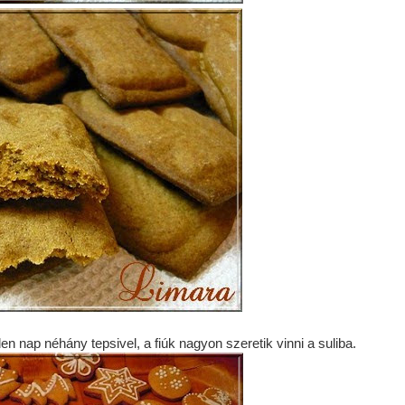
nap néhány tepsivel, a fiúk nagyon szeretik vinni a suliba.