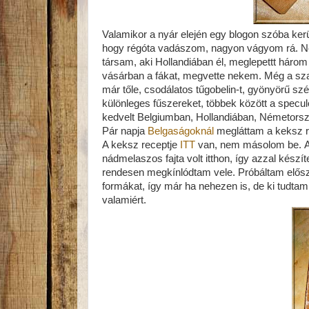
Valamikor a nyár elején egy blogon szóba ker
hogy régóta vadászom, nagyon vágyom rá. Né
társam, aki Hollandiában él, meglepettt háro
vásárban a fákat, megvette nekem. Még a sza
már tőle, csodálatos tűgobelin-t, gyönyörű sz
különleges fűszereket, többek között a spec
kedvelt Belgiumban, Hollandiában, Németors
Pár napja
Belgaságoknál
megláttam a keksz re
A keksz receptje
ITT
van, nem másolom be. A l
nádmelaszos fajta volt itthon, így azzal készít
rendesen megkínlódtam vele. Próbáltam először
formákat, így már ha nehezen is, de ki tudta
valamiért.