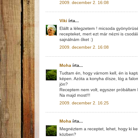
2009. december 2. 16:08
Viki
írta...
Elállt a lélegzetem ! micsoda gyönyörü
recepteket, mert ezt már nézni is csod
sajnálnám őket :)
2009. december 2. 16:08
Moha
írta...
Tudtam én, hogy várnom kell, én is kapta
képen. Azóta a konyha dísze, lóg a falo
jön?
Receptem nem volt, egyszer próbáltam li
Na majd most!!!
2009. december 2. 16:25
Moha
írta...
Megnéztem a receptet, lehet, hogy ki ke
közben?