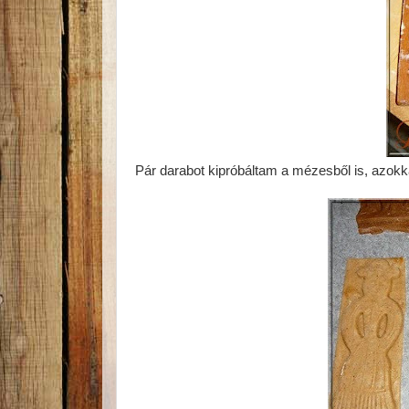
Pár darabot kipróbáltam a mézesből is, azokk