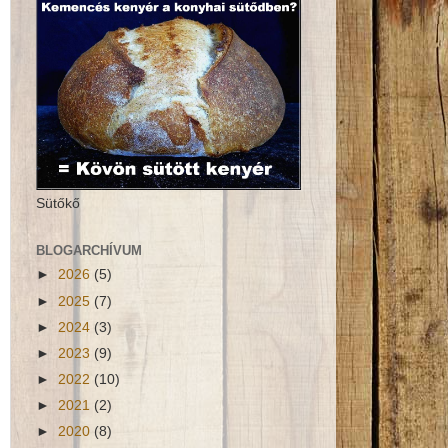
Sütőkő
BLOGARCHÍVUM
►
2026
(5)
►
2025
(7)
►
2024
(3)
►
2023
(9)
►
2022
(10)
►
2021
(2)
►
2020
(8)