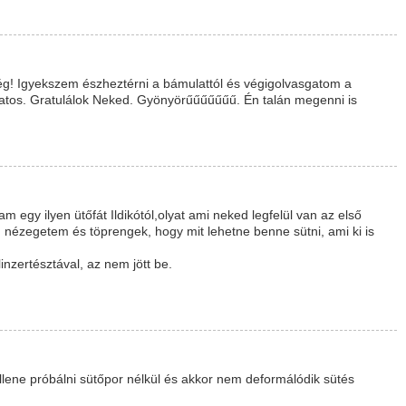
ség! Igyekszem észheztérni a bámulattól és végigolvasgatom a
álatos. Gratulálok Neked. Gyönyörűűűűűűű. Én talán megenni is
m egy ilyen ütőfát Ildikótól,olyat ami neked legfelül van az első
n nézegetem és töprengek, hogy mit lehetne benne sütni, ami ki is
nzertésztával, az nem jött be.
llene próbálni sütőpor nélkül és akkor nem deformálódik sütés