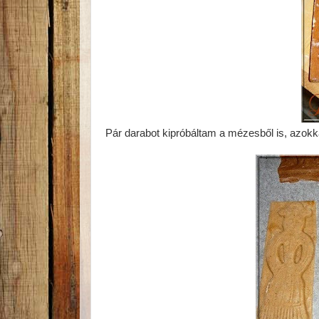
Pár darabot kipróbáltam a mézesből is, azokk