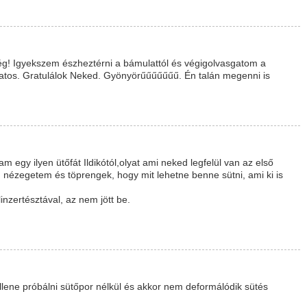
ség! Igyekszem észheztérni a bámulattól és végigolvasgatom a
álatos. Gratulálok Neked. Gyönyörűűűűűűű. Én talán megenni is
m egy ilyen ütőfát Ildikótól,olyat ami neked legfelül van az első
n nézegetem és töprengek, hogy mit lehetne benne sütni, ami ki is
nzertésztával, az nem jött be.
llene próbálni sütőpor nélkül és akkor nem deformálódik sütés