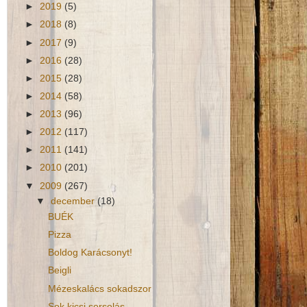
►
2019
(5)
►
2018
(8)
►
2017
(9)
►
2016
(28)
►
2015
(28)
►
2014
(58)
►
2013
(96)
►
2012
(117)
►
2011
(141)
►
2010
(201)
▼
2009
(267)
▼
december
(18)
BUÉK
Pizza
Boldog Karácsonyt!
Beigli
Mézeskalács sokadszor
Sok kicsi sorsolás