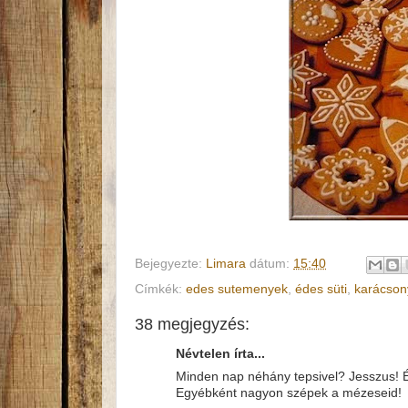
Bejegyezte:
Limara
dátum:
15:40
Címkék:
edes sutemenyek
,
édes süti
,
karácson
38 megjegyzés:
Névtelen írta...
Minden nap néhány tepsivel? Jesszus! Én
Egyébként nagyon szépek a mézeseid!