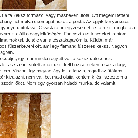
ült a fa keksz formázó, vagy másnéven ütőfa. Ott megemlítettem,
hány hét múlva csomagot hozott a posta. Az egyik kenyérsütős
m gyönyörű ütőfával. Olvasta a bejegyzésemet, és amikor meglátta a
vam is elállt a nagylelkűségén. Fantasztikus kincseket kaptam
élmalmokkal, de tőle van a tésztakaparóm is. Küldött már
uloos fűszerkeverékét, ami egy flamand fűszeres keksz. Nagyon
zágban.
ceptjét, így már minden együtt volt a keksz sütéséhez.
eírás szerint sötétbarna cukor kell hozzá, nekem csak a lágy,
ettem. Viszont így nagyon lágy lett a tészta, ragadt az ütőfába,
 kivajazni, nem vált be, majd olajjal kentem ki és liszteztem a
m szedni őket. Nem egy gyorsan haladó munka, de valamit