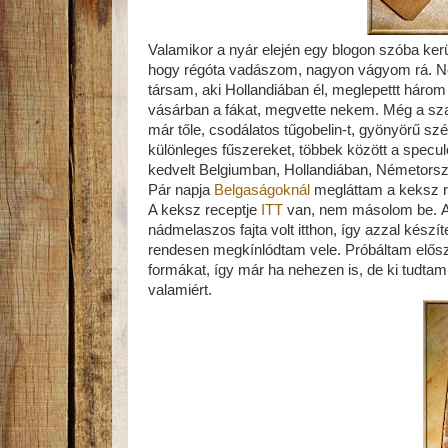
Valamikor a nyár elején egy blogon szóba ker
hogy régóta vadászom, nagyon vágyom rá. Né
társam, aki Hollandiában él, meglepettt háro
vásárban a fákat, megvette nekem. Még a sza
már tőle, csodálatos tűgobelin-t, gyönyörű sz
különleges fűszereket, többek között a spec
kedvelt Belgiumban, Hollandiában, Németors
Pár napja
Belgaságoknál
megláttam a keksz re
A keksz receptje
ITT
van, nem másolom be. A l
nádmelaszos fajta volt itthon, így azzal készít
rendesen megkínlódtam vele. Próbáltam először
formákat, így már ha nehezen is, de ki tudta
valamiért.