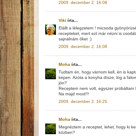
2009. december 2. 16:08
Viki
írta...
Elállt a lélegzetem ! micsoda gyönyörü
recepteket, mert ezt már nézni is csod
sajnálnám őket :)
2009. december 2. 16:08
Moha
írta...
Tudtam én, hogy várnom kell, én is kapta
képen. Azóta a konyha dísze, lóg a falo
jön?
Receptem nem volt, egyszer próbáltam li
Na majd most!!!
2009. december 2. 16:25
Moha
írta...
Megnéztem a receptet, lehet, hogy ki ke
közben?