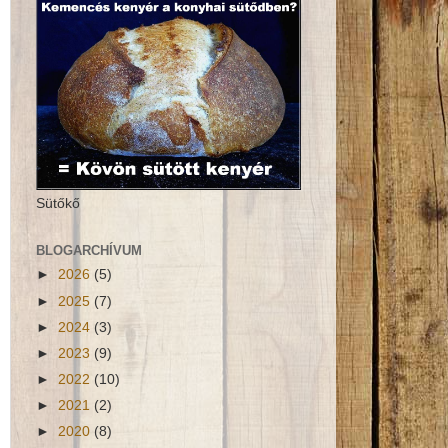
Sütőkő
BLOGARCHÍVUM
►
2026
(5)
►
2025
(7)
►
2024
(3)
►
2023
(9)
►
2022
(10)
►
2021
(2)
►
2020
(8)