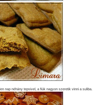
nap néhány tepsivel, a fiúk nagyon szeretik vinni a suliba.