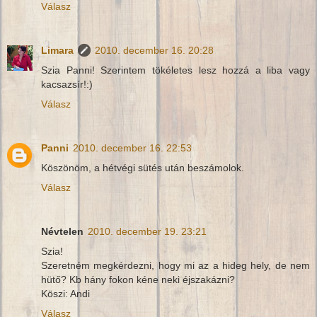
Válasz
Limara
2010. december 16. 20:28
Szia Panni! Szerintem tökéletes lesz hozzá a liba vagy
kacsazsír!:)
Válasz
Panni
2010. december 16. 22:53
Köszönöm, a hétvégi sütés után beszámolok.
Válasz
Névtelen
2010. december 19. 23:21
Szia!
Szeretném megkérdezni, hogy mi az a hideg hely, de nem
hütő? Kb hány fokon kéne neki éjszakázni?
Köszi: Andi
Válasz