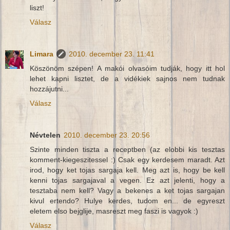
liszt!
Válasz
Limara
2010. december 23. 11:41
Köszönöm szépen! A makói olvasóim tudják, hogy itt hol
lehet kapni lisztet, de a vidékiek sajnos nem tudnak
hozzájutni...
Válasz
Névtelen
2010. december 23. 20:56
Szinte minden tiszta a receptben (az elobbi kis tesztas
komment-kiegeszitessel :) Csak egy kerdesem maradt. Azt
irod, hogy ket tojas sargaja kell. Meg azt is, hogy be kell
kenni tojas sargajaval a vegen. Ez azt jelenti, hogy a
tesztaba nem kell? Vagy a bekenes a ket tojas sargajan
kivul ertendo? Hulye kerdes, tudom en... de egyreszt
eletem elso bejglije, masreszt meg faszi is vagyok :)
Válasz