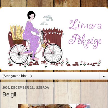
▼
2009. DECEMBER 23., SZERDA
Beigli