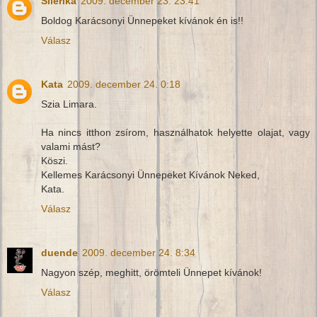
Silerika
2009. december 23. 23:41
Boldog Karácsonyi Ünnepeket kívánok én is!!
Válasz
Kata
2009. december 24. 0:18
Szia Limara.
Ha nincs itthon zsírom, használhatok helyette olajat, vagy
valami mást?
Köszi.
Kellemes Karácsonyi Ünnepeket Kívánok Neked,
Kata.
Válasz
duende
2009. december 24. 8:34
Nagyon szép, meghitt, örömteli Ünnepet kívánok!
Válasz