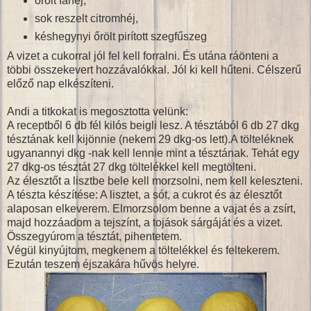
őrölt fahéj,
sok reszelt citromhéj,
késhegynyi őrölt pirított szegfűszeg
A vizet a cukorral jól fel kell forralni. És utána ráönteni a
többi összekevert hozzávalókkal. Jól ki kell hűteni. Célszerű
előző nap elkészíteni.
Andi a titkokat is megosztotta velünk:
A receptből 6 db fél kilós beigli lesz. A tésztából 6 db 27 dkg
tésztának kell kijönnie (nekem 29 dkg-os lett).A tölteléknek
ugyanannyi dkg -nak kell lennie mint a tésztának. Tehát egy
27 dkg-os tésztát 27 dkg töltelékkel kell megtölteni.
Az élesztőt a lisztbe bele kell morzsolni, nem kell keleszteni.
A tészta készítése: A lisztet, a sót, a cukrot és az élesztőt
alaposan elkeverem. Elmorzsolom benne a vajat és a zsírt,
majd hozzáadom a tejszínt, a tojások sárgáját és a vizet.
Összegyúrom a tésztát, pihentetem.
Végül kinyújtom, megkenem a töltelékkel és feltekerem.
Ezután teszem éjszakára hűvös helyre.