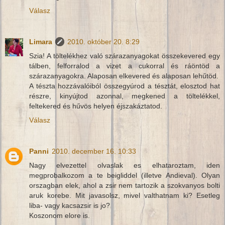
Válasz
Limara
2010. október 20. 8:29
Szia! A töltelékhez való szárazanyagokat összekevered egy
tálben, felforralod a vizet a cukorral és ráöntöd a
szárazanyagokra. Alaposan elkevered és alaposan lehűtöd.
A tészta hozzávalóiból összegyúrod a tésztát, elosztod hat
részre, kinyújtod azonnal, megkened a töltelékkel,
feltekered és hűvös helyen éjszakáztatod.
Válasz
Panni
2010. december 16. 10:33
Nagy elvezettel olvaslak es elhataroztam, iden
megprobalkozom a te beigliddel (illetve Andieval). Olyan
orszagban elek, ahol a zsir nem tartozik a szokvanyos bolti
aruk korebe. Mit javasolsz, mivel valthatnam ki? Esetleg
liba- vagy kacsazsir is jo?
Koszonom elore is.