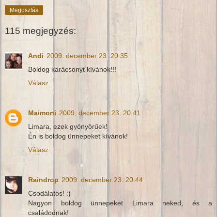
Megosztás
115 megjegyzés:
Andi
2009. december 23. 20:35
Boldog karácsonyt kívánok!!!
Válasz
Maimoni
2009. december 23. 20:41
Limara, ezek gyönyörűek!
Én is boldog ünnepeket kívánok!
Válasz
Raindrop
2009. december 23. 20:44
Csodálatos! :)
Nagyon boldog ünnepeket Limara neked, és a
családodnak!