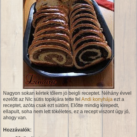
Nagyon sokan kértek tőlem jó beigli receptet. Néhány évvel
ezelőtt az Nlc sütis topikjára tette fel
Andi konyhája
ezt a
receptet, azóta csak ezt sütöm. Előtte mindig kirepedt,
ellapult, soha nem lett tökéletes, ez a recept viszont úgy jó,
ahogy van.
Hozzávalók: