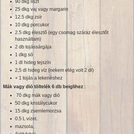
90 dkg liszt
25 dkg vaj vagy margarin
12.5 dkg zsír
10 dkg porcukor
2.5 dkg élesztő (egy csomag száraz élesztőt
használtam)
2 db tojássárgája
1 dkg só
1 dl hideg tejszín
2,5 dl hideg víz (nekem elég volt 2 dl)
+ 1 tojás a lekenéshez
Mák vagy dió töltelék 6 db beiglihez
:
70 dkg mák vagy dió
50 dkg kristálycukor
15 dkg zsemlemorzsa
0.5 L vizet.
mazsola,