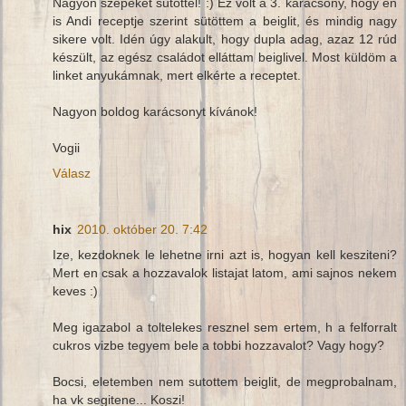
Nagyon szépeket sütöttél! :) Ez volt a 3. karácsony, hogy én
is Andi receptje szerint sütöttem a beiglit, és mindig nagy
sikere volt. Idén úgy alakult, hogy dupla adag, azaz 12 rúd
készült, az egész családot elláttam beiglivel. Most küldöm a
linket anyukámnak, mert elkérte a receptet.
Nagyon boldog karácsonyt kívánok!
Vogii
Válasz
hix
2010. október 20. 7:42
Ize, kezdoknek le lehetne irni azt is, hogyan kell kesziteni?
Mert en csak a hozzavalok listajat latom, ami sajnos nekem
keves :)
Meg igazabol a toltelekes resznel sem ertem, h a felforralt
cukros vizbe tegyem bele a tobbi hozzavalot? Vagy hogy?
Bocsi, eletemben nem sutottem beiglit, de megprobalnam,
ha vk segitene... Koszi!