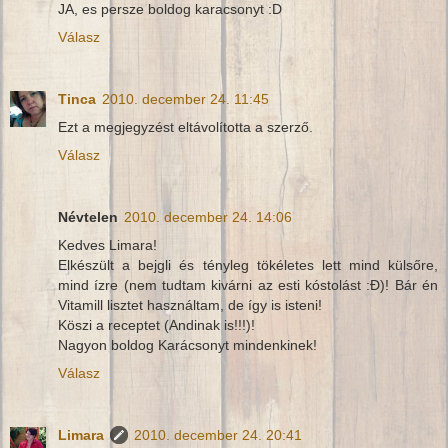
JA, es persze boldog karacsonyt :D
Válasz
Tinca
2010. december 24. 11:45
Ezt a megjegyzést eltávolította a szerző.
Válasz
Névtelen
2010. december 24. 14:06
Kedves Limara!
Elkészült a bejgli és tényleg tökéletes lett mind külsőre,
mind ízre (nem tudtam kivárni az esti kóstolást :Đ)! Bár én
Vitamill lisztet használtam, de így is isteni!
Köszi a receptet (Andinak is!!!)!
Nagyon boldog Karácsonyt mindenkinek!
Válasz
Limara
2010. december 24. 20:41