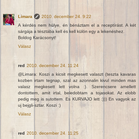
Limara
2010. december 24. 9:22
A kérdés nem hülye, én bénáztam el a receptírást. A két
sárgája a tésztába kell és kell külön egy a lekenéshez.
Boldog Karácsonyt!
Válasz
red
2010. december 24. 11:24
@Limara: Koszi a kicsit megkesett valaszt (teszta kavaras
kozben irtam tegnap, szal az azonnalin kivul minden mas
valasz megkesett lett volna :). Szerencsere amellett
dontottem, amit irtal, beledobtam a tojasokat. Az elobb
pedig meg is sutottem. Es KURVAJO lett :))) En vagyok az
uj bejgli-sztar. Koszi :)
Válasz
red
2010. december 24. 11:25