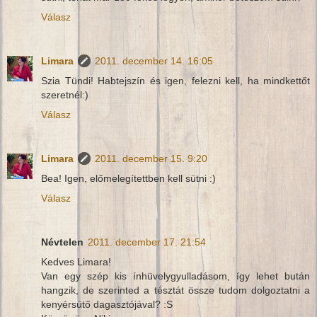
Válasz
Limara
2011. december 14. 16:05
Szia Tündi! Habtejszín és igen, felezni kell, ha mindkettőt
szeretnél:)
Válasz
Limara
2011. december 15. 9:20
Bea! Igen, előmelegítettben kell sütni :)
Válasz
Névtelen
2011. december 17. 21:54
Kedves Limara!
Van egy szép kis ínhüvelygyulladásom, így lehet bután
hangzik, de szerinted a tésztát össze tudom dolgoztatni a
kenyérsütő dagasztójával? :S