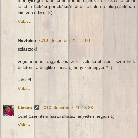
mennyiséget. Máshol nem lehet sajnos kani, csak rendelni
lehet a Békési portékáknál. Jobb oldalon a blogajánlóban
kint van a linkjük:)
Válasz
Névtelen
2010. december 21. 13:00
sziasztok!
vegetáriánus vagyok és zsírt véletlenül sem szeretnék
beletenn a bejglibe. muszáj, hogy zsír legyen? :)
-abigél
Válasz
Limara
2010. december 21. 15:33
Szia! Szerintem használhatsz helyette margarint:)
Válasz