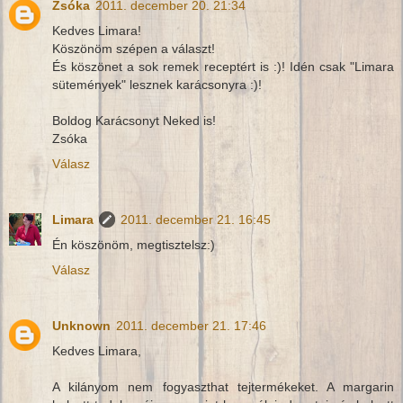
Zsóka
2011. december 20. 21:34
Kedves Limara!
Köszönöm szépen a választ!
És köszönet a sok remek receptért is :)! Idén csak "Limara
sütemények" lesznek karácsonyra :)!
Boldog Karácsonyt Neked is!
Zsóka
Válasz
Limara
2011. december 21. 16:45
Én köszönöm, megtisztelsz:)
Válasz
Unknown
2011. december 21. 17:46
Kedves Limara,
A kilányom nem fogyaszthat tejtermékeket. A margarin