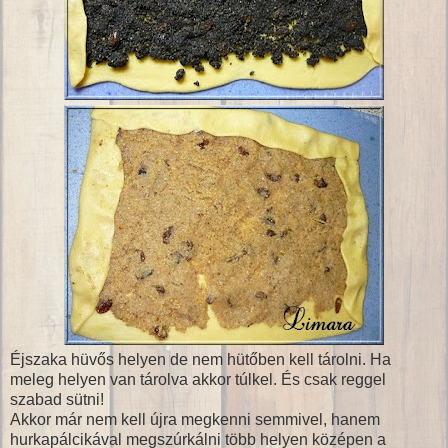
Éjszaka hüvős helyen de nem hütőben kell tárolni. Ha
meleg helyen van tárolva akkor túlkel. És csak reggel
szabad sütni!
Akkor már nem kell újra megkenni semmivel, hanem
hurkapálcikával megszúrkálni több helyen középen a