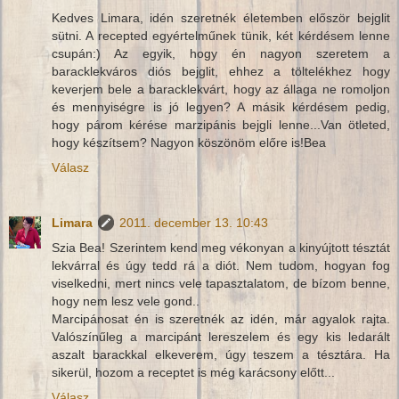
Kedves Limara, idén szeretnék életemben először bejglit
sütni. A recepted egyértelműnek tünik, két kérdésem lenne
csupán:) Az egyik, hogy én nagyon szeretem a
baracklekváros diós bejglit, ehhez a töltelékhez hogy
keverjem bele a baracklekvárt, hogy az állaga ne romoljon
és mennyiségre is jó legyen? A másik kérdésem pedig,
hogy párom kérése marzipánis bejgli lenne...Van ötleted,
hogy készítsem? Nagyon köszönöm előre is!Bea
Válasz
Limara
2011. december 13. 10:43
Szia Bea! Szerintem kend meg vékonyan a kinyújtott tésztát
lekvárral és úgy tedd rá a diót. Nem tudom, hogyan fog
viselkedni, mert nincs vele tapasztalatom, de bízom benne,
hogy nem lesz vele gond..
Marcipánosat én is szeretnék az idén, már agyalok rajta.
Valószínűleg a marcipánt lereszelem és egy kis ledarált
aszalt barackkal elkeverem, úgy teszem a tésztára. Ha
sikerül, hozom a receptet is még karácsony előtt...
Válasz