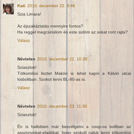
Kati
2010. december 22. 9:48
Szia Limara!
Az éjszakáztatás mennyire fontos?
Ha reggel megcsinálom és este sütöm az sokat ront rajta?
Válasz
Névtelen
2010. december 22. 10:38
Sziasztok!
Tótkomlósi lisztet Makón is lehet kapni a Kálvin utcai
kisboltban. Szokot lenni BL-80-as is.
Válasz
Névtelen
2010. december 23. 11:30
Sziasztok!
Én is hallottam már beszélgetni a coop-os boltban az
asszonyokat-eladókat, hogy szokott náluk lenni tótkomlósi