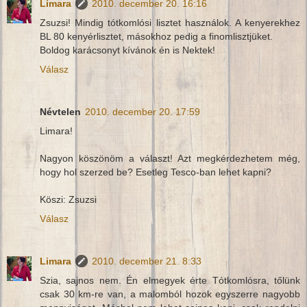
Limara
2010. december 20. 16:16
Zsuzsi! Mindig tótkomlósi lisztet használok. A kenyerekhez
BL 80 kenyérlisztet, másokhoz pedig a finomlisztjüket.
Boldog karácsonyt kívánok én is Nektek!
Válasz
Névtelen
2010. december 20. 17:59
Limara!
Nagyon köszönöm a választ! Azt megkérdezhetem még,
hogy hol szerzed be? Esetleg Tesco-ban lehet kapni?
Köszi: Zsuzsi
Válasz
Limara
2010. december 21. 8:33
Szia, sajnos nem. Én elmegyek érte Tótkomlósra, tőlünk
csak 30 km-re van, a malomból hozok egyszerre nagyobb