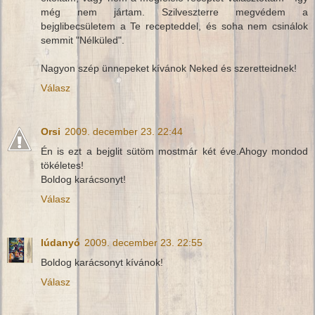
még nem jártam. Szilveszterre megvédem a
bejglibecsületem a Te recepteddel, és soha nem csinálok
semmit "Nélküled".
Nagyon szép ünnepeket kívánok Neked és szeretteidnek!
Válasz
Orsi
2009. december 23. 22:44
Én is ezt a bejglit sütöm mostmár két éve.Ahogy mondod
tökéletes!
Boldog karácsonyt!
Válasz
lúdanyó
2009. december 23. 22:55
Boldog karácsonyt kívánok!
Válasz