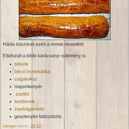
Hálás köszönet ezért a remek receptért!
Elkészült a többi karácsonyi sütemény is:
biberle
bécsi linzerkarika
csigakeksz
majomkenyér
zserbó
bonbonok
zserbógombóc
gesztenyés fatörzstorta
Limara
dátum:
20:13