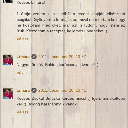
Kedves Limara!
1 órája vettem ki a sütőből a recept alapján elkészített
beigliket. Gyönyörű a formájuk és mivel nem bírtam ki, hogy
ne kóstoljam meg őket, már azt is tudom, hogy isteni az
ízük. Köszönöm a receptet, kellemes ünnepeket!:)
Válasz
Limara
2011. december 20. 13:37
Nagyon örülök, Boldog karácsonyt kívánok! :)
Válasz
Limara
2011. december 20. 13:41
Kedves Zsóka! Butuska kérdés nincs! :) Igen, mindkettőbe
kell :) Boldog Karácsonyt kívánok!
Válasz