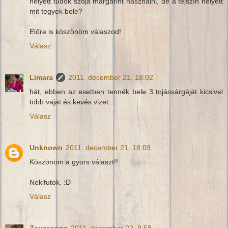
helyett tudok szója margarint használni, de a tejszín helyett
mit tegyek bele?
Előre is köszönöm válaszod!
Válasz
Limara
2011. december 21. 18:02
hát, ebben az esetben tennék bele 3 tojássárgáját kicsivel
több vajat és kevés vizet...
Válasz
Unknown
2011. december 21. 18:09
Köszönöm a gyors választ!!
Nekifutok. :D
Válasz