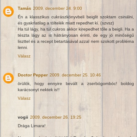
Tamás
2009. december 24. 9:00
Én a klasszikus cukrászkönyvbeli beiglit szoktam csinálni,
és gyakrlatilag a töltelék miatt repedhet ki. (szvsz)
Ha túl lágy, ha túl cukros akkor kirepedhet tőle a beigli. Ha a
tészta lágy az is hátrányosan érinti, de egy jó minőségű
liszttel és a recept betartásával azzal nem szokott probléma
lenni.
Válasz
Doctor Pepper
2009. december 25. 10:46
örülök, hogy ennyire bevált a zserbógombóc! boldog
karácsonyt nektek is!!
Válasz
vogii
2009. december 26. 19:25
Drága Limara!