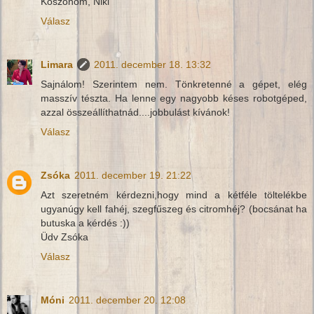
Köszönöm, Niki
Válasz
Limara
2011. december 18. 13:32
Sajnálom! Szerintem nem. Tönkretenné a gépet, elég
masszív tészta. Ha lenne egy nagyobb késes robotgéped,
azzal összeállíthatnád....jobbulást kívánok!
Válasz
Zsóka
2011. december 19. 21:22
Azt szeretném kérdezni,hogy mind a kétféle töltelékbe
ugyanúgy kell fahéj, szegfűszeg és citromhéj? (bocsánat ha
butuska a kérdés :))
Üdv Zsóka
Válasz
Móni
2011. december 20. 12:08