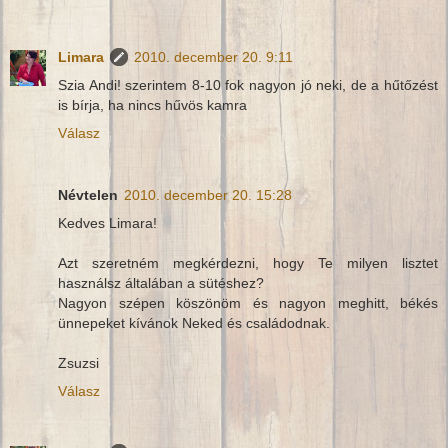
Limara
2010. december 20. 9:11
Szia Andi! szerintem 8-10 fok nagyon jó neki, de a hűtőzést
is bírja, ha nincs hűvös kamra
Válasz
Névtelen
2010. december 20. 15:28
Kedves Limara!
Azt szeretném megkérdezni, hogy Te milyen lisztet
használsz általában a sütéshez?
Nagyon szépen köszönöm és nagyon meghitt, békés
ünnepeket kívánok Neked és családodnak.
Zsuzsi
Válasz