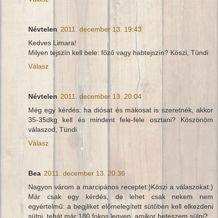
Névtelen
2011. december 13. 19:43
Kedves Limara!
Milyen tejszín kell bele: főző vagy habtejszín? Köszi, Tündi
Válasz
Névtelen
2011. december 13. 20:04
Még egy kérdés: ha diósat és mákosat is szeretnék, akkor
35-35dkg kell és mindent fele-fele osztani? Köszönöm
válaszod, Tündi
Válasz
Bea
2011. december 13. 20:36
Nagyon várom a marcipános receptet:)Köszi a válaszokat:)
Már csak egy kérdés, de lehet csak nekem nem
egyértelmű: a begjliket előmelegített sütőben kell elkezdeni
sütni, tehát már 180 fokos legyen, amikor beteszem sülni?