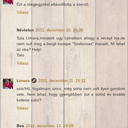
Ezt a megjegyzést eltávolította a szerző.
Válasz
Névtelen
2011. december 10. 16:08
Szia Limara,mindent ugy csinaltam ahogy a recept irja,de
nem sult meg a beigli kozepe."Szalonnas" maradt. Mi lehet
az oka? Help!
Timi
Válasz
Limara
2011. december 11. 15:12
szia!Hű, fogalmam sincs, még soha nem volt ilyen gondom
vele. Nem lehet, hogy gyengébben süt a sütőd és tovább
kellene sütni?
Válasz
Bea
2011. december 12. 19:58