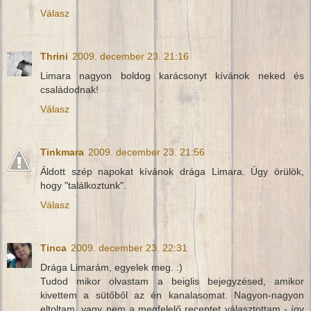
Válasz
Thrini
2009. december 23. 21:16
Limara nagyon boldog karácsonyt kívánok neked és
családodnak!
Válasz
Tinkmara
2009. december 23. 21:56
Áldott szép napokat kívánok drága Limara. Úgy örülök,
hogy "találkoztunk".
Válasz
Tinca
2009. december 23. 22:31
Drága Limarám, egyelek meg. :)
Tudod mikor olvastam a beiglis bejegyzésed, amikor
kivettem a sütőből az én kanalasomat. Nagyon-nagyon
eltoltam, vagy nem a megfelelő receptet választottam - így