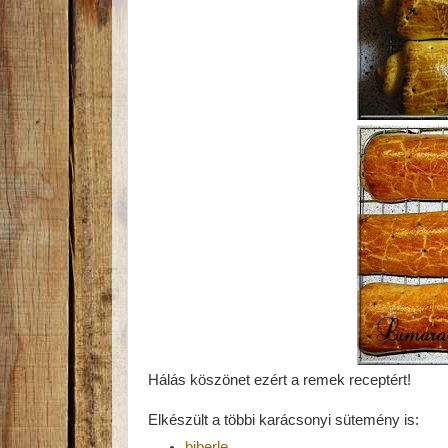
Hálás köszönet ezért a remek receptért!
Elkészült a többi karácsonyi sütemény is:
biberle