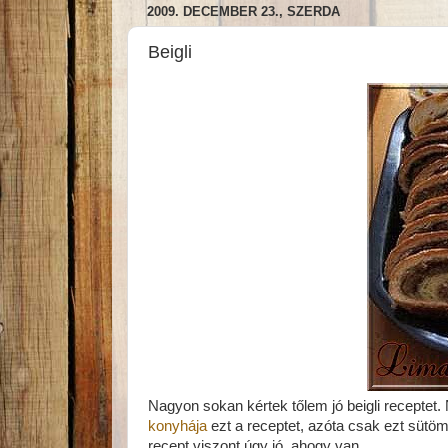
2009. DECEMBER 23., SZERDA
Beigli
Nagyon sokan kértek tőlem jó beigli receptet. N
konyhája
ezt a receptet, azóta csak ezt sütöm.
recept viszont úgy jó, ahogy van.