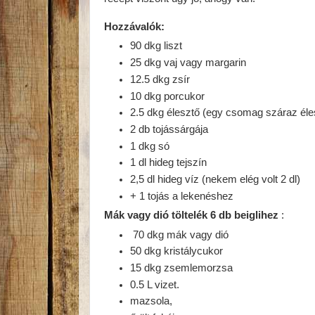
Hozzávalók:
90 dkg liszt
25 dkg vaj vagy margarin
12.5 dkg zsír
10 dkg porcukor
2.5 dkg élesztő (egy csomag száraz éle
2 db tojássárgája
1 dkg só
1 dl hideg tejszín
2,5 dl hideg víz (nekem elég volt 2 dl)
+ 1 tojás a lekenéshez
Mák vagy dió töltelék 6 db beiglihez
:
70 dkg mák vagy dió
50 dkg kristálycukor
15 dkg zsemlemorzsa
0.5 L vizet.
mazsola,