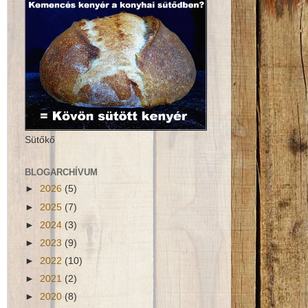
Sütőkő
BLOGARCHÍVUM
►
2026
(5)
►
2025
(7)
►
2024
(3)
►
2023
(9)
►
2022
(10)
►
2021
(2)
►
2020
(8)