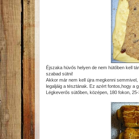
Éjszaka hüvős helyen de nem hütőben kell táro
szabad sütni!
Akkor már nem kell újra megkenni semmivel,
legaljáig a tésztának. Ez azért fontos,hogy a gő
Légkeverős sütőben, középen, 180 fokon, 25-30