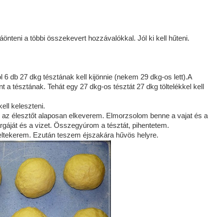
a ráönteni a többi összekevert hozzávalókkal. Jól ki kell hűteni.
ból 6 db 27 dkg tésztának kell kijönnie (nekem 29 dkg-os lett).A
t a tésztának. Tehát egy 27 dkg-os tésztát 27 dkg töltelékkel kell
ell keleszteni.
 és az élesztőt alaposan elkeverem. Elmorzsolom benne a vajat és a
árgáját és a vizet. Összegyúrom a tésztát, pihentetem.
eltekerem. Ezután teszem éjszakára hűvös helyre.