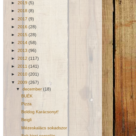
►
2019
(5)
►
2018
(8)
►
2017
(9)
►
2016
(28)
►
2015
(28)
►
2014
(58)
►
2013
(96)
►
2012
(117)
►
2011
(141)
►
2010
(201)
▼
2009
(267)
▼
december
(18)
BUÉK
Pizza
Boldog Karácsonyt!
Beigli
Mézeskalács sokadszor
Sok kicsi sorsolás