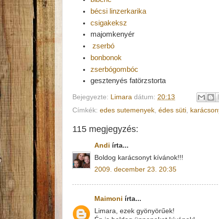
bécsi linzerkarika
csigakeksz
majomkenyér
zserbó
bonbonok
zserbógombóc
gesztenyés fatörzstorta
Bejegyezte:
Limara
dátum:
20:13
Címkék:
edes sutemenyek
,
édes süti
,
karácson
115 megjegyzés:
Andi
írta...
Boldog karácsonyt kívánok!!!
2009. december 23. 20:35
Maimoni
írta...
Limara, ezek gyönyörűek!