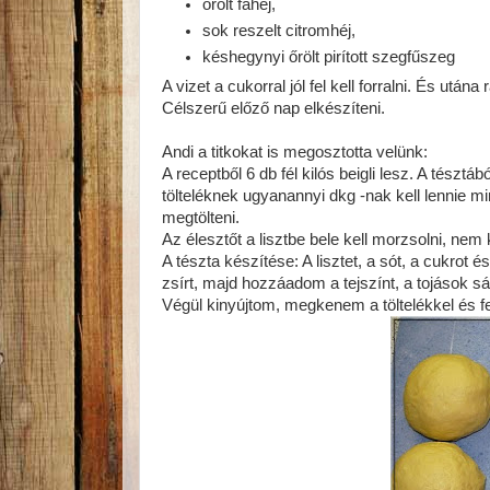
őrölt fahéj,
sok reszelt citromhéj,
késhegynyi őrölt pirított szegfűszeg
A vizet a cukorral jól fel kell forralni. És után
Célszerű előző nap elkészíteni.
Andi a titkokat is megosztotta velünk:
A receptből 6 db fél kilós beigli lesz. A tésztá
tölteléknek ugyanannyi dkg -nak kell lennie min
megtölteni.
Az élesztőt a lisztbe bele kell morzsolni, nem k
A tészta készítése: A lisztet, a sót, a cukrot
zsírt, majd hozzáadom a tejszínt, a tojások s
Végül kinyújtom, megkenem a töltelékkel és f