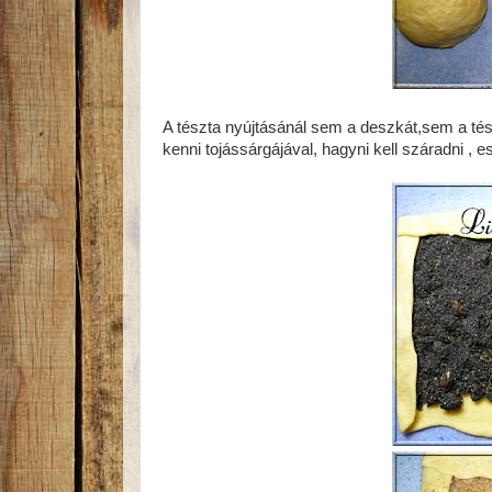
A tészta nyújtásánál sem a deszkát,sem a tészt
kenni tojássárgájával, hagyni kell száradni , es