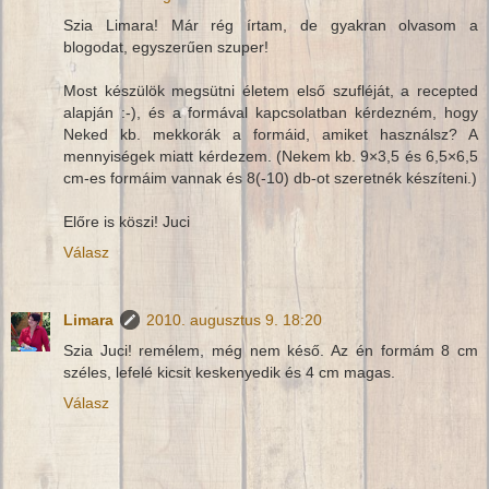
Szia Limara! Már rég írtam, de gyakran olvasom a
blogodat, egyszerűen szuper!
Most készülök megsütni életem első szufléját, a recepted
alapján :-), és a formával kapcsolatban kérdezném, hogy
Neked kb. mekkorák a formáid, amiket használsz? A
mennyiségek miatt kérdezem. (Nekem kb. 9×3,5 és 6,5×6,5
cm-es formáim vannak és 8(-10) db-ot szeretnék készíteni.)
Előre is köszi! Juci
Válasz
Limara
2010. augusztus 9. 18:20
Szia Juci! remélem, még nem késő. Az én formám 8 cm
széles, lefelé kicsit keskenyedik és 4 cm magas.
Válasz