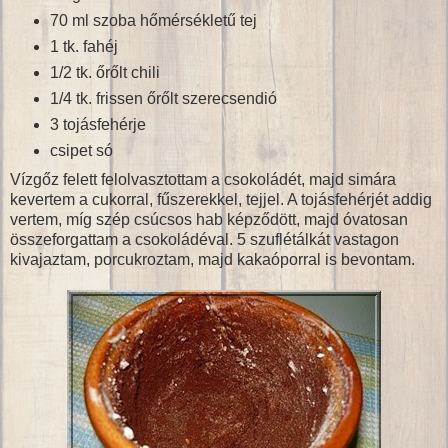
70 ml szoba hőmérsékletű tej
1 tk. fahéj
1/2 tk. őrőlt chili
1/4 tk. frissen őrőlt szerecsendió
3 tojásfehérje
csipet só
Vízgőz felett felolvasztottam a csokoládét, majd simára
kevertem a cukorral, fűszerekkel, tejjel. A tojásfehérjét addig
vertem, míg szép csúcsos hab képződött, majd óvatosan
összeforgattam a csokoládéval. 5 szuflétálkát vastagon
kivajaztam, porcukroztam, majd kakaóporral is bevontam.