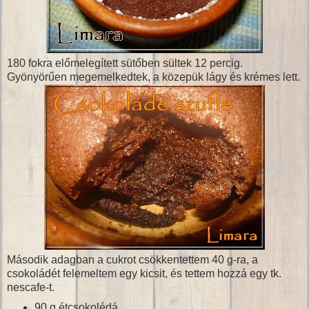
180 fokra előmelegített sütőben sültek 12 percig.
Gyönyörűen megemelkedtek, a közepük lágy és krémes lett.
Második adagban a cukrot csökkentettem 40 g-ra, a
csokoládét felemeltem egy kicsit, és tettem hozzá egy tk.
nescafe-t.
90 g étcsokolédá