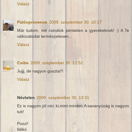
Válasz
Palócprovence
2009. szeptember 30. 10:17
Már tudom, mit csinálok pénteken a gyerekeknek! :) A Te
változatodat természetesen...
Válasz
Csibe
2009. szeptember 30. 12:52
Jujjj, de nagyon guszta!!!
Válasz
Névtelen
2009. szeptember 30. 13:31
Ez is nagyon jól néz ki,mint minden.A savanyúság is nagyon
tuti!
Puszi!
Ildikó