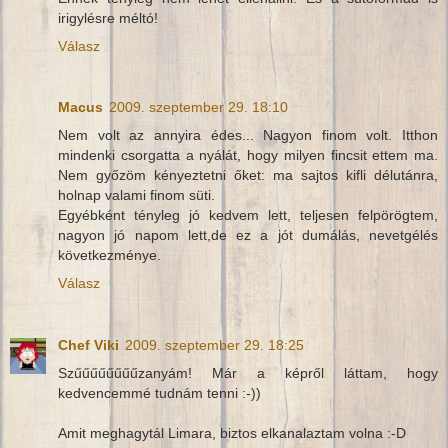
irigylésre méltó!
Válasz
Macus
2009. szeptember 29. 18:10
Nem volt az annyira édes... Nagyon finom volt. Itthon
mindenki csorgatta a nyálát, hogy milyen fincsit ettem ma.
Nem győzöm kényeztetni őket: ma sajtos kifli délutánra,
holnap valami finom süti.
Egyébként tényleg jó kedvem lett, teljesen felpörögtem,
nagyon jó napom lett,de ez a jót dumálás, nevetgélés
következménye.
Válasz
Chef Viki
2009. szeptember 29. 18:25
Szűűűűűűűűzanyám! Már a képről láttam, hogy
kedvencemmé tudnám tenni :-))
Amit meghagytál Limara, biztos elkanalaztam volna :-D