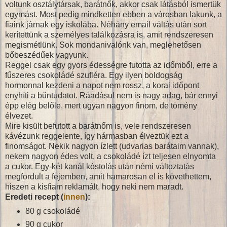
voltunk osztálytársak, barátnők, akkor csak látásból ismertük
egymást. Most pedig mindketten ebben a városban lakunk, a
fiaink járnak egy iskolába. Néhány email váltás után sort
kerítettünk a személyes találkozásra is, amit rendszeresen
megismétlünk. Sok mondanivalónk van, meglehetősen
bőbeszédűek vagyunk.
Reggel csak egy gyors édességre futotta az időmből, erre a
fűszeres csokoládé szufléra. Egy ilyen boldogság
hormonnal kezdeni a napot nem rossz, a korai időpont
enyhíti a bűntudatot. Ráadásul nem is nagy adag, bár ennyi
épp elég belőle, mert ugyan nagyon finom, de tömény
élvezet.
Mire kisült befutott a barátnőm is, vele rendszeresen
kávézunk reggelente, így hármasban élveztük ezt a
finomságot. Nekik nagyon ízlett (udvarias barátaim vannak),
nekem nagyon édes volt, a csokoládé ízt teljesen elnyomta
a cukor. Egy-két kanál kóstolás után némi változtatás
megfordult a fejemben, amit hamarosan el is követhettem,
hiszen a kisfiam reklamált, hogy neki nem maradt.
Eredeti recept (
innen
):
80 g csokoládé
90 g cukor