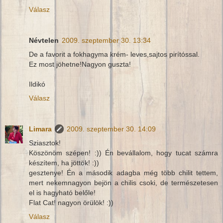
Válasz
Névtelen
2009. szeptember 30. 13:34
De a favorit a fokhagyma krém- leves,sajtos pirítóssal.
Ez most jöhetne!Nagyon guszta!
Ildikó
Válasz
Limara
2009. szeptember 30. 14:09
Sziasztok!
Köszönöm szépen! :)) Én bevállalom, hogy tucat számra
készítem, ha jöttök! :))
gesztenye! Én a második adagba még több chilit tettem,
mert nekemnagyon bejön a chilis csoki, de természetesen
el is hagyható belőle!
Flat Cat! nagyon örülök! :))
Válasz