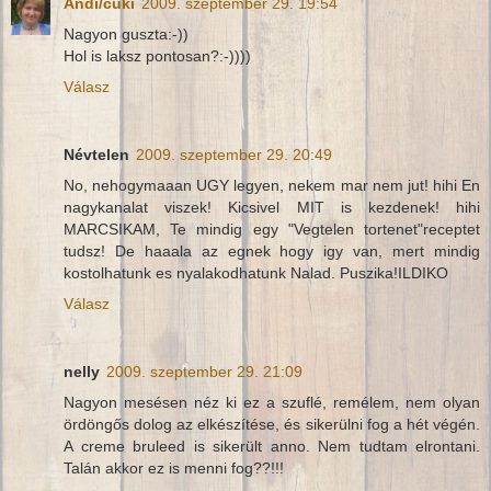
Andi/cuki
2009. szeptember 29. 19:54
Nagyon guszta:-))
Hol is laksz pontosan?:-))))
Válasz
Névtelen
2009. szeptember 29. 20:49
No, nehogymaaan UGY legyen, nekem mar nem jut! hihi En
nagykanalat viszek! Kicsivel MIT is kezdenek! hihi
MARCSIKAM, Te mindig egy "Vegtelen tortenet"receptet
tudsz! De haaala az egnek hogy igy van, mert mindig
kostolhatunk es nyalakodhatunk Nalad. Puszika!ILDIKO
Válasz
nelly
2009. szeptember 29. 21:09
Nagyon mesésen néz ki ez a szuflé, remélem, nem olyan
ördöngős dolog az elkészítése, és sikerülni fog a hét végén.
A creme bruleed is sikerült anno. Nem tudtam elrontani.
Talán akkor ez is menni fog??!!!