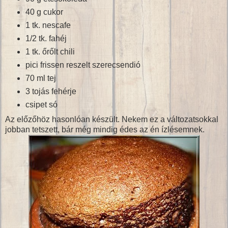
40 g cukor
1 tk. nescafe
1/2 tk. fahéj
1 tk. őrőlt chili
pici frissen reszelt szerecsendió
70 ml tej
3 tojás fehérje
csipet só
Az előzőhöz hasonlóan készült. Nekem ez a változatsokkal
jobban tetszett, bár még mindig édes az én ízlésemnek.