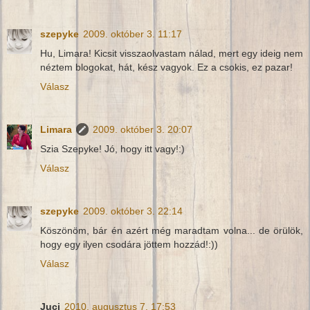
szepyke
2009. október 3. 11:17
Hu, Limara! Kicsit visszaolvastam nálad, mert egy ideig nem
néztem blogokat, hát, kész vagyok. Ez a csokis, ez pazar!
Válasz
Limara
2009. október 3. 20:07
Szia Szepyke! Jó, hogy itt vagy!:)
Válasz
szepyke
2009. október 3. 22:14
Köszönöm, bár én azért még maradtam volna... de örülök,
hogy egy ilyen csodára jöttem hozzád!:))
Válasz
Juci
2010. augusztus 7. 17:53