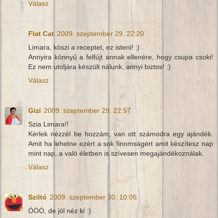
Válasz
Flat Cat
2009. szeptember 29. 22:20
Limara, köszi a receptet, ez isteni! :)
Annyira könnyű a felfújt annak ellenére, hogy csupa csoki!
Ez nem utoljára készült nálunk, annyi biztos! :)
Válasz
Gizi
2009. szeptember 29. 22:57
Szia Limara!!
Kérlek nézzél be hozzám, van ott számodra egy ajándék.
Amit ha lehetne ezért a sok finomságért amit készítesz nap
mint nap, a való életben is szívesen megajándékoználak.
Válasz
Sziltó
2009. szeptember 30. 10:05
ÓÓÓ, de jól néz ki :)