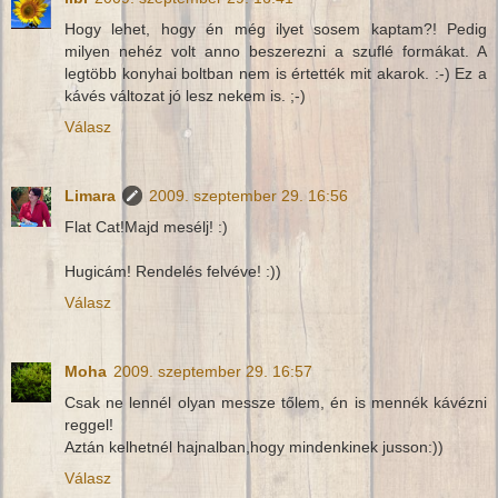
Hogy lehet, hogy én még ilyet sosem kaptam?! Pedig
milyen nehéz volt anno beszerezni a szuflé formákat. A
legtöbb konyhai boltban nem is értették mit akarok. :-) Ez a
kávés változat jó lesz nekem is. ;-)
Válasz
Limara
2009. szeptember 29. 16:56
Flat Cat!Majd mesélj! :)
Hugicám! Rendelés felvéve! :))
Válasz
Moha
2009. szeptember 29. 16:57
Csak ne lennél olyan messze tőlem, én is mennék kávézni
reggel!
Aztán kelhetnél hajnalban,hogy mindenkinek jusson:))
Válasz