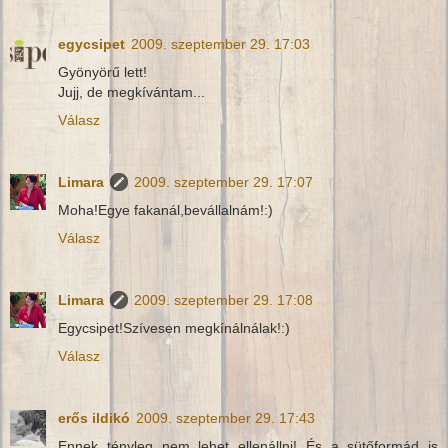
egycsipet
2009. szeptember 29. 17:03
Gyönyörű lett!
Jujj, de megkívántam...
Válasz
Limara
2009. szeptember 29. 17:07
Moha!Egye fakanál,bevállalnám!:)
Válasz
Limara
2009. szeptember 29. 17:08
Egycsipet!Szívesen megkínálnálak!:)
Válasz
erős ildikó
2009. szeptember 29. 17:43
Ennek tényleg nem lehet ellenállni! És a sütőformád is