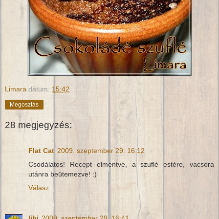
Limara
dátum:
15:42
Megosztás
28 megjegyzés:
Flat Cat
2009. szeptember 29. 16:12
Csodálatos! Recept elmentve, a szuflé estére, vacsora
utánra beütemezve! :)
Válasz
libi
2009. szeptember 29. 16:41