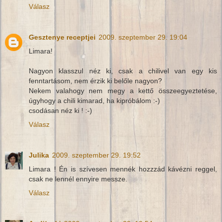
Válasz
Gesztenye receptjei
2009. szeptember 29. 19:04
Limara!
Nagyon klasszul néz ki, csak a chilivel van egy kis
fenntartásom, nem érzik ki belőle nagyon?
Nekem valahogy nem megy a kettő összeegyeztetése,
úgyhogy a chili kimarad, ha kipróbálom :-)
csodásan néz ki ! :-)
Válasz
Julika
2009. szeptember 29. 19:52
Limara ! Én is szívesen mennék hozzzád kávézni reggel,
csak ne lennél ennyire messze.
Válasz