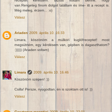
receptet kerestem. Biztos voltam benne, hogy
van.Rengeteg finom dolgot találtam és íme- itt a recept is.
Még meleg, érzem... :o)
Válasz
Ariaden
2009. április 10. 16:33
Limara, köszönöm a múlkori kuglófreceptet! most
megsütném, egy kérdésem van, gépben is dagaszthatom?
:))))) (Ariaden voltam)
Válasz
Limara
2009. április 10. 16:46
Köszönöm szépen! :))
Csilla! Persze, nyugodtan, én is szoktam ott is! :))
Válasz
Gesztenye receptjei
2009. április 10. 22:01