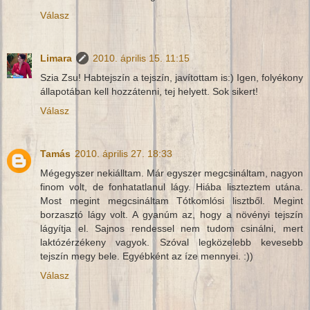
Válasz
Limara
2010. április 15. 11:15
Szia Zsu! Habtejszín a tejszín, javítottam is:) Igen, folyékony
állapotában kell hozzátenni, tej helyett. Sok sikert!
Válasz
Tamás
2010. április 27. 18:33
Mégegyszer nekiálltam. Már egyszer megcsináltam, nagyon
finom volt, de fonhatatlanul lágy. Hiába liszteztem utána.
Most megint megcsináltam Tótkomlósi lisztből. Megint
borzasztó lágy volt. A gyanúm az, hogy a növényi tejszín
lágyítja el. Sajnos rendessel nem tudom csinálni, mert
laktózérzékeny vagyok. Szóval legközelebb kevesebb
tejszín megy bele. Egyébként az íze mennyei. :))
Válasz