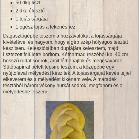
50 dkg liszt
2 dkg élesztő
1 tojás sárgája
1 egész tojás a lekenéshez
Dagasztógépbe teszem a hozzávalókat a tojássárgája
kivételével és hagyom, hogy a gép szép hólyagos tésztát
készítsen. Kelesztőtálban duplájára kelesztem, majd
lisztezett felületre borítom. Kétharmad részéből kb. 40 cm
hosszú rudat sodrok, amit félbehajtok és megcsavarok.
Sütőpapírral bélelt tepsire teszem, a közepébe egy
nyújtófával mélyedést készítek. A tojássárgáját kevés tejjel
elkeverem és a mélyedést kikenem vele. A maradék
tésztából három vékony hurkát sodrok, megfonom és a
mélyedésbe teszem.