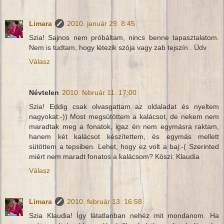
Limara
2010. január 29. 8:45
Szia! Sajnos nem próbáltam, nincs benne tapasztalatom.
Nem is tudtam, hogy létezik szója vagy zab tejszín . Üdv
Válasz
Névtelen
2010. február 11. 17:00
Szia! Eddig csak olvasgattam az oldaladat és nyeltem
nagyokat:-)) Most megsütöttem a kalácsot, de nekem nem
maradtak meg a fonatok, igaz én nem egymásra raktam,
hanem két kalácsot készítettem, és egymás mellett
sütöttem a tepsiben. Lehet, hogy ez volt a baj:-( Szerinted
miért nem maradt fonatos a kalácsom? Köszi: Klaudia
Válasz
Limara
2010. február 13. 16:58
Szia Klaudia! Így látatlanban nehéz mit mondanom. Ha