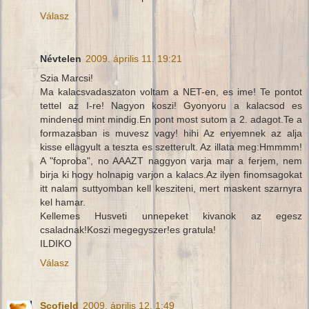
Válasz
Névtelen
2009. április 11. 19:21
Szia Marcsi!
Ma kalacsvadaszaton voltam a NET-en, es ime! Te pontot
tettel az I-re! Nagyon koszi! Gyonyoru a kalacsod es
mindened mint mindig.En pont most sutom a 2. adagot.Te a
formazasban is muvesz vagy! hihi Az enyemnek az alja
kisse ellagyult a teszta es szetterult. Az illata meg:Hmmmm!
A "foproba", no AAAZT naggyon varja mar a ferjem, nem
birja ki hogy holnapig varjon a kalacs.Az ilyen finomsagokat
itt nalam suttyomban kell kesziteni, mert maskent szarnyra
kel hamar.
Kellemes Husveti unnepeket kivanok az egesz
csaladnak!Koszi megegyszer!es gratula!
ILDIKO
Válasz
Scofield
2009. április 12. 1:49