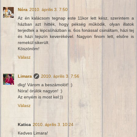
Nóra
2010. április 3. 7:50
Az én kalácsom tegnap este 11kor lett kész, szerintem a
házban azt hitték, hogy pékség működik, olyan illatok
terjedtek a lépcsőházban is. 6os fonással csináltam, házi tej
és házi tejszín keverékével. Nagyon finom lett, elsőre is
remekül sikerült.
Köszönöm!
Válasz
Limara
2010. április 3. 7:56
dkg! Várom a beszámolót! :)
Nóra! örülök nagyon! :)
Az enyém is most kel:))
Válasz
Katica
2010. április 3. 10:24
Kedves Limara!