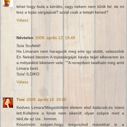
lehet hogy buta a kérdés, vagy nekem nem tűnik fel, de mi
lesz a tojás sárgájával? azzal csak a tetejét kened?
Válasz
Névtelen
2009. április 12. 19:49
Szia Scofield!
Ha Limaram nem haragszik meg erte igy utobb, valaszolok
En Neked.Idezem:A tojássárgáját kevés tejjel elkeverem és
a mélyedést kikenem vele. ""A receptben talalhato meg amit
Limara beirt.
Szia! ILDIKO
Válasz
Timi
2009. április 18. 19:00
Kedves Limara!Megsütöttem életem első kalácsát,és Isteni
lett.Küllemre a fonat nem sikerült olyan szépre mint a
tiéd,de az íze...hmmm.
Köszönöm szépen,hogy megosztod másokkal is a