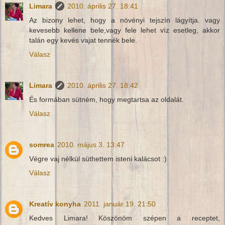
Limara
2010. április 27. 18:41
Az bizony lehet, hogy a növényi tejszín lágyítja. vagy
kevesebb kellene bele,vagy fele lehet víz esetleg, akkor
talán egy kevés vajat tennék bele.
Válasz
Limara
2010. április 27. 18:42
És formában sütném, hogy megtartsa az oldalát.
Válasz
somrea
2010. május 3. 13:47
Végre vaj nélkül süthettem isteni kalácsot :)
Válasz
Kreatív konyha
2011. január 19. 21:50
Kedves Limara! Köszönöm szépen a receptet,