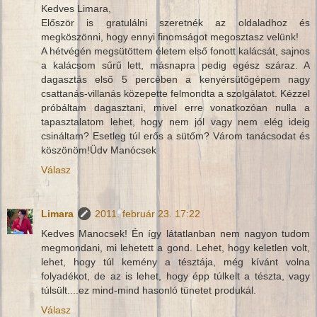
Kedves Limara,
Először is gratulálni szeretnék az oldaladhoz és
megköszönni, hogy ennyi finomságot megosztasz velünk!
A hétvégén megsütöttem életem első fonott kalácsát, sajnos
a kalácsom sűrű lett, másnapra pedig egész száraz. A
dagasztás első 5 percében a kenyérsütőgépem nagy
csattanás-villanás közepette felmondta a szolgálatot. Kézzel
próbáltam dagasztani, mivel erre vonatkozóan nulla a
tapasztalatom lehet, hogy nem jól vagy nem elég ideig
csináltam? Esetleg túl erős a sütőm? Várom tanácsodat és
köszönöm!Üdv Manócsek
Válasz
Limara
2011. február 23. 17:22
Kedves Manocsek! Én így látatlanban nem nagyon tudom
megmondani, mi lehetett a gond. Lehet, hogy keletlen volt,
lehet, hogy túl kemény a tésztája, még kívánt volna
folyadékot, de az is lehet, hogy épp túlkelt a tészta, vagy
túlsült....ez mind-mind hasonló tünetet produkál.
Válasz