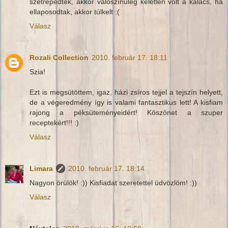
szétrepedtek, akkor valószínűleg keletlen volt a kalács, ha
ellaposodtak, akkor túlkelt :(
Válasz
Rozali Collection
2010. február 17. 18:11
Szia!
Ezt is megsütöttem, igaz, házi zsíros tejjel a tejszín helyett,
de a végeredmény így is valami fantasztikus lett! A kisfiam
rajong a péksüteményeidért! Köszönet a szuper
receptekért!!! :)
Válasz
Limara
2010. február 17. 18:14
Nagyon örülök! :)) Kisfiadat szeretettel üdvözlöm! :))
Válasz