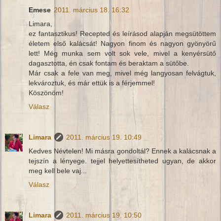
Emese
2011. március 18. 16:32
Limara,
ez fantasztikus! Recepted és leírásod alapján megsütöttem
életem első kalácsát! Nagyon finom és nagyon gyönyörű
lett! Még munka sem volt sok vele, mivel a kenyérsütő
dagasztotta, én csak fontam és beraktam a sütőbe.
Már csak a fele van meg, mivel még langyosan felvágtuk,
lekvároztuk, és már ettük is a férjemmel!
Köszönöm!
Válasz
Limara
2011. március 19. 10:49
Kedves Névtelen! Mi másra gondoltál? Ennek a kalácsnak a
tejszín a lényege. tejjel helyettesítheted ugyan, de akkor
meg kell bele vaj...
Válasz
Limara
2011. március 19. 10:50