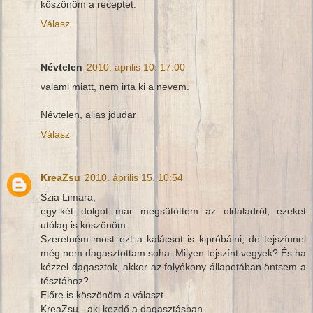
köszönöm a receptet.
Válasz
Névtelen
2010. április 10. 17:00
valami miatt, nem irta ki a nevem.
Névtelen, alias jdudar
Válasz
KreaZsu
2010. április 15. 10:54
Szia Limara,
egy-két dolgot már megsütöttem az oldaladról, ezeket
utólag is köszönöm.
Szeretném most ezt a kalácsot is kipróbálni, de tejszínnel
még nem dagasztottam soha. Milyen tejszínt vegyek? És ha
kézzel dagasztok, akkor az folyékony állapotában öntsem a
tésztához?
Előre is köszönöm a választ.
KreaZsu - aki kezdő a dagasztásban.