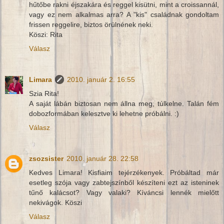
hűtőbe rakni éjszakára és reggel kisütni, mint a croissannál,
vagy ez nem alkalmas arra? A "kis" családnak gondoltam
frissen reggelire, biztos örülnének neki.
Köszi: Rita
Válasz
Limara
2010. január 2. 16:55
Szia Rita!
A saját lábán biztosan nem állna meg, túlkelne. Talán fém
dobozformában kelesztve ki lehetne próbálni. :)
Válasz
zsozsister
2010. január 28. 22:58
Kedves Limara! Kisfiaim tejérzékenyek. Próbáltad már
esetleg szója vagy zabtejszínből készíteni ezt az isteninek
tűnő kalácsot? Vagy valaki? Kíváncsi lennék mielőtt
nekivágok. Köszi
Válasz