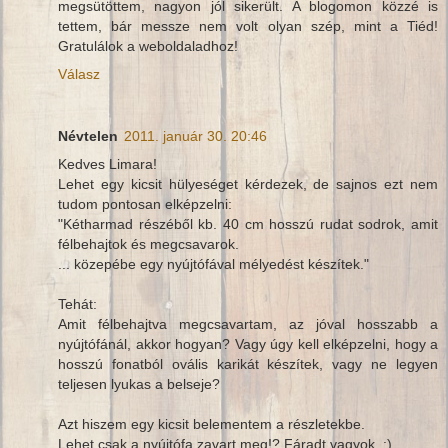
megsütöttem, nagyon jól sikerült. A blogomon közzé is
tettem, bár messze nem volt olyan szép, mint a Tiéd!
Gratulálok a weboldaladhoz!
Válasz
Névtelen
2011. január 30. 20:46
Kedves Limara!
Lehet egy kicsit hülyeséget kérdezek, de sajnos ezt nem
tudom pontosan elképzelni:
"Kétharmad részéből kb. 40 cm hosszú rudat sodrok, amit
félbehajtok és megcsavarok.
... közepébe egy nyújtófával mélyedést készítek."
Tehát:
Amit félbehajtva megcsavartam, az jóval hosszabb a
nyújtófánál, akkor hogyan? Vagy úgy kell elképzelni, hogy a
hosszú fonatból ovális karikát készítek, vagy ne legyen
teljesen lyukas a belseje?
Azt hiszem egy kicsit belementem a részletekbe.
Lehet csak a nyújtófa zavart meg!? Fáradt vagyok. :)