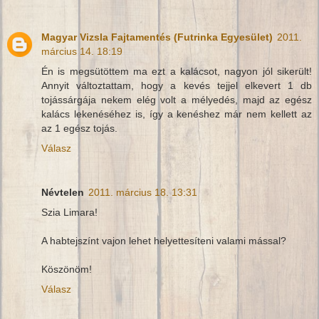
Magyar Vizsla Fajtamentés (Futrinka Egyesület)
2011.
március 14. 18:19
Én is megsütöttem ma ezt a kalácsot, nagyon jól sikerült!
Annyit változtattam, hogy a kevés tejjel elkevert 1 db
tojássárgája nekem elég volt a mélyedés, majd az egész
kalács lekenéséhez is, így a kenéshez már nem kellett az
az 1 egész tojás.
Válasz
Névtelen
2011. március 18. 13:31
Szia Limara!
A habtejszínt vajon lehet helyettesíteni valami mással?
Köszönöm!
Válasz