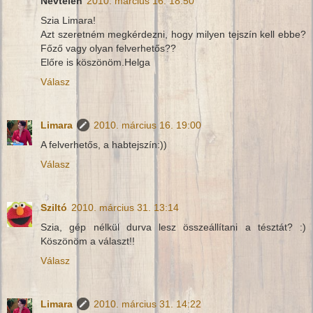
Névtelen
2010. március 16. 18:50
Szia Limara!
Azt szeretném megkérdezni, hogy milyen tejszín kell ebbe?
Főző vagy olyan felverhetős??
Előre is köszönöm.Helga
Válasz
Limara
2010. március 16. 19:00
A felverhetős, a habtejszín:))
Válasz
Sziltó
2010. március 31. 13:14
Szia, gép nélkül durva lesz összeállítani a tésztát? :)
Köszönöm a választ!!
Válasz
Limara
2010. március 31. 14:22