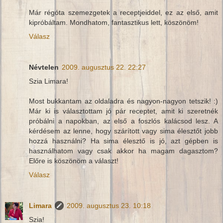
Már régóta szemezgetek a receptjeiddel, ez az első, amit
kipróbáltam. Mondhatom, fantasztikus lett, köszönöm!
Válasz
Névtelen
2009. augusztus 22. 22:27
Szia Limara!
Most bukkantam az oldaladra és nagyon-nagyon tetszik! :)
Már ki is választottam jó pár receptet, amit ki szeretnék
próbálni a napokban, az első a foszlós kalácsod lesz. A
kérdésem az lenne, hogy szárított vagy sima élesztőt jobb
hozzá használni? Ha sima élesztő is jó, azt gépben is
használhatom vagy csak akkor ha magam dagasztom?
Előre is köszönöm a választ!
Válasz
Limara
2009. augusztus 23. 10:18
Szia!