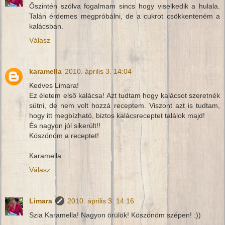
Őszintén szólva fogalmam sincs hogy viselkedik a hulala.
Talán érdemes megpróbálni, de a cukrot csökkenteném a
kalácsban.
Válasz
karamella
2010. április 3. 14:04
Kedves Limara!
Ez életem első kalácsa! Azt tudtam hogy kalácsot szeretnék
sütni, de nem volt hozzá receptem. Viszont azt is tudtam,
hogy itt megbízható, biztos kalácsreceptet találok majd!
És nagyon jól sikerült!!
Köszönöm a receptet!
Karamella
Válasz
Limara
2010. április 3. 14:16
Szia Karamella! Nagyon örülök! Köszönöm szépen! :))