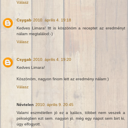
Válasz
Csygab
2010. április 4. 19:18
Kedves Limara! Itt is köszönöm a receptet az eredményt
nálam megtalálod:-)
Válasz
Csygab
2010. április 4. 19:20
Kedves Limara!
Köszönöm, nagyon finom lett az eredmény nálam:)
Válasz
Névtelen
2010. április 9. 20:45
Valami eszméletlen jó ez a kalács, többet nem veszek a
pékségben ezt sem. nagyon jó, még egy napot sem birt ki,
úgy elfogyott.