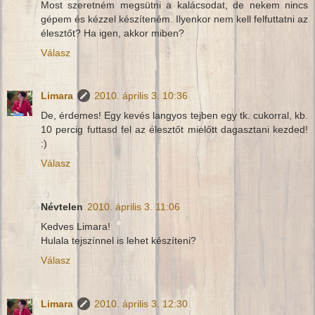
Most szeretném megsütni a kalácsodat, de nekem nincs
gépem és kézzel készíteném. Ilyenkor nem kell felfuttatni az
élesztőt? Ha igen, akkor miben?
Válasz
Limara
2010. április 3. 10:36
De, érdemes! Egy kevés langyos tejben egy tk. cukorral, kb.
10 percig futtasd fel az élesztőt mielőtt dagasztani kezded!
:)
Válasz
Névtelen
2010. április 3. 11:06
Kedves Limara!
Hulala tejszínnel is lehet készíteni?
Válasz
Limara
2010. április 3. 12:30