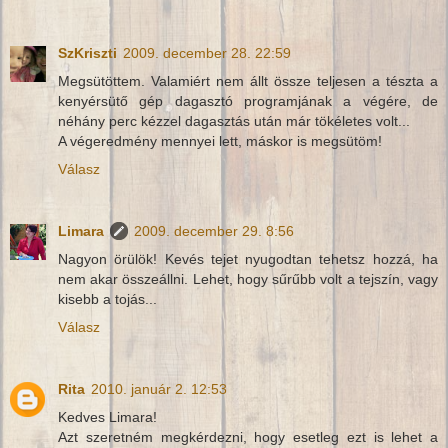
SzKriszti
2009. december 28. 22:59
Megsütöttem. Valamiért nem állt össze teljesen a tészta a
kenyérsütő gép dagasztó programjának a végére, de
néhány perc kézzel dagasztás után már tökéletes volt...
A végeredmény mennyei lett, máskor is megsütöm!
Válasz
Limara
2009. december 29. 8:56
Nagyon örülök! Kevés tejet nyugodtan tehetsz hozzá, ha
nem akar összeállni. Lehet, hogy sűrűbb volt a tejszín, vagy
kisebb a tojás...
Válasz
Rita
2010. január 2. 12:53
Kedves Limara!
Azt szeretném megkérdezni, hogy esetleg ezt is lehet a