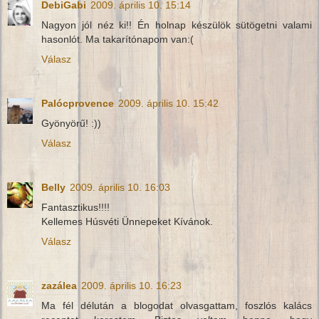
DebiGabi
2009. április 10. 15:14
Nagyon jól néz ki!! Én holnap készülök sütögetni valami
hasonlót. Ma takarítónapom van:(
Válasz
Palócprovence
2009. április 10. 15:42
Gyönyörű! :))
Válasz
Belly
2009. április 10. 16:03
Fantasztikus!!!!
Kellemes Húsvéti Ünnepeket Kívánok.
Válasz
zazálea
2009. április 10. 16:23
Ma fél délután a blogodat olvasgattam, foszlós kalács