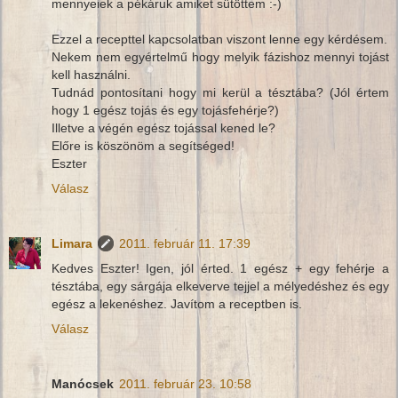
mennyeiek a pékáruk amiket sütöttem :-)
Ezzel a recepttel kapcsolatban viszont lenne egy kérdésem.
Nekem nem egyértelmű hogy melyik fázishoz mennyi tojást
kell használni.
Tudnád pontosítani hogy mi kerül a tésztába? (Jól értem
hogy 1 egész tojás és egy tojásfehérje?)
Illetve a végén egész tojással kened le?
Előre is köszönöm a segítséged!
Eszter
Válasz
Limara
2011. február 11. 17:39
Kedves Eszter! Igen, jól érted. 1 egész + egy fehérje a
tésztába, egy sárgája elkeverve tejjel a mélyedéshez és egy
egész a lekenéshez. Javítom a receptben is.
Válasz
Manócsek
2011. február 23. 10:58