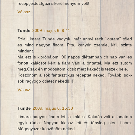
receptjeidet.Igazi sikerélményem volt!
Válasz
Tunde
2009. május 6. 9:41
Szia Limara Tünde vagyok, már annyi recit "loptam" tőled
és mind nagyon finom. Pita, kenyér, zsemle, kifli, szinte
mindent.
Ma ezt is kipróbálom. 90 napos diétámban ch nap van és
fonott kalácsot kért a fiam vanília öntettel. Ma ezt sütöm
meg.Csak én módosítom kicsit mert kakaót is teszek bele.
Köszönöm a sok fantasztikus receptet neked. További sok-
sok ragyogó ötletet neked!!!!!
Válasz
Tünde
2009. május 6. 15:38
Limara nagyon finom lett a kalács. Kakaós volt a fonatom
egyik rúdja. Nagyon klassz lett és tényleg isteni finom.
Mégegyszer köszönöm neked.