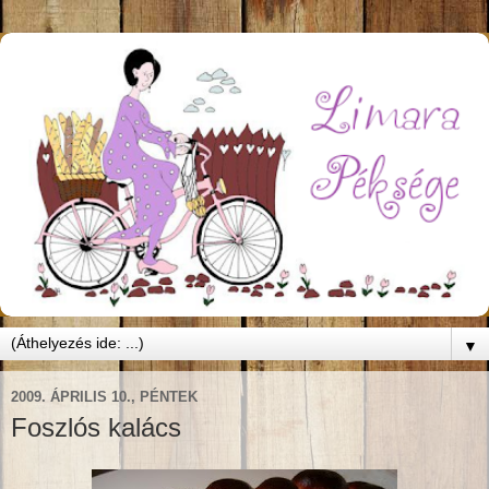
▼
2009. ÁPRILIS 10., PÉNTEK
Foszlós kalács