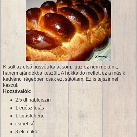
Kisült az első húsvéti kalácsom, igaz ez nem nekünk,
hanem ajándékba készült. A hokkaido mellett ez a másik
kedvenc, régebben csak ezt sütöttem. Ez is tejszínnel
készül.
Hozzávalók:
2,5 dl habtejszín
1 egész tojás
1 tojásfehérje
csipet só
3 ek. cukor