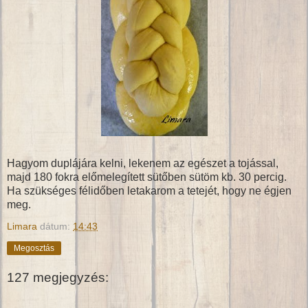
Hagyom duplájára kelni, lekenem az egészet a tojással,
majd 180 fokra előmelegített sütőben sütöm kb. 30 percig.
Ha szükséges félidőben letakarom a tetejét, hogy ne égjen
meg.
Limara
dátum:
14:43
Megosztás
127 megjegyzés: