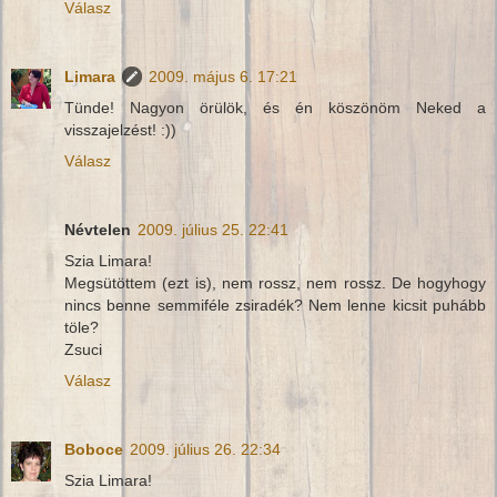
Válasz
Limara
2009. május 6. 17:21
Tünde! Nagyon örülök, és én köszönöm Neked a
visszajelzést! :))
Válasz
Névtelen
2009. július 25. 22:41
Szia Limara!
Megsütöttem (ezt is), nem rossz, nem rossz. De hogyhogy
nincs benne semmiféle zsiradék? Nem lenne kicsit puhább
töle?
Zsuci
Válasz
Boboce
2009. július 26. 22:34
Szia Limara!