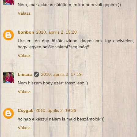
Nem, már akkor is sütöttem, mikor nem volt gépem:))
Válasz
boribon
2010. április 2. 15:20
Uristen, én épp főzőtejszínnel dagasztom. így esélytelen,
hogy legyen belőle valami?segítség!!!
Válasz
Limara
2010. április 2. 17:19
Nem hiszem hogy ezért rossz lesz :)
Válasz
Csygab
2010. április 2. 19:36
holnap elkészül nálam is majd beszámolok:))
Válasz