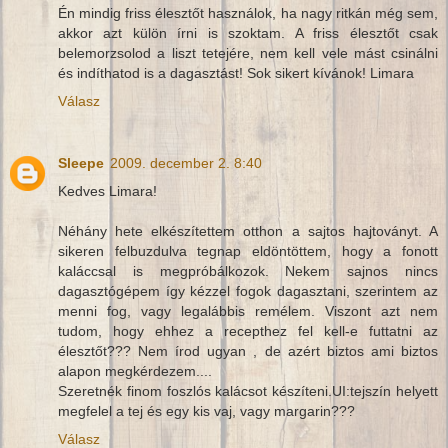
Én mindig friss élesztőt használok, ha nagy ritkán még sem,
akkor azt külön írni is szoktam. A friss élesztőt csak
belemorzsolod a liszt tetejére, nem kell vele mást csinálni
és indíthatod is a dagasztást! Sok sikert kívánok! Limara
Válasz
Sleepe
2009. december 2. 8:40
Kedves Limara!
Néhány hete elkészítettem otthon a sajtos hajtoványt. A
sikeren felbuzdulva tegnap eldöntöttem, hogy a fonott
kaláccsal is megpróbálkozok. Nekem sajnos nincs
dagasztógépem így kézzel fogok dagasztani, szerintem az
menni fog, vagy legalábbis remélem. Viszont azt nem
tudom, hogy ehhez a recepthez fel kell-e futtatni az
élesztőt??? Nem írod ugyan , de azért biztos ami biztos
alapon megkérdezem....
Szeretnék finom foszlós kalácsot készíteni.UI:tejszín helyett
megfelel a tej és egy kis vaj, vagy margarin???
Válasz