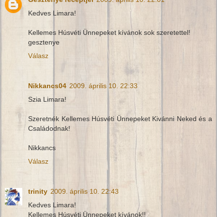
Kedves Limara!
Kellemes Húsvéti Ünnepeket kívánok sok szeretettel!
gesztenye
Válasz
Nikkancs04
2009. április 10. 22:33
Szia Limara!
Szeretnék Kellemes Húsvéti Ünnepeket Kivánni Neked és a
Családodnak!
Nikkancs
Válasz
trinity
2009. április 10. 22:43
Kedves Limara!
Kellemes Húsvéti Ünnepeket kívánok!!