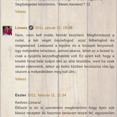
Segítségedet köszönöm, "életet mentesz"! :D
Válasz
Limara
2011. január 31. 19:28
Nem, nem kell ovális formát készíteni. Megformázod a
rudat, a két végét összefogod, azaz félbehajtod és
megtekered. Leteszed a tepsire és a közepét lenyomod,
egy mélyedést készítesz, amivel akarsz, lehet az a kezed is,
csak a nyújtófa kézzelfoghatóbb volt. Ez azért kell, hogy a
kisebb fonat bele tudjon ülni az alsó tésztába, mert ha csak
simán rátennénk, akkor az kelés közben lecsúszna róla.Így
viszont a mélyedésben meg tud ülni.
Válasz
Eszter
2011. február 11. 11:34
Kedves Limara!
Először is én is szeretném megköszönni hogy ilyen sok
klassz receptet és hasznos tanácsot teszel fel, egyszerűen