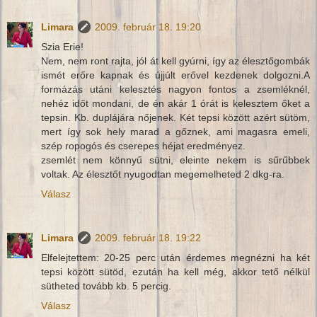
Limara
2009. február 18. 19:20
Szia Erie!
Nem, nem ront rajta, jól át kell gyúrni, így az élesztőgombák
ismét erőre kapnak és újjúlt erővel kezdenek dolgozni.A
formázás utáni kelesztés nagyon fontos a zsemléknél,
nehéz időt mondani, de én akár 1 órát is kelesztem őket a
tepsin. Kb. duplájára nőjenek. Két tepsi között azért sütöm,
mert így sok hely marad a gőznek, ami magasra emeli,
szép ropogós és cserepes héjat eredményez.
zsemlét nem könnyű sütni, eleinte nekem is sűrűbbek
voltak. Az élesztőt nyugodtan megemelheted 2 dkg-ra.
Válasz
Limara
2009. február 18. 19:22
Elfelejtettem: 20-25 perc után érdemes megnézni ha két
tepsi között sütöd, ezután ha kell még, akkor tető nélkül
sütheted tovább kb. 5 percig.
Válasz