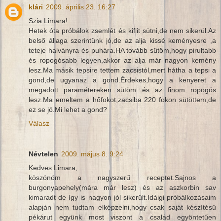
klári
2009. április 23. 16:27
Szia Limara!
Hetek óta próbálok zsemlét és kiflit sütni,de nem sikerül.Az
belső állaga szerintünk jó,de az alja kissé keményesre ,a
teteje halványra és puhára.HA tovább sütöm,hogy pirultabb
és ropogósabb legyen,akkor az alja már nagyon kemény
lesz.Ma másik tepsire tettem zacsistól,mert hátha a tepsi a
gond,de ugyanaz a gond.Érdekes,hogy a kenyeret a
megadott paramétereken sütöm és az finom ropogós
lesz.Ma emeltem a hőfokot,zacsiba 220 fokon sütöttem,de
ez se jó.Mi lehet a gond?
Válasz
Névtelen
2009. május 8. 9:24
Kedves Limara,
köszönöm a nagyszerű receptet.Sajnos a
burgonyapehely(mára már lesz) és az aszkorbin sav
kimaradt de így is nagyon jól sikerült.Idáigi próbálkozásaim
alapján nem tudtam elképzelni,hogy csak saját készítésű
pékárut együnk most viszont a család egyöntetűen