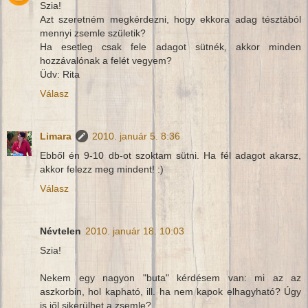
Szia!
Azt szeretném megkérdezni, hogy ekkora adag tésztából
mennyi zsemle születik?
Ha esetleg csak fele adagot sütnék, akkor minden
hozzávalónak a felét vegyem?
Üdv: Rita
Válasz
Limara
2010. január 5. 8:36
Ebből én 9-10 db-ot szoktam sütni. Ha fél adagot akarsz,
akkor felezz meg mindent! :)
Válasz
Névtelen
2010. január 18. 10:03
Szia!
Nekem egy nagyon "buta" kérdésem van: mi az az
aszkorbin, hol kapható, ill. ha nem kapok elhagyható? Úgy
is jől sikerülhet a zsemle?