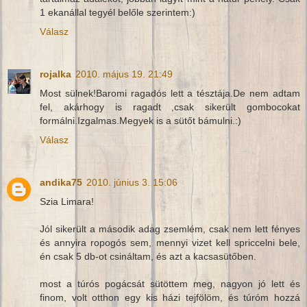
1 ekanállal tegyél belőle szerintem:)
Válasz
rojalka
2010. május 19. 21:49
Most sülnek!Baromi ragadós lett a tésztája.De nem adtam
fel, akárhogy is ragadt ,csak sikerült gombocokat
formálni.Izgalmas.Megyek is a sütőt bámulni.:)
Válasz
andika75
2010. június 3. 15:06
Szia Limara!
Jól sikerült a második adag zsemlém, csak nem lett fényes
és annyira ropogós sem, mennyi vizet kell spriccelni bele,
én csak 5 db-ot csináltam, és azt a kacsasütőben.
most a túrós pogácsát sütöttem meg, nagyon jó lett és
finom, volt otthon egy kis házi tejfölöm, és túróm hozzá