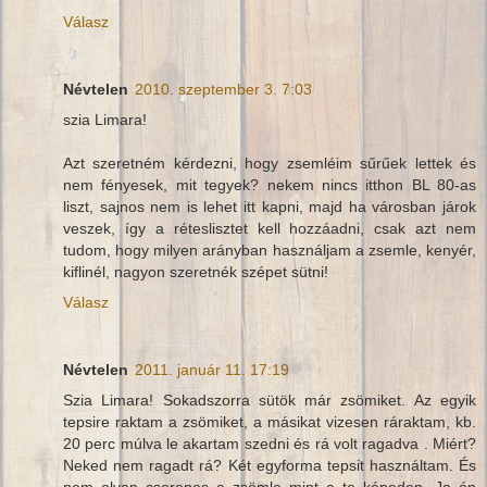
Válasz
Névtelen
2010. szeptember 3. 7:03
szia Limara!
Azt szeretném kérdezni, hogy zsemléim sűrűek lettek és
nem fényesek, mit tegyek? nekem nincs itthon BL 80-as
liszt, sajnos nem is lehet itt kapni, majd ha városban járok
veszek, így a réteslisztet kell hozzáadni, csak azt nem
tudom, hogy milyen arányban használjam a zsemle, kenyér,
kiflinél, nagyon szeretnék szépet sütni!
Válasz
Névtelen
2011. január 11. 17:19
Szia Limara! Sokadszorra sütök már zsömiket. Az egyik
tepsire raktam a zsömiket, a másikat vizesen ráraktam, kb.
20 perc múlva le akartam szedni és rá volt ragadva . Miért?
Neked nem ragadt rá? Két egyforma tepsit használtam. És
nem olyan cserepes a zsömle mint a te képeden. Ja én