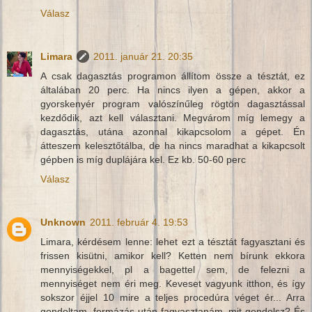
Válasz
Limara
2011. január 21. 20:35
A csak dagasztás programon állítom össze a tésztát, ez
általában 20 perc. Ha nincs ilyen a gépen, akkor a
gyorskenyér program valószínűleg rögtön dagasztással
kezdődik, azt kell választani. Megvárom míg lemegy a
dagasztás, utána azonnal kikapcsolom a gépet. Én
átteszem kelesztőtálba, de ha nincs maradhat a kikapcsolt
gépben is míg duplájára kel. Ez kb. 50-60 perc
Válasz
Unknown
2011. február 4. 19:53
Limara, kérdésem lenne: lehet ezt a tésztát fagyasztani és
frissen kisütni, amikor kell? Ketten nem bírunk ekkora
mennyiségekkel, pl a bagettel sem, de felezni a
mennyiséget nem éri meg. Keveset vagyunk itthon, és így
sokszor éjjel 10 mire a teljes procedúra véget ér... Arra
gondoltam, formázás után fagyasztanám, mit gondolsz? És