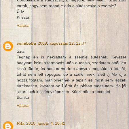
tartok, hogy nem ragad-e oda a sütőzacsira a zsemle?
Üdv
Kriszta
Válasz
csinibaba
2009. augusztus 12. 12:07
Szia!
Tegnap én is nekiláttam a zsemle sütésnek. Keveset
hagytam kelni a formázás után a tepsin, szerintem attól lett
kissé tömör, és nem is mertem annyira megsütni a tetejét,
tehát nem lett ropogós. de a szüleimnek ízlett :) Ma újra
hozzá fogtam, már pihennek a tepsin és most nem leszek
türelmetlen, kivárom az 1 órát és jobban megsütöm. Ha jól
sikerülnek le is fényképezem. Köszönöm a receptet
Bianka
Válasz
Rita
2010. január 4. 20:41