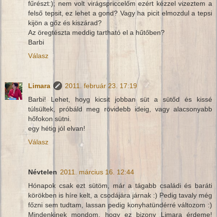
fűrészt:); nem volt virágspriccelőm ezért kézzel vizeztem a
felső tepsit, ez lehet a gond? Vagy ha picit elmozdul a tepsi
kijön a gőz és kiszárad?
Az öregtészta meddig tartható el a hűtőben?
Barbi
Válasz
Limara
2011. február 23. 17:19
Barbi! Lehet, hoyg kicsit jobban süt a sütőd és kissé
túlsültek, próbáld meg rövidebb ideig, vagy alacsonyabb
hőfokon sütni.
egy hétig jól elvan!
Válasz
Névtelen
2011. március 16. 12:44
Hónapok csak ezt sütöm, már a tágabb családi és baráti
körökben is híre kelt, a csodájára járnak :) Pedig tavaly még
főzni sem tudtam, lassan pedig konyhatündérré változom :)
Mindenkinek mondom, hogy ez bizony Limara érdeme!