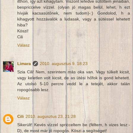
itthon, így azt kihagytam. Viszont lefedve sütöttem jénaiban,
bespriccelve vízzel. (olyan jó magas belül, lehet, h ezt
hívják kacsasütőnek, nem tudom)-:) Gondolod, h a
kihagyott hozzávalók a ludasak, vagy a sütéssel lehetett
hiba?
Köszi!
Cili
Válasz
Limara
2010. augusztus 9. 18:23
Szia Cili! Nem, szerintem más oka van. Vagy túlkelt kicsit,
vagy keletlen volt kicsit, de as ütési hőfok is gond lehetett.
Az utolsó 5-10 percre vedd le a tetejét, akkor talán
ropogósabb lesz.
Válasz
Cili
2010. augusztus 23. 21:28
Sikerült! Kevés vízzel spricceltem be (féltem, h vizes lesz:-
D), de most már jó ropogós. Köszi a segítséget!