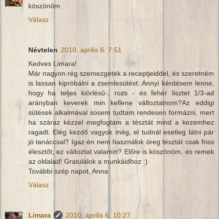
köszönöm
Válasz
Névtelen
2010. április 6. 7:51
Kedves Limara!
Már nagyon rég szemezgetek a receptjeiddel, és szeretném
is lassan kipróbálni a zsemlesütést. Annyi kérdésem lenne,
hogy ha teljes kiörlésű-, rozs - és fehér lisztet 1/3-ad
arányban keverek min kellene változtatnom?Az eddigi
sütések alkalmával sosem tudtam rendesen formázni, mert
ha száraz kézzel megfogtam a tésztát mind a kezemhez
ragadt. Elég kezdő vagyok még, el tudnál esetleg látni pár
jó tanáccsal? Igaz én nem használok öreg tésztát csak friss
élesztőt, ez változtat valamin? Előre is köszönöm, és remek
az oldalad! Gratulálok a munkáidhoz :)
További szép napot, Anna
Válasz
Limara
2010. április 6. 10:27