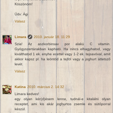
Köszönöm!
Üdv: Ági
Válasz
Limara
2010. január 18. 11:29
Szia! Az aszkorbinsav por alakú C vitamin.
Gyógyszertárakban kapható. Ha nincs elhagyhatod, vagy
kiválthatod 1 ek. enyhe ecettel vagy 1-2 ek. tejsavóval, amit
akkor kapsz pl. ha leöntöd a tejföl vagy a joghurt áttetsző
levét.
Válasz
Katina
2010. március 2. 14:32
Limara kedves!
egy olyan kér(d)ésem lenne, tudnál-e kitalálni olyan
receptet, ami kis akár joghurtos zsemle és sütőporral
készül.