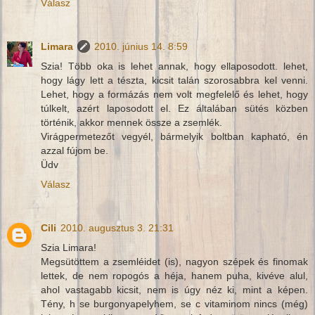
Válasz
Limara
2010. június 14. 8:59
Szia! Több oka is lehet annak, hogy ellaposodott. lehet,
hogy lágy lett a tészta, kicsit talán szorosabbra kel venni.
Lehet, hogy a formázás nem volt megfelelő és lehet, hogy
túlkelt, azért laposodott el. Ez általában sütés közben
történik, akkor mennek össze a zsemlék.
Virágpermetezőt vegyél, bármelyik boltban kapható, én
azzal fújom be.
Üdv
Válasz
Cili
2010. augusztus 3. 21:31
Szia Limara!
Megsütöttem a zsemléidet (is), nagyon szépek és finomak
lettek, de nem ropogós a héja, hanem puha, kivéve alul,
ahol vastagabb kicsit, nem is úgy néz ki, mint a képen.
Tény, h se burgonyapelyhem, se c vitaminom nincs (még)