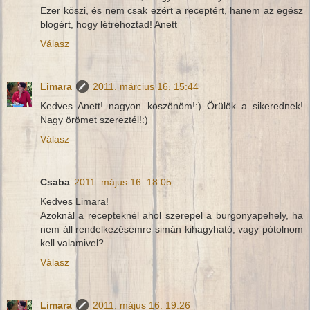
Ezer köszi, és nem csak ezért a receptért, hanem az egész
blogért, hogy létrehoztad! Anett
Válasz
Limara
2011. március 16. 15:44
Kedves Anett! nagyon köszönöm!:) Örülök a sikerednek!
Nagy örömet szereztél!:)
Válasz
Csaba
2011. május 16. 18:05
Kedves Limara!
Azoknál a recepteknél ahol szerepel a burgonyapehely, ha
nem áll rendelkezésemre simán kihagyható, vagy pótolnom
kell valamivel?
Válasz
Limara
2011. május 16. 19:26