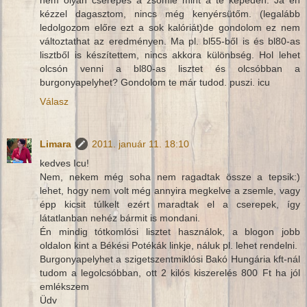
kézzel dagasztom, nincs még kenyérsütőm. (legalább
ledolgozom előre ezt a sok kalóriát)de gondolom ez nem
változtathat az eredményen. Ma pl. bl55-ből is és bl80-as
lisztből is készítettem, nincs akkora különbség. Hol lehet
olcsón venni a bl80-as lisztet és olcsóbban a
burgonyapelyhet? Gondolom te már tudod. puszi. icu
Válasz
Limara
2011. január 11. 18:10
kedves Icu!
Nem, nekem még soha nem ragadtak össze a tepsik:)
lehet, hogy nem volt még annyira megkelve a zsemle, vagy
épp kicsit túlkelt ezért maradtak el a cserepek, így
látatlanban nehéz bármit is mondani.
Én mindig tótkomlósi lisztet használok, a blogon jobb
oldalon kint a Békési Potékák linkje, náluk pl. lehet rendelni.
Burgonyapelyhet a szigetszentmiklósi Bakó Hungária kft-nál
tudom a legolcsóbban, ott 2 kilós kiszerelés 800 Ft ha jól
emlékszem
Üdv