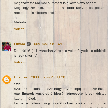
megszavazta.Ma már süthetem is a következő adagot :)
Még egyszer köszönöm és a többi kenyér és pékáru
receptedet is kifogom próbálni.
Melinda
Válasz
Limara
2009. május 8. 14:16
De örülök! :)) Kíváncsian várom a véleményedet a többiről
is! Sok sikert! :))
Válasz
Unknown
2009. május 23. 11:28
Szia!
Szuper az oldalad, tetszik nagyon! A receptjeidért ezer hála,
már Emargit kenyérsütő blogját böngészve is sok ötletet
kaptam Tőled.
Én jénai tálban, vagy cseréptálban szoktam sütni, de
kipróbálnám a sütőzacsit, a nagyobb hely miatt. Kicsit attól