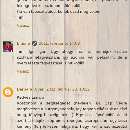
felengedve keleszteném sütés előtt...
Ha van tapasztalatod, kérlek oszd meg velem.
Timi
Válasz
Limara
2011. február 5. 14:09
Timi! Ige, igen! Úgy, ahogy írod! Én mondjuk kisütve
szoktam lefagyasztani, így azonnal van péksütim, de a
nyers tészta fagyasztása is működik!
Válasz
Barbara Ujvari
2011. február 23. 10:22
Kedves Limara!
Köszönöm a segítségedet (névtelen jan. 21)! Végre
megérkezett a burgonyapehely, így tegnap elkészült az első
adag, tényleg beszélgettek...:). Egy kis szépséghibájuk lett
azért, a tetejük szép piros, ropogós, cserepes ám egy kissé
kemény (férj lelkesen felajánlja, hogy kér a szomszédtól