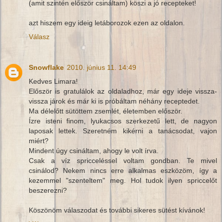
(amit szintén először csináltam) köszi a jó recepteket!
azt hiszem egy ideig letáborozok ezen az oldalon.
Válasz
Snowflake
2010. június 11. 14:49
Kedves Limara!
Először is gratulálok az oldaladhoz, már egy ideje vissza-
vissza járok és már ki is próbáltam néhány receptedet.
Ma délelőtt sütöttem zsemlét, életemben először.
Ízre isteni finom, lyukacsos szerkezetű lett, de nagyon
laposak lettek. Szeretném kikérni a tanácsodat, vajon
miért?
Mindent úgy csináltam, ahogy le volt írva.
Csak a víz spricceléssel voltam gondban. Te mivel
csinálod? Nekem nincs erre alkalmas eszközöm, így a
kezemmel "szenteltem" meg. Hol tudok ilyen spriccelőt
beszerezni?
Köszönöm válaszodat és további sikeres sütést kívánok!