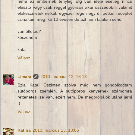
néha az embernek tényleg alig van ideje esetleg nincs
élesztő vagy csak reggel gyorsan akar összedobni valamit
előkészületek nélkül. egyszer régen egy dr oetker receptet
csináltam meg, kb 10 évesen de azt nem találom sehol
van ötleted?
köszönöm
kata
Válasz
Limara
2010. március 12. 16:18
Szia Kata! Őszintén szólva még nem gondolkodtam
sütőporos zsemlén. A sütőporos kenyérnek számomra
rettenetes íze van, ezért nem. De megpróbálok utána járni
:)
Válasz
Katina
2010. március 13. 13:05