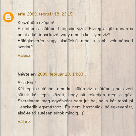
erie
2009. február 18. 23:15
Köszönöm szépen!
Én tettem a sütőbe 1 tepsibe vizet. Elvileg a gőz onnan is
bejut a két tepsi közé, vagy nem is kell ilyen víz?
Hőlégkeverés vagy alsó/felső mód a jobb véleményed
szerint?
Válasz
Névtelen
2009. február 19. 14:03
Szia Erie!
Két tepsis sütéshez nem kell külön víz a sütőbe, pont azért
sütjük két tepsi között, hogy ott rekedjen meg a gőz.
Szereintem meg egyébként sem jut be, ha a két tepsi jól
illeszkedik egymáshoz. Én nem használok hőlégkeverést,
alsó-felső sütésen sütök mindig. :))
Válasz