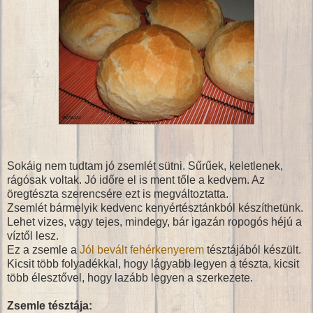
Sokáig nem tudtam jó zsemlét sütni. Sűrűek, keletlenek,
rágósak voltak. Jó időre el is ment tőle a kedvem. Az
öregtészta szerencsére ezt is megváltoztatta.
Zsemlét bármelyik kedvenc kenyértésztánkból készíthetünk.
Lehet vizes, vagy tejes, mindegy, bár igazán ropogós héjú a
víztől lesz.
Ez a zsemle a
Jól bevált fehérkenyerem
tésztájából készült.
Kicsit több folyadékkal, hogy lágyabb legyen a tészta, kicsit
több élesztővel, hogy lazább legyen a szerkezete.
Zsemle tésztája: