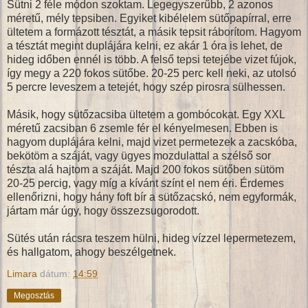
Sütni 2 féle módon szoktam. Legegyszerűbb, 2 azonos
méretű, mély tepsiben. Egyiket kibélelem sütőpapírral, erre
ültetem a formázott tésztát, a másik tepsit ráborítom. Hagyom
a tésztát megint duplájára kelni, ez akár 1 óra is lehet, de
hideg időben ennél is több. A felső tepsi tetejébe vizet fújok,
így megy a 220 fokos sütőbe. 20-25 perc kell neki, az utolsó
5 percre leveszem a tetejét, hogy szép pirosra sülhessen.
Másik, hogy sütőzacsiba ültetem a gombócokat. Egy XXL
méretű zacsiban 6 zsemle fér el kényelmesen. Ebben is
hagyom duplájára kelni, majd vizet permetezek a zacskóba,
bekötöm a száját, vagy ügyes mozdulattal a szélső sor
tészta alá hajtom a száját. Majd 200 fokos sütőben sütöm
20-25 percig, vagy míg a kívánt színt el nem éri. Érdemes
ellenőrizni, hogy hány foft bír a sütőzacskó, nem egyformák,
jártam már úgy, hogy összezsugorodott.
Sütés után rácsra teszem hülni, hideg vízzel lepermetezem,
és hallgatom, ahogy beszélgetnek.
Limara
dátum:
14:59
Megosztás