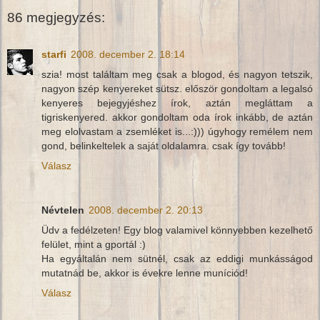
86 megjegyzés:
starfi
2008. december 2. 18:14
szia! most találtam meg csak a blogod, és nagyon tetszik,
nagyon szép kenyereket sütsz. először gondoltam a legalsó
kenyeres bejegyjéshez írok, aztán megláttam a
tigriskenyered. akkor gondoltam oda írok inkább, de aztán
meg elolvastam a zsemléket is...:))) úgyhogy remélem nem
gond, belinkeltelek a saját oldalamra. csak így tovább!
Válasz
Névtelen
2008. december 2. 20:13
Üdv a fedélzeten! Egy blog valamivel könnyebben kezelhető
felület, mint a gportál :)
Ha egyáltalán nem sütnél, csak az eddigi munkásságod
mutatnád be, akkor is évekre lenne muníciód!
Válasz