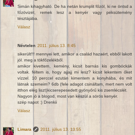
Simán kihagyható. De ha netán krumplit főzöl, ki ne öntsd a
főzövizét, remek lesz a kenyér vagy péksütemény
tésztájába.
Válasz
Névtelen
2011. július 13. 8:45
sikerült!!! mennyei lett, amikor a család hazaért, ebből lakott
jól. meg a tökfőzelékből.
amikor kivettem, kemény, kicsit barnás kis gombóckák
voltak. féltem is, hogy ajjajj mi lesz? kicsit lekentem őket
vízzel. 10 perccel ezután kimentem a konyhába, és mit
látnak szemeim? 6db (fele adagot csináltam, mert nem volt
itthon elég liszt)kicserepesedett gyönyőrű kis zsemlécslét.
Nagyon jó a blogod, most van készül a sörös kenyér.
szép napot :) Drenkii
Válasz
Limara
2011. július 13. 13:55