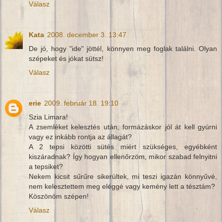
Válasz
Kata
2008. december 3. 13:47
De jó, hogy "ide" jöttél, könnyen meg foglak találni. Olyan
szépeket és jókat sütsz!
Válasz
erie
2009. február 18. 19:10
Szia Limara!
A zsemléket kelesztés után, formázáskor jól át kell gyúrni
vagy ez inkább rontja az állagát?
A 2 tepsi közötti sütés miért szükséges, egyébként
kiszáradnak? Így hogyan ellenőrzöm, mikor szabad felnyitni
a tepsiket?
Nekem kicsit sűrűre sikerültek, mi teszi igazán könnyűvé,
nem kelesztettem meg eléggé vagy kemény lett a tésztám?
Köszönöm szépen!
Válasz