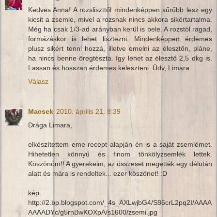
Kedves Anna! A rozsliszttől mindenképpen sűrűbb lesz egy
kicsit a zsemle, mivel a rozsnak nincs akkora sikértartalma.
Még ha csak 1/3-ad arányban kerül is bele. A rozstól ragad,
formázáskor is lehet lisztezni. Mindenképpen érdemes
plusz sikért tenni hozzá, illetve emelni az élesztőn, pláne,
ha nincs benne öregtészta. így lehet az élesztő 2,5 dkg is.
Lassan és hosszan érdemes keleszteni. Üdv, Limara
Válasz
Macsek
2010. április 21. 8:39
Drága Limara,
elkészítettem eme recept alapján én is a saját zsemlémet.
Hihetetlen könnyű és finom tönkölyzsemlék lettek.
Köszönöm!! A gyerekeim, az összeset megették egy délután
alatt és mára is rendeltek... ezer köszönet! :D
kép:
http://2.bp.blogspot.com/_4s_AXLwjbG4/S86crL2pq2I/AAAA
AAAADYc/g5rnBwKOXpA/s1600/zsemi.jpg