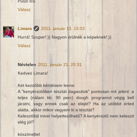
Puszi Icu
Válasz
Limara
2011. január 13. 15:03
Hurrá! Szuper!:)) Nagyon örülnék a képeknek!:))
Válasz
Névtelen
2011. január 21. 20:31
Kedves Limara!
Két kezdőbb kérdésem lenne:
A "kenyérsütőben tésztát dagasztok" pontosan mit jelent: a
teljes (nálam kb. 90 perc) dough programot végig kell
járatni, vagy ennek csak az elejét? Ha az utóbbit érted
alatta, akkor mikor vegyem ki a tésztát?
Kelesztőtál mivel helyettesíthető? A kenyérsütő nem keleszti
elég jól?
köszönettel