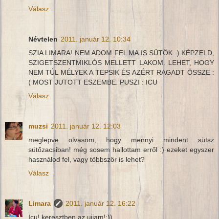
Válasz
Névtelen
2011. január 12. 10:34
SZIA LIMARA! NEM ADOM FEL MA IS SÜTÖK :) KÉPZELD,
SZIGETSZENTMIKLÓS MELLETT LAKOM. LEHET, HOGY
NEM TÚL MÉLYEK A TEPSIK ÉS AZÉRT RAGADT ÖSSZE :
( MOST JUTOTT ESZEMBE. PUSZI : ICU
Válasz
muzsi
2011. január 12. 12:03
meglepve olvasom, hogy mennyi mindent sütsz
sütőzacsiban! még sosem hallottam erről :) ezeket egyszer
használod fel, vagy többször is lehet?
Válasz
Limara
2011. január 12. 16:22
Icu! keresztben az ujjam!:))