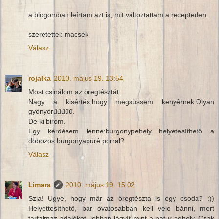
a blogomban leírtam azt is, mit változtattam a recepteden.
szeretettel: macsek
Válasz
rojalka
2010. május 19. 13:54
Most csinálom az öregtésztát.
Nagy a kisértés,hogy megsüssem kenyérnek.Olyan
gyönyörűűűűű.
De ki birom.
Egy kérdésem lenne:burgonypehely helyetesíthető a
dobozos burgonyapüré porral?
Válasz
Limara
2010. május 19. 15:02
Szia! Ugye, hogy már az öregtészta is egy csoda? :))
Helyettesíthető, bár óvatosabban kell vele bánni, mert
tartalmaz adalékot, jobban lágyít mint a natur pehely. Csak