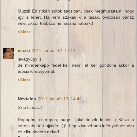
Muzsi! Én ritkán sütök zacsiban, csak megmutattam, hogy
így is lehet. Ha nem szakad ki a tasak, óvatosan bánsz
vele, akkor többször is használhatóak:)
Válasz
muzsi
2011. január 12. 17:14
javagyúgy :)
de mindenképp fedél kell neki? át kell gondolni akkor a
tepsiállományomat.
Válasz
Névtelen
2011. január 13. 14:42
Szia Limara!
Ropogós, cserepes, nagy. Tökéletesek lettek :) Köszi a
keresztbe tett ujjakért :))!! Legszívesebben lefényképezném
és elküldeném neked.