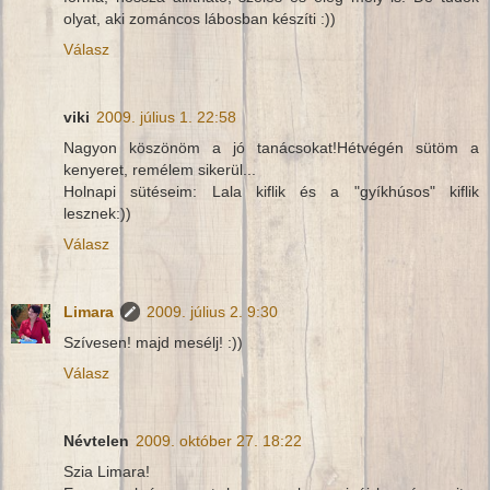
olyat, aki zománcos lábosban készíti :))
Válasz
viki
2009. július 1. 22:58
Nagyon köszönöm a jó tanácsokat!Hétvégén sütöm a
kenyeret, remélem sikerül...
Holnapi sütéseim: Lala kiflik és a "gyíkhúsos" kiflik
lesznek:))
Válasz
Limara
2009. július 2. 9:30
Szívesen! majd mesélj! :))
Válasz
Névtelen
2009. október 27. 18:22
Szia Limara!