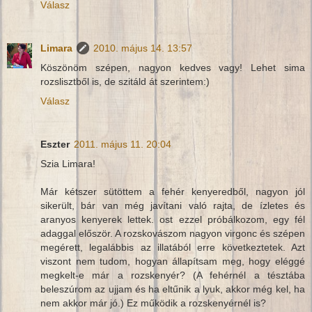
Válasz
Limara
2010. május 14. 13:57
Köszönöm szépen, nagyon kedves vagy! Lehet sima
rozslisztből is, de szitáld át szerintem:)
Válasz
Eszter
2011. május 11. 20:04
Szia Limara!
Már kétszer sütöttem a fehér kenyeredből, nagyon jól
sikerült, bár van még javítani való rajta, de ízletes és
aranyos kenyerek lettek. ost ezzel próbálkozom, egy fél
adaggal először. A rozskovászom nagyon virgonc és szépen
megérett, legalábbis az illatából erre következtetek. Azt
viszont nem tudom, hogyan állapítsam meg, hogy eléggé
megkelt-e már a rozskenyér? (A fehérnél a tésztába
beleszúrom az ujjam és ha eltűnik a lyuk, akkor még kel, ha
nem akkor már jó.) Ez működik a rozskenyérnél is?