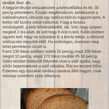
tárolták őket, stb...
A begyúrt tésztát visszateszem a kelesztőtálba és kb. 30
percig pihentetem. Ezután megformázom, beleteszem a
sütőedényben, ráhúzok egy sütőzacskót és hagyom kelni. A
kelési idő bizony sokat változhat. Függ a kovász
minőségétől, a kinti hőmérséklettől, stb. Volt, hogy szépen
megkelt 2 óra alatt, de volt hogy 6 órát is kelt. Kelés közben
ügyelni kell, hogy ne száradjon ki a tészta teteje, a ráhúzott
sütőzacskó megvédi ettől. Ha szükséges, óvatosan meg
lehet permetezni vízzel is.
Forró 230 fokos sütőben sütöm 10 percig, majd 200 fokon
megint 10 percig, végül 170 fokon további 45-50 percig.
Sütés közben többször löttyintek vizet a sütő aljába, vagy
sűrűn bepermetezek a sütő oldalára. Rácsra teszem hűlni.
Érdemes egy éjszakát ruhába csavarva állni hagyni, csak
másnap szeletelni szép vékonyra.