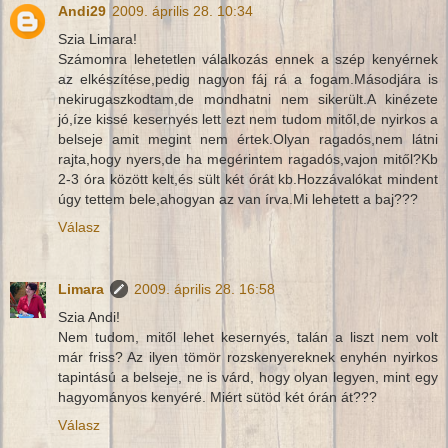
Andi29
2009. április 28. 10:34
Szia Limara!
Számomra lehetetlen válalkozás ennek a szép kenyérnek
az elkészítése,pedig nagyon fáj rá a fogam.Másodjára is
nekirugaszkodtam,de mondhatni nem sikerült.A kinézete
jó,íze kissé kesernyés lett ezt nem tudom mitől,de nyirkos a
belseje amit megint nem értek.Olyan ragadós,nem látni
rajta,hogy nyers,de ha megérintem ragadós,vajon mitől?Kb
2-3 óra között kelt,és sült két órát kb.Hozzávalókat mindent
úgy tettem bele,ahogyan az van írva.Mi lehetett a baj???
Válasz
Limara
2009. április 28. 16:58
Szia Andi!
Nem tudom, mitől lehet kesernyés, talán a liszt nem volt
már friss? Az ilyen tömör rozskenyereknek enyhén nyirkos
tapintású a belseje, ne is várd, hogy olyan legyen, mint egy
hagyományos kenyéré. Miért sütöd két órán át???
Válasz