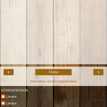
‹
›
Főoldal
Internetes verzió megtekintése
KÖZREMŰKÖDŐK
Limara
Limara