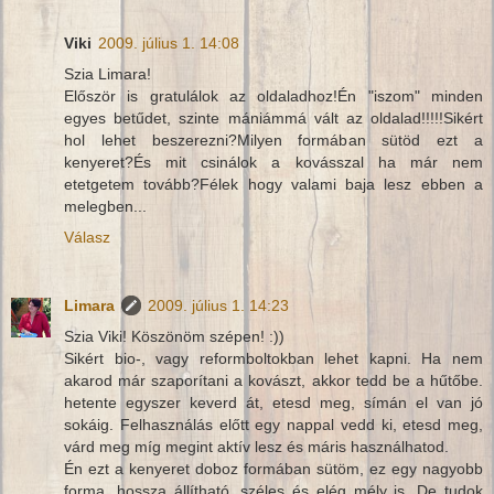
Viki
2009. július 1. 14:08
Szia Limara!
Először is gratulálok az oldaladhoz!Én "iszom" minden
egyes betűdet, szinte mániámmá vált az oldalad!!!!!Sikért
hol lehet beszerezni?Milyen formában sütöd ezt a
kenyeret?És mit csinálok a kovásszal ha már nem
etetgetem tovább?Félek hogy valami baja lesz ebben a
melegben...
Válasz
Limara
2009. július 1. 14:23
Szia Viki! Köszönöm szépen! :))
Sikért bio-, vagy reformboltokban lehet kapni. Ha nem
akarod már szaporítani a kovászt, akkor tedd be a hűtőbe.
hetente egyszer keverd át, etesd meg, símán el van jó
sokáig. Felhasználás előtt egy nappal vedd ki, etesd meg,
várd meg míg megint aktív lesz és máris használhatod.
Én ezt a kenyeret doboz formában sütöm, ez egy nagyobb
forma, hossza állítható, széles és elég mély is. De tudok