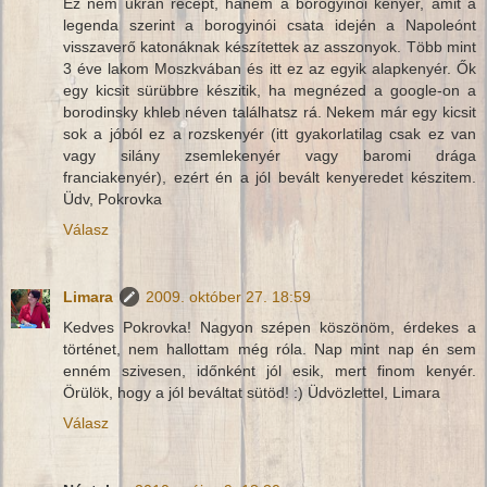
Ez nem ukrán recept, hanem a borogyinói kenyér, amit a
legenda szerint a borogyinói csata idején a Napoleónt
visszaverő katonáknak készítettek az asszonyok. Több mint
3 éve lakom Moszkvában és itt ez az egyik alapkenyér. Ők
egy kicsit sürübbre készitik, ha megnézed a google-on a
borodinsky khleb néven találhatsz rá. Nekem már egy kicsit
sok a jóból ez a rozskenyér (itt gyakorlatilag csak ez van
vagy silány zsemlekenyér vagy baromi drága
franciakenyér), ezért én a jól bevált kenyeredet készitem.
Üdv, Pokrovka
Válasz
Limara
2009. október 27. 18:59
Kedves Pokrovka! Nagyon szépen köszönöm, érdekes a
történet, nem hallottam még róla. Nap mint nap én sem
enném szivesen, időnként jól esik, mert finom kenyér.
Örülök, hogy a jól beváltat sütöd! :) Üdvözlettel, Limara
Válasz