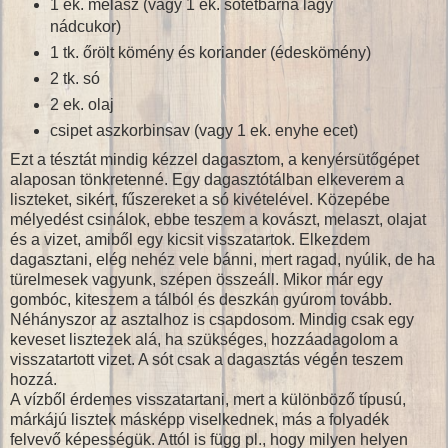
1 ek. melasz (vagy 1 ek. sötétbarna lágy
nádcukor)
1 tk. őrölt kömény és koriander (édeskömény)
2 tk. só
2 ek. olaj
csipet aszkorbinsav (vagy 1 ek. enyhe ecet)
Ezt a tésztát mindig kézzel dagasztom, a kenyérsütőgépet
alaposan tönkretenné. Egy dagasztótálban elkeverem a
liszteket, sikért, fűszereket a só kivételével. Közepébe
mélyedést csinálok, ebbe teszem a kovászt, melaszt, olajat
és a vizet, amiből egy kicsit visszatartok. Elkezdem
dagasztani, elég nehéz vele bánni, mert ragad, nyúlik, de ha
türelmesek vagyunk, szépen összeáll. Mikor már egy
gombóc, kiteszem a tálból és deszkán gyúrom tovább.
Néhányszor az asztalhoz is csapdosom. Mindig csak egy
keveset lisztezek alá, ha szükséges, hozzáadagolom a
visszatartott vizet. A sót csak a dagasztás végén teszem
hozzá.
A vízből érdemes visszatartani, mert a különböző típusú,
márkájú lisztek másképp viselkednek, más a folyadék
felvevő képességük. Attól is függ pl., hogy milyen helyen