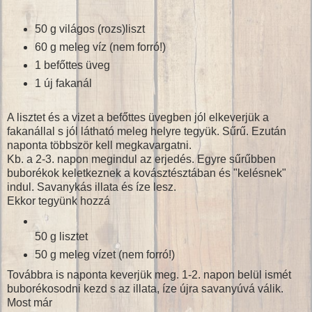
50 g világos (rozs)liszt
60 g meleg víz (nem forró!)
1 befőttes üveg
1 új fakanál
A lisztet és a vizet a befőttes üvegben jól elkeverjük a
fakanállal s jól látható meleg helyre tegyük. Sűrű. Ezután
naponta többször kell megkavargatni.
Kb. a 2-3. napon megindul az erjedés. Egyre sűrűbben
buborékok keletkeznek a kovásztésztában és "kelésnek"
indul. Savanykás illata és íze lesz.
Ekkor tegyünk hozzá
50 g lisztet
50 g meleg vízet (nem forró!)
Továbbra is naponta keverjük meg. 1-2. napon belül ismét
buborékosodni kezd s az illata, íze újra savanyúvá válik.
Most már