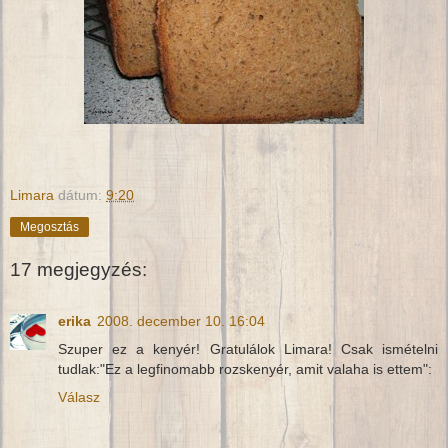
Limara
dátum:
9:20
Megosztás
17 megjegyzés:
erika
2008. december 10. 16:04
Szuper ez a kenyér! Gratulálok Limara! Csak ismételni
tudlak:"Ez a legfinomabb rozskenyér, amit valaha is ettem":
Válasz