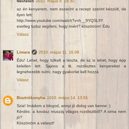
Névtelen
2010. május 9. 18:30
az én kenyerem, nem eszerint a recept szerint készült, de
ilyen lett:
http://www.youtube.com/watch?v=h__9YQSLflY
esetleg tudsz segíteni, hogy miért? köszönöm! Édu
Válasz
Limara
2010. május 11. 16:08
Édu! Lehet, hogy túlkelt a tészta, de az is lehet, hogy épp
keletlen lett. Sajnos a tk. rozslisztes kenyereket a
legnehezebb sütni, nagy gyakorlat kell hozzá.
Válasz
Bisztrókonyha
2010. május 14. 13:55
Szia! Imádom a blogod, annyi jó dolog van benne :)
Kérdés: a kovász muszáj világos rozslisztből? A sima nem
jó?
Köszönöm a választ!