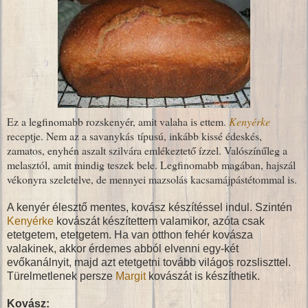
Ez a legfinomabb rozskenyér, amit valaha is ettem.
Kenyérke
receptje. Nem az a savanykás típusú, inkább kissé édeskés,
zamatos, enyhén aszalt szilvára emlékeztető ízzel. Valószínűleg a
melasztól, amit mindig teszek bele. Legfinomabb magában, hajszál
vékonyra szeletelve, de mennyei mazsolás kacsamájpástétommal is.
A kenyér élesztő mentes, kovász készítéssel indul. Szintén
Kenyérke
kovászát készítettem valamikor, azóta csak
etetgetem, etetgetem. Ha van otthon fehér kovásza
valakinek, akkor érdemes abból elvenni egy-két
evőkanálnyit, majd azt etetgetni tovább világos rozsliszttel.
Türelmetlenek persze
Margit
kovászát is készíthetik.
Kovász: