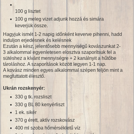
100 g lisztet
100 g meleg vizet adjunk hozzá és simára
keverjük össze.
Hagyjuk ismét 1-2 napig időnként keverve pihenni, hadd
induljon erjedésnek és kelésnek
Ezután a kész, jelentősebb mennyiségű kovászunkat 2-
3 alkalommal egyenletesen elosztva szaporítsuk fel a
sütéshez a kívánt mennyiségre + 2 kanálnyit a hűtőbe
tároláshoz. A szaporítások között legyen 1-1 nap.
A kovász minden egyes alkalommal szépen feljön mint a
megfuttatott élesztő.
Ukrán rozskenyér:
330 g tk. rozsliszt
330 g BL 80 kenyérliszt
1 ek. sikér
370 g érett, aktív rozskovász
400 ml szoba hőmérsékletű víz