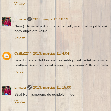
Válasz
Limara
2011. május 12. 10:19
Nem:) De mivel ezt formában sütjük, szemmel is jól látszik,
hogy duplájára kelt-e:)
Válasz
Csilla2244
2013. március 11. 4:04
Szia Limara,külföldön élek és eddig csak sötét rozslisztet
találtam. Szerinted azzal is sikerülne a kovàsz? Köszi ,Csilla
Válasz
Limara
2013. március 11. 15:00
Szia! Nem ismerem, de gondolom, igen...
Válasz