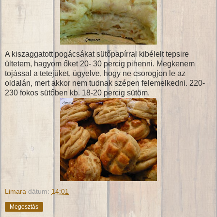
A kiszaggatott pogácsákat sütőpapírral kibélelt tepsire
ültetem, hagyom őket 20- 30 percig pihenni. Megkenem
tojással a tetejüket, ügyelve, hogy ne csorogjon le az
oldalán, mert akkor nem tudnak szépen felemelkedni. 220-
230 fokos sütőben kb. 18-20 percig sütöm.
Limara
dátum:
14:01
Megosztás