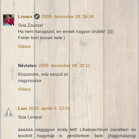
Limara
2009. december 28. 16:34
Szia Zsuzsa!
Ha nem haragszol, én ennek nagyon örülök! :))))
Fehér bort teszek bele:)
Válasz
Névtelen
2009. december 28. 20:11
Köszönöm, már készül is!
nagyzsuzsa
Válasz
Laci
2010. április 3. 12:01
Szia Limara!
áááááá nagggyon király lett! Libatepertővel csináltam és
lesütött hagymát is perdítettem bele (hagymáspogi