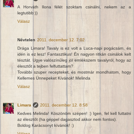
A Horváth Ilona félét szoktam csinálni, nekem az a
legtutibb:))
Válasz
Névtelen
2011. december 12. 7:02
Drága Limara! Tavaly is ez volt a Luca-napi pogácsám, és
idén is ez lesz! Fantasztikus! Én nagyon ritkán csinálok kelt
tésztát. Ugye valószínűleg jól emlékszem tavalyról, hogy az
élesztőt a tejben felfuttattam?
További szuper recepteket, és mostmár mondhatom, hogy
Kellemes Ünnepeket Kívánok! Melinda
Válasz
Limara
2011. december 12. 8:58
Kedves Melinda! Köszönöm szépen! :) Igen, fel kell futtatni
az élesztőt (ha géppel dagasztod akkor nem fontos).
Boldog Karácsonyt kívánok! :)
Válasz