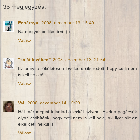
35 megjegyzés:
Fehérnyúl
2008. december 13. 15:40
Na megyek cetliket írni :):):)
Válasz
"saját levében"
2008. december 13. 21:54
Ez annyira tökéletesen levelesre sikeredett, hogy cetli nem
is kell hozzá!
Válasz
Vali
2008. december 14. 10:29
Hát már megint feladtad a leckét szívem. Ezek a pogácsák
olyan csábítóak, hogy cetli nem is kell bele, aki ilyet süt az
elkel cetli nélkül is.
Válasz