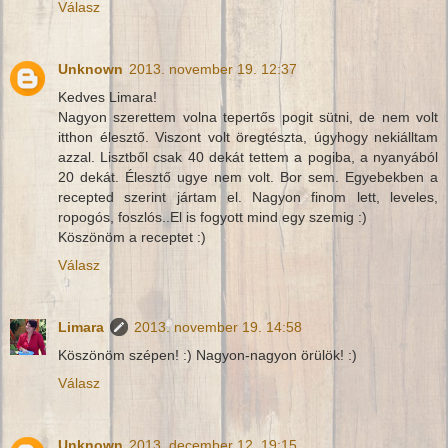
Válasz
Unknown
2013. november 19. 12:37
Kedves Limara!
Nagyon szerettem volna tepertős pogit sütni, de nem volt
itthon élesztő. Viszont volt öregtészta, úgyhogy nekiálltam
azzal. Lisztből csak 40 dekát tettem a pogiba, a nyanyából
20 dekát. Élesztő ugye nem volt. Bor sem. Egyebekben a
recepted szerint jártam el. Nagyon finom lett, leveles,
ropogós, foszlós..El is fogyott mind egy szemig :)
Köszönöm a receptet :)
Válasz
Limara
2013. november 19. 14:58
Köszönöm szépen! :) Nagyon-nagyon örülök! :)
Válasz
Unknown
2013. december 12. 19:15