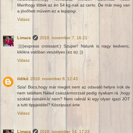
Merthogy lőttek az én 54 kg-nak az certo. De már meg van
a jövőheti művem:ez a tepipogi.
Válasz
Limara
2010. november 7. 16:21
:))))express croissant:) Szuper! Nálunk is nagy kedvenc,
kilókra valóban veszélyes (ez is).:))
Válasz
ildikó
2010. november 8. 12:43
Szia! Bocs,hogy már megint nem az odavaló helyre írok de
nem találtam Nálad császármorzsát pedig nyakam rá ,hogy
szoktál csinálni-ki nem? Nem raknál ki egy olyan igazi JÓT
a tutti tippjeiddel? Köszipuszi érte
Válasz
Limara
2010. november 14. 17:23