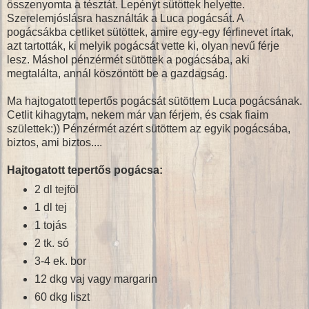
összenyomta a tésztát. Lepényt sütöttek helyette.
Szerelemjóslásra használták a Luca pogácsát. A
pogácsákba cetliket sütöttek, amire egy-egy férfinevet írtak,
azt tartották, ki melyik pogácsát vette ki, olyan nevű férje
lesz. Máshol pénzérmét sütöttek a pogácsába, aki
megtalálta, annál köszöntött be a gazdagság.
Ma hajtogatott tepertős pogácsát sütöttem Luca pogácsának.
Cetlit kihagytam, nekem már van férjem, és csak fiaim
születtek:)) Pénzérmét azért sütöttem az egyik pogácsába,
biztos, ami biztos....
Hajtogatott tepertős pogácsa:
2 dl tejföl
1 dl tej
1 tojás
2 tk. só
3-4 ek. bor
12 dkg vaj vagy margarin
60 dkg liszt