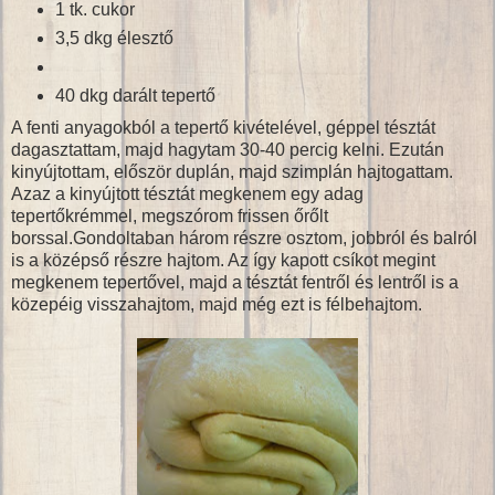
1 tk. cukor
3,5 dkg élesztő
40 dkg darált tepertő
A fenti anyagokból a tepertő kivételével, géppel tésztát
dagasztattam, majd hagytam 30-40 percig kelni. Ezután
kinyújtottam, először duplán, majd szimplán hajtogattam.
Azaz a kinyújtott tésztát megkenem egy adag
tepertőkrémmel, megszórom frissen őrőlt
borssal.Gondoltaban három részre osztom, jobbról és balról
is a középső részre hajtom. Az így kapott csíkot megint
megkenem tepertővel, majd a tésztát fentről és lentről is a
közepéig visszahajtom, majd még ezt is félbehajtom.