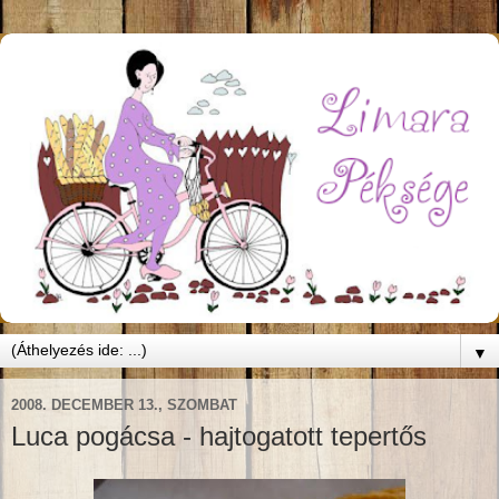
▼
2008. DECEMBER 13., SZOMBAT
Luca pogácsa - hajtogatott tepertős