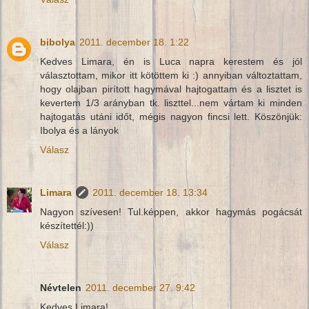
bibolya
2011. december 18. 1:22
Kedves Limara, én is Luca napra kerestem és jól
választottam, mikor itt kötöttem ki :) annyiban változtattam,
hogy olajban pirított hagymával hajtogattam és a lisztet is
kevertem 1/3 arányban tk. liszttel...nem vártam ki minden
hajtogatás utáni időt, mégis nagyon fincsi lett. Köszönjük:
Ibolya és a lányok
Válasz
Limara
2011. december 18. 13:34
Nagyon szívesen! Tul.képpen, akkor hagymás pogácsát
készítettél:))
Válasz
Névtelen
2011. december 27. 9:42
Kedves Limara!