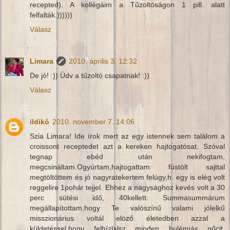
recepted). A kollégáim a Tűzoltóságon 1 pill. alatt
felfalták.))))))
Válasz
Limara
2010. április 3. 12:32
De jó! :)) Üdv a tűzoltó csapatnak! :))
Válasz
ildikó
2010. november 7. 14:06
Szia Limara! Ide írok mert az egy istennek sem találom a
croissont receptedet azt a kereken hajtogatósat. Szóval
tegnap ebéd után nekifogtam,
megcsináltam.Ogyúrtam,hajtogattam füstölt sajttal
megtöltöttem és jó nagyratekertem felúgy,h. egy is elég volt
reggelire 1pohár tejjel. Ehhez a nagysághoz kevés volt a 30
perc sütési idő, 40kellett. Summasummárum
megállapítottam,hogy Te valószínű valami jólelkű
misszionárius voltál elöző életedben azzal a
küldetéssel,hogy felhízlalsz minden bulémiás nőcit.