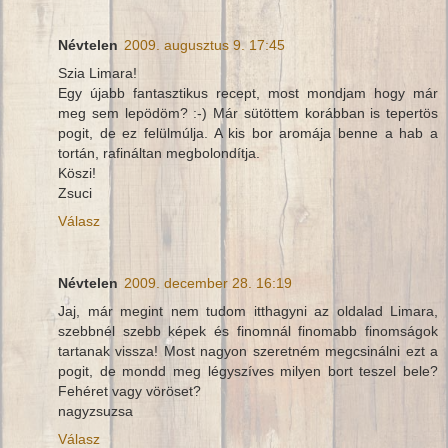
Névtelen
2009. augusztus 9. 17:45
Szia Limara!
Egy újabb fantasztikus recept, most mondjam hogy már
meg sem lepödöm? :-) Már sütöttem korábban is tepertös
pogit, de ez felülmúlja. A kis bor aromája benne a hab a
tortán, rafináltan megbolondítja.
Köszi!
Zsuci
Válasz
Névtelen
2009. december 28. 16:19
Jaj, már megint nem tudom itthagyni az oldalad Limara,
szebbnél szebb képek és finomnál finomabb finomságok
tartanak vissza! Most nagyon szeretném megcsinálni ezt a
pogit, de mondd meg légyszíves milyen bort teszel bele?
Fehéret vagy vöröset?
nagyzsuzsa
Válasz