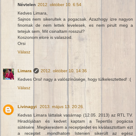
Névtelen
2012. október 10. 6:54
Kedves Limara,
Sajnos nem sikerultek a pogacsak. Azazhogy izre nagyon
finomak de nem lettek levelesek, es nem pirult meg a
tetejuk sem. Mit csinaltam rosszul?
Koszonom elore is valaszod.
Orsi
Válasz
Limara
2012. október 10. 14:36
Kedves Orsi! nagy a valószínűsége, hogy túlkelesztetted! :(
Válasz
Livinagyi
2013. május 13. 20:26
Kedvas Limara láttalak vasárnap (12.05. 2013) az RTL TV.
Hiradójában és kedvet kaptam a Tepertős pogácsa
sütésére .Megkerestem a receptjeidet és kiválasztottam ezt
a receptet ..mondhatom Istenien sikerült az egész