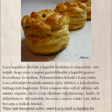
Luca napjához fűződik a legtöbb hiedelem és népszokás. Azt
tartják, hogy ezen a napon garázdálkodik a legtöbb gonosz
boszorkány és szellem. Felismerésükre készül a Luca széke.
Luca előestéjén bezártak minden ajtót, ablakot, a kulcslyukba
fokhagymát dugdostak. Ezen a napon tilos volt jó néhány női
munka végzése, de ez a nap alkalmas volt házasság-, halál-, és
időjóslásra is. Azt tartották, ha ezen a napon valaki varr, akkor
bevarrja a tyúkok fenekét.
Tilos volt kenyeret sütni, mert Luca ráült a lapátra és