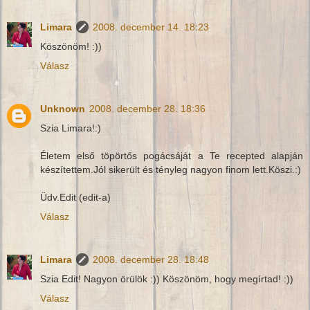
Limara
2008. december 14. 18:23
Köszönöm! :))
Válasz
Unknown
2008. december 28. 18:36
Szia Limara!:)
Életem első töpörtős pogácsáját a Te recepted alapján
készítettem.Jól sikerült és tényleg nagyon finom lett.Köszi.:)
Üdv.Edit (edit-a)
Válasz
Limara
2008. december 28. 18:48
Szia Edit! Nagyon örülök :)) Köszönöm, hogy megírtad! :))
Válasz