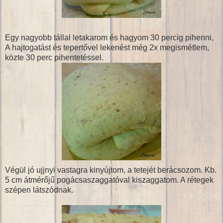
Egy nagyobb tállal letakarom és hagyom 30 percig pihenni,
A hajtogatást és tepertővel lekenést még 2x megismétlem,
közte 30 perc pihentetéssel.
Végül jó ujjnyi vastagra kinyújtom, a tetejét berácsozom. Kb.
5 cm átmérőjű pogácsaszaggatóval kiszaggatom. A rétegek
szépen látszódnak.