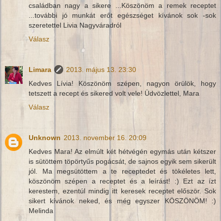
családban nagy a sikere ...Köszönöm a remek receptet
...további jó munkát erőt egészséget kívánok sok -sok
szeretettel Livia Nagyváradról
Válasz
Limara
2013. május 13. 23:30
Kedves Lívia! Köszönöm szépen, nagyon örülök, hogy
tetszett a recept és sikered volt vele! Üdvözlettel, Mara
Válasz
Unknown
2013. november 16. 20:09
Kedves Mara! Az elmúlt két hétvégén egymás után kétszer
is sütöttem töpörtyűs pogácsát, de sajnos egyik sem sikerült
jól. Ma megsütöttem a te receptedet és tökéletes lett,
köszönöm szépen a receptet és a leírást! :) Ezt az ízt
kerestem, ezentúl mindig itt keresek receptet először. Sok
sikert kívánok neked, és még egyszer KÖSZÖNÖM! :)
Melinda