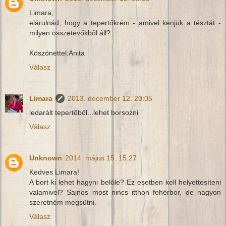
Limara,
elárulnád, hogy a tepertőkrém - amivel kenjük a tésztát -
milyen összetevőkből áll?
Köszönettel:Anita
Válasz
Limara
2013. december 12. 20:05
ledarált tepertőből...lehet borsozni
Válasz
Unknown
2014. május 15. 15:27
Kedves Limara!
A bort ki lehet hagyni belőle? Ez esetben kell helyettesíteni
valamivel? Sajnos most nincs itthon fehérbor, de nagyon
szeretném megsütni.
Válasz