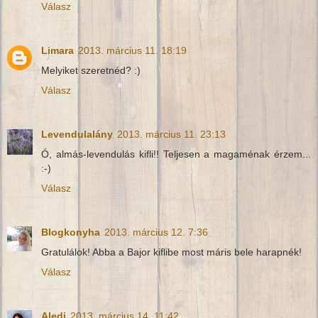
Válasz
Limara
2013. március 11. 18:19
Melyiket szeretnéd? :)
Válasz
Levendulalány
2013. március 11. 23:13
Ó, almás-levendulás kifli!! Teljesen a magaménak érzem...
:-)
Válasz
Blogkonyha
2013. március 12. 7:36
Gratulálok! Abba a Bajor kiflibe most máris bele harapnék!
Válasz
Aledi
2013. március 14. 11:42