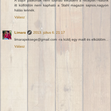
A bajor patkónak nem tudnád elküldeni a receptét?Nálunk
itt külföldön nem kapható a Stahl magazin sajnos,nagyon
hálás lennék.
Válasz
Limara
2013. július 6. 21:17
limarapeksege@gmail.com -ra küldj egy mailt és elküldöm...
Válasz