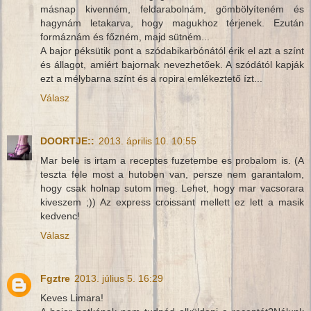
másnap kivenném, feldarabolnám, gömbölyíteném és
hagynám letakarva, hogy magukhoz térjenek. Ezután
formáznám és főzném, majd sütném...
A bajor péksütik pont a szódabikarbónától érik el azt a színt
és állagot, amiért bajornak nevezhetőek. A szódától kapják
ezt a mélybarna színt és a ropira emlékeztető ízt...
Válasz
DOORTJE::
2013. április 10. 10:55
Mar bele is irtam a receptes fuzetembe es probalom is. (A
teszta fele most a hutoben van, persze nem garantalom,
hogy csak holnap sutom meg. Lehet, hogy mar vacsorara
kiveszem ;)) Az express croissant mellett ez lett a masik
kedvenc!
Válasz
Fgztre
2013. július 5. 16:29
Keves Limara!