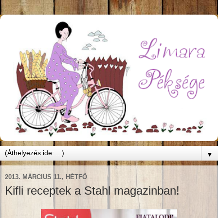
▼
2013. MÁRCIUS 11., HÉTFŐ
Kifli receptek a Stahl magazinban!