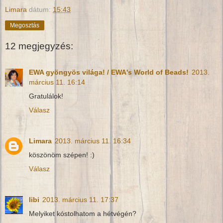
Limara
dátum:
15:43
Megosztás
12 megjegyzés:
EWA gyöngyös világa! / EWA's World of Beads!
2013.
március 11. 16:14
Gratulálok!
Válasz
Limara
2013. március 11. 16:34
köszönöm szépen! :)
Válasz
libi
2013. március 11. 17:37
Melyiket kóstolhatom a hétvégén?