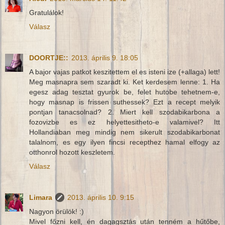
Gratulálok!
Válasz
DOORTJE::
2013. április 9. 18:05
A bajor vajas patkot keszitettem el es isteni ize (+allaga) lett!
Meg masnapra sem szaradt ki. Ket kerdesem lenne: 1. Ha
egesz adag tesztat gyurok be, felet hutobe tehetnem-e,
hogy masnap is frissen suthessek? Ezt a recept melyik
pontjan tanacsolnad? 2. Miert kell szodabikarbona a
fozovizbe es ez helyettesitheto-e valamivel? Itt
Hollandiaban meg mindig nem sikerult szodabikarbonat
talalnom, es egy ilyen fincsi recepthez hamal elfogy az
otthonrol hozott keszletem.
Válasz
Limara
2013. április 10. 9:15
Nagyon örülök! :)
Mivel főzni kell, én dagagsztás után tenném a hűtőbe,