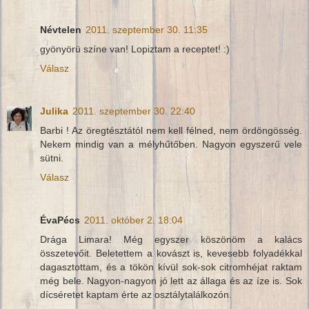
Névtelen
2011. szeptember 30. 11:35
gyönyörü színe van! Lopiztam a receptet! :)
Válasz
Julika
2011. szeptember 30. 22:40
Barbi ! Az öregtésztától nem kell félned, nem ördöngösség.
Nekem mindig van a mélyhűtőben. Nagyon egyszerű vele
sütni.
Válasz
ÉvaPécs
2011. október 2. 18:04
Drága Limara! Még egyszer köszönöm a kalács
összetevőit. Beletettem a kovászt is, kevesebb folyadékkal
dagasztottam, és a tökön kívül sok-sok citromhéjat raktam
még bele. Nagyon-nagyon jó lett az állaga és az íze is. Sok
dícséretet kaptam érte az osztálytalálkozón.