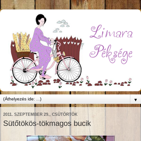
▼
2011. SZEPTEMBER 29., CSÜTÖRTÖK
Sütőtökös-tökmagos bucik