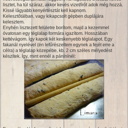
lisztet, ha túl száraz, akkor kevés vizet/írót adok még hozzá.
Kissé lágyabb kenyértésztát kell kapnom.
Kelesztőtálban, vagy kikapcsolt gépben duplájára
kelesztem.
Enyhén lisztezett felületre borítom, majd a kezemmel
óvatosan egy téglalap formára igazítom. Hosszában
kettévágom. Így kapok két keskenyebb téglalapot. Egy
fakanál nyelével (én lefűrészeltem egynek a fejét erre a
célra) a téglalap közepébe, kb. 2 cm széles mélyedést
készítek. Így, mint ennél a pánínínél: