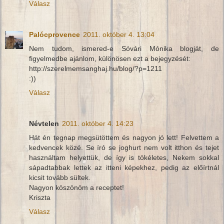
Válasz
Palócprovence
2011. október 4. 13:04
Nem tudom, ismered-e Sóvári Mónika blogját, de
figyelmedbe ajánlom, különösen ezt a bejegyzését:
http://szerelmemsanghaj.hu/blog/?p=1211
:))
Válasz
Névtelen
2011. október 4. 14:23
Hát én tegnap megsütöttem és nagyon jó lett! Felvettem a
kedvencek közé. Se író se joghurt nem volt itthon és tejet
használtam helyettük, de így is tökéletes, Nekem sokkal
sápadtabbak lettek az itteni képekhez, pedig az előírtnál
kicsit tovább sültek.
Nagyon köszönöm a receptet!
Kriszta
Válasz