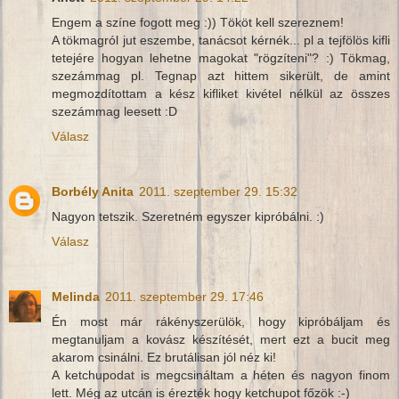
Engem a színe fogott meg :)) Tököt kell szereznem!
A tökmagról jut eszembe, tanácsot kérnék... pl a tejfölös kifli
tetejére hogyan lehetne magokat "rögzíteni"? :) Tökmag,
szezámmag pl. Tegnap azt hittem sikerült, de amint
megmozdítottam a kész kifliket kivétel nélkül az összes
szezámmag leesett :D
Válasz
Borbély Anita
2011. szeptember 29. 15:32
Nagyon tetszik. Szeretném egyszer kipróbálni. :)
Válasz
Melinda
2011. szeptember 29. 17:46
Én most már rákényszerülök, hogy kipróbáljam és
megtanuljam a kovász készítését, mert ezt a bucit meg
akarom csinálni. Ez brutálisan jól néz ki!
A ketchupodat is megcsináltam a héten és nagyon finom
lett. Még az utcán is érezték hogy ketchupot főzök :-)