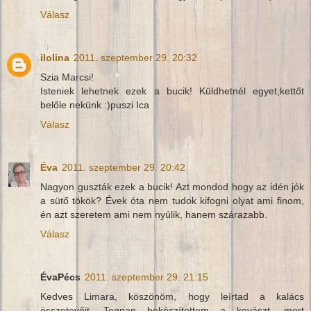
Válasz
ilolina
2011. szeptember 29. 20:32
Szia Marcsi!
Isteniek lehetnek ezek a bucik! Küldhetnél egyet,kettőt
belőle nekünk :)puszi Ica
Válasz
Éva
2011. szeptember 29. 20:42
Nagyon guszták ezek a bucik! Azt mondod hogy az idén jók
a sütő tökök? Évek óta nem tudok kifogni olyat ami finom,
én azt szeretem ami nem nyúlik, hanem szárazabb.
Válasz
ÉvaPécs
2011. szeptember 29. 21:15
Kedves Limara, köszönöm, hogy leírtad a kalács
összetevőit. Tegnap bekészítettem a kovászt, mert