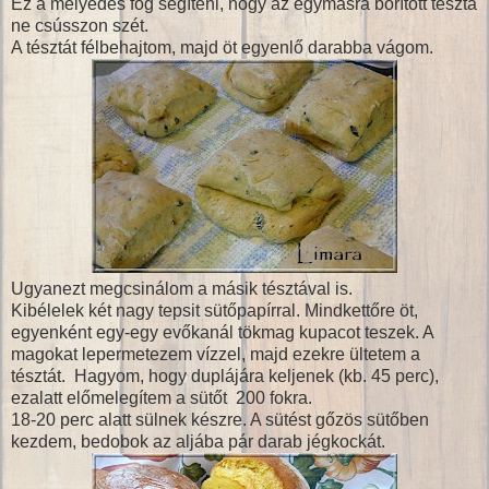
Ez a mélyedés fog segíteni, hogy az egymásra borított tészta
ne csússzon szét.
A tésztát félbehajtom, majd öt egyenlő darabba vágom.
Ugyanezt megcsinálom a másik tésztával is.
Kibélelek két nagy tepsit sütőpapírral. Mindkettőre öt,
egyenként egy-egy evőkanál tökmag kupacot teszek. A
magokat lepermetezem vízzel, majd ezekre ültetem a
tésztát. Hagyom, hogy duplájára keljenek (kb. 45 perc),
ezalatt előmelegítem a sütőt 200 fokra.
18-20 perc alatt sülnek készre. A sütést gőzös sütőben
kezdem, bedobok az aljába pár darab jégkockát.