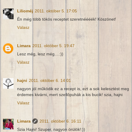
Lilioméj
2011. október 5. 17:05
Én még több tökös receptet szeretnéééék! Köszönet!
Válasz
Limara
2011. október 5. 19:47
Lesz még, lesz még....:))
Válasz
hajni
2011. október 6. 14:01
nagyon jól működik ez a recept is, ezt a sok kelesztést meg
érdemes kivárni, mert szellőpuhák a kis bucik! szia, hajni
Válasz
Limara
2011. október 6. 16:11
Szia Hajni! Szuper, nagyon örülök!:))