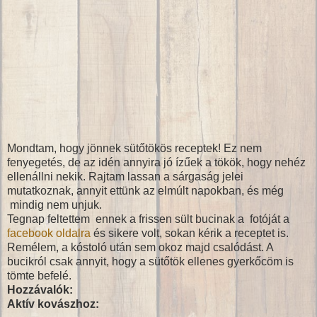
Mondtam, hogy jönnek sütőtökös receptek! Ez nem
fenyegetés, de az idén annyira jó ízűek a tökök, hogy nehéz
ellenállni nekik. Rajtam lassan a sárgaság jelei
mutatkoznak, annyit ettünk az elmúlt napokban, és még
mindig nem unjuk.
Tegnap feltettem ennek a frissen sült bucinak a fotóját a
facebook oldalra
és sikere volt, sokan kérik a receptet is.
Remélem, a kóstoló után sem okoz majd csalódást. A
bucikról csak annyit, hogy a sütőtök ellenes gyerkőcöm is
tömte befelé.
Hozzávalók:
Aktív kovászhoz: