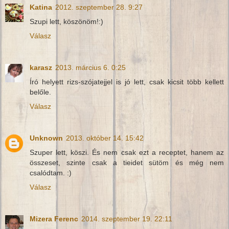
Katina
2012. szeptember 28. 9:27
Szupi lett, köszönöm!:)
Válasz
karasz
2013. március 6. 0:25
Író helyett rizs-szójatejjel is jó lett, csak kicsit több kellett
belőle.
Válasz
Unknown
2013. október 14. 15:42
Szuper lett, köszi. És nem csak ezt a receptet, hanem az
összeset, szinte csak a tieidet sütöm és még nem
csalódtam. :)
Válasz
Mizera Ferenc
2014. szeptember 19. 22:11