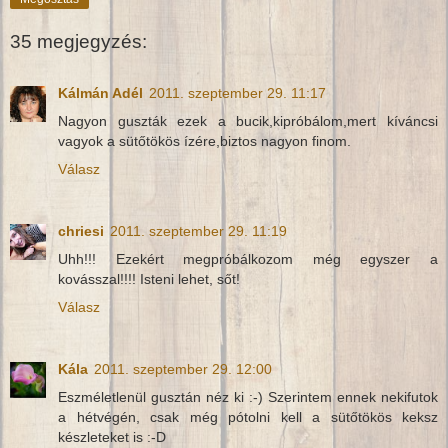
35 megjegyzés:
Kálmán Adél
2011. szeptember 29. 11:17
Nagyon guszták ezek a bucik,kipróbálom,mert kíváncsi
vagyok a sütőtökös ízére,biztos nagyon finom.
Válasz
chriesi
2011. szeptember 29. 11:19
Uhh!!! Ezekért megpróbálkozom még egyszer a
kovásszal!!!! Isteni lehet, sőt!
Válasz
Kála
2011. szeptember 29. 12:00
Eszméletlenül gusztán néz ki :-) Szerintem ennek nekifutok
a hétvégén, csak még pótolni kell a sütőtökös keksz
készleteket is :-D