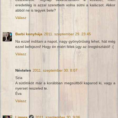
eredetileg is azzal szerettem volna sütni a kalácsot. Akkor
abból ne is tegyek bele?
Válasz
Barbi konyhája
2011. szeptember 29. 23:45
Na ezzel indítani a napot, nagy gyönyörűség lehet, hát még
ezzel befejezni! Hogy én miért félek úgy az öregtésztától! :(
Válasz
Névtelen
2011. szeptember 30. 8:07
Szia
A sütőtököt már a korábban megsültből kaparod ki, vagy a
nyerset reszeled le.
Éva
Válasz
Limara
2011. szeptember 30. 9:06