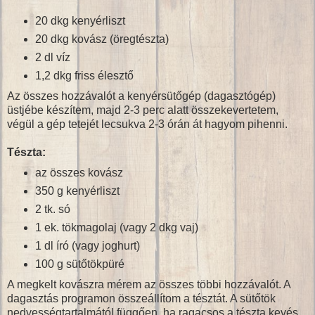
20 dkg kenyérliszt
20 dkg kovász (öregtészta)
2 dl víz
1,2 dkg friss élesztő
Az összes hozzávalót a kenyérsütőgép (dagasztógép)
üstjébe készítem, majd 2-3 perc alatt összekevertetem,
végül a gép tetejét lecsukva 2-3 órán át hagyom pihenni.
Tészta:
az összes kovász
350 g kenyérliszt
2 tk. só
1 ek. tökmagolaj (vagy 2 dkg vaj)
1 dl író (vagy joghurt)
100 g sütőtökpüré
A megkelt kovászra mérem az összes többi hozzávalót. A
dagasztás programon összeállítom a tésztát. A sütőtök
nedvességtartalmától függően, ha ragacsos a tészta kevés