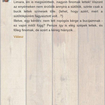
Limara, én is megsütöttem, nagyon finomak lettek! Viszont
az enyémeken nem érződik annyira a sütőtök, szinte csak a
bucik lettek színesek tőle. (lehet, hogy azért, mert a
sütőtökpürém fagyasztott volt...?)
Illetve, egy kérdés: nem lett ropogós kérge a bucijaimnak -
ez vajon mitől függ? Persze így is elég szépek lettek, és
főleg finomak, de azért a kéreg hiányzik...
Válasz