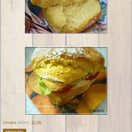
Limara
dátum:
11:06
Megosztás