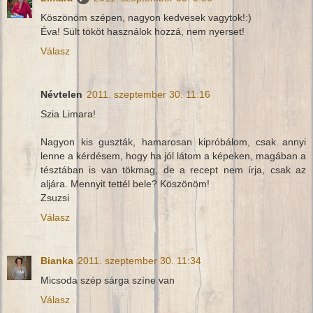
Köszönöm szépen, nagyon kedvesek vagytok!:)
Éva! Sült tököt használok hozzá, nem nyerset!
Válasz
Névtelen
2011. szeptember 30. 11:16
Szia Limara!
Nagyon kis guszták, hamarosan kipróbálom, csak annyi
lenne a kérdésem, hogy ha jól látom a képeken, magában a
tésztában is van tökmag, de a recept nem írja, csak az
aljára. Mennyit tettél bele? Köszönöm!
Zsuzsi
Válasz
Bianka
2011. szeptember 30. 11:34
Micsoda szép sárga színe van
Válasz