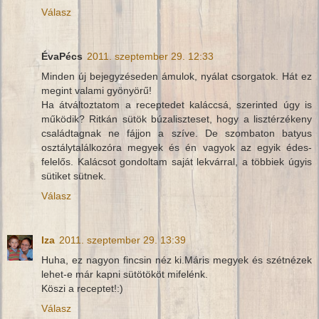
Válasz
ÉvaPécs
2011. szeptember 29. 12:33
Minden új bejegyzéseden ámulok, nyálat csorgatok. Hát ez
megint valami gyönyörű!
Ha átváltoztatom a receptedet kaláccsá, szerinted úgy is
működik? Ritkán sütök búzaliszteset, hogy a lisztérzékeny
családtagnak ne fájjon a szíve. De szombaton batyus
osztálytalálkozóra megyek és én vagyok az egyik édes-
felelős. Kalácsot gondoltam saját lekvárral, a többiek úgyis
sütiket sütnek.
Válasz
Iza
2011. szeptember 29. 13:39
Huha, ez nagyon fincsin néz ki.Máris megyek és szétnézek
lehet-e már kapni sütötököt mifelénk.
Köszi a receptet!:)
Válasz