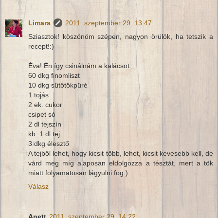
Limara
2011. szeptember 29. 13:47
Sziasztok! köszönöm szépen, nagyon örülök, ha tetszik a
recept!:)
Éva! Én így csinálnám a kalácsot:
60 dkg finomliszt
10 dkg sütőtökpüré
1 tojás
2 ek. cukor
csipet só
2 dl tejszín
kb. 1 dl tej
3 dkg élesztő
A tejből lehet, hogy kicsit több, lehet, kicsit kevesebb kell, de
várd meg míg alaposan eldolgozza a tésztát, mert a tök
miatt folyamatosan lágyulni fog:)
Válasz
Anett
2011. szeptember 29. 14:22