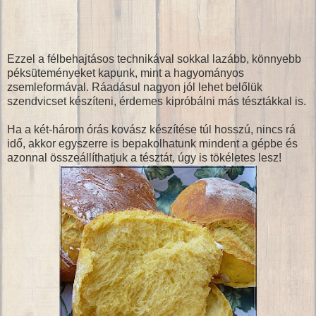
Ezzel a félbehajtásos technikával sokkal lazább, könnyebb
péksüteményeket kapunk, mint a hagyományos
zsemleformával. Ráadásul nagyon jól lehet belőlük
szendvicset készíteni, érdemes kipróbálni más tésztákkal is.
Ha a két-három órás kovász készítése túl hosszú, nincs rá
idő, akkor egyszerre is bepakolhatunk mindent a gépbe és
azonnal összeállíthatjuk a tésztát, úgy is tökéletes lesz!