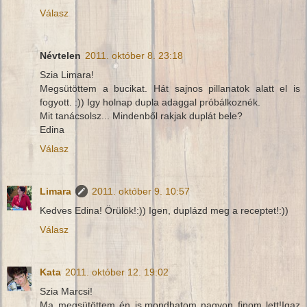
Válasz
Névtelen
2011. október 8. 23:18
Szia Limara!
Megsütöttem a bucikat. Hát sajnos pillanatok alatt el is
fogyott. :)) Igy holnap dupla adaggal próbálkoznék.
Mit tanácsolsz... Mindenből rakjak duplát bele?
Edina
Válasz
Limara
2011. október 9. 10:57
Kedves Edina! Örülök!:)) Igen, duplázd meg a receptet!:))
Válasz
Kata
2011. október 12. 19:02
Szia Marcsi!
Ma megsütöttem én is,mondhatom nagyon finom lett!Igaz