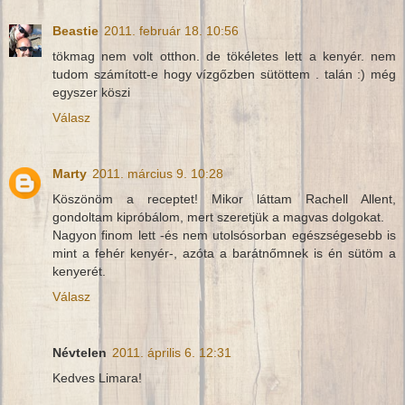
Beastie
2011. február 18. 10:56
tökmag nem volt otthon. de tökéletes lett a kenyér. nem
tudom számított-e hogy vízgőzben sütöttem . talán :) még
egyszer köszi
Válasz
Marty
2011. március 9. 10:28
Köszönöm a receptet! Mikor láttam Rachell Allent,
gondoltam kipróbálom, mert szeretjük a magvas dolgokat.
Nagyon finom lett -és nem utolsósorban egészségesebb is
mint a fehér kenyér-, azóta a barátnőmnek is én sütöm a
kenyerét.
Válasz
Névtelen
2011. április 6. 12:31
Kedves Limara!