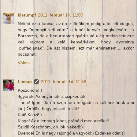
kisrumpf
2011. február 14. 11:00
Neked ez a furcsa, az én ír főnököm pedig attól lett ideges,
hogy "mennyit kell várni" a fehér kenyér megkelésére :-)
Borzasztó, de a bedurrantott gyári sütő elég meleg tetejére
kell raknom a kelő kenyérkéket, hogy gyorsítva
"puffadjanak". De azt hiszem, ezt már említettem.... akkor
bocsánat!
Válasz
Limara
2011. február 14. 11:58
Köszönöm!:)
4gyerek! Az enyémek is csipkedték.
Thrini! Igen, de én szeretem megadni a kelttésztának ami
jár:) Örülök, hogy tetszett a kifli!
Kati! Köszi!:)
Kinga! Az a lenmag lehet, próbáld meg anélkül!
Szildi! Köszönöm, örülök Neked!:)
Duende! Én is nagy rajongója vagyok!:) Érdekes ötlet:))