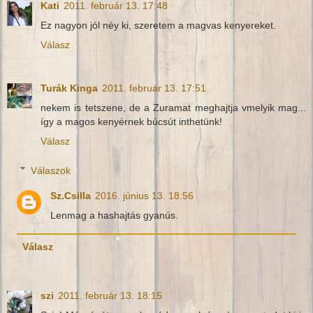
Kati
2011. február 13. 17:48
Ez nagyon jól néy ki, szeretem a magvas kenyereket.
Válasz
Turák Kinga
2011. február 13. 17:51
nekem is tetszene, de a Zuramat meghajtja vmelyik mag...
így a magos kenyérnek búcsút inthetünk!
Válasz
Válaszok
Sz.Csilla
2016. június 13. 18:56
Lenmag a hashajtás gyanús.
Válasz
szi
2011. február 13. 18:15