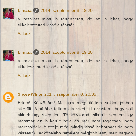
Limara
2014. szeptember 8. 19:20
a rozsliszt miatt is történhetett, de az is lehet, hogy
túlkelesztetted kissé a tésztát
Válasz
Limara
2014. szeptember 8. 19:20
a rozsliszt miatt is történhetett, de az is lehet, hogy
túlkelesztetted kissé a tésztát
Válasz
Snow-White
2014. szeptember 8. 20:35
Értem! Köszönöm! Ma újra megsütöttem sokkal jobban
sikerült! A sütőbe tettem alá vizet, itt olvastam, hogy volt
akinek úgy szép lett. Tönkölykorpát sikerült vennem így
mostmár az is került bele és már nem ragacsos, nem
morzsolódik. A teteje még mindig kissé behorpadt de nem
vészes :) Legközelebb remélem mégjobb lesz, mert nagyon