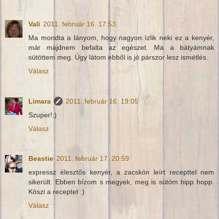
Vali
2011. február 16. 17:53
Ma mondta a lányom, hogy nagyon ízlik neki ez a kenyér,
már majdnem befalta az egészet. Ma a bátyámnak
sütöttem meg. Úgy látom ebből is jó párszor lesz ismétlés.
Válasz
Limara
2011. február 16. 19:05
Szuper!:)
Válasz
Beastie
2011. február 17. 20:59
expressz élesztős kenyér, a zacskón leírt recepttel nem
sikerült. Ebben bízom s megyek, meg is sütöm hipp hopp.
Köszi a receptet :)
Válasz