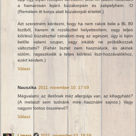
a hamarosan lejáró búzakorpám és zabpelyhem. :O
(Remélem itt korpa alatt búzakorpát értettél.)
Azt szeretném kérdezni, hogy ha nem rakok bele a BL 80
lisztből, hanem tk rozsliszttel helyettesítem, vagy teljes
kiőrlésű búzaliszttel csinálom meg az egészet, úgy is kijön
belőle valami szuper, vagy inkább ne próbálkozzak
változtatni? (Fehér lisztet nem használunk, és akinek
sütöm, ragaszkodik a teljes kiőrlésű liszt-hozzávalókhoz,
ezért kérdem.)
Válasz
Nauszika
2011. november 10. 17:59
Mégvalami: az illetőnek méz allergiája van, az kihagyható?
(A melaszt sem tudnánk mire használni sajnos.) Vagy
nagyon fontos összetevő?
Válasz
Limara
2011. november 10. 18:59