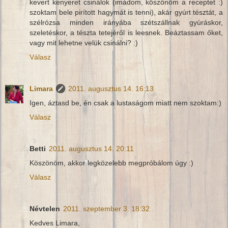
kevert kenyeret csinálok (imádom, köszönöm a receptet :)
szoktam bele pirított hagymát is tenni), akár gyúrt tésztát, a
szélrózsa minden irányába szétszállnak gyúráskor,
szeletéskor, a tészta tetejéről is leesnek. Beáztassam őket,
vagy mit lehetne velük csinálni? :)
Válasz
Limara
2011. augusztus 14. 16:13
Igen, áztasd be, én csak a lustaságom miatt nem szoktam:)
Válasz
Betti
2011. augusztus 14. 20:11
Köszönöm, akkor legközelebb megpróbálom úgy :)
Válasz
Névtelen
2011. szeptember 3. 18:32
Kedves Limara,