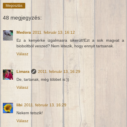
Megosztás
48 megjegyzés:
Medora
2011. február 13. 16:12
Ez a kenyérke izgalmasra sikerült!Ezt a sok magvat a
bioboltból veszed? Nem létezik, hogy ennyit tartsanak.
Válasz
Limara
2011. február 13. 16:29
De, tartanak, még többet is:))
Válasz
libi
2011. február 13. 16:29
Nekem tetszik!
Válasz