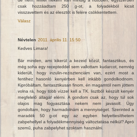
de nem. Mivel nekem van mindig a hűtőben, egyszerűen
csak hozzáadtam 250 g-ot, a folyadékból kicsit
visszavettem és az élesztőt is felére csökkentettem.
Válasz
Névtelen
2011. április 11. 15:50
Kedves Limara!
Bár minden, ami kikerül a kezeid közül, fantasztikus, és
még soha egy recepteddel sem vallottam kudarcot, nemrég
kiderült, hogy inzulin-rezisztenciám van, ezért most a
fentihez hasonló kenyérben kell inkább gondolkodnom.
Kipróbáltam, fantasztikusan finom, én magamtól nem jöttem
volna rá, hogy több vízzel kell a TK. lisztből készült kenyér
megfelelő állagát elérni. A gondom csak az, hogy túl sok
olajos mag fogyasztása nekem nem javasolt. Úgy
gondoltam, hogy harmadolnám a mennyiséget. Szerinted a
maradék 50 g-ot egy az egyben helyettesíthetem
zabpehellyel a folyadékmennyiség változtatása nélkül? Apró
szemű, puha zabpelyhet szoktam használni.