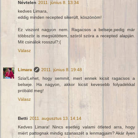
Névtelen
2011. június 8. 13:34
kedves Limara,
eddig minden recepted sikerült, köszönöm!
Ez viszont nagyon nem. Ragacsos a belseje,pedig már
többször is megsütöttem, szóról szóra a recepted alapján.
Mit csinálok rosszul?:(
Válasz
Limara
2011. június 8. 19:48
Szia!Lehet, hogy semmit, mert ennek kicsit ragacsos a
belseje. Ha nagyon, akkor kicsit kevesebb folyadékkal
próbáld meg!
Válasz
Betti
2011. augusztus 13. 14:14
Kedves Limara! Nincs esetleg valami ötleted arra, hogy
miért pattognak mindig szanaszét a lenmagjaim? Akár ilyen