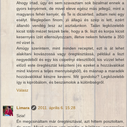
Ahogy írtad, úgy én sem szavaztam sok bizalmat ennek a
gyors kenyérnek, de mivel eleve egész más jellegű, mint a
magyaros fehér kenyér, és Te is dicsérted, adtam neki egy
esélyt. Meglepően finom, jó állagú és szép is lett, ezért
állandó vendég lesz az asztalunkon. Talán legközelebb
kicsit több mézet teszek bele, hogy a tk. liszt és korpa kicsit
kesernyés ízét ellensúlyozzam, illetve nekem felvette a 350
ml vizet is.
Amúgy szerintem, mint minden receptet, ezt is át lehet
alakítani kovászossá vagy öregtésztássá, például a liszt
negyedéből és egy kis csipetnyi élesztőből, kis vízzel lehet
előző este öregtésztát készíteni (és ezeket a hozzávalókat
mind kivonni a teljes mennyiségből), és másnap a maradék
hozzávalókkal készre keverni. Mit gondolsz? Legközelebb
így is kipróbálom, és beszámolok a különbségről.
Válasz
Limara
2011. április 6. 15:28
Szia!
Én megcsináltam már öregtésztával, azt hittem posztoltam,