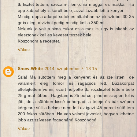
tk lisztet tettem, szezam-, len-,chia maggal es makkal. Ha
epp zabpehely is kerult bele, azzal lazabb lett a kenyer.
Mindig dupla adagot sutok es altalaban az elesztobol 30-35
gr is eleg, a vizbol pedig mindig kell a 350 ml.
Nekunk jo volt a sima cukor es a mez is, ugy is inkabb az
elesztonek kell es keveset teszek bele.
Koszonom a receptet.
Válasz
Snow-White
2014. szeptember 7. 13:15
Szia! Ma sütöttem meg a kenyeret és az íze isteni, de
valamiért elég tömör és ragacsos lett. Búzakorpát
elfelejtettem venni, ezért helyette tk. rozslisztet tettem bele
25 g-mal többet. Hagytam is 25 percet pihenni szépen fel is
jött, de a sütőben kissé behorpadt a teteje és bár szépen
kérgesre sült a belseje nem lett az igazi. 45 percet sütöttem
200 fokos sütőben. Ha van valami javaslat, hogyan lehetne
jobb azt szívesen fogadnám! Köszönöm!
Válasz