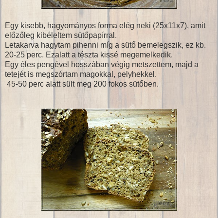
Egy kisebb, hagyományos forma elég neki (25x11x7), amit
előzőleg kibéleltem sütőpapírral.
Letakarva hagytam pihenni míg a sütő bemelegszik, ez kb.
20-25 perc. Ezalatt a tészta kissé megemelkedik.
Egy éles pengével hosszában végig metszettem, majd a
tetejét is megszórtam magokkal, pelyhekkel.
45-50 perc alatt sült meg 200 fokos sütőben.