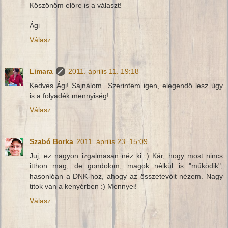
Köszönöm előre is a választ!
Ági
Válasz
Limara
2011. április 11. 19:18
Kedves Ági! Sajnálom...Szerintem igen, elegendő lesz úgy
is a folyadék mennyiség!
Válasz
Szabó Borka
2011. április 23. 15:09
Juj, ez nagyon izgalmasan néz ki :) Kár, hogy most nincs
itthon mag, de gondolom, magok nélkül is "működik",
hasonlóan a DNK-hoz, ahogy az összetevőit nézem. Nagy
titok van a kenyérben :) Mennyei!
Válasz