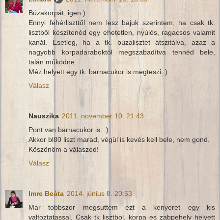
Búzakorpát, igen:)
Ennyi fehérliszttől nem lesz bajuk szerintem, ha csak tk.
lisztből készítenéd egy ehetetlen, nyúlós, ragacsos valamit
kanál. Esetleg, ha a tk. búzalisztet átszitálva, azaz a
nagyobb korpadaraboktól megszabadítva tennéd bele,
talán működne.
Méz helyett egy tk. barnacukor is megteszi :)
Válasz
Nauszika
2011. november 10. 21:43
Pont van barnacukor is. :)
Akkor bl80 liszt marad, végül is kevés kell bele, nem gond.
Köszönöm a válaszod!
Válasz
Imre Beáta
2014. június 8. 20:53
Mar tobbszor megsuttem ezt a kenyeret egy kis
valtoztatassal. Csak tk lisztbol, korpa es zabpehely helyett