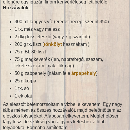
ellenére egy igazán finom kenyérféleség lett belőle.
Hozzávalók:
300 ml langyos víz (eredeti recept szerint 350)
1 tk. méz vagy melasz
2 dkg friss élesztő (vagy 7 g szárított)
200 g tk. liszt (
tönkölyt
használtam )
75 g BL 80 liszt
75 g magkeverék (len, napraforgó, szezám,
fekete szezám, mák, tökmag)
50 g zabpehely (nálam fele
árpapehely
)
25 g korpa
1 tk. só
1 ek olaj
Az élesztőt belemorzsoltam a vízbe, elkevertem. Egy nagy
tálba mértem az összes hozzávalót, majd beleöntöttem az
élesztős folyadékot. Alaposan elkevertem. Meglehetősen
lágy lesz, de szükség van a gyors keléshez a több
folyadékra. Formába simítottam.