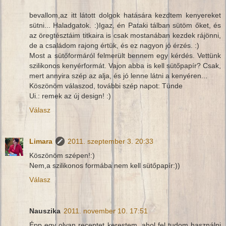
bevallom,az itt látott dolgok hatására kezdtem kenyereket
sütni... Haladgatok. :)Igaz, én Pataki tálban sütöm őket, és
az öregtésztáim titkaira is csak mostanában kezdek rájönni,
de a családom rajong értük, és ez nagyon jó érzés. :)
Most a sütőformáról felmerült bennem egy kérdés. Vettünk
szilikonos kenyérformát. Vajon abba is kell sütőpapír? Csak,
mert annyira szép az alja, és jó lenne látni a kenyéren...
Köszönöm válaszod, további szép napot: Tünde
Ui.: remek az új design! :)
Válasz
Limara
2011. szeptember 3. 20:33
Köszönöm szépen!:)
Nem,a szilikonos formába nem kell sütőpapír:))
Válasz
Nauszika
2011. november 10. 17:51
Épp egy olyan receptet kerestem, ahol fel tudom használni