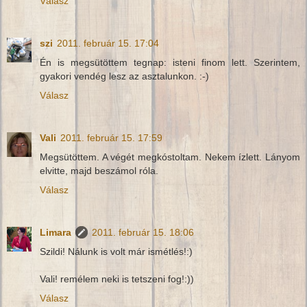
Válasz
szi
2011. február 15. 17:04
Én is megsütöttem tegnap: isteni finom lett. Szerintem,
gyakori vendég lesz az asztalunkon. :-)
Válasz
Vali
2011. február 15. 17:59
Megsütöttem. A végét megkóstoltam. Nekem ízlett. Lányom
elvitte, majd beszámol róla.
Válasz
Limara
2011. február 15. 18:06
Szildi! Nálunk is volt már ismétlés!:)
Vali! remélem neki is tetszeni fog!:))
Válasz