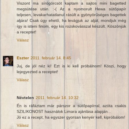
Viszont ma sírógörcsöt kaptam a sajtos mini bagetted
megsütése után. :-( Az a nyomorult Hewa sütőpapír
teljesen, levakarhatatlanul rásült a gyönyörűséges bagettek
aljára! Csak úgy ehető, ha levágjuk az alját, mondjuk még
így is isteni finom, egy kis rozskovásszal készült. Köszönjük
a receptet!
Válasz
Eszter
2011. február 14. 8:45
Juj, de jól néz ki! Ezt is ki kell próbálnom! Köszi, hogy
lejegyezted a receptet!
Válasz
Névtelen
2011. február 14. 10:32
Én is ráfáztam már párszor a sütőpapírral, azóta csakis
SZILIKONOST használok Limara ajánlása alapján...
Jó ez a recept, ha egyszer gyorsan kenyér kell, kipróbálom!
Válasz