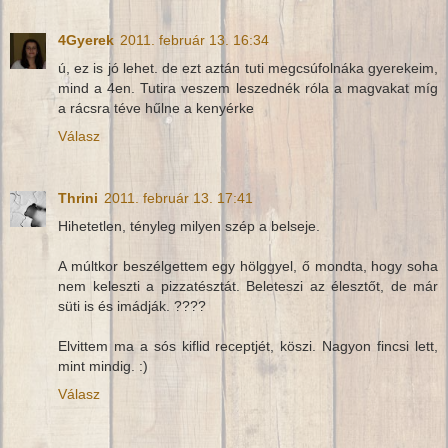
4Gyerek
2011. február 13. 16:34
ú, ez is jó lehet. de ezt aztán tuti megcsúfolnáka gyerekeim,
mind a 4en. Tutira veszem leszednék róla a magvakat míg
a rácsra téve hűlne a kenyérke
Válasz
Thrini
2011. február 13. 17:41
Hihetetlen, tényleg milyen szép a belseje.
A múltkor beszélgettem egy hölggyel, ő mondta, hogy soha
nem keleszti a pizzatésztát. Beleteszi az élesztőt, de már
süti is és imádják. ????
Elvittem ma a sós kiflid receptjét, köszi. Nagyon fincsi lett,
mint mindig. :)
Válasz