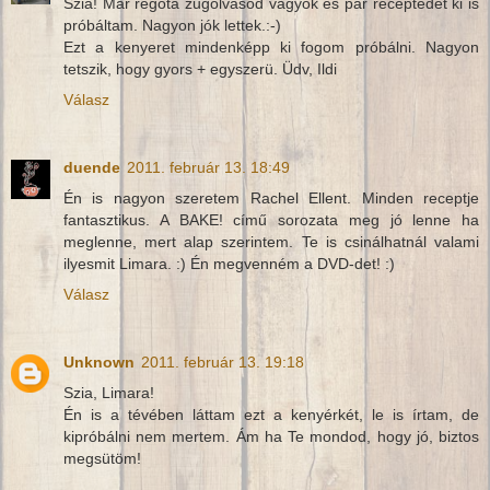
Szia! Már régóta zugolvasód vagyok és pár receptedet ki is
próbáltam. Nagyon jók lettek.:-)
Ezt a kenyeret mindenképp ki fogom próbálni. Nagyon
tetszik, hogy gyors + egyszerü. Üdv, Ildi
Válasz
duende
2011. február 13. 18:49
Én is nagyon szeretem Rachel Ellent. Minden receptje
fantasztikus. A BAKE! című sorozata meg jó lenne ha
meglenne, mert alap szerintem. Te is csinálhatnál valami
ilyesmit Limara. :) Én megvenném a DVD-det! :)
Válasz
Unknown
2011. február 13. 19:18
Szia, Limara!
Én is a tévében láttam ezt a kenyérkét, le is írtam, de
kipróbálni nem mertem. Ám ha Te mondod, hogy jó, biztos
megsütöm!