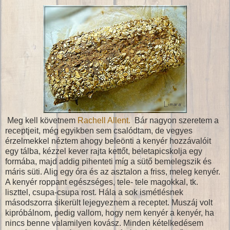
Meg kell követnem
Rachell Allent.
Bár nagyon szeretem a
receptjeit, még egyikben sem csalódtam, de vegyes
érzelmekkel néztem ahogy beleönti a kenyér hozzávalóit
egy tálba, kézzel kever rajta kettőt, beletapicskolja egy
formába, majd addig pihenteti míg a sütő bemelegszik és
máris süti. Alig egy óra és az asztalon a friss, meleg kenyér.
A kenyér roppant egészséges, tele- tele magokkal, tk.
liszttel, csupa-csupa rost. Hála a sok ismétlésnek
másodszorra sikerült lejegyeznem a receptet. Muszáj volt
kipróbálnom, pedig vallom, hogy nem kenyér a kenyér, ha
nincs benne valamilyen kovász. Minden kételkedésem