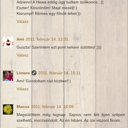
Adrienn! A Hewa eddig úgy tudtam szilikonos..:((
Eszter! Köszönöm! Majd mesélj!:)
Kisrumpf! Rémes egy főnök lehet:))
Válasz
Ami
2011. február 14. 12:31
Guszta! Szerintem ezt pont nekem sütötted ;)))
Válasz
Limara
2011. február 14. 15:11
Ami! Gondoltam rád közben!:)
Válasz
Macus
2011. február 14. 16:05
Megsütöttem még tegnap. Sajnos nem lett ilyen szépen
szelhető, morzsálódott. Az én hibám. Az íze viszont finom.