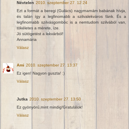
Névtelen
2010. szeptember 27. 12:24
Ezt a formát a beregi (Gulács) nagymamám babának hívja,
és talán így a legfinomabb a szilvalekváros fánk. És a
legfinomabb szilvásgombóc is a nemtudom szilvából van,
tökéletes a mérete, íze.
Jó sütögetést a lekvárból!
Annamária
Válasz
Ami
2010. szeptember 27. 13:37
Ez igen! Nagyon guszta! :)
Válasz
Jutka
2010. szeptember 27. 13:50
Ez gyönyörű,mint mindig!Gratulálok!
Válasz