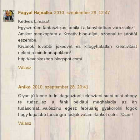
Fagyal Hajnalka
2010. szeptember 28. 12:47
Kedves Limara!
Egyszerűen fantasztikus, amiket a konyhádban varázsolsz!
Amikor megkaptam a Kreatív blog-díjat, azonnal te jutottál
eszembe.
Kívánok további jókedvet és kifogyhatatlan kreativitást
neked a mindennapokban!
http://eveskozben.blogspot.com/
Válasz
Aniko
2010. szeptember 28. 20:41
Olyan jò lenne tudni dagasztani,keleszteni sutni mint ahogy
te tudsz...ez a fànk pèldàul meghaladja az èn
tudàsomat...valòszinu egèsz februàrig gyakorolni fogok
hogy legalàbb farsangra tudjak valami fànkot sutni...Ciao!!
Válasz