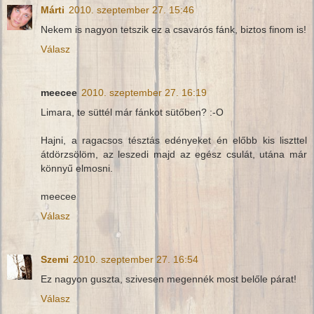
Márti
2010. szeptember 27. 15:46
Nekem is nagyon tetszik ez a csavarós fánk, biztos finom is!
Válasz
meecee
2010. szeptember 27. 16:19
Limara, te süttél már fánkot sütőben? :-O
Hajni, a ragacsos tésztás edényeket én előbb kis liszttel
átdörzsölöm, az leszedi majd az egész csulát, utána már
könnyű elmosni.
meecee
Válasz
Szemi
2010. szeptember 27. 16:54
Ez nagyon guszta, szivesen megennék most belőle párat!
Válasz