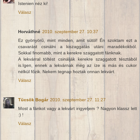
Istenien néz ki!
Válasz
Horváthné
2010. szeptember 27. 10:37
Ez gyönyörű, mint minden, amit sütöl! Én szoktam ezt a
csavarást csinálni a kiszaggatás utáni maradékokból.
Sokkal finomabb, mint a kerekre szaggatott fánknak.
A lekvárral töltést csinálják kerekre szaggatott tésztából
is.Igen, ennek a lekvárnak még az íze is más és cukor
nélkül főzik. Nekem tegnap hoztak onnan lekvárt.
Válasz
Tücsök Bogár
2010. szeptember 27. 11:27
Most a fánkot vagy a lekvárt irigyeljem ? Nagyon klassz lett
:) !
Válasz