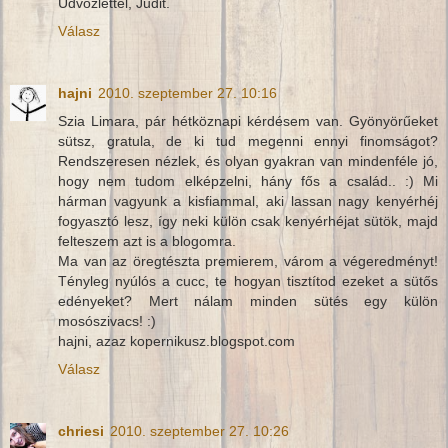
Üdvözlettel, Judit.
Válasz
hajni
2010. szeptember 27. 10:16
Szia Limara, pár hétköznapi kérdésem van. Gyönyörűeket
sütsz, gratula, de ki tud megenni ennyi finomságot?
Rendszeresen nézlek, és olyan gyakran van mindenféle jó,
hogy nem tudom elképzelni, hány fős a család.. :) Mi
hárman vagyunk a kisfiammal, aki lassan nagy kenyérhéj
fogyasztó lesz, így neki külön csak kenyérhéjat sütök, majd
felteszem azt is a blogomra.
Ma van az öregtészta premierem, várom a végeredményt!
Tényleg nyúlós a cucc, te hogyan tisztítod ezeket a sütős
edényeket? Mert nálam minden sütés egy külön
mosószivacs! :)
hajni, azaz kopernikusz.blogspot.com
Válasz
chriesi
2010. szeptember 27. 10:26