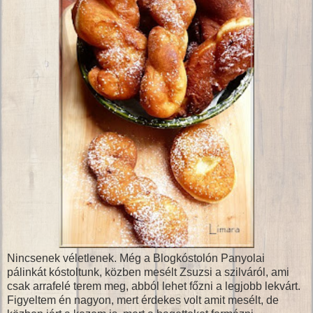
Nincsenek véletlenek. Még a Blogkóstolón Panyolai
pálinkát kóstoltunk, közben mesélt Zsuzsi a szilváról, ami
csak arrafelé terem meg, abból lehet főzni a legjobb lekvárt.
Figyeltem én nagyon, mert érdekes volt amit mesélt, de