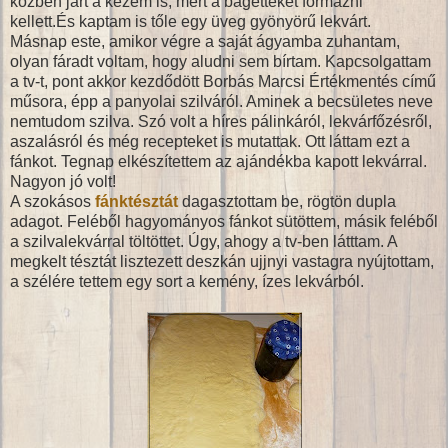
közben járt a kezem is, mert a bagetteket formázni
kellett.És kaptam is tőle egy üveg gyönyörű lekvárt.
Másnap este, amikor végre a saját ágyamba zuhantam,
olyan fáradt voltam, hogy aludni sem bírtam. Kapcsolgattam
a tv-t, pont akkor kezdődött Borbás Marcsi Értékmentés című
műsora, épp a panyolai szilváról. Aminek a becsületes neve
nemtudom szilva. Szó volt a híres pálinkáról, lekvárfőzésről,
aszalásról és még recepteket is mutattak. Ott láttam ezt a
fánkot. Tegnap elkészítettem az ajándékba kapott lekvárral.
Nagyon jó volt!
A szokásos
fánktésztát
dagasztottam be, rögtön dupla
adagot. Feléből hagyományos fánkot sütöttem, másik feléből
a szilvalekvárral töltöttet. Úgy, ahogy a tv-ben látttam. A
megkelt tésztát lisztezett deszkán ujjnyi vastagra nyújtottam,
a szélére tettem egy sort a kemény, ízes lekvárból.