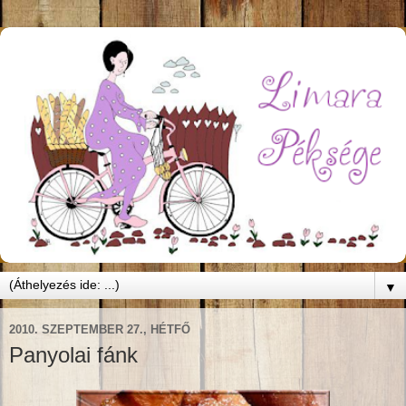
▼
2010. SZEPTEMBER 27., HÉTFŐ
Panyolai fánk