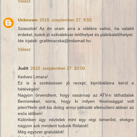
Válasz
Unknown
2010. szeptember 27. 9:55
Sziasztok! Az én uram arra a vidékre valósi, ha valakit
érdekel, tudok jó szilvalekvár-lelőhelyet és pálinkalelőhelyet.
Ide írjatok: grafitmacska@indamail.hu
Válasz
Judit
2010. szeptember 27. 10:09
Kedves Limara!
Ez is a szokásosan jó recept, kipróbálásra kerül a
hétévégén!
Nagyon örvendtem, hogy vasárnap az ATV-n láthattalak
Benneteket, sorra, hogy ki milyen finomsággal volt
jelen!Nem volt kis dolog annyi péksütit elkészíteni abban az
esős időben!
Különben úgy néztelek mint egy régi ismerőst, elvégre
nagyon sok mindent tudunk Rólatok!
Még egyszer gratulálok!