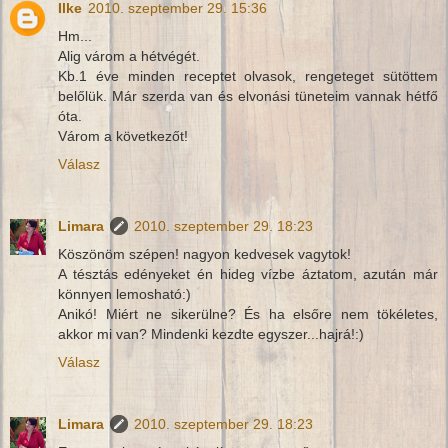
Ilke
2010. szeptember 29. 15:36
Hm...
Alig várom a hétvégét.
Kb.1 éve minden receptet olvasok, rengeteget sütöttem
belőlük. Már szerda van és elvonási tüneteim vannak hétfő
óta.
Várom a következőt!
Válasz
Limara
2010. szeptember 29. 18:23
Köszönöm szépen! nagyon kedvesek vagytok!
A tésztás edényeket én hideg vízbe áztatom, azután már
könnyen lemosható:)
Anikó! Miért ne sikerülne? És ha elsőre nem tökéletes,
akkor mi van? Mindenki kezdte egyszer...hajrá!:)
Válasz
Limara
2010. szeptember 29. 18:23