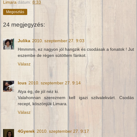
Limara
dátum:
8:33
Megosztás
24 megjegyzés:
Julika
2010. szeptember 27. 9:03
Hmmmm, ez nagyon jól hangzik és csodásak a fonatok ! Jut
eszembe de régen sütöttem fánkot.
Válasz
Icus
2010. szeptember 27. 9:14
Atya ég, de jól néz ki.
Valahonnan szereznem kell igazi szilvalekvárt. Csodás
recept, köszönjük Limara.
Válasz
4Gyerek
2010. szeptember 27. 9:17