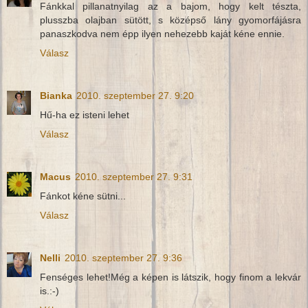
Fánkkal pillanatnyilag az a bajom, hogy kelt tészta,
plusszba olajban sütött, s középső lány gyomorfájásra
panaszkodva nem épp ilyen nehezebb kaját kéne ennie.
Válasz
Bianka
2010. szeptember 27. 9:20
Hű-ha ez isteni lehet
Válasz
Macus
2010. szeptember 27. 9:31
Fánkot kéne sütni...
Válasz
Nelli
2010. szeptember 27. 9:36
Fenséges lehet!Még a képen is látszik, hogy finom a lekvár
is.:-)