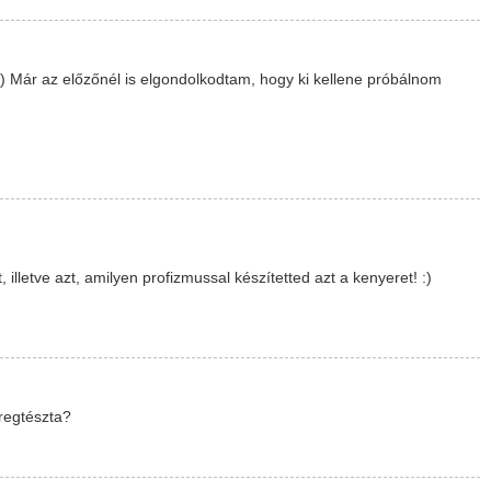
 :) Már az előzőnél is elgondolkodtam, hogy ki kellene próbálnom
illetve azt, amilyen profizmussal készítetted azt a kenyeret! :)
regtészta?