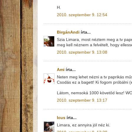
H.
2010. szeptember 9. 12:54
BirgánAndi
írta...
Szia Limara, most néztem meg a tv papri
meg kell néznem a felvételt, hogy elles
2010. szeptember 9. 13:08
Ami
írta...
Neten meg lehet nézni a tv paprikás mű
Csodás ez a bagett! Ki fogom próbálni (e
Látom, nemsoká 1000 követőd lesz! WO
2010. szeptember 9. 13:17
Icus
írta...
Limara, ez annyira jól néz ki.