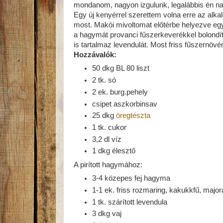
mondanom, nagyon izgulunk, legalábbis én n
Egy új kenyérrel szerettem volna erre az alka
most. Makói mivoltomat előtérbe helyezve eg
a hagymát provanci fűszerkeverékkel bolondí
is tartalmaz levendulát. Most friss fűszernövé
Hozzávalók:
50 dkg BL 80 liszt
2 tk. só
2 ek. burg.pehely
csipet aszkorbinsav
25 dkg
öregtészta
1 tk. cukor
3,2 dl víz
1 dkg élesztő
A pirított hagymához:
3-4 közepes fej hagyma
1-1 ek. friss rozmaring, kakukkfű, majo
1 tk. szárított levendula
3 dkg vaj