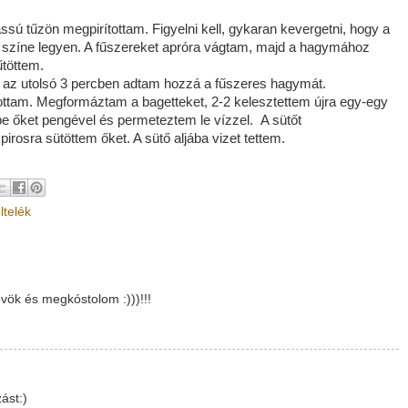
ssú tűzön megpirítottam. Figyelni kell, gykaran kevergetni, hogy a
 színe legyen. A fűszereket apróra vágtam, majd a hagymához
űtöttem.
 az utolsó 3 percben adtam hozzá a fűszeres hagymát.
ottam. Megformáztam a bagetteket, 2-2 kelesztettem újra egy-egy
be őket pengével és permeteztem le vízzel. A sütőt
pirosra sütöttem őket. A sütő aljába vizet tettem.
öltelék
övök és megkóstolom :)))!!!
ást:)