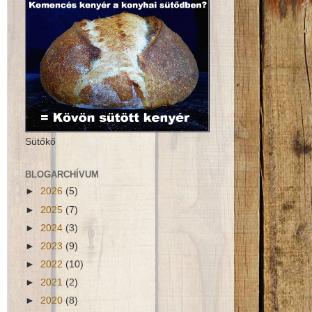
Sütőkő
BLOGARCHÍVUM
►
2026
(5)
►
2025
(7)
►
2024
(3)
►
2023
(9)
►
2022
(10)
►
2021
(2)
►
2020
(8)