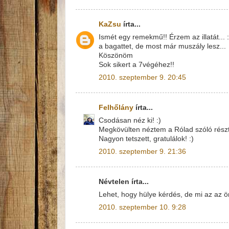
KaZsu
írta...
Ismét egy remekmű!! Érzem az illatát...
a bagattet, de most már muszály lesz...
Köszönöm
Sok sikert a 7végéhez!!
2010. szeptember 9. 20:45
Felhőlány
írta...
Csodásan néz ki! :)
Megkövülten néztem a Rólad szóló részt, 
Nagyon tetszett, gratulálok! :)
2010. szeptember 9. 21:36
Névtelen írta...
Lehet, hogy hülye kérdés, de mi az az ö
2010. szeptember 10. 9:28