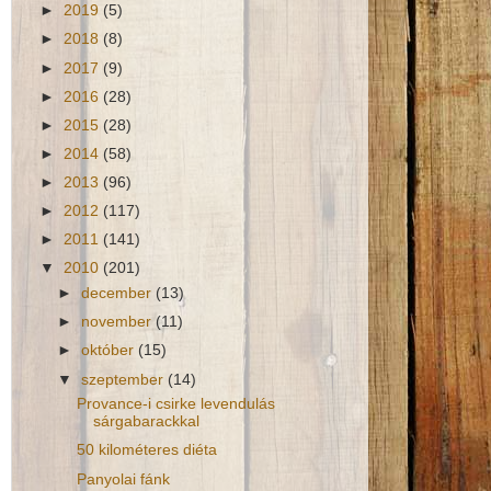
►
2019
(5)
►
2018
(8)
►
2017
(9)
►
2016
(28)
►
2015
(28)
►
2014
(58)
►
2013
(96)
►
2012
(117)
►
2011
(141)
▼
2010
(201)
►
december
(13)
►
november
(11)
►
október
(15)
▼
szeptember
(14)
Provance-i csirke levendulás
sárgabarackkal
50 kilométeres diéta
Panyolai fánk