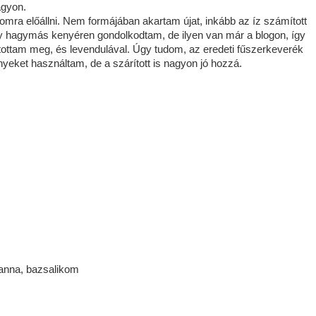
agyon.
lomra előállni. Nem formájában akartam újat, inkább az íz számított
y hagymás kenyéren gondolkodtam, de ilyen van már a blogon, így
tottam meg, és levendulával. Úgy tudom, az eredeti fűszerkeverék
nyeket használtam, de a szárított is nagyon jó hozzá.
ranna, bazsalikom