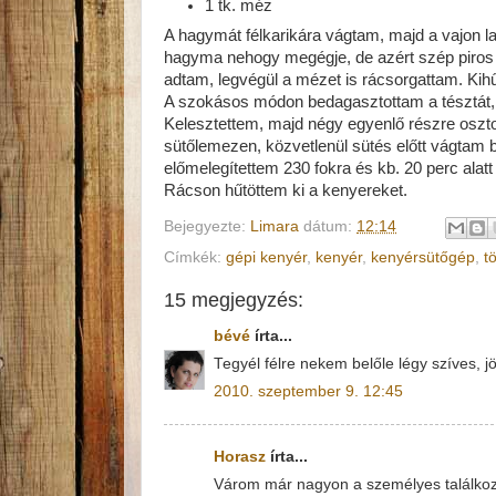
1 tk. méz
A hagymát félkarikára vágtam, majd a vajon la
hagyma nehogy megégje, de azért szép piros
adtam, legvégül a mézet is rácsorgattam. Kih
A szokásos módon bedagasztottam a tésztát,
Kelesztettem, majd négy egyenlő részre oszt
sütőlemezen, közvetlenül sütés előtt vágtam 
előmelegítettem 230 fokra és kb. 20 perc alatt 
Rácson hűtöttem ki a kenyereket.
Bejegyezte:
Limara
dátum:
12:14
Címkék:
gépi kenyér
,
kenyér
,
kenyérsütőgép
,
t
15 megjegyzés:
bévé
írta...
Tegyél félre nekem belőle légy szíves, j
2010. szeptember 9. 12:45
Horasz
írta...
Várom már nagyon a személyes találkoz