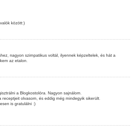
alók között:)
hez, nagyon szimpatikus voltál, ilyennek képzeltelek, és hát a
ekem az etalon.
isztrálni a Blogkostolóra. Nagyon sajnálom.
 receptjeit olvasom, és eddig még mindegyik sikerült.
en is gratulálni :)