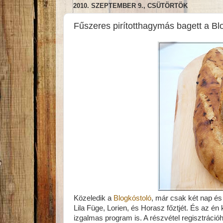
2010. SZEPTEMBER 9., CSÜTÖRTÖK
Fűszeres pirítotthagymás bagett a Bl
Közeledik a
Blogkóstoló
, már csak két nap és
Lila Füge, Lorien, és Horasz főztjét. És az én
izgalmas program is. A részvétel regisztrációh