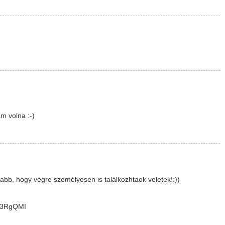
am volna :-)
sabb, hogy végre személyesen is találkozhtaok veletek!:))
Eb3RgQMI