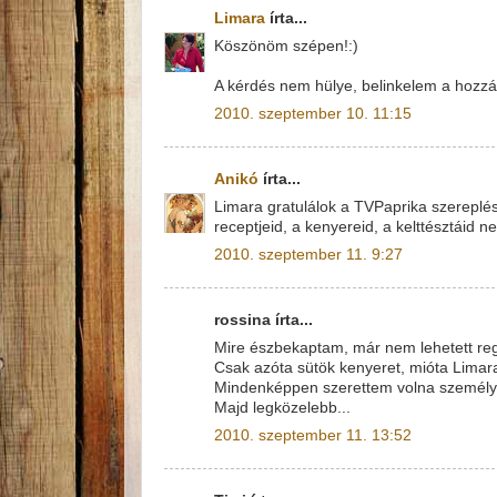
Limara
írta...
Köszönöm szépen!:)
A kérdés nem hülye, belinkelem a hozzáv
2010. szeptember 10. 11:15
Anikó
írta...
Limara gratulálok a TVPaprika szereplés
receptjeid, a kenyereid, a kelttésztáid n
2010. szeptember 11. 9:27
rossina írta...
Mire észbekaptam, már nem lehetett reg
Csak azóta sütök kenyeret, mióta Limara
Mindenképpen szerettem volna személyes
Majd legközelebb...
2010. szeptember 11. 13:52