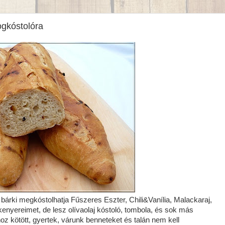
ogkóstolóra
 bárki megkóstolhatja Fűszeres Eszter, Chili&Vanília, Malackaraj,
 kenyereimet, de lesz olívaolaj kóstoló, tombola, és sok más
oz kötött, gyertek, várunk benneteket és talán nem kell