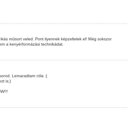
kás műsort veled. Pont ilyennek képzeltelek el! Még sokszor
sem a kenyérformázási technikádat.
sorod. Lemaradtam róla :(
zt is;)
W!!!