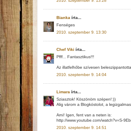
2010. szeptember 9. 13:28
Bianka
írta...
Fenséges
2010. szeptember 9. 13:30
Chef Viki
írta...
Pfff... Fantasztikus!!!
Az illatfelhőbe szívesen beleszippantott
2010. szeptember 9. 14:04
Limara
írta...
Sziasztok! Köszönöm szépen!:))
Alig várom a Blogkóstolot, a legizgalma
Ami! Igen, fent van a neten is:
http://www.youtube.com/watch?v=S-9
2010. szeptember 9. 14:51