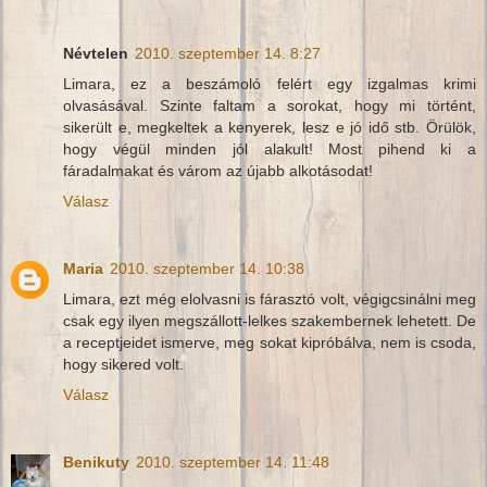
Névtelen
2010. szeptember 14. 8:27
Limara, ez a beszámoló felért egy izgalmas krimi
olvasásával. Szinte faltam a sorokat, hogy mi történt,
sikerült e, megkeltek a kenyerek, lesz e jó idő stb. Örülök,
hogy végül minden jól alakult! Most pihend ki a
fáradalmakat és várom az újabb alkotásodat!
Válasz
Maria
2010. szeptember 14. 10:38
Limara, ezt még elolvasni is fárasztó volt, végigcsinálni meg
csak egy ilyen megszállott-lelkes szakembernek lehetett. De
a receptjeidet ismerve, meg sokat kipróbálva, nem is csoda,
hogy sikered volt.
Válasz
Benikuty
2010. szeptember 14. 11:48