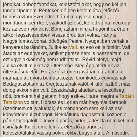
jénaikat, doboz formákat, kelesztőtálakat, hogy ne kelljen
innen cipelnem. Pénteken délben keltem útra, előszőr
bebuszoztam Szegedre, három nagy csomaggal,
mondanom sem kell, szakadt az eső, kellett volna még egy
kéz az esernyőnek is. Bőrig áztam mire a húgomhoz értem,
akkor legszívesebben visszafordultam volna. Irány a
Nagyállomás, vonat, döcögés Pestre. Nyugatiban vártak a
kenyeres barátnőim, Julika és
Vali,
az eső ott is ömlött. Vali
átadta az edényeket, amiket persze nem is használtam, de
ezt ugye akkor még nem tudhattam. Rövid pletyi, majd
Julika elvitt minket az Étterembe. Még épp átértünk az
útlezárások előtt. Horasz és Lorien javában darabolta a
marhapofát, gyors bemutatkozás, örömködés egymásnak.
Bedagasztottam az öregtésztának valót, 4 kiló lisztből, más
dolog akkor nem volt. Éjszaka alig aludtam, a feszültség
nőtt, óránként hallgattam, hogy esik-e. Hatra megint a
Tabáni
Teraszon
voltam, Horasz és Lorien már hagymát darabolt
(szerintem ott is aludtak) és mondanom sem kell az eső
könyörtelenül zuhogott. Nekiláttunk dagasztani, közben a
pánik fojtogatott, a levegő párás, hideg, a tészta nem kel, mit
csináljak. Kicsit emeltem az élesztő adagon, a
kelesztőtálakat vastag pokrócokba bugyoláltuk. A második