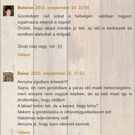
Boboce
2010. szeptember 14. 22:58
Gondoltam rád sokat a hétvégén, valóban nagyon
izgalmasra sikerült a napod!
Örülök, hogy végül minden jó lett, az idő is kedvezett és
rendben alakultak a dolgaid.
Szupi csaj vagy, na! :)))
Válasz
Daisy
2010. szeptember 15. 17:51
Annyira izgultam értetek!!!!
Sajna, én nem gondoltam a párás idő miatti nehézségekre,
mert ennyire nem vagyok képben, de az eső miatt így is
drukkoltam, hogy elálljon.
A lábad beton lett, de a kezed, hogy bírta?
Nekem a gondolatára is ínhüvelygyulladásom lett.
Hatalmas teljesítmény volt!
Annyira jó, hogy ilyen sikereid vannak.
Válasz