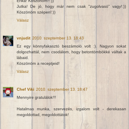
Erika! Köszönöm!!:))
Jutka! De jó, hogy már nem csak "zugolvasó" vagy!:))
Köszönöm szépen!:))
Válasz
vnjudit
2010. szeptember 13. 18:43
Ez egy könnyfakasztó beszámoló volt :). Nagyon sokat
dolgozhattál, nem csodálom, hogy betontömbökké váltak a
lábaid.
Köszönöm a receptjeid!
Válasz
Chef Viki
2010. szeptember 13. 18:47
Mennyire gratulálok!!!
Hatalmas munka, szervezés, izgalom volt - derekasan
megoldottad, megoldottátok!