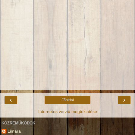
‹
›
Főoldal
Internetes verzió megtekintése
KÖZREMŰKÖDŐK
Limara