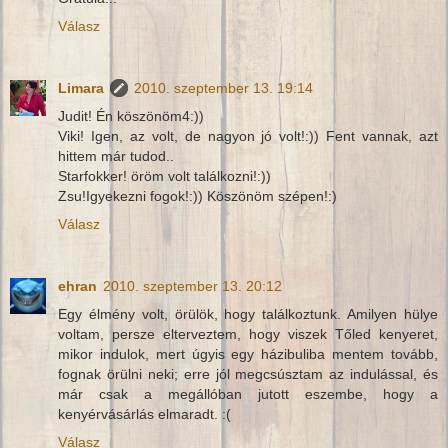
Válasz
Limara
2010. szeptember 13. 19:14
Judit! Én köszönöm4:))
Viki! Igen, az volt, de nagyon jó volt!:)) Fent vannak, azt
hittem már tudod..
Starfokker! öröm volt találkozni!:))
Zsu!Igyekezni fogok!:)) Köszönöm szépen!:)
Válasz
ehran
2010. szeptember 13. 20:12
Egy élmény volt, örülök, hogy találkoztunk. Amilyen hülye
voltam, persze elterveztem, hogy viszek Tőled kenyeret,
mikor indulok, mert úgyis egy házibuliba mentem tovább,
fognak örülni neki; erre jól megcsúsztam az indulással, és
már csak a megállóban jutott eszembe, hogy a
kenyérvásárlás elmaradt. :(
Válasz