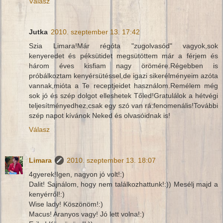
Válasz
Jutka
2010. szeptember 13. 17:42
Szia Limara!Már régóta "zugolvasód" vagyok,sok
kenyeredet és péksütidet megsütöttem már a férjem és
három éves kisfiam nagy örömére.Régebben is
próbálkoztam kenyérsütéssel,de igazi sikerélményeim azóta
vannak,mióta a Te receptjeidet használom.Remélem még
sok jó és szép dolgot elleshetek Tőled!Gratulálok a hétvégi
teljesítményedhez,csak egy szó van rá:fenomenális!További
szép napot kívánok Neked és olvasóidnak is!
Válasz
Limara
2010. szeptember 13. 18:07
4gyerek!Igen, nagyon jó volt!:)
Dalit! Sajnálom, hogy nem találkozhattunk!:)) Mesélj majd a
kenyérről!:)
Wise lady! Köszönöm!:)
Macus! Aranyos vagy! Jó lett volna!:)