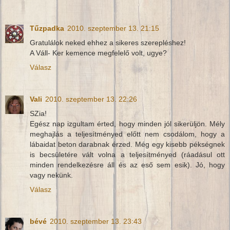
Tűzpadka
2010. szeptember 13. 21:15
Gratulálok neked ehhez a sikeres szerepléshez!
A Váll- Ker kemence megfelelő volt, ugye?
Válasz
Vali
2010. szeptember 13. 22:26
SZia!
Egész nap izgultam érted, hogy minden jól sikerüljön. Mély
meghajlás a teljesítményed előtt nem csodálom, hogy a
lábaidat beton darabnak érzed. Még egy kisebb pékségnek
is becsületére vált volna a teljesítményed (ráadásul ott
minden rendelkezésre áll és az eső sem esik). Jó, hogy
vagy nekünk.
Válasz
bévé
2010. szeptember 13. 23:43