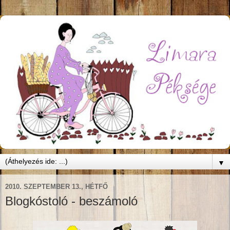
▼
2010. SZEPTEMBER 13., HÉTFŐ
Blogkóstoló - beszámoló