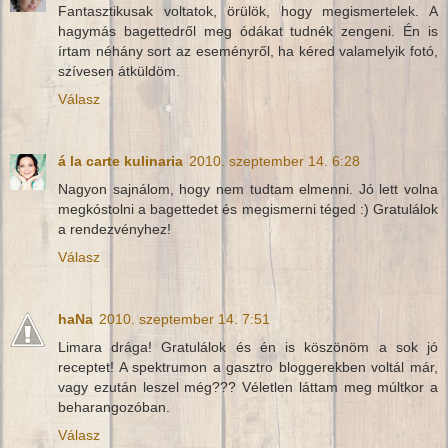
Fantasztikusak voltatok, örülök, hogy megismertelek. A
hagymás bagettedről meg ódákat tudnék zengeni. Én is
írtam néhány sort az eseményről, ha kéred valamelyik fotó,
szívesen átküldöm.
Válasz
á la carte kulinaria
2010. szeptember 14. 6:28
Nagyon sajnálom, hogy nem tudtam elmenni. Jó lett volna
megkóstolni a bagettedet és megismerni téged :) Gratulálok
a rendezvényhez!
Válasz
haNa
2010. szeptember 14. 7:51
Limara drága! Gratulálok és én is köszönöm a sok jó
receptet! A spektrumon a gasztro bloggerekben voltál már,
vagy ezután leszel még??? Véletlen láttam meg múltkor a
beharangozóban.
Válasz