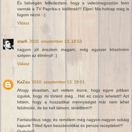
És hétvégén felfedeztem, hogy a videómegosztón fenn
vannak a TV Paprika-s kisfilmek!!! Éljen! Ma-holnap meg is
fogom nézni :-)
Válasz
starfi
2010. szeptember 13. 18:53
nagyon jól éreztem magam, még egyszer köszönöm
szépen az élményt! :)
Válasz
KaZsu
2010. szeptember 13. 19:01
Ahogy olvastam, azt vettem észre, hogy egyre jobban
izgulok, hogy mi történt még... Hát ez csúcs lehetett!! Azt
hittem, hogy a huszadikai mennyiséget már nem lehet
felülmúlni, de be kell látnom, tévedtem!!!
Fantasztikus vagy, és remélem még nagyon-nagyon sokáig
kapunk Tőled ilyen beszámolókat és persze recepteket!!!
Gratula!!!