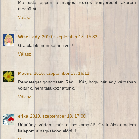
Ma este éppen a magos rozsos kenyeredet akarom
megsütni.
Válasz
Wise Lady
2010. szeptember 13. 15:32
Gratulálok, nem semmi volt!
Válasz
Macus
2010. szeptember 13. 16:12
Rengeteget gondoltam Rád... Kár, hogy bár egy városban
voltunk, nem találkozhattunk.
Válasz
erika
2010. szeptember 13. 17:00
Úúúúúgy vártam már a beszámolót! Gratulálok-emelem
kalapom a nagyságod előtt!!!!