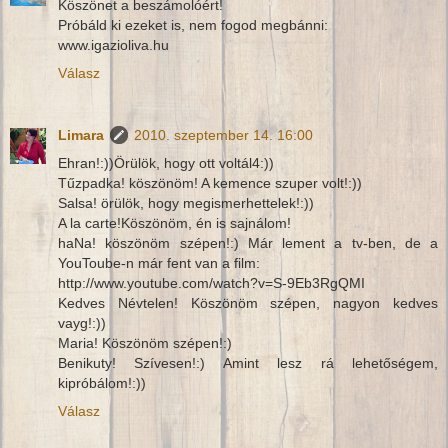
Köszönet a beszámolóért!
Próbáld ki ezeket is, nem fogod megbánni:
www.igazioliva.hu
Válasz
Limara
2010. szeptember 14. 16:00
Ehran!:))Örülök, hogy ott voltál4:))
Tűzpadka! köszönöm! A kemence szuper volt!:))
Salsa! örülök, hogy megismerhettelek!:))
A la carte!Köszönöm, én is sajnálom!
haNa! köszönöm szépen!:) Már lement a tv-ben, de a
YouToube-n már fent van a film:
http://www.youtube.com/watch?v=S-9Eb3RgQMI
Kedves Névtelen! Köszönöm szépen, nagyon kedves
vayg!:))
Maria! Köszönöm szépen!:)
Benikuty! Szívesen!:) Amint lesz rá lehetőségem,
kipróbálom!:))
Válasz