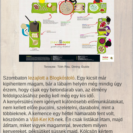
Tervezte: Tóth Rita, Dining Guide
Szombaton
lezajlott a Blogkóstoló
. Egy kicsit már
kipihentem magam, bár a lábaim helyén még mindig úgy
érzem, hogy csak egy betondarab van, az élmény
feldolgozásához pedig kell még egy kis idő.
A kenyérsütés nem igényelt különösebb előmunkálatokat,
nem kellett előre pucolni, szeletelni, darabolni, mint a
többieknek. A kemence egy héttel hamarabb fent volt,
köszönöm a
Váll-Ker Kft
-nek. Én csak listákat írtam, majd
átírtam, miket vigyek magammal, teveztem milyen
kenyereket, péksütiket süssek majd. Kölcsön kértem