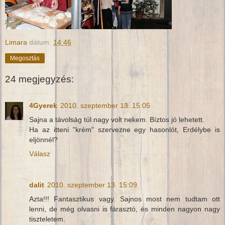
Limara
dátum:
14:46
Megosztás
24 megjegyzés:
4Gyerek
2010. szeptember 13. 15:05
Sajna a távolság túl nagy volt nekem. Bíztos jó lehetett.
Ha az itteni "krém" szervezne egy hasonlót, Erdélybe is
eljönnél?
Válasz
dalit
2010. szeptember 13. 15:09
Azta!!! Fantasztikus vagy. Sajnos most nem tudtam ott
lenni, de még olvasni is fárasztó, és minden nagyon nagy
tiszteletem.