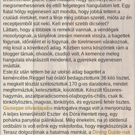
megismerhessenek és ettől fergeteges hangulatom lett. Egy
fiatal hölgy egyenesen azt mondta, hogy jobbá tettem a
családi életüket, mert a férje még jobban szereti, mióta az én
receptjeimből süt neki. Kell ennél szebb dicséret?
Láttam, hogy a többiek is remekül vannak, a vendégek
mosolyognak, a tányérok üresen mennek vissza, a bagettek
fogynak, időnként el is fogynak, de türelmesen várakoznak,
míg kisül a következő adag. Közben sorra köszöntek rám a
blogger társak, olvasók, csudijó volt. A kemence meleg
hangulata elvarászolt mindenkit, a gyerekek egyenesen
imádták.
Este tíz után tettem be az utolsó adag bagettet a
kemencébe.Reggel hat órától bedagsztottunk 36 kiló lisztet,
a megkelt tésztát szétosztottuk 170 g-os darabokra, mindet
megformáztuk, kelesztettük, kisütöttük. Készült fűszeres-
hagymás, aszaltparadicsomos-olajbogyós-chilis, csak tk.
tönkölylisztes, magvas, tönkölyös, és egyszerű fehér lisztes.
Giuseppe olívaolajaiba
mártogatva maga volt a menyország.
A teljes kimerüléstől Eszter és Dóra mentett meg, egy
pohárka panyolai pálinkával. Még énekelni, na jó idétlenül
ordibálni is volt erőnk egy mikrofonba, hogy megköszönjük a
Terasz dolgozóinak a hatalmas munkát, a
Dining Guide-nak