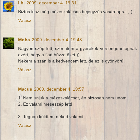
libi
2009. december 4. 19:31
Biztos lesz még mézeskalácsos bejegyzés vasárnapra. ;-)
Válasz
Moha
2009. december 4. 19:48
Nagyon szép lett, szerintem a gyerekek versengeni fognak
azért, hogy a fiad húzza őket:))
Nekem a szán is a kedvencem lett, de ez is gyönyörű!
Válasz
Macus
2009. december 4. 19:57
1. Nem unjuk a mézeskalácsot, én biztosan nem unom.
2. Ez valami meseszép lett!
3. Tegnap küldtem neked valamit...
Válasz