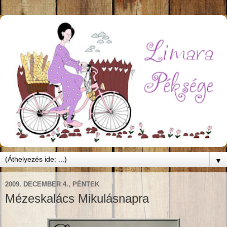
▼
2009. DECEMBER 4., PÉNTEK
Mézeskalács Mikulásnapra