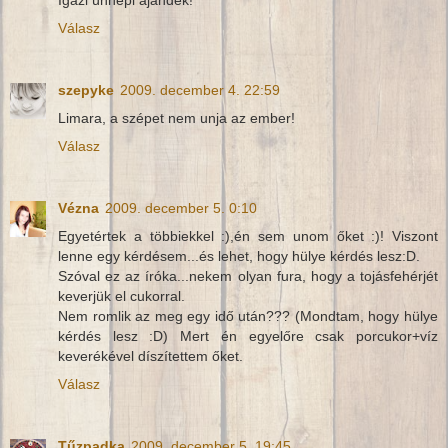
Igazi ünnepi ajándék!
Válasz
szepyke
2009. december 4. 22:59
Limara, a szépet nem unja az ember!
Válasz
Vézna
2009. december 5. 0:10
Egyetértek a többiekkel :),én sem unom őket :)! Viszont
lenne egy kérdésem...és lehet, hogy hülye kérdés lesz:D.
Szóval ez az íróka...nekem olyan fura, hogy a tojásfehérjét
keverjük el cukorral.
Nem romlik az meg egy idő után??? (Mondtam, hogy hülye
kérdés lesz :D) Mert én egyelőre csak porcukor+víz
keverékével díszítettem őket.
Válasz
Tűzpadka
2009. december 5. 19:45