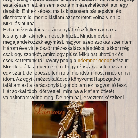
este készen lett, én sem akartam mézeskalácsot látni egy
darabik. Ehhez képest ma is kisütöttem pár tepsivel és
díszítettem is, mert a kisfiam azt szeretett volna vinni a
Mikulás buliba.
Ezt a mézeskalács karácsonyfát készítettem annak a
kislánynak, akinek a nevét kihúzta. Minden évben
megajándékozzák egymást, nagyon szép szokás szerintem.
Három éve vitt először mézeskalács ajándékot, akkor még
csak egy szánkót, amire egy plüss Mikulást ültettünk és
csokikat tettünk rá. Tavaly pedig a
hóember doboz
készült.
Most kitalálta a gyermekem, hogy rénszarvasok húzzanak
egy szánt, de lebeszéltem róla, mondván most nincs ennyi
időm. Az egyik mézeskalácsos könyvemet lapozgatva
találtam ezt a karácsonyfát, gondoltam ez nagyon jó lesz.
Hát sokkal több időt vett el, mint ha a kisfiam ötletét
valósítottam volna meg. De nem baj, élveztem készíteni.