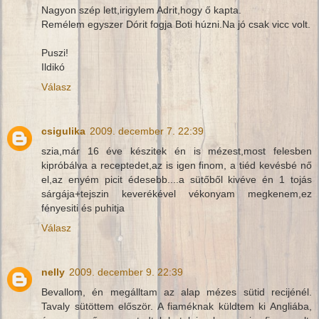
Nagyon szép lett,irigylem Adrit,hogy ő kapta.
Remélem egyszer Dórit fogja Boti húzni.Na jó csak vicc volt.
Puszi!
Ildikó
Válasz
csigulika
2009. december 7. 22:39
szia,már 16 éve készitek én is mézest,most felesben
kipróbálva a receptedet,az is igen finom, a tiéd kevésbé nő
el,az enyém picit édesebb....a sütőből kivéve én 1 tojás
sárgája+tejszin keverékével vékonyam megkenem,ez
fényesiti és puhitja
Válasz
nelly
2009. december 9. 22:39
Bevallom, én megálltam az alap mézes sütid recijénél.
Tavaly sütöttem először. A fiaméknak küldtem ki Angliába,