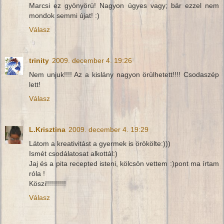
Marcsi ez gyönyörü! Nagyon ügyes vagy; bár ezzel nem
mondok semmi újat! :)
Válasz
trinity
2009. december 4. 19:26
Nem unjuk!!!! Az a kislány nagyon örülhetett!!!! Csodaszép
lett!
Válasz
L.Krisztina
2009. december 4. 19:29
Látom a kreativitást a gyermek is örökölte:)))
Ismét csodálatosat alkottál:)
Jaj és a pita recepted isteni, kölcsön vettem :)pont ma írtam
róla !
Köszi!!!!!!!!!!
Válasz