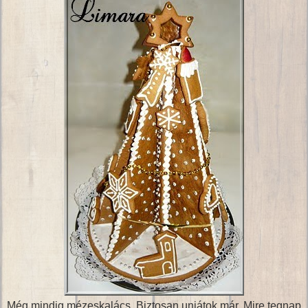
Még mindig mézeskalács. Biztosan unjátok már. Mire tegnap