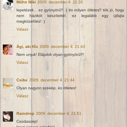
Méhn Niki
2009. december 4. 21:26
lepetézek... ez gyönyörű!! :) és milyen ötletes!! tök jó, hogy
nem házikót készítettél, ez legalább egy újfajta
megközelítés! :)
Válasz
Ági, aki főz
2009. december 4. 21:43
Nem unjuk! Elájulok olyan gyönyörű!!!
Válasz
Csibe
2009. december 4. 21:44
Olyan nagyon szééép, és ötletes!
Válasz
Raindrop
2009. december 4. 21:51
Csodaszép!