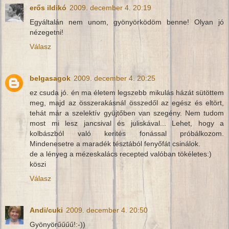
erős ildikó
2009. december 4. 20:19
Egyáltalán nem unom, gyönyörködöm benne! Olyan jó
nézegetni!
Válasz
belgasagok
2009. december 4. 20:25
ez csuda jó. én ma életem legszebb mikulás házát sütöttem
meg, majd az összerakásnál összedől az egész és eltört,
tehát már a szelektív gyüjtőben van szegény. Nem tudom
most mi lesz jancsival és juliskával... Lehet, hogy a
kolbászból való kerités fonással próbálkozom.
Mindenesetre a maradék tésztából fenyőfát csinálok.
de a lényeg a mézeskalács recepted valóban tökéletes:)
köszi
Válasz
Andi/cuki
2009. december 4. 20:50
Gyönyörűűűű!:-))