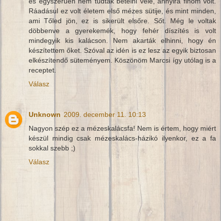
és egyszerűen nem tudtak betelni vele, annyira finom volt.
Ráadásul ez volt életem első mézes sütije, és mint minden,
ami Tőled jön, ez is sikerült elsőre. Sőt. Még le voltak
döbbenve a gyerekemék, hogy fehér díszítés is volt
mindegyik kis kalácson. Nem akarták elhinni, hogy én
készítettem őket. Szóval az idén is ez lesz az egyik biztosan
elkészítendő süteményem. Köszönöm Marcsi így utólag is a
receptet.
Válasz
Unknown
2009. december 11. 10:13
Nagyon szép ez a mézeskalácsfa! Nem is értem, hogy miért
készül mindig csak mézeskalács-házikó ilyenkor, ez a fa
sokkal szebb ;)
Válasz