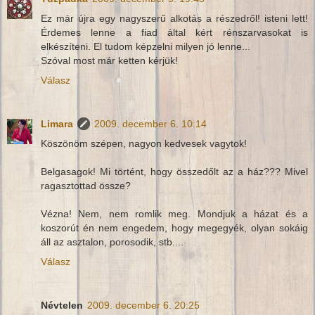
Ez már újra egy nagyszerű alkotás a részedről! isteni lett!
Érdemes lenne a fiad által kért rénszarvasokat is
elkészíteni. El tudom képzelni milyen jó lenne...
Szóval most már ketten kérjük!
Válasz
Limara
2009. december 6. 10:14
Köszönöm szépen, nagyon kedvesek vagytok!
Belgasagok! Mi történt, hogy összedőlt az a ház??? Mivel
ragasztottad össze?
Vézna! Nem, nem romlik meg. Mondjuk a házat és a
koszorút én nem engedem, hogy megegyék, olyan sokáig
áll az asztalon, porosodik, stb....
Válasz
Névtelen
2009. december 6. 20:25