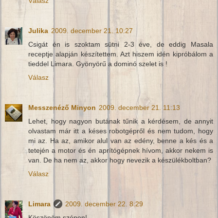
Válasz
Julika
2009. december 21. 10:27
Csigát én is szoktam sütni 2-3 éve, de eddig Masala
receptje alapján készítettem. Azt hiszem idén kipróbálom a
tieddel Limara. Gyönyörű a dominó szelet is !
Válasz
Messzenéző Minyon
2009. december 21. 11:13
Lehet, hogy nagyon butának tűnik a kérdésem, de annyit
olvastam már itt a késes robotgépről és nem tudom, hogy
mi az. Ha az, amikor alul van az edény, benne a kés és a
tetején a motor és én aprítógépnek hívom, akkor nekem is
van. De ha nem az, akkor hogy nevezik a készülékboltban?
Válasz
Limara
2009. december 22. 8:29
Köszönöm szépen!