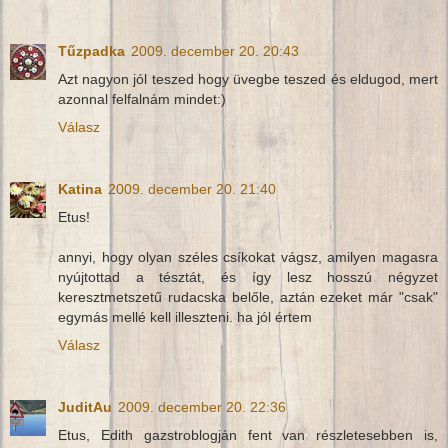
Tűzpadka
2009. december 20. 20:43
Azt nagyon jól teszed hogy üvegbe teszed és eldugod, mert
azonnal felfalnám mindet:)
Válasz
Katina
2009. december 20. 21:40
Etus!
annyi, hogy olyan széles csíkokat vágsz, amilyen magasra
nyújtottad a tésztát, és így lesz hosszú négyzet
keresztmetszetű rudacska belőle, aztán ezeket már "csak"
egymás mellé kell illeszteni. ha jól értem
Válasz
JuditAu
2009. december 20. 22:36
Etus, Edith gazstroblogján fent van részletesebben is,