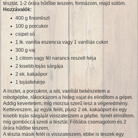
tésztát. 1-2 órára hűtőbe teszem, formázom, majd sütöm.
Hozzávalók:
400 g finomliszt
100 g porcukor
csipet só
1 tk. vanília eszencia vagy 1 vaníliás cukor
300 g vaj
1 citrom vagy fél narancs reszelt héja
2 kisebb tojás sárgája
2 ek. kakaópor
1 tojásfehérje
A lisztet, a porcukrot, a sót, vaníliát bekészetem a
robotgépbe, rákockázom a hideg vajat és elindítom a gépet.
Addig kevertetem, míg morzsa szerű lesz a végeredmény.
Kettéveszem, az egyik felét, plusz 2 ek. kakaóport és egy
kisebb tojás sárgáját visszateszem a gépbe. Ismét elindítom,
míg gombóccá szedi a tésztát. Fóliába csomagolom és 2
órára hűtőbe teszem.
A tészta másik felét is visszateszem, ebbe is teszek egy