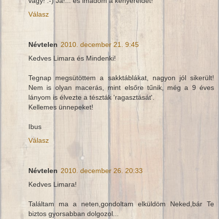
vagy! :-) Ja!... és imádom a kenyereidet!
Válasz
Névtelen
2010. december 21. 9:45
Kedves Limara és Mindenki!
Tegnap megsütöttem a sakktáblákat, nagyon jól sikerült!
Nem is olyan macerás, mint elsőre tűnik, még a 9 éves
lányom is élvezte a tészták 'ragasztását'.
Kellemes ünnepeket!
Ibus
Válasz
Névtelen
2010. december 26. 20:33
Kedves Limara!
Találtam ma a neten,gondoltam elküldöm Neked,bár Te
biztos gyorsabban dolgozol...