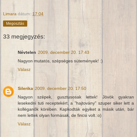
Limara
dátum:
17:04
Megosztás
33 megjegyzés:
Névtelen
2009. december 20. 17:43
Nagyon mutatós, szépséges sütemények! :)
Válasz
Silerika
2009. december 20. 17:50
Nagyon szépek, gusztusosak lettek! Jövök gyakran
lesekedni tuti receptekért, a "hajtovány" szuper siker lett a
kolléganők körében. Kapkodták egyiket a másik után, bár
nem lettek olyan formásak, de fincsi volt.:o)
Válasz