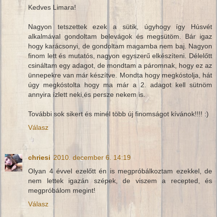
Kedves Limara!
Nagyon tetszettek ezek a sütik, úgyhogy így Húsvét
alkalmával gondoltam belevágok és megsütöm. Bár igaz
hogy karácsonyi, de gondoltam magamba nem baj. Nagyon
finom lett és mutatós, nagyon egyszerű elkészíteni. Délelőtt
csináltam egy adagot, de mondtam a páromnak, hogy ez az
ünnepekre van már készítve. Mondta hogy megkóstolja, hát
úgy megkóstolta hogy ma már a 2. adagot kell sütnöm
annyira ízlett neki,és persze nekem is.
További sok sikert és minél több új finomságot kívánok!!!! :)
Válasz
chriesi
2010. december 6. 14:19
Olyan 4 évvel ezelőtt én is megpróbálkoztam ezekkel, de
nem lettek igazán szépek, de viszem a recepted, és
megpróbálom megint!
Válasz