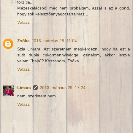
torzítja...
Mézeskalácsból még nem próbáltam, azzal is az a gond,
hogy sok kelesztőanyagot tartalmaz...
Válasz
Zsóka
2013. március 28. 11:04
Szia Limara! Azt szeretném megkérdezni, hogy ha ezt a
sütit dupla cukormennyiséggel csinálom, akkor lesz-e
valami "baja"? Köszönöm, Zsóka
Válasz
Limara
2013. március 29. 17:24
nem, szerintem nem....
Válasz