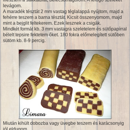
levágom.
A maradék tésztát 2 mm vastag téglalappá nyújtom, majd a
fehérre teszem a barna tésztát. Kicsit összenyomom, majd
mint a bejglit feltekerem. Ezek lesznek a csigák.
Mindkét formát kb. 3 mm vastagra szeletelem és sütőpapírral
bélelt tepsire fektetem őket. 180 fokra előmelegített sütőben
sütöm kb. 8-9 percig.
Miután kihült dobozba vagy üvegbe teszem és karácsonyig
jól eldugom.