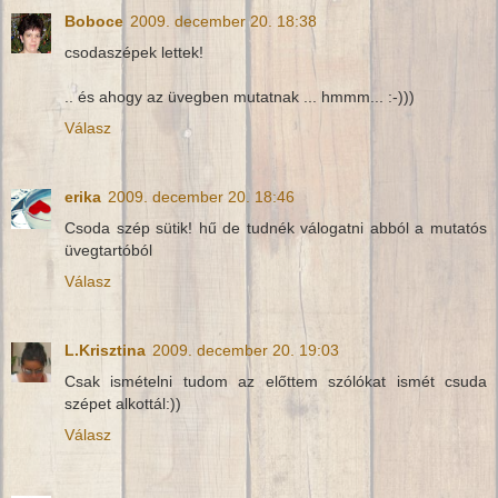
Boboce
2009. december 20. 18:38
csodaszépek lettek!
.. és ahogy az üvegben mutatnak ... hmmm... :-)))
Válasz
erika
2009. december 20. 18:46
Csoda szép sütik! hű de tudnék válogatni abból a mutatós
üvegtartóból
Válasz
L.Krisztina
2009. december 20. 19:03
Csak ismételni tudom az előttem szólókat ismét csuda
szépet alkottál:))
Válasz