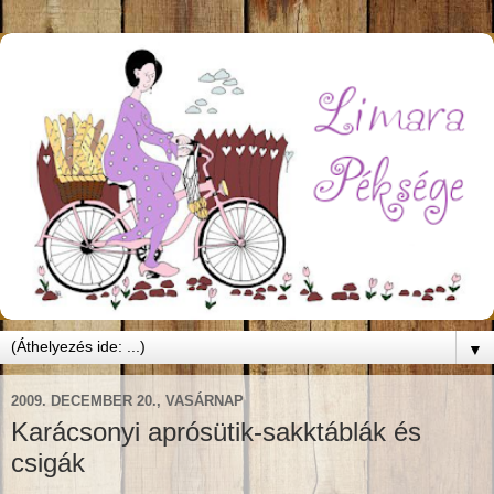
▼
2009. DECEMBER 20., VASÁRNAP
Karácsonyi aprósütik-sakktáblák és
csigák