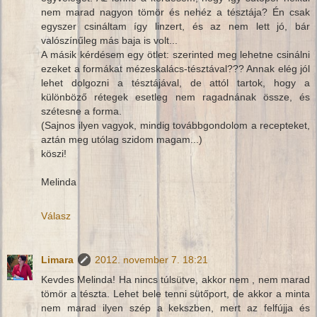
nem marad nagyon tömör és nehéz a tésztája? Én csak
egyszer csináltam így linzert, és az nem lett jó, bár
valószínűleg más baja is volt...
A másik kérdésem egy ötlet: szerinted meg lehetne csinálni
ezeket a formákat mézeskalács-tésztával??? Annak elég jól
lehet dolgozni a tésztájával, de attól tartok, hogy a
különböző rétegek esetleg nem ragadnának össze, és
szétesne a forma.
(Sajnos ilyen vagyok, mindig továbbgondolom a recepteket,
aztán meg utólag szidom magam...)
köszi!
Melinda
Válasz
Limara
2012. november 7. 18:21
Kevdes Melinda! Ha nincs túlsütve, akkor nem , nem marad
tömör a tészta. Lehet bele tenni sütőport, de akkor a minta
nem marad ilyen szép a kekszben, mert az felfújja és