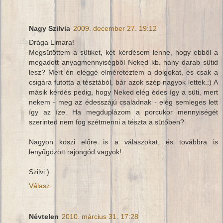
Nagy Szilvia
2009. december 27. 19:12
Drága Limara!
Megsütöttem a sütiket, két kérdésem lenne, hogy ebből a
megadott anyagmennyiségből Neked kb. hány darab sütid
lesz? Mert én eléggé elméreteztem a dolgokat, és csak a
csigára futotta a tésztából, bár azok szép nagyok lettek.:) A
másik kérdés pedig, hogy Neked elég édes így a süti, mert
nekem - meg az édesszájú családnak - elég semleges lett
így az íze. Ha megduplázom a porcukor mennyiségét
szerinted nem fog szétmenni a tészta a sütőben?
Nagyon köszi előre is a válaszokat, és továbbra is
lenyűgözött rajongód vagyok!
Szilvi:)
Válasz
Névtelen
2010. március 31. 17:28