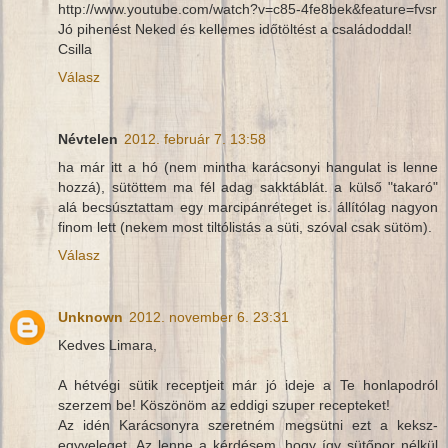
http://www.youtube.com/watch?v=c85-4fe8bek&feature=fvsr
Jó pihenést Neked és kellemes időtöltést a családoddal!
Csilla
Válasz
Névtelen
2012. február 7. 13:58
ha már itt a hó (nem mintha karácsonyi hangulat is lenne
hozzá), sütöttem ma fél adag sakktáblát. a külső "takaró"
alá becsúsztattam egy marcipánréteget is. állítólag nagyon
finom lett (nekem most tiltólistás a süti, szóval csak sütöm).
Válasz
Unknown
2012. november 6. 23:31
Kedves Limara,
A hétvégi sütik receptjeit már jó ideje a Te honlapodról
szerzem be! Köszönöm az eddigi szuper recepteket!
Az idén Karácsonyra szeretném megsütni ezt a keksz-
egyveleget. Az lenne a kérdésem, hogy így sütőpor nélkül