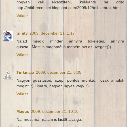
hogyan kell elkészíteni, kukkants be oda:
http://edithreceptjei.blogspot.com/2009/12/teli-zebrak.html
Válasz
trinity
2009. december 21. 1:17
Nálad mindig minden annyira tökéletes, annyira
guszta...Most is magamévá tenném azt az üveget:)))
Válasz
Tinkmara
2009. december 21. 3:05
Nagyon gusztusos, szép, pontos munka... csak ámulok
megint. :) Limara, nagyon ügyes vagy. :)
Válasz
Macus
2009. december 21. 10:10
Na, most már nálam is kisült a csiga.