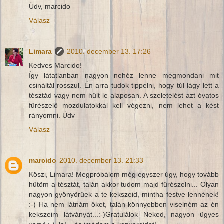
Üdv, marcido
Válasz
Limara
2010. december 13. 17:26
Kedves Marcido!
Így látatlanban nagyon nehéz lenne megmondani mit
csináltál rosszul. Én arra tudok tippelni, hogy túl lágy lett a
tésztád vagy nem hűlt le alaposan. A szeletelést azt óvatos
fűrészelő mozdulatokkal kell végezni, nem lehet a kést
rányomni. Üdv
Válasz
marcido
2010. december 13. 21:33
Köszi, Limara! Megpróbálom még egyszer úgy, hogy tovább
hűtöm a tésztát, talán akkor tudom majd fűrészelni... Olyan
nagyon gyönyörűek a te kekszeid, mintha festve lennének!
:-) Ha nem látnám őket, talán könnyebben viselném az én
kekszeim látványát...:-)Gratulálok Neked, nagyon ügyes