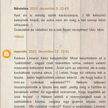
Névtelen
2010. december 9. 10:43
Ilyet én is mindig sütök karácsonyra. :) Mi kétszínű
keksznek hívjuk, és soha nem éri meg a két ünnep közti
időszakot...!
Gratulálok az oldalhoz és a sok finom recepthez! Üdv: bbm
Válasz
marcido
2010. december 12. 23:51
Kedves Limara! Kész katasztrófa! Most készítettem el a
"sakktáblát", vagyis csak szerettem volna...nekem valami
maszatos kekszeim lettek... A két szín az stimmel, de a szép
kockáknak nyoma sincs...:-( Lehet, hogy túl vékony lett a
tészta... talán legközelebb jobban sikerül... de hogy tudsz 3
mm-es csíkokat szeletelni??? Nekem teljesen
összenyomódik a tészta kés alatt...pedig még a hűtőbe is
beraktam előtte! Az egyedüli szerencse, hogy legalább az
ízük fincsa! :-) Nekem ebből a mennyiségből csak a
sakktáblára futotta, csigára egy gramm tészta nem
maradt... Mit csinálok rosszul? Köszi a segítséget, Limara!