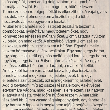
tojássárgáját, ismét addig dolgoztatom, míg gombóccá
formálja a tésztát. Ezt is csomagolom, hűtőbe teszem.
Természetesen robotgép nélkül is elkészíthető. A vajat gyors
mozdulatokkal elmorzsolom a liszttel, majd a többi
hozzávalóval összegyúrom a tésztát.
Miután letelt a hűtési idő lisztezett deszkára teszem a
gombócokat, nyújtófával megütögetem őket, hogy
könnyebben lehessen nyújtani őket. 1 cm vastagra nyújtom
külön-külön mindkettőt. A tésztákból vágok 1 cm széles
csíkokat, a többit visszateszem a hűtőbe. Egymás mellé
teszem hármasával a tésztacsíkokat. Egy sárga, egy barna,
egy sárga csík kerül egymás mellé, majd fordítva, egy barna,
egy sárga, egy barna. 5 ilyen hármast készítek. Az egyik
színösszeállításból három darabot, a másikból kettőt.
Amelyikből három van, abból lesz a legalsó tésztacsík,
ennek a tetejét megkenem tojásfehérjével. Erre egy
ellentétes színűt teszek, azt is megkenem tojásfehérjével.
Addig folytatom, míg az összes tészta elfogy. A két végét
egyformára vágom, majd középen is elfelezem. Ha nagyon
ellágyult a tészta rövid időre hűtőbe teszem. A maradék
tésztából kb. 2 mm vastag téglalapot nyújtok, egy fehéret és
egy barnát. A lapokat is megkenem tojásfehérjével közepére
illesztem a sakktáblát, belecsomagolom. A lelógó széleket