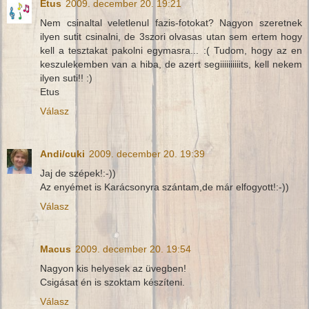
Etus
2009. december 20. 19:21
Nem csinaltal veletlenul fazis-fotokat? Nagyon szeretnek
ilyen sutit csinalni, de 3szori olvasas utan sem ertem hogy
kell a tesztakat pakolni egymasra... :( Tudom, hogy az en
keszulekemben van a hiba, de azert segiiiiiiiiiits, kell nekem
ilyen suti!! :)
Etus
Válasz
Andi/cuki
2009. december 20. 19:39
Jaj de szépek!:-))
Az enyémet is Karácsonyra szántam,de már elfogyott!:-))
Válasz
Macus
2009. december 20. 19:54
Nagyon kis helyesek az üvegben!
Csigásat én is szoktam készíteni.
Válasz